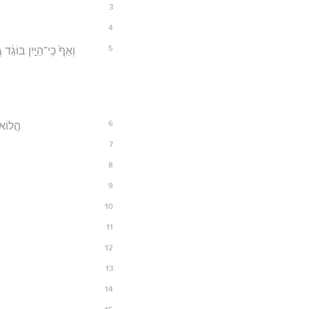
3
4
5
וְאַף֙ כִּֽי־הַיַּ֣יִן בּוֹגֵ֔
6
הֲלוֹא־א
7
8
9
10
11
12
13
14