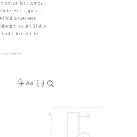
iendront en leur temps
ophète est-il appelé à
re Paul discernera
Habaquq, quant à lui, y
attente du salut de
ved worldwide.
1