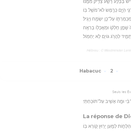
 בְּבַלַּ֥ע רָשָׁ֖ע צַדִּ֥יק מִמֶּֽנּוּ׃
גֵ֣י הַיָּ֑ם כְּרֶ֖מֶשׂ לֹא־מֹשֵׁ֥ל בּֽוֹ׃
ִכְמַרְתּ֑וֹ עַל־כֵּ֖ן יִשְׂמַ֥ח וְיָגִֽיל׃
ה֙ שָׁמֵ֣ן חֶלְק֔וֹ וּמַאֲכָל֖וֹ בְּרִאָֽה׃
תָמִ֛יד לַהֲרֹ֥ג גּוֹיִ֖ם לֹ֥א יַחְמֽוֹל׃
Hébreu : © Westminster Lening
Habacuc
2
Seuls les É
ִ֔י וּמָ֥ה אָשִׁ֖יב עַל־תּוֹכַחְתִּֽי׃
La réponse de Die
־הַלֻּח֑וֹת לְמַ֥עַן יָר֖וּץ ק֥וֹרֵא בֽוֹ׃