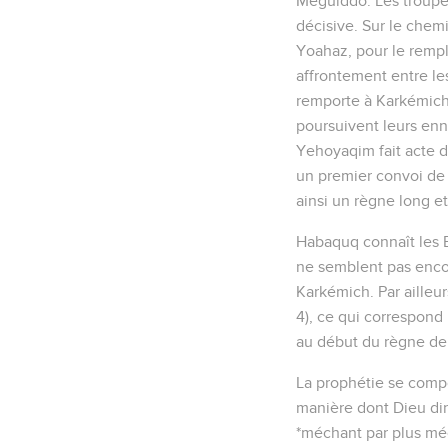
Meguiddo. Les troupes
décisive. Sur le chem
Yoahaz, pour le rempl
affrontement entre le
remporte à Karkémich 
poursuivent leurs enn
Yehoyaqim fait acte 
un premier convoi de c
ainsi un règne long e
Habaquq connaît les Ba
ne semblent pas encore
Karkémich. Par ailleur
4), ce qui correspond
au début du règne de
La prophétie se compo
manière dont Dieu dirig
*méchant par plus méc