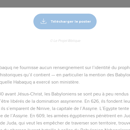
Télécharger le poster
© Le Projet Biblique
abaquq ne fournisse aucun renseignement sur l’identité du prophèt
historiques qu’il contient — en particulier la mention des Babylo
aquelle Habaquq a exercé son ministère.
630 avant Jésus-Christ, les Babyloniens se sont peu à peu rendus 
être libérés de la domination assyrienne. En 626, ils fondent le
 ils s’emparent de Ninive, la capitale de l’Assyrie. L’Egypte tente
te de l’Assyrie. En 609, les armées égyptiennes pénètrent en Ju
i de Juda, qui veut les empêcher de traverser son territoire, trou