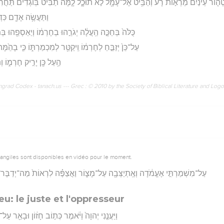
ְה֤וֹר עֵינַ֙יִם֙ מֵרְא֣וֹת רָ֔ע וְהַבִּ֥יט אֶל־עָמָ֖ל לֹ֣א תוּכָ֑ל לָ֤מָּה תַבִּיט֙ בּֽוֹגְדִ֔ים תַּחֲרִ֕ישׁ
וַתַּעֲשֶׂ֥ה אָדָ֖ם כִּדְ
כֻּלֹּה֙ בְּחַכָּ֣ה הֵֽעֲלָ֔ה יְגֹרֵ֣הוּ בְחֶרְמ֔וֹ וְיַאַסְפֵ֖הוּ בְּמ
עַל־כֵּן֙ יְזַבֵּ֣חַ לְחֶרְמ֔וֹ וִֽיקַטֵּ֖ר לְמִכְמַרְתּ֑וֹ כִּ֤י בָהֵ֙מָּ
הַ֥עַל כֵּ֖ן יָרִ֣יק חֶרְמ֑וֹ וְ
rad Codex - tanach.us --- Grec : © 2010 by the Society of Biblical Literature and Log
vangiles sont disponibles en vidéo pour le moment.
עַל־מִשְׁמַרְתִּ֣י אֶעֱמֹ֔דָה וְאֶֽתְיַצְּבָ֖ה עַל־מָצ֑וֹר וַאֲצַפֶּ֗ה לִרְאוֹת֙ מַה־יְדַבֶּר־בּ
u: le juste et l'oppresseur
וַיַּעֲנֵ֤נִי יְהוָה֙ וַיֹּ֔אמֶר כְּת֣וֹב חָז֔וֹן וּבָאֵ֖ר עַל