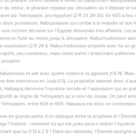
 du pharaon livrent bataille à celles du Babylonien Nabopolassar 
in du retour, le pharaon repasse par Jérusalem où il dépose le n
acer par Yehoyaqim, pro-égyptien (2 R 23.29-35). En 605 a lieu
s deux puissances. Nabopolassar succombe à la maladie et son f
une victoire décisive sur l’Egypte désormais très affaiblie. Les
emis en fuite au moins jusqu’à Jérusalem. Nabuchodonosor assièg
de soumission (2 R 24.1). Nabuchodonosor emporte avec lui un 
aptifs, peu nombreux, mais choisi parmi l’aristocratie judéenne (D
t prospère.
byloniens et sait avec quelle violence ils agissent (1.6-11). Mai
 être intervenus en Juda (1.5). La prophétie daterait donc d’avan
s, Habaquq dénonce l’injustice sociale et l’oppression qui se pra
 plutôt au règne de Yehoyaqim qu’à celui de Josias. On peut ainsi
 Yehoyaqim, entre 609 et 605. Habaquq est donc un contempor
se en grande partie d’un dialogue entre le prophète et l’Eternel,
e l’histoire : comment lui qui est juste peut-il tolérer l’injustice 
hant que lui (1.12 à 2.1) ? Dans ses réponses, l’Eternel souligne