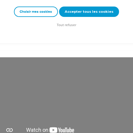
אֵין־כֵּהָ֣ה לְשִׁבְרֶ֔ךָ נַחְלָ֖ה מַכָּתֶ֑ךָ כֹּ֣ל ׀ שֹׁמְעֵ֣י שִׁמְעֲךָ֗ תָּ֤קְעוּ כַף֙ עָלֶ֔יךָ כִּ֗י עַ
Accepter tous les cookies
Choisir mes cookies
rad Codex - tanach.us --- Grec : © 2010 by the Society of Biblical Literature and Log
Tout refuser
ction