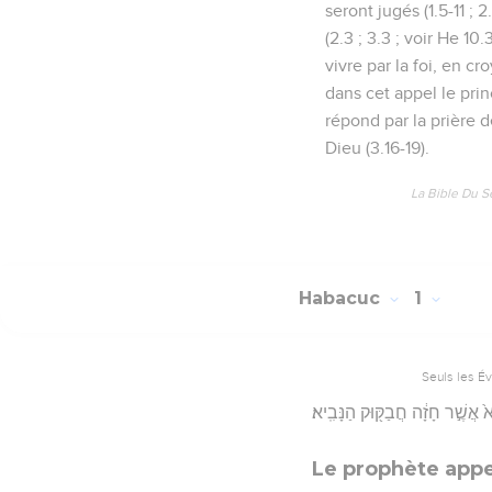
seront jugés (1.5-11 ; 
(2.3 ; 3.3 ; voir He 10
vivre par la foi, en c
dans cet appel le prin
répond par la prière de
Dieu (3.16-19).
La Bible Du S
Habacuc
1
Seuls les É
֙ אֲשֶׁ֣ר חָזָ֔ה חֲבַקּ֖וּק הַנָּבִֽיא׃
Le prophète appe