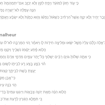
כִּ֣י ע֤וֹד חָזוֹן֙ לַמּוֹעֵ֔ד וְיָפֵ֥חַ לַקֵּ֖ץ וְלֹ֣א יְכַזֵּ֑ב אִם־יִתְמַהְמָהּ֙ חַ
הִנֵּ֣ה עֻפְּלָ֔ה לֹא־יָשְׁרָ֥ה נַפְשׁ֖ו
ד גֶּ֥בֶר יָהִ֖יר וְלֹ֣א יִנְוֶ֑ה אֲשֶׁר֩ הִרְחִ֨יב כִּשְׁא֜וֹל נַפְשׁ֗וֹ וְה֤וּא כַמָּ֙וֶת֙ וְלֹ֣א יִשְׂבָּ֔ע וַיֶּאֱסֹ֤ף 
malheur
ֵ֣לֶּה כֻלָּ֗ם עָלָיו֙ מָשָׁ֣ל יִשָּׂ֔אוּ וּמְלִיצָ֖ה חִיד֣וֹת ל֑וֹ וְיֹאמַ֗ר ה֚וֹי הַמַּרְבֶּ֣ה לֹּא־ל֔וֹ עַ
הֲל֣וֹא פֶ֗תַע יָק֙וּמוּ֙ נֹשְׁכֶ֔יךָ וְיִקְצ֖וּ מְזַ
כִּֽי אַתָּ֤ה שַׁלּ֙וֹתָ֙ גּוֹיִ֣ם רַבִּ֔ים יְשָׁלּ֖וּךָ כָּל־יֶ֣תֶר עַמִּ֑ים מִדְּמֵ֤י אָדָם֙ וַחֲמ
ה֗וֹי בֹּצֵ֛עַ בֶּ֥צַע רָ֖ע לְבֵית֑וֹ לָשׂ֤וּם בַּ
יָעַ֥צְתָּ בֹּ֖שֶׁת לְבֵיתֶ֑ךָ קְצוֹת־
כִּי־אֶ֖בֶן מִקִּ֣
ה֛וֹי בֹּנֶ֥ה עִ֖יר
הֲל֣וֹא הִנֵּ֔ה מֵאֵ֖ת יְהוָ֣ה צְבָא֑וֹת וְיִֽיגְע֤וּ עַמִּים֙ בְּדֵי־א
כִּ֚י תִּמָּלֵ֣א הָאָ֔רֶץ לָדַ֖עַת אֶת־כְּב֣ו