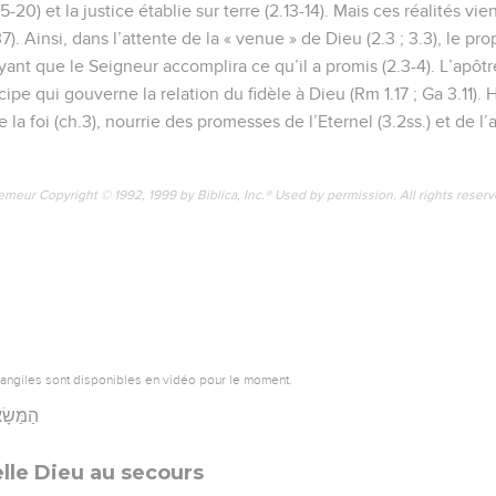
2.5-20) et la justice établie sur terre (2.13-14). Mais ces réalités v
.37). Ainsi, dans l’attente de la « venue » de Dieu (2.3 ; 3.3), le pr
royant que le Seigneur accomplira ce qu’il a promis (2.3-4). L’apôt
cipe qui gouverne la relation du fidèle à Dieu (Rm 1.17 ; Ga 3.11). 
 la foi (ch.3), nourrie des promesses de l’Eternel (3.2ss.) et de l’
emeur Copyright © 1992, 1999 by Biblica, Inc.® Used by permission. All rights reser
vangiles sont disponibles en vidéo pour le moment.
הַמַּשָׂא
lle Dieu au secours