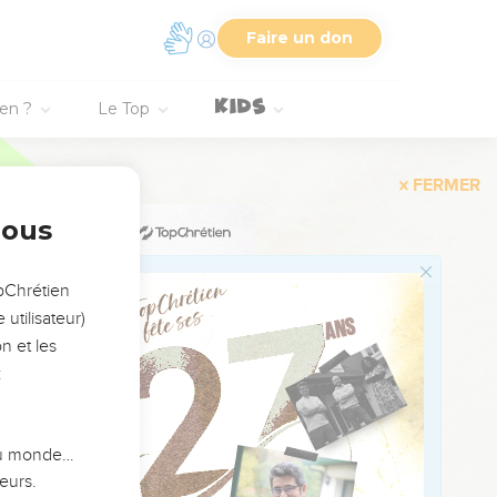
10
גַּם־הִ֗יא לַגּ
Faire un don
11
ien ?
Le Top
12
13
14
nous
opChrétien
15
utilisateur)
n et les
16
:
17
מִנְּ
 du monde…
18
eurs.