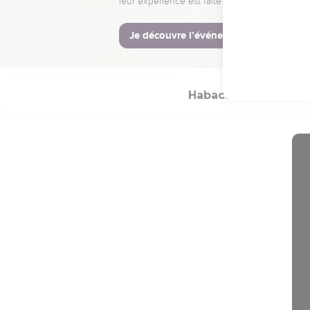
ל־מִ֛י לֹֽא־עָבְרָ֥ה רָעָתְךָ֖ תָּמִֽיד׃
Hébreu : © Westminster Lening
Habacuc
Introdu