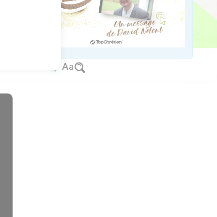
19
os Bible Software - sblgnt.com