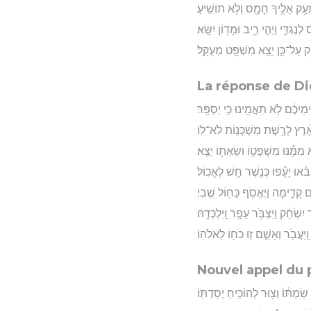
ְעַ֥ק אֵלֶ֛יךָ חָמָ֖ס וְלֹ֥א תוֹשִֽׁיעַ׃
ְנֶגְדִּ֑י וַיְהִ֧י רִ֦יב וּמָד֖וֹן יִשָּֽׂא׃
ק עַל־כֵּ֛ן יֵצֵ֥א מִשְׁפָּ֖ט מְעֻקָּֽל׃
La réponse de Di
ִֽימֵיכֶ֔ם לֹ֥א תַאֲמִ֖ינוּ כִּ֥י יְסֻפָּֽר׃
ֶ֔רֶץ לָרֶ֖שֶׁת מִשְׁכָּנ֥וֹת לֹּא־לֽוֹ׃
מִמֶּ֕נּוּ מִשְׁפָּט֥וֹ וּשְׂאֵת֖וֹ יֵצֵֽא׃
ָבֹ֔אוּ יָעֻ֕פוּ כְּנֶ֖שֶׁר חָ֥שׁ לֶאֱכֽוֹל׃
 קָדִ֑ימָה וַיֶּאֱסֹ֥ף כַּח֖וֹל שֶֽׁבִי׃
חָ֔ק וַיִּצְבֹּ֥ר עָפָ֖ר וַֽיִּלְכְּדָֽהּ׃
ֽיַּעֲבֹ֖ר וְאָשֵׁ֑ם ז֥וּ כֹח֖וֹ לֵאלֹהֽוֹ׃
Nouvel appel du 
מְתּ֔וֹ וְצ֖וּר לְהוֹכִ֥יחַ יְסַדְתּֽוֹ׃