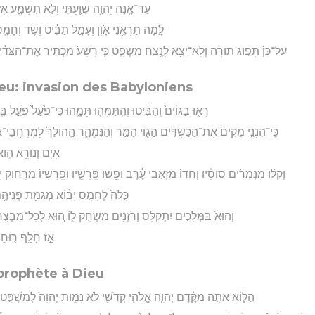
עַד־אָ֧נָה יְהוָ֛ה שִׁוַּ֖עְתִּי וְלֹ֣א תִשְׁמָ֑ע אֶז
לָ֣מָּה תַרְאֵ֤נִי אָ֙וֶן֙ וְעָמָ֣ל תַּבִּ֔יט וְשֹׁ֥ד וְחָמָ֖ס ל
עַל־כֵּן֙ תָּפ֣וּג תּוֹרָ֔ה וְלֹֽא־יֵצֵ֥א לָנֶ֖צַח מִשְׁפָּ֑ט כִּ֤י רָשָׁע֙ מַכְתִּ֣יר אֶת־הַצַּדִּ֔י
eu: invasion des Babyloniens
רְא֤וּ בַגּוֹיִם֙ וְֽהַבִּ֔יטוּ וְהִֽתַּמְּה֖וּ תְּמָ֑הוּ כִּי־פֹ֙עַל֙ פֹּעֵ֣ל בּ
כִּֽי־הִנְנִ֤י מֵקִים֙ אֶת־הַכַּשְׂדִּ֔ים הַגּ֖וֹי הַמַּ֣ר וְהַנִּמְהָ֑ר הַֽהוֹלֵךְ֙ לְמֶרְחֲבֵי־א
אָיֹ֥ם וְנוֹרָ֖א ה֑וּא 
וְקַלּ֨וּ מִנְּמֵרִ֜ים סוּסָ֗יו וְחַדּוּ֙ מִזְּאֵ֣בֵי עֶ֔רֶב וּפָ֖שׁוּ פָּֽרָשָׁ֑יו וּפָֽרָשָׁיו֙ מֵרָח֣וֹק י
כֻּלֹּה֙ לְחָמָ֣ס יָב֔וֹא מְגַמַּ֥ת פְּנֵיהֶ֖ם
וְהוּא֙ בַּמְּלָכִ֣ים יִתְקַלָּ֔ס וְרֹזְנִ֖ים מִשְׂחָ֣ק ל֑וֹ ה֚וּא לְכָל־מִבְצָ֣ר יִשְׂ
אָ֣ז חָלַ֥ף ר֛וּחַ וַ
prophète à Dieu
הֲל֧וֹא אַתָּ֣ה מִקֶּ֗דֶם יְהוָ֧ה אֱלֹהַ֛י קְדֹשִׁ֖י לֹ֣א נָמ֑וּת יְהוָה֙ לְמִשְׁפָּ֣ט שַׂ