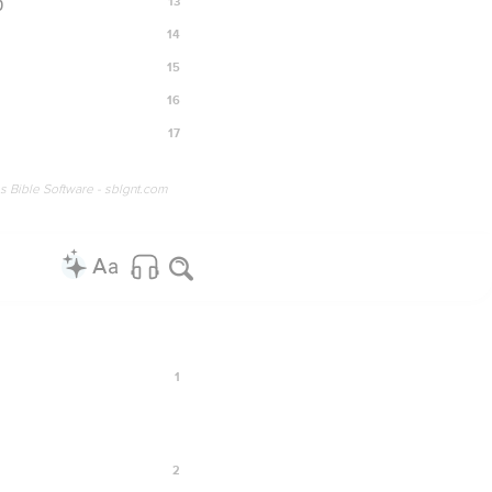
13
ט
14
15
16
17
os Bible Software - sblgnt.com
1
2