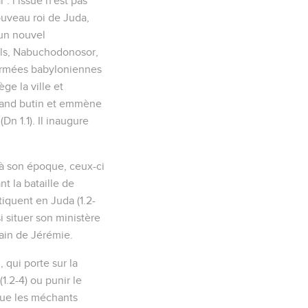
: l’issue n'est pas
ouveau roi de Juda,
 un nouvel
ils, Nabuchodonosor,
 armées babyloniennes
e la ville et
grand butin et emmène
n 1.1). Il inaugure
s à son époque, ceux-ci
t la bataille de
tiquent en Juda (1.2-
 situer son ministère
ain de Jérémie.
 qui porte sur la
(1.2-4) ou punir le
 que les méchants