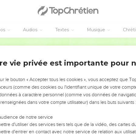
ֹלָה֙ הָלְכָ֣ה בַשֶּׁ֔בִי גַּ֧ם עֹלָלֶ֛יהָ יְרֻטְּשׁ֖וּ בְּרֹ֣אשׁ כָּל־חוּצ֑וֹת וְעַל־נִכְבַּדֶּ֙יהָ֙ יַדּ֣וּ גוֹרָ֔ל
גַּם־אַ֣תְּ תִּשְׁכְּרִ֔י תְּהִ֖י נַֽעֲלָמָ֑ה ג
éos
Audios
Textes
Musique
Chrét
de résister
כָּ֨ל־מִבְצָרַ֔יִךְ תְּאֵנִ֖ים עִם־בִּכּוּרִ֑ים אִם
Hébreu / Grec - Texte original
הִנֵּ֨ה עַמֵּ֤ךְ נָשִׁים֙ בְּקִרְבֵּ֔ךְ לְאֹ֣יְבַ֔יִךְ פָּת֥וֹחַ נִפְתְּח֖וּ שַׁעֲר
מֵ֤י מָצוֹר֙ שַֽׁאֲבִי־לָ֔ךְ חַזְּקִ֖י מִבְצָרָ֑יִךְ בֹּ֧אִי בַטִּ֛יט ו
re vie privée est importante pour 
tion disparaît
sur le bouton « Accepter tous les cookies », vous acceptez que T
שָׁ֚ם תֹּאכְלֵ֣ךְ אֵ֔שׁ תַּכְרִיתֵ֣ךְ חֶ֔רֶב תֹּאכְלֵ֖ךְ כַּיָּ֑לֶק הִתְכַּבֵּ֣
traceurs (comme des cookies ou l'identifiant unique de votre compte 
s données à caractère personnel (comme vos données de navigatio
הִרְבֵּית֙ רֹֽכְלַ֔יִךְ מִכּוֹכְ
 renseignées dans votre compte utilisateur) dans les buts suivants 
זָרַ֙יִךְ֙ כָּֽאַרְבֶּ֔ה וְטַפְסְרַ֖יִךְ כְּג֣וֹב גֹּבָ֑י הַֽחוֹנִ֤ים בַּגְּדֵרוֹת֙ בְּי֣וֹם קָרָ֔ה שֶׁ֤מֶשׁ זָֽרְחָה֙ 
audience de notre service
parable
ttre d'utiliser des services tiers tels que de la vidéo, des cartes
נָמ֤וּ רֹעֶ֙יךָ֙ מֶ֣לֶךְ אַשּׁ֔וּר יִשְׁכְּנ֖וּ אַדִּירֶ֑יךָ נָפֹ֧שׁו
ttre d'entrer en contact avec notre service de relation aux utilisat