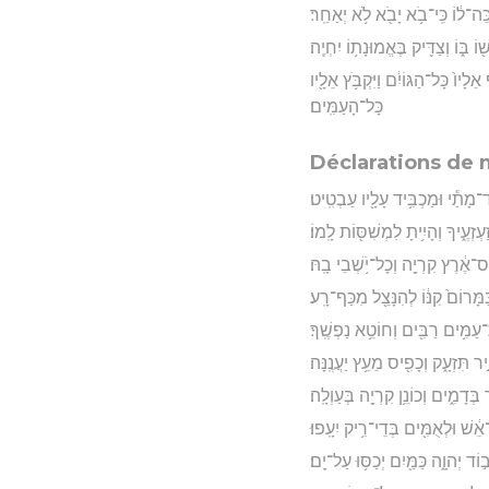
כֵּה־ל֔וֹ כִּֽי־בֹ֥א יָבֹ֖א לֹ֥א יְאַחֵֽר׃
ֹ בּ֑וֹ וְצַדִּ֖יק בֶּאֱמוּנָת֥וֹ יִחְיֶֽה׃
אֵלָיו֙ כָּל־הַגּוֹיִ֔ם וַיִּקְבֹּ֥ץ אֵלָ֖יו
כָּל־הָעַמִּֽים׃
Déclarations de 
ד־מָתַ֕י וּמַכְבִּ֥יד עָלָ֖יו עַבְטִֽיט׃
עְזְעֶ֑יךָ וְהָיִ֥יתָ לִמְשִׁסּ֖וֹת לָֽמוֹ׃
ַס־אֶ֔רֶץ קִרְיָ֖ה וְכָל־יֹ֥שְׁבֵי בָֽהּ׃
מָּרוֹם֙ קִנּ֔וֹ לְהִנָּצֵ֖ל מִכַּף־רָֽע׃
עַמִּ֥ים רַבִּ֖ים וְחוֹטֵ֥א נַפְשֶֽׁךָ׃
יר תִּזְעָ֑ק וְכָפִ֖יס מֵעֵ֥ץ יַעֲנֶֽנָּה׃
 בְּדָמִ֑ים וְכוֹנֵ֥ן קִרְיָ֖ה בְּעַוְלָֽה׃
ֵ֔שׁ וּלְאֻמִּ֖ים בְּדֵי־רִ֥יק יִעָֽפוּ׃
ֹד יְהוָ֑ה כַּמַּ֖יִם יְכַסּ֥וּ עַל־יָֽם׃