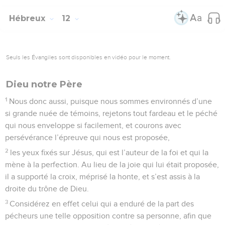
28
C’est pourquoi, puisque nous recevons un royaume
inébranlable, ayons de la reconnaissance, en rendant à Dieu
un culte qui lui soit agréable, avec piété et avec crainte.
29
Car notre Dieu est aussi un feu dévorant.
© Société biblique française – Bibli’O, 1978, avec autorisation. Pour vous procurer
une Bible imprimée, rendez-vous sur www.editionsbiblio.fr
Hébreux
13
Seuls les Évangiles sont disponibles en vidéo pour le moment.
Comment plaire à Dieu
1
Persévérez dans l’amour fraternel.
2
N’oubliez pas l’hospitalité ; car en l’exerçant, quelques-uns,