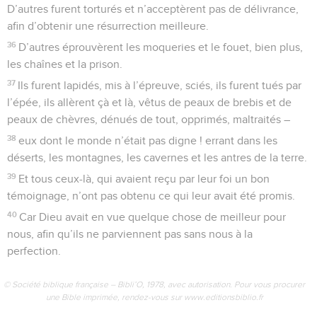
montagne de Sion et de la cité du Dieu vivant, la Jérusalem
céleste, des myriades d’anges ;
23
de la réunion et de l’assemblée des premiers-nés inscrits
dans les cieux ; de Dieu, juge de tous ; des esprits des justes
parvenus à la perfection ;
24
de Jésus, médiateur d’une nouvelle alliance ; et du sang
de l’aspersion qui parle mieux que celui d’Abel.
25
Prenez garde ! ne repoussez pas celui qui vous parle. Car
si ceux qui repoussèrent celui qui sur la terre les avertissait,
n’ont pas échappé au châtiment, à bien plus forte raison ne
pourrons-nous y échapper nous-mêmes, si nous nous
détournons de celui qui, des cieux, nous avertit.
26
Sa voix ébranla alors la terre, et maintenant il nous a fait
cette promesse : Une fois encore, je ferai trembler non
seulement la terre, mais aussi le ciel.
27
Ces mots : Une fois encore montrent que les éléments
ébranlés seront mis à l’écart, en tant que créés, afin que
subsiste ce qui n’est pas ébranlé.