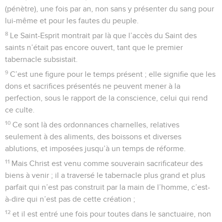
souvenir des péchés.
4
Car il est impossible que le sang des taureaux et des boucs
ôte les péchés.
5
C’est pourquoi, en entrant dans le monde, (le Christ) dit :
Tu n’as voulu ni sacrifice, ni offrande ; Mais tu m’as formé un
corps.
6
Tu n’as agréé ni holocaustes, ni sacrifices pour le péché.
7
Alors j’ai dit : Voici : je viens, – Dans le rouleau du livre il
est écrit à mon sujet – Pour faire, ô Dieu, ta volonté.
8
Il dit d’abord : Tu n’as voulu et tu n’as agréé ni sacrifices, ni
offrandes, ni holocaustes, ni sacrifices pour le péché qui
cependant sont offerts selon la loi.
9
Puis il dit : Voici : je viens pour faire ta volonté. Il abolit
donc le premier (culte) pour en établir un second.
10
Et c’est en vertu de cette volonté que nous sommes
sanctifiés, par l’offrande du corps de Jésus-Christ, une fois
pour toutes.