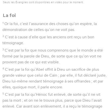
31
C’est par la foi que Rahab la prostituée ne périt pas avec
les non-croyants, parce qu’elle avait accueilli pacifiquement
les espions.
32
Et que dirais-je encore ? Car le temps me manquerait si je
passais en revue Gédéon, Barak, Samson, Jephté, David,
Samuel et les prophètes
33
qui, par la foi, vainquirent des royaumes, exercèrent la
justice, obtinrent des promesses, fermèrent la gueule des
lions,
34
éteignirent la puissance du feu, échappèrent au tranchant
de l’épée, reprirent des forces après avoir été malades,
furent vaillants à la guerre et mirent en fuite des armées
étrangères.
35
Des femmes retrouvèrent leurs morts par la résurrection.
D’autres furent torturés et n’acceptèrent pas de délivrance,
afin d’obtenir une résurrection meilleure.
36
D’autres éprouvèrent les moqueries et le fouet, bien plus,