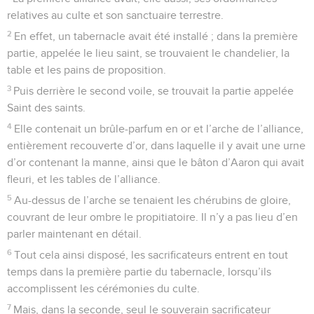
© Société biblique française – Bibli’O, 1978, avec autorisation. Pour vous procurer
une Bible imprimée, rendez-vous sur www.editionsbiblio.fr
Hébreux
10
Seuls les Évangiles sont disponibles en vidéo pour le moment.
1
La loi, en effet, possède une ombre des biens à venir et
non pas l’exacte représentation des réalités ; c’est pourquoi
elle ne peut jamais, par les sacrifices toujours identiques
qu’on présente perpétuellement chaque année, amener à la
perfection ceux qui s’approchent (ainsi de Dieu).
2
Sinon, n’aurait-on pas cessé d’en présenter, puisque ceux
qui rendent ce culte auraient été purifiés une fois pour
toutes et n’auraient plus eu aucune conscience de leurs
péchés ?
3
Mais par ces sacrifices, on rappelle chaque année le