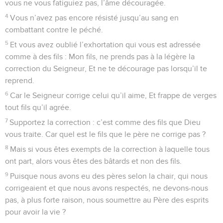
à leur insu, ont logé des anges.
3
Souvenez-vous des prisonniers, comme si vous étiez en
prison avec eux, et de ceux qui sont maltraités comme étant,
vous aussi, dans un corps.
4
Que le mariage soit honoré de tous, et le lit conjugal
exempt de souillure. Car Dieu jugera les débauchés et les
adultères.
5
Que votre conduite ne soit pas inspirée par l’amour de
l’argent ; contentez-vous de vos biens actuels, car Dieu lui-
même a dit : Je ne te délaisserai pas ni ne t’abandonnerai.
6
C’est pourquoi nous pouvons dire avec courage : Le
Seigneur est mon secours ; je n’aurai pas de crainte. Que
peut me faire un homme ?
7
Souvenez-vous de vos conducteurs qui vous ont annoncé
la parole de Dieu ; considérez l’issue de leur vie et imitez
leur foi.
8
Jésus-Christ est le même hier, aujourd’hui et pour