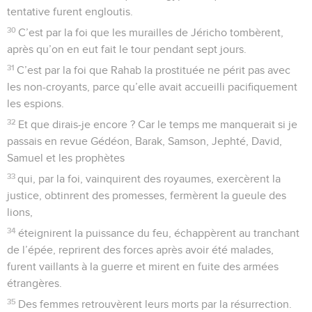
comme Ésa ü, qui pour un seul plat vendit son droit
d’aînesse.
17
Vous savez que plus tard, quand il voulut hériter de la
bénédiction, il fut rejeté, car il ne trouva pas moyen
d’amener son père à changer d’avis, bien qu’il l’ait cherché
avec larmes.
18
Vous ne vous êtes pas approchés, en effet, d’une
montagne qu’on pouvait toucher et qui était embrasée par le
feu, ni de l’obscurité, ni des ténèbres, ni de la tempête,
19
ni du retentissement de la trompette, ni d’une clameur de
paroles telle que ceux qui l’entendirent demandèrent qu’on
ne leur adresse pas un mot de plus.
20
Car ils ne supportaient pas cette injonction : Même si une
bête touche la montagne, elle sera lapidée.
21
Et le spectacle était si terrifiant que Moïse dit : Je suis
épouvanté et tout tremblant.
22
Mais au contraire vous vous êtes approchés de la