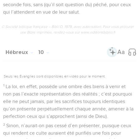
peuple.
31
Il est terrible de tomber dans les mains du Dieu vivant !
32
Mais souvenez-vous de ces premiers jours où, après avoir
été éclairés, vous avez soutenu un grand et douloureux
combat :
33
d’une part exposés en spectacle par les opprobres et les
tribulations, d’autre part vous rendant solidaires de ceux qui
subissaient ce traitement.
34
En effet, vous avez eu de la compassion pour les
prisonniers, et vous avez accepté avec joie qu’on vous
arrache vos biens, sachant que vous aviez des possessions
meilleures et permanentes.
35
N’abandonnez donc pas votre assurance qui comporte
une grande récompense !
36
Vous avez en effet besoin de persévérance, afin qu’après
avoir accompli la volonté de Dieu, vous obteniez ce qui vous
est promis.