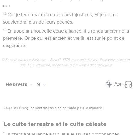
soient par de meilleurs sacrifices.
24
Car Christ n’est pas entré dans un sanctuaire fait par la
main de l’homme, imitation du véritable, mais dans le ciel
même, afin de se présenter maintenant pour nous devant la
face de Dieu.
25
Il n’y est pas entré afin de s’offrir plusieurs fois, comme le
souverain sacrificateur entre chaque année dans le
sanctuaire avec du sang étranger ;
26
car alors, le Christ aurait dû souffrir plusieurs fois depuis la
fondation du monde. Mais maintenant, à la fin des siècles, il
a paru une seule fois pour abolir le péché par son sacrifice.
27
Et comme il est réservé aux hommes de mourir une seule
fois, – après quoi vient le jugement –
28
de même aussi le Christ, qui s’est offert une seule fois
pour porter les péchés d’un grand nombre, apparaîtra une
seconde fois, sans (qu’il soit question du) péché, pour ceux
qui l’attendent en vue de leur salut.