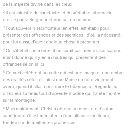
13
Car si le sang des boucs et des taureaux, et la cendre
d’une génisse qu’on répand sur ceux qui sont souillés, les
sanctifient de manière à purifier la chair,
14
combien plus le sang du Christ – qui par l’Esprit éternel
s’est offert lui-même sans tache à Dieu – purifiera-t-il notre
conscience des œuvres mortes, pour que nous servions le
Dieu vivant !
15
Voilà pourquoi il est le médiateur d’une nouvelle alliance,
afin qu’une mort ayant eu lieu pour le rachat des
transgressions commises sous la première alliance, ceux qui
sont appelés reçoivent la promesse de l’héritage éternel.
16
Car là où il y a testament, il est nécessaire que la mort du
testateur soit constatée.
17
Un testament, en effet, n’entre en vigueur qu’après le
décès, puisqu’il n’a pas de validité tant que le testateur est
en vie.
18
C’est pourquoi la première alliance elle-même n’a pas été