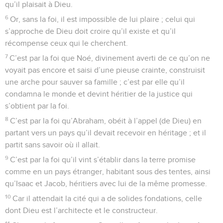
les chaînes et la prison.
37
Ils furent lapidés, mis à l’épreuve, sciés, ils furent tués par
l’épée, ils allèrent çà et là, vêtus de peaux de brebis et de
peaux de chèvres, dénués de tout, opprimés, maltraités –
38
eux dont le monde n’était pas digne ! errant dans les
déserts, les montagnes, les cavernes et les antres de la terre.
39
Et tous ceux-là, qui avaient reçu par leur foi un bon
témoignage, n’ont pas obtenu ce qui leur avait été promis.
40
Car Dieu avait en vue quelque chose de meilleur pour
nous, afin qu’ils ne parviennent pas sans nous à la
perfection.
© Société biblique française – Bibli’O, 1978, avec autorisation. Pour vous procurer
une Bible imprimée, rendez-vous sur www.editionsbiblio.fr
Hébreux
12