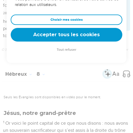
saints n’était pas encore ouvert, tant que le premier
tabernacle subsistait.
9
C’est une figure pour le temps présent ; elle signifie que les
dons et sacrifices présentés ne peuvent mener à la
perfection, sous le rapport de la conscience, celui qui rend
ce culte.
10
Ce sont là des ordonnances charnelles, relatives
seulement à des aliments, des boissons et diverses
ablutions, et imposées jusqu’à un temps de réforme.
11
Mais Christ est venu comme souverain sacrificateur des
biens à venir ; il a traversé le tabernacle plus grand et plus
parfait qui n’est pas construit par la main de l’homme, c’est-
à-dire qui n’est pas de cette création ;
12
et il est entré une fois pour toutes dans le sanctuaire, non
avec le sang des boucs et des veaux, mais avec son propre
sang. C’est ainsi qu’il (nous) a obtenu une rédemption
éternelle.