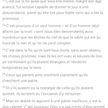
Seuls les Évangiles sont disponibles en vidéo pour le moment.
Dieu notre Père
1
Nous donc aussi, puisque nous sommes environnés d’une
si grande nuée de témoins, rejetons tout fardeau et le péché
qui nous enveloppe si facilement, et courons avec
persévérance l’épreuve qui nous est proposée,
2
les yeux fixés sur Jésus, qui est l’auteur de la foi et qui la
mène à la perfection. Au lieu de la joie qui lui était proposée,
il a supporté la croix, méprisé la honte, et s’est assis à la
droite du trône de Dieu.
3
Considérez en effet celui qui a enduré de la part des
pécheurs une telle opposition contre sa personne, afin que
vous ne vous fatiguiez pas, l’âme découragée.
4
Vous n’avez pas encore résisté jusqu’au sang en
combattant contre le péché.