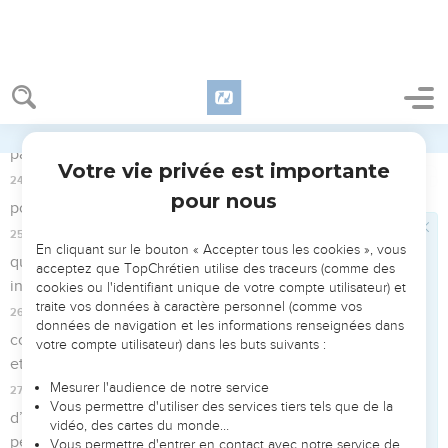
partie, appelée le lieu saint, se trouvaient le chandelier, la
table et les pains de proposition.
3
Puis derrière le second voile, se trouvait la partie appelée
Saint des saints.
4
Elle contenait un brûle-parfum en or et l’arche de l’alliance,
entièrement recouverte d’or, dans laquelle il y avait une urne
d’or contenant la manne, ainsi que le bâton d’Aaron qui avait
fleuri, et les tables de l’alliance.
5
Au-dessus de l’arche se tenaient les chérubins de gloire,
couvrant de leur ombre le propitiatoire. Il n’y a pas lieu d’en
parler maintenant en détail.
6
Tout cela ainsi disposé, les sacrificateurs entrent en tout
temps dans la première partie du tabernacle, lorsqu’ils
accomplissent les cérémonies du culte.
7
Mais, dans la seconde, seul le souverain sacrificateur
(pénètre), une fois par an, non sans y présenter du sang pour
lui-même et pour les fautes du peuple.
8
Le Saint-Esprit montrait par là que l’accès du Saint des