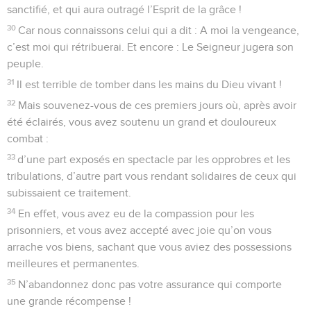
C’est son fils unique qu’il offrait, lui qui avait reçu les
promesses
18
et à qui il avait été dit : C’est par Isaac que tu auras une
descendance qui porte ton nom.
19
Il comptait que Dieu est puissant, même pour faire
ressusciter d’entre les morts. C’est pourquoi son fils lui fut
rendu : il y a là un symbole.
20
C’est par la foi qu’Isaac bénit Jacob et Ésa ü en vue de
l’avenir.
21
C’est par la foi que Jacob, au moment de mourir, bénit
chacun des fils de Joseph, et qu’il se prosterna en
s’appuyant sur l’extrémité de son bâton.
22
C’est par la foi que Joseph, proche de sa fin, fit mention
de l’exode des fils d’Israël, et qu’il donna des ordres au sujet
de ses ossements.
23
C’est par la foi que Moïse, à sa naissance, fut caché
pendant trois mois par ses parents ; car ils virent que l’enfant
était beau et ne craignirent pas l’édit du roi.