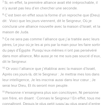
inaugurée sans (effusion de) sang.
19
En effet, Moïse, après avoir énoncé pour tout le peuple
chaque commandement selon la loi, prit le sang des veaux
et des boucs avec de l’eau, de la laine écarlate et de
l’hysope, et aspergea le livre lui-même et tout le peuple, en
disant :
20
Ceci est le sang de l’alliance que Dieu a ordonnée pour
vous.
21
Et de la même manière, il aspergea de sang le tabernacle
et tous les objets du culte.
22
Selon la loi, presque tout est purifié avec du sang ; et sans
effusion de sang, il n’y a pas de pardon.
Le sacrifice du Christ enlève les péchés
23
Il était donc nécessaire que, d’une part, les
représentations des réalités célestes soient purifiées de la
sorte et que d’autre part les réalités célestes elles-mêmes le