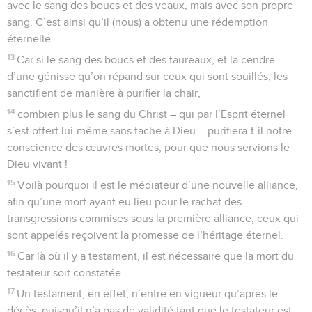
11
Tout sacrificateur se tient à son poste chaque jour pour
faire son service et offrir souvent les mêmes sacrifices qui ne
peuvent jamais ôter les péchés.
12
Mais lui, après avoir présenté un seul sacrifice pour les
péchés, s’est assis à perpétuité à la droite de Dieu,
13
et il attend désormais que ses ennemis deviennent son
marchepied.
14
Car par une seule offrande, il a rendu parfaits à perpétuité
ceux qui sont sanctifiés.
15
C’est ce que le Saint-Esprit nous atteste également. Car
après avoir dit :
16
Voici l’alliance que je traiterai avec eux, Après ces jours-là,
dit le Seigneur : Je mettrai mes lois dans leur cœur Et je les
écrirai dans leur intelligence (il ajoute) :
17
Et je ne me souviendrai plus de leurs péchés ni de leurs
iniquités.
18
Or, là où il y a pardon des péchés, il n’y a plus d’offrande