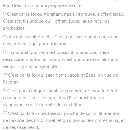
5
Et vous avez oublié l’exhortation qui vous est adressée
comme à des fils : Mon fils, ne prends pas à la légère la
correction du Seigneur, Et ne te décourage pas lorsqu’il te
reprend.
6
Car le Seigneur corrige celui qu’il aime, Et frappe de verges
tout fils qu’il agrée.
7
Supportez la correction : c’est comme des fils que Dieu
vous traite. Car quel est le fils que le père ne corrige pas ?
8
Mais si vous êtes exempts de la correction à laquelle tous
ont part, alors vous êtes des bâtards et non des fils.
9
Puisque nous avons eu des pères selon la chair, qui nous
corrigeaient et que nous avons respectés, ne devons-nous
pas, à plus forte raison, nous soumettre au Père des esprits
pour avoir la vie ?
10
Nos pères, en effet, nous corrigeaient pour peu de temps,
comme ils le jugeaient bon ; mais Dieu nous corrige pour
notre véritable intérêt, afin de nous faire participer à sa