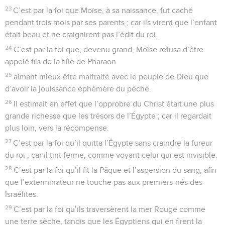
sainteté.
11
Toute correction, il est vrai, paraît être au premier abord un
sujet de tristesse et non de joie ; mais plus tard elle procure
un paisible fruit de justice à ceux qu’elle a formés.
Recommandations et avertissements
12
C’est pourquoi redressez les mains abattues et les genoux
paralysés.
13
Que vos pieds suivent des pistes droites, afin que ce qui
est boiteux ne dévie pas, mais plutôt soit guéri.
14
Recherchez la paix avec tous, et la sanctification sans
laquelle personne ne verra le Seigneur.
15
Veillez à ce que personne ne se prive de la grâce de
Dieu ; à ce qu’aucune racine d’amertume ne produise des
rejetons et ne cause du trouble, et que plusieurs n’en soient
infectés.
16
Veillez à ce que personne ne soit débauché ni profanateur