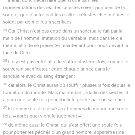
25
N’abandonnons pas notre assemblée, comme c’est la
coutume de quelques-uns, mais exhortons-nous
mutuellement, et cela d’autant plus que vous voyez le Jour
s’approcher.
26
Car si nous péchons volontairement après avoir reçu la
connaissance de la vérité, il ne reste plus de sacrifice pour
les péchés,
27
mais une attente terrifiante du jugement et l’ardeur du feu
prêt à dévorer les rebelles !
28
Si quelqu’un a violé la loi de Moïse, il est mis à mort sans
pitié, sur la déposition de deux ou trois témoins.
29
Combien pire, ne pensez-vous pas, sera le châtiment
mérité par celui qui aura foulé aux pieds le Fils de Dieu, tenu
pour profane le sang de l’alliance par lequel il avait été
sanctifié, et qui aura outragé l’Esprit de la grâce !
30
Car nous connaissons celui qui a dit : A moi la vengeance,
c’est moi qui rétribuerai. Et encore : Le Seigneur jugera son