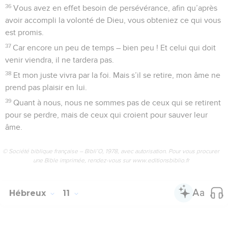
24
C’est par la foi que, devenu grand, Moïse refusa d’être
appelé fils de la fille de Pharaon
25
aimant mieux être maltraité avec le peuple de Dieu que
d’avoir la jouissance éphémère du péché.
26
Il estimait en effet que l’opprobre du Christ était une plus
grande richesse que les trésors de l’Égypte ; car il regardait
plus loin, vers la récompense.
27
C’est par la foi qu’il quitta l’Égypte sans craindre la fureur
du roi ; car il tint ferme, comme voyant celui qui est invisible.
28
C’est par la foi qu’il fit la Pâque et l’aspersion du sang, afin
que l’exterminateur ne touche pas aux premiers-nés des
Israélites.
29
C’est par la foi qu’ils traversèrent la mer Rouge comme
une terre sèche, tandis que les Égyptiens qui en firent la
tentative furent engloutis.
30
C’est par la foi que les murailles de Jéricho tombèrent,
après qu’on en eut fait le tour pendant sept jours.