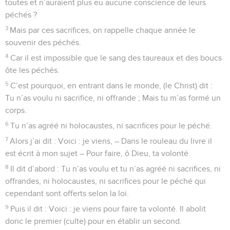
37
Car encore un peu de temps – bien peu ! Et celui qui doit
venir viendra, il ne tardera pas.
38
Et mon juste vivra par la foi. Mais s’il se retire, mon âme ne
prend pas plaisir en lui.
39
Quant à nous, nous ne sommes pas de ceux qui se retirent
pour se perdre, mais de ceux qui croient pour sauver leur
âme.
© Société biblique française – Bibli’O, 1978, avec autorisation. Pour vous procurer
une Bible imprimée, rendez-vous sur www.editionsbiblio.fr
Hébreux
11
Seuls les Évangiles sont disponibles en vidéo pour le moment.
La foi