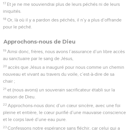
récompense ceux qui le cherchent.
7
C’est par la foi que Noé, divinement averti de ce qu’on ne
voyait pas encore et saisi d’une pieuse crainte, construisit
une arche pour sauver sa famille ; c’est par elle qu’il
condamna le monde et devint héritier de la justice qui
s’obtient par la foi.
8
C’est par la foi qu’Abraham, obéit à l’appel (de Dieu) en
partant vers un pays qu’il devait recevoir en héritage ; et il
partit sans savoir où il allait.
9
C’est par la foi qu’il vint s’établir dans la terre promise
comme en un pays étranger, habitant sous des tentes, ainsi
qu’Isaac et Jacob, héritiers avec lui de la même promesse.
10
Car il attendait la cité qui a de solides fondations, celle
dont Dieu est l’architecte et le constructeur.
11
C’est par la foi aussi que Sara elle-même, malgré son âge
avancé, fut rendue capable de donner le jour à une
descendance, parce qu’elle tint pour fidèle celui qui a fait la