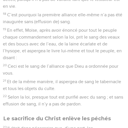
pour le péché.
Approchons-nous de Dieu
19
Ainsi donc, frères, nous avons l’assurance d’un libre accès
au sanctuaire par le sang de Jésus,
20
accès que Jésus a inauguré pour nous comme un chemin
nouveau et vivant au travers du voile, c’est-à-dire de sa
chair ;
21
et (nous avons) un souverain sacrificateur établi sur la
maison de Dieu.
22
Approchons-nous donc d’un cœur sincère, avec une foi
pleine et entière, le cœur purifié d’une mauvaise conscience
et le corps lavé d’une eau pure.
23
Confessons notre espérance sans fléchir, car celui qui a
fait la promesse est fidèle.
24
Veillons les uns sur les autres pour nous inciter à l’amour
et aux œuvres bonnes.