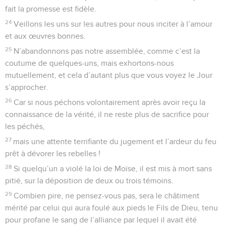
promesse.
12
C’est pourquoi d’un seul homme – et d’un homme déjà
atteint par la mort – sont issus (des descendants) aussi
nombreux que les étoiles du ciel et que le sable qui est au
bord de la mer et qu’on ne peut compter.
13
C’est dans la foi qu’ils sont tous morts, sans avoir obtenu
les choses promises, mais ils les ont vues et saluées de loin,
en confessant qu’ils étaient étrangers et résidents
temporaires sur la terre.
14
Ceux qui parlent ainsi montrent clairement qu’ils
cherchent une patrie.
15
Et s’ils avaient eu la nostalgie de celle qu’ils avaient
quittée, ils auraient eu l’occasion d’y retourner.
16
Mais en réalité ils aspirent à une patrie meilleure, c’est-à-
dire céleste. C’est pourquoi Dieu n’a pas honte d’être appelé
leur Dieu ; car il leur a préparé une cité.
17
C’est par la foi qu’Abraham, mis à l’épreuve, a offert Isaac.