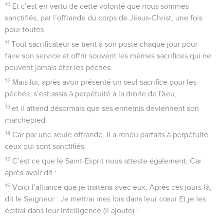
1
Or la foi, c’est l’assurance des choses qu’on espère, la
démonstration de celles qu’on ne voit pas.
2
C’est à cause d’elle que les anciens ont reçu un bon
témoignage.
3
C’est par la foi que nous comprenons que le monde a été
formé par la parole de Dieu, de sorte que ce qu’on voit ne
provient pas de ce qui est visible.
4
C’est par la foi qu’Abel offrit à Dieu un sacrifice de plus
grande valeur que celui de Caïn ; par elle, il fut déclaré juste,
Dieu lui-même rendant témoignage à ses offrandes ; et par
elles, quoique mort, il parle encore.
5
C’est par la foi qu’Hénoc fut enlevé, de sorte qu’il ne vit
pas la mort ; et on ne le trouva plus, parce que Dieu l’avait
enlevé. Car avant son enlèvement, il a reçu le témoignage
qu’il plaisait à Dieu.
6
Or, sans la foi, il est impossible de lui plaire ; celui qui
s’approche de Dieu doit croire qu’il existe et qu’il