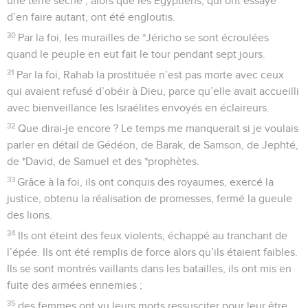
une terre sèche ; alors que les Egyptiens, qui ont essayé
d’en faire autant, ont été engloutis.
30
Par la foi, les murailles de *Jéricho se sont écroulées
quand le peuple en eut fait le tour pendant sept jours.
31
Par la foi, Rahab la prostituée n’est pas morte avec ceux
qui avaient refusé d’obéir à Dieu, parce qu’elle avait accueilli
avec bienveillance les Israélites envoyés en éclaireurs.
32
Que dirai-je encore ? Le temps me manquerait si je voulais
parler en détail de Gédéon, de Barak, de Samson, de Jephté,
de *David, de Samuel et des *prophètes.
33
Grâce à la foi, ils ont conquis des royaumes, exercé la
justice, obtenu la réalisation de promesses, fermé la gueule
des lions.
34
Ils ont éteint des feux violents, échappé au tranchant de
l’épée. Ils ont été remplis de force alors qu’ils étaient faibles.
Ils se sont montrés vaillants dans les batailles, ils ont mis en
fuite des armées ennemies ;
35
des femmes ont vu leurs morts ressusciter pour leur être