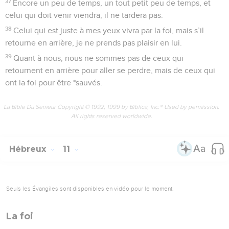
37
Encore un peu de temps, un tout petit peu de temps, et
celui qui doit venir viendra, il ne tardera pas.
38
Celui qui est juste à mes yeux vivra par la foi, mais s’il
retourne en arrière, je ne prends pas plaisir en lui.
39
Quant à nous, nous ne sommes pas de ceux qui
retournent en arrière pour aller se perdre, mais de ceux qui
ont la foi pour être *sauvés.
La Bible Du Semeur Copyright © 1992, 1999 by Biblica, Inc.® Used by permission.
All rights reserved worldwide.
Hébreux
11
Seuls les Évangiles sont disponibles en vidéo pour le moment.
La foi