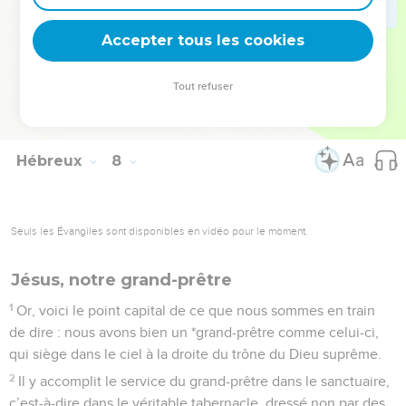
promulgation de la Loi, est son propre Fils, et il a été rendu
Accepter tous les cookies
parfait pour toujours.
La Bible Du Semeur Copyright © 1992, 1999 by Biblica, Inc.® Used by permission.
Tout refuser
All rights reserved worldwide.
Hébreux
8
Seuls les Évangiles sont disponibles en vidéo pour le moment.
Jésus, notre grand-prêtre
1
Or, voici le point capital de ce que nous sommes en train
de dire : nous avons bien un *grand-prêtre comme celui-ci,
qui siège dans le ciel à la droite du trône du Dieu suprême.
2
Il y accomplit le service du grand-prêtre dans le sanctuaire,
c’est-à-dire dans le véritable tabernacle, dressé non par des