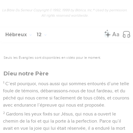
La Bible Du Semeur Copyright © 1992, 1999 by Biblica, Inc.® Used by permission.
All rights reserved worldwide.
Hébreux
12
Seuls les Évangiles sont disponibles en vidéo pour le moment.
Dieu notre Père
1
C’est pourquoi, nous aussi qui sommes entourés d’une telle
foule de témoins, débarrassons-nous de tout fardeau, et du
péché qui nous cerne si facilement de tous côtés, et courons
avec endurance l’épreuve qui nous est proposée.
2
Gardons les yeux fixés sur Jésus, qui nous a ouvert le
chemin de la foi et qui la porte à la perfection. Parce qu’il
avait en vue la joie qui lui était réservée, il a enduré la mort