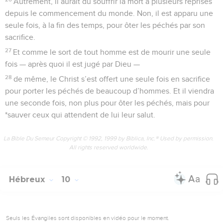
Autrement, il aurait dû souffrir la mort à plusieurs reprises
depuis le commencement du monde. Non, il est apparu une
seule fois, à la fin des temps, pour ôter les péchés par son
sacrifice.
27
Et comme le sort de tout homme est de mourir une seule
fois — après quoi il est jugé par Dieu —
28
de même, le Christ s’est offert une seule fois en sacrifice
pour porter les péchés de beaucoup d’hommes. Et il viendra
une seconde fois, non plus pour ôter les péchés, mais pour
*sauver ceux qui attendent de lui leur salut.
La Bible Du Semeur Copyright © 1992, 1999 by Biblica, Inc.® Used by permission.
All rights reserved worldwide.
Hébreux
10
Seuls les Évangiles sont disponibles en vidéo pour le moment.