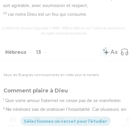
soit agréable, avec soumission et respect,
29
car notre Dieu est un feu qui consume.
La Bible Du Semeur Copyright © 1992, 1999 by Biblica, Inc.® Used by permission.
All rights reserved worldwide.
Hébreux
13
Seuls les Évangiles sont disponibles en vidéo pour le moment.
Comment plaire à Dieu
1
Que votre amour fraternel ne cesse pas de se manifester.
2
Ne négligez pas de pratiquer l’hospitalité. Car plusieurs, en
l’exerçant, ont accueilli des *anges sans le savoir.
3
Ayez le souci de ceux qui sont en prison, comme si vous
Contenus
Versions
Commentaires
Strong
Dictionnaire