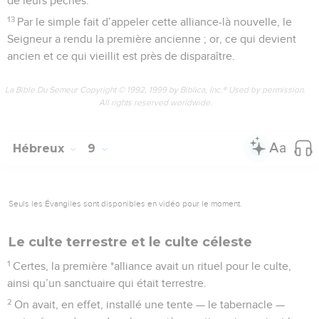
de leurs péchés.
13
Par le simple fait d’appeler cette alliance-là nouvelle, le
Seigneur a rendu la première ancienne ; or, ce qui devient
ancien et ce qui vieillit est près de disparaître.
La Bible Du Semeur Copyright © 1992, 1999 by Biblica, Inc.® Used by permission.
All rights reserved worldwide.
Hébreux
9
Seuls les Évangiles sont disponibles en vidéo pour le moment.
Le culte terrestre et le culte céleste
1
Certes, la première *alliance avait un rituel pour le culte,
ainsi qu’un sanctuaire qui était terrestre.
2
On avait, en effet, installé une tente — le tabernacle —