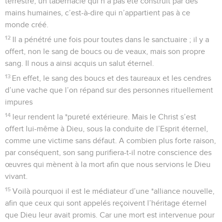
terrestre, un tabernacle qui n’a pas été construit par des
mains humaines, c’est-à-dire qui n’appartient pas à ce
monde créé.
12
Il a pénétré une fois pour toutes dans le sanctuaire ; il y a
offert, non le sang de boucs ou de veaux, mais son propre
sang. Il nous a ainsi acquis un salut éternel.
13
En effet, le sang des boucs et des taureaux et les cendres
d’une vache que l’on répand sur des personnes rituellement
impures
14
leur rendent la *pureté extérieure. Mais le Christ s’est
offert lui-même à Dieu, sous la conduite de l’Esprit éternel,
comme une victime sans défaut. A combien plus forte raison,
par conséquent, son sang purifiera-t-il notre conscience des
œuvres qui mènent à la mort afin que nous servions le Dieu
vivant.
15
Voilà pourquoi il est le médiateur d’une *alliance nouvelle,
afin que ceux qui sont appelés reçoivent l’héritage éternel
que Dieu leur avait promis. Car une mort est intervenue pour