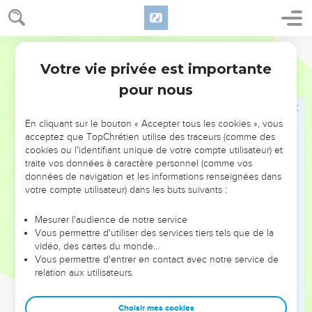
meilleure.
23
De plus, de nombreux *prêtres se succèdent parce que la
mort les empêche d’exercer leurs fonctions à perpétuité.
Semeur
24
Mais Jésus, lui, parce qu’il demeure éternellement,
Votre vie privée est importante
Hébreux
7
possède le sacerdoce perpétuel.
pour nous
25
Voilà pourquoi il est en mesure de *sauver parfaitement
ceux qui s’approchent de Dieu par lui, puisqu’il est toujours
En cliquant sur le bouton « Accepter tous les cookies », vous
vivant pour intercéder en leur faveur auprès de Dieu.
acceptez que TopChrétien utilise des traceurs (comme des
cookies ou l'identifiant unique de votre compte utilisateur) et
26
Jésus est donc bien le *grand-prêtre qu’il nous fallait : il
traite vos données à caractère personnel (comme vos
est saint, pleinement innocent, indemne de tout péché,
données de navigation et les informations renseignées dans
séparé des pécheurs et il a été élevé plus haut que les cieux.
votre compte utilisateur) dans les buts suivants :
27
Les autres grands-prêtres sont obligés d’offrir chaque jour
Mesurer l'audience de notre service
des sacrifices, d’abord pour leurs propres péchés, ensuite
Vous permettre d'utiliser des services tiers tels que de la
pour ceux du peuple. Lui n’en a pas besoin, car il a tout
vidéo, des cartes du monde…
accompli une fois pour toutes, en s’offrant lui-même.
Vous permettre d'entrer en contact avec notre service de
relation aux utilisateurs.
28
Les grands-prêtres institués par la *Loi sont des hommes
marqués par leur faiblesse. Mais celui que Dieu a établi
Choisir mes cookies
grand-prêtre par un serment solennel, prononcé après la