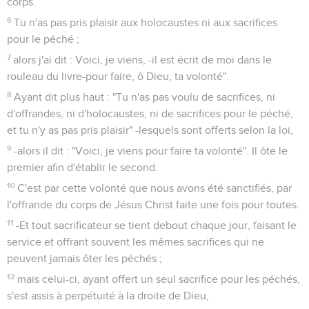
corps.
6
Tu n'as pas pris plaisir aux holocaustes ni aux sacrifices
pour le péché ;
7
alors j'ai dit : Voici, je viens, -il est écrit de moi dans le
rouleau du livre-pour faire, ô Dieu, ta volonté".
8
Ayant dit plus haut : "Tu n'as pas voulu de sacrifices, ni
d'offrandes, ni d'holocaustes, ni de sacrifices pour le péché,
et tu n'y as pas pris plaisir" -lesquels sont offerts selon la loi,
9
-alors il dit : "Voici, je viens pour faire ta volonté". Il ôte le
premier afin d'établir le second.
10
C'est par cette volonté que nous avons été sanctifiés, par
l'offrande du corps de Jésus Christ faite une fois pour toutes.
11
-Et tout sacrificateur se tient debout chaque jour, faisant le
service et offrant souvent les mêmes sacrifices qui ne
peuvent jamais ôter les péchés ;
12
mais celui-ci, ayant offert un seul sacrifice pour les péchés,
s'est assis à perpétuité à la droite de Dieu,