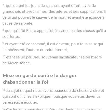
7
-qui, durant les jours de sa chair, ayant offert, avec de
grands cris et avec larmes, des prières et des supplications à
celui qui pouvait le sauver de la mort, et ayant été exaucé à
cause de sa piété,
8
quoiqu'il fût Fils, a appris l'obéissance par les choses qu'il a
souffertes ;
9
et ayant été consommé, il est devenu, pour tous ceux qui
lui obéissent, l'auteur du salut éternel,
10
étant salué par Dieu souverain sacrificateur selon l'ordre
de Melchisédec,
Mise en garde contre le danger
d'abandonner la foi
11
au sujet duquel nous avons beaucoup de choses à dire et
qui sont difficiles à expliquer, puisque vous êtes devenus
paresseux à écouter.
12
Car lorsque vous devriez être des docteurs, vu le temps,