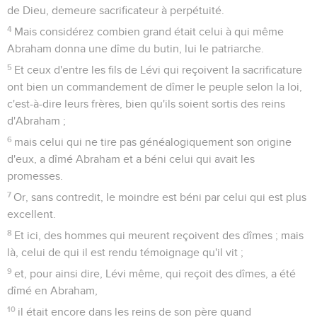
de Dieu, demeure sacrificateur à perpétuité.
4
Mais considérez combien grand était celui à qui même
Abraham donna une dîme du butin, lui le patriarche.
5
Et ceux d'entre les fils de Lévi qui reçoivent la sacrificature
ont bien un commandement de dîmer le peuple selon la loi,
c'est-à-dire leurs frères, bien qu'ils soient sortis des reins
d'Abraham ;
6
mais celui qui ne tire pas généalogiquement son origine
d'eux, a dîmé Abraham et a béni celui qui avait les
promesses.
7
Or, sans contredit, le moindre est béni par celui qui est plus
excellent.
8
Et ici, des hommes qui meurent reçoivent des dîmes ; mais
là, celui de qui il est rendu témoignage qu'il vit ;
9
et, pour ainsi dire, Lévi même, qui reçoit des dîmes, a été
dîmé en Abraham,
10
il était encore dans les reins de son père quand