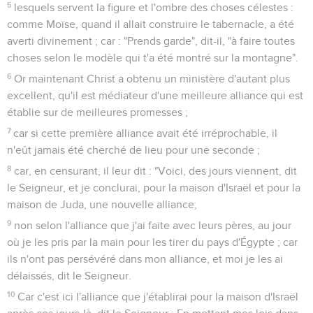
5
lesquels servent la figure et l'ombre des choses célestes :
comme Moïse, quand il allait construire le tabernacle, a été
averti divinement ; car : "Prends garde", dit-il, "à faire toutes
choses selon le modèle qui t'a été montré sur la montagne".
6
Or maintenant Christ a obtenu un ministère d'autant plus
excellent, qu'il est médiateur d'une meilleure alliance qui est
établie sur de meilleures promesses ;
7
car si cette première alliance avait été irréprochable, il
n'eût jamais été cherché de lieu pour une seconde ;
8
car, en censurant, il leur dit : "Voici, des jours viennent, dit
le Seigneur, et je conclurai, pour la maison d'Israël et pour la
maison de Juda, une nouvelle alliance,
9
non selon l'alliance que j'ai faite avec leurs pères, au jour
où je les pris par la main pour les tirer du pays d'Égypte ; car
ils n'ont pas persévéré dans mon alliance, et moi je les ai
délaissés, dit le Seigneur.
10
Car c'est ici l'alliance que j'établirai pour la maison d'Israël