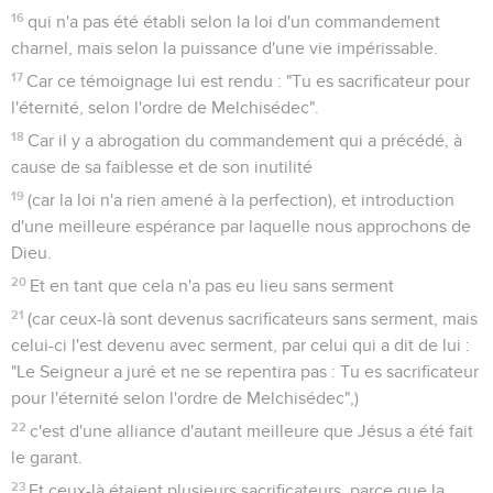
16
qui n'a pas été établi selon la loi d'un commandement
charnel, mais selon la puissance d'une vie impérissable.
17
Car ce témoignage lui est rendu : "Tu es sacrificateur pour
l'éternité, selon l'ordre de Melchisédec".
18
Car il y a abrogation du commandement qui a précédé, à
cause de sa faiblesse et de son inutilité
19
(car la loi n'a rien amené à la perfection), et introduction
d'une meilleure espérance par laquelle nous approchons de
Dieu.
20
Et en tant que cela n'a pas eu lieu sans serment
21
(car ceux-là sont devenus sacrificateurs sans serment, mais
celui-ci l'est devenu avec serment, par celui qui a dit de lui :
"Le Seigneur a juré et ne se repentira pas : Tu es sacrificateur
pour l'éternité selon l'ordre de Melchisédec",)
22
c'est d'une alliance d'autant meilleure que Jésus a été fait
le garant.
23
Et ceux-là étaient plusieurs sacrificateurs, parce que la