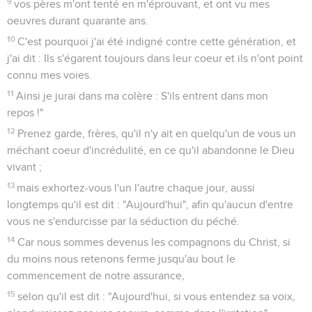
9
vos pères m'ont tenté en m'éprouvant, et ont vu mes
oeuvres durant quarante ans.
10
C'est pourquoi j'ai été indigné contre cette génération, et
j'ai dit : Ils s'égarent toujours dans leur coeur et ils n'ont point
connu mes voies.
11
Ainsi je jurai dans ma colère : S'ils entrent dans mon
repos !"
12
Prenez garde, frères, qu'il n'y ait en quelqu'un de vous un
méchant coeur d'incrédulité, en ce qu'il abandonne le Dieu
vivant ;
13
mais exhortez-vous l'un l'autre chaque jour, aussi
longtemps qu'il est dit : "Aujourd'hui", afin qu'aucun d'entre
vous ne s'endurcisse par la séduction du péché.
14
Car nous sommes devenus les compagnons du Christ, si
du moins nous retenons ferme jusqu'au bout le
commencement de notre assurance,
15
selon qu'il est dit : "Aujourd'hui, si vous entendez sa voix,