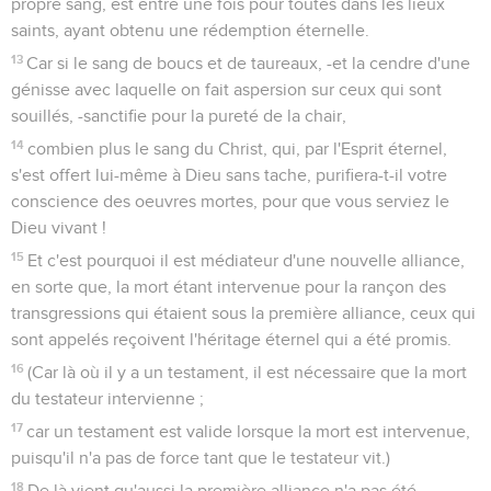
propre sang, est entré une fois pour toutes dans les lieux
saints, ayant obtenu une rédemption éternelle.
13
Car si le sang de boucs et de taureaux, -et la cendre d'une
génisse avec laquelle on fait aspersion sur ceux qui sont
souillés, -sanctifie pour la pureté de la chair,
14
combien plus le sang du Christ, qui, par l'Esprit éternel,
s'est offert lui-même à Dieu sans tache, purifiera-t-il votre
conscience des oeuvres mortes, pour que vous serviez le
Dieu vivant !
15
Et c'est pourquoi il est médiateur d'une nouvelle alliance,
en sorte que, la mort étant intervenue pour la rançon des
transgressions qui étaient sous la première alliance, ceux qui
sont appelés reçoivent l'héritage éternel qui a été promis.
16
(Car là où il y a un testament, il est nécessaire que la mort
du testateur intervienne ;
17
car un testament est valide lorsque la mort est intervenue,
puisqu'il n'a pas de force tant que le testateur vit.)
18
De là vient qu'aussi la première alliance n'a pas été