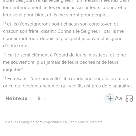
après ces jours-là, dit le Seigneur : En mettant mes lois dans
leur entendement, je les écrirai aussi sur leurs coeurs, et je
leur serai pour Dieu, et ils me seront pour peuple,
11
et ils n'enseigneront point chacun son concitoyen et
chacun son frère, disant : Connais le Seigneur ; car ils me
connaîtront tous, depuis le plus petit jusqu'au plus grand
d'entre eux ;
12
car je serai clément à l'égard de leurs injustices, et je ne
me souviendrai plus jamais de leurs péchés ni de leurs
iniquités".
13
En disant : "une nouvelle", il a rendu ancienne la première :
or ce qui devient ancien et qui vieillit, est près de disparaître.
Hébreux
9
Seuls les Évangiles sont disponibles en vidéo pour le moment.