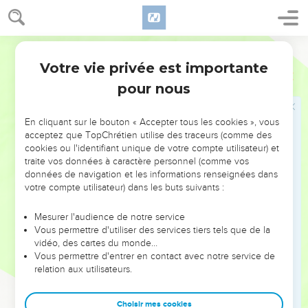
gloire, il consommât le chef de leur salut par des
souffrances.
11
Car, et celui qui sanctifie et ceux qui sont sanctifiés sont
Darby
tous d'un ; c'est pourquoi il n'a pas honte de les appeler
Votre vie privée est importante
Hébreux
2
frères,
pour nous
12
disant : "J'annoncerai ton nom à mes frères ; au milieu de
l'assemblée je chanterai tes louanges".
En cliquant sur le bouton « Accepter tous les cookies », vous
13
Et encore : "Moi, je me confierai en lui". Et encore : "Me
acceptez que TopChrétien utilise des traceurs (comme des
cookies ou l'identifiant unique de votre compte utilisateur) et
voici, moi, et les enfants que Dieu m'a donnés".
traite vos données à caractère personnel (comme vos
14
Puis donc que les enfants ont eu part au sang et à la chair,
données de navigation et les informations renseignées dans
lui aussi semblablement y a participé, afin que, par la mort, il
votre compte utilisateur) dans les buts suivants :
rendît impuissant celui qui avait le pouvoir de la mort, c'est-
Mesurer l'audience de notre service
à-dire le diable ;
Vous permettre d'utiliser des services tiers tels que de la
15
et qu'il délivrât tous ceux qui, par la crainte de la mort,
vidéo, des cartes du monde…
Vous permettre d'entrer en contact avec notre service de
étaient, pendant toute leur vie, assujettis à la servitude.
relation aux utilisateurs.
16
Car, certes, il ne prend pas les anges, mais il prend la
semence d'Abraham.
Choisir mes cookies