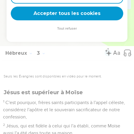
17
C'est pourquoi il dut, en toutes choses, être rendu
semblable à ses frères, afin qu'il fût un miséricordieux et
Accepter tous les cookies
fidèle souverain sacrificateur dans les choses qui concernent
Dieu, pour faire propitiation pour les péchés du peuple.
Tout refuser
18
Car, en ce qu'il a souffert lui-même, étant tenté, il est à
même de secourir ceux qui sont tentés.
Hébreux
3
Seuls les Évangiles sont disponibles en vidéo pour le moment.
Jésus est supérieur à Moïse
1
C'est pourquoi, frères saints participants à l'appel céleste,
considérez l'apôtre et le souverain sacrificateur de notre
confession,
2
Jésus, qui est fidèle à celui qui l'a établi, comme Moïse
aussi l'a été dans toute sa maison.