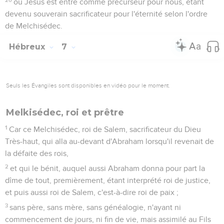
où Jésus est entré comme précurseur pour nous, étant
devenu souverain sacrificateur pour l'éternité selon l'ordre
de Melchisédec.
Hébreux
7
Seuls les Évangiles sont disponibles en vidéo pour le moment.
Melkisédec, roi et prêtre
1
Car ce Melchisédec, roi de Salem, sacrificateur du Dieu
Très-haut, qui alla au-devant d'Abraham lorsqu'il revenait de
la défaite des rois,
2
et qui le bénit, auquel aussi Abraham donna pour part la
dîme de tout, premièrement, étant interprété roi de justice,
et puis aussi roi de Salem, c'est-à-dire roi de paix ;
3
sans père, sans mère, sans généalogie, n'ayant ni
commencement de jours, ni fin de vie, mais assimilé au Fils