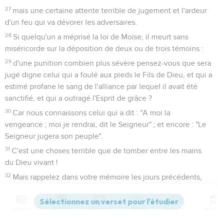
27
mais une certaine attente terrible de jugement et l'ardeur
d'un feu qui va dévorer les adversaires.
28
Si quelqu'un a méprisé la loi de Moïse, il meurt sans
miséricorde sur la déposition de deux ou de trois témoins :
29
d'une punition combien plus sévère pensez-vous que sera
jugé digne celui qui a foulé aux pieds le Fils de Dieu, et qui a
estimé profane le sang de l'alliance par lequel il avait été
sanctifié, et qui a outragé l'Esprit de grâce ?
30
Car nous connaissons celui qui a dit : "A moi la
vengeance ; moi je rendrai, dit le Seigneur" ; et encore : "Le
Seigneur jugera son peuple".
31
C'est une choses terrible que de tomber entre les mains
du Dieu vivant !
32
Mais rappelez dans votre mémoire les jours précédents,
dans lesquels, ayant été éclairés, vous avez enduré un grand
combat de souffrances,
Contenus
Versions
Commentaires
Strong
Dictionnaire
33
soit en ce que vous avez été offerts en spectacle par des