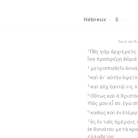
Hébreux
5
Seuls les É
1
Πᾶς γὰρ ἀρχιερεὺς
ἵνα προσφέρῃ δῶρά 
2
μετριοπαθεῖν δυνάμ
3
καὶ δι’ αὐτὴν ὀφεί
4
καὶ οὐχ ἑαυτῷ τις 
5
Οὕτως καὶ ὁ Χριστὸ
Υἱός μου εἶ σύ, ἐγὼ 
6
καθὼς καὶ ἐν ἑτέρῳ
7
ὃς ἐν ταῖς ἡμέραις
ἐκ θανάτου μετὰ κρα
εὐλαβείας,