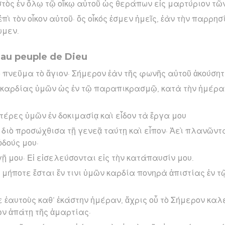
στὸς ἐν ὅλῳ τῷ οἴκῳ αὐτοῦ ὡς θεράπων εἰς μαρτύριον τ
ἐπὶ τὸν οἶκον αὐτοῦ· ὅς οἶκός ἐσμεν ἡμεῖς, ἐὰν τὴν παρρη
ωμεν.
 au peuple de Dieu
ὸ πνεῦμα τὸ ἅγιον· Σήμερον ἐὰν τῆς φωνῆς αὐτοῦ ἀκούσητ
 καρδίας ὑμῶν ὡς ἐν τῷ παραπικρασμῷ, κατὰ τὴν ἡμέρα
τέρες ὑμῶν ἐν δοκιμασίᾳ καὶ εἶδον τὰ ἔργα μου
 διὸ προσώχθισα τῇ γενεᾷ ταύτῃ καὶ εἶπον· Ἀεὶ πλανῶντα
ὁδούς μου·
ῇ μου· Εἰ εἰσελεύσονται εἰς τὴν κατάπαυσίν μου.
 μήποτε ἔσται ἔν τινι ὑμῶν καρδία πονηρὰ ἀπιστίας ἐν τ
ἑαυτοὺς καθ’ ἑκάστην ἡμέραν, ἄχρις οὗ τὸ Σήμερον καλεῖ
ῶν ἀπάτῃ τῆς ἁμαρτίας·