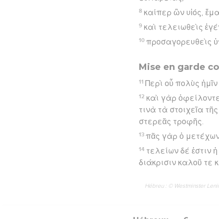
8
καίπερ ὢν υἱός, ἔμ
9
καὶ τελειωθεὶς ἐγέ
10
προσαγορευθεὶς ὑπ
Mise en garde co
11
Περὶ οὗ πολὺς ἡμῖν
12
καὶ γὰρ ὀφείλοντε
τινὰ τὰ στοιχεῖα τῆ
στερεᾶς τροφῆς.
13
πᾶς γὰρ ὁ μετέχων
14
τελείων δέ ἐστιν 
διάκρισιν καλοῦ τε κ
Hébreu : © Westminster Lening