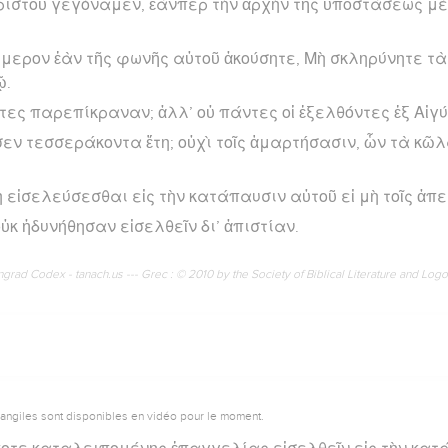
ριστοῦ γεγόναμεν, ἐάνπερ τὴν ἀρχὴν τῆς ὑποστάσεως μ
ήμερον ἐὰν τῆς φωνῆς αὐτοῦ ἀκούσητε, Μὴ σκληρύνητε τ
ῷ.
τες παρεπίκραναν; ἀλλ’ οὐ πάντες οἱ ἐξελθόντες ἐξ Αἰγ
σεν τεσσεράκοντα ἔτη; οὐχὶ τοῖς ἁμαρτήσασιν, ὧν τὰ κῶλ
ὴ εἰσελεύσεσθαι εἰς τὴν κατάπαυσιν αὐτοῦ εἰ μὴ τοῖς ἀπε
ὐκ ἠδυνήθησαν εἰσελθεῖν δι’ ἀπιστίαν.
rad Codex - tanach.us --- Grec : © 2010 by the Society of Biblical Literature and Log
vangiles sont disponibles en vidéo pour le moment.