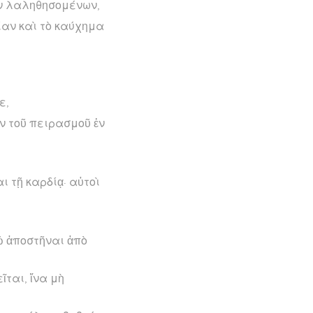
ῶν λαληθησομένων,
σίαν καὶ τὸ καύχημα
ε,
ν τοῦ πειρασμοῦ ἐν
ι τῇ καρδίᾳ· αὐτοὶ
ῷ ἀποστῆναι ἀπὸ
ται, ἵνα μὴ