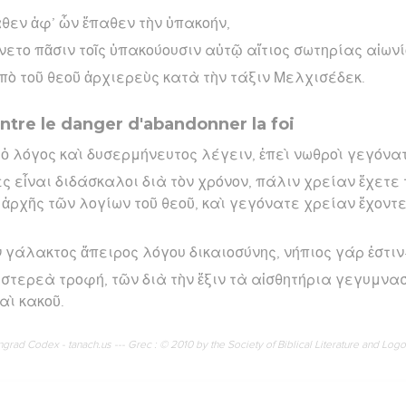
αθεν ἀφ’ ὧν ἔπαθεν τὴν ὑπακοήν,
νετο πᾶσιν τοῖς ὑπακούουσιν αὐτῷ αἴτιος σωτηρίας αἰωνί
ὸ τοῦ θεοῦ ἀρχιερεὺς κατὰ τὴν τάξιν Μελχισέδεκ.
ntre le danger d'abandonner la foi
 ὁ λόγος καὶ δυσερμήνευτος λέγειν, ἐπεὶ νωθροὶ γεγόνατ
ς εἶναι διδάσκαλοι διὰ τὸν χρόνον, πάλιν χρείαν ἔχετε 
ς ἀρχῆς τῶν λογίων τοῦ θεοῦ, καὶ γεγόνατε χρείαν ἔχοντ
 γάλακτος ἄπειρος λόγου δικαιοσύνης, νήπιος γάρ ἐστιν
ἡ στερεὰ τροφή, τῶν διὰ τὴν ἕξιν τὰ αἰσθητήρια γεγυμν
αὶ κακοῦ.
rad Codex - tanach.us --- Grec : © 2010 by the Society of Biblical Literature and Log