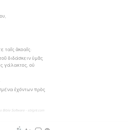
ου,
ε ταῖς ἀκοαῖς·
τοῦ διδάσκειν ὑμᾶς
ες γάλακτος, οὐ
·
ασμένα ἐχόντων πρὸς
os Bible Software - sblgnt.com