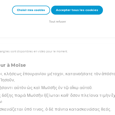
 αὐτὸς πειρασθείς, δύναται τοῖς πειραζομένοις βοηθῆσα
Accepter tous les cookies
Choisir mes cookies
rad Codex - tanach.us --- Grec : © 2010 by the Society of Biblical Literature and Log
Tout refuser
vangiles sont disponibles en vidéo pour le moment.
eur à Moïse
ι, κλήσεως ἐπουρανίου μέτοχοι, κατανοήσατε τὸν ἀπόστ
Ἰησοῦν,
ήσαντι αὐτὸν ὡς καὶ Μωϋσῆς ἐν τῷ οἴκῳ αὐτοῦ.
 δόξης παρὰ Μωϋσῆν ἠξίωται καθ’ ὅσον πλείονα τιμὴν ἔχε
ν·
σκευάζεται ὑπό τινος, ὁ δὲ πάντα κατασκευάσας θεός.