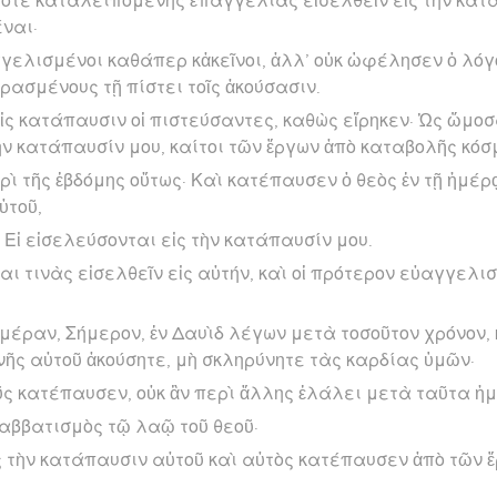
οτε καταλειπομένης ἐπαγγελίας εἰσελθεῖν εἰς τὴν κατ
έναι·
γελισμένοι καθάπερ κἀκεῖνοι, ἀλλ’ οὐκ ὠφέλησεν ὁ λόγ
ερασμένους τῇ πίστει τοῖς ἀκούσασιν.
ς κατάπαυσιν οἱ πιστεύσαντες, καθὼς εἴρηκεν· Ὡς ὤμοσα 
ὴν κατάπαυσίν μου, καίτοι τῶν ἔργων ἀπὸ καταβολῆς κόσ
ρὶ τῆς ἑβδόμης οὕτως· Καὶ κατέπαυσεν ὁ θεὸς ἐν τῇ ἡμέρ
ὐτοῦ,
· Εἰ εἰσελεύσονται εἰς τὴν κατάπαυσίν μου.
αι τινὰς εἰσελθεῖν εἰς αὐτήν, καὶ οἱ πρότερον εὐαγγελι
ἡμέραν, Σήμερον, ἐν Δαυὶδ λέγων μετὰ τοσοῦτον χρόνον,
ῆς αὐτοῦ ἀκούσητε, μὴ σκληρύνητε τὰς καρδίας ὑμῶν·
ῦς κατέπαυσεν, οὐκ ἂν περὶ ἄλλης ἐλάλει μετὰ ταῦτα ἡ
αββατισμὸς τῷ λαῷ τοῦ θεοῦ·
ς τὴν κατάπαυσιν αὐτοῦ καὶ αὐτὸς κατέπαυσεν ἀπὸ τῶν
.