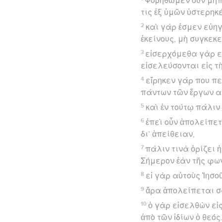
Φοβηθῶμεν οὖν μήπ
τις ἐξ ὑμῶν ὑστερηκ
2
καὶ γάρ ἐσμεν εὐηγ
ἐκείνους, μὴ συγκεκ
3
εἰσερχόμεθα γὰρ εἰ
εἰσελεύσονται εἰς τ
4
εἴρηκεν γάρ που πε
πάντων τῶν ἔργων α
5
καὶ ἐν τούτῳ πάλιν
6
ἐπεὶ οὖν ἀπολείπετ
δι’ ἀπείθειαν,
7
πάλιν τινὰ ὁρίζει 
Σήμερον ἐὰν τῆς φων
8
εἰ γὰρ αὐτοὺς Ἰησο
9
ἄρα ἀπολείπεται σ
10
ὁ γὰρ εἰσελθὼν εἰ
ἀπὸ τῶν ἰδίων ὁ θεός