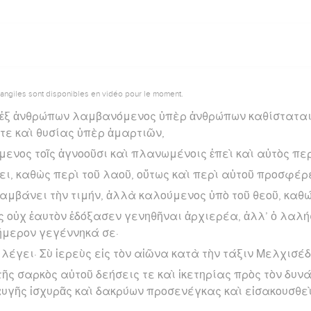
vangiles sont disponibles en vidéo pour le moment.
 ἐξ ἀνθρώπων λαμβανόμενος ὑπὲρ ἀνθρώπων καθίσταται 
τε καὶ θυσίας ὑπὲρ ἁμαρτιῶν,
ενος τοῖς ἀγνοοῦσι καὶ πλανωμένοις ἐπεὶ καὶ αὐτὸς περ
λει, καθὼς περὶ τοῦ λαοῦ, οὕτως καὶ περὶ αὑτοῦ προσφέρ
λαμβάνει τὴν τιμήν, ἀλλὰ καλούμενος ὑπὸ τοῦ θεοῦ, καθ
ς οὐχ ἑαυτὸν ἐδόξασεν γενηθῆναι ἀρχιερέα, ἀλλ’ ὁ λαλ
σήμερον γεγέννηκά σε·
 λέγει· Σὺ ἱερεὺς εἰς τὸν αἰῶνα κατὰ τὴν τάξιν Μελχισέδ
 τῆς σαρκὸς αὐτοῦ δεήσεις τε καὶ ἱκετηρίας πρὸς τὸν δυ
υγῆς ἰσχυρᾶς καὶ δακρύων προσενέγκας καὶ εἰσακουσθεὶ