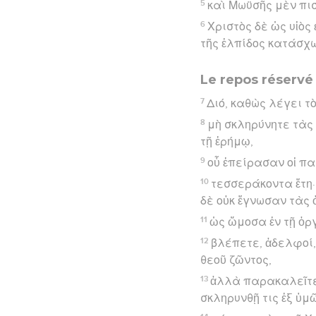
5
καὶ Μωϋσῆς μὲν πι
6
Χριστὸς δὲ ὡς υἱὸς 
τῆς ἐλπίδος κατάσχ
Le repos réservé
7
Διό, καθὼς λέγει τ
8
μὴ σκληρύνητε τὰς
τῇ ἐρήμῳ,
9
οὗ ἐπείρασαν οἱ πα
10
τεσσεράκοντα ἔτη·
δὲ οὐκ ἔγνωσαν τὰς 
11
ὡς ὤμοσα ἐν τῇ ὀργ
12
βλέπετε, ἀδελφοί,
θεοῦ ζῶντος,
13
ἀλλὰ παρακαλεῖτε 
σκληρυνθῇ τις ἐξ ὑμ