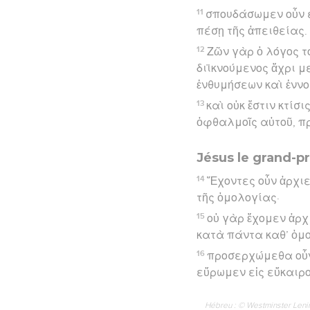
11
σπουδάσωμεν οὖν εἰ
πέσῃ τῆς ἀπειθείας.
12
Ζῶν γὰρ ὁ λόγος τ
διϊκνούμενος ἄχρι μ
ἐνθυμήσεων καὶ ἐννο
13
καὶ οὐκ ἔστιν κτί
ὀφθαλμοῖς αὐτοῦ, πρ
Jésus le grand-p
14
Ἔχοντες οὖν ἀρχιε
τῆς ὁμολογίας·
15
οὐ γὰρ ἔχομεν ἀρ
κατὰ πάντα καθ’ ὁμ
16
προσερχώμεθα οὖν
εὕρωμεν εἰς εὔκαιρο
Hébreu : © Westminster Lening