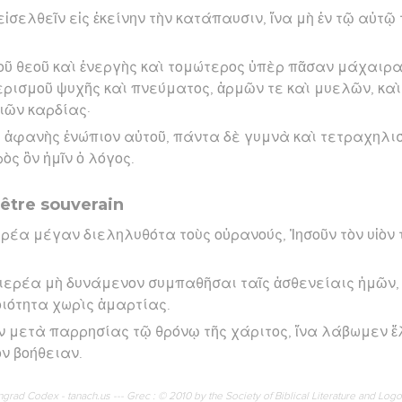
σελθεῖν εἰς ἐκείνην τὴν κατάπαυσιν, ἵνα μὴ ἐν τῷ αὐτῷ
οῦ θεοῦ καὶ ἐνεργὴς καὶ τομώτερος ὑπὲρ πᾶσαν μάχαιρα
ερισμοῦ ψυχῆς καὶ πνεύματος, ἁρμῶν τε καὶ μυελῶν, καὶ 
ιῶν καρδίας·
σις ἀφανὴς ἐνώπιον αὐτοῦ, πάντα δὲ γυμνὰ καὶ τετραχηλι
ὸς ὃν ἡμῖν ὁ λόγος.
rêtre souverain
ρέα μέγαν διεληλυθότα τοὺς οὐρανούς, Ἰησοῦν τὸν υἱὸν 
χιερέα μὴ δυνάμενον συμπαθῆσαι ταῖς ἀσθενείαις ἡμῶν
οιότητα χωρὶς ἁμαρτίας.
 μετὰ παρρησίας τῷ θρόνῳ τῆς χάριτος, ἵνα λάβωμεν ἔ
ν βοήθειαν.
rad Codex - tanach.us --- Grec : © 2010 by the Society of Biblical Literature and Log