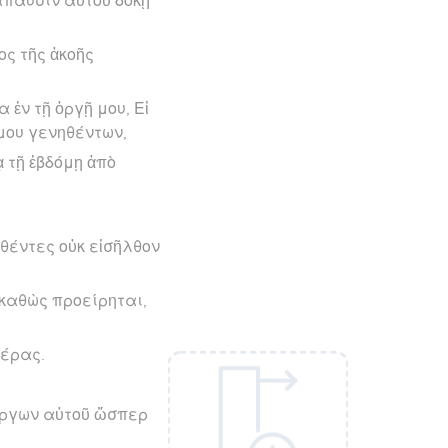
άπαυσιν αὐτοῦ δοκῇ
ος τῆς ἀκοῆς
ἐν τῇ ὀργῇ μου, Εἰ
μου γενηθέντων,
ᾳ τῇ ἑβδόμῃ ἀπὸ
σθέντες οὐκ εἰσῆλθον
 καθὼς προείρηται,
μέρας.
 ἔργων αὐτοῦ ὥσπερ