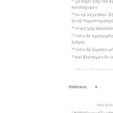
14
μέτοχοι γὰρ τοῦ Χ
κατάσχωμεν.
15
ἐν τῷ λέγεσθαι· Σ
ἐν τῷ παραπικρασμ
16
τίνες γὰρ ἀκούσαν
17
τίσιν δὲ προσώχθι
ἐρήμῳ;
18
τίσιν δὲ ὤμοσεν μ
19
καὶ βλέπομεν ὅτι ο
Hébreu : © Westminster Lening
Hébreux
4
Seuls les É
1