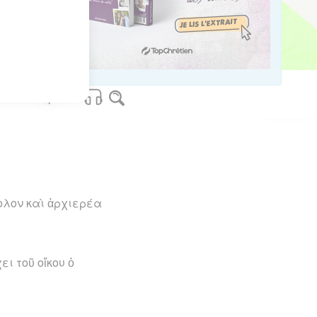
ι.
os Bible Software - sblgnt.com
ολον καὶ ἀρχιερέα
ι τοῦ οἴκου ὁ