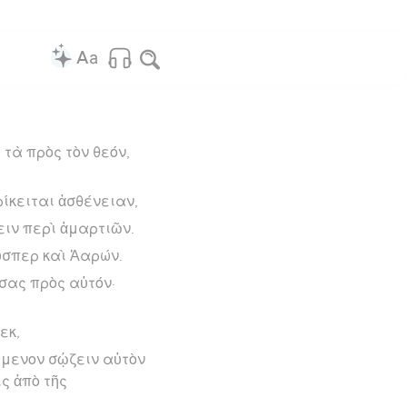
τὰ πρὸς τὸν θεόν,
ίκειται ἀσθένειαν,
ειν περὶ ἁμαρτιῶν.
ώσπερ καὶ Ἀαρών.
ήσας πρὸς αὐτόν·
εκ,
νάμενον σῴζειν αὐτὸν
ς ἀπὸ τῆς