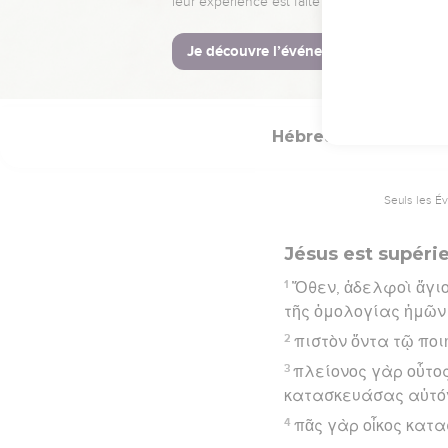
18
ἐν ᾧ γὰρ πέπονθεν
Hébreu : © Westminster Lening
Hébreux
3
Seuls les É
Jésus est supéri
1
Ὅθεν, ἀδελφοὶ ἅγιο
τῆς ὁμολογίας ἡμῶν 
2
πιστὸν ὄντα τῷ ποι
3
πλείονος γὰρ οὗτος
κατασκευάσας αὐτό
4
πᾶς γὰρ οἶκος κατα