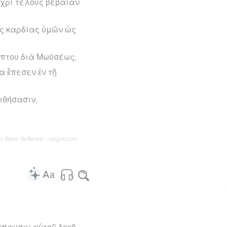
έχρι τέλους βεβαίαν
ὰς καρδίας ὑμῶν ὡς
ύπτου διὰ Μωϋσέως;
α ἔπεσεν ἐν τῇ
ιθήσασιν;
os Bible Software - sblgnt.com