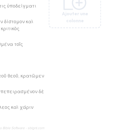
 τις ὑποδείγματι
Ajouter une
Ajouter une
Ajouter une
Ajouter une
Ajouter une
Ajouter une
Ajouter une
colonne
colonne
colonne
colonne
colonne
colonne
colonne
ν δίστομον καὶ
κριτικὸς
σμένα τοῖς
τοῦ θεοῦ, κρατῶμεν
, πεπειρασμένον δὲ
λεος καὶ χάριν
os Bible Software - sblgnt.com