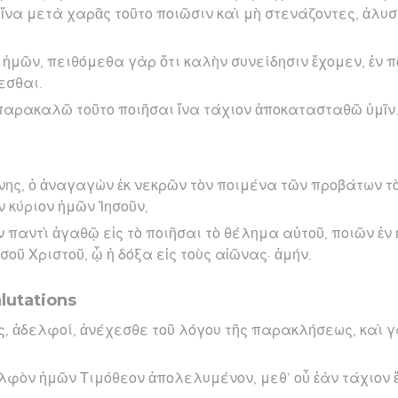
ἵνα μετὰ χαρᾶς τοῦτο ποιῶσιν καὶ μὴ στενάζοντες, ἀλυσ
ἡμῶν, πειθόμεθα γὰρ ὅτι καλὴν συνείδησιν ἔχομεν, ἐν 
εσθαι.
παρακαλῶ τοῦτο ποιῆσαι ἵνα τάχιον ἀποκατασταθῶ ὑμῖν
ήνης, ὁ ἀναγαγὼν ἐκ νεκρῶν τὸν ποιμένα τῶν προβάτων τ
ν κύριον ἡμῶν Ἰησοῦν,
ν παντὶ ἀγαθῷ εἰς τὸ ποιῆσαι τὸ θέλημα αὐτοῦ, ποιῶν ἐν
σοῦ Χριστοῦ, ᾧ ἡ δόξα εἰς τοὺς αἰῶνας· ἀμήν.
lutations
, ἀδελφοί, ἀνέχεσθε τοῦ λόγου τῆς παρακλήσεως, καὶ 
λφὸν ἡμῶν Τιμόθεον ἀπολελυμένον, μεθ’ οὗ ἐὰν τάχιον 