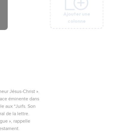
Ajouter une
Ajouter une
Ajouter une
Ajouter une
Ajouter une
colonne
colonne
colonne
colonne
colonne
eur Jésus-Christ ».
place éminente dans
le aux *Juifs. Son
l de la lettre.
ogue », rappelle
Testament.