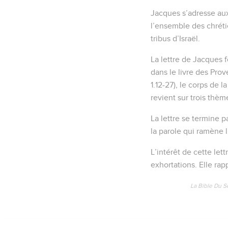
Jacques s’adresse aux
l’ensemble des chréti
tribus d’Israël.
La lettre de Jacques f
dans le livre des Prov
1.12-27), le corps de 
revient sur trois thèm
La lettre se termine p
la parole qui ramène l
L’intérêt de cette lett
exhortations. Elle rap
La Bible Du S