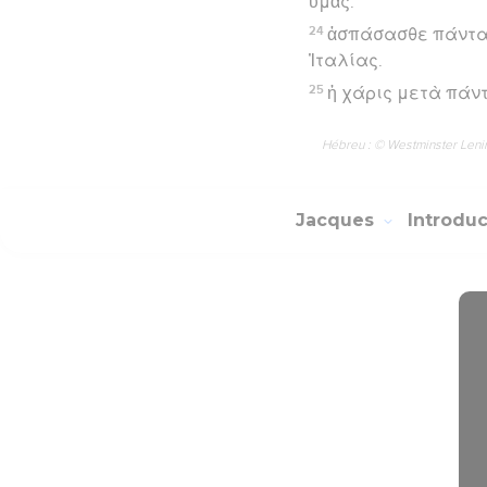
ὑμᾶς.
24
ἀσπάσασθε πάντας 
Ἰταλίας.
25
ἡ χάρις μετὰ πάν
Hébreu : © Westminster Lening
Jacques
Introdu