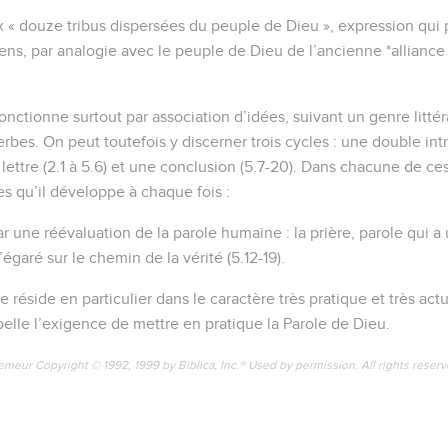
 « douze tribus dispersées du peuple de Dieu », expression qui
ens, par analogie avec le peuple de Dieu de l’ancienne *allian
onctionne surtout par association d’idées, suivant un genre litté
erbes. On peut toutefois y discerner trois cycles : une double intr
la lettre (2.1 à 5.6) et une conclusion (5.7-20). Dans chacune de c
es qu’il développe à chaque fois :
ar une réévaluation de la parole humaine : la prière, parole qui a
’égaré sur le chemin de la vérité (5.12-19).
re réside en particulier dans le caractère très pratique et très act
pelle l’exigence de mettre en pratique la Parole de Dieu.
emeur Copyright © 1992, 1999 by Biblica, Inc.® Used by permission. All rights reser