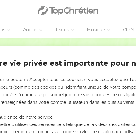
 διαστελλόμενον· Κἂν θηρίον θίγῃ τοῦ ὄρους, λιθοβοληθή
 ἦν τὸ φανταζόμενον, Μωϋσῆς εἶπεν· Ἔκφοβός εἰμι καὶ ἔ
éos
Audios
Textes
Musique
Chrét
τε Σιὼν ὄρει καὶ πόλει θεοῦ ζῶντος, Ἰερουσαλὴμ ἐπουρ
ι
Hébreu / Grec - Texte original
οτόκων ἀπογεγραμμένων ἐν οὐρανοῖς, καὶ κριτῇ θεῷ πάν
νων,
re vie privée est importante pour 
 μεσίτῃ Ἰησοῦ, καὶ αἵματι ῥαντισμοῦ κρεῖττον λαλοῦντι 
ήσησθε τὸν λαλοῦντα· εἰ γὰρ ἐκεῖνοι οὐκ ἐξέφυγον ἐπὶ
sur le bouton « Accepter tous les cookies », vous acceptez que T
ολὺ μᾶλλον ἡμεῖς οἱ τὸν ἀπ’ οὐρανῶν ἀποστρεφόμενοι·
traceurs (comme des cookies ou l'identifiant unique de votre compte 
 ἐσάλευσεν τότε, νῦν δὲ ἐπήγγελται λέγων· Ἔτι ἅπαξ ἐγ
s données à caractère personnel (comme vos données de navigatio
ρανόν.
 renseignées dans votre compte utilisateur) dans les buts suivants 
λοῖ τῶν σαλευομένων μετάθεσιν ὡς πεποιημένων, ἵνα με
audience de notre service
άλευτον παραλαμβάνοντες ἔχωμεν χάριν, δι’ ἧς λατρε
ttre d'utiliser des services tiers tels que de la vidéo, des cartes
 καὶ δέους,
ttre d'entrer en contact avec notre service de relation aux utilisat