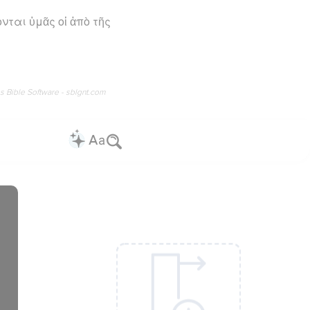
ται ὑμᾶς οἱ ἀπὸ τῆς
os Bible Software - sblgnt.com