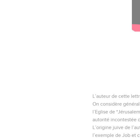
L’auteur de cette let
On considère générale
l’Eglise de *Jérusalem
autorité incontestée 
L’origine juive de l’a
l’exemple de Job et c