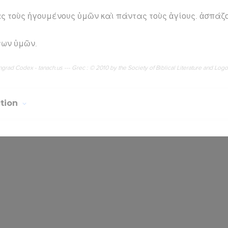
τοὺς ἡγουμένους ὑμῶν καὶ πάντας τοὺς ἁγίους. ἀσπάζον
των ὑμῶν.
rad Codex - tanach.us --- Grec : © 2010 by the Society of Biblical Literature and Log
ction