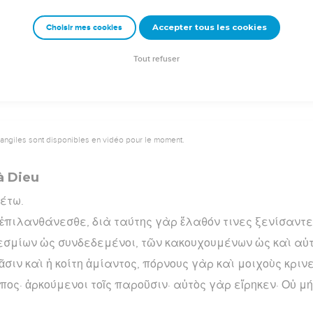
ῶν πῦρ καταναλίσκον.
Accepter tous les cookies
Choisir mes cookies
rad Codex - tanach.us --- Grec : © 2010 by the Society of Biblical Literature and Log
Tout refuser
vangiles sont disponibles en vidéo pour le moment.
à Dieu
έτω.
 ἐπιλανθάνεσθε, διὰ ταύτης γὰρ ἔλαθόν τινες ξενίσαντε
σμίων ὡς συνδεδεμένοι, τῶν κακουχουμένων ὡς καὶ αὐτο
ᾶσιν καὶ ἡ κοίτη ἀμίαντος, πόρνους γὰρ καὶ μοιχοὺς κρινε
ος· ἀρκούμενοι τοῖς παροῦσιν· αὐτὸς γὰρ εἴρηκεν· Οὐ μή