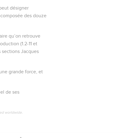
 peut désigner
ce composée des douze
raire qu’on retrouve
oduction (1.2-11 et
es sections Jacques
 une grande force, et
uel de ses
ved worldwide.