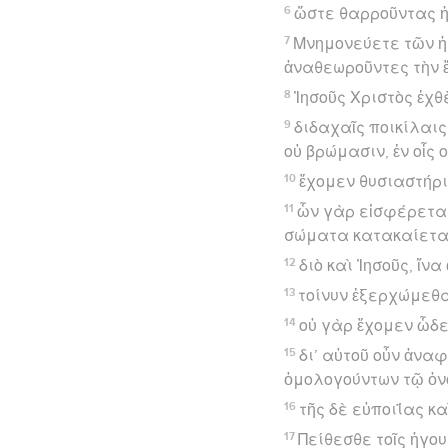
6
ὥστε θαρροῦντας ἡμ
7
Μνημονεύετε τῶν ἡγ
ἀναθεωροῦντες τὴν ἔ
8
Ἰησοῦς Χριστὸς ἐχθὲ
9
διδαχαῖς ποικίλαι
οὐ βρώμασιν, ἐν οἷς
10
ἔχομεν θυσιαστήριο
11
ὧν γὰρ εἰσφέρεται
σώματα κατακαίεται
12
διὸ καὶ Ἰησοῦς, ἵν
13
τοίνυν ἐξερχώμεθα
14
οὐ γὰρ ἔχομεν ὧδε
15
δι’ αὐτοῦ οὖν ἀνα
ὁμολογούντων τῷ ὀν
16
τῆς δὲ εὐποιΐας κ
17
Πείθεσθε τοῖς ἡγο