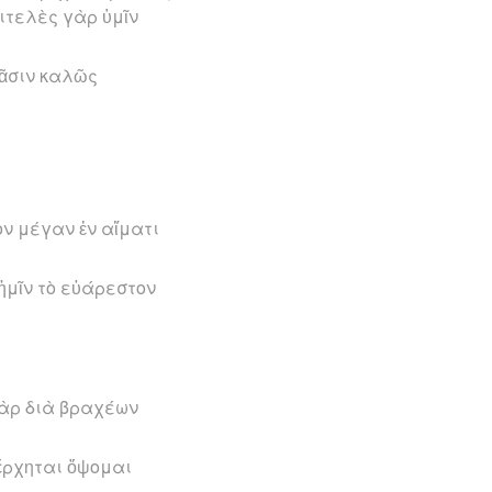
ιτελὲς γὰρ ὑμῖν
πᾶσιν καλῶς
.
ὸν μέγαν ἐν αἵματι
 ἡμῖν τὸ εὐάρεστον
γὰρ διὰ βραχέων
ἔρχηται ὄψομαι