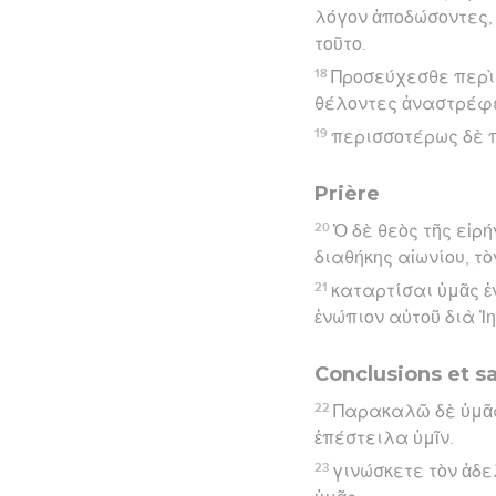
λόγον ἀποδώσοντες, 
τοῦτο.
18
Προσεύχεσθε περὶ 
θέλοντες ἀναστρέφ
19
περισσοτέρως δὲ 
Prière
20
Ὁ δὲ θεὸς τῆς εἰρ
διαθήκης αἰωνίου, τὸ
21
καταρτίσαι ὑμᾶς ἐ
ἐνώπιον αὐτοῦ διὰ Ἰη
Conclusions et sa
22
Παρακαλῶ δὲ ὑμᾶς
ἐπέστειλα ὑμῖν.
23
γινώσκετε τὸν ἀδε