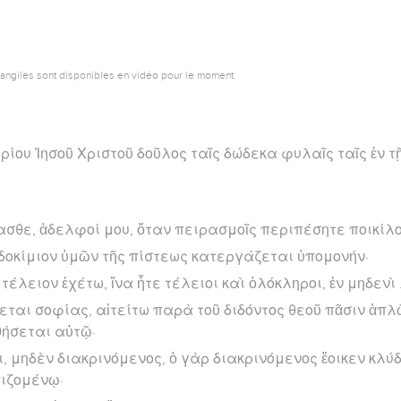
vangiles sont disponibles en vidéo pour le moment.
υρίου Ἰησοῦ Χριστοῦ δοῦλος ταῖς δώδεκα φυλαῖς ταῖς ἐν τ
σθε, ἀδελφοί μου, ὅταν πειρασμοῖς περιπέσητε ποικίλο
 δοκίμιον ὑμῶν τῆς πίστεως κατεργάζεται ὑπομονήν·
 τέλειον ἐχέτω, ἵνα ἦτε τέλειοι καὶ ὁλόκληροι, ἐν μηδενὶ
πεται σοφίας, αἰτείτω παρὰ τοῦ διδόντος θεοῦ πᾶσιν ἁπλ
οθήσεται αὐτῷ·
ει, μηδὲν διακρινόμενος, ὁ γὰρ διακρινόμενος ἔοικεν κλ
πιζομένῳ·