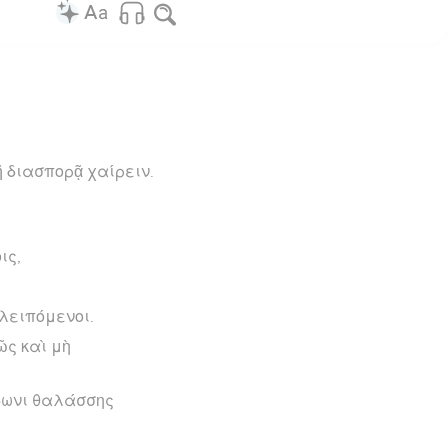
ῇ διασπορᾷ χαίρειν.
ις,
 λειπόμενοι.
ῶς καὶ μὴ
ύδωνι θαλάσσης