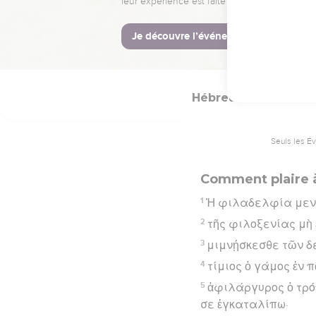
29
καὶ γὰρ ὁ θεὸς ἡμ
Hébreu : © Westminster Lening
Hébreux
13
Seuls les É
Comment plaire 
1
Ἡ φιλαδελφία μεν
2
τῆς φιλοξενίας μὴ
3
μιμνῄσκεσθε τῶν δε
4
τίμιος ὁ γάμος ἐν π
5
ἀφιλάργυρος ὁ τρόπ
σε ἐγκαταλίπω·