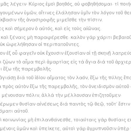
ᾶς λέγειν· Κύριος ἐμοὶ βοηθός, οὐ φοβηθήσομαι· τί ποιή
ουμένων ὑμῶν, οἵτινες ἐλάλησαν ὑμῖν τὸν λόγον τοῦ θε
κβασιν τῆς ἀναστροφῆς μιμεῖσθε τὴν πίστιν.
ς καὶ σήμερον ὁ αὐτός, καὶ εἰς τοὺς αἰῶνας.
ς καὶ ξέναις μὴ παραφέρεσθε· καλὸν γὰρ χάριτι βεβαιοῦ
 οὐκ ὠφελήθησαν οἱ περιπατοῦντες.
ν ἐξ οὗ φαγεῖν οὐκ ἔχουσιν ἐξουσίαν οἱ τῇ σκηνῇ λατρεύ
 ζῴων τὸ αἷμα περὶ ἁμαρτίας εἰς τὰ ἅγια διὰ τοῦ ἀρχιε
 ἔξω τῆς παρεμβολῆς·
α ἁγιάσῃ διὰ τοῦ ἰδίου αἵματος τὸν λαόν, ἔξω τῆς πύλης ἔπ
 πρὸς αὐτὸν ἔξω τῆς παρεμβολῆς, τὸν ὀνειδισμὸν αὐτοῦ
 μένουσαν πόλιν, ἀλλὰ τὴν μέλλουσαν ἐπιζητοῦμεν·
φέρωμεν θυσίαν αἰνέσεως διὰ παντὸς τῷ θεῷ, τοῦτ’ ἔστι
όματι αὐτοῦ.
αὶ κοινωνίας μὴ ἐπιλανθάνεσθε, τοιαύταις γὰρ θυσίαις ε
υμένοις ὑμῶν καὶ ὑπείκετε, αὐτοὶ γὰρ ἀγρυπνοῦσιν ὑπὲ