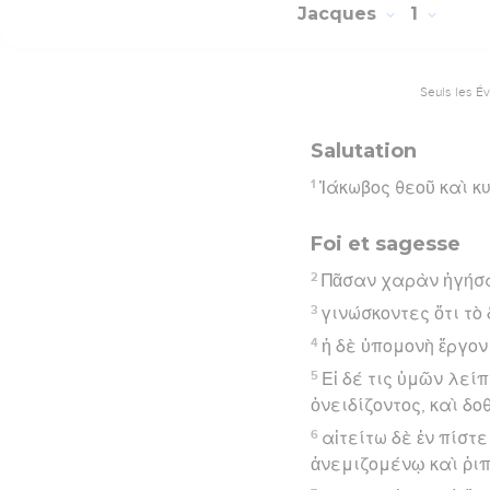
Jacques
1
Seuls les É
Salutation
1
Ἰάκωβος θεοῦ καὶ κ
Foi et sagesse
2
Πᾶσαν χαρὰν ἡγήσα
3
γινώσκοντες ὅτι τὸ
4
ἡ δὲ ὑπομονὴ ἔργον
5
Εἰ δέ τις ὑμῶν λεί
ὀνειδίζοντος, καὶ δ
6
αἰτείτω δὲ ἐν πίστ
ἀνεμιζομένῳ καὶ ῥι