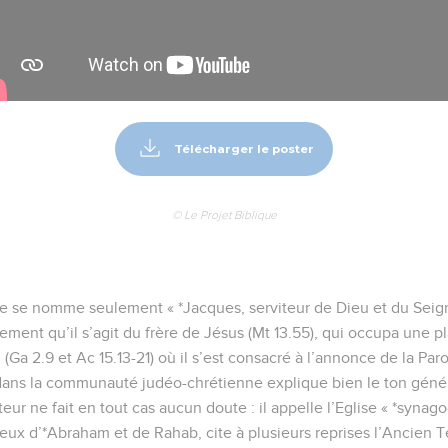
Télécharger le poster
© Le Projet Biblique
tre se nomme seulement « *Jacques, serviteur de Dieu et du Seign
ment qu’il s’agit du frère de Jésus (Mt 13.55), qui occupa une 
 (Ga 2.9 et Ac 15.13-21) où il s’est consacré à l’annonce de la Paro
dans la communauté judéo-chrétienne explique bien le ton généra
uteur ne fait en tout cas aucun doute : il appelle l’Eglise « *synag
eux d’*Abraham et de Rahab, cite à plusieurs reprises l’Ancien 