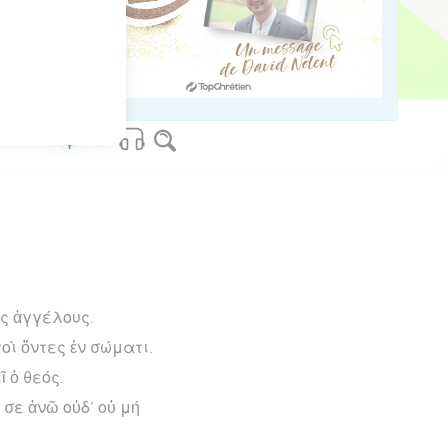
os Bible Software - sblgnt.com
ς ἀγγέλους.
ὶ ὄντες ἐν σώματι.
ῖ ὁ θεός.
 σε ἀνῶ οὐδ’ οὐ μή