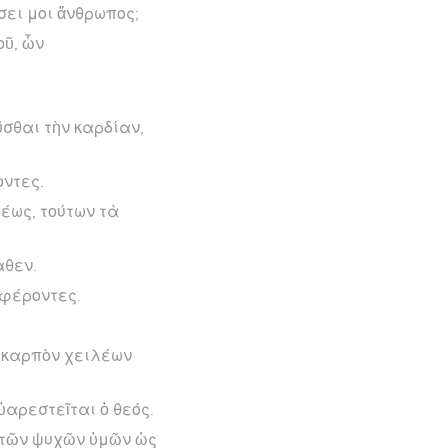
σει μοι ἄνθρωπος;
οῦ, ὧν
σθαι τὴν καρδίαν,
οντες.
ρέως, τούτων τὰ
αθεν.
 φέροντες.
ν καρπὸν χειλέων
ὐαρεστεῖται ὁ θεός.
ρ τῶν ψυχῶν ὑμῶν ὡς