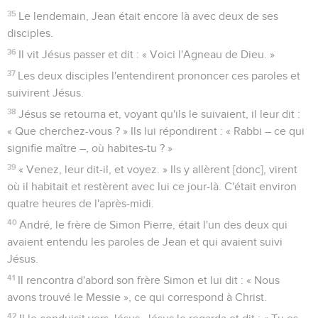
35
Le lendemain, Jean était encore là avec deux de ses
disciples.
36
Il vit Jésus passer et dit : « Voici l'Agneau de Dieu. »
37
Les deux disciples l'entendirent prononcer ces paroles et
suivirent Jésus.
38
Jésus se retourna et, voyant qu'ils le suivaient, il leur dit :
« Que cherchez-vous ? » Ils lui répondirent : « Rabbi – ce qui
signifie maître –, où habites-tu ? »
39
« Venez, leur dit-il, et voyez. » Ils y allèrent [donc], virent
où il habitait et restèrent avec lui ce jour-là. C'était environ
quatre heures de l'après-midi.
40
André, le frère de Simon Pierre, était l'un des deux qui
avaient entendu les paroles de Jean et qui avaient suivi
Jésus.
41
Il rencontra d'abord son frère Simon et lui dit : « Nous
avons trouvé le Messie », ce qui correspond à Christ.
42