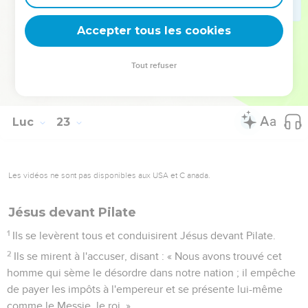
tout-puissant. »
70
Tous dirent : « Tu es donc le Fils de Dieu ? » Il leur
Accepter tous les cookies
répondit : « Vous le dites, je le suis. »
71
Alors ils dirent : « Qu'avons-nous encore besoin de
Tout refuser
témoignages ? Nous l'avons entendu nous-mêmes de sa
bouche. »
Luc
23
Les vidéos ne sont pas disponibles aux USA et C anada.
Jésus devant Pilate
1
Ils se levèrent tous et conduisirent Jésus devant Pilate.
2
Ils se mirent à l'accuser, disant : « Nous avons trouvé cet
homme qui sème le désordre dans notre nation ; il empêche
de payer les impôts à l'empereur et se présente lui-même
comme le Messie, le roi. »