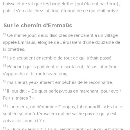
baissa et ne vit que les bandelettes [qui étaient par terre] ;
puis il s'en alla chez lui, tout étonné de ce qui était arrivé.
Sur le chemin d'Emmaüs
13
Ce même jour, deux disciples se rendaient à un village
appelé Emmaüs, éloigné de Jérusalem d’une douzaine de
kilomètres.
14
Ils discutaient ensemble de tout ce qui s'était passé.
15
Pendant qu'ils parlaient et discutaient, Jésus lui-même
s'approcha et fit route avec eux,
16
mais leurs yeux étaient empêchés de le reconnaître.
17
Il leur dit : « De quoi parlez-vous en marchant, pour avoir
l’air si tristes ? »
18
L'un d'eux, un dénommé Cléopas, lui répondit : « Es-tu le
seul en séjour à Jérusalem qui ne sache pas ce qui y est
arrivé ces jours-ci ? »
19
« Quoi ? » leur dit-il. Ils lui répondirent : « Ce qui est arrivé