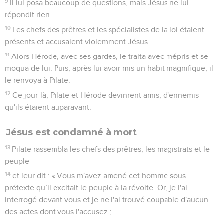
9
Il lui posa beaucoup de questions, mais Jésus ne lui
répondit rien.
10
Les chefs des prêtres et les spécialistes de la loi étaient
présents et accusaient violemment Jésus.
11
Alors Hérode, avec ses gardes, le traita avec mépris et se
moqua de lui. Puis, après lui avoir mis un habit magnifique, il
le renvoya à Pilate.
12
Ce jour-là, Pilate et Hérode devinrent amis, d'ennemis
qu'ils étaient auparavant.
Jésus est condamné à mort
13
Pilate rassembla les chefs des prêtres, les magistrats et le
peuple
14
et leur dit : « Vous m'avez amené cet homme sous
prétexte qu’il excitait le peuple à la révolte. Or, je l'ai
interrogé devant vous et je ne l'ai trouvé coupable d'aucun
des actes dont vous l'accusez ;