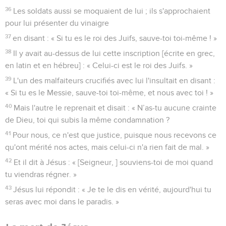
36
Les soldats aussi se moquaient de lui ; ils s'approchaient
pour lui présenter du vinaigre
37
en disant : « Si tu es le roi des Juifs, sauve-toi toi-même ! »
38
Il y avait au-dessus de lui cette inscription [écrite en grec,
en latin et en hébreu] : « Celui-ci est le roi des Juifs. »
39
L'un des malfaiteurs crucifiés avec lui l'insultait en disant :
« Si tu es le Messie, sauve-toi toi-même, et nous avec toi ! »
40
Mais l'autre le reprenait et disait : « N’as-tu aucune crainte
de Dieu, toi qui subis la même condamnation ?
41
Pour nous, ce n'est que justice, puisque nous recevons ce
qu'ont mérité nos actes, mais celui-ci n'a rien fait de mal. »
42
Et il dit à Jésus : « [Seigneur, ] souviens-toi de moi quand
tu viendras régner. »
43
Jésus lui répondit : « Je te le dis en vérité, aujourd'hui tu
seras avec moi dans le paradis. »