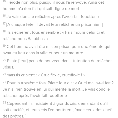
15
Hérode non plus, puisqu’il nous l'a renvoyé. Ainsi cet
homme n'a rien fait qui soit digne de mort.
16
Je vais donc le relâcher après l'avoir fait fouetter. »
17
[A chaque fête, il devait leur relâcher un prisonnier. ]
18
Ils s'écrièrent tous ensemble : « Fais mourir celui-ci et
relâche-nous Barabbas. »
19
Cet homme avait été mis en prison pour une émeute qui
avait eu lieu dans la ville et pour un meurtre.
20
Pilate [leur] parla de nouveau dans l'intention de relâcher
Jésus,
21
mais ils criaient : « Crucifie-le, crucifie-le ! »
22
Pour la troisième fois, Pilate leur dit : « Quel mal a-t-il fait ?
Je n'ai rien trouvé en lui qui mérite la mort. Je vais donc le
relâcher après l'avoir fait fouetter. »
23
Cependant ils insistaient à grands cris, demandant qu'il
soit crucifié, et leurs cris l'emportèrent, [avec ceux des chefs
des prêtres. ]