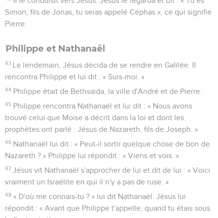
Il le conduisit vers Jésus. Jésus le regarda et dit : « Tu es
Simon, fils de Jonas, tu seras appelé Céphas », ce qui signifie
Pierre.
Philippe et Nathanaël
43
Le lendemain, Jésus décida de se rendre en Galilée. Il
rencontra Philippe et lui dit : « Suis-moi. »
44
Philippe était de Bethsaïda, la ville d'André et de Pierre.
45
Philippe rencontra Nathanaël et lui dit : « Nous avons
trouvé celui que Moïse a décrit dans la loi et dont les
prophètes ont parlé : Jésus de Nazareth, fils de Joseph. »
46
Nathanaël lui dit : « Peut-il sortir quelque chose de bon de
Nazareth ? » Philippe lui répondit : « Viens et vois. »
47
Jésus vit Nathanaël s'approcher de lui et dit de lui : « Voici
vraiment un Israélite en qui il n'y a pas de ruse. »
48
« D'où me connais-tu ? » lui dit Nathanaël. Jésus lui
répondit : « Avant que Philippe t'appelle, quand tu étais sous