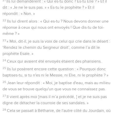
21
Ils lui demandèrent : « Qui es-tu donc ? Es-tu Elie ? » Et il
dit : « Je ne le suis pas. » « Es-tu le prophète ? » Et il
répondit : « Non. »
22
Ils lui dirent alors : « Qui es-tu ? Nous devons donner une
réponse à ceux qui nous ont envoyés ! Que dis-tu de toi-
même ? »
23
« Moi, dit-il, je suis la voix de celui qui crie dans le désert :
‘Rendez le chemin du Seigneur droit’, comme l’a dit le
prophète Esaïe. »
24
Ceux qui avaient été envoyés étaient des pharisiens.
25
Ils lui posèrent encore cette question : « Pourquoi donc
baptises-tu, si tu n'es ni le Messie, ni Elie, ni le prophète ? »
26
Jean leur répondit : « Moi, je baptise d'eau, mais au milieu
de vous se trouve quelqu'un que vous ne connaissez pas.
27
Il vient après moi [mais il m’a précédé, ] et je ne suis pas
digne de détacher la courroie de ses sandales. »
28
Cela se passait à Béthanie, de l'autre côté du Jourdain, où