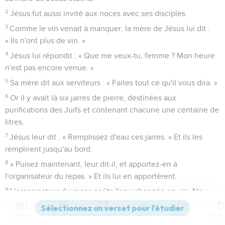
2
Jésus fut aussi invité aux noces avec ses disciples.
3
Comme le vin venait à manquer, la mère de Jésus lui dit :
« Ils n'ont plus de vin. »
4
Jésus lui répondit : « Que me veux-tu, femme ? Mon heure
n'est pas encore venue. »
5
Sa mère dit aux serviteurs : « Faites tout ce qu'il vous dira. »
6
Or il y avait là six jarres de pierre, destinées aux
purifications des Juifs et contenant chacune une centaine de
litres.
7
Jésus leur dit : « Remplissez d'eau ces jarres. » Et ils les
remplirent jusqu'au bord.
8
« Puisez maintenant, leur dit-il, et apportez-en à
l'organisateur du repas. » Et ils lui en apportèrent.
9
L'organisateur du repas goûta l'eau changée en vin. Ne
sachant pas d'où venait ce vin, tandis que les serviteurs qui
avaient puisé l'eau le savaient bien, il appela le marié
Contenus
Versions
Commentaires
Strong
Dictionnaire