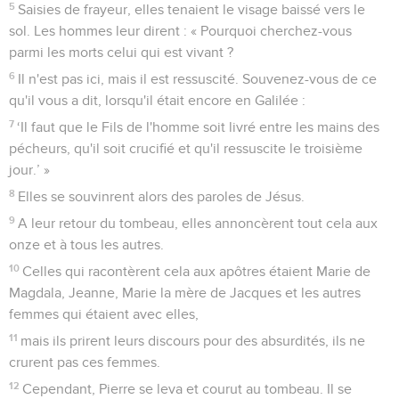
5
Saisies de frayeur, elles tenaient le visage baissé vers le
sol. Les hommes leur dirent : « Pourquoi cherchez-vous
parmi les morts celui qui est vivant ?
6
Il n'est pas ici, mais il est ressuscité. Souvenez-vous de ce
qu'il vous a dit, lorsqu'il était encore en Galilée :
7
‘Il faut que le Fils de l'homme soit livré entre les mains des
pécheurs, qu'il soit crucifié et qu'il ressuscite le troisième
jour.’ »
8
Elles se souvinrent alors des paroles de Jésus.
9
A leur retour du tombeau, elles annoncèrent tout cela aux
onze et à tous les autres.
10
Celles qui racontèrent cela aux apôtres étaient Marie de
Magdala, Jeanne, Marie la mère de Jacques et les autres
femmes qui étaient avec elles,
11
mais ils prirent leurs discours pour des absurdités, ils ne
crurent pas ces femmes.
12
Cependant, Pierre se leva et courut au tombeau. Il se