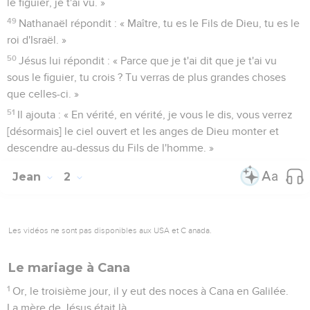
le figuier, je t'ai vu. »
49
Nathanaël répondit : « Maître, tu es le Fils de Dieu, tu es le
roi d'Israël. »
50
Jésus lui répondit : « Parce que je t'ai dit que je t'ai vu
sous le figuier, tu crois ? Tu verras de plus grandes choses
que celles-ci. »
51
Il ajouta : « En vérité, en vérité, je vous le dis, vous verrez
[désormais] le ciel ouvert et les anges de Dieu monter et
descendre au-dessus du Fils de l'homme. »
Jean
2
Les vidéos ne sont pas disponibles aux USA et C anada.
Le mariage à Cana
1
Or, le troisième jour, il y eut des noces à Cana en Galilée.
La mère de Jésus était là.