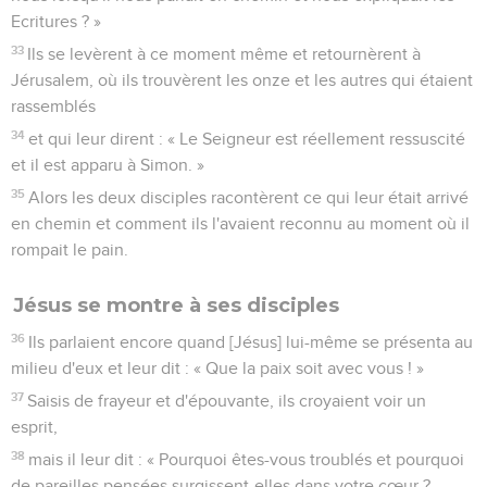
Ecritures ? »
33
Ils se levèrent à ce moment même et retournèrent à
Jérusalem, où ils trouvèrent les onze et les autres qui étaient
rassemblés
34
et qui leur dirent : « Le Seigneur est réellement ressuscité
et il est apparu à Simon. »
35
Alors les deux disciples racontèrent ce qui leur était arrivé
en chemin et comment ils l'avaient reconnu au moment où il
rompait le pain.
Jésus se montre à ses disciples
36
Ils parlaient encore quand [Jésus] lui-même se présenta au
milieu d'eux et leur dit : « Que la paix soit avec vous ! »
37
Saisis de frayeur et d'épouvante, ils croyaient voir un
esprit,
38
mais il leur dit : « Pourquoi êtes-vous troublés et pourquoi
de pareilles pensées surgissent-elles dans votre cœur ?