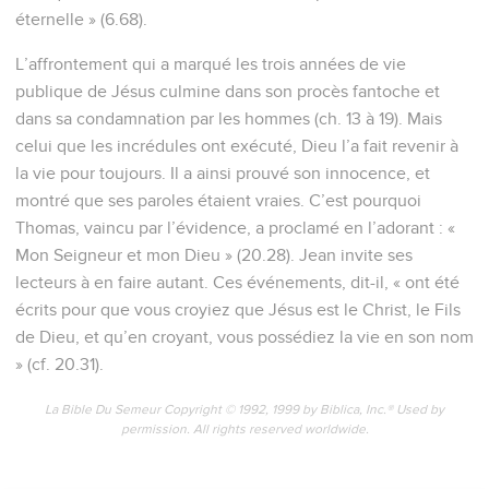
éternelle » (6.68).
L’affrontement qui a marqué les trois années de vie
publique de Jésus culmine dans son procès fantoche et
dans sa condamnation par les hommes (ch. 13 à 19). Mais
celui que les incrédules ont exécuté, Dieu l’a fait revenir à
la vie pour toujours. Il a ainsi prouvé son innocence, et
montré que ses paroles étaient vraies. C’est pourquoi
Thomas, vaincu par l’évidence, a proclamé en l’adorant : «
Mon Seigneur et mon Dieu » (20.28). Jean invite ses
lecteurs à en faire autant. Ces événements, dit-il, « ont été
écrits pour que vous croyiez que Jésus est le Christ, le Fils
de Dieu, et qu’en croyant, vous possédiez la vie en son nom
» (cf. 20.31).
La Bible Du Semeur Copyright © 1992, 1999 by Biblica, Inc.® Used by
permission. All rights reserved worldwide.