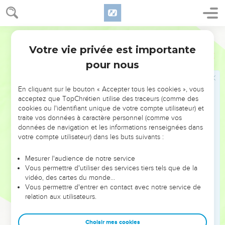
Jésus insulté et battu
63
Les hommes qui gardaient Jésus se moquaient de lui et le
Segond 21
frappaient.
Votre vie privée est importante
64
Luc
22
Ils lui mirent un voile sur le visage et ils l'interrogeaient en
pour nous
disant : « Devine qui t'a frappé ! »
65
Et ils proféraient contre lui beaucoup d'autres insultes.
En cliquant sur le bouton « Accepter tous les cookies », vous
acceptez que TopChrétien utilise des traceurs (comme des
Jésus devant le Conseil supérieur
cookies ou l'identifiant unique de votre compte utilisateur) et
traite vos données à caractère personnel (comme vos
66
Au lever du jour, le collège des anciens du peuple, les
données de navigation et les informations renseignées dans
chefs des prêtres et les spécialistes de la loi se
votre compte utilisateur) dans les buts suivants :
rassemblèrent et firent amener Jésus devant leur sanhédrin.
Mesurer l'audience de notre service
67
Ils dirent : « Si tu es le Messie, dis-le-nous. » Jésus leur
Vous permettre d'utiliser des services tiers tels que de la
répondit : « Si je vous le dis, vous ne le croirez pas,
vidéo, des cartes du monde…
68
Vous permettre d'entrer en contact avec notre service de
et si je vous interroge, vous ne [me] répondrez pas [et
relation aux utilisateurs.
vous ne me relâcherez pas non plus].
69
Désormais le Fils de l'homme sera assis à la droite du Dieu
Choisir mes cookies