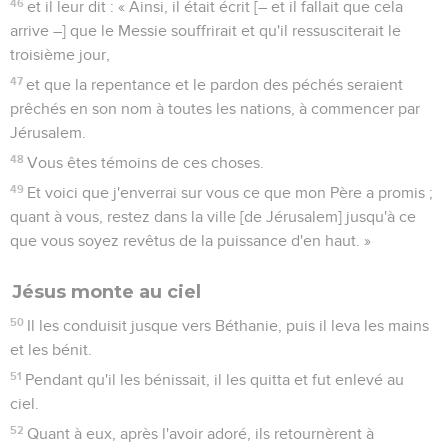
46
et il leur dit : « Ainsi, il était écrit [– et il fallait que cela
arrive –] que le Messie souffrirait et qu'il ressusciterait le
troisième jour,
47
et que la repentance et le pardon des péchés seraient
prêchés en son nom à toutes les nations, à commencer par
Jérusalem.
48
Vous êtes témoins de ces choses.
49
Et voici que j'enverrai sur vous ce que mon Père a promis ;
quant à vous, restez dans la ville [de Jérusalem] jusqu'à ce
que vous soyez revêtus de la puissance d'en haut. »
Jésus monte au ciel
50
Il les conduisit jusque vers Béthanie, puis il leva les mains
et les bénit.
51
Pendant qu'il les bénissait, il les quitta et fut enlevé au
ciel.
52
Quant à eux, après l'avoir adoré, ils retournèrent à