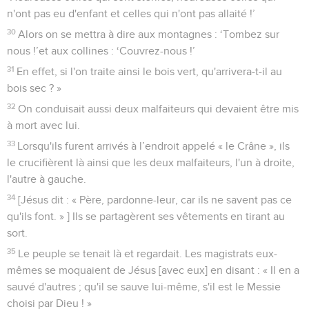
n'ont pas eu d'enfant et celles qui n'ont pas allaité !’
30
Alors on se mettra à dire aux montagnes : ‘Tombez sur
nous !’et aux collines : ‘Couvrez-nous !’
31
En effet, si l'on traite ainsi le bois vert, qu'arrivera-t-il au
bois sec ? »
32
On conduisait aussi deux malfaiteurs qui devaient être mis
à mort avec lui.
33
Lorsqu'ils furent arrivés à l’endroit appelé « le Crâne », ils
le crucifièrent là ainsi que les deux malfaiteurs, l'un à droite,
l'autre à gauche.
34
[Jésus dit : « Père, pardonne-leur, car ils ne savent pas ce
qu'ils font. » ] Ils se partagèrent ses vêtements en tirant au
sort.
35
Le peuple se tenait là et regardait. Les magistrats eux-
mêmes se moquaient de Jésus [avec eux] en disant : « Il en a
sauvé d'autres ; qu'il se sauve lui-même, s'il est le Messie
choisi par Dieu ! »