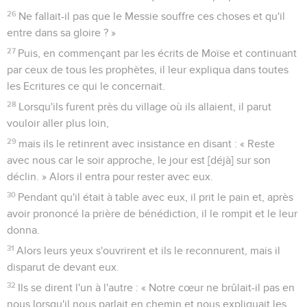
26
Ne fallait-il pas que le Messie souffre ces choses et qu'il
entre dans sa gloire ? »
27
Puis, en commençant par les écrits de Moïse et continuant
par ceux de tous les prophètes, il leur expliqua dans toutes
les Ecritures ce qui le concernait.
28
Lorsqu'ils furent près du village où ils allaient, il parut
vouloir aller plus loin,
29
mais ils le retinrent avec insistance en disant : « Reste
avec nous car le soir approche, le jour est [déjà] sur son
déclin. » Alors il entra pour rester avec eux.
30
Pendant qu'il était à table avec eux, il prit le pain et, après
avoir prononcé la prière de bénédiction, il le rompit et le leur
donna.
31
Alors leurs yeux s'ouvrirent et ils le reconnurent, mais il
disparut de devant eux.
32
Ils se dirent l'un à l'autre : « Notre cœur ne brûlait-il pas en
nous lorsqu'il nous parlait en chemin et nous expliquait les