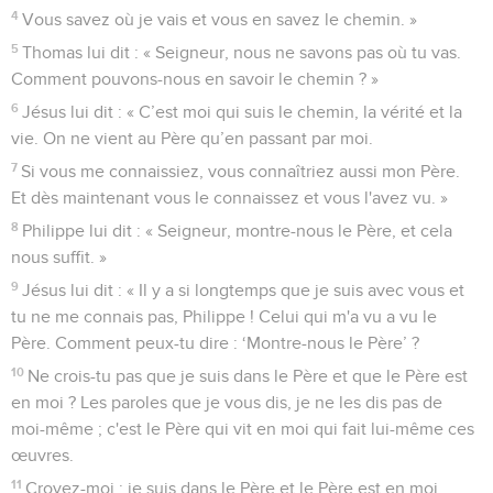
4
Vous savez où je vais et vous en savez le chemin. »
5
Thomas lui dit : « Seigneur, nous ne savons pas où tu vas.
Comment pouvons-nous en savoir le chemin ? »
6
Jésus lui dit : « C’est moi qui suis le chemin, la vérité et la
vie. On ne vient au Père qu’en passant par moi.
7
Si vous me connaissiez, vous connaîtriez aussi mon Père.
Et dès maintenant vous le connaissez et vous l'avez vu. »
8
Philippe lui dit : « Seigneur, montre-nous le Père, et cela
nous suffit. »
9
Jésus lui dit : « Il y a si longtemps que je suis avec vous et
tu ne me connais pas, Philippe ! Celui qui m'a vu a vu le
Père. Comment peux-tu dire : ‘Montre-nous le Père’ ?
10
Ne crois-tu pas que je suis dans le Père et que le Père est
en moi ? Les paroles que je vous dis, je ne les dis pas de
moi-même ; c'est le Père qui vit en moi qui fait lui-même ces
œuvres.
11
Croyez-moi : je suis dans le Père et le Père est en moi.