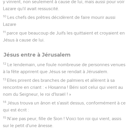
y vinrent, non seulement à cause de lui, mais aussi pour voir
Lazare qu'il avait ressuscité.
10
Les chefs des prêtres décidèrent de faire mourir aussi
Lazare
11
parce que beaucoup de Juifs les quittaient et croyaient en
Jésus à cause de lui.
Jésus entre à Jérusalem
12
Le lendemain, une foule nombreuse de personnes venues
à la fête apprirent que Jésus se rendait à Jérusalem.
13
Elles prirent des branches de palmiers et allèrent à sa
rencontre en criant : « Hosanna ! Béni soit celui qui vient au
nom du Seigneur, le roi d'Israël ! »
14
Jésus trouva un ânon et s'assit dessus, conformément à ce
qui est écrit :
15
N’aie pas peur, fille de Sion ! Voici ton roi qui vient, assis
sur le petit d'une ânesse.