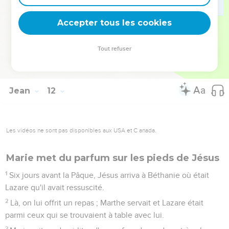
56
Ils cherchaient Jésus et se disaient les uns aux autres
dans le temple : « Qu'en pensez-vous ? Ne viendra-t-il pas à
Accepter tous les cookies
la fête ? »
57
Or les chefs des prêtres et les pharisiens avaient donné
Tout refuser
l'ordre que, si quelqu'un savait où était Jésus, il le dénonce,
afin qu'on l'arrête.
Jean
12
Les vidéos ne sont pas disponibles aux USA et C anada.
Marie met du parfum sur les pieds de Jésus
1
Six jours avant la Pâque, Jésus arriva à Béthanie où était
Lazare qu'il avait ressuscité.
2
Là, on lui offrit un repas ; Marthe servait et Lazare était
parmi ceux qui se trouvaient à table avec lui.
3