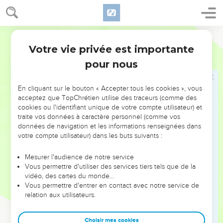
leur dit : « Vous n'y comprenez rien ;
50
vous ne réfléchissez pas qu'il est dans notre intérêt qu'un
seul homme meure pour le peuple et que la nation tout
Segond 21
entière ne disparaisse pas. »
Votre vie privée est importante
Jean
11
51
Or il ne dit pas cela de lui-même, mais comme il était
pour nous
grand-prêtre cette année-là, il prophétisa que Jésus devait
mourir pour la nation.
En cliquant sur le bouton « Accepter tous les cookies », vous
52
Et ce n'était pas pour la nation seulement, c'était aussi afin
acceptez que TopChrétien utilise des traceurs (comme des
cookies ou l'identifiant unique de votre compte utilisateur) et
de réunir en un seul corps les enfants de Dieu dispersés.
traite vos données à caractère personnel (comme vos
53
Dès ce jour, ils tinrent conseil pour le faire mourir.
données de navigation et les informations renseignées dans
votre compte utilisateur) dans les buts suivants :
54
C'est pourquoi Jésus ne se montra plus ouvertement
parmi les Juifs, mais il se retira dans la région voisine du
Mesurer l'audience de notre service
désert, dans une ville appelée Ephraïm, où il resta avec ses
Vous permettre d'utiliser des services tiers tels que de la
disciples.
vidéo, des cartes du monde…
Vous permettre d'entrer en contact avec notre service de
55
La Pâque des Juifs était proche et beaucoup de gens
relation aux utilisateurs.
montèrent de la campagne à Jérusalem avant la Pâque pour
se purifier.
Choisir mes cookies