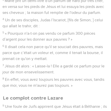
Marie prit un demi-litre d'un parfum de nard pur très cher,
en versa sur les pieds de Jésus et lui essuya les pieds avec
ses cheveux ; la maison fut remplie de l'odeur du parfum.
4
Un de ses disciples, Judas l’Iscariot, [fils de Simon, ] celui
qui allait le trahir, dit :
5
« Pourquoi n'a-t-on pas vendu ce parfum 300 pièces
d’argent pour les donner aux pauvres ? »
6
Il disait cela non parce qu'il se souciait des pauvres, mais
parce que c’était un voleur et, comme il tenait la bourse, il
prenait ce qu'on y mettait.
7
Jésus dit alors : « Laisse-la ! Elle a gardé ce parfum pour le
jour de mon ensevelissement.
8
En effet, vous avez toujours les pauvres avec vous, tandis
que moi, vous ne m'aurez pas toujours. »
Le complot contre Lazare
9
Une foule de Juifs apprirent que Jésus était à Béthanie ; ils