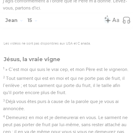
j'agis conformément à l'ordre que le Père m'a donné. Levez-
vous, partons d'ici.
Jean
15
Les vidéos ne sont pas disponibles aux USA et C anada.
Jésus, la vraie vigne
1
» C’est moi qui suis le vrai cep, et mon Père est le vigneron.
2
Tout sarment qui est en moi et qui ne porte pas de fruit, il
l’enlève ; et tout sarment qui porte du fruit, il le taille afin
qu'il porte encore plus de fruit.
3
Déjà vous êtes purs à cause de la parole que je vous ai
annoncée.
4
Demeurez en moi et je demeurerai en vous. Le sarment ne
peut pas porter de fruit par lui-même, sans rester attaché au
cep ; il en va de même pour vous si vous ne demeurez pas