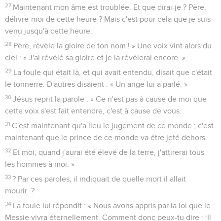
27
Maintenant mon âme est troublée. Et que dirai-je ? Père,
délivre-moi de cette heure ? Mais c'est pour cela que je suis
venu jusqu'à cette heure.
28
Père, révèle la gloire de ton nom ! » Une voix vint alors du
ciel : « J'ai révélé sa gloire et je la révélerai encore. »
29
La foule qui était là, et qui avait entendu, disait que c'était
le tonnerre. D'autres disaient : « Un ange lui a parlé. »
30
Jésus reprit la parole : « Ce n'est pas à cause de moi que
cette voix s'est fait entendre, c'est à cause de vous.
31
C'est maintenant qu'a lieu le jugement de ce monde ; c'est
maintenant que le prince de ce monde va être jeté dehors.
32
Et moi, quand j'aurai été élevé de la terre, j'attirerai tous
les hommes à moi. »
33
? Par ces paroles, il indiquait de quelle mort il allait
mourir. ?
34
La foule lui répondit : « Nous avons appris par la loi que le
Messie vivra éternellement. Comment donc peux-tu dire : ‘Il