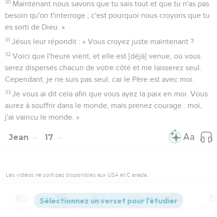
30
Maintenant nous savons que tu sais tout et que tu n'as pas
besoin qu'on t'interroge ; c'est pourquoi nous croyons que tu
es sorti de Dieu. »
31
Jésus leur répondit : « Vous croyez juste maintenant ?
32
Voici que l'heure vient, et elle est [déjà] venue, où vous
serez dispersés chacun de votre côté et me laisserez seul.
Cependant, je ne suis pas seul, car le Père est avec moi.
33
Je vous ai dit cela afin que vous ayez la paix en moi. Vous
aurez à souffrir dans le monde, mais prenez courage : moi,
j'ai vaincu le monde. »
Jean
17
Les vidéos ne sont pas disponibles aux USA et C anada.
Jésus prie pour ses disciples
Contenus
Versions
Commentaires
Strong
Dictionnaire
1