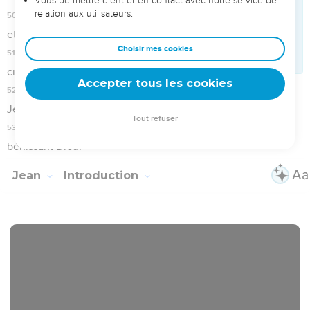
20
Il déclara et sans restriction affirma : « Moi, je ne suis pas
le Messie. »
21
Ils lui demandèrent : « Qui es-tu donc ? Es-tu Elie ? » Et il
dit : « Je ne le suis pas. » « Es-tu le prophète ? » Et il
répondit : « Non. »
22
Ils lui dirent alors : « Qui es-tu ? Nous devons donner une
réponse à ceux qui nous ont envoyés ! Que dis-tu de toi-
même ? »
23
« Moi, dit-il, je suis la voix de celui qui crie dans le désert :
‘Rendez le chemin du Seigneur droit’, comme l’a dit le
prophète Esaïe. »
24
Ceux qui avaient été envoyés étaient des pharisiens.
25
Ils lui posèrent encore cette question : « Pourquoi donc
baptises-tu, si tu n'es ni le Messie, ni Elie, ni le prophète ? »
26
Jean leur répondit : « Moi, je baptise d'eau, mais au milieu
de vous se trouve quelqu'un que vous ne connaissez pas.
27