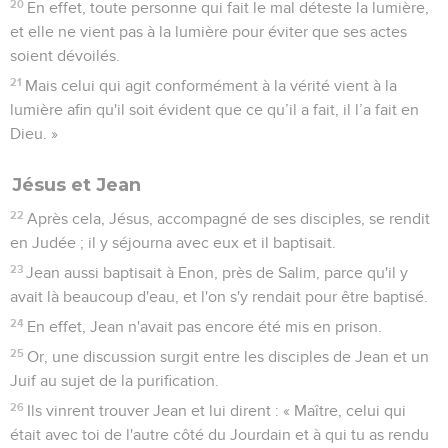
40
Ainsi donc, quand ils vinrent le trouver, les Samaritains le
prièrent de rester avec eux. Il resta là deux jours.
41
Un bien plus grand nombre crurent à cause des paroles de
Jésus,
42
et ils disaient à la femme : « Ce n'est plus seulement à
cause de ce que tu as dit que nous croyons, car nous l'avons
entendu nous-mêmes et nous savons qu'il est vraiment [le
Messie, ] le Sauveur du monde. »
Jésus guérit le fils d'un haut fonctionnaire
43
Après ces deux jours, Jésus partit de là pour se rendre en
Galilée,
44
car il avait déclaré lui-même qu'un prophète n'est pas
honoré dans sa propre patrie.
45
Lorsqu'il arriva en Galilée, il fut bien accueilli par les
Galiléens qui avaient vu tout ce qu'il avait fait à Jérusalem
pendant la fête. En effet, eux aussi étaient allés à la fête.