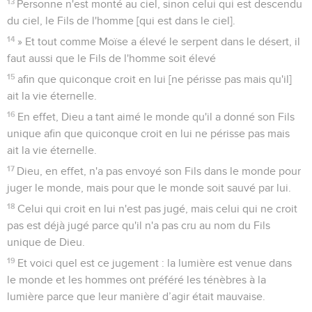
« Quelqu'un lui aurait-il apporté à manger ? »
34
Jésus leur dit : « Ma nourriture est de faire la volonté de
celui qui m'a envoyé et d'accomplir son œuvre.
35
Ne dites-vous pas qu'il y a encore quatre mois jusqu'à la
moisson ? Eh bien, je vous le dis, levez les yeux et regardez
les champs : ils sont déjà blancs pour la moisson.
36
Celui qui moissonne reçoit un salaire et amasse du fruit
pour la vie éternelle, afin que celui qui sème et celui qui
moissonne se réjouissent ensemble.
37
En effet, en cela cette parole est vraie : ‘L'un sème et
l'autre moissonne.’
38
Je vous ai envoyés récolter une moisson qui ne vous a pas
demandé de travail ; d'autres ont travaillé et vous êtes entrés
dans leur travail. »
39
Beaucoup de Samaritains de cette ville crurent en Jésus à
cause des paroles de la femme qui rendait ce témoignage :
« Il m'a dit tout ce que j'ai fait. »