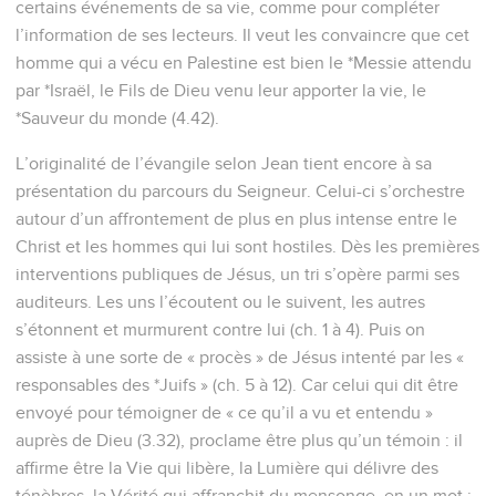
41
Il rencontra d'abord son frère Simon et lui dit : « Nous
avons trouvé le Messie », ce qui correspond à Christ.
42
Il le conduisit vers Jésus. Jésus le regarda et dit : « Tu es
Simon, fils de Jonas, tu seras appelé Céphas », ce qui signifie
Pierre.
Philippe et Nathanaël
43
Le lendemain, Jésus décida de se rendre en Galilée. Il
rencontra Philippe et lui dit : « Suis-moi. »
44
Philippe était de Bethsaïda, la ville d'André et de Pierre.
45
Philippe rencontra Nathanaël et lui dit : « Nous avons
trouvé celui que Moïse a décrit dans la loi et dont les
prophètes ont parlé : Jésus de Nazareth, fils de Joseph. »
46
Nathanaël lui dit : « Peut-il sortir quelque chose de bon de
Nazareth ? » Philippe lui répondit : « Viens et vois. »
47
Jésus vit Nathanaël s'approcher de lui et dit de lui : « Voici
vraiment un Israélite en qui il n'y a pas de ruse. »