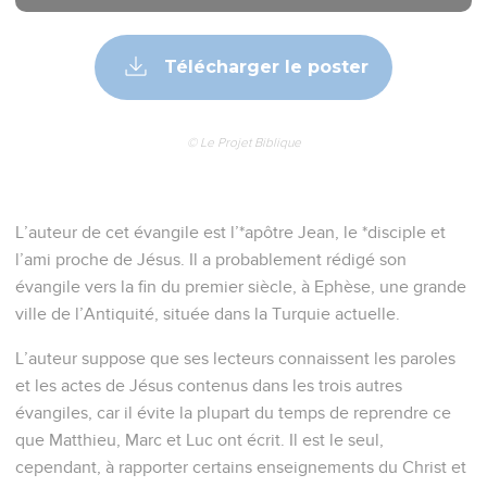
34
Et moi, j'ai vu et j'atteste qu'il est le Fils de Dieu. »
Les premiers disciples de Jésus
35
Le lendemain, Jean était encore là avec deux de ses
disciples.
36
Il vit Jésus passer et dit : « Voici l'Agneau de Dieu. »
37
Les deux disciples l'entendirent prononcer ces paroles et
suivirent Jésus.
38
Jésus se retourna et, voyant qu'ils le suivaient, il leur dit :
« Que cherchez-vous ? » Ils lui répondirent : « Rabbi – ce qui
signifie maître –, où habites-tu ? »
39
« Venez, leur dit-il, et voyez. » Ils y allèrent [donc], virent
où il habitait et restèrent avec lui ce jour-là. C'était environ
quatre heures de l'après-midi.
40
André, le frère de Simon Pierre, était l'un des deux qui
avaient entendu les paroles de Jean et qui avaient suivi
Jésus.