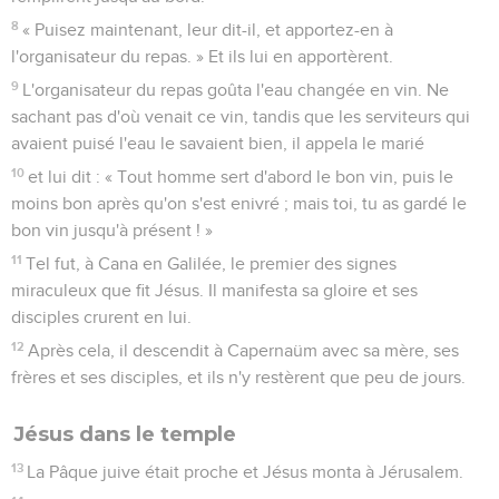
parce que Dieu lui donne l'Esprit sans mesure.
35
Le Père aime le Fils et a tout remis entre ses mains.
36
Celui qui croit au Fils a la vie éternelle ; celui qui ne croit
pas au Fils ne verra pas la vie, mais la colère de Dieu reste au
contraire sur lui. »
Jean
4
Les vidéos ne sont pas disponibles aux USA et C anada.
Jésus et la femme de Samarie
1
Le Seigneur apprit que les pharisiens avaient entendu dire
qu'il faisait et baptisait plus de disciples que Jean.
2
– A vrai dire Jésus ne baptisait pas lui-même, mais c'étaient
ses disciples qui le faisaient. –
3
Alors il quitta la Judée et retourna en Galilée.