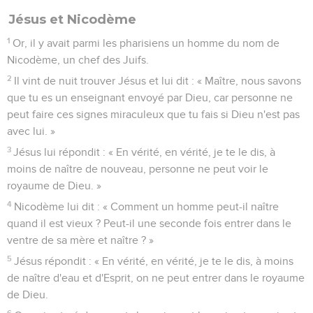
18
car tu as eu cinq maris et l'homme que tu as maintenant
n'est pas ton mari. En cela tu as dit la vérité. »
19
« Seigneur, lui dit la femme, je vois que tu es un prophète.
20
Nos ancêtres ont adoré sur cette montagne et vous dites,
vous, que l'endroit où il faut adorer est à Jérusalem. »
21
« Femme, lui dit Jésus, crois-moi, l'heure vient où ce ne
sera ni sur cette montagne ni à Jérusalem que vous adorerez
le Père.
22
Vous adorez ce que vous ne connaissez pas ; nous, nous
adorons ce que nous connaissons, car le salut vient des
Juifs.
23
Mais l'heure vient, et elle est déjà là, où les vrais
adorateurs adoreront le Père en esprit et en vérité. En effet,
ce sont là les adorateurs que recherche le Père.
24
Dieu est Esprit et il faut que ceux qui l'adorent l'adorent
en esprit et en vérité. »
25
La femme lui dit : « Je sais que le Messie doit venir, celui