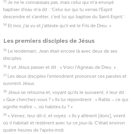
de nouveau.’
8
Le vent souffle où il veut et tu en entends le bruit, mais tu
ne sais pas d'où il vient, ni où il va. C’est aussi le cas de toute
personne qui est née de l'Esprit. »
9
Nicodème reprit la parole et lui dit : « Comment cela peut-il
se faire ? »
10
Jésus lui répondit : « Tu es l’enseignant d'Israël et tu ne
sais pas cela !
11
En vérité, en vérité, je te le dis, nous disons ce que nous
savons et nous rendons témoignage de ce que nous avons
vu, et vous ne recevez pas notre témoignage.
12
Si vous ne croyez pas quand je vous parle des réalités
terrestres, comment croirez-vous si je vous parle des réalités
célestes ?
13
Personne n'est monté au ciel, sinon celui qui est descendu
du ciel, le Fils de l'homme [qui est dans le ciel].
14
» Et tout comme Moïse a élevé le serpent dans le désert, il