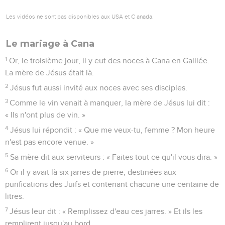
28
Vous-mêmes m'êtes témoins que j'ai dit : ‘Moi, je ne suis
pas le Messie, mais j'ai été envoyé devant lui.’
29
Celui qui a la mariée, c'est le marié, mais l'ami du marié,
qui se tient là et qui l'entend, éprouve une grande joie à
cause de la voix du marié. Ainsi donc, cette joie qui est la
mienne est parfaite.
30
Il faut qu'il grandisse et que moi, je diminue.
Celui qui vient du ciel
31
Celui qui vient d'en haut est au-dessus de tous ; celui qui
est de la terre est de la terre et il parle des réalités terrestres.
Celui qui vient du ciel est au-dessus de tous,
32
il rend témoignage de ce qu'il a vu et entendu, et
personne n’accepte son témoignage.
33
Celui qui a accepté son témoignage a certifié que Dieu est
vrai.
34
En effet, celui que Dieu a envoyé dit les paroles de Dieu,