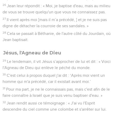
Nicodème, un chef des Juifs.
2
Il vint de nuit trouver Jésus et lui dit : « Maître, nous savons
que tu es un enseignant envoyé par Dieu, car personne ne
peut faire ces signes miraculeux que tu fais si Dieu n'est pas
avec lui. »
3
Jésus lui répondit : « En vérité, en vérité, je te le dis, à
moins de naître de nouveau, personne ne peut voir le
royaume de Dieu. »
4
Nicodème lui dit : « Comment un homme peut-il naître
quand il est vieux ? Peut-il une seconde fois entrer dans le
ventre de sa mère et naître ? »
5
Jésus répondit : « En vérité, en vérité, je te le dis, à moins
de naître d'eau et d'Esprit, on ne peut entrer dans le royaume
de Dieu.
6
Ce qui est né de parents humains est humain et ce qui est
né de l'Esprit est Esprit.
7
Ne t'étonne pas que je t'aie dit : ‘Il faut que vous naissiez