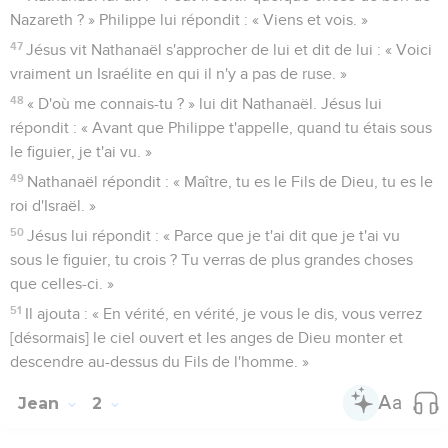
21
Mais celui qui agit conformément à la vérité vient à la
lumière afin qu'il soit évident que ce qu’il a fait, il l’a fait en
Dieu. »
Jésus et Jean
22
Après cela, Jésus, accompagné de ses disciples, se rendit
en Judée ; il y séjourna avec eux et il baptisait.
23
Jean aussi baptisait à Enon, près de Salim, parce qu'il y
avait là beaucoup d'eau, et l'on s'y rendait pour être baptisé.
24
En effet, Jean n'avait pas encore été mis en prison.
25
Or, une discussion surgit entre les disciples de Jean et un
Juif au sujet de la purification.
26
Ils vinrent trouver Jean et lui dirent : « Maître, celui qui
était avec toi de l'autre côté du Jourdain et à qui tu as rendu
témoignage, le voilà qui baptise, et tous vont vers lui. »
27
Jean répondit : « Un homme ne peut recevoir que ce qui
lui a été donné du ciel.