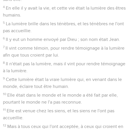
9
L'organisateur du repas goûta l'eau changée en vin. Ne
sachant pas d'où venait ce vin, tandis que les serviteurs qui
avaient puisé l'eau le savaient bien, il appela le marié
10
et lui dit : « Tout homme sert d'abord le bon vin, puis le
moins bon après qu'on s'est enivré ; mais toi, tu as gardé le
bon vin jusqu'à présent ! »
11
Tel fut, à Cana en Galilée, le premier des signes
miraculeux que fit Jésus. Il manifesta sa gloire et ses
disciples crurent en lui.
12
Après cela, il descendit à Capernaüm avec sa mère, ses
frères et ses disciples, et ils n'y restèrent que peu de jours.
Jésus dans le temple
13
La Pâque juive était proche et Jésus monta à Jérusalem.
14
Il trouva les vendeurs de bœufs, de brebis et de pigeons
ainsi que les changeurs de monnaie installés dans le temple.
15
Alors il fit un fouet avec des cordes et les chassa tous du