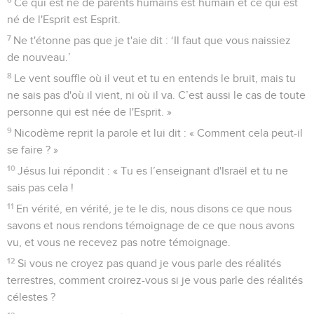
que l'on appelle Christ. Quand il sera venu, il nous
annoncera tout. »
26
Jésus lui dit : « Je le suis, moi qui te parle. »
27
Là-dessus arrivèrent ses disciples, et ils étaient étonnés de
ce qu'il parlait avec une femme. Toutefois, aucun ne dit :
« Que lui demandes-tu ? » ou : « Pourquoi parles-tu avec
elle ? »
28
Alors la femme laissa sa cruche, s'en alla dans la ville et dit
aux habitants :
29
« Venez voir un homme qui m'a dit [tout] ce que j'ai fait.
Ne serait-il pas le Messie ? »
30
Ils sortirent de la ville et vinrent vers lui.
31
Pendant ce temps, les disciples le pressaient en disant :
« Maître, mange. »
32
Mais il leur dit : « J'ai à manger une nourriture que vous ne
connaissez pas. »
33
Les disciples se disaient donc les uns aux autres :