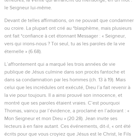
48
« D'où me connais-tu ? » lui dit Nathanaël. Jésus lui
répondit : « Avant que Philippe t'appelle, quand tu étais sous
le figuier, je t'ai vu. »
49
Nathanaël répondit : « Maître, tu es le Fils de Dieu, tu es le
roi d'Israël. »
50
Jésus lui répondit : « Parce que je t'ai dit que je t'ai vu
sous le figuier, tu crois ? Tu verras de plus grandes choses
que celles-ci. »
51
Il ajouta : « En vérité, en vérité, je vous le dis, vous verrez
[désormais] le ciel ouvert et les anges de Dieu monter et
descendre au-dessus du Fils de l'homme. »
Jean
2
Les vidéos ne sont pas disponibles aux USA et C anada.