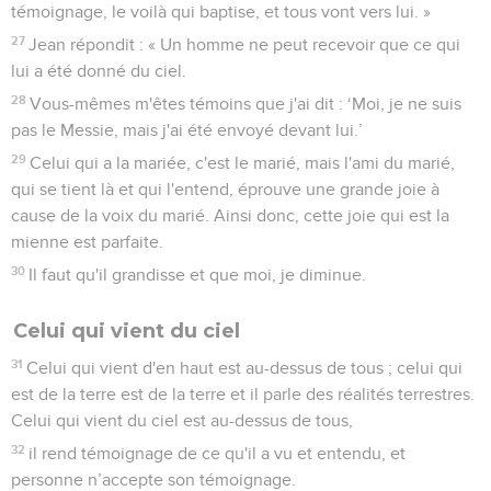
46
Jésus retourna donc à Cana en Galilée, où il avait changé
l'eau en vin. Il y avait à Capernaüm un officier du roi dont le
fils était malade.
47
Quand il apprit que Jésus était venu de Judée en Galilée,
il alla le trouver et le pria de descendre guérir son fils, car il
était sur le point de mourir.
48
Jésus lui dit : « Si vous ne voyez pas des signes et des
prodiges, vous ne croirez donc pas ? »
49
L'officier du roi lui dit : « Seigneur, descends avant que
mon enfant ne meure ! »
50
« Vas-y, lui dit Jésus, ton fils vit. » Cet homme crut à la
parole que Jésus lui avait dite et s'en alla.
51
Il était déjà en train de redescendre lorsque ses serviteurs
vinrent à sa rencontre et lui dirent : « Ton enfant vit. »
52
Il leur demanda à quelle heure il était allé mieux et ils lui
dirent : « C’est hier, à une heure de l'après-midi, que la fièvre
l'a quitté. »