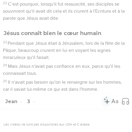
11
« Seigneur, lui dit la femme, tu n'as rien pour puiser et le
puits est profond. D'où aurais-tu donc cette eau vive ?
12
Es-tu, toi, plus grand que notre ancêtre Jacob qui nous a
donné ce puits et qui a bu de son eau, lui-même, ses fils et
ses troupeaux ? »
13
Jésus lui répondit : « Toute personne qui boit de cette
eau-ci aura encore soif.
14
En revanche, celui qui boira de l'eau que je lui donnerai
n'aura plus jamais soif et l'eau que je lui donnerai deviendra
en lui une source d'eau qui jaillira jusque dans la vie
éternelle. »
15
La femme lui dit : « Seigneur, donne-moi cette eau afin
que je n'aie plus soif et que je n’aie plus à venir puiser ici. »
16
« Va appeler ton mari, lui dit Jésus, et reviens ici. »
17
La femme répondit : « Je n'ai pas de mari. » Jésus lui dit :
« Tu as bien fait de dire : ‘Je n'ai pas de mari’,