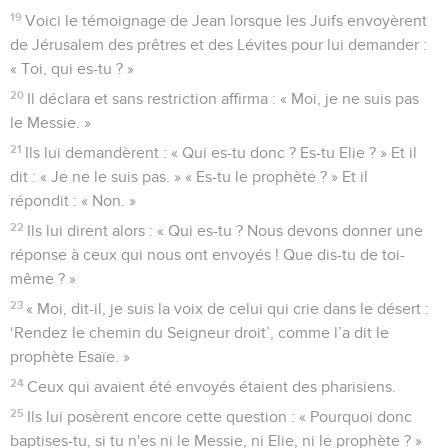
Jésus connaît bien le cœur humain
23
Pendant que Jésus était à Jérusalem, lors de la fête de la
Pâque, beaucoup crurent en lui en voyant les signes
miraculeux qu'il faisait.
24
Mais Jésus n'avait pas confiance en eux, parce qu'il les
connaissait tous.
25
Il n'avait pas besoin qu'on le renseigne sur les hommes,
car il savait lui-même ce qui est dans l'homme.
Jean
3
Les vidéos ne sont pas disponibles aux USA et C anada.
Jésus et Nicodème
1
Or, il y avait parmi les pharisiens un homme du nom de