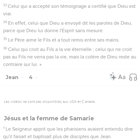
53
Le père reconnut que c'était à cette heure-là que Jésus lui
avait dit : « Ton fils vit. » Alors il crut, lui et toute sa famille.
54
Jésus fit ce deuxième signe miraculeux après être revenu
de Judée en Galilée.
Jean
5
Les vidéos ne sont pas disponibles aux USA et C anada.
Jésus guérit un homme paralysé
1
Après cela, il y eut une fête juive et Jésus monta à
Jérusalem.
2
Or à Jérusalem, près de la porte des brebis, il y a une
piscine qui s'appelle en hébreu Béthesda et qui a cinq
portiques.
Contenus
Versions
Commentaires
Strong
Dictionnaire
3
Sous ces portiques un grand nombre de malades étaient