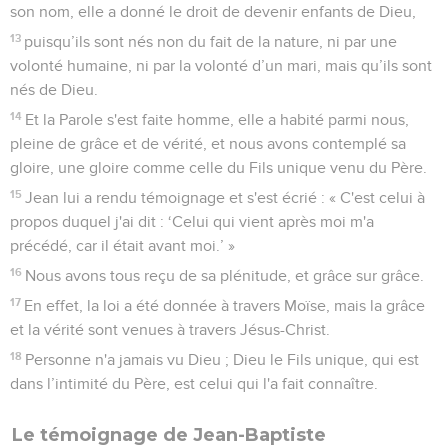
temple, ainsi que les brebis et les bœufs. Il dispersa la
monnaie des changeurs et renversa leurs tables.
16
Et il dit aux vendeurs de pigeons : « Enlevez cela d'ici, ne
faites pas de la maison de mon Père une maison de
commerce. »
17
Ses disciples se souvinrent qu'il est écrit : Le zèle de ta
maison me dévore.
18
Les Juifs prirent la parole et lui dirent : « Quel signe nous
montres-tu, pour agir de cette manière ? »
19
Jésus leur répondit : « Détruisez ce temple et en 3 jours je
le relèverai. »
20
Les Juifs dirent : « Il a fallu 46 ans pour construire ce
temple et toi, en 3 jours tu le relèverais ! »
21
Cependant, lui parlait du temple de son corps.
22
C’est pourquoi, lorsqu'il fut ressuscité, ses disciples se
souvinrent qu'il avait dit cela et ils crurent à l'Ecriture et à la
parole que Jésus avait dite.