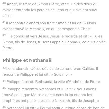
faut aussi que le Fils de l'homme soit élevé
15
afin que quiconque croit en lui [ne périsse pas mais qu'il]
ait la vie éternelle.
16
En effet, Dieu a tant aimé le monde qu'il a donné son Fils
unique afin que quiconque croit en lui ne périsse pas mais
ait la vie éternelle.
17
Dieu, en effet, n'a pas envoyé son Fils dans le monde pour
juger le monde, mais pour que le monde soit sauvé par lui.
18
Celui qui croit en lui n'est pas jugé, mais celui qui ne croit
pas est déjà jugé parce qu'il n'a pas cru au nom du Fils
unique de Dieu.
19
Et voici quel est ce jugement : la lumière est venue dans
le monde et les hommes ont préféré les ténèbres à la
lumière parce que leur manière d’agir était mauvaise.
20
En effet, toute personne qui fait le mal déteste la lumière,
et elle ne vient pas à la lumière pour éviter que ses actes
soient dévoilés.