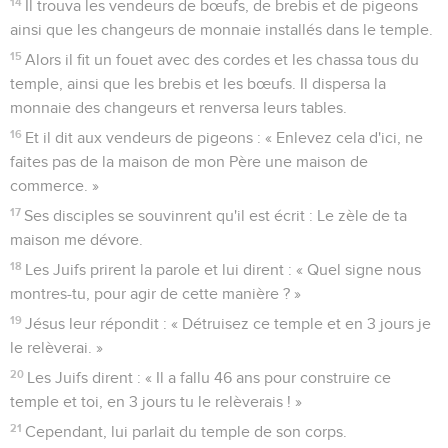
4
Comme il devait traverser la Samarie,
5
il arriva dans une ville de Samarie appelée Sychar, près du
champ que Jacob avait donné à son fils Joseph.
6
Là se trouvait le puits de Jacob. Jésus, fatigué du voyage,
était assis au bord du puits. C'était environ midi.
7
Une femme de Samarie vint puiser de l'eau. Jésus lui dit :
« Donne-moi à boire. »
8
En effet, ses disciples étaient allés à la ville pour acheter
de quoi manger.
9
La femme samaritaine lui dit : « Comment ? Toi qui es juif,
tu me demandes à boire, à moi qui suis une femme
samaritaine ? » ? Les Juifs, en effet, n'ont pas de relations
avec les Samaritains. ?
10
Jésus lui répondit : « Si tu savais quel est le cadeau de
Dieu et qui est celui qui te dit : ‘Donne-moi à boire’, tu lui
aurais toi-même demandé à boire et il t'aurait donné de l'eau
vive. »