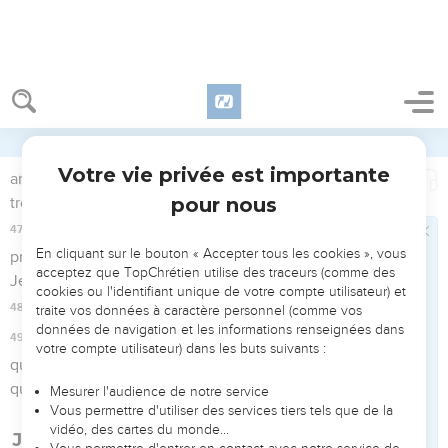
nés de Dieu.
14
Et la Parole s'est faite homme, elle a habité parmi nous,
pleine de grâce et de vérité, et nous avons contemplé sa
gloire, une gloire comme celle du Fils unique venu du Père.
15
Jean lui a rendu témoignage et s'est écrié : « C'est celui à
propos duquel j'ai dit : ‘Celui qui vient après moi m'a
précédé, car il était avant moi.’ »
16
Nous avons tous reçu de sa plénitude, et grâce sur grâce.
17
En effet, la loi a été donnée à travers Moïse, mais la grâce
et la vérité sont venues à travers Jésus-Christ.
18
Personne n'a jamais vu Dieu ; Dieu le Fils unique, qui est
dans l’intimité du Père, est celui qui l'a fait connaître.
Le témoignage de Jean-Baptiste
19
Voici le témoignage de Jean lorsque les Juifs envoyèrent
de Jérusalem des prêtres et des Lévites pour lui demander :
« Toi, qui es-tu ? »