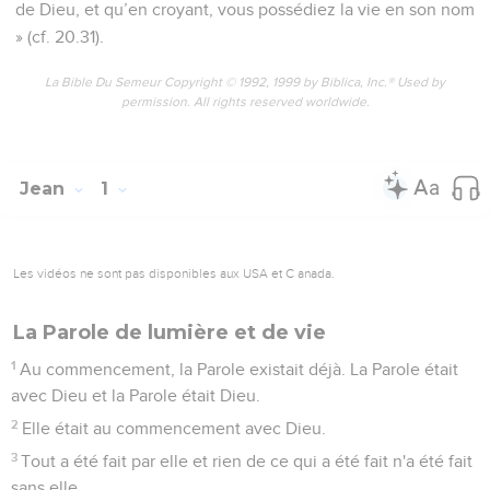
Le mariage à Cana
1
Or, le troisième jour, il y eut des noces à Cana en Galilée.
La mère de Jésus était là.
2
Jésus fut aussi invité aux noces avec ses disciples.
3
Comme le vin venait à manquer, la mère de Jésus lui dit :
« Ils n'ont plus de vin. »
4
Jésus lui répondit : « Que me veux-tu, femme ? Mon heure
n'est pas encore venue. »
5
Sa mère dit aux serviteurs : « Faites tout ce qu'il vous dira. »
6
Or il y avait là six jarres de pierre, destinées aux
purifications des Juifs et contenant chacune une centaine de
litres.
7
Jésus leur dit : « Remplissez d'eau ces jarres. » Et ils les
remplirent jusqu'au bord.
8
« Puisez maintenant, leur dit-il, et apportez-en à
l'organisateur du repas. » Et ils lui en apportèrent.