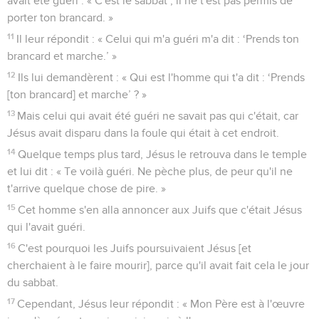
avait été guéri : « C'est le sabbat ; il ne t'est pas permis de
porter ton brancard. »
11
Il leur répondit : « Celui qui m'a guéri m'a dit : ‘Prends ton
brancard et marche.’ »
12
Ils lui demandèrent : « Qui est l'homme qui t'a dit : ‘Prends
[ton brancard] et marche’ ? »
13
Mais celui qui avait été guéri ne savait pas qui c'était, car
Jésus avait disparu dans la foule qui était à cet endroit.
14
Quelque temps plus tard, Jésus le retrouva dans le temple
et lui dit : « Te voilà guéri. Ne pèche plus, de peur qu'il ne
t'arrive quelque chose de pire. »
15
Cet homme s'en alla annoncer aux Juifs que c'était Jésus
qui l'avait guéri.
16
C'est pourquoi les Juifs poursuivaient Jésus [et
cherchaient à le faire mourir], parce qu'il avait fait cela le jour
du sabbat.
17
Cependant, Jésus leur répondit : « Mon Père est à l'œuvre