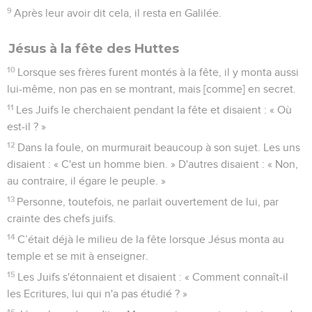
9
Après leur avoir dit cela, il resta en Galilée.
Jésus à la fête des Huttes
10
Lorsque ses frères furent montés à la fête, il y monta aussi
lui-même, non pas en se montrant, mais [comme] en secret.
11
Les Juifs le cherchaient pendant la fête et disaient : « Où
est-il ? »
12
Dans la foule, on murmurait beaucoup à son sujet. Les uns
disaient : « C'est un homme bien. » D'autres disaient : « Non,
au contraire, il égare le peuple. »
13
Personne, toutefois, ne parlait ouvertement de lui, par
crainte des chefs juifs.
14
C’était déjà le milieu de la fête lorsque Jésus monta au
temple et se mit à enseigner.
15
Les Juifs s'étonnaient et disaient : « Comment connaît-il
les Ecritures, lui qui n'a pas étudié ? »
16