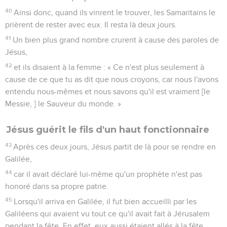
40
Ainsi donc, quand ils vinrent le trouver, les Samaritains le
prièrent de rester avec eux. Il resta là deux jours.
41
Un bien plus grand nombre crurent à cause des paroles de
Jésus,
42
et ils disaient à la femme : « Ce n'est plus seulement à
cause de ce que tu as dit que nous croyons, car nous l'avons
entendu nous-mêmes et nous savons qu'il est vraiment [le
Messie, ] le Sauveur du monde. »
Jésus guérit le fils d'un haut fonctionnaire
43
Après ces deux jours, Jésus partit de là pour se rendre en
Galilée,
44
car il avait déclaré lui-même qu'un prophète n'est pas
honoré dans sa propre patrie.
45
Lorsqu'il arriva en Galilée, il fut bien accueilli par les
Galiléens qui avaient vu tout ce qu'il avait fait à Jérusalem
pendant la fête. En effet, eux aussi étaient allés à la fête.