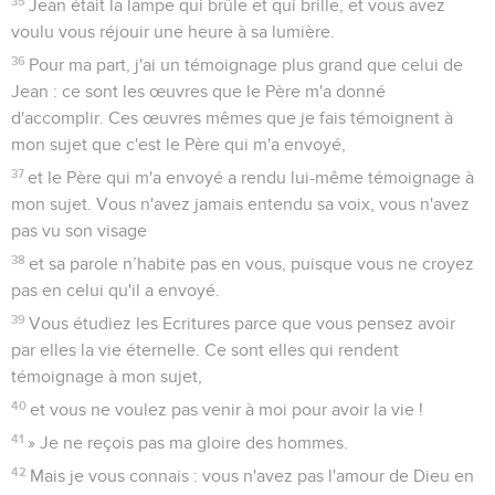
35
Jean était la lampe qui brûle et qui brille, et vous avez
voulu vous réjouir une heure à sa lumière.
36
Pour ma part, j'ai un témoignage plus grand que celui de
Jean : ce sont les œuvres que le Père m'a donné
d'accomplir. Ces œuvres mêmes que je fais témoignent à
mon sujet que c'est le Père qui m'a envoyé,
37
et le Père qui m'a envoyé a rendu lui-même témoignage à
mon sujet. Vous n'avez jamais entendu sa voix, vous n'avez
pas vu son visage
38
et sa parole n’habite pas en vous, puisque vous ne croyez
pas en celui qu'il a envoyé.
39
Vous étudiez les Ecritures parce que vous pensez avoir
par elles la vie éternelle. Ce sont elles qui rendent
témoignage à mon sujet,
40
et vous ne voulez pas venir à moi pour avoir la vie !
41
» Je ne reçois pas ma gloire des hommes.
42
Mais je vous connais : vous n'avez pas l'amour de Dieu en