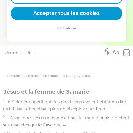
En effet, celui que Dieu a envoyé dit les paroles de Dieu,
parce que Dieu lui donne l'Esprit sans mesure.
Accepter tous les cookies
35
Le Père aime le Fils et a tout remis entre ses mains.
36
Celui qui croit au Fils a la vie éternelle ; celui qui ne croit
Tout refuser
pas au Fils ne verra pas la vie, mais la colère de Dieu reste au
contraire sur lui. »
Jean
4
Les vidéos ne sont pas disponibles aux USA et C anada.
Jésus et la femme de Samarie
1
Le Seigneur apprit que les pharisiens avaient entendu dire
qu'il faisait et baptisait plus de disciples que Jean.
2
– A vrai dire Jésus ne baptisait pas lui-même, mais c'étaient
ses disciples qui le faisaient. –
3