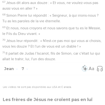
67
Jésus dit alors aux douze : « Et vous, ne voulez-vous pas
aussi vous en aller ? »
68
Simon Pierre lui répondit : « Seigneur, à qui irions-nous ?
Tu as les paroles de la vie éternelle.
69
Et nous, nous croyons et nous savons que tu es le Messie,
le Fils du Dieu vivant. »
70
Jésus leur répondit : « N'est-ce pas moi qui vous ai choisis,
vous les douze ? Et l'un de vous est un diable ! »
71
Il parlait de Judas l’Iscariot, fils de Simon, car c'était lui qui
allait le trahir, lui, l'un des douze.
Jean
7
Les vidéos ne sont pas disponibles aux USA et C anada.
Les frères de Jésus ne croient pas en lui