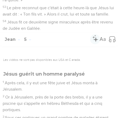
53
Le père reconnut que c'était à cette heure-là que Jésus lui
avait dit : « Ton fils vit. » Alors il crut, lui et toute sa famille.
54
Jésus fit ce deuxième signe miraculeux après être revenu
de Judée en Galilée.
Jean
5
Les vidéos ne sont pas disponibles aux USA et C anada.
Jésus guérit un homme paralysé
1
Après cela, il y eut une fête juive et Jésus monta à
Jérusalem.
2
Or à Jérusalem, près de la porte des brebis, il y a une
piscine qui s'appelle en hébreu Béthesda et qui a cinq
portiques.
3
Sous ces portiques un grand nombre de malades étaient