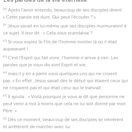
60
Après l'avoir entendu, beaucoup de ses disciples dirent :
« Cette parole est dure. Qui peut l'écouter ? »
61
Jésus savait en lui-même que ses disciples murmuraient à
ce sujet. Il leur dit : « Cela vous scandalise ?
62
Si vous voyiez le Fils de l'homme monter là où il était
auparavant !
63
C'est l'Esprit qui fait vivre, l’homme n’arrive à rien. Les
paroles que je vous dis sont Esprit et vie,
64
mais il y en a parmi vous quelques-uns qui ne croient
pas. » En effet, Jésus savait dès le début qui étaient ceux qui
ne croyaient pas et qui était celui qui le trahirait.
65
Il ajouta : « Voilà pourquoi je vous ai dit que personne ne
peut venir à moi à moins que cela ne lui soit donné par mon
Père. »
66
Dès ce moment, beaucoup de ses disciples se retirèrent
et arrêtèrent de marcher avec lui.