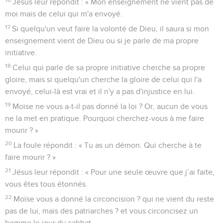
Jésus leur répondit : « Mon enseignement ne vient pas de
moi mais de celui qui m'a envoyé.
17
Si quelqu'un veut faire la volonté de Dieu, il saura si mon
enseignement vient de Dieu ou si je parle de ma propre
initiative.
18
Celui qui parle de sa propre initiative cherche sa propre
gloire, mais si quelqu'un cherche la gloire de celui qui l'a
envoyé, celui-là est vrai et il n'y a pas d'injustice en lui.
19
Moïse ne vous a-t-il pas donné la loi ? Or, aucun de vous
ne la met en pratique. Pourquoi cherchez-vous à me faire
mourir ? »
20
La foule répondit : « Tu as un démon. Qui cherche à te
faire mourir ? »
21
Jésus leur répondit : « Pour une seule œuvre que j’ai faite,
vous êtes tous étonnés.
22
Moïse vous a donné la circoncision ? qui ne vient du reste
pas de lui, mais des patriarches ? et vous circoncisez un
homme le jour du sabbat.