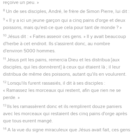
reçoive un peu. »
8
Un de ses disciples, André, le frère de Simon Pierre, lui dit :
9
« Il y a ici un jeune garçon qui a cinq pains d'orge et deux
poissons, mais qu'est-ce que cela pour tant de monde ? »
10
Jésus dit : « Faites asseoir ces gens. » Il y avait beaucoup
d'herbe à cet endroit. Ils s'assirent donc, au nombre
d'environ 5000 hommes.
11
Jésus prit les pains, remercia Dieu et les distribua [aux
disciples, qui les donnèrent] à ceux qui étaient là ; il leur
distribua de même des poissons, autant qu'ils en voulurent.
12
Lorsqu'ils furent rassasiés, il dit à ses disciples :
« Ramassez les morceaux qui restent, afin que rien ne se
perde. »
13
Ils les ramassèrent donc et ils remplirent douze paniers
avec les morceaux qui restaient des cinq pains d'orge après
que tous eurent mangé.
14
A la vue du signe miraculeux que Jésus avait fait, ces gens