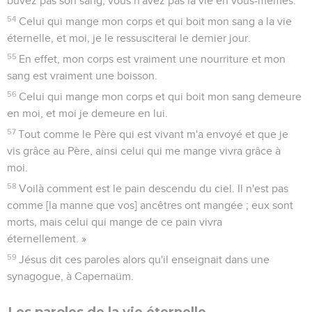
buvez pas son sang, vous n'avez pas la vie en vous-mêmes.
54
Celui qui mange mon corps et qui boit mon sang a la vie
éternelle, et moi, je le ressusciterai le dernier jour.
55
En effet, mon corps est vraiment une nourriture et mon
sang est vraiment une boisson.
56
Celui qui mange mon corps et qui boit mon sang demeure
en moi, et moi je demeure en lui.
57
Tout comme le Père qui est vivant m'a envoyé et que je
vis grâce au Père, ainsi celui qui me mange vivra grâce à
moi.
58
Voilà comment est le pain descendu du ciel. Il n'est pas
comme [la manne que vos] ancêtres ont mangée ; eux sont
morts, mais celui qui mange de ce pain vivra
éternellement. »
59
Jésus dit ces paroles alors qu'il enseignait dans une
synagogue, à Capernaüm.
Les paroles de la vie éternelle