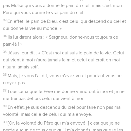
pas Moïse qui vous a donné le pain du ciel, mais c'est mon
Père qui vous donne le vrai pain du ciel.
33
En effet, le pain de Dieu, c'est celui qui descend du ciel et
qui donne la vie au monde. »
34
Ils lui dirent alors : « Seigneur, donne-nous toujours ce
pain-là ! »
35
Jésus leur dit : « C’est moi qui suis le pain de la vie. Celui
qui vient à moi n'aura jamais faim et celui qui croit en moi
n'aura jamais soif.
36
Mais, je vous l'ai dit, vous m'avez vu et pourtant vous ne
croyez pas.
37
Tous ceux que le Père me donne viendront à moi et je ne
mettrai pas dehors celui qui vient à moi.
38
En effet, je suis descendu du ciel pour faire non pas ma
volonté, mais celle de celui qui m'a envoyé.
39
[Or, la volonté du Père qui m'a envoyé, ] c'est que je ne
perde aucun de tous ceux qu'il m'a donnés, mais que je les