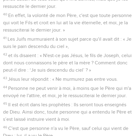
ressuscite le dernier jour.
40
En effet, la volonté de mon Père, c'est que toute personne
qui voit le Fils et croit en lui ait la vie éternelle, et moi, je la
ressusciterai le dernier jour. »
41
Les Juifs murmuraient à son sujet parce qu'il avait dit : « Je
suis le pain descendu du ciel »,
42
et ils disaient : « N'est-ce pas Jésus, le fils de Joseph, celui
dont nous connaissons le père et la mère ? Comment donc
peut-il dire : ‘Je suis descendu du ciel’ ? »
43
Jésus leur répondit : « Ne murmurez pas entre vous.
44
Personne ne peut venir à moi, à moins que le Père qui m'a
envoyé ne l'attire, et moi, je le ressusciterai le dernier jour.
45
Il est écrit dans les prophètes : Ils seront tous enseignés
de Dieu. Ainsi donc, toute personne qui a entendu le Père et
s’est laissé instruire vient à moi.
46
C'est que personne n'a vu le Père, sauf celui qui vient de
Dieu ; lui, il a vu le Père.