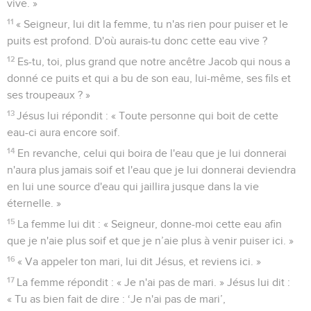
vive. »
11
« Seigneur, lui dit la femme, tu n'as rien pour puiser et le
puits est profond. D'où aurais-tu donc cette eau vive ?
12
Es-tu, toi, plus grand que notre ancêtre Jacob qui nous a
donné ce puits et qui a bu de son eau, lui-même, ses fils et
ses troupeaux ? »
13
Jésus lui répondit : « Toute personne qui boit de cette
eau-ci aura encore soif.
14
En revanche, celui qui boira de l'eau que je lui donnerai
n'aura plus jamais soif et l'eau que je lui donnerai deviendra
en lui une source d'eau qui jaillira jusque dans la vie
éternelle. »
15
La femme lui dit : « Seigneur, donne-moi cette eau afin
que je n'aie plus soif et que je n’aie plus à venir puiser ici. »
16
« Va appeler ton mari, lui dit Jésus, et reviens ici. »
17
La femme répondit : « Je n'ai pas de mari. » Jésus lui dit :
« Tu as bien fait de dire : ‘Je n'ai pas de mari’,