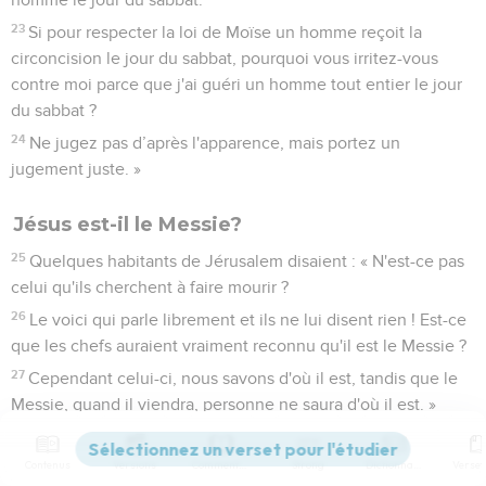
23
Si pour respecter la loi de Moïse un homme reçoit la
circoncision le jour du sabbat, pourquoi vous irritez-vous
contre moi parce que j'ai guéri un homme tout entier le jour
du sabbat ?
24
Ne jugez pas d’après l'apparence, mais portez un
jugement juste. »
Jésus est-il le Messie?
25
Quelques habitants de Jérusalem disaient : « N'est-ce pas
celui qu'ils cherchent à faire mourir ?
26
Le voici qui parle librement et ils ne lui disent rien ! Est-ce
que les chefs auraient vraiment reconnu qu'il est le Messie ?
27
Cependant celui-ci, nous savons d'où il est, tandis que le
Messie, quand il viendra, personne ne saura d'où il est. »
28
Jésus enseignait dans le temple. Il s'écria alors : « Vous
me connaissez et vous savez d'où je suis ! Pourtant je ne suis
Contenus
Versions
Commentaires
Strong
Dictionnaire