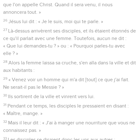
que l'on appelle Christ. Quand il sera venu, il nous
annoncera tout. »
26
Jésus lui dit : « Je le suis, moi qui te parle. »
27
Là-dessus arrivèrent ses disciples, et ils étaient étonnés de
ce qu'il parlait avec une femme. Toutefois, aucun ne dit :
« Que lui demandes-tu ? » ou : « Pourquoi parles-tu avec
elle ? »
28
Alors la femme laissa sa cruche, s'en alla dans la ville et dit
aux habitants :
29
« Venez voir un homme qui m'a dit [tout] ce que j'ai fait.
Ne serait-il pas le Messie ? »
30
Ils sortirent de la ville et vinrent vers lui.
31
Pendant ce temps, les disciples le pressaient en disant :
« Maître, mange. »
32
Mais il leur dit : « J'ai à manger une nourriture que vous ne
connaissez pas. »
33
Les disciples se disaient donc les uns aux autres :