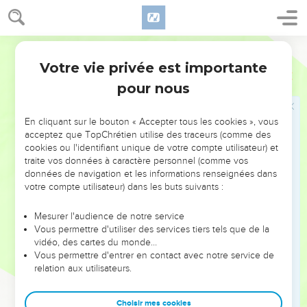
28
Vous-mêmes m'êtes témoins que j'ai dit : ‘Moi, je ne suis
pas le Messie, mais j'ai été envoyé devant lui.’
Segond 21
29
Celui qui a la mariée, c'est le marié, mais l'ami du marié,
Votre vie privée est importante
Jean
3
qui se tient là et qui l'entend, éprouve une grande joie à
pour nous
cause de la voix du marié. Ainsi donc, cette joie qui est la
mienne est parfaite.
En cliquant sur le bouton « Accepter tous les cookies », vous
30
Il faut qu'il grandisse et que moi, je diminue.
acceptez que TopChrétien utilise des traceurs (comme des
cookies ou l'identifiant unique de votre compte utilisateur) et
Celui qui vient du ciel
traite vos données à caractère personnel (comme vos
données de navigation et les informations renseignées dans
31
Celui qui vient d'en haut est au-dessus de tous ; celui qui
votre compte utilisateur) dans les buts suivants :
est de la terre est de la terre et il parle des réalités terrestres.
Celui qui vient du ciel est au-dessus de tous,
Mesurer l'audience de notre service
Vous permettre d'utiliser des services tiers tels que de la
32
il rend témoignage de ce qu'il a vu et entendu, et
vidéo, des cartes du monde…
personne n’accepte son témoignage.
Vous permettre d'entrer en contact avec notre service de
relation aux utilisateurs.
33
Celui qui a accepté son témoignage a certifié que Dieu est
vrai.
Choisir mes cookies
34