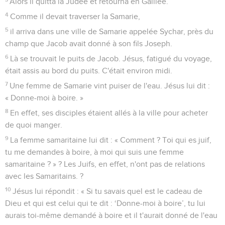
Alors il quitta la Judée et retourna en Galilée.
4
Comme il devait traverser la Samarie,
5
il arriva dans une ville de Samarie appelée Sychar, près du
champ que Jacob avait donné à son fils Joseph.
6
Là se trouvait le puits de Jacob. Jésus, fatigué du voyage,
était assis au bord du puits. C'était environ midi.
7
Une femme de Samarie vint puiser de l'eau. Jésus lui dit :
« Donne-moi à boire. »
8
En effet, ses disciples étaient allés à la ville pour acheter
de quoi manger.
9
La femme samaritaine lui dit : « Comment ? Toi qui es juif,
tu me demandes à boire, à moi qui suis une femme
samaritaine ? » ? Les Juifs, en effet, n'ont pas de relations
avec les Samaritains. ?
10
Jésus lui répondit : « Si tu savais quel est le cadeau de
Dieu et qui est celui qui te dit : ‘Donne-moi à boire’, tu lui
aurais toi-même demandé à boire et il t'aurait donné de l'eau