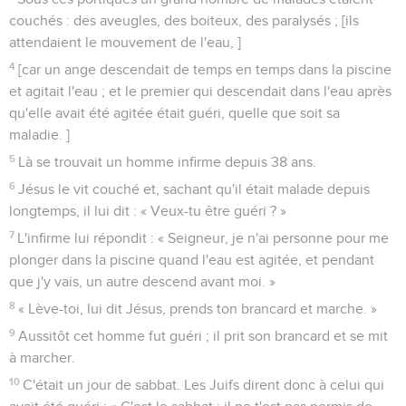
couchés : des aveugles, des boiteux, des paralysés ; [ils
attendaient le mouvement de l'eau, ]
4
[car un ange descendait de temps en temps dans la piscine
et agitait l'eau ; et le premier qui descendait dans l'eau après
qu'elle avait été agitée était guéri, quelle que soit sa
maladie. ]
5
Là se trouvait un homme infirme depuis 38 ans.
6
Jésus le vit couché et, sachant qu'il était malade depuis
longtemps, il lui dit : « Veux-tu être guéri ? »
7
L'infirme lui répondit : « Seigneur, je n'ai personne pour me
plonger dans la piscine quand l'eau est agitée, et pendant
que j'y vais, un autre descend avant moi. »
8
« Lève-toi, lui dit Jésus, prends ton brancard et marche. »
9
Aussitôt cet homme fut guéri ; il prit son brancard et se mit
à marcher.
10
C'était un jour de sabbat. Les Juifs dirent donc à celui qui