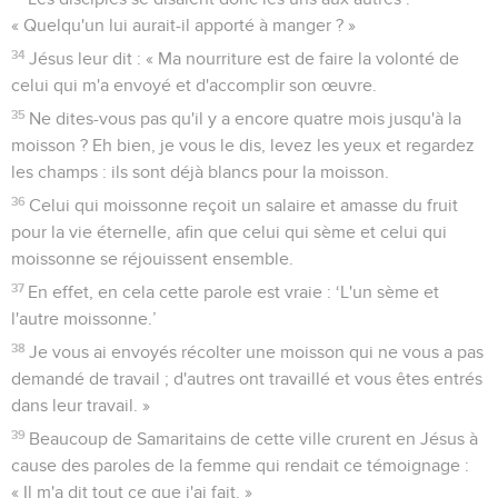
« Quelqu'un lui aurait-il apporté à manger ? »
34
Jésus leur dit : « Ma nourriture est de faire la volonté de
celui qui m'a envoyé et d'accomplir son œuvre.
35
Ne dites-vous pas qu'il y a encore quatre mois jusqu'à la
moisson ? Eh bien, je vous le dis, levez les yeux et regardez
les champs : ils sont déjà blancs pour la moisson.
36
Celui qui moissonne reçoit un salaire et amasse du fruit
pour la vie éternelle, afin que celui qui sème et celui qui
moissonne se réjouissent ensemble.
37
En effet, en cela cette parole est vraie : ‘L'un sème et
l'autre moissonne.’
38
Je vous ai envoyés récolter une moisson qui ne vous a pas
demandé de travail ; d'autres ont travaillé et vous êtes entrés
dans leur travail. »
39
Beaucoup de Samaritains de cette ville crurent en Jésus à
cause des paroles de la femme qui rendait ce témoignage :
« Il m'a dit tout ce que j'ai fait. »