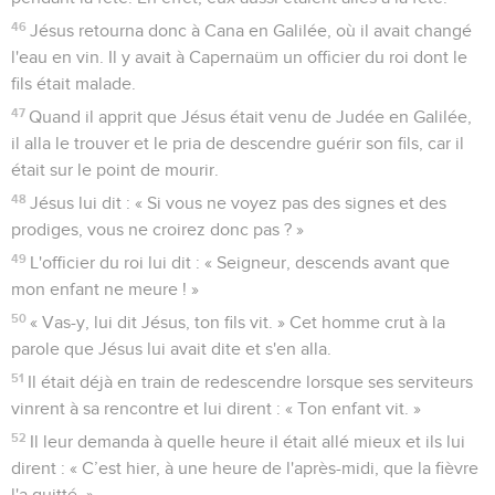
46
Jésus retourna donc à Cana en Galilée, où il avait changé
l'eau en vin. Il y avait à Capernaüm un officier du roi dont le
fils était malade.
47
Quand il apprit que Jésus était venu de Judée en Galilée,
il alla le trouver et le pria de descendre guérir son fils, car il
était sur le point de mourir.
48
Jésus lui dit : « Si vous ne voyez pas des signes et des
prodiges, vous ne croirez donc pas ? »
49
L'officier du roi lui dit : « Seigneur, descends avant que
mon enfant ne meure ! »
50
« Vas-y, lui dit Jésus, ton fils vit. » Cet homme crut à la
parole que Jésus lui avait dite et s'en alla.
51
Il était déjà en train de redescendre lorsque ses serviteurs
vinrent à sa rencontre et lui dirent : « Ton enfant vit. »
52
Il leur demanda à quelle heure il était allé mieux et ils lui
dirent : « C’est hier, à une heure de l'après-midi, que la fièvre
l'a quitté. »