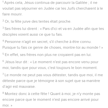
1
Après cela, Jésus continua de parcourir la Galilée ; il ne
voulait pas séjourner en Judée car les Juifs cherchaient à le
faire mourir.
2
Or, la fête juive des tentes était proche.
3
Ses frères lui dirent : « Pars d'ici et va en Judée afin que tes
disciples voient aussi ce que tu fais.
4
Personne n'agit en secret, s'il cherche à être connu.
Puisque tu fais ce genre de choses, montre-toi au monde ! »
5
En effet, ses frères non plus ne croyaient pas en lui.
6
Jésus leur dit : « Le moment n'est pas encore venu pour
moi, tandis que pour vous, c'est toujours le bon moment.
7
Le monde ne peut pas vous détester, tandis que moi, il me
déteste parce que je témoigne à son sujet que sa manière
d’agir est mauvaise.
8
Montez donc à cette fête ! Quant à moi, je n'y monte pas
encore parce que le moment n'est pas encore arrivé pour
moi. »