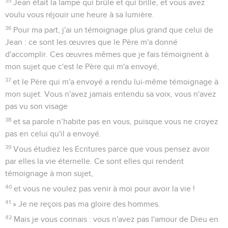
35
Jean était la lampe qui brûle et qui brille, et vous avez
voulu vous réjouir une heure à sa lumière.
36
Pour ma part, j'ai un témoignage plus grand que celui de
Jean : ce sont les œuvres que le Père m'a donné
d'accomplir. Ces œuvres mêmes que je fais témoignent à
mon sujet que c'est le Père qui m'a envoyé,
37
et le Père qui m'a envoyé a rendu lui-même témoignage à
mon sujet. Vous n'avez jamais entendu sa voix, vous n'avez
pas vu son visage
38
et sa parole n’habite pas en vous, puisque vous ne croyez
pas en celui qu'il a envoyé.
39
Vous étudiez les Ecritures parce que vous pensez avoir
par elles la vie éternelle. Ce sont elles qui rendent
témoignage à mon sujet,
40
et vous ne voulez pas venir à moi pour avoir la vie !
41
» Je ne reçois pas ma gloire des hommes.
42
Mais je vous connais : vous n'avez pas l'amour de Dieu en