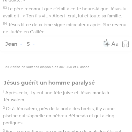
53
Le père reconnut que c'était à cette heure-là que Jésus lui
avait dit : « Ton fils vit. » Alors il crut, lui et toute sa famille.
54
Jésus fit ce deuxième signe miraculeux après être revenu
de Judée en Galilée.
Jean
5
Les vidéos ne sont pas disponibles aux USA et C anada.
Jésus guérit un homme paralysé
1
Après cela, il y eut une fête juive et Jésus monta à
Jérusalem.
2
Or à Jérusalem, près de la porte des brebis, il y a une
piscine qui s'appelle en hébreu Béthesda et qui a cinq
portiques.
3
Sous ces portiques un grand nombre de malades étaient