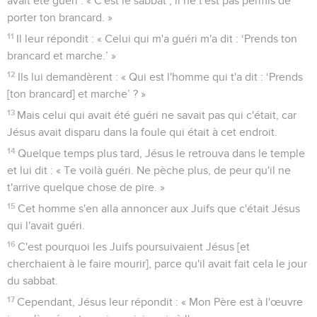
avait été guéri : « C'est le sabbat ; il ne t'est pas permis de
porter ton brancard. »
11
Il leur répondit : « Celui qui m'a guéri m'a dit : ‘Prends ton
brancard et marche.’ »
12
Ils lui demandèrent : « Qui est l'homme qui t'a dit : ‘Prends
[ton brancard] et marche’ ? »
13
Mais celui qui avait été guéri ne savait pas qui c'était, car
Jésus avait disparu dans la foule qui était à cet endroit.
14
Quelque temps plus tard, Jésus le retrouva dans le temple
et lui dit : « Te voilà guéri. Ne pèche plus, de peur qu'il ne
t'arrive quelque chose de pire. »
15
Cet homme s'en alla annoncer aux Juifs que c'était Jésus
qui l'avait guéri.
16
C'est pourquoi les Juifs poursuivaient Jésus [et
cherchaient à le faire mourir], parce qu'il avait fait cela le jour
du sabbat.
17
Cependant, Jésus leur répondit : « Mon Père est à l'œuvre