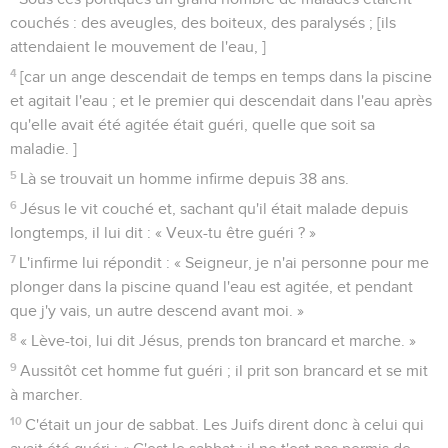
couchés : des aveugles, des boiteux, des paralysés ; [ils
attendaient le mouvement de l'eau, ]
4
[car un ange descendait de temps en temps dans la piscine
et agitait l'eau ; et le premier qui descendait dans l'eau après
qu'elle avait été agitée était guéri, quelle que soit sa
maladie. ]
5
Là se trouvait un homme infirme depuis 38 ans.
6
Jésus le vit couché et, sachant qu'il était malade depuis
longtemps, il lui dit : « Veux-tu être guéri ? »
7
L'infirme lui répondit : « Seigneur, je n'ai personne pour me
plonger dans la piscine quand l'eau est agitée, et pendant
que j'y vais, un autre descend avant moi. »
8
« Lève-toi, lui dit Jésus, prends ton brancard et marche. »
9
Aussitôt cet homme fut guéri ; il prit son brancard et se mit
à marcher.
10
C'était un jour de sabbat. Les Juifs dirent donc à celui qui