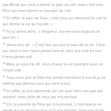
pas Moïse qui vous a donné le pain du ciel, mais c'est mon
Père qui vous donne le vrai pain du ciel.
33
En effet, le pain de Dieu, c'est celui qui descend du ciel et
qui donne la vie au monde. »
34
Ils lui dirent alors : « Seigneur, donne-nous toujours ce
pain-là ! »
35
Jésus leur dit : « C’est moi qui suis le pain de la vie. Celui
qui vient à moi n'aura jamais faim et celui qui croit en moi
n'aura jamais soif.
36
Mais, je vous l'ai dit, vous m'avez vu et pourtant vous ne
croyez pas.
37
Tous ceux que le Père me donne viendront à moi et je ne
mettrai pas dehors celui qui vient à moi.
38
En effet, je suis descendu du ciel pour faire non pas ma
volonté, mais celle de celui qui m'a envoyé.
39
[Or, la volonté du Père qui m'a envoyé, ] c'est que je ne
perde aucun de tous ceux qu'il m'a donnés, mais que je les