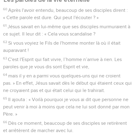
60
Après l'avoir entendu, beaucoup de ses disciples dirent :
« Cette parole est dure. Qui peut l'écouter ? »
61
Jésus savait en lui-même que ses disciples murmuraient à
ce sujet. Il leur dit : « Cela vous scandalise ?
62
Si vous voyiez le Fils de l'homme monter là où il était
auparavant !
63
C'est l'Esprit qui fait vivre, l’homme n’arrive à rien. Les
paroles que je vous dis sont Esprit et vie,
64
mais il y en a parmi vous quelques-uns qui ne croient
pas. » En effet, Jésus savait dès le début qui étaient ceux qui
ne croyaient pas et qui était celui qui le trahirait.
65
Il ajouta : « Voilà pourquoi je vous ai dit que personne ne
peut venir à moi à moins que cela ne lui soit donné par mon
Père. »
66
Dès ce moment, beaucoup de ses disciples se retirèrent
et arrêtèrent de marcher avec lui.