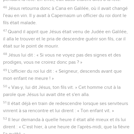
46
Jésus retourna donc à Cana en Galilée, où il avait changé
l'eau en vin. Il y avait à Capernaüm un officier du roi dont le
fils était malade.
47
Quand il apprit que Jésus était venu de Judée en Galilée,
il alla le trouver et le pria de descendre guérir son fils, car il
était sur le point de mourir.
48
Jésus lui dit : « Si vous ne voyez pas des signes et des
prodiges, vous ne croirez donc pas ? »
49
L'officier du roi lui dit : « Seigneur, descends avant que
mon enfant ne meure ! »
50
« Vas-y, lui dit Jésus, ton fils vit. » Cet homme crut à la
parole que Jésus lui avait dite et s'en alla.
51
Il était déjà en train de redescendre lorsque ses serviteurs
vinrent à sa rencontre et lui dirent : « Ton enfant vit. »
52
Il leur demanda à quelle heure il était allé mieux et ils lui
dirent : « C’est hier, à une heure de l'après-midi, que la fièvre
l'a quitté. »