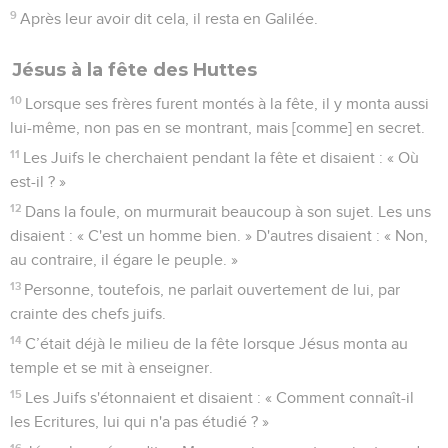
9
Après leur avoir dit cela, il resta en Galilée.
Jésus à la fête des Huttes
10
Lorsque ses frères furent montés à la fête, il y monta aussi
lui-même, non pas en se montrant, mais [comme] en secret.
11
Les Juifs le cherchaient pendant la fête et disaient : « Où
est-il ? »
12
Dans la foule, on murmurait beaucoup à son sujet. Les uns
disaient : « C'est un homme bien. » D'autres disaient : « Non,
au contraire, il égare le peuple. »
13
Personne, toutefois, ne parlait ouvertement de lui, par
crainte des chefs juifs.
14
C’était déjà le milieu de la fête lorsque Jésus monta au
temple et se mit à enseigner.
15
Les Juifs s'étonnaient et disaient : « Comment connaît-il
les Ecritures, lui qui n'a pas étudié ? »
16