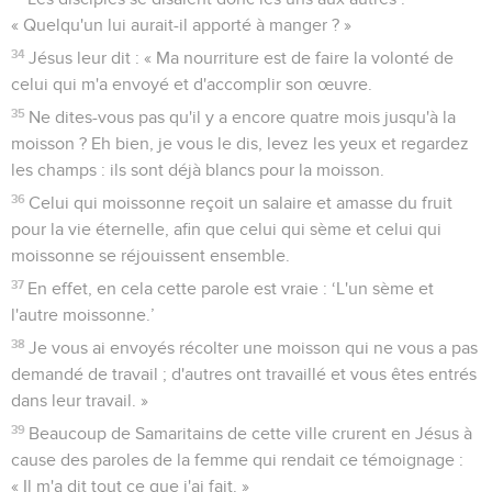
« Quelqu'un lui aurait-il apporté à manger ? »
34
Jésus leur dit : « Ma nourriture est de faire la volonté de
celui qui m'a envoyé et d'accomplir son œuvre.
35
Ne dites-vous pas qu'il y a encore quatre mois jusqu'à la
moisson ? Eh bien, je vous le dis, levez les yeux et regardez
les champs : ils sont déjà blancs pour la moisson.
36
Celui qui moissonne reçoit un salaire et amasse du fruit
pour la vie éternelle, afin que celui qui sème et celui qui
moissonne se réjouissent ensemble.
37
En effet, en cela cette parole est vraie : ‘L'un sème et
l'autre moissonne.’
38
Je vous ai envoyés récolter une moisson qui ne vous a pas
demandé de travail ; d'autres ont travaillé et vous êtes entrés
dans leur travail. »
39
Beaucoup de Samaritains de cette ville crurent en Jésus à
cause des paroles de la femme qui rendait ce témoignage :
« Il m'a dit tout ce que j'ai fait. »