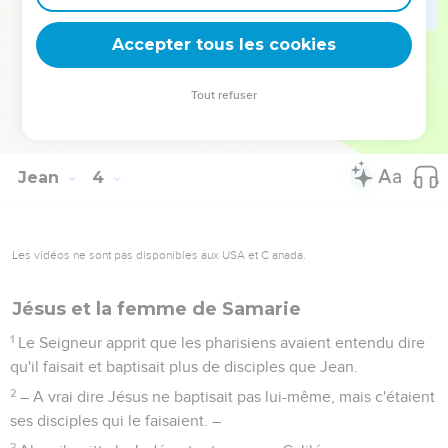
En effet, celui que Dieu a envoyé dit les paroles de Dieu,
parce que Dieu lui donne l'Esprit sans mesure.
Accepter tous les cookies
35
Le Père aime le Fils et a tout remis entre ses mains.
36
Celui qui croit au Fils a la vie éternelle ; celui qui ne croit
Tout refuser
pas au Fils ne verra pas la vie, mais la colère de Dieu reste au
contraire sur lui. »
Jean
4
Les vidéos ne sont pas disponibles aux USA et C anada.
Jésus et la femme de Samarie
1
Le Seigneur apprit que les pharisiens avaient entendu dire
qu'il faisait et baptisait plus de disciples que Jean.
2
– A vrai dire Jésus ne baptisait pas lui-même, mais c'étaient
ses disciples qui le faisaient. –
3