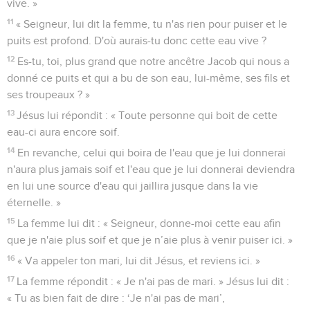
vive. »
11
« Seigneur, lui dit la femme, tu n'as rien pour puiser et le
puits est profond. D'où aurais-tu donc cette eau vive ?
12
Es-tu, toi, plus grand que notre ancêtre Jacob qui nous a
donné ce puits et qui a bu de son eau, lui-même, ses fils et
ses troupeaux ? »
13
Jésus lui répondit : « Toute personne qui boit de cette
eau-ci aura encore soif.
14
En revanche, celui qui boira de l'eau que je lui donnerai
n'aura plus jamais soif et l'eau que je lui donnerai deviendra
en lui une source d'eau qui jaillira jusque dans la vie
éternelle. »
15
La femme lui dit : « Seigneur, donne-moi cette eau afin
que je n'aie plus soif et que je n’aie plus à venir puiser ici. »
16
« Va appeler ton mari, lui dit Jésus, et reviens ici. »
17
La femme répondit : « Je n'ai pas de mari. » Jésus lui dit :
« Tu as bien fait de dire : ‘Je n'ai pas de mari’,