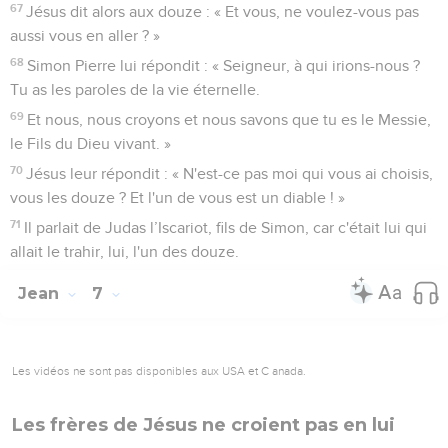
67
Jésus dit alors aux douze : « Et vous, ne voulez-vous pas
aussi vous en aller ? »
68
Simon Pierre lui répondit : « Seigneur, à qui irions-nous ?
Tu as les paroles de la vie éternelle.
69
Et nous, nous croyons et nous savons que tu es le Messie,
le Fils du Dieu vivant. »
70
Jésus leur répondit : « N'est-ce pas moi qui vous ai choisis,
vous les douze ? Et l'un de vous est un diable ! »
71
Il parlait de Judas l’Iscariot, fils de Simon, car c'était lui qui
allait le trahir, lui, l'un des douze.
Jean
7
Les vidéos ne sont pas disponibles aux USA et C anada.
Les frères de Jésus ne croient pas en lui