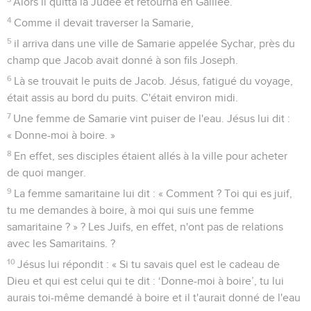
Alors il quitta la Judée et retourna en Galilée.
4
Comme il devait traverser la Samarie,
5
il arriva dans une ville de Samarie appelée Sychar, près du
champ que Jacob avait donné à son fils Joseph.
6
Là se trouvait le puits de Jacob. Jésus, fatigué du voyage,
était assis au bord du puits. C'était environ midi.
7
Une femme de Samarie vint puiser de l'eau. Jésus lui dit :
« Donne-moi à boire. »
8
En effet, ses disciples étaient allés à la ville pour acheter
de quoi manger.
9
La femme samaritaine lui dit : « Comment ? Toi qui es juif,
tu me demandes à boire, à moi qui suis une femme
samaritaine ? » ? Les Juifs, en effet, n'ont pas de relations
avec les Samaritains. ?
10
Jésus lui répondit : « Si tu savais quel est le cadeau de
Dieu et qui est celui qui te dit : ‘Donne-moi à boire’, tu lui
aurais toi-même demandé à boire et il t'aurait donné de l'eau