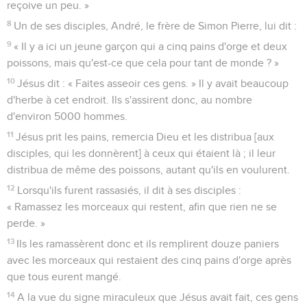
reçoive un peu. »
8
Un de ses disciples, André, le frère de Simon Pierre, lui dit :
9
« Il y a ici un jeune garçon qui a cinq pains d'orge et deux
poissons, mais qu'est-ce que cela pour tant de monde ? »
10
Jésus dit : « Faites asseoir ces gens. » Il y avait beaucoup
d'herbe à cet endroit. Ils s'assirent donc, au nombre
d'environ 5000 hommes.
11
Jésus prit les pains, remercia Dieu et les distribua [aux
disciples, qui les donnèrent] à ceux qui étaient là ; il leur
distribua de même des poissons, autant qu'ils en voulurent.
12
Lorsqu'ils furent rassasiés, il dit à ses disciples :
« Ramassez les morceaux qui restent, afin que rien ne se
perde. »
13
Ils les ramassèrent donc et ils remplirent douze paniers
avec les morceaux qui restaient des cinq pains d'orge après
que tous eurent mangé.
14
A la vue du signe miraculeux que Jésus avait fait, ces gens