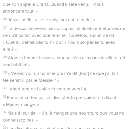
que l'on appelle Christ. Quand il sera venu, il nous
annoncera tout. »
26
Jésus lui dit : « Je le suis, moi qui te parle. »
27
Là-dessus arrivèrent ses disciples, et ils étaient étonnés de
ce qu'il parlait avec une femme. Toutefois, aucun ne dit :
« Que lui demandes-tu ? » ou : « Pourquoi parles-tu avec
elle ? »
28
Alors la femme laissa sa cruche, s'en alla dans la ville et dit
aux habitants :
29
« Venez voir un homme qui m'a dit [tout] ce que j'ai fait.
Ne serait-il pas le Messie ? »
30
Ils sortirent de la ville et vinrent vers lui.
31
Pendant ce temps, les disciples le pressaient en disant :
« Maître, mange. »
32
Mais il leur dit : « J'ai à manger une nourriture que vous ne
connaissez pas. »
33
Les disciples se disaient donc les uns aux autres :