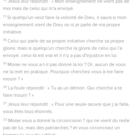
Jésus leur répondit : « Mon enseignement ne vient pas de
moi mais de celui qui m'a envoyé.
17
Si quelqu'un veut faire la volonté de Dieu, il saura si mon
enseignement vient de Dieu ou si je parle de ma propre
initiative.
18
Celui qui parle de sa propre initiative cherche sa propre
gloire, mais si quelqu'un cherche la gloire de celui qui l'a
envoyé, celui-là est vrai et il n'y a pas d'injustice en lui.
19
Moïse ne vous a-t-il pas donné la loi ? Or, aucun de vous
ne la met en pratique. Pourquoi cherchez-vous à me faire
mourir ? »
20
La foule répondit : « Tu as un démon. Qui cherche à te
faire mourir ? »
21
Jésus leur répondit : « Pour une seule œuvre que j’ai faite,
vous êtes tous étonnés.
22
Moïse vous a donné la circoncision ? qui ne vient du reste
pas de lui, mais des patriarches ? et vous circoncisez un
homme le jour du sabbat.