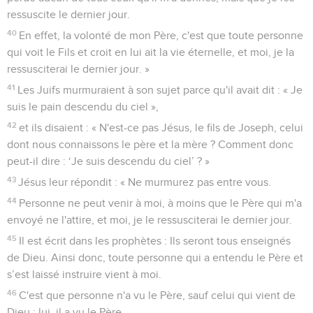
ressuscite le dernier jour.
40
En effet, la volonté de mon Père, c'est que toute personne
qui voit le Fils et croit en lui ait la vie éternelle, et moi, je la
ressusciterai le dernier jour. »
41
Les Juifs murmuraient à son sujet parce qu'il avait dit : « Je
suis le pain descendu du ciel »,
42
et ils disaient : « N'est-ce pas Jésus, le fils de Joseph, celui
dont nous connaissons le père et la mère ? Comment donc
peut-il dire : ‘Je suis descendu du ciel’ ? »
43
Jésus leur répondit : « Ne murmurez pas entre vous.
44
Personne ne peut venir à moi, à moins que le Père qui m'a
envoyé ne l'attire, et moi, je le ressusciterai le dernier jour.
45
Il est écrit dans les prophètes : Ils seront tous enseignés
de Dieu. Ainsi donc, toute personne qui a entendu le Père et
s’est laissé instruire vient à moi.
46
C'est que personne n'a vu le Père, sauf celui qui vient de
Dieu ; lui, il a vu le Père.