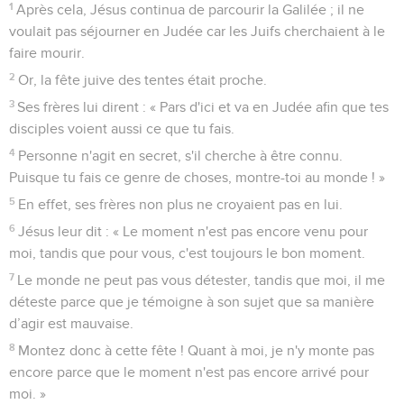
1
Après cela, Jésus continua de parcourir la Galilée ; il ne
voulait pas séjourner en Judée car les Juifs cherchaient à le
faire mourir.
2
Or, la fête juive des tentes était proche.
3
Ses frères lui dirent : « Pars d'ici et va en Judée afin que tes
disciples voient aussi ce que tu fais.
4
Personne n'agit en secret, s'il cherche à être connu.
Puisque tu fais ce genre de choses, montre-toi au monde ! »
5
En effet, ses frères non plus ne croyaient pas en lui.
6
Jésus leur dit : « Le moment n'est pas encore venu pour
moi, tandis que pour vous, c'est toujours le bon moment.
7
Le monde ne peut pas vous détester, tandis que moi, il me
déteste parce que je témoigne à son sujet que sa manière
d’agir est mauvaise.
8
Montez donc à cette fête ! Quant à moi, je n'y monte pas
encore parce que le moment n'est pas encore arrivé pour
moi. »