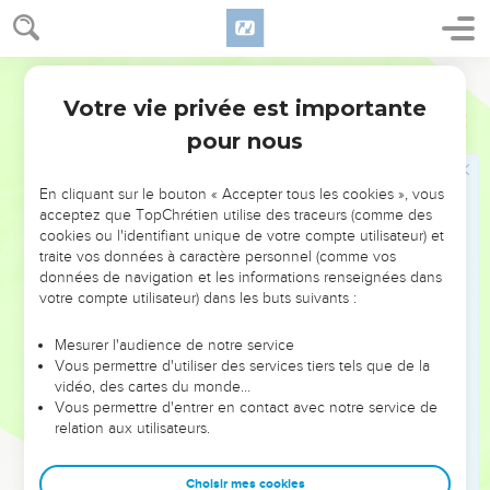
28
Vous-mêmes m'êtes témoins que j'ai dit : ‘Moi, je ne suis
pas le Messie, mais j'ai été envoyé devant lui.’
Segond 21
29
Celui qui a la mariée, c'est le marié, mais l'ami du marié,
Votre vie privée est importante
Jean
3
qui se tient là et qui l'entend, éprouve une grande joie à
pour nous
cause de la voix du marié. Ainsi donc, cette joie qui est la
mienne est parfaite.
En cliquant sur le bouton « Accepter tous les cookies », vous
30
Il faut qu'il grandisse et que moi, je diminue.
acceptez que TopChrétien utilise des traceurs (comme des
cookies ou l'identifiant unique de votre compte utilisateur) et
Celui qui vient du ciel
traite vos données à caractère personnel (comme vos
données de navigation et les informations renseignées dans
31
Celui qui vient d'en haut est au-dessus de tous ; celui qui
votre compte utilisateur) dans les buts suivants :
est de la terre est de la terre et il parle des réalités terrestres.
Celui qui vient du ciel est au-dessus de tous,
Mesurer l'audience de notre service
Vous permettre d'utiliser des services tiers tels que de la
32
il rend témoignage de ce qu'il a vu et entendu, et
vidéo, des cartes du monde…
personne n’accepte son témoignage.
Vous permettre d'entrer en contact avec notre service de
relation aux utilisateurs.
33
Celui qui a accepté son témoignage a certifié que Dieu est
vrai.
Choisir mes cookies
34