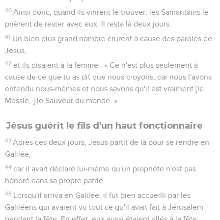
40
Ainsi donc, quand ils vinrent le trouver, les Samaritains le
prièrent de rester avec eux. Il resta là deux jours.
41
Un bien plus grand nombre crurent à cause des paroles de
Jésus,
42
et ils disaient à la femme : « Ce n'est plus seulement à
cause de ce que tu as dit que nous croyons, car nous l'avons
entendu nous-mêmes et nous savons qu'il est vraiment [le
Messie, ] le Sauveur du monde. »
Jésus guérit le fils d'un haut fonctionnaire
43
Après ces deux jours, Jésus partit de là pour se rendre en
Galilée,
44
car il avait déclaré lui-même qu'un prophète n'est pas
honoré dans sa propre patrie.
45
Lorsqu'il arriva en Galilée, il fut bien accueilli par les
Galiléens qui avaient vu tout ce qu'il avait fait à Jérusalem
pendant la fête. En effet, eux aussi étaient allés à la fête.