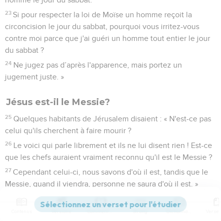
23
Si pour respecter la loi de Moïse un homme reçoit la
circoncision le jour du sabbat, pourquoi vous irritez-vous
contre moi parce que j'ai guéri un homme tout entier le jour
du sabbat ?
24
Ne jugez pas d’après l'apparence, mais portez un
jugement juste. »
Jésus est-il le Messie?
25
Quelques habitants de Jérusalem disaient : « N'est-ce pas
celui qu'ils cherchent à faire mourir ?
26
Le voici qui parle librement et ils ne lui disent rien ! Est-ce
que les chefs auraient vraiment reconnu qu'il est le Messie ?
27
Cependant celui-ci, nous savons d'où il est, tandis que le
Messie, quand il viendra, personne ne saura d'où il est. »
28
Jésus enseignait dans le temple. Il s'écria alors : « Vous
me connaissez et vous savez d'où je suis ! Pourtant je ne suis
Contenus
Versions
Commentaires
Strong
Dictionnaire