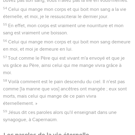
buvez pas son sang, vous n'avez pas la vie en vous-mêmes.
54
Celui qui mange mon corps et qui boit mon sang a la vie
éternelle, et moi, je le ressusciterai le dernier jour.
55
En effet, mon corps est vraiment une nourriture et mon
sang est vraiment une boisson.
56
Celui qui mange mon corps et qui boit mon sang demeure
en moi, et moi je demeure en lui.
57
Tout comme le Père qui est vivant m'a envoyé et que je
vis grâce au Père, ainsi celui qui me mange vivra grâce à
moi.
58
Voilà comment est le pain descendu du ciel. Il n'est pas
comme [la manne que vos] ancêtres ont mangée ; eux sont
morts, mais celui qui mange de ce pain vivra
éternellement. »
59
Jésus dit ces paroles alors qu'il enseignait dans une
synagogue, à Capernaüm.
Les paroles de la vie éternelle