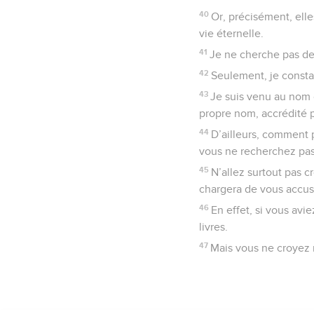
40
Or, précisément, elle
vie éternelle.
41
Je ne cherche pas de
42
Seulement, je consta
43
Je suis venu au nom d
propre nom, accrédité p
44
D’ailleurs, comment p
vous ne recherchez pas 
45
N’allez surtout pas c
chargera de vous accus
46
En effet, si vous avi
livres.
47
Mais vous ne croyez 