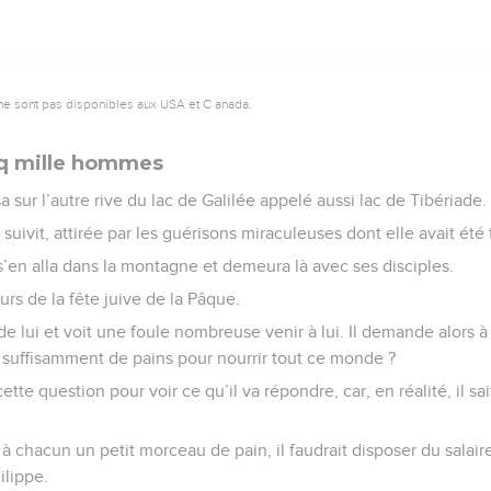
ne sont pas disponibles aux USA et C anada.
nq mille hommes
 sur l’autre rive du lac de Galilée appelé aussi lac de Tibériade.
uivit, attirée par les guérisons miraculeuses dont elle avait été
’en alla dans la montagne et demeura là avec ses disciples.
urs de la fête juive de la Pâque.
e lui et voit une foule nombreuse venir à lui. Il demande alors à
 suffisamment de pains pour nourrir tout ce monde ?
ette question pour voir ce qu’il va répondre, car, en réalité, il sa
à chacun un petit morceau de pain, il faudrait disposer du salai
ilippe.