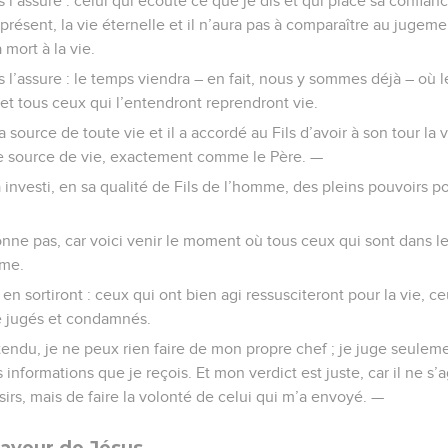
s l’assure : celui qui écoute ce que je dis et qui place sa confian
ésent, la vie éternelle et il n’aura pas à comparaître au jugement 
a mort à la vie.
s l’assure : le temps viendra – en fait, nous y sommes déjà – où 
 et tous ceux qui l’entendront reprendront vie.
la source de toute vie et il a accordé au Fils d’avoir à son tour la
ne source de vie, exactement comme le Père. —
 investi, en sa qualité de Fils de l’homme, des pleins pouvoirs p
nne pas, car voici venir le moment où tous ceux qui sont dans 
mme.
 en sortiront : ceux qui ont bien agi ressusciteront pour la vie, ce
re jugés et condamnés.
ntendu, je ne peux rien faire de mon propre chef ; je juge seul
informations que je reçois. Et mon verdict est juste, car il ne s’
sirs, mais de faire la volonté de celui qui m’a envoyé. —
aveur de Jésus