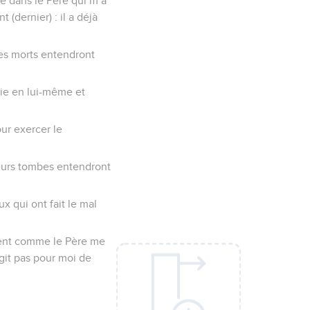
ce dans le Père qui m’a
(dernier) : il a déjà
les morts entendront
 vie en lui-même et
our exercer le
leurs tombes entendront
ux qui ont fait le mal
ement comme le Père me
agit pas pour moi de