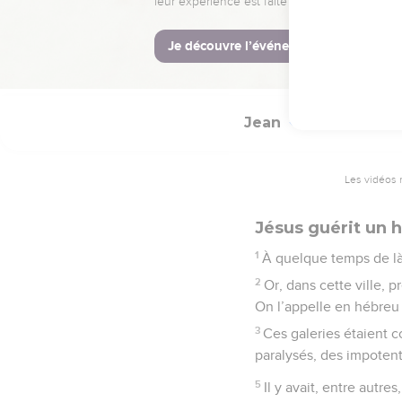
54
Tel fut le second mi
Jean
5
Les vidéos 
Jésus guérit un
1
À quelque temps de là
2
Or, dans cette ville, 
On l’appelle en hébreu
3
Ces galeries étaient 
paralysés, des impotent
5
Il y avait, entre autr