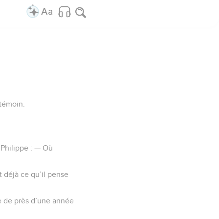
 témoin.
 Philippe : — Où
it déjà ce qu’il pense
re de près d’une année