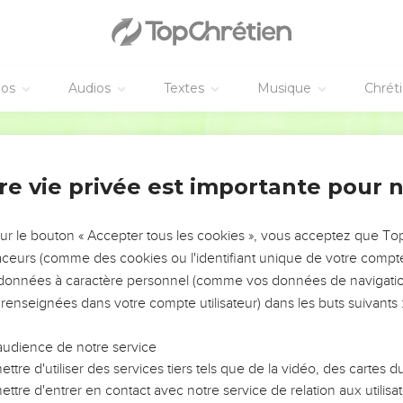
 et ils avaient vu tous les miracles qu’il y avait faits.
n Galilée où il avait changé l’eau en vin. Or, à Capernaüm, vivait
 était très malade.
éos
Audios
Textes
Musique
Chrét
sus était revenu de Judée en Galilée, il alla le trouver et le sup
t de mourir.
Parole Vivante
ez-vous toujours incapables de croire si vous ne voyez pas des m
re vie privée est importante pour 
l le pressait : — Seigneur, de grâce, viens vite avant que mon pet
sur le bouton « Accepter tous les cookies », vous acceptez que T
tre chez toi, ton fils est vivant. Cet homme crut Jésus sur parole et 
traceurs (comme des cookies ou l'identifiant unique de votre compte 
ur, plusieurs de ses serviteurs accoururent à sa rencontre et lui 
s données à caractère personnel (comme vos données de navigatio
 renseignées dans votre compte utilisateur) dans les buts suivants 
le heure son état s’était amélioré. Ils lui répondirent : — La fièvre
di.
audience de notre service
’était l’heure même où Jésus lui avait dit : « Ton fils est vivant ». 
ttre d'utiliser des services tiers tels que de la vidéo, des cartes
ttre d'entrer en contact avec notre service de relation aux utilisat