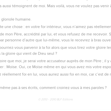
s aussi témoignent de moi. Mais voilà, vous ne voulez pas venir 
 gloriole humaine.
te une chose : en votre for intérieur, vous n’aimez pas réellemen
e mon Père, accrédité par lui, et vous refusez de me recevoir. S
ar personne d’autre que lui-même, vous le recevrez à bras ouver
ourriez-vous parvenir à la foi alors que vous tirez votre gloire l
la gloire qui vient de Dieu seul ?
roire que moi, je serai votre accusateur auprès de mon Père ; il y
er : Moïse. Oui, ce Moïse même en qui vous avez mis votre espoi
ez réellement foi en lui, vous auriez aussi foi en moi, car c’est de
même pas à ses écrits, comment croiriez-vous à mes paroles ?
© 2013 - 2010 BLF Editions