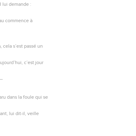
il lui demande :
l’eau commence à
, cela s’est passé un
jourd’hui, c’est jour
 —
aru dans la foule qui se
 lui dit-il, veille