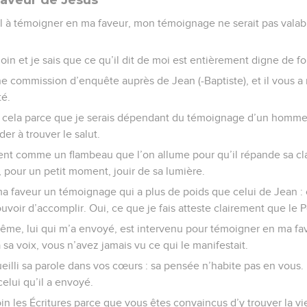
seul à témoigner en ma faveur, mon témoignage ne serait pas valab
oin et je sais que ce qu’il dit de moi est entièrement digne de fo
 commission d’enquête auprès de Jean (-Baptiste), et il vous 
té.
cela parce que je serais dépendant du témoignage d’un homme, 
er à trouver le salut.
ment comme un flambeau que l’on allume pour qu’il répande sa cla
pour un petit moment, jouir de sa lumière.
 ma faveur un témoignage qui a plus de poids que celui de Jean 
uvoir d’accomplir. Oui, ce que je fais atteste clairement que le 
même, lui qui m’a envoyé, est intervenu pour témoigner en ma fa
 sa voix, vous n’avez jamais vu ce qui le manifestait.
illi sa parole dans vos cœurs : sa pensée n’habite pas en vous.
elui qu’il a envoyé.
n les Écritures parce que vous êtes convaincus d’y trouver la vie