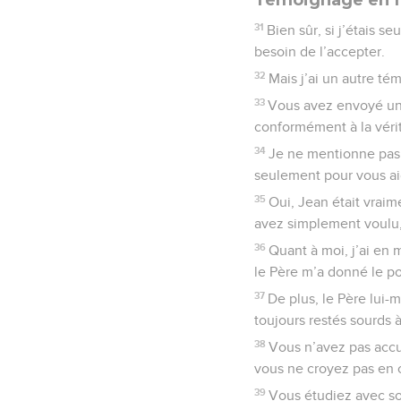
31
Bien sûr, si j’étais 
besoin de l’accepter.
32
Mais j’ai un autre tém
33
Vous avez envoyé une
conformément à la véri
34
Je ne mentionne pas 
seulement pour vous aid
35
Oui, Jean était vrai
avez simplement voulu, 
36
Quant à moi, j’ai en
le Père m’a donné le po
37
De plus, le Père lui-
toujours restés sourds à
38
Vous n’avez pas accue
vous ne croyez pas en c
39
Vous étudiez avec soi