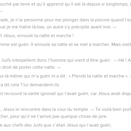
uché par terre et qu’il apprend qu’il est là depuis si longtemps, 
 —
malade, je n’ai personne pour me plonger dans la piscine quand 
ue je me traîne là-bas, un autre s’y précipite avant moi. —
dit Jésus, enroule ta natte et marche !
mme est guéri. Il enroule sa natte et se met à marcher. Mais voilà
Juifs interpellent donc l’homme qui vient d’être guéri : — Hé ! Au
e droit de porter cette natte. —
elui-là même qui m’a guéri m’a dit : « Prends ta natte et marche ».
’a dit cela ? lui demandent-ils.
 recouvré la santé ignorait qui l’avait guéri, car Jésus avait disp
Jésus le rencontre dans la cour du temple. — Te voilà bien portant,
her, pour qu’il ne t’arrive pas quelque chose de pire.
e aux chefs des Juifs que c’était Jésus qui l’avait guéri,