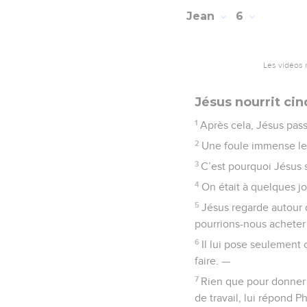
Jean
6
Les vidéos 
Jésus nourrit ci
1
Après cela, Jésus passa
2
Une foule immense le s
3
C’est pourquoi Jésus s
4
On était à quelques jo
5
Jésus regarde autour d
pourrions-nous acheter
6
Il lui pose seulement c
faire. —
7
Rien que pour donner 
de travail, lui répond Ph