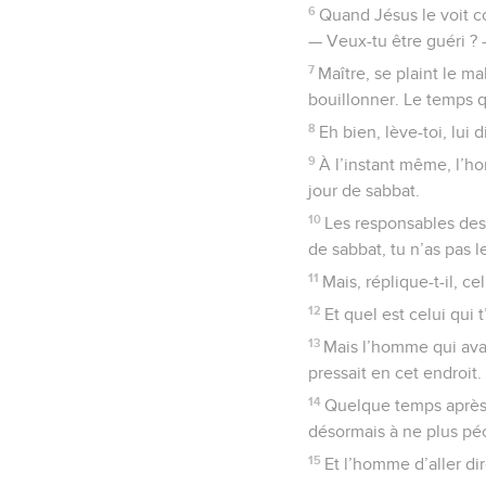
6
Quand Jésus le voit co
— Veux-tu être guéri ?
7
Maître, se plaint le 
bouillonner. Le temps q
8
Eh bien, lève-toi, lui 
9
À l’instant même, l’ho
jour de sabbat.
10
Les responsables des 
de sabbat, tu n’as pas l
11
Mais, réplique-t-il, c
12
Et quel est celui qui t
13
Mais l’homme qui avait
pressait en cet endroit.
14
Quelque temps après, 
désormais à ne plus péc
15
Et l’homme d’aller dir