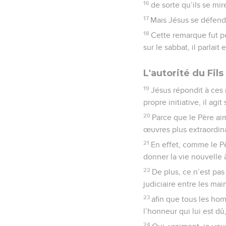
16
de sorte qu’ils se mir
17
Mais Jésus se défenda
18
Cette remarque fut po
sur le sabbat, il parlai
L'autorité du Fil
19
Jésus répondit à ces r
propre initiative, il agi
20
Parce que le Père aime
œuvres plus extraordina
21
En effet, comme le Pèr
donner la vie nouvelle 
22
De plus, ce n’est pas
judiciaire entre les main
23
afin que tous les ho
l’honneur qui lui est dû,
24