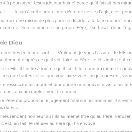
ent à poursuivre Jésus (de leur haine) parce qu’il faisait des mirac
it : — Jusqu’à cette heure, mon Père ne cesse d’agir, c’est pourqu
ur eux une raison de plus pour se décider à le faire mourir : non 
t encore de Dieu comme de son propre Père, il se faisait donc l’ég
s de Dieu
eproches en leur disant : — Vraiment, je vous l’assure : le Fils ne
t seulement d’après ce qu’il voit faire au Père. Le Fils imite tout ce
 le Fils, il l’initie à tout ce qu’il fait. Il lui donnera même le po
ires que toutes celles que vous avez vues jusqu’à présent, vous 
e ressuscite les morts et leur donne une nouvelle vie, ainsi le Fil
à tous ceux auxquels il veut la donner.
 le Père qui prononce le jugement final sur les hommes, il a remis
s du Fils,
mmes rendent honneur au Fils au même titre qu’au Père. Refuser 
 c’est, en fait, le refuser au Père qui l’a envoyé.