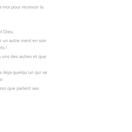
à moi pour recevoir la
t Dieu.
i un autre vient en son
ts !
es uns des autres et que
 a déjà quelqu’un qui se
r.
 moi que parlent ses