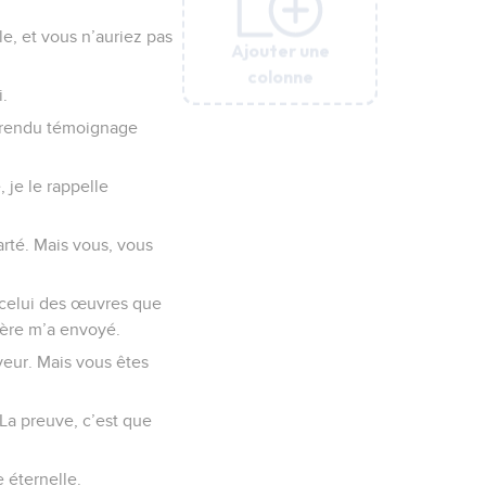
le, et vous n’auriez pas
Ajouter une
Ajouter une
Ajouter une
Ajouter une
Ajouter une
colonne
colonne
colonne
colonne
colonne
i.
a rendu témoignage
je le rappelle
rté. Mais vous, vous
: celui des œuvres que
Père m’a envoyé.
veur. Mais vous êtes
 La preuve, c’est que
 éternelle.