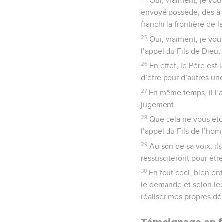
Oui, vraiment, je vou
envoyé possède, dès à pr
franchi la frontière de l
25
Oui, vraiment, je vou
l’appel du Fils de Dieu,
26
En effet, le Père est 
d’être pour d’autres u
27
En même temps, il l’a
jugement.
28
Que cela ne vous éto
l’appel du Fils de l’ho
29
Au son de sa voix, ils
ressusciteront pour êt
30
En tout ceci, bien e
le demande et selon les 
réaliser mes propres dé
Témoignage en f