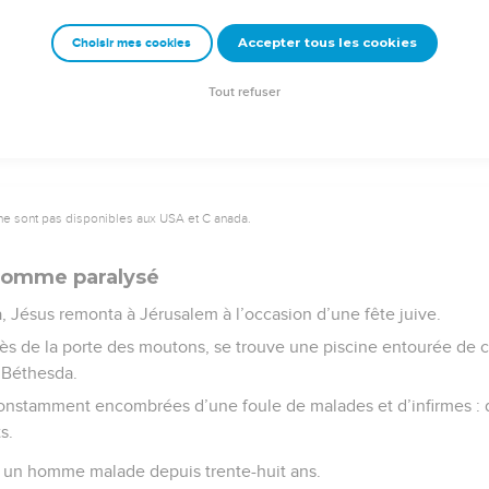
racle que Jésus accomplit à son retour de Judée en Galilée.
Accepter tous les cookies
Choisir mes cookies
© 2013 - 2010 BLF Editions
Tout refuser
ne sont pas disponibles aux USA et C anada.
 homme paralysé
, Jésus remonta à Jérusalem à l’occasion d’une fête juive.
près de la porte des moutons, se trouve une piscine entourée de c
 Béthesda.
constamment encombrées d’une foule de malades et d’infirmes : 
s.
es, un homme malade depuis trente-huit ans.