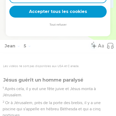
dirent : « C’est hier, à une heure de l'après-midi, que la fièvre
l'a quitté. »
Accepter tous les cookies
53
Le père reconnut que c'était à cette heure-là que Jésus lui
avait dit : « Ton fils vit. » Alors il crut, lui et toute sa famille.
Tout refuser
54
Jésus fit ce deuxième signe miraculeux après être revenu
de Judée en Galilée.
Jean
5
Les vidéos ne sont pas disponibles aux USA et C anada.
Jésus guérit un homme paralysé
1
Après cela, il y eut une fête juive et Jésus monta à
Jérusalem.
2
Or à Jérusalem, près de la porte des brebis, il y a une
piscine qui s'appelle en hébreu Béthesda et qui a cinq
portiques.