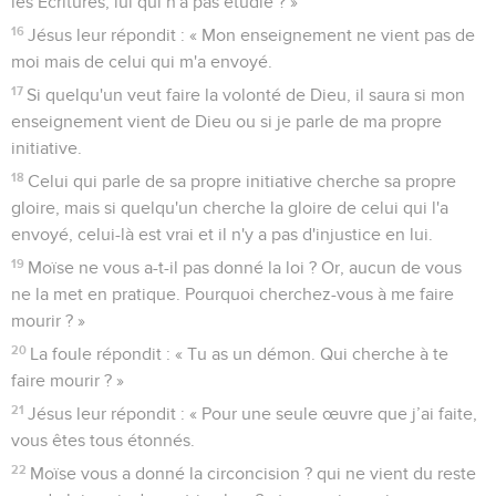
les Ecritures, lui qui n'a pas étudié ? »
16
Jésus leur répondit : « Mon enseignement ne vient pas de
moi mais de celui qui m'a envoyé.
17
Si quelqu'un veut faire la volonté de Dieu, il saura si mon
enseignement vient de Dieu ou si je parle de ma propre
initiative.
18
Celui qui parle de sa propre initiative cherche sa propre
gloire, mais si quelqu'un cherche la gloire de celui qui l'a
envoyé, celui-là est vrai et il n'y a pas d'injustice en lui.
19
Moïse ne vous a-t-il pas donné la loi ? Or, aucun de vous
ne la met en pratique. Pourquoi cherchez-vous à me faire
mourir ? »
20
La foule répondit : « Tu as un démon. Qui cherche à te
faire mourir ? »
21
Jésus leur répondit : « Pour une seule œuvre que j’ai faite,
vous êtes tous étonnés.
22
Moïse vous a donné la circoncision ? qui ne vient du reste