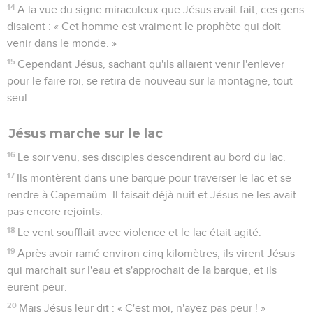
14
A la vue du signe miraculeux que Jésus avait fait, ces gens
disaient : « Cet homme est vraiment le prophète qui doit
venir dans le monde. »
15
Cependant Jésus, sachant qu'ils allaient venir l'enlever
pour le faire roi, se retira de nouveau sur la montagne, tout
seul.
Jésus marche sur le lac
16
Le soir venu, ses disciples descendirent au bord du lac.
17
Ils montèrent dans une barque pour traverser le lac et se
rendre à Capernaüm. Il faisait déjà nuit et Jésus ne les avait
pas encore rejoints.
18
Le vent soufflait avec violence et le lac était agité.
19
Après avoir ramé environ cinq kilomètres, ils virent Jésus
qui marchait sur l'eau et s'approchait de la barque, et ils
eurent peur.
20
Mais Jésus leur dit : « C'est moi, n'ayez pas peur ! »