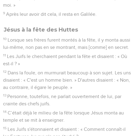
moi. »
9
Après leur avoir dit cela, il resta en Galilée.
Jésus à la fête des Huttes
10
Lorsque ses frères furent montés à la fête, il y monta aussi
lui-même, non pas en se montrant, mais [comme] en secret.
11
Les Juifs le cherchaient pendant la fête et disaient : « Où
est-il ? »
12
Dans la foule, on murmurait beaucoup à son sujet. Les uns
disaient : « C'est un homme bien. » D'autres disaient : « Non,
au contraire, il égare le peuple. »
13
Personne, toutefois, ne parlait ouvertement de lui, par
crainte des chefs juifs.
14
C’était déjà le milieu de la fête lorsque Jésus monta au
temple et se mit à enseigner.
15
Les Juifs s'étonnaient et disaient : « Comment connaît-il