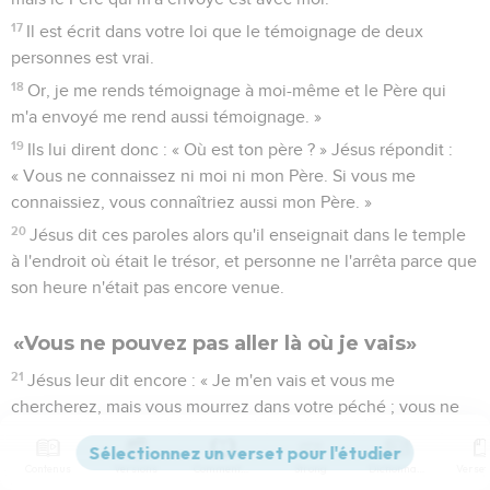
17
Il est écrit dans votre loi que le témoignage de deux
personnes est vrai.
18
Or, je me rends témoignage à moi-même et le Père qui
m'a envoyé me rend aussi témoignage. »
19
Ils lui dirent donc : « Où est ton père ? » Jésus répondit :
« Vous ne connaissez ni moi ni mon Père. Si vous me
connaissiez, vous connaîtriez aussi mon Père. »
20
Jésus dit ces paroles alors qu'il enseignait dans le temple
à l'endroit où était le trésor, et personne ne l'arrêta parce que
son heure n'était pas encore venue.
«Vous ne pouvez pas aller là où je vais»
21
Jésus leur dit encore : « Je m'en vais et vous me
chercherez, mais vous mourrez dans votre péché ; vous ne
pouvez pas venir là où je vais. »
22
Là-dessus les Juifs dirent : « Va-t-il se tuer, puisqu'il dit :
Contenus
Versions
Commentaires
Strong
Dictionnaire