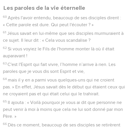
Les paroles de la vie éternelle
60
Après l'avoir entendu, beaucoup de ses disciples dirent :
« Cette parole est dure. Qui peut l'écouter ? »
61
Jésus savait en lui-même que ses disciples murmuraient à
ce sujet. Il leur dit : « Cela vous scandalise ?
62
Si vous voyiez le Fils de l'homme monter là où il était
auparavant !
63
C'est l'Esprit qui fait vivre, l’homme n’arrive à rien. Les
paroles que je vous dis sont Esprit et vie,
64
mais il y en a parmi vous quelques-uns qui ne croient
pas. » En effet, Jésus savait dès le début qui étaient ceux qui
ne croyaient pas et qui était celui qui le trahirait.
65
Il ajouta : « Voilà pourquoi je vous ai dit que personne ne
peut venir à moi à moins que cela ne lui soit donné par mon
Père. »
66
Dès ce moment, beaucoup de ses disciples se retirèrent