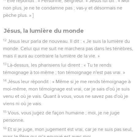
Elle répondit : « Personne, Seigneur. » Jésus lui dit : « Moi
non plus, je ne te condamne pas ; vas-y et désormais ne
pèche plus. » ]
Jésus, la lumière du monde
12
Jésus leur parla de nouveau. Il dit : « Je suis la lumière du
monde. Celui qui me suit ne marchera pas dans les ténèbres,
mais il aura au contraire la lumière de la vie. »
13
Là-dessus, les pharisiens lui dirent : « Tu te rends
témoignage à toi-même ; ton témoignage n'est pas vrai. »
14
Jésus leur répondit : « Même si je me rends témoignage à
moi-même, mon témoignage est vrai, car je sais d'où je suis
venu et où je vais. Quant à vous, vous ne savez pas d'où je
viens ni où je vais.
15
Vous, vous jugez de façon humaine ; moi, je ne juge
personne.
16
Et si je juge, mon jugement est vrai, car je ne suis pas seul,
mais le Père qui m'a envoyé est avec moi.