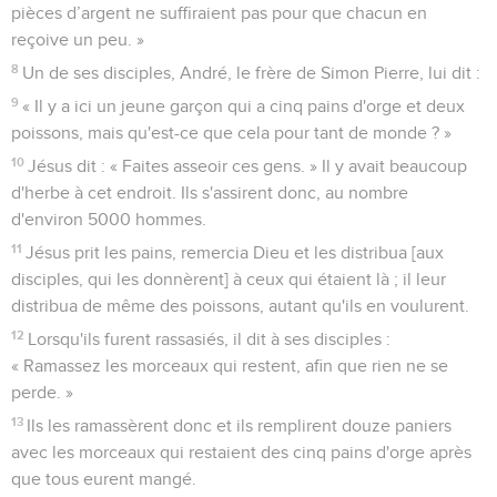
pièces d’argent ne suffiraient pas pour que chacun en
reçoive un peu. »
8
Un de ses disciples, André, le frère de Simon Pierre, lui dit :
9
« Il y a ici un jeune garçon qui a cinq pains d'orge et deux
poissons, mais qu'est-ce que cela pour tant de monde ? »
10
Jésus dit : « Faites asseoir ces gens. » Il y avait beaucoup
d'herbe à cet endroit. Ils s'assirent donc, au nombre
d'environ 5000 hommes.
11
Jésus prit les pains, remercia Dieu et les distribua [aux
disciples, qui les donnèrent] à ceux qui étaient là ; il leur
distribua de même des poissons, autant qu'ils en voulurent.
12
Lorsqu'ils furent rassasiés, il dit à ses disciples :
« Ramassez les morceaux qui restent, afin que rien ne se
perde. »
13
Ils les ramassèrent donc et ils remplirent douze paniers
avec les morceaux qui restaient des cinq pains d'orge après
que tous eurent mangé.