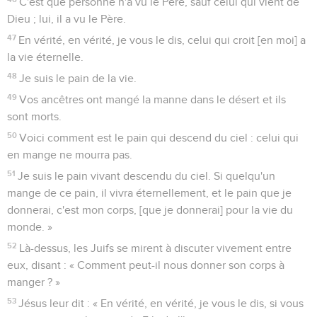
C'est que personne n'a vu le Père, sauf celui qui vient de
Dieu ; lui, il a vu le Père.
47
En vérité, en vérité, je vous le dis, celui qui croit [en moi] a
la vie éternelle.
48
Je suis le pain de la vie.
49
Vos ancêtres ont mangé la manne dans le désert et ils
sont morts.
50
Voici comment est le pain qui descend du ciel : celui qui
en mange ne mourra pas.
51
Je suis le pain vivant descendu du ciel. Si quelqu'un
mange de ce pain, il vivra éternellement, et le pain que je
donnerai, c'est mon corps, [que je donnerai] pour la vie du
monde. »
52
Là-dessus, les Juifs se mirent à discuter vivement entre
eux, disant : « Comment peut-il nous donner son corps à
manger ? »
53
Jésus leur dit : « En vérité, en vérité, je vous le dis, si vous