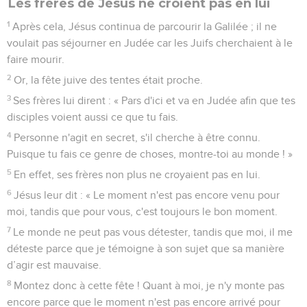
Les frères de Jésus ne croient pas en lui
1
Après cela, Jésus continua de parcourir la Galilée ; il ne
voulait pas séjourner en Judée car les Juifs cherchaient à le
faire mourir.
2
Or, la fête juive des tentes était proche.
3
Ses frères lui dirent : « Pars d'ici et va en Judée afin que tes
disciples voient aussi ce que tu fais.
4
Personne n'agit en secret, s'il cherche à être connu.
Puisque tu fais ce genre de choses, montre-toi au monde ! »
5
En effet, ses frères non plus ne croyaient pas en lui.
6
Jésus leur dit : « Le moment n'est pas encore venu pour
moi, tandis que pour vous, c'est toujours le bon moment.
7
Le monde ne peut pas vous détester, tandis que moi, il me
déteste parce que je témoigne à son sujet que sa manière
d’agir est mauvaise.
8
Montez donc à cette fête ! Quant à moi, je n'y monte pas
encore parce que le moment n'est pas encore arrivé pour