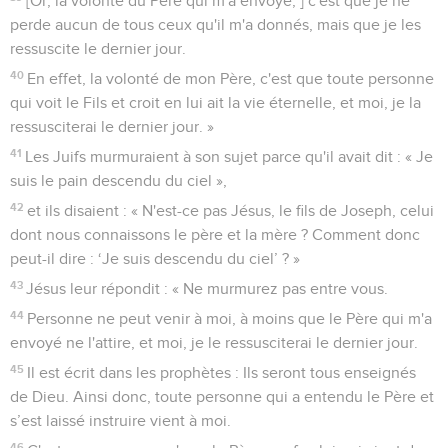
[Or, la volonté du Père qui m'a envoyé, ] c'est que je ne
perde aucun de tous ceux qu'il m'a donnés, mais que je les
ressuscite le dernier jour.
40
En effet, la volonté de mon Père, c'est que toute personne
qui voit le Fils et croit en lui ait la vie éternelle, et moi, je la
ressusciterai le dernier jour. »
41
Les Juifs murmuraient à son sujet parce qu'il avait dit : « Je
suis le pain descendu du ciel »,
42
et ils disaient : « N'est-ce pas Jésus, le fils de Joseph, celui
dont nous connaissons le père et la mère ? Comment donc
peut-il dire : ‘Je suis descendu du ciel’ ? »
43
Jésus leur répondit : « Ne murmurez pas entre vous.
44
Personne ne peut venir à moi, à moins que le Père qui m'a
envoyé ne l'attire, et moi, je le ressusciterai le dernier jour.
45
Il est écrit dans les prophètes : Ils seront tous enseignés
de Dieu. Ainsi donc, toute personne qui a entendu le Père et
s’est laissé instruire vient à moi.
46