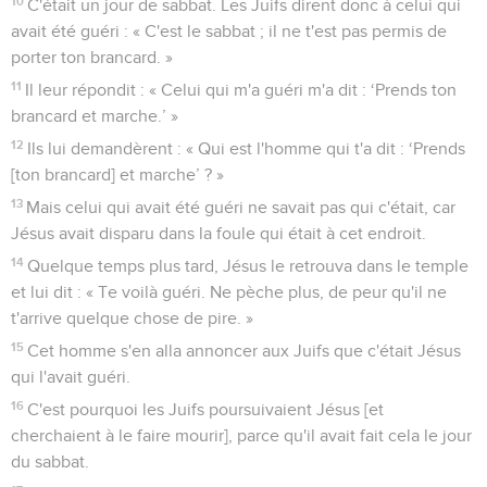
10
C'était un jour de sabbat. Les Juifs dirent donc à celui qui
avait été guéri : « C'est le sabbat ; il ne t'est pas permis de
porter ton brancard. »
11
Il leur répondit : « Celui qui m'a guéri m'a dit : ‘Prends ton
brancard et marche.’ »
12
Ils lui demandèrent : « Qui est l'homme qui t'a dit : ‘Prends
[ton brancard] et marche’ ? »
13
Mais celui qui avait été guéri ne savait pas qui c'était, car
Jésus avait disparu dans la foule qui était à cet endroit.
14
Quelque temps plus tard, Jésus le retrouva dans le temple
et lui dit : « Te voilà guéri. Ne pèche plus, de peur qu'il ne
t'arrive quelque chose de pire. »
15
Cet homme s'en alla annoncer aux Juifs que c'était Jésus
qui l'avait guéri.
16
C'est pourquoi les Juifs poursuivaient Jésus [et
cherchaient à le faire mourir], parce qu'il avait fait cela le jour
du sabbat.