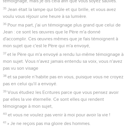
témoignage, mais je dis cela afin que vous soyez sauvés.
35
Jean était la lampe qui brûle et qui brille, et vous avez
voulu vous réjouir une heure à sa lumière.
36
Pour ma part, j'ai un témoignage plus grand que celui de
Jean : ce sont les œuvres que le Père m'a donné
d'accomplir. Ces œuvres mêmes que je fais témoignent à
mon sujet que c'est le Père qui m'a envoyé,
37
et le Père qui m'a envoyé a rendu lui-même témoignage à
mon sujet. Vous n'avez jamais entendu sa voix, vous n'avez
pas vu son visage
38
et sa parole n’habite pas en vous, puisque vous ne croyez
pas en celui qu'il a envoyé.
39
Vous étudiez les Ecritures parce que vous pensez avoir
par elles la vie éternelle. Ce sont elles qui rendent
témoignage à mon sujet,
40
et vous ne voulez pas venir à moi pour avoir la vie !
41
» Je ne reçois pas ma gloire des hommes.