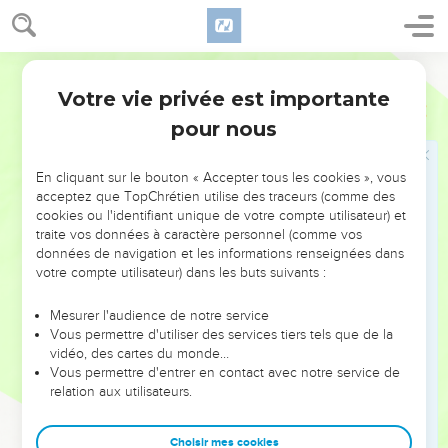
Galiléens qui avaient vu tout ce qu'il avait fait à Jérusalem
pendant la fête. En effet, eux aussi étaient allés à la fête.
46
Jésus retourna donc à Cana en Galilée, où il avait changé
Segond 21
l'eau en vin. Il y avait à Capernaüm un officier du roi dont le
Votre vie privée est importante
Jean
4
fils était malade.
pour nous
47
Quand il apprit que Jésus était venu de Judée en Galilée,
il alla le trouver et le pria de descendre guérir son fils, car il
En cliquant sur le bouton « Accepter tous les cookies », vous
était sur le point de mourir.
acceptez que TopChrétien utilise des traceurs (comme des
48
Jésus lui dit : « Si vous ne voyez pas des signes et des
cookies ou l'identifiant unique de votre compte utilisateur) et
traite vos données à caractère personnel (comme vos
prodiges, vous ne croirez donc pas ? »
données de navigation et les informations renseignées dans
49
L'officier du roi lui dit : « Seigneur, descends avant que
votre compte utilisateur) dans les buts suivants :
mon enfant ne meure ! »
Mesurer l'audience de notre service
50
« Vas-y, lui dit Jésus, ton fils vit. » Cet homme crut à la
Vous permettre d'utiliser des services tiers tels que de la
parole que Jésus lui avait dite et s'en alla.
vidéo, des cartes du monde…
51
Vous permettre d'entrer en contact avec notre service de
Il était déjà en train de redescendre lorsque ses serviteurs
relation aux utilisateurs.
vinrent à sa rencontre et lui dirent : « Ton enfant vit. »
52
Il leur demanda à quelle heure il était allé mieux et ils lui
Choisir mes cookies