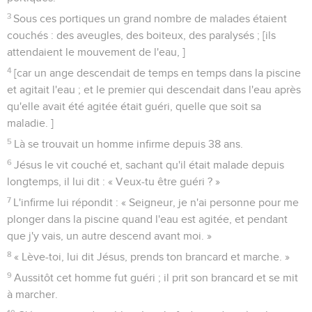
3
Sous ces portiques un grand nombre de malades étaient
couchés : des aveugles, des boiteux, des paralysés ; [ils
attendaient le mouvement de l'eau, ]
4
[car un ange descendait de temps en temps dans la piscine
et agitait l'eau ; et le premier qui descendait dans l'eau après
qu'elle avait été agitée était guéri, quelle que soit sa
maladie. ]
5
Là se trouvait un homme infirme depuis 38 ans.
6
Jésus le vit couché et, sachant qu'il était malade depuis
longtemps, il lui dit : « Veux-tu être guéri ? »
7
L'infirme lui répondit : « Seigneur, je n'ai personne pour me
plonger dans la piscine quand l'eau est agitée, et pendant
que j'y vais, un autre descend avant moi. »
8
« Lève-toi, lui dit Jésus, prends ton brancard et marche. »
9
Aussitôt cet homme fut guéri ; il prit son brancard et se mit
à marcher.