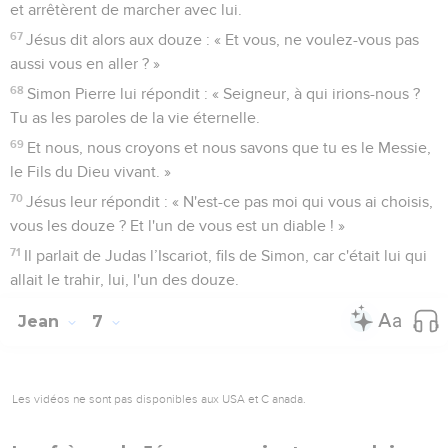
et arrêtèrent de marcher avec lui.
67
Jésus dit alors aux douze : « Et vous, ne voulez-vous pas
aussi vous en aller ? »
68
Simon Pierre lui répondit : « Seigneur, à qui irions-nous ?
Tu as les paroles de la vie éternelle.
69
Et nous, nous croyons et nous savons que tu es le Messie,
le Fils du Dieu vivant. »
70
Jésus leur répondit : « N'est-ce pas moi qui vous ai choisis,
vous les douze ? Et l'un de vous est un diable ! »
71
Il parlait de Judas l’Iscariot, fils de Simon, car c'était lui qui
allait le trahir, lui, l'un des douze.
Jean
7
Les vidéos ne sont pas disponibles aux USA et C anada.