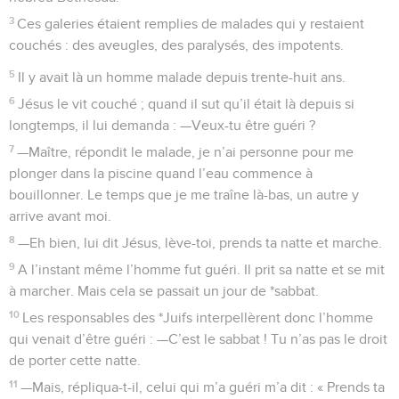
3
Ces galeries étaient remplies de malades qui y restaient
couchés : des aveugles, des paralysés, des impotents.
5
Il y avait là un homme malade depuis trente-huit ans.
6
Jésus le vit couché ; quand il sut qu’il était là depuis si
longtemps, il lui demanda : —Veux-tu être guéri ?
7
—Maître, répondit le malade, je n’ai personne pour me
plonger dans la piscine quand l’eau commence à
bouillonner. Le temps que je me traîne là-bas, un autre y
arrive avant moi.
8
—Eh bien, lui dit Jésus, lève-toi, prends ta natte et marche.
9
A l’instant même l’homme fut guéri. Il prit sa natte et se mit
à marcher. Mais cela se passait un jour de *sabbat.
10
Les responsables des *Juifs interpellèrent donc l’homme
qui venait d’être guéri : —C’est le sabbat ! Tu n’as pas le droit
de porter cette natte.
11
—Mais, répliqua-t-il, celui qui m’a guéri m’a dit : « Prends ta