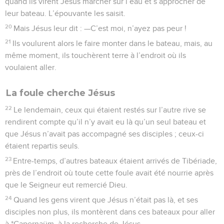
quand ils virent Jésus marcher sur l’eau et s’approcher de
leur bateau. L’épouvante les saisit.
20
Mais Jésus leur dit : —C’est moi, n’ayez pas peur !
21
Ils voulurent alors le faire monter dans le bateau, mais, au
même moment, ils touchèrent terre à l’endroit où ils
voulaient aller.
La foule cherche Jésus
22
Le lendemain, ceux qui étaient restés sur l’autre rive se
rendirent compte qu’il n’y avait eu là qu’un seul bateau et
que Jésus n’avait pas accompagné ses disciples ; ceux-ci
étaient repartis seuls.
23
Entre-temps, d’autres bateaux étaient arrivés de Tibériade,
près de l’endroit où toute cette foule avait été nourrie après
que le Seigneur eut remercié Dieu.
24
Quand les gens virent que Jésus n’était pas là, et ses
disciples non plus, ils montèrent dans ces bateaux pour aller
à *Capernaüm, à la recherche de Jésus.