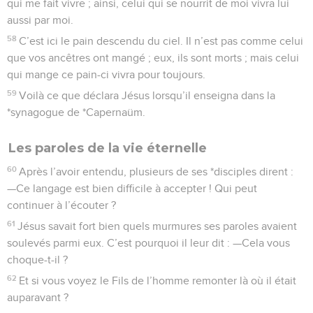
qui me fait vivre ; ainsi, celui qui se nourrit de moi vivra lui
aussi par moi.
58
C’est ici le pain descendu du ciel. Il n’est pas comme celui
que vos ancêtres ont mangé ; eux, ils sont morts ; mais celui
qui mange ce pain-ci vivra pour toujours.
59
Voilà ce que déclara Jésus lorsqu’il enseigna dans la
*synagogue de *Capernaüm.
Les paroles de la vie éternelle
60
Après l’avoir entendu, plusieurs de ses *disciples dirent :
—Ce langage est bien difficile à accepter ! Qui peut
continuer à l’écouter ?
61
Jésus savait fort bien quels murmures ses paroles avaient
soulevés parmi eux. C’est pourquoi il leur dit : —Cela vous
choque-t-il ?
62
Et si vous voyez le Fils de l’homme remonter là où il était
auparavant ?