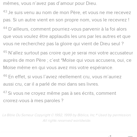
mêmes, vous n’avez pas d’amour pour Dieu.
43
Je suis venu au nom de mon Père, et vous ne me recevez
pas. Si un autre vient en son propre nom, vous le recevrez !
44
D’ailleurs, comment pourriez-vous parvenir à la foi alors
que vous voulez être applaudis les uns par les autres et que
vous ne recherchez pas la gloire qui vient de Dieu seul ?
45
N’allez surtout pas croire que je serai moi votre accusateur
auprès de mon Père ; c’est *Moïse qui vous accusera, oui, ce
Moïse même en qui vous avez mis votre espérance.
46
En effet, si vous l’aviez réellement cru, vous m’auriez
aussi cru, car il a parlé de moi dans ses livres.
47
Si vous ne croyez même pas à ses écrits, comment
croirez-vous à mes paroles ?
La Bible Du Semeur Copyright © 1992, 1999 by Biblica, Inc.® Used by permission.
All rights reserved worldwide.