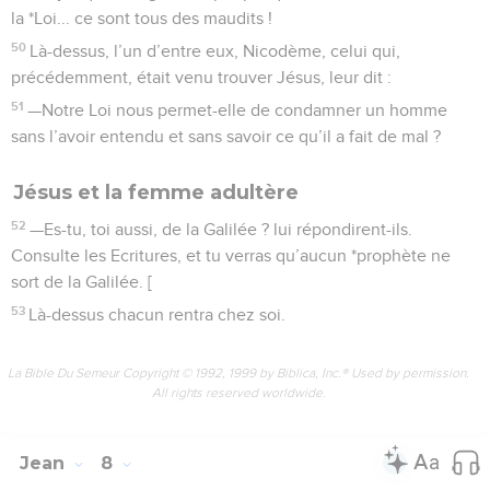
la *Loi... ce sont tous des maudits !
50
Là-dessus, l’un d’entre eux, Nicodème, celui qui,
précédemment, était venu trouver Jésus, leur dit :
51
—Notre Loi nous permet-elle de condamner un homme
sans l’avoir entendu et sans savoir ce qu’il a fait de mal ?
Jésus et la femme adultère
52
—Es-tu, toi aussi, de la Galilée ? lui répondirent-ils.
Consulte les Ecritures, et tu verras qu’aucun *prophète ne
sort de la Galilée. [
53
Là-dessus chacun rentra chez soi.
La Bible Du Semeur Copyright © 1992, 1999 by Biblica, Inc.® Used by permission.
All rights reserved worldwide.
Jean
8