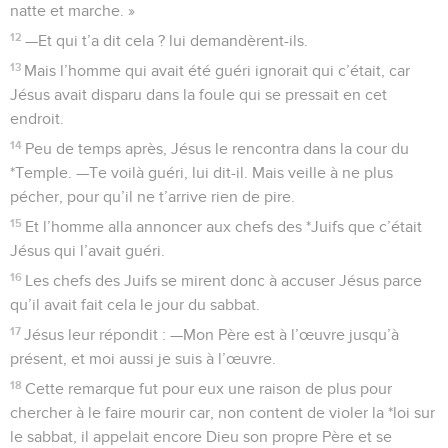
natte et marche. »
12
—Et qui t’a dit cela ? lui demandèrent-ils.
13
Mais l’homme qui avait été guéri ignorait qui c’était, car
Jésus avait disparu dans la foule qui se pressait en cet
endroit.
14
Peu de temps après, Jésus le rencontra dans la cour du
*Temple. —Te voilà guéri, lui dit-il. Mais veille à ne plus
pécher, pour qu’il ne t’arrive rien de pire.
15
Et l’homme alla annoncer aux chefs des *Juifs que c’était
Jésus qui l’avait guéri.
16
Les chefs des Juifs se mirent donc à accuser Jésus parce
qu’il avait fait cela le jour du sabbat.
17
Jésus leur répondit : —Mon Père est à l’œuvre jusqu’à
présent, et moi aussi je suis à l’œuvre.
18
Cette remarque fut pour eux une raison de plus pour
chercher à le faire mourir car, non content de violer la *loi sur
le sabbat, il appelait encore Dieu son propre Père et se