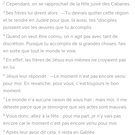
2
Cependant, on se rapprochait de la fête juive des Cabanes.
3
Ses frères lui dirent alors : —Tu devrais quitter cette région
et te rendre en Judée pour que, là aussi, tes *disciples
puissent voir les œuvres que tu accomplis.
4
Quand on veut être connu, on n’agit pas avec tant de
discrétion. Puisque tu accomplis de si grandes choses, fais
en sorte que tout le monde le voie.
5
En effet, les frères de Jésus eux-mêmes ne croyaient pas
en lui.
6
Jésus leur répondit : —Le moment n’est pas encore venu
pour moi. En revanche, pour vous, c’est toujours le bon
moment.
7
Le monde n’a aucune raison de vous haïr ; mais moi, il me
déteste parce que je témoigne que ses actes sont mauvais.
8
Vous donc, allez à la fête ; pour ma part, je n’y vais pas
encore car le moment n’est pas encore venu pour moi.
9
Après leur avoir dit cela, il resta en Galilée.