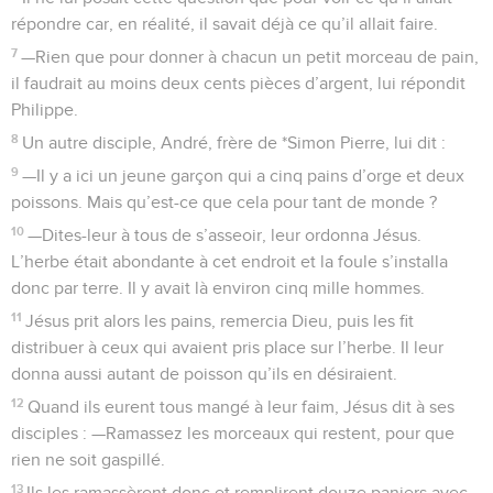
répondre car, en réalité, il savait déjà ce qu’il allait faire.
7
—Rien que pour donner à chacun un petit morceau de pain,
il faudrait au moins deux cents pièces d’argent, lui répondit
Philippe.
8
Un autre disciple, André, frère de *Simon Pierre, lui dit :
9
—Il y a ici un jeune garçon qui a cinq pains d’orge et deux
poissons. Mais qu’est-ce que cela pour tant de monde ?
10
—Dites-leur à tous de s’asseoir, leur ordonna Jésus.
L’herbe était abondante à cet endroit et la foule s’installa
donc par terre. Il y avait là environ cinq mille hommes.
11
Jésus prit alors les pains, remercia Dieu, puis les fit
distribuer à ceux qui avaient pris place sur l’herbe. Il leur
donna aussi autant de poisson qu’ils en désiraient.
12
Quand ils eurent tous mangé à leur faim, Jésus dit à ses
disciples : —Ramassez les morceaux qui restent, pour que
rien ne soit gaspillé.
13
Ils les ramassèrent donc et remplirent douze paniers avec