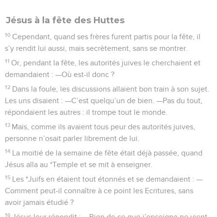
Jésus à la fête des Huttes
10
Cependant, quand ses frères furent partis pour la fête, il
s’y rendit lui aussi, mais secrètement, sans se montrer.
11
Or, pendant la fête, les autorités juives le cherchaient et
demandaient : —Où est-il donc ?
12
Dans la foule, les discussions allaient bon train à son sujet.
Les uns disaient : —C’est quelqu’un de bien. —Pas du tout,
répondaient les autres : il trompe tout le monde.
13
Mais, comme ils avaient tous peur des autorités juives,
personne n’osait parler librement de lui.
14
La moitié de la semaine de fête était déjà passée, quand
Jésus alla au *Temple et se mit à enseigner.
15
Les *Juifs en étaient tout étonnés et se demandaient : —
Comment peut-il connaître à ce point les Ecritures, sans
avoir jamais étudié ?
16
Jésus leur répondit : —Rien de ce que j’enseigne ne vient