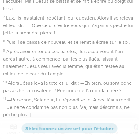
l’accuser. Mais Jésus se baissa et se mit à écrire du doigt sur
le sol.
7
Eux, ils insistaient, répétant leur question. Alors il se releva
et leur dit : —Que celui d’entre vous qui n’a jamais péché lui
jette la première pierre !
8
Puis il se baissa de nouveau et se remit à écrire sur le sol.
9
Après avoir entendu ces paroles, ils s’esquivèrent l’un
après l’autre, à commencer par les plus âgés, laissant
finalement Jésus seul avec la femme, qui était restée au
milieu de la cour du Temple.
10
Alors Jésus leva la tête et lui dit : —Eh bien, où sont donc
passés tes accusateurs ? Personne ne t’a condamnée ?
11
—Personne, Seigneur, lui répondit-elle. Alors Jésus reprit :
—Je ne te condamne pas non plus. Va, mais désormais, ne
pèche plus. ]
Jésus, la lumière du monde
Contenus
Versions
Commentaires
Strong
Dictionnaire