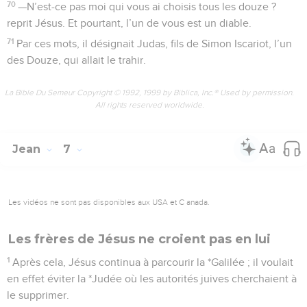
70
—N’est-ce pas moi qui vous ai choisis tous les douze ?
reprit Jésus. Et pourtant, l’un de vous est un diable.
71
Par ces mots, il désignait Judas, fils de Simon Iscariot, l’un
des Douze, qui allait le trahir.
La Bible Du Semeur Copyright © 1992, 1999 by Biblica, Inc.® Used by permission.
All rights reserved worldwide.
Jean
7
Les vidéos ne sont pas disponibles aux USA et C anada.
Les frères de Jésus ne croient pas en lui
1
Après cela, Jésus continua à parcourir la *Galilée ; il voulait
en effet éviter la *Judée où les autorités juives cherchaient à
le supprimer.