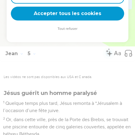
54
Tel est le deuxième signe miraculeux que Jésus accomplit
Accepter tous les cookies
en Galilée, après son retour de Judée.
La Bible Du Semeur Copyright © 1992, 1999 by Biblica, Inc.® Used by permission.
Tout refuser
All rights reserved worldwide.
Jean
5
Les vidéos ne sont pas disponibles aux USA et C anada.
Jésus guérit un homme paralysé
1
Quelque temps plus tard, Jésus remonta à *Jérusalem à
l’occasion d’une fête juive.
2
Or, dans cette ville, près de la Porte des Brebis, se trouvait
une piscine entourée de cinq galeries couvertes, appelée en
hébreu Béthesda.