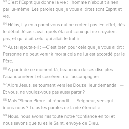
63
C’est l’Esprit qui donne la vie ; l’homme n’aboutit à rien
par lui-même. Les paroles que je vous ai dites sont Esprit et
vie.
64
Hélas, il y en a parmi vous qui ne croient pas. En effet, dès
le début Jésus savait quels étaient ceux qui ne croyaient
pas, et qui était celui qui allait le trahir.
65
Aussi ajouta-t-il : —C’est bien pour cela que je vous ai dit :
Personne ne peut venir à moi si cela ne lui est accordé par le
Père.
66
A partir de ce moment-là, beaucoup de ses disciples
l’abandonnèrent et cessèrent de l’accompagner.
67
Alors Jésus, se tournant vers les Douze, leur demanda : —
Et vous, ne voulez-vous pas aussi partir ?
68
Mais *Simon Pierre lui répondit : —Seigneur, vers qui
irions-nous ? Tu as les paroles de la vie éternelle.
69
Nous, nous avons mis toute notre *confiance en toi et
nous savons que tu es le Saint, envoyé de Dieu.