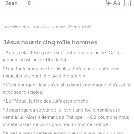
Jean
6
Les vidéos ne sont pas disponibles aux USA et C anada.
Jésus nourrit cinq mille hommes
1
Après cela, Jésus passa sur l’autre rive du lac de *Galilée
(appelé aussi lac de Tibériade).
2
Une foule immense le suivait, attirée par les guérisons
miraculeuses dont elle avait été témoin.
3
C’est pourquoi Jésus s’en alla dans la montagne et s’assit là
avec ses *disciples.
4
La *Pâque, la fête des Juifs était proche.
5
Jésus regarda autour de lui et vit une foule nombreuse
venir à lui. Alors il demanda à Philippe : —Où pourrions-nous
acheter assez de pains pour nourrir tout ce monde ?
6
Il ne lui posait cette question que pour voir ce qu’il allait