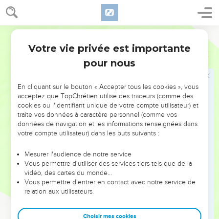
Galilée, il alla le trouver et le supplia de venir guérir son fils
qui était sur le point de mourir.
Semeur
48
Jésus lui dit : —A moins de voir des signes miraculeux et
Votre vie privée est importante
des choses extraordinaires, vous ne croirez donc pas ?
Jean
4
pour nous
49
Mais le fonctionnaire insistait : —Seigneur, viens vite avant
que mon petit garçon ne meure.
En cliquant sur le bouton « Accepter tous les cookies », vous
50
—Va, lui dit Jésus, rentre chez toi, ton fils est bien portant.
acceptez que TopChrétien utilise des traceurs (comme des
Cet homme crut Jésus sur parole et il repartit chez lui.
cookies ou l'identifiant unique de votre compte utilisateur) et
traite vos données à caractère personnel (comme vos
51
Sur le chemin du retour, plusieurs de ses serviteurs vinrent
données de navigation et les informations renseignées dans
à sa rencontre et lui annoncèrent : —Ton fils est bien
votre compte utilisateur) dans les buts suivants :
portant !
52
Il leur demanda à quelle heure son état s’était amélioré. Ils
Mesurer l'audience de notre service
Vous permettre d'utiliser des services tiers tels que de la
lui répondirent : —C’est hier vers une heure de l’après-midi
vidéo, des cartes du monde…
que la fièvre l’a quitté.
Vous permettre d'entrer en contact avec notre service de
53
relation aux utilisateurs.
Le père constata que c’était l’heure même où Jésus lui
avait dit : « Ton fils est bien portant. » Dès lors il crut, lui et
toute sa famille.
Choisir mes cookies