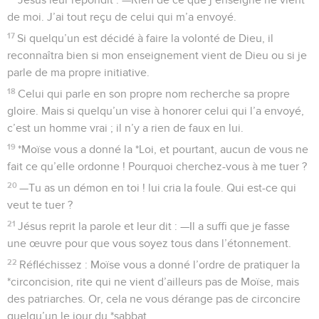
de moi. J’ai tout reçu de celui qui m’a envoyé.
17
Si quelqu’un est décidé à faire la volonté de Dieu, il
reconnaîtra bien si mon enseignement vient de Dieu ou si je
parle de ma propre initiative.
18
Celui qui parle en son propre nom recherche sa propre
gloire. Mais si quelqu’un vise à honorer celui qui l’a envoyé,
c’est un homme vrai ; il n’y a rien de faux en lui.
19
*Moïse vous a donné la *Loi, et pourtant, aucun de vous ne
fait ce qu’elle ordonne ! Pourquoi cherchez-vous à me tuer ?
20
—Tu as un démon en toi ! lui cria la foule. Qui est-ce qui
veut te tuer ?
21
Jésus reprit la parole et leur dit : —Il a suffi que je fasse
une œuvre pour que vous soyez tous dans l’étonnement.
22
Réfléchissez : Moïse vous a donné l’ordre de pratiquer la
*circoncision, rite qui ne vient d’ailleurs pas de Moïse, mais
des patriarches. Or, cela ne vous dérange pas de circoncire
quelqu’un le jour du *sabbat.