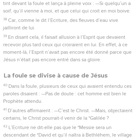
tint devant la foule et lança à pleine voix : —Si quelqu’un a
soif, qu’il vienne à moi, et que celui qui croit en moi boive.
38
Car, comme le dit l’Ecriture, des fleuves d’eau vive
jailliront de lui.
39
En disant cela, il faisait allusion à l’Esprit que devaient
recevoir plus tard ceux qui croiraient en lui. En effet, à ce
moment-là, l’Esprit n’avait pas encore été donné parce que
Jésus n’était pas encore entré dans sa gloire.
La foule se divise à cause de Jésus
40
Dans la foule, plusieurs de ceux qui avaient entendu ces
paroles disaient : —Pas de doute : cet homme est bien le
Prophète attendu.
41
D’autres affirmaient : —C’est le Christ. —Mais, objectaient
certains, le Christ pourrait-il venir de la *Galilée ?
42
L’Ecriture ne dit-elle pas que le *Messie sera un
descendant de *David et qu’il naîtra à Bethléhem, le village