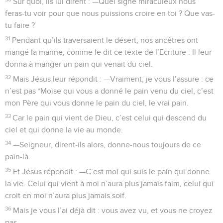
Sur quoi, ils lui dirent : —Quel signe miraculeux nous
feras-tu voir pour que nous puissions croire en toi ? Que vas-
tu faire ?
31
Pendant qu’ils traversaient le désert, nos ancêtres ont
mangé la manne, comme le dit ce texte de l’Ecriture : Il leur
donna à manger un pain qui venait du ciel.
32
Mais Jésus leur répondit : —Vraiment, je vous l’assure : ce
n’est pas *Moïse qui vous a donné le pain venu du ciel, c’est
mon Père qui vous donne le pain du ciel, le vrai pain.
33
Car le pain qui vient de Dieu, c’est celui qui descend du
ciel et qui donne la vie au monde.
34
—Seigneur, dirent-ils alors, donne-nous toujours de ce
pain-là.
35
Et Jésus répondit : —C’est moi qui suis le pain qui donne
la vie. Celui qui vient à moi n’aura plus jamais faim, celui qui
croit en moi n’aura plus jamais soif.
36
Mais je vous l’ai déjà dit : vous avez vu, et vous ne croyez
pas.