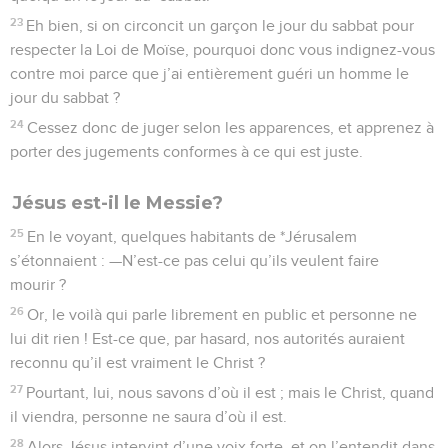
23
Eh bien, si on circoncit un garçon le jour du sabbat pour
respecter la Loi de Moïse, pourquoi donc vous indignez-vous
contre moi parce que j’ai entièrement guéri un homme le
jour du sabbat ?
24
Cessez donc de juger selon les apparences, et apprenez à
porter des jugements conformes à ce qui est juste.
Jésus est-il le Messie?
25
En le voyant, quelques habitants de *Jérusalem
s’étonnaient : —N’est-ce pas celui qu’ils veulent faire
mourir ?
26
Or, le voilà qui parle librement en public et personne ne
lui dit rien ! Est-ce que, par hasard, nos autorités auraient
reconnu qu’il est vraiment le Christ ?
27
Pourtant, lui, nous savons d’où il est ; mais le Christ, quand
il viendra, personne ne saura d’où il est.
28
Alors Jésus intervint d’une voix forte, et on l’entendit dans