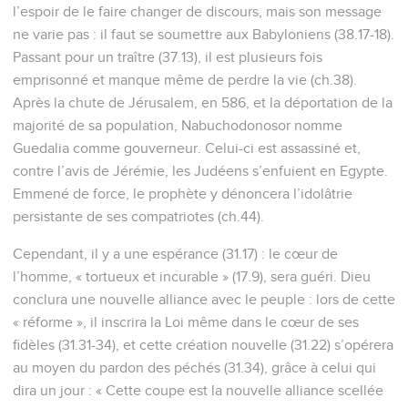
l’espoir de le faire changer de discours, mais son message
ne varie pas : il faut se soumettre aux Babyloniens (38.17-18).
Passant pour un traître (37.13), il est plusieurs fois
emprisonné et manque même de perdre la vie (ch.38).
Après la chute de Jérusalem, en 586, et la déportation de la
majorité de sa population, Nabuchodonosor nomme
Guedalia comme gouverneur. Celui-ci est assassiné et,
contre l’avis de Jérémie, les Judéens s’enfuient en Egypte.
Emmené de force, le prophète y dénoncera l’idolâtrie
persistante de ses compatriotes (ch.44).
Cependant, il y a une espérance (31.17) : le cœur de
l’homme, « tortueux et incurable » (17.9), sera guéri. Dieu
conclura une nouvelle alliance avec le peuple : lors de cette
« réforme », il inscrira la Loi même dans le cœur de ses
fidèles (31.31-34), et cette création nouvelle (31.22) s’opérera
au moyen du pardon des péchés (31.34), grâce à celui qui
dira un jour : « Cette coupe est la nouvelle alliance scellée