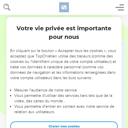
19
Je mettrai un signe au milieu d’elles et j'enverrai plusieurs
de leurs rescapés vers les autres nations – Tarsis, Pul et Lud,
Segond 21
les peuples qui tirent à l'arc, Tubal, la Grèce et les îles
Votre vie privée est importante
lointaines, les hommes qui n'ont jamais entendu parler de
Esaïe
66
moi ni vu ma gloire – et ils révéleront ma gloire parmi les
pour nous
nations.
20
Ils amèneront tous vos frères, issus de toutes les nations,
En cliquant sur le bouton « Accepter tous les cookies », vous
acceptez que TopChrétien utilise des traceurs (comme des
en offrande à l'Eternel. Ils les amèneront sur des chevaux,
cookies ou l'identifiant unique de votre compte utilisateur) et
des chars, des litières, des mulets ou des dromadaires à ma
traite vos données à caractère personnel (comme vos
montagne sainte, à Jérusalem, dit l'Eternel, tout comme les
données de navigation et les informations renseignées dans
Israélites amènent leur offrande à la maison de l'Eternel sur
votre compte utilisateur) dans les buts suivants :
des plats purifiés.
Mesurer l'audience de notre service
21
Parmi eux aussi, je prendrai des prêtres et des Lévites, dit
Vous permettre d'utiliser des services tiers tels que de la
l'Eternel.
vidéo, des cartes du monde…
Vous permettre d'entrer en contact avec notre service de
22
En effet, le nouveau ciel et la nouvelle terre que je vais
relation aux utilisateurs.
créer subsisteront devant moi, déclare l'Eternel. De la même
manière, votre descendance et votre nom subsisteront.
Choisir mes cookies