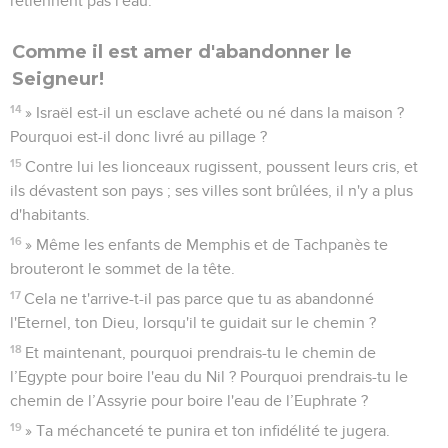
retiennent pas l'eau.
Comme il est amer d'abandonner le
Seigneur!
14
» Israël est-il un esclave acheté ou né dans la maison ?
Pourquoi est-il donc livré au pillage ?
15
Contre lui les lionceaux rugissent, poussent leurs cris, et
ils dévastent son pays ; ses villes sont brûlées, il n'y a plus
d'habitants.
16
» Même les enfants de Memphis et de Tachpanès te
brouteront le sommet de la tête.
17
Cela ne t'arrive-t-il pas parce que tu as abandonné
l'Eternel, ton Dieu, lorsqu'il te guidait sur le chemin ?
18
Et maintenant, pourquoi prendrais-tu le chemin de
l’Egypte pour boire l'eau du Nil ? Pourquoi prendrais-tu le
chemin de l’Assyrie pour boire l'eau de l’Euphrate ?
19
» Ta méchanceté te punira et ton infidélité te jugera.