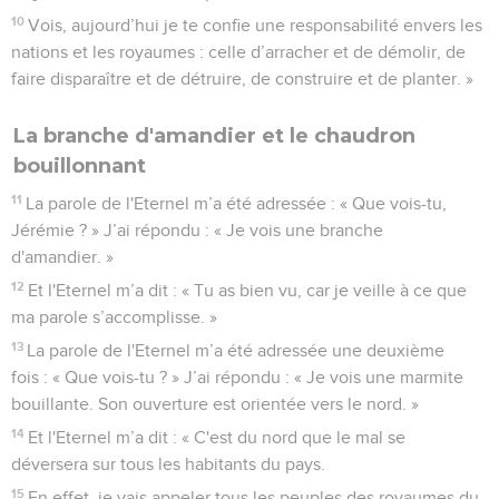
10
Vois, aujourd’hui je te confie une responsabilité envers les
nations et les royaumes : celle d’arracher et de démolir, de
faire disparaître et de détruire, de construire et de planter. »
La branche d'amandier et le chaudron
bouillonnant
11
La parole de l'Eternel m’a été adressée : « Que vois-tu,
Jérémie ? » J’ai répondu : « Je vois une branche
d'amandier. »
12
Et l'Eternel m’a dit : « Tu as bien vu, car je veille à ce que
ma parole s’accomplisse. »
13
La parole de l'Eternel m’a été adressée une deuxième
fois : « Que vois-tu ? » J’ai répondu : « Je vois une marmite
bouillante. Son ouverture est orientée vers le nord. »
14
Et l'Eternel m’a dit : « C'est du nord que le mal se
déversera sur tous les habitants du pays.
15
En effet, je vais appeler tous les peuples des royaumes du