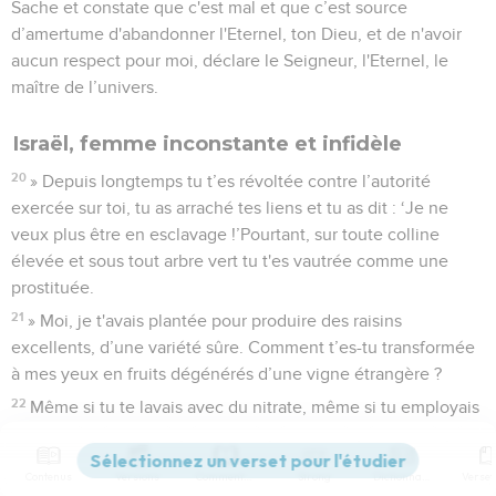
Sache et constate que c'est mal et que c’est source
d’amertume d'abandonner l'Eternel, ton Dieu, et de n'avoir
aucun respect pour moi, déclare le Seigneur, l'Eternel, le
maître de l’univers.
Israël, femme inconstante et infidèle
20
» Depuis longtemps tu t’es révoltée contre l’autorité
exercée sur toi, tu as arraché tes liens et tu as dit : ‘Je ne
veux plus être en esclavage !’Pourtant, sur toute colline
élevée et sous tout arbre vert tu t'es vautrée comme une
prostituée.
21
» Moi, je t'avais plantée pour produire des raisins
excellents, d’une variété sûre. Comment t’es-tu transformée
à mes yeux en fruits dégénérés d’une vigne étrangère ?
22
Même si tu te lavais avec du nitrate, même si tu employais
beaucoup de savon, ta faute resterait marquée devant moi,
déclare le Seigneur, l'Eternel.
Contenus
Versions
Commentaires
Strong
Dictionnaire
23
» Comment pourrais-tu affirmer : ‘Je ne me suis pas