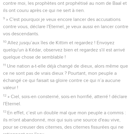
contre moi, les prophètes ont prophétisé au nom de Baal et
ils ont couru après ce qui ne sert à rien.
9
» C'est pourquoi je veux encore lancer des accusations
contre vous, déclare l'Eternel, je veux aussi en lancer contre
vos descendants.
10
Allez jusqu’aux îles de Kittim et regardez ! Envoyez
quelqu'un à Kédar, observez bien et regardez s'il est arrivé
quelque chose de semblable !
11
Une nation a-t-elle déjà changé de dieux, alors même que
ce ne sont pas de vrais dieux ? Pourtant, mon peuple a
échangé ce qui faisait sa gloire contre ce qui n’a aucune
valeur !
12
» Ciel, sois-en consterné, sois-en horrifié, atterré ! déclare
l'Eternel.
13
En effet, c’est un double mal que mon peuple a commis :
ils m'ont abandonné, moi qui suis une source d'eau vive,
pour se creuser des citernes, des citernes fissurées qui ne