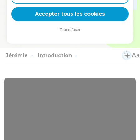
23
A chaque début de mois et à chaque sabbat, tout être
vivant viendra se prosterner devant moi, dit l'Eternel,
Accepter tous les cookies
24
et quand on sortira, on verra les cadavres des hommes qui
se sont rebellés contre moi. En effet, *leur ver ne mourra pas
Tout refuser
et leur feu ne s'éteindra pas, et ils seront pour chacun un
objet d'horreur.
Jérémie
Introduction