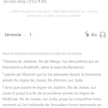
de mon sang » (1 Co 11.25).
La Bible Du Semeur Copyright © 1992, 1999 by Biblica, Inc.® Used by
permission. All rights reserved worldwide.
Jérémie
1
Seuls les Évangiles sont disponibles en vidéo pour le moment.
1
Paroles de Jérémie, fils de Hilkija, l'un des prêtres qui se
trouvaient à Anathoth, dans le pays de Benjamin,
2
parole de l'Eternel qui lui fut adressée durant la treizième
année du règne de Josias, fils d'Amon, sur Juda
3
ainsi que durant le règne de Jojakim, fils de Josias, sur
Juda et jusqu'à la fin de la onzième année du règne de
Sédécias, fils de Josias, sur Juda, jusqu’au cinquième mois,
moment où les habitants de Jérusalem furent emmenés en