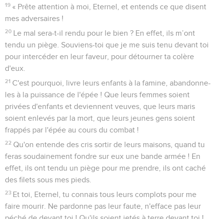
19
« Prête attention à moi, Eternel, et entends ce que disent
mes adversaires !
20
Le mal sera-t-il rendu pour le bien ? En effet, ils m’ont
tendu un piège. Souviens-toi que je me suis tenu devant toi
pour intercéder en leur faveur, pour détourner ta colère
d'eux.
21
C'est pourquoi, livre leurs enfants à la famine, abandonne-
les à la puissance de l'épée ! Que leurs femmes soient
privées d'enfants et deviennent veuves, que leurs maris
soient enlevés par la mort, que leurs jeunes gens soient
frappés par l'épée au cours du combat !
22
Qu'on entende des cris sortir de leurs maisons, quand tu
feras soudainement fondre sur eux une bande armée ! En
effet, ils ont tendu un piège pour me prendre, ils ont caché
des filets sous mes pieds.
23
Et toi, Eternel, tu connais tous leurs complots pour me
faire mourir. Ne pardonne pas leur faute, n'efface pas leur
péché de devant toi ! Qu'ils soient jetés à terre devant toi !