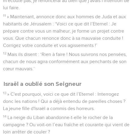
m'écoute pas, je renoncerai au bien que j'avais l'intention de
lui faire.
11
» Maintenant, annonce donc aux hommes de Juda et aux
habitants de Jérusalem : ‘Voici ce que dit l’Eternel : Je
prépare contre vous un malheur, je forme un projet contre
vous. Que chacun renonce donc à sa mauvaise conduite !
Corrigez votre conduite et vos agissements !’
12
Mais ils disent : ‘Rien à faire ! Nous suivrons nos pensées,
chacun de nous agira conformément aux penchants de son
cœur mauvais.’
Israël a oublié son Seigneur
13
» C'est pourquoi, voici ce que dit l’Eternel : Interrogez
donc les nations ! Qui a déjà entendu de pareilles choses ?
La jeune fille d'Israël a commis des horreurs.
14
La neige du Liban abandonne-t-elle le rocher de la
campagne ? Ou voit-on l’eau fraîche et courante qui vient de
loin arrêter de couler ?