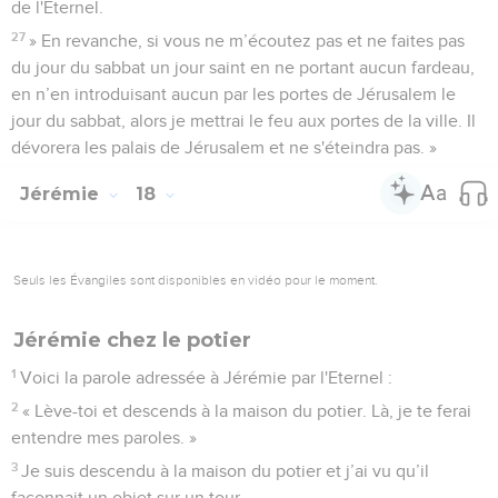
de l'Eternel.
27
» En revanche, si vous ne m’écoutez pas et ne faites pas
du jour du sabbat un jour saint en ne portant aucun fardeau,
en n’en introduisant aucun par les portes de Jérusalem le
jour du sabbat, alors je mettrai le feu aux portes de la ville. Il
dévorera les palais de Jérusalem et ne s'éteindra pas. »
Jérémie
18
Seuls les Évangiles sont disponibles en vidéo pour le moment.
Jérémie chez le potier
1
Voici la parole adressée à Jérémie par l'Eternel :
2
« Lève-toi et descends à la maison du potier. Là, je te ferai
entendre mes paroles. »
3
Je suis descendu à la maison du potier et j’ai vu qu’il
façonnait un objet sur un tour,