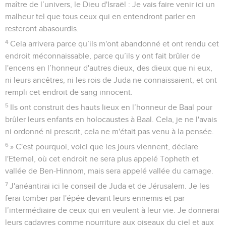
maître de l’univers, le Dieu d'Israël : Je vais faire venir ici un
malheur tel que tous ceux qui en entendront parler en
resteront abasourdis.
4
Cela arrivera parce qu’ils m'ont abandonné et ont rendu cet
endroit méconnaissable, parce qu’ils y ont fait brûler de
l'encens en l’honneur d'autres dieux, des dieux que ni eux,
ni leurs ancêtres, ni les rois de Juda ne connaissaient, et ont
rempli cet endroit de sang innocent.
5
Ils ont construit des hauts lieux en l’honneur de Baal pour
brûler leurs enfants en holocaustes à Baal. Cela, je ne l'avais
ni ordonné ni prescrit, cela ne m'était pas venu à la pensée.
6
» C'est pourquoi, voici que les jours viennent, déclare
l'Eternel, où cet endroit ne sera plus appelé Topheth et
vallée de Ben-Hinnom, mais sera appelé vallée du carnage.
7
J'anéantirai ici le conseil de Juda et de Jérusalem. Je les
ferai tomber par l'épée devant leurs ennemis et par
l’intermédiaire de ceux qui en veulent à leur vie. Je donnerai
leurs cadavres comme nourriture aux oiseaux du ciel et aux