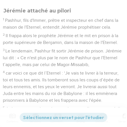
Jérémie attaché au pilori
1
Pashhur, fils d'Immer, prêtre et inspecteur en chef dans la
maison de l'Eternel, entendit Jérémie prophétiser cela.
2
Il frappa alors le prophète Jérémie et le mit en prison à la
porte supérieure de Benjamin, dans la maison de l'Eternel.
3
Le lendemain, Pashhur fit sortir Jérémie de prison. Jérémie
lui dit : « Ce n'est plus par le nom de Pashhur que l'Eternel
t’appelle, mais par celui de Magor-Missabib,
4
car voici ce que dit l’Eternel : ‘Je vais te livrer à la terreur,
toi et tous tes amis. Ils tomberont sous les coups d’épée de
leurs ennemis, et tes yeux le verront. Je livrerai aussi tout
Juda entre les mains du roi de Babylone : il les emmènera
prisonniers à Babylone et les frappera avec l'épée.
5
Je livrerai toutes les richesses de cette ville, tout ce qu’elle
a mis en réserve, tout ce qu'elle a de précieux, tous les
Contenus
Versions
Commentaires
Strong
Dictionnaire
trésors des rois de Juda, je livrerai tout à leurs ennemis. Ils