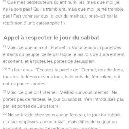
18
Que mes persécuteurs soient humiliés, mais que moi, je
ne le sois pas ! Qu'ils tremblent, mais que moi, je ne tremble
pas ! Fais venir sur eux le jour du malheur, brise-les par la
répétition d’une catastrophe ! »
Appel à respecter le jour du sabbat
19
Voici ce que m’a dit l’Eternel : « Va te tenir à la porte des
enfants du peuple, celle par laquelle les rois de Juda entrent
et sortent, et à toutes les portes de Jérusalem.
20
Tu leur diras : ‘Ecoutez la parole de l'Eternel, rois de Juda,
tous les Judéens et vous tous, habitants de Jérusalem, qui
entrez par ces portes !
21
Voici ce que dit l’Eternel : Veillez sur vous-mêmes ! Ne
portez pas de fardeau le jour du sabbat, n'en introduisez pas
par les portes de Jérusalem !
22
Ne sortez de chez vous aucun fardeau, le jour du sabbat,
et n’accomplissez aucun travail, mais faites de ce jour un
jour saint, comme je l'ai ordonné à vos ancêtres.’