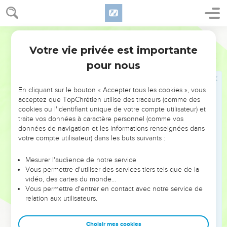
ta gloire ?’
21
» Que diras-tu quand ils interviendront contre toi ? C'est
Segond 21
toi-même qui leur as appris à agir en maîtres à tes dépens !
Les souffrances ne s’empareront-elles pas de toi, pareilles à
Votre vie privée est importante
Jérémie
13
celles d’une femme prête à accoucher ?
pour nous
22
Peut-être te demandes-tu : ‘Pourquoi cela m’est-il
arrivé ?’C'est à cause du grand nombre de tes fautes que les
En cliquant sur le bouton « Accepter tous les cookies », vous
pans de ton habit sont relevés et que tes talons sont traités
acceptez que TopChrétien utilise des traceurs (comme des
cookies ou l'identifiant unique de votre compte utilisateur) et
avec violence.
traite vos données à caractère personnel (comme vos
23
Un Ethiopien peut-il changer sa peau, et un léopard ses
données de navigation et les informations renseignées dans
taches ? De même, pourriez-vous faire le bien, vous qui êtes
votre compte utilisateur) dans les buts suivants :
habitués à faire le mal ?
Mesurer l'audience de notre service
24
» Je les disperserai, tout comme de la paille emportée par
Vous permettre d'utiliser des services tiers tels que de la
le vent du désert.
vidéo, des cartes du monde…
Vous permettre d'entrer en contact avec notre service de
25
C’est ce qui te revient, l’issue que je t’ai réservée, déclare
relation aux utilisateurs.
l'Eternel, parce que tu m'as oublié et que tu as mis ta
confiance dans des faussetés.
Choisir mes cookies