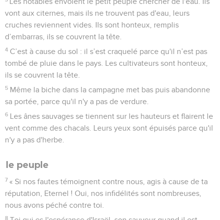
Les notables envoient le petit peuple chercher de l'eau. Ils
vont aux citernes, mais ils ne trouvent pas d'eau, leurs
cruches reviennent vides. Ils sont honteux, remplis
d’embarras, ils se couvrent la tête.
4
C’est à cause du sol : il s’est craquelé parce qu'il n’est pas
tombé de pluie dans le pays. Les cultivateurs sont honteux,
ils se couvrent la tête.
5
Même la biche dans la campagne met bas puis abandonne
sa portée, parce qu'il n'y a pas de verdure.
6
Les ânes sauvages se tiennent sur les hauteurs et flairent le
vent comme des chacals. Leurs yeux sont épuisés parce qu'il
n'y a pas d'herbe.
le peuple
7
« Si nos fautes témoignent contre nous, agis à cause de ta
réputation, Eternel ! Oui, nos infidélités sont nombreuses,
nous avons péché contre toi.
8
Toi qui es l'espérance d'Israël, son sauveur quand il est