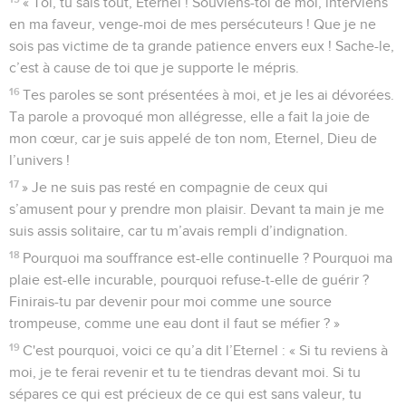
« Toi, tu sais tout, Eternel ! Souviens-toi de moi, interviens
en ma faveur, venge-moi de mes persécuteurs ! Que je ne
sois pas victime de ta grande patience envers eux ! Sache-le,
c’est à cause de toi que je supporte le mépris.
16
Tes paroles se sont présentées à moi, et je les ai dévorées.
Ta parole a provoqué mon allégresse, elle a fait la joie de
mon cœur, car je suis appelé de ton nom, Eternel, Dieu de
l’univers !
17
» Je ne suis pas resté en compagnie de ceux qui
s’amusent pour y prendre mon plaisir. Devant ta main je me
suis assis solitaire, car tu m’avais rempli d’indignation.
18
Pourquoi ma souffrance est-elle continuelle ? Pourquoi ma
plaie est-elle incurable, pourquoi refuse-t-elle de guérir ?
Finirais-tu par devenir pour moi comme une source
trompeuse, comme une eau dont il faut se méfier ? »
19
C'est pourquoi, voici ce qu’a dit l’Eternel : « Si tu reviens à
moi, je te ferai revenir et tu te tiendras devant moi. Si tu
sépares ce qui est précieux de ce qui est sans valeur, tu