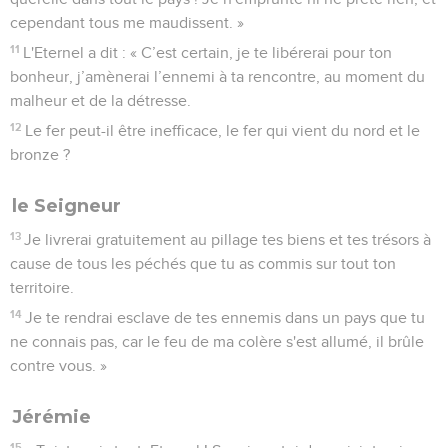
cependant tous me maudissent. »
11
L'Eternel a dit : « C’est certain, je te libérerai pour ton
bonheur, j’amènerai l’ennemi à ta rencontre, au moment du
malheur et de la détresse.
12
Le fer peut-il être inefficace, le fer qui vient du nord et le
bronze ?
le Seigneur
13
Je livrerai gratuitement au pillage tes biens et tes trésors à
cause de tous les péchés que tu as commis sur tout ton
territoire.
14
Je te rendrai esclave de tes ennemis dans un pays que tu
ne connais pas, car le feu de ma colère s'est allumé, il brûle
contre vous. »
Jérémie
15