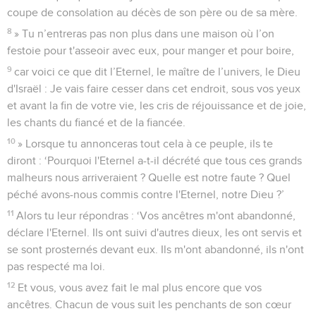
coupe de consolation au décès de son père ou de sa mère.
8
» Tu n’entreras pas non plus dans une maison où l’on
festoie pour t'asseoir avec eux, pour manger et pour boire,
9
car voici ce que dit l’Eternel, le maître de l’univers, le Dieu
d'Israël : Je vais faire cesser dans cet endroit, sous vos yeux
et avant la fin de votre vie, les cris de réjouissance et de joie,
les chants du fiancé et de la fiancée.
10
» Lorsque tu annonceras tout cela à ce peuple, ils te
diront : ‘Pourquoi l'Eternel a-t-il décrété que tous ces grands
malheurs nous arriveraient ? Quelle est notre faute ? Quel
péché avons-nous commis contre l'Eternel, notre Dieu ?’
11
Alors tu leur répondras : ‘Vos ancêtres m'ont abandonné,
déclare l'Eternel. Ils ont suivi d'autres dieux, les ont servis et
se sont prosternés devant eux. Ils m'ont abandonné, ils n'ont
pas respecté ma loi.
12
Et vous, vous avez fait le mal plus encore que vos
ancêtres. Chacun de vous suit les penchants de son cœur