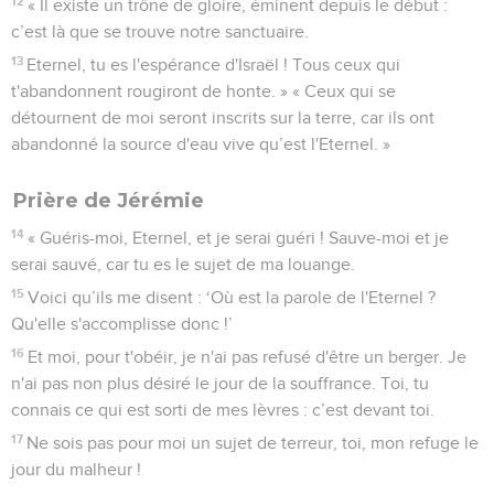
12
« Il existe un trône de gloire, éminent depuis le début :
c’est là que se trouve notre sanctuaire.
13
Eternel, tu es l'espérance d'Israël ! Tous ceux qui
t'abandonnent rougiront de honte. » « Ceux qui se
détournent de moi seront inscrits sur la terre, car ils ont
abandonné la source d'eau vive qu’est l'Eternel. »
Prière de Jérémie
14
« Guéris-moi, Eternel, et je serai guéri ! Sauve-moi et je
serai sauvé, car tu es le sujet de ma louange.
15
Voici qu’ils me disent : ‘Où est la parole de l'Eternel ?
Qu'elle s'accomplisse donc !’
16
Et moi, pour t'obéir, je n'ai pas refusé d'être un berger. Je
n'ai pas non plus désiré le jour de la souffrance. Toi, tu
connais ce qui est sorti de mes lèvres : c’est devant toi.
17
Ne sois pas pour moi un sujet de terreur, toi, mon refuge le
jour du malheur !