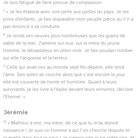
Je suis fatigué de faire preuve de compassion.
7
» Je les étalerai avec une pelle aux portes du pays. Je les
prive d'enfants ; je fais disparaître mon peuple parce qu’il n’a
pas renoncé à sa conduite.
8
Je rends ses veuves plus nombreuses que les grains de
sable de la mer. J'amène sur eux, sur la mère du jeune
homme, le dévastateur en plein midi. Je fais soudain tomber
sur elle l'angoisse et la terreur.
9
Celle qui avait mis au monde sept fils dépérit, elle rend
l'âme. Son soleil se couche alors que c’est encore le jour,
elle est couverte de honte et humiliée. Quant à leurs
survivants, je les livre à l'épée devant leurs ennemis, déclare
l'Eternel. »
Jérémie
10
« Malheur à moi, ma mère, de ce que tu m'as donné
naissance ! Je suis un homme à qui l’on cherche dispute et
querelle dans tout le pays ! Je n'emprunte ni ne prête rien, et