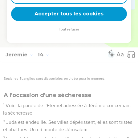
26
Moi aussi, je retrousse les pans de ton habit jusqu’à ton
visage, afin que ton déshonneur soit flagrant.
Accepter tous les cookies
27
J'ai vu tes adultères et tes hennissements de plaisir, tes
scandaleuses prostitutions sur les collines et dans les
Tout refuser
champs, j'ai vu tes monstruosités. Malheur à toi, Jérusalem !
Combien de temps encore resteras-tu impure ? »
Jérémie
14
Seuls les Évangiles sont disponibles en vidéo pour le moment.
A l'occasion d'une sécheresse
1
Voici la parole de l’Eternel adressée à Jérémie concernant
la sécheresse.
2
Juda est endeuillé. Ses villes dépérissent, elles sont tristes
et abattues. Un cri monte de Jérusalem.
3