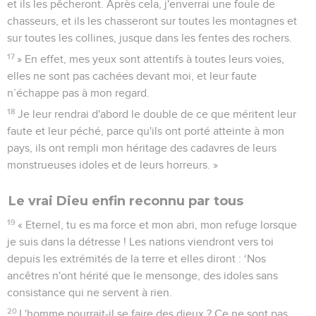
et ils les pêcheront. Après cela, j'enverrai une foule de
chasseurs, et ils les chasseront sur toutes les montagnes et
sur toutes les collines, jusque dans les fentes des rochers.
17
» En effet, mes yeux sont attentifs à toutes leurs voies,
elles ne sont pas cachées devant moi, et leur faute
n’échappe pas à mon regard.
18
Je leur rendrai d'abord le double de ce que méritent leur
faute et leur péché, parce qu'ils ont porté atteinte à mon
pays, ils ont rempli mon héritage des cadavres de leurs
monstrueuses idoles et de leurs horreurs. »
Le vrai Dieu enfin reconnu par tous
19
« Eternel, tu es ma force et mon abri, mon refuge lorsque
je suis dans la détresse ! Les nations viendront vers toi
depuis les extrémités de la terre et elles diront : ‘Nos
ancêtres n'ont hérité que le mensonge, des idoles sans
consistance qui ne servent à rien.
20
L'homme pourrait-il se faire des dieux ? Ce ne sont pas