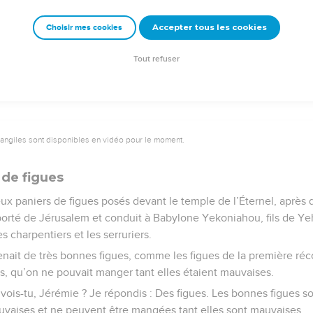
un déshonneur éternel, Une confusion éternelle et inoubliable.
Accepter tous les cookies
Choisir mes cookies
e – Bibli’O, 1978, avec autorisation. Pour vous procurer une Bible imprimée, rendez-vo
Tout refuser
vangiles sont disponibles en vidéo pour le moment.
 de figues
deux paniers de figues posés devant le temple de l’Éternel, aprè
porté de Jérusalem et conduit à Babylone Yekoniahou, fils de Ye
es charpentiers et les serruriers.
nait de très bonnes figues, comme les figues de la première récol
s, qu’on ne pouvait manger tant elles étaient mauvaises.
 vois-tu, Jérémie ? Je répondis : Des figues. Les bonnes figues so
uvaises et ne peuvent être mangées tant elles sont mauvaises.