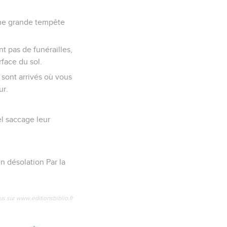
’une grande tempête
nt pas de funérailles,
rface du sol.
s sont arrivés où vous
ur.
el saccage leur
n désolation Par la
us sur www.editionsbiblio.fr