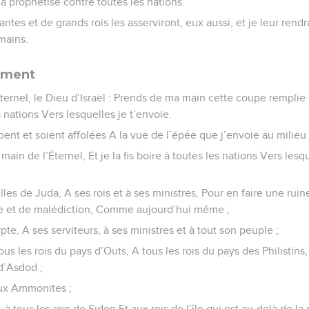
 a prophétisé contre toutes les nations.
ntes et de grands rois les asserviront, eux aussi, et je leur rendr
mains.
ement
Éternel, le Dieu d’Israël : Prends de ma main cette coupe remplie 
s nations Vers lesquelles je t’envoie.
bent et soient affolées A la vue de l’épée que j’envoie au milieu 
main de l’Éternel, Et je la fis boire à toutes les nations Vers lesq
lles de Juda, A ses rois et à ses ministres, Pour en faire une ruin
rie et de malédiction, Comme aujourd’hui même ;
te, A ses serviteurs, à ses ministres et à tout son peuple ;
ous les rois du pays d’Outs, A tous les rois du pays des Philistins
 d’Asdod ;
ux Ammonites ;
, à tous les rois de Sidon Et aux rois de l’île qui est au-delà de la 