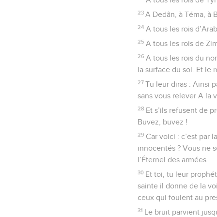
23
A Dedân, à Téma, à Bo
24
A tous les rois d’Arab
25
A tous les rois de Zim
26
A tous les rois du no
la surface du sol. Et le
27
Tu leur diras : Ainsi
sans vous relever A la 
28
Et s’ils refusent de p
Buvez, buvez !
29
Car voici : c’est par
innocentés ? Vous ne se
l’Éternel des armées.
30
Et toi, tu leur prophé
sainte il donne de la v
ceux qui foulent au pres
31
Le bruit parvient jusq