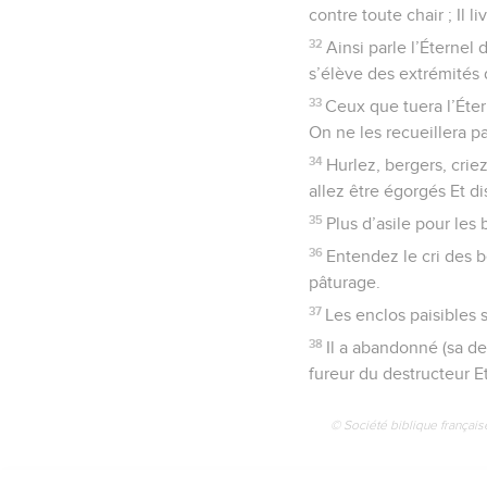
contre toute chair ; Il l
32
Ainsi parle l’Éternel
s’élève des extrémités d
33
Ceux que tuera l’Étern
On ne les recueillera pa
34
Hurlez, bergers, crie
allez être égorgés Et d
35
Plus d’asile pour les
36
Entendez le cri des 
pâturage.
37
Les enclos paisibles s
38
Il a abandonné (sa de
fureur du destructeur E
© Société biblique français