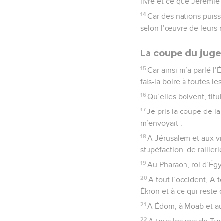
livre et ce que Jérémie
14
Car des nations puissa
selon l’œuvre de leurs 
La coupe du jug
15
Car ainsi m’a parlé l’
fais-la boire à toutes le
16
Qu’elles boivent, titu
17
Je pris la coupe de la 
m’envoyait :
18
A Jérusalem et aux vi
stupéfaction, de raille
19
Au Pharaon, roi d’Égyp
20
A tout l’occident, A t
Ékron et à ce qui reste
21
A Édom, à Moab et a
22
A tous les rois de Tyr