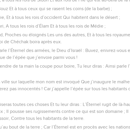
uz Et à tous ceux qui se rasent les coins (de la barbe) ;
ie, Et à tous les rois d’occident Qui habitent dans le désert ;
ri, A tous les rois d’Élam Et à tous les rois de Médie ;
rd, Proches ou éloignés Les uns des autres, Et à tous les royaume
 roi de Chéchak boira après eux.
 parle l’Éternel des armées, le Dieu d’Israël : Buvez, enivrez-vous
vue de l’épée que j’envoie parmi vous !
rendre de ta main la coupe pour boire, Tu leur diras : Ainsi parle 
 la ville sur laquelle mon nom est invoqué Que j’inaugure le malhe
rez pas innocentés ! Car j’appelle l’épée sur tous les habitants d
tiseras toutes ces choses Et tu leur diras : L’Éternel rugit de là-
oix ; Il pousse ses rugissements contre ce qui est son domaine ; 
soir, Contre tous les habitants de la terre.
u’au bout de la terre ; Car l’Éternel est en procès avec les nation