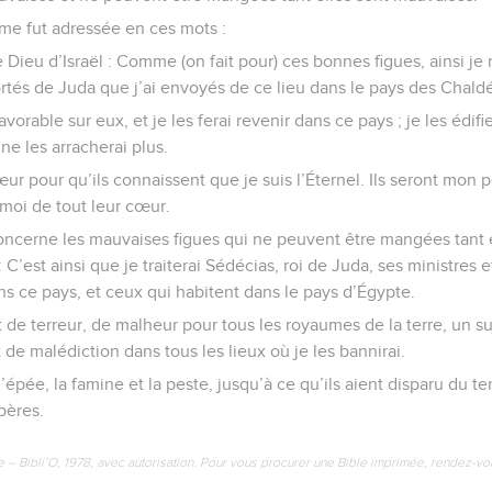
 me fut adressée en ces mots :
le Dieu d’Israël : Comme (on fait pour) ces bonnes figues, ainsi je
rtés de Juda que j’ai envoyés de ce lieu dans le pays des Chald
vorable sur eux, et je les ferai revenir dans ce pays ; je les édifie
t ne les arracherai plus.
ur pour qu’ils connaissent que je suis l’Éternel. Ils seront mon pe
 moi de tout leur cœur.
cerne les mauvaises figues qui ne peuvent être mangées tant e
 : C’est ainsi que je traiterai Sédécias, roi de Juda, ses ministres 
ns ce pays, et ceux qui habitent dans le pays d’Égypte.
t de terreur, de malheur pour tous les royaumes de la terre, un 
t de malédiction dans tous les lieux où je les bannirai.
’épée, la famine et la peste, jusqu’à ce qu’ils aient disparu du ter
pères.
e – Bibli’O, 1978, avec autorisation. Pour vous procurer une Bible imprimée, rendez-vo