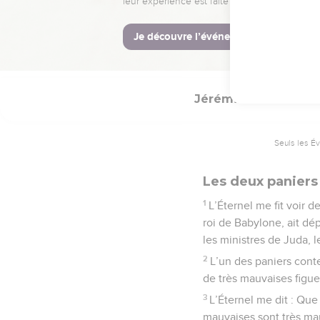
40
Je mettrai sur vous 
© Société biblique français
Jérémie
24
Seuls les É
Les deux paniers
1
L’Éternel me fit voir 
roi de Babylone, ait dé
les ministres de Juda, l
2
L’un des paniers conte
de très mauvaises figue
3
L’Éternel me dit : Que
mauvaises sont très ma