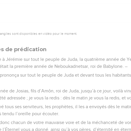
vangiles sont disponibles en vidéo pour le moment.
es de prédication
e à Jérémie sur tout le peuple de Juda, la quatrième année de Y
c’était la première année de Neboukadnetsar, roi de Babylone. –
prononça sur tout le peuple de Juda et devant tous les habitant
ée de Josias, fils d’Amôn, roi de Juda, jusqu’à ce jour, voilà vin
été adressée ; je vous la redis : dès le matin je vous la redis, et 
é tous ses serviteurs, les prophètes, il les a envoyés dès le mati
 tendu l’oreille pour écouter.
z donc chacun de votre mauvaise voie et de la méchanceté de vos
ue l’Éternel vous a donné, ainsi qu’à vos pères, d’éternité en étern