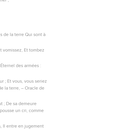
s de la terre Qui sont à
 et vomissez, Et tombez
l’Éternel des armées :
ur ; Et vous, vous seriez
e la terre, – Oracle de
haut ; De sa demeure
Il pousse un cri, comme
s, Il entre en jugement