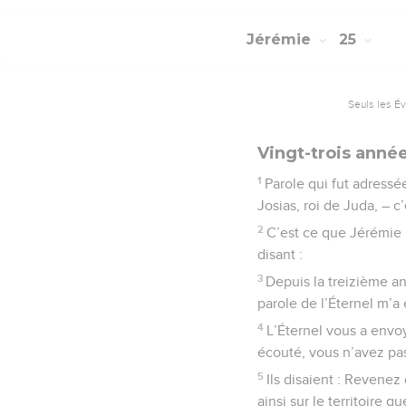
Jérémie
25
Seuls les É
Vingt-trois anné
1
Parole qui fut adressé
Josias, roi de Juda, – 
2
C’est ce que Jérémie 
disant :
3
Depuis la treizième ann
parole de l’Éternel m’a 
4
L’Éternel vous a envoy
écouté, vous n’avez pas
5
Ils disaient : Revene
ainsi sur le territoire q