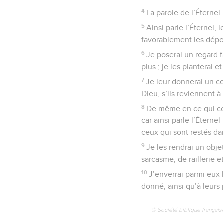
4
La parole de l’Éternel
5
Ainsi parle l’Éternel, 
favorablement les dépo
6
Je poserai un regard fa
plus ; je les planterai e
7
Je leur donnerai un cœ
Dieu, s’ils reviennent à
8
De même en ce qui con
car ainsi parle l’Éternel
ceux qui sont restés da
9
Je les rendrai un obje
sarcasme, de raillerie e
10
J’enverrai parmi eux l
donné, ainsi qu’à leurs 
© Société biblique français