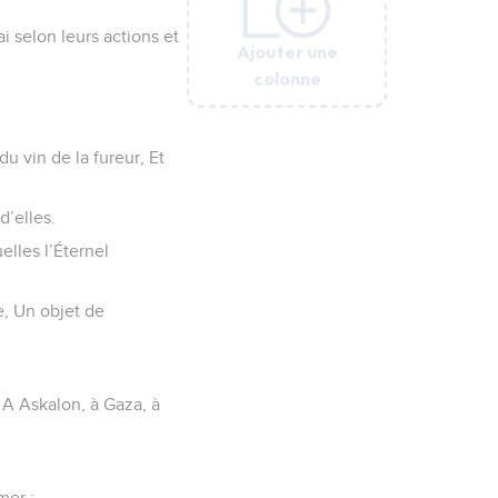
ai selon leurs actions et
Ajouter une
Ajouter une
Ajouter une
Ajouter une
Ajouter une
Ajouter une
colonne
colonne
colonne
colonne
colonne
colonne
du vin de la fureur, Et
d’elles.
uelles l’Éternel
e, Un objet de
, A Askalon, à Gaza, à
mer ;