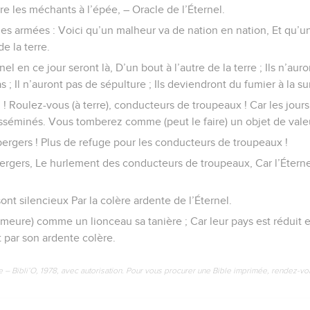
ivre les méchants à l’épée, – Oracle de l’Éternel.
 des armées : Voici qu’un malheur va de nation en nation, Et qu
e la terre.
el en ce jour seront là, D’un bout à l’autre de la terre ; Ils n’auro
s ; Il n’auront pas de sépulture ; Ils deviendront du fumier à la su
z ! Roulez-vous (à terre), conducteurs de troupeaux ! Car les jour
isséminés. Vous tomberez comme (peut le faire) un objet de vale
 bergers ! Plus de refuge pour les conducteurs de troupeaux !
bergers, Le hurlement des conducteurs de troupeaux, Car l’Étern
ont silencieux Par la colère ardente de l’Éternel.
meure) comme un lionceau sa tanière ; Car leur pays est réduit e
t par son ardente colère.
e – Bibli’O, 1978, avec autorisation. Pour vous procurer une Bible imprimée, rendez-vo