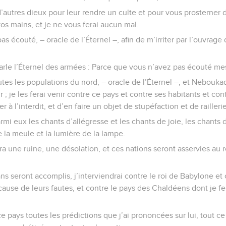
d’autres dieux pour leur rendre un culte et pour vous prosterner d
vos mains, et je ne vous ferai aucun mal.
s écouté, – oracle de l’Éternel –, afin de m’irriter par l’ouvrage
arle l’Éternel des armées : Parce que vous n’avez pas écouté mes
utes les populations du nord, – oracle de l’Éternel –, et Neboukad
; je les ferai venir contre ce pays et contre ses habitants et con
er à l’interdit, et d’en faire un objet de stupéfaction et de railleri
armi eux les chants d’allégresse et les chants de joie, les chants 
de la meule et la lumière de la lampe.
a une ruine, une désolation, et ces nations seront asservies au 
ns seront accomplis, j’interviendrai contre le roi de Babylone et 
 cause de leurs fautes, et contre le pays des Chaldéens dont je f
ce pays toutes les prédictions que j’ai prononcées sur lui, tout ce