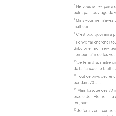
6
Ne vous ralliez pas à 
point par l’ouvrage de 
7
Mais vous ne m’avez pa
malheur.
8
C’est pourquoi ainsi p
9
j’enverrai chercher to
Babylone, mon serviteur 
l’entour, afin de les vou
10
Je ferai disparaître p
de la fiancée, le bruit 
11
Tout ce pays deviendr
pendant 70 ans.
12
Mais lorsque ces 70 a
oracle de l’Éternel –, à
toujours.
13
Je ferai venir contre 