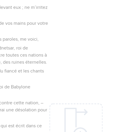
evant eux ; ne m’irritez
 de vos mains pour votre
 paroles, me voici,
netsar, roi de
tre toutes ces nations à
e, des ruines éternelles.
du fiancé et les chants
roi de Babylone
contre cette nation, –
erai une désolation pour
 qui est écrit dans ce