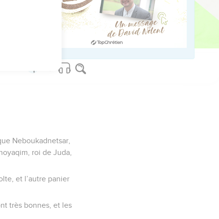
us sur www.editionsbiblio.fr
s que Neboukadnetsar,
hoyaqim, roi de Juda,
te, et l’autre panier
nt très bonnes, et les