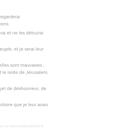
 regarderai
éens.
rai et ne les détruirai
uple, et je serai leur
lles sont mauvaises ;
et le reste de Jérusalem,
sujet de déshonneur, de
ritoire que je leur avais
us sur www.editionsbiblio.fr