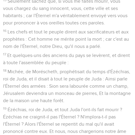
Seulement sachez que, si vous me faites mourir, vous
vous chargez du sang innocent, vous, cette ville et ses
habitants ; car l'Éternel m'a véritablement envoyé vers vous
pour prononcer à vos oreilles toutes ces paroles.
16
Les chefs et tout le peuple dirent aux sacrificateurs et aux
prophètes : Cet homme ne mérite point la mort ; car c'est au
nom de l'Éternel, notre Dieu, qu'il nous a parlé.
17
Et quelques-uns des anciens du pays se levèrent, et dirent
à toute l'assemblée du peuple :
18
Michée, de Moréscheth, prophétisait du temps d'Ézéchias,
roi de Juda, et il disait à tout le peuple de Juda : Ainsi parle
l'Éternel des armées : Sion sera labourée comme un champ,
Jérusalem deviendra un monceau de pierres, Et la montagne
de la maison une haute forêt.
19
Ézéchias, roi de Juda, et tout Juda l'ont-ils fait mourir ?
Ézéchias ne craignit-il pas l'Éternel ? N'implora-t-il pas
l'Éternel ? Alors l'Éternel se repentit du mal qu'il avait
prononcé contre eux. Et nous, nous chargerions notre âme