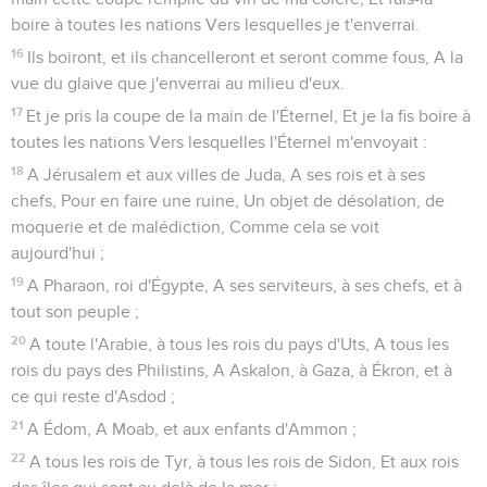
boire à toutes les nations Vers lesquelles je t'enverrai.
16
Ils boiront, et ils chancelleront et seront comme fous, A la
vue du glaive que j'enverrai au milieu d'eux.
17
Et je pris la coupe de la main de l'Éternel, Et je la fis boire à
toutes les nations Vers lesquelles l'Éternel m'envoyait :
18
A Jérusalem et aux villes de Juda, A ses rois et à ses
chefs, Pour en faire une ruine, Un objet de désolation, de
moquerie et de malédiction, Comme cela se voit
aujourd'hui ;
19
A Pharaon, roi d'Égypte, A ses serviteurs, à ses chefs, et à
tout son peuple ;
20
A toute l'Arabie, à tous les rois du pays d'Uts, A tous les
rois du pays des Philistins, A Askalon, à Gaza, à Ékron, et à
ce qui reste d'Asdod ;
21
A Édom, A Moab, et aux enfants d'Ammon ;
22
A tous les rois de Tyr, à tous les rois de Sidon, Et aux rois