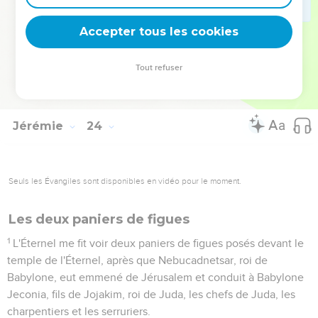
direz pas : Menace de l'Éternel !
39
A cause de cela voici, je vous oublierai, Et je vous
Accepter tous les cookies
rejetterai, vous et la ville Que j'avais donnée à vous et à vos
pères, Je vous rejetterai loin de ma face ;
Tout refuser
40
Je mettrai sur vous un opprobre éternel Et une honte
éternelle, Qui ne s'oublieront pas.
Jérémie
24
Seuls les Évangiles sont disponibles en vidéo pour le moment.
Les deux paniers de figues
1
L'Éternel me fit voir deux paniers de figues posés devant le
temple de l'Éternel, après que Nebucadnetsar, roi de
Babylone, eut emmené de Jérusalem et conduit à Babylone
Jeconia, fils de Jojakim, roi de Juda, les chefs de Juda, les
charpentiers et les serruriers.