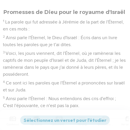
Promesses de Dieu pour le royaume d'Israël
1
La parole qui fut adressée à Jérémie de la part de l'Éternel,
en ces mots :
2
Ainsi parle l'Éternel, le Dieu d'Israël : Écris dans un livre
toutes les paroles que je t'ai dites.
3
Voici, les jours viennent, dit l'Éternel, où je ramènerai les
captifs de mon peuple d'Israël et de Juda, dit l'Éternel ; je les
ramènerai dans le pays que j'ai donné à leurs pères, et ils le
posséderont.
4
Ce sont ici les paroles que l'Éternel a prononcées sur Israël
et sur Juda.
5
Ainsi parle l'Éternel : Nous entendons des cris d'effroi ;
C'est l'épouvante, ce n'est pas la paix.
6
Informez-vous, et regardez si un mâle enfante ! Pourquoi
vois-je tous les hommes les mains sur leurs reins, Comme
Contenus
Versions
Commentaires
Strong
Dictionnaire
une femme en travail ? Pourquoi tous les visages sont-ils