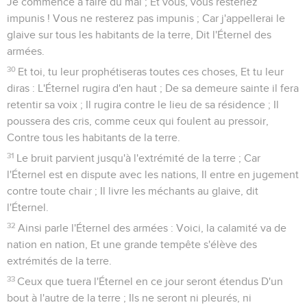
Je commence à faire du mal ; Et vous, vous resteriez
impunis ! Vous ne resterez pas impunis ; Car j'appellerai le
glaive sur tous les habitants de la terre, Dit l'Éternel des
armées.
30
Et toi, tu leur prophétiseras toutes ces choses, Et tu leur
diras : L'Éternel rugira d'en haut ; De sa demeure sainte il fera
retentir sa voix ; Il rugira contre le lieu de sa résidence ; Il
poussera des cris, comme ceux qui foulent au pressoir,
Contre tous les habitants de la terre.
31
Le bruit parvient jusqu'à l'extrémité de la terre ; Car
l'Éternel est en dispute avec les nations, Il entre en jugement
contre toute chair ; Il livre les méchants au glaive, dit
l'Éternel.
32
Ainsi parle l'Éternel des armées : Voici, la calamité va de
nation en nation, Et une grande tempête s'élève des
extrémités de la terre.
33
Ceux que tuera l'Éternel en ce jour seront étendus D'un
bout à l'autre de la terre ; Ils ne seront ni pleurés, ni