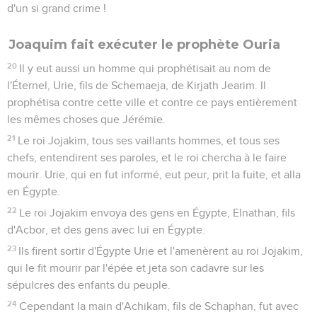
d'un si grand crime !
Joaquim fait exécuter le prophète Ouria
20
Il y eut aussi un homme qui prophétisait au nom de
l'Éternel, Urie, fils de Schemaeja, de Kirjath Jearim. Il
prophétisa contre cette ville et contre ce pays entièrement
les mêmes choses que Jérémie.
21
Le roi Jojakim, tous ses vaillants hommes, et tous ses
chefs, entendirent ses paroles, et le roi chercha à le faire
mourir. Urie, qui en fut informé, eut peur, prit la fuite, et alla
en Égypte.
22
Le roi Jojakim envoya des gens en Égypte, Elnathan, fils
d'Acbor, et des gens avec lui en Égypte.
23
Ils firent sortir d'Égypte Urie et l'amenèrent au roi Jojakim,
qui le fit mourir par l'épée et jeta son cadavre sur les
sépulcres des enfants du peuple.
24
Cependant la main d'Achikam, fils de Schaphan, fut avec