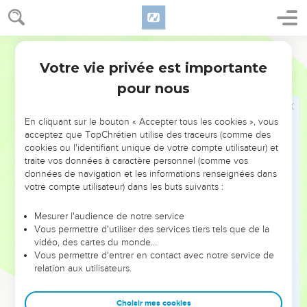
La parole du Seigneur est-elle un fardeau?
33
Si ce peuple, ou un prophète, ou un sacrificateur te
Segond 1910
demande : Quelle est la menace de l'Éternel ? Tu leur diras
Votre vie privée est importante
Jérémie
23
quelle est cette menace : Je vous rejetterai, dit l'Éternel.
pour nous
34
Et le prophète, le sacrificateur, ou celui du peuple Qui
dira : Menace de l'Éternel, Je le châtierai, lui et sa maison.
En cliquant sur le bouton « Accepter tous les cookies », vous
35
Vous direz, chacun à son prochain, chacun à son frère :
acceptez que TopChrétien utilise des traceurs (comme des
cookies ou l'identifiant unique de votre compte utilisateur) et
Qu'a répondu l'Éternel ? Qu'a dit l'Éternel ?
traite vos données à caractère personnel (comme vos
36
Mais vous ne direz plus : Menace de l'Éternel ! Car la
données de navigation et les informations renseignées dans
parole de chacun sera pour lui une menace ; Vous tordez les
votre compte utilisateur) dans les buts suivants :
paroles du Dieu vivant, De l'Éternel des armées, notre Dieu.
Mesurer l'audience de notre service
37
Tu diras au prophète : Que t'a répondu l'Éternel ? Qu'a dit
Vous permettre d'utiliser des services tiers tels que de la
l'Éternel ?
vidéo, des cartes du monde…
Vous permettre d'entrer en contact avec notre service de
38
Et si vous dites encore : Menace de l'Éternel ! Alors ainsi
relation aux utilisateurs.
parle l'Éternel : Parce que vous dites ce mot : Menace de
l'Éternel ! Quoique j'aie envoyé vers vous pour dire : Vous ne
Choisir mes cookies