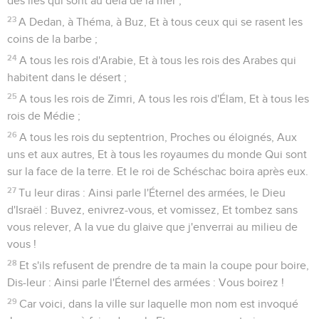
des îles qui sont au delà de la mer ;
23
A Dedan, à Théma, à Buz, Et à tous ceux qui se rasent les
coins de la barbe ;
24
A tous les rois d'Arabie, Et à tous les rois des Arabes qui
habitent dans le désert ;
25
A tous les rois de Zimri, A tous les rois d'Élam, Et à tous les
rois de Médie ;
26
A tous les rois du septentrion, Proches ou éloignés, Aux
uns et aux autres, Et à tous les royaumes du monde Qui sont
sur la face de la terre. Et le roi de Schéschac boira après eux.
27
Tu leur diras : Ainsi parle l'Éternel des armées, le Dieu
d'Israël : Buvez, enivrez-vous, et vomissez, Et tombez sans
vous relever, A la vue du glaive que j'enverrai au milieu de
vous !
28
Et s'ils refusent de prendre de ta main la coupe pour boire,
Dis-leur : Ainsi parle l'Éternel des armées : Vous boirez !
29
Car voici, dans la ville sur laquelle mon nom est invoqué