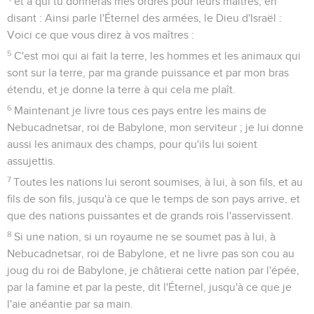
et à qui tu donneras mes ordres pour leurs maîtres, en
disant : Ainsi parle l'Éternel des armées, le Dieu d'Israël :
Voici ce que vous direz à vos maîtres :
5
C'est moi qui ai fait la terre, les hommes et les animaux qui
sont sur la terre, par ma grande puissance et par mon bras
étendu, et je donne la terre à qui cela me plaît.
6
Maintenant je livre tous ces pays entre les mains de
Nebucadnetsar, roi de Babylone, mon serviteur ; je lui donne
aussi les animaux des champs, pour qu'ils lui soient
assujettis.
7
Toutes les nations lui seront soumises, à lui, à son fils, et au
fils de son fils, jusqu'à ce que le temps de son pays arrive, et
que des nations puissantes et de grands rois l'asservissent.
8
Si une nation, si un royaume ne se soumet pas à lui, à
Nebucadnetsar, roi de Babylone, et ne livre pas son cou au
joug du roi de Babylone, je châtierai cette nation par l'épée,
par la famine et par la peste, dit l'Éternel, jusqu'à ce que je
l'aie anéantie par sa main.