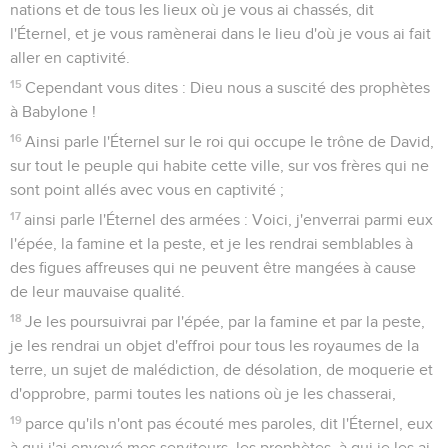
nations et de tous les lieux où je vous ai chassés, dit
l'Éternel, et je vous ramènerai dans le lieu d'où je vous ai fait
aller en captivité.
15
Cependant vous dites : Dieu nous a suscité des prophètes
à Babylone !
16
Ainsi parle l'Éternel sur le roi qui occupe le trône de David,
sur tout le peuple qui habite cette ville, sur vos frères qui ne
sont point allés avec vous en captivité ;
17
ainsi parle l'Éternel des armées : Voici, j'enverrai parmi eux
l'épée, la famine et la peste, et je les rendrai semblables à
des figues affreuses qui ne peuvent être mangées à cause
de leur mauvaise qualité.
18
Je les poursuivrai par l'épée, par la famine et par la peste,
je les rendrai un objet d'effroi pour tous les royaumes de la
terre, un sujet de malédiction, de désolation, de moquerie et
d'opprobre, parmi toutes les nations où je les chasserai,
19
parce qu'ils n'ont pas écouté mes paroles, dit l'Éternel, eux
à qui j'ai envoyé mes serviteurs, les prophètes, à qui je les ai