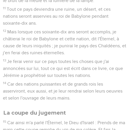
le bruit de la meule et la lumière de la lampe.
11
Tout ce pays deviendra une ruine, un désert, et ces
nations seront asservies au roi de Babylone pendant
soixante-dix ans.
12
Mais lorsque ces soixante-dix ans seront accomplis, je
châtierai le roi de Babylone et cette nation, dit l'Éternel, à
cause de leurs iniquités ; je punirai le pays des Chaldéens, et
j'en ferai des ruines éternelles.
13
Je ferai venir sur ce pays toutes les choses que j'ai
annoncées sur lui, tout ce qui est écrit dans ce livre, ce que
Jérémie a prophétisé sur toutes les nations.
14
Car des nations puissantes et de grands rois les
asserviront, eux aussi, et je leur rendrai selon leurs oeuvres
et selon l'ouvrage de leurs mains.
La coupe du jugement
15
Car ainsi m'a parlé l'Éternel, le Dieu d'Israël : Prends de ma
main cette coupe remplie du vin de ma colère, Et fais-la