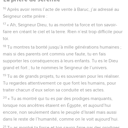
16
Après avoir remis l’acte de vente à Baruc, j’ai adressé au
Seigneur cette prière :
17
« Ah, Seigneur Dieu, tu as montré ta force et ton savoir-
faire en créant le ciel et la terre. Rien n’est trop difficile pour
toi.
18
Tu montres ta bonté jusqu’à mille générations humaines ;
mais si des parents ont commis une faute, tu en fais
supporter les conséquences à leurs enfants. Tu es le Dieu
grand et fort ; tu te nommes le Seigneur de l’univers.
19
Tu as de grands projets, tu es souverain pour les réaliser.
Tu regardes attentivement ce que font les humains, pour
traiter chacun d’eux selon sa conduite et ses actes.
20
« Tu as montré qui tu es par des prodiges marquants,
lorsque nos ancêtres étaient en Égypte, et aujourd’hui
encore, non seulement dans le peuple d’Israël mais aussi
dans le reste de l’humanité, comme on le voit aujourd’hui.
21
Tu as montré ta force et ton savoir-faire par des prodiges