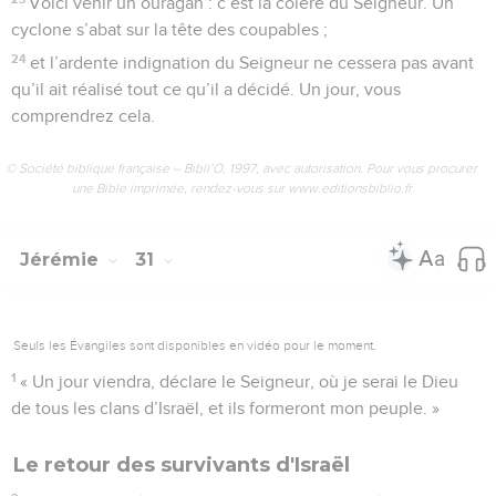
Voici venir un ouragan : c’est la colère du Seigneur. Un
cyclone s’abat sur la tête des coupables ;
24
et l’ardente indignation du Seigneur ne cessera pas avant
qu’il ait réalisé tout ce qu’il a décidé. Un jour, vous
comprendrez cela.
© Société biblique française – Bibli’O, 1997, avec autorisation. Pour vous procurer
une Bible imprimée, rendez-vous sur www.editionsbiblio.fr
Jérémie
31
Seuls les Évangiles sont disponibles en vidéo pour le moment.
1
« Un jour viendra, déclare le Seigneur, où je serai le Dieu
de tous les clans d’Israël, et ils formeront mon peuple. »
Le retour des survivants d'Israël