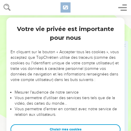
son côté.
12
Mais après que le prophète Hanania eut brisé le joug que
Jérémie portait sur les épaules, Jérémie reçut cette parole
Français Courant
du Seigneur :
Votre vie privée est importante
Jérémie
28
13
« Va dire à Hanania : Voici ce que déclare le Seigneur :
pour nous
“Puisque tu as brisé un joug de bois, tu devras le remplacer
par un joug de fer.” »
En cliquant sur le bouton « Accepter tous les cookies », vous
14
Et Jérémie ajouta : « Voici en effet ce que déclare le
acceptez que TopChrétien utilise des traceurs (comme des
Seigneur de l’univers, Dieu d’Israël : “Je place un joug de fer
cookies ou l'identifiant unique de votre compte utilisateur) et
traite vos données à caractère personnel (comme vos
sur les épaules de toutes les nations de cette région ; elles
données de navigation et les informations renseignées dans
devront être soumises à Nabucodonosor, roi de Babylone. Je
votre compte utilisateur) dans les buts suivants :
lui soumettrai même les bêtes sauvages.” »
15
Puis Jérémie dit encore au prophète Hanania : « Écoute
Mesurer l'audience de notre service
Vous permettre d'utiliser des services tiers tels que de la
bien, Hanania : le Seigneur ne t’a pas envoyé ; tu as poussé
vidéo, des cartes du monde…
ce peuple à croire à des mensonges.
Vous permettre d'entrer en contact avec notre service de
16
relation aux utilisateurs.
Voici ce que le Seigneur déclare donc : il va débarrasser la
terre de ta personne ; avant la fin de cette année tu seras
mort, car tu as poussé le peuple à s’opposer au Seigneur. »
Choisir mes cookies