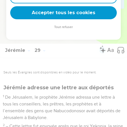
17
Le prophète Hanania mourut effectivement au cours du
Accepter tous les cookies
septième mois de cette même année.
© Société biblique française – Bibli’O, 1997, avec autorisation. Pour vous procurer
Tout refuser
une Bible imprimée, rendez-vous sur www.editionsbiblio.fr
Jérémie
29
Seuls les Évangiles sont disponibles en vidéo pour le moment.
Jérémie adresse une lettre aux déportés
1
De Jérusalem, le prophète Jérémie adressa une lettre à
tous les conseillers, les prêtres, les prophètes et à
l’ensemble des gens que Nabucodonosor avait déportés de
Jérusalem à Babylone.
2
– Cette lettre fut envoyée après que le roi Yekonia, la reine