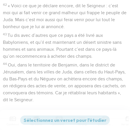
42
« Voici ce que je déclare encore, dit le Seigneur : c’est
moi qui ai fait venir ce grand malheur qui frappe le peuple de
Juda. Mais c’est moi aussi qui ferai venir pour lui tout le
bonheur que je lui ai annoncé.
43
Tu dis avec d’autres que ce pays a été livré aux
Babyloniens, et qu’il est maintenant un désert sinistre sans
hommes et sans animaux. Pourtant c’est dans ce pays-là
qu’on recommencera à acheter des champs.
44
Oui, dans le territoire de Benjamin, dans le district de
Jérusalem, dans les villes de Juda, dans celles du Haut-Pays,
du Bas-Pays et du Néguev on achètera encore des champs,
on rédigera des actes de vente, on apposera des cachets, on
convoquera des témoins. Car je rétablirai leurs habitants »,
dit le Seigneur.
© Société biblique française – Bibli’O, 1997, avec autorisation. Pour vous procurer
une Bible imprimée, rendez-vous sur www.editionsbiblio.fr
Contenus
Versions
Commentaires
Strong
Dictionnaire