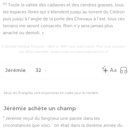
40
Toute la vallée des cadavres et des cendres grasses, tous
les espaces libres qui s’étendent jusqu’au torrent du Cédron
puis jusqu’à l’angle de la porte des Chevaux à l’est, tous ces
terrains me seront consacrés. Rien n’y sera jamais plus
arraché ou démoli. »
© Société biblique française – Bibli’O, 1997, avec autorisation. Pour vous procurer
une Bible imprimée, rendez-vous sur www.editionsbiblio.fr
Jérémie
32
Seuls les Évangiles sont disponibles en vidéo pour le moment.
Jérémie achète un champ
1
Jérémie reçut du Seigneur une parole dans les
circonstances que voici : on était dans la dixième année du