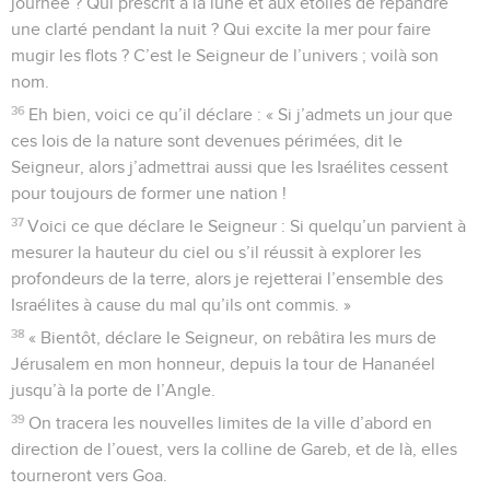
journée ? Qui prescrit à la lune et aux étoiles de répandre
une clarté pendant la nuit ? Qui excite la mer pour faire
mugir les flots ? C’est le Seigneur de l’univers ; voilà son
nom.
36
Eh bien, voici ce qu’il déclare : « Si j’admets un jour que
ces lois de la nature sont devenues périmées, dit le
Seigneur, alors j’admettrai aussi que les Israélites cessent
pour toujours de former une nation !
37
Voici ce que déclare le Seigneur : Si quelqu’un parvient à
mesurer la hauteur du ciel ou s’il réussit à explorer les
profondeurs de la terre, alors je rejetterai l’ensemble des
Israélites à cause du mal qu’ils ont commis. »
38
« Bientôt, déclare le Seigneur, on rebâtira les murs de
Jérusalem en mon honneur, depuis la tour de Hananéel
jusqu’à la porte de l’Angle.
39
On tracera les nouvelles limites de la ville d’abord en
direction de l’ouest, vers la colline de Gareb, et de là, elles
tourneront vers Goa.