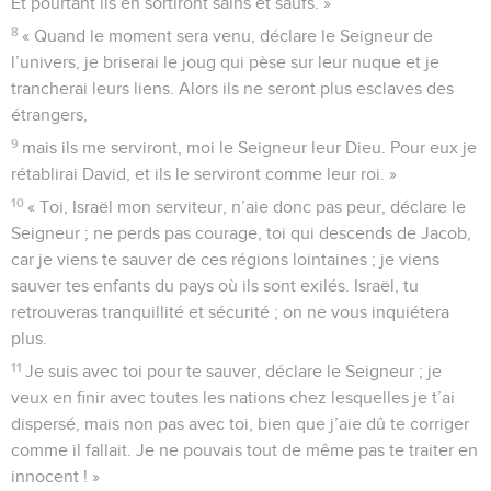
Et pourtant ils en sortiront sains et saufs. »
8
« Quand le moment sera venu, déclare le Seigneur de
l’univers, je briserai le joug qui pèse sur leur nuque et je
trancherai leurs liens. Alors ils ne seront plus esclaves des
étrangers,
9
mais ils me serviront, moi le Seigneur leur Dieu. Pour eux je
rétablirai David, et ils le serviront comme leur roi. »
10
« Toi, Israël mon serviteur, n’aie donc pas peur, déclare le
Seigneur ; ne perds pas courage, toi qui descends de Jacob,
car je viens te sauver de ces régions lointaines ; je viens
sauver tes enfants du pays où ils sont exilés. Israël, tu
retrouveras tranquillité et sécurité ; on ne vous inquiétera
plus.
11
Je suis avec toi pour te sauver, déclare le Seigneur ; je
veux en finir avec toutes les nations chez lesquelles je t’ai
dispersé, mais non pas avec toi, bien que j’aie dû te corriger
comme il fallait. Je ne pouvais tout de même pas te traiter en
innocent ! »