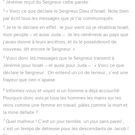
1
Jérémie reçut du Seigneur cette parole :
2
« Voici ce que déclare le Seigneur Dieu d’Israël. Note bien
par écrit tous les messages que je t’ai communiqués.
3
Je te le déclare en effet : le jour vient où je rétablirai Israël,
mon peuple – et aussi Juda –. Je les ramènerai au pays que
j’avais donné à leurs ancêtres, et ils le posséderont de
nouveau, dit encore le Seigneur. »
4
Voici donc les messages que le Seigneur transmit à
Jérémie pour Israël – et aussi pour Juda – : « Voici ce que
déclare le Seigneur : On entend un cri de terreur ; c’est une
frayeur que rien n’apaise.
6
Informez-vous et voyez si un homme a déjà accouché.
Pourquoi donc vois-je tous les hommes les mains sur les
reins comme une femme en travail, pâles comme la mort et
la mine défaite ?
7
Quel malheur ! C’est un jour terrible, un jour sans pareil ;
c’est un temps de détresse pour les descendants de Jacob !