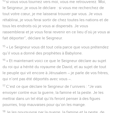
13
si vous vous tournez vers moi, vous me retrouverez. Moi,
le Seigneur, je vous le déclare : si vous me recherchez de
tout votre cœur, je me laisserai trouver par vous. Je vous
rétablirai, je vous ferai sortir de chez toutes les nations et de
tous les endroits où je vous ai dispersés. Je vous
rassemblerai et je vous ferai revenir en ce lieu d’où je vous ai
fait déporter”, déclare le Seigneur.
15
« Le Seigneur vous dit tout cela parce que vous prétendez
qu’il vous a donné des prophètes à Babylone.
16
« Et maintenant voici ce que le Seigneur déclare au sujet
du roi qui a hérité du royaume de David, et au sujet de tout
le peuple qui vit encore à Jérusalem – je parle de vos frères,
qui n’ont pas été déportés avec vous –.
17
C’est ce que déclare le Seigneur de l’univers : “Je vais
envoyer contre eux la guerre, la famine et la peste. Je les
mettrai dans un tel état qu’ils feront penser à des figues
pourries, trop mauvaises pour qu’on les mange.
18
Je les poursuivrai par la guerre, la famine et la peste, de