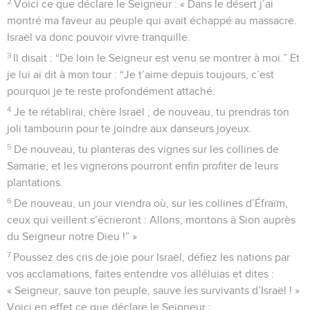
2
Voici ce que déclare le Seigneur : « Dans le désert j’ai
montré ma faveur au peuple qui avait échappé au massacre.
Israël va donc pouvoir vivre tranquille.
3
Il disait : “De loin le Seigneur est venu se montrer à moi.” Et
je lui ai dit à mon tour : “Je t’aime depuis toujours, c’est
pourquoi je te reste profondément attaché.
4
Je te rétablirai, chère Israël ; de nouveau, tu prendras ton
joli tambourin pour te joindre aux danseurs joyeux.
5
De nouveau, tu planteras des vignes sur les collines de
Samarie, et les vignerons pourront enfin profiter de leurs
plantations.
6
De nouveau, un jour viendra où, sur les collines d’Éfraïm,
ceux qui veillent s’écrieront : Allons, montons à Sion auprès
du Seigneur notre Dieu !” »
7
Poussez des cris de joie pour Israël, défiez les nations par
vos acclamations, faites entendre vos alléluias et dites :
« Seigneur, sauve ton peuple, sauve les survivants d’Israël ! »
Voici en effet ce que déclare le Seigneur :