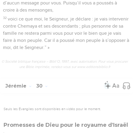
d’aucun message pour vous. Puisqu’il vous a poussés à
croire à des mensonges,
32
voici ce que moi, le Seigneur, je déclare : je vais intervenir
contre Chemaya et ses descendants ; plus personne de sa
famille ne restera parmi vous pour voir le bien que je vais
faire à mon peuple. Car il a poussé mon peuple à s’opposer à
moi, dit le Seigneur.” »
© Société biblique française – Bibli’O, 1997, avec autorisation. Pour vous procurer
une Bible imprimée, rendez-vous sur www.editionsbiblio.fr
Jérémie
30
Seuls les Évangiles sont disponibles en vidéo pour le moment.
Promesses de Dieu pour le royaume d'Israël