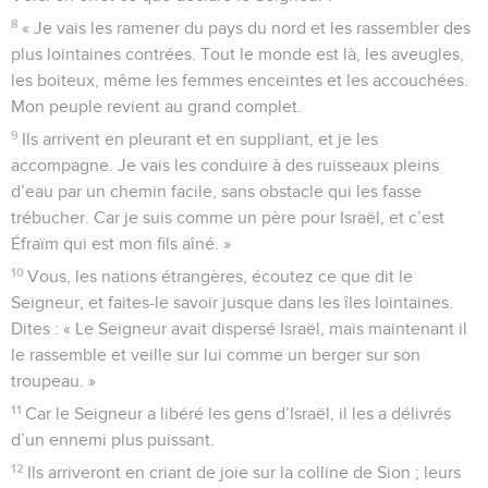
8
« Je vais les ramener du pays du nord et les rassembler des
plus lointaines contrées. Tout le monde est là, les aveugles,
les boiteux, même les femmes enceintes et les accouchées.
Mon peuple revient au grand complet.
9
Ils arrivent en pleurant et en suppliant, et je les
accompagne. Je vais les conduire à des ruisseaux pleins
d’eau par un chemin facile, sans obstacle qui les fasse
trébucher. Car je suis comme un père pour Israël, et c’est
Éfraïm qui est mon fils aîné. »
10
Vous, les nations étrangères, écoutez ce que dit le
Seigneur, et faites-le savoir jusque dans les îles lointaines.
Dites : « Le Seigneur avait dispersé Israël, mais maintenant il
le rassemble et veille sur lui comme un berger sur son
troupeau. »
11
Car le Seigneur a libéré les gens d’Israël, il les a délivrés
d’un ennemi plus puissant.
12
Ils arriveront en criant de joie sur la colline de Sion ; leurs