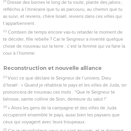
21
Dresse des bornes le long de ta route, plante des jalons ;
réfléchis à l’itinéraire que tu as parcouru, au chemin que tu
as suivi, et reviens, chère Israël, reviens dans ces villes qui
t’appartiennent.
22
Combien de temps encore vas-tu retarder le moment de
te décider, fille rebelle ? Car le Seigneur a inventé quelque
chose de nouveau sur la terre : c’est la femme qui va faire la
cour à l’homme.
Reconstruction et nouvelle alliance
23
Voici ce que déclare le Seigneur de l’univers, Dieu
d’Israël : « Quand je rétablirai le pays et les villes de Juda, on
prononcera de nouveau ces mots : “Que le Seigneur te
bénisse, sainte colline de Sion, demeure du salut !”
24
« Alors les gens de la campagne et des villes de Juda
occuperont ensemble le pays, aussi bien les paysans que
ceux qui voyagent avec leurs troupeaux.
25
Car je réconforterai ceux qui sont épuisés, et je donnerai