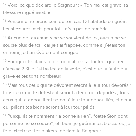
12
Voici ce que déclare le Seigneur : « Ton mal est grave, ta
blessure inguérissable.
13
Personne ne prend soin de ton cas. D’habitude on guérit
les blessures, mais pour toi il n’y a pas de remède.
14
Aucun de tes amants ne se souvient de toi, aucun ne se
soucie plus de toi ; car je t’ai frappée, comme si j’étais ton
ennemi, je t’ai sévèrement corrigée.
15
Pourquoi te plains-tu de ton mal, de ta douleur que rien
n’apaise ? Si je t’ai traitée de la sorte, c’est que ta faute était
grave et tes torts nombreux.
16
Mais tous ceux qui te dévorent seront à leur tour dévorés ;
tous ceux qui te détestent seront à leur tour déportés ; tous
ceux qui te dépouillent seront à leur tour dépouillés, et ceux
qui pillent tes biens seront à leur tour pillés.
17
Puisqu’ils te nomment “la bonne à rien”, “cette Sion dont
personne ne se soucie”, eh bien, je guérirai tes blessures, je
ferai cicatriser tes plaies », déclare le Seigneur.