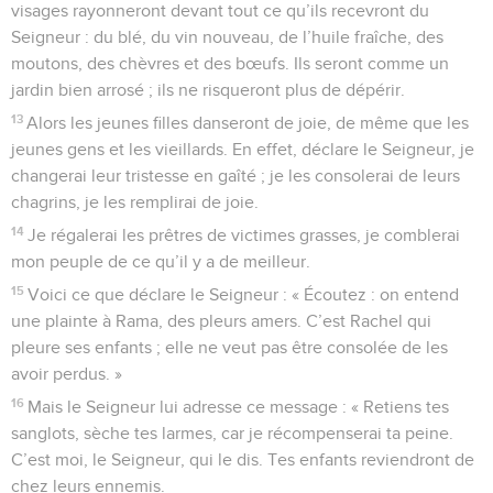
visages rayonneront devant tout ce qu’ils recevront du
Seigneur : du blé, du vin nouveau, de l’huile fraîche, des
moutons, des chèvres et des bœufs. Ils seront comme un
jardin bien arrosé ; ils ne risqueront plus de dépérir.
13
Alors les jeunes filles danseront de joie, de même que les
jeunes gens et les vieillards. En effet, déclare le Seigneur, je
changerai leur tristesse en gaîté ; je les consolerai de leurs
chagrins, je les remplirai de joie.
14
Je régalerai les prêtres de victimes grasses, je comblerai
mon peuple de ce qu’il y a de meilleur.
15
Voici ce que déclare le Seigneur : « Écoutez : on entend
une plainte à Rama, des pleurs amers. C’est Rachel qui
pleure ses enfants ; elle ne veut pas être consolée de les
avoir perdus. »
16
Mais le Seigneur lui adresse ce message : « Retiens tes
sanglots, sèche tes larmes, car je récompenserai ta peine.
C’est moi, le Seigneur, qui le dis. Tes enfants reviendront de
chez leurs ennemis.