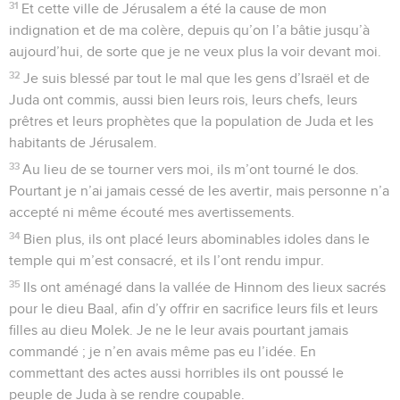
31
Et cette ville de Jérusalem a été la cause de mon
indignation et de ma colère, depuis qu’on l’a bâtie jusqu’à
aujourd’hui, de sorte que je ne veux plus la voir devant moi.
32
Je suis blessé par tout le mal que les gens d’Israël et de
Juda ont commis, aussi bien leurs rois, leurs chefs, leurs
prêtres et leurs prophètes que la population de Juda et les
habitants de Jérusalem.
33
Au lieu de se tourner vers moi, ils m’ont tourné le dos.
Pourtant je n’ai jamais cessé de les avertir, mais personne n’a
accepté ni même écouté mes avertissements.
34
Bien plus, ils ont placé leurs abominables idoles dans le
temple qui m’est consacré, et ils l’ont rendu impur.
35
Ils ont aménagé dans la vallée de Hinnom des lieux sacrés
pour le dieu Baal, afin d’y offrir en sacrifice leurs fils et leurs
filles au dieu Molek. Je ne le leur avais pourtant jamais
commandé ; je n’en avais même pas eu l’idée. En
commettant des actes aussi horribles ils ont poussé le
peuple de Juda à se rendre coupable.