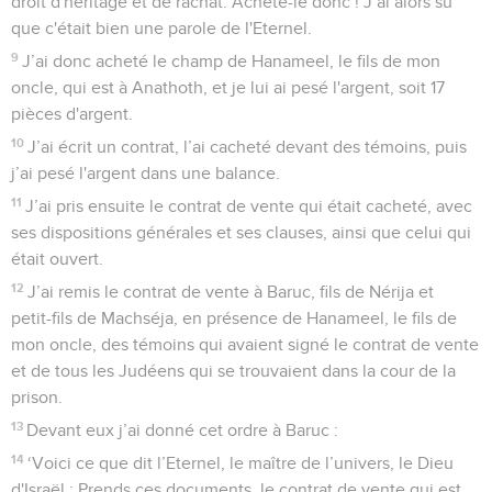
droit d'héritage et de rachat. Achète-le donc !’J’ai alors su
que c'était bien une parole de l'Eternel.
9
J’ai donc acheté le champ de Hanameel, le fils de mon
oncle, qui est à Anathoth, et je lui ai pesé l'argent, soit 17
pièces d'argent.
10
J’ai écrit un contrat, l’ai cacheté devant des témoins, puis
j’ai pesé l'argent dans une balance.
11
J’ai pris ensuite le contrat de vente qui était cacheté, avec
ses dispositions générales et ses clauses, ainsi que celui qui
était ouvert.
12
J’ai remis le contrat de vente à Baruc, fils de Nérija et
petit-fils de Machséja, en présence de Hanameel, le fils de
mon oncle, des témoins qui avaient signé le contrat de vente
et de tous les Judéens qui se trouvaient dans la cour de la
prison.
13
Devant eux j’ai donné cet ordre à Baruc :
14
‘Voici ce que dit l’Eternel, le maître de l’univers, le Dieu
d'Israël : Prends ces documents, le contrat de vente qui est