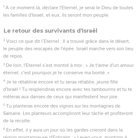
1
A ce moment-là, déclare l'Eternel, je serai le Dieu de toutes
les familles d'Israël, et eux, ils seront mon peuple.
Le retour des survivants d'Israël
2
Voici ce que dit l’Eternel : Il a trouvé grâce dans le désert,
le peuple des rescapés de l'épée. Israël marche vers son lieu
de repos.
3
De loin, l'Eternel s’est montré à moi : « Je t'aime d'un amour
éternel, c'est pourquoi je te conserve ma bonté. »
4
Je te rétablirai encore et tu seras rétablie, jeune fille
d'Israël ! Tu resplendiras encore avec tes tambourins et tu te
mêleras aux danses de ceux qui manifestent leur joie.
5
Tu planteras encore des vignes sur les montagnes de
Samarie. Les planteurs accompliront leur tâche et profiteront
de la récolte.
6
En effet, il y aura un jour où les gardes crieront dans la
région montagneuse d'Ephraïm : « Levez-vous, montons à