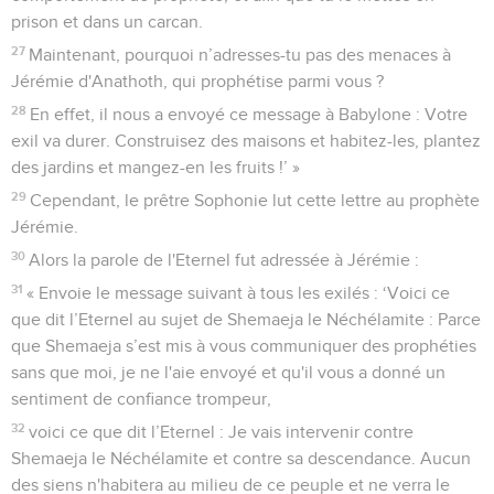
prison et dans un carcan.
27
Maintenant, pourquoi n’adresses-tu pas des menaces à
Jérémie d'Anathoth, qui prophétise parmi vous ?
28
En effet, il nous a envoyé ce message à Babylone : Votre
exil va durer. Construisez des maisons et habitez-les, plantez
des jardins et mangez-en les fruits !’ »
29
Cependant, le prêtre Sophonie lut cette lettre au prophète
Jérémie.
30
Alors la parole de l'Eternel fut adressée à Jérémie :
31
« Envoie le message suivant à tous les exilés : ‘Voici ce
que dit l’Eternel au sujet de Shemaeja le Néchélamite : Parce
que Shemaeja s’est mis à vous communiquer des prophéties
sans que moi, je ne l'aie envoyé et qu'il vous a donné un
sentiment de confiance trompeur,
32
voici ce que dit l’Eternel : Je vais intervenir contre
Shemaeja le Néchélamite et contre sa descendance. Aucun
des siens n'habitera au milieu de ce peuple et ne verra le