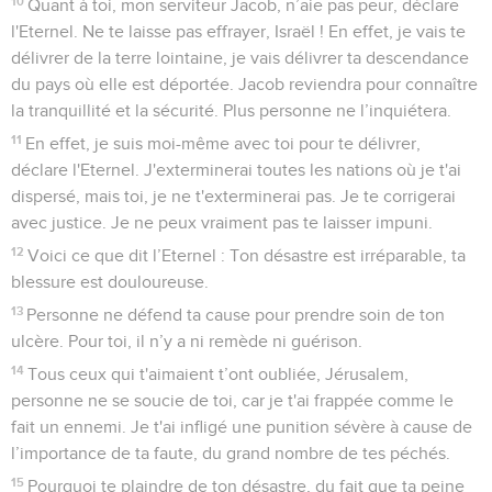
10
Quant à toi, mon serviteur Jacob, n’aie pas peur, déclare
l'Eternel. Ne te laisse pas effrayer, Israël ! En effet, je vais te
délivrer de la terre lointaine, je vais délivrer ta descendance
du pays où elle est déportée. Jacob reviendra pour connaître
la tranquillité et la sécurité. Plus personne ne l’inquiétera.
11
En effet, je suis moi-même avec toi pour te délivrer,
déclare l'Eternel. J'exterminerai toutes les nations où je t'ai
dispersé, mais toi, je ne t'exterminerai pas. Je te corrigerai
avec justice. Je ne peux vraiment pas te laisser impuni.
12
Voici ce que dit l’Eternel : Ton désastre est irréparable, ta
blessure est douloureuse.
13
Personne ne défend ta cause pour prendre soin de ton
ulcère. Pour toi, il n’y a ni remède ni guérison.
14
Tous ceux qui t'aimaient t’ont oubliée, Jérusalem,
personne ne se soucie de toi, car je t'ai frappée comme le
fait un ennemi. Je t'ai infligé une punition sévère à cause de
l’importance de ta faute, du grand nombre de tes péchés.
15
Pourquoi te plaindre de ton désastre, du fait que ta peine