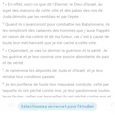
4
» En effet, voici ce que dit l’Eternel, le Dieu d'Israël, au
sujet des maisons de cette ville et des palais des rois de
Juda démolis par les remblais et par l'épée :
5
Quand ils s’avanceront pour combattre les Babyloniens, ils
les rempliront des cadavres des hommes que j’aurai frappés
en raison de ma colère et de ma fureur, car c’est à cause de
toute leur méchanceté que je me cache à cette ville.
6
» Cependant, je vais lui donner la guérison et la santé. Je
les guérirai et je leur ouvrirai une source abondante de paix
et de vérité.
7
Je ramènerai les déportés de Juda et d'Israël, et je leur
rendrai leur condition passée.
8
Je les purifierai de toute leur mauvaise conduite, celle par
laquelle ils ont péché contre moi, je leur pardonnerai toutes
leurs fautes, celles par lesquelles ils ont péché contre moi et
se sont révoltés contre moi.
9
Contenus
Versions
Commentaires
Strong
Dictionnaire
Jérusalem deviendra pour moi synonyme de réjouissance,