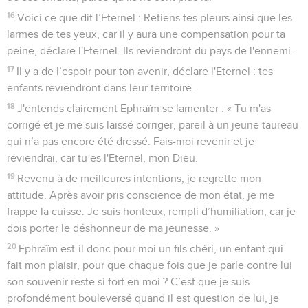
16
Voici ce que dit l’Eternel : Retiens tes pleurs ainsi que les
larmes de tes yeux, car il y aura une compensation pour ta
peine, déclare l'Eternel. Ils reviendront du pays de l'ennemi.
17
Il y a de l’espoir pour ton avenir, déclare l'Eternel : tes
enfants reviendront dans leur territoire.
18
J'entends clairement Ephraïm se lamenter : « Tu m'as
corrigé et je me suis laissé corriger, pareil à un jeune taureau
qui n’a pas encore été dressé. Fais-moi revenir et je
reviendrai, car tu es l'Eternel, mon Dieu.
19
Revenu à de meilleures intentions, je regrette mon
attitude. Après avoir pris conscience de mon état, je me
frappe la cuisse. Je suis honteux, rempli d’humiliation, car je
dois porter le déshonneur de ma jeunesse. »
20
Ephraïm est-il donc pour moi un fils chéri, un enfant qui
fait mon plaisir, pour que chaque fois que je parle contre lui
son souvenir reste si fort en moi ? C’est que je suis
profondément bouleversé quand il est question de lui, je