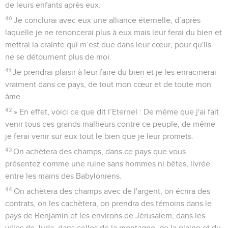
de leurs enfants après eux.
40
Je conclurai avec eux une alliance éternelle, d’après
laquelle je ne renoncerai plus à eux mais leur ferai du bien et
mettrai la crainte qui m’est due dans leur cœur, pour qu'ils
ne se détournent plus de moi.
41
Je prendrai plaisir à leur faire du bien et je les enracinerai
vraiment dans ce pays, de tout mon cœur et de toute mon
âme.
42
» En effet, voici ce que dit l’Eternel : De même que j'ai fait
venir tous ces grands malheurs contre ce peuple, de même
je ferai venir sur eux tout le bien que je leur promets.
43
On achètera des champs, dans ce pays que vous
présentez comme une ruine sans hommes ni bêtes, livrée
entre les mains des Babyloniens.
44
On achètera des champs avec de l'argent, on écrira des
contrats, on les cachètera, on prendra des témoins dans le
pays de Benjamin et les environs de Jérusalem, dans les
villes de Juda, dans celles de la montagne, de la plaine et du