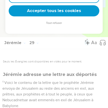
donné un sentiment de confiance trompeur à ce peuple.
16
C'est pourquoi, voici ce que dit l’Eternel : ‘Je vais te
Accepter tous les cookies
chasser de cette terre ; tu mourras cette année, car par tes
paroles tu as appelé les autres à se détourner de l'Eternel.’ »
Tout refuser
17
Le prophète Hanania mourut le septième mois de cette
année-là.
Jérémie
29
Seuls les Évangiles sont disponibles en vidéo pour le moment.
Jérémie adresse une lettre aux déportés
1
Voici le contenu de la lettre que le prophète Jérémie
envoya de Jérusalem au reste des anciens en exil, aux
prêtres, aux prophètes et à tout le peuple, à ceux que
Nebucadnetsar avait emmenés en exil de Jérusalem à
Babylone.