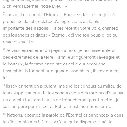
Sion vers l'Eternel, notre Dieu ! »
7
car voici ce que dit l’Eternel : Poussez des cris de joie à
propos de Jacob, éclatez d'allégresse avec la plus
importante des nations ! Faites retentir votre voix, chantez
des louanges et dites : « Eternel, délivre ton peuple, ce qui
reste d'Israël ! »
8
Je vais les ramener du pays du nord, je les rassemblerai
des extrémités de la terre. Parmi eux figureront l'aveugle et
le boiteux, la femme enceinte et celle qui accouche.
Ensemble ils forment une grande assemblée, ils reviennent
ici.
9
Ils reviennent en pleurant, mais je les conduis au milieu de
leurs supplications. Je les conduis vers des torrents d'eau par
un chemin tout droit où ils ne trébucheront pas. En effet, je
suis un père pour Israël et Ephraïm est mon premier-né.
10
Nations, écoutez la parole de l'Eternel et annoncez-la dans
les îles lointaines ! Dites : « Celui qui a dispersé Israël le