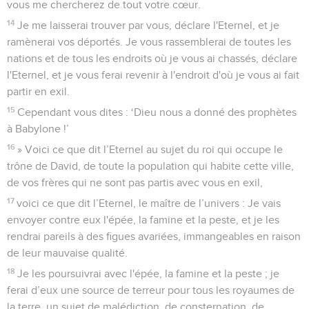
vous me chercherez de tout votre cœur.
14
Je me laisserai trouver par vous, déclare l'Eternel, et je
ramènerai vos déportés. Je vous rassemblerai de toutes les
nations et de tous les endroits où je vous ai chassés, déclare
l'Eternel, et je vous ferai revenir à l'endroit d'où je vous ai fait
partir en exil.
15
Cependant vous dites : ‘Dieu nous a donné des prophètes
à Babylone !’
16
» Voici ce que dit l’Eternel au sujet du roi qui occupe le
trône de David, de toute la population qui habite cette ville,
de vos frères qui ne sont pas partis avec vous en exil,
17
voici ce que dit l’Eternel, le maître de l’univers : Je vais
envoyer contre eux l'épée, la famine et la peste, et je les
rendrai pareils à des figues avariées, immangeables en raison
de leur mauvaise qualité.
18
Je les poursuivrai avec l'épée, la famine et la peste ; je
ferai d’eux une source de terreur pour tous les royaumes de
la terre, un sujet de malédiction, de consternation, de