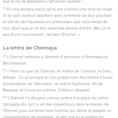
que le roi de Babylone a fait brûler vivants !’
23
Et cela arrivera parce qu'ils ont commis une folie en Israël :
ils se sont livrés à l'adultère avec la femme de leur prochain
et ont dit des faussetés en prétendant que cela venait de
moi, alors que je ne leur avais pas donné d'ordre. Moi, je le
sais et j'en suis témoin, déclare l'Eternel. »
La lettre de Chemaya
24
L’Eternel ordonna à Jérémie d’annoncer à Shemaeja le
Néchélamite :
25
« Voici ce que dit l’Eternel, le maître de l’univers, le Dieu
d'Israël : Tu as envoyé en ton propre nom des lettres à toute
la population de Jérusalem, au prêtre Sophonie, fils de
Maaséja, et à tous les prêtres. Celles-ci disaient :
26
‘L'Eternel t'a désigné comme prêtre à la place du prêtre
Jehojada afin qu'il y ait des inspecteurs dans la maison de
l'Eternel pour surveiller tout homme qui délire et adopte un
comportement de prophète, et afin que tu le mettes en