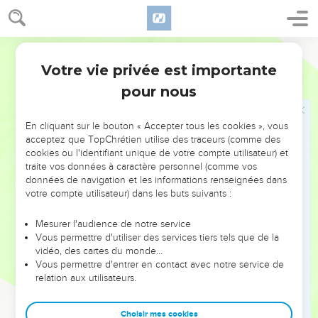
la domination exercée par Nebucadnetsar, roi de Babylone,
sur toutes les nations. » Le prophète Jérémie poursuivit alors
Segond 21
son chemin.
Votre vie privée est importante
12
La parole de l'Eternel fut adressée à Jérémie après que le
Jérémie
28
prophète Hanania eut brisé la barre qui se trouvait sur son
pour nous
cou :
13
« Va annoncer à Hanania : ‘Voici ce que dit l’Eternel : Tu as
En cliquant sur le bouton « Accepter tous les cookies », vous
acceptez que TopChrétien utilise des traceurs (comme des
brisé des barres en bois ? Pour les remplacer, tu devras faire
cookies ou l'identifiant unique de votre compte utilisateur) et
des barres en fer.
traite vos données à caractère personnel (comme vos
14
En effet, voici ce que dit l’Eternel, le maître de l’univers, le
données de navigation et les informations renseignées dans
votre compte utilisateur) dans les buts suivants :
Dieu d'Israël : C’est une domination inflexible que j’ai
imposée à toutes ces nations pour qu'elles soient asservies à
Mesurer l'audience de notre service
Nebucadnetsar, roi de Babylone, et elles seront
Vous permettre d'utiliser des services tiers tels que de la
effectivement ses esclaves ; je lui ai même donné les
vidéo, des cartes du monde…
Vous permettre d'entrer en contact avec notre service de
animaux sauvages.’ »
relation aux utilisateurs.
15
Le prophète Jérémie dit alors au prophète Hanania :
« Ecoute donc, Hanania ! L'Eternel ne t'a pas envoyé et tu as
Choisir mes cookies