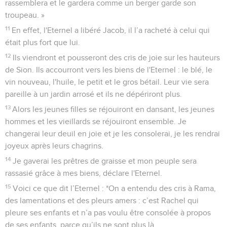
rassemblera et le gardera comme un berger garde son
troupeau. »
11
En effet, l'Eternel a libéré Jacob, il l’a racheté à celui qui
était plus fort que lui.
12
Ils viendront et pousseront des cris de joie sur les hauteurs
de Sion. Ils accourront vers les biens de l'Eternel : le blé, le
vin nouveau, l'huile, le petit et le gros bétail. Leur vie sera
pareille à un jardin arrosé et ils ne dépériront plus.
13
Alors les jeunes filles se réjouiront en dansant, les jeunes
hommes et les vieillards se réjouiront ensemble. Je
changerai leur deuil en joie et je les consolerai, je les rendrai
joyeux après leurs chagrins.
14
Je gaverai les prêtres de graisse et mon peuple sera
rassasié grâce à mes biens, déclare l'Eternel.
15
Voici ce que dit l’Eternel : *On a entendu des cris à Rama,
des lamentations et des pleurs amers : c’est Rachel qui
pleure ses enfants et n’a pas voulu être consolée à propos
de ses enfants, parce qu’ils ne sont plus là.