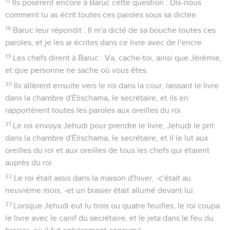
17
Ils posèrent encore à Baruc cette question : Dis-nous
comment tu as écrit toutes ces paroles sous sa dictée.
18
Baruc leur répondit : Il m'a dicté de sa bouche toutes ces
paroles, et je les ai écrites dans ce livre avec de l'encre.
19
Les chefs dirent à Baruc : Va, cache-toi, ainsi que Jérémie,
et que personne ne sache où vous êtes.
20
Ils allèrent ensuite vers le roi dans la cour, laissant le livre
dans la chambre d'Élischama, le secrétaire, et ils en
rapportèrent toutes les paroles aux oreilles du roi.
21
Le roi envoya Jehudi pour prendre le livre, Jehudi le prit
dans la chambre d'Élischama, le secrétaire, et il le lut aux
oreilles du roi et aux oreilles de tous les chefs qui étaient
auprès du roi.
22
Le roi était assis dans la maison d'hiver, -c'était au
neuvième mois, -et un brasier était allumé devant lui.
23
Lorsque Jehudi eut lu trois ou quatre feuilles, le roi coupa
le livre avec le canif du secrétaire, et le jeta dans le feu du