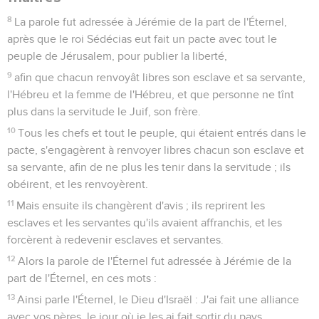
8
La parole fut adressée à Jérémie de la part de l'Éternel,
après que le roi Sédécias eut fait un pacte avec tout le
peuple de Jérusalem, pour publier la liberté,
9
afin que chacun renvoyât libres son esclave et sa servante,
l'Hébreu et la femme de l'Hébreu, et que personne ne tînt
plus dans la servitude le Juif, son frère.
10
Tous les chefs et tout le peuple, qui étaient entrés dans le
pacte, s'engagèrent à renvoyer libres chacun son esclave et
sa servante, afin de ne plus les tenir dans la servitude ; ils
obéirent, et les renvoyèrent.
11
Mais ensuite ils changèrent d'avis ; ils reprirent les
esclaves et les servantes qu'ils avaient affranchis, et les
forcèrent à redevenir esclaves et servantes.
12
Alors la parole de l'Éternel fut adressée à Jérémie de la
part de l'Éternel, en ces mots :
13
Ainsi parle l'Éternel, le Dieu d'Israël : J'ai fait une alliance
avec vos pères, le jour où je les ai fait sortir du pays