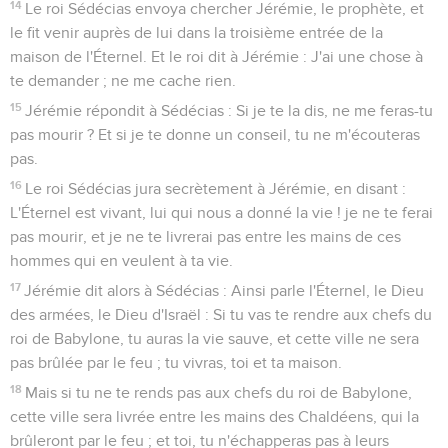
14
Le roi Sédécias envoya chercher Jérémie, le prophète, et
le fit venir auprès de lui dans la troisième entrée de la
maison de l'Éternel. Et le roi dit à Jérémie : J'ai une chose à
te demander ; ne me cache rien.
15
Jérémie répondit à Sédécias : Si je te la dis, ne me feras-tu
pas mourir ? Et si je te donne un conseil, tu ne m'écouteras
pas.
16
Le roi Sédécias jura secrètement à Jérémie, en disant :
L'Éternel est vivant, lui qui nous a donné la vie ! je ne te ferai
pas mourir, et je ne te livrerai pas entre les mains de ces
hommes qui en veulent à ta vie.
17
Jérémie dit alors à Sédécias : Ainsi parle l'Éternel, le Dieu
des armées, le Dieu d'Israël : Si tu vas te rendre aux chefs du
roi de Babylone, tu auras la vie sauve, et cette ville ne sera
pas brûlée par le feu ; tu vivras, toi et ta maison.
18
Mais si tu ne te rends pas aux chefs du roi de Babylone,
cette ville sera livrée entre les mains des Chaldéens, qui la
brûleront par le feu ; et toi, tu n'échapperas pas à leurs