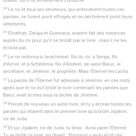
brasier, où il fut entièrement consumé.
24
Le roi et tous ses serviteurs, qui entendirent toutes ces
paroles, ne furent point effrayés et ne déchirèrent point leurs
vêtements.
25
Elnathan, Delaja et Guemaria, avaient fait des instances
auprès du roi pour qu'il ne brûlât pas le livre ; mais il ne les
écouta pas.
26
Le roi ordonna à Jerachmeel, fils du roi, à Seraja, fils
d'Azriel, et à Schélémia, fils d'Abdeel, de saisir Baruc, le
secrétaire, et Jérémie, le prophète. Mais l'Éternel les cacha.
27
La parole de l'Éternel fut adressée à Jérémie, en ces mots,
après que le roi eut brûlé le livre contenant les paroles que
Baruc avait écrites sous la dictée de Jérémie :
28
Prends de nouveau un autre livre, et tu y écriras toutes les
paroles qui étaient dans le premier livre qu'a brûlé Jojakim,
roi de Juda.
29
Et sur Jojakim, roi de Juda, tu diras : Ainsi parle l'Éternel :
Tu as brûlé ce livre, en disant : Pourquoi y as-tu écrit ces