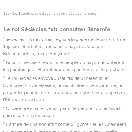
Seuls les Évangiles sont disponibles en vidéo pour le moment.
Le roi Sédécias fait consulter Jérémie
1
Sédécias, fils de Josias, régna à la place de Jeconia, fils de
Jojakim, et fut établi roi dans le pays de Juda par
Nebucadnetsar, roi de Babylone.
2
Ni lui, ni ses serviteurs, ni le peuple du pays, n'écoutèrent
les paroles que l'Éternel prononça par Jérémie, le prophète.
3
Le roi Sédécias envoya Jucal, fils de Schélémia, et
Sophonie, fils de Maaséja, le sacrificateur, vers Jérémie, le
prophète, pour lui dire : Intercède en notre faveur auprès de
l'Éternel, notre Dieu.
4
Or Jérémie allait et venait parmi le peuple ; on ne l'avait
pas encore mis en prison.
5
L'armée de Pharaon était sortie d'Égypte ; et les Chaldéens,
qui assiégeaient Jérusalem, ayant appris cette nouvelle,