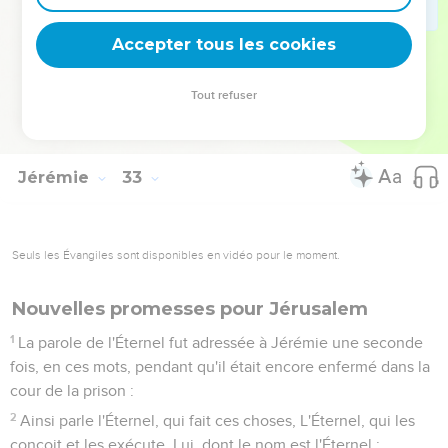
44
On achètera des champs pour de l'argent, On écrira des
contrats, on les cachètera, on prendra des témoins, Dans le
Accepter tous les cookies
pays de Benjamin et aux environs de Jérusalem, Dans les
villes de Juda, dans les villes de la montagne, Dans les villes
Tout refuser
de la plaine et dans les villes du midi ; Car je ramènerai leurs
captifs, dit l'Éternel.
Jérémie
33
Seuls les Évangiles sont disponibles en vidéo pour le moment.
Nouvelles promesses pour Jérusalem
1
La parole de l'Éternel fut adressée à Jérémie une seconde
fois, en ces mots, pendant qu'il était encore enfermé dans la
cour de la prison :
2
Ainsi parle l'Éternel, qui fait ces choses, L'Éternel, qui les
conçoit et les exécute, Lui, dont le nom est l'Éternel :