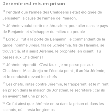
Jérémie est mis en prison
11
Pendant que l'armée des Chaldéens s'était éloignée de
Jérusalem, à cause de l'armée de Pharaon,
12
Jérémie voulut sortir de Jérusalem, pour aller dans le pays
de Benjamin et s'échapper du milieu du peuple.
13
Lorsqu'il fut à la porte de Benjamin, le commandant de la
garde, nommé Jireija, fils de Schélémia, fils de Hanania, se
trouvait là, et il saisit Jérémie, le prophète, en disant : Tu
passes aux Chaldéens !
14
Jérémie répondit : C'est faux ! je ne passe pas aux
Chaldéens. Mais Jireija ne l'écouta point ; il arrêta Jérémie,
et le conduisit devant les chefs.
15
Les chefs, irrités contre Jérémie, le frappèrent, et le mirent
en prison dans la maison de Jonathan, le secrétaire ; car ils
en avaient fait une prison.
16
Ce fut ainsi que Jérémie entra dans la prison et dans les
cachots, où il resta longtemps.