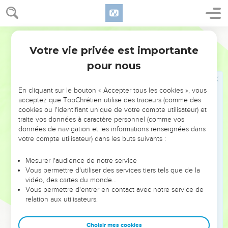
habiter en sûreté.
38
Ils seront mon peuple, Et je serai leur Dieu.
Segond 1910
39
Je leur donnerai un même coeur et une même voie, Afin
Votre vie privée est importante
qu'ils me craignent toujours, Pour leur bonheur et celui de
Jérémie
32
leurs enfants après eux.
pour nous
40
Je traiterai avec eux une alliance éternelle, Je ne me
détournerai plus d'eux, Je leur ferai du bien, Et je mettrai ma
En cliquant sur le bouton « Accepter tous les cookies », vous
acceptez que TopChrétien utilise des traceurs (comme des
crainte dans leur coeur, Afin qu'ils ne s'éloignent pas de moi.
cookies ou l'identifiant unique de votre compte utilisateur) et
41
Je prendrai plaisir à leur faire du bien, Et je les planterai
traite vos données à caractère personnel (comme vos
véritablement dans ce pays, De tout mon coeur et de toute
données de navigation et les informations renseignées dans
votre compte utilisateur) dans les buts suivants :
mon âme.
42
Car ainsi parle l'Éternel : De même que j'ai fait venir sur ce
Mesurer l'audience de notre service
peuple tous ces grands malheurs, De même je ferai venir sur
Vous permettre d'utiliser des services tiers tels que de la
vidéo, des cartes du monde…
eux tout le bien que je leur promets.
Vous permettre d'entrer en contact avec notre service de
43
On achètera des champs dans ce pays Dont vous dites :
relation aux utilisateurs.
C'est un désert, sans hommes ni bêtes, Il est livré entre les
mains des Chaldéens.
Choisir mes cookies