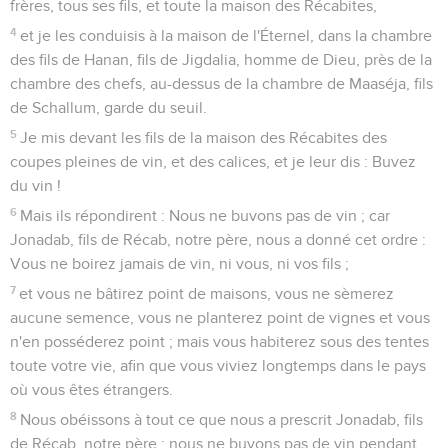
frères, tous ses fils, et toute la maison des Récabites,
4
et je les conduisis à la maison de l'Éternel, dans la chambre
des fils de Hanan, fils de Jigdalia, homme de Dieu, près de la
chambre des chefs, au-dessus de la chambre de Maaséja, fils
de Schallum, garde du seuil.
5
Je mis devant les fils de la maison des Récabites des
coupes pleines de vin, et des calices, et je leur dis : Buvez
du vin !
6
Mais ils répondirent : Nous ne buvons pas de vin ; car
Jonadab, fils de Récab, notre père, nous a donné cet ordre :
Vous ne boirez jamais de vin, ni vous, ni vos fils ;
7
et vous ne bâtirez point de maisons, vous ne sèmerez
aucune semence, vous ne planterez point de vignes et vous
n'en posséderez point ; mais vous habiterez sous des tentes
toute votre vie, afin que vous viviez longtemps dans le pays
où vous êtes étrangers.
8
Nous obéissons à tout ce que nous a prescrit Jonadab, fils
de Récab, notre père : nous ne buvons pas de vin pendant