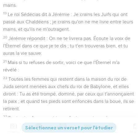
mains.
19
Le roi Sédécias dit à Jérémie : Je crains les Juifs qui ont
passé aux Chaldéens ; je crains qu'on ne me livre entre leurs
mains, et qu'ils ne m'outragent.
20
Jérémie répondit : On ne te livrera pas. Écoute la voix de
l'Éternel dans ce que je te dis ; tu t'en trouveras bien, et tu
auras la vie sauve.
21
Mais si tu refuses de sortir, voici ce que l'Éternel m'a
révélé :
22
Toutes les femmes qui restent dans la maison du roi de
Juda seront menées aux chefs du roi de Babylone, et elles
diront : Tu as été trompé, dominé, par ceux qui t'annonçaient
la paix ; et quand tes pieds sont enfoncés dans la boue, ils se
retirent.
23
Toutes tes femmes et tes enfants seront menés aux
Chaldéens ; et toi, tu n'échapperas pas à leurs mains, tu
Contenus
Versions
Commentaires
Strong
Dictionnaire
seras saisi par la main du roi de Babylone, et cette ville sera