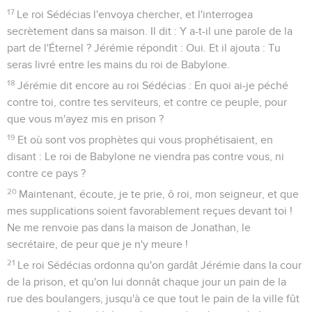
17
Le roi Sédécias l'envoya chercher, et l'interrogea
secrètement dans sa maison. Il dit : Y a-t-il une parole de la
part de l'Éternel ? Jérémie répondit : Oui. Et il ajouta : Tu
seras livré entre les mains du roi de Babylone.
18
Jérémie dit encore au roi Sédécias : En quoi ai-je péché
contre toi, contre tes serviteurs, et contre ce peuple, pour
que vous m'ayez mis en prison ?
19
Et où sont vos prophètes qui vous prophétisaient, en
disant : Le roi de Babylone ne viendra pas contre vous, ni
contre ce pays ?
20
Maintenant, écoute, je te prie, ô roi, mon seigneur, et que
mes supplications soient favorablement reçues devant toi !
Ne me renvoie pas dans la maison de Jonathan, le
secrétaire, de peur que je n'y meure !
21
Le roi Sédécias ordonna qu'on gardât Jérémie dans la cour
de la prison, et qu'on lui donnât chaque jour un pain de la
rue des boulangers, jusqu'à ce que tout le pain de la ville fût