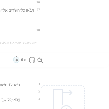
26
27
וַיָּבֹ֨אוּ כָל־הַשָּׂרִ֤ים אֶֽל־יִרְמ
28
os Bible Software - sblgnt.com
1
בַּשָּׁנָ֣ה הַ֠תְּשִׁע
2
3
וַיָּבֹ֗אוּ כֹּ֚ל שָׂ