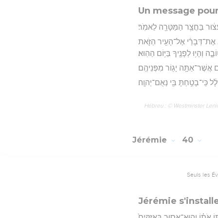
Un message pou
 עָצ֔וּר בַּחֲצַ֥ר הַמַּטָּרָ֖ה לֵאמֹֽר׃
יא אֶת־דְּבָרַ֜י אֶל־הָעִ֥יר הַזֹּ֛את
ָ֑ה וְהָי֥וּ לְפָנֶ֖יךָ בַּיּ֥וֹם הַהֽוּא׃
֔ים אֲשֶׁר־אַתָּ֥ה יָג֖וֹר מִפְּנֵיהֶֽם׃
לָ֔ל כִּֽי־בָטַ֥חְתָּ בִּ֖י נְאֻם־יְהוָֽה׃
Hébreu : © Westminster Lening
Jérémie
40
Seuls les É
Jérémie s'install
ֹ אֹת֗וֹ וְהֽוּא־אָס֤וּר בָּֽאזִקִּים֙