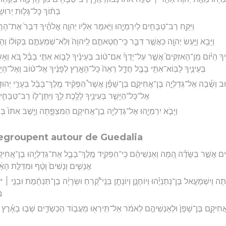
בְּת֨וֹךְ כָּל־גָּל֤וּת יְרוּשָׁ
וַיִּקַּ֥ח רַב־טַבָּחִ֖ים לְיִרְמְיָ֑הוּ וַיֹּ֣אמֶר אֵלָ֔יו יְהוָ֣ה אֱלֹהֶ֗יךָ דִּבֶּר֙ אֶת־הָ
וַיָּבֵ֥א וַיַּ֛עַשׂ יְהוָ֖ה כַּאֲשֶׁ֣ר דִּבֵּ֑ר כִּֽי־חֲטָאתֶ֤ם לַֽיהוָה֙ וְלֹֽא־שְׁמַעְתֶּ֣ם בְּקוֹל֔וֹ ו
ִ֣יךָ הַיּ֗וֹם מִֽן־הָאזִקִּים֮ אֲשֶׁ֣ר עַל־יָדֶךָ֒ אִם־ט֨וֹב בְּעֵינֶ֜יךָ לָב֧וֹא אִתִּ֣י בָבֶ֗ל בֹּ֚א וְא
בְּעֵינֶ֛יךָ לָבֽוֹא־אִתִּ֥י בָבֶ֖ל חֲדָ֑ל רְאֵה֙ כָּל־הָאָ֣רֶץ לְפָנֶ֔יךָ אֶל־ט֨וֹב וְאֶל־הַיָּשָׁ֧
שׁ֗וּב וְשֻׁ֡בָה אֶל־גְּדַלְיָ֣ה בֶן־אֲחִיקָ֣ם בֶּן־שָׁפָ֡ן אֲשֶׁר֩ הִפְקִ֨יד מֶֽלֶךְ־בָּבֶ֜ל בְּעָרֵ֣י יְהוּדָ
אֶל־כָּל־הַיָּשָׁ֧ר בְּעֵינֶ֛יךָ לָלֶ֖כֶת לֵ֑ךְ וַיִּתֶּן־ל֧וֹ רַב־טַבָּחִ֛י
וַיָּבֹ֧א יִרְמְיָ֛הוּ אֶל־גְּדַלְיָ֥ה בֶן־אֲחִיקָ֖ם הַמִּצְפָּ֑תָה וַיֵּ֤שֶׁב אִתּוֹ֙ בּ
egroupent autour de Guedalia
לִ֜ים אֲשֶׁ֣ר בַּשָּׂדֶ֗ה הֵ֚מָּה וְאַנְשֵׁיהֶ֔ם כִּֽי־הִפְקִ֧יד מֶֽלֶךְ־בָּבֶ֛ל אֶת־גְּדַלְיָ֥הוּ בֶן־אֲחִיק
אֲנָשִׁ֤ים וְנָשִׁים֙ וָטָ֔ף וּמִדַּלַּ֣ת הָא
֑תָה וְיִשְׁמָעֵ֣אל בֶּן־נְתַנְיָ֡הוּ וְיוֹחָנָ֣ן וְיוֹנָתָ֣ן בְּנֵֽי־קָ֠רֵחַ וּשְׂרָיָ֨ה בֶן־תַּנְחֻ֜מֶת וּבְנֵ֣י ׀ *ע
בּ
ֶן־אֲחִיקָ֤ם בֶּן־שָׁפָן֙ וּלְאַנְשֵׁיהֶ֣ם לֵאמֹ֔ר אַל־תִּֽירְא֖וּ מֵעֲב֣וֹד הַכַּשְׂדִּ֑ים שְׁב֣וּ בָאָ֗רֶץ 