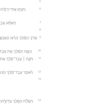
5
6
וַיִּקְח֣וּ אֶֽת־יִרְמְיָ֗ה
7
וַיִּשְׁמַ֡ע עֶֽב
8
9
אֲדֹנִ֣י הַמֶּ֗לֶךְ הֵרֵ֜עוּ הָאֲנָשׁ
10
וַיְצַוֶּ֣ה הַמֶּ֔לֶךְ אֵ֛ת עֶֽב
11
וַיִּקַּ֣ח ׀ עֶֽבֶד־מֶ֨לֶךְ אֶת
12
וַיֹּ֡אמֶר עֶבֶד־מֶ֨לֶךְ הַכּוּשׁ
13
14
וַיִּשְׁלַ֞ח הַמֶּ֣לֶךְ צִדְקִיָּ֗ה