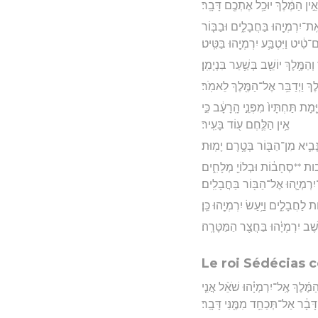
אֵ֣ין הַמֶּ֔לֶךְ יוּכַ֥ל אֶתְכֶ֖ם דָּבָֽר׃
 אֶֽת־יִרְמְיָ֖הוּ בַּחֲבָלִ֑ים וּבַבּ֤וֹר
ם־טִ֔יט וַיִּטְבַּ֥ע יִרְמְיָ֖הוּ בַּטִּֽיט׃
ַמֶּ֥לֶךְ יוֹשֵׁ֖ב בְּשַׁ֥עַר בִּנְיָמִֽן׃
לֶךְ וַיְדַבֵּ֥ר אֶל־הַמֶּ֖לֶךְ לֵאמֹֽר׃
מָת תַּחְתָּיו֙ מִפְּנֵ֣י הָֽרָעָ֔ב כִּ֣י
אֵ֥ין הַלֶּ֛חֶם ע֖וֹד בָּעִֽיר׃
נָּבִ֛יא מִן־הַבּ֖וֹר בְּטֶ֥רֶם יָמֽוּת׃
סחבות **סְחָב֔וֹת וּבְלוֹיֵ֖ מְלָחִ֑ים
־יִרְמְיָ֛הוּ אֶל־הַבּ֖וֹר בַּחֲבָלִֽים׃
ַחֲבָלִ֑ים וַיַּ֥עַשׂ יִרְמְיָ֖הוּ כֵּֽן׃
ֵּ֣שֶׁב יִרְמְיָ֔הוּ בַּחֲצַ֖ר הַמַּטָּרָֽה׃
Le roi Sédécias 
ַמֶּ֜לֶךְ אֶֽל־יִרְמְיָ֗הוּ שֹׁאֵ֨ל אֲנִ֤י
דָּבָ֔ר אַל־תְּכַחֵ֥ד מִמֶּ֖נִּי דָּבָֽר׃