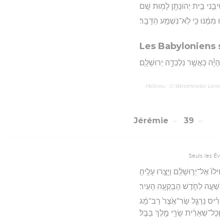
יבֵ֛נִי בֵּ֥ית יְהוֹנָתָ֖ן לָמ֥וּת שָֽׁם׃
 מִמֶּ֔נּוּ כִּ֥י לֹֽא־נִשְׁמַ֖ע הַדָּבָֽר׃
Les Babyloniens
יָ֕ה כַּאֲשֶׁ֥ר נִלְכְּדָ֖ה יְרוּשָׁלִָֽם׃
Hébreu : © Westminster Lening
Jérémie
39
Seuls les É
 אֶל־יְר֣וּשָׁלִַ֔ם וַיָּצֻ֖רוּ עָלֶֽיהָ׃
תִשְׁעָ֣ה לַחֹ֑דֶשׁ הָבְקְעָ֖ה הָעִֽיר׃
ב־סָרִ֗יס נֵרְגַ֤ל שַׂר־אֶ֙צֶר֙ רַב־מָ֔ג
ְכָל־שְׁאֵרִ֔ית שָׂרֵ֖י מֶ֥לֶךְ בָּבֶֽל׃