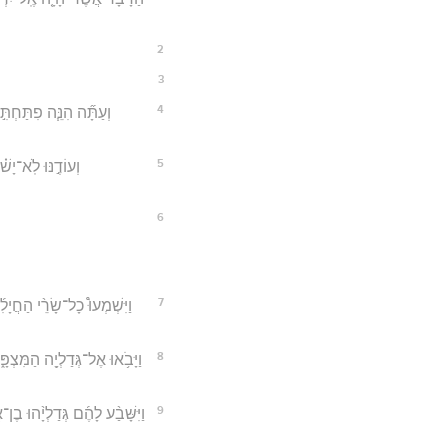
2
3
4
וְעַתָּ֞ה הִנֵּ֧ה פִתַּחְתּ
5
וְעוֹדֶ֣נּוּ לֹֽא־יָ
6
7
וַיִּשְׁמְעוּ֩ כָל־שָׂרֵ֨י הַחֲיָ
8
וַיָּבֹ֥אוּ אֶל־גְּדַלְיָ֖ה הַמִּצְפָּ
9
וַיִּשָּׁבַ֨ע לָהֶ֜ם גְּדַלְיָ֨הוּ ב