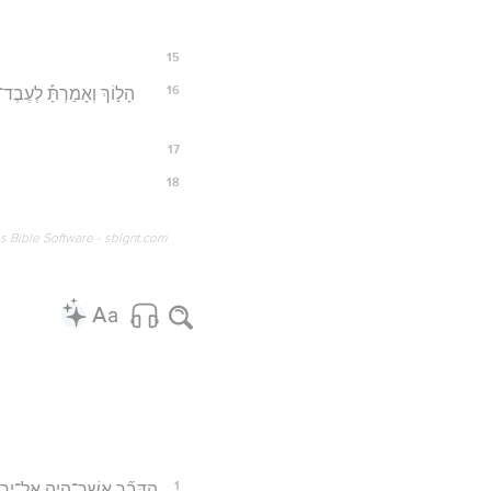
15
16
הָל֣וֹךְ וְאָמַרְתָּ֡ לְעֶבֶד
17
18
os Bible Software - sblgnt.com
1
הַדָּבָ֞ר אֲשֶׁר־הָיָ֤ה אֶֽל־יִרְמ