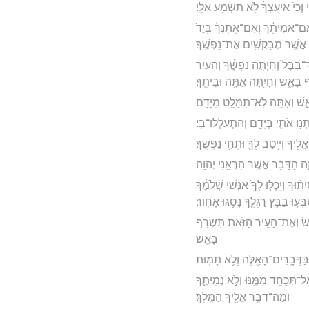
 וְכִי֙ אִיעָ֣צְךָ֔ לֹ֥א תִשְׁמַ֖ע אֵלָֽי׃
ִם־אֲמִיתֶ֔ךָ וְאִם־אֶתֶּנְךָ֗ בְּיַד֙
 אֲשֶׁ֥ר מְבַקְשִׁ֖ים אֶת־נַפְשֶֽׁךָ׃
בָּבֶל֙ וְחָיְתָ֣ה נַפְשֶׁ֔ךָ וְהָעִ֣יר
 בָּאֵ֑שׁ וְחָיִ֖תָה אַתָּ֥ה וּבֵיתֶֽךָ׃
ֵ֑שׁ וְאַתָּ֖ה לֹֽא־תִמָּלֵ֥ט מִיָּדָֽם׃
נ֥וּ אֹתִ֛י בְּיָדָ֖ם וְהִתְעַלְּלוּ־בִֽי׃
לֶ֔יךָ וְיִ֥יטַב לְךָ֖ וּתְחִ֥י נַפְשֶֽׁךָ׃
 הַדָּבָ֔ר אֲשֶׁ֥ר הִרְאַ֖נִי יְהוָֽה׃
ךָ וְיָכְל֤וּ לְךָ֙ אַנְשֵׁ֣י שְׁלֹמֶ֔ךָ
ְּע֥וּ בַבֹּ֛ץ רַגְלֶ֖ךָ נָסֹ֥גוּ אָחֽוֹר׃
פֵ֔שׂ וְאֶת־הָעִ֥יר הַזֹּ֖את תִּשְׂרֹ֥ף
בָּאֵֽשׁ׃
 בַּדְּבָֽרִים־הָאֵ֖לֶּה וְלֹ֥א תָמֽוּת׃
אַל־תְּכַחֵ֥ד מִמֶּ֖נּוּ וְלֹ֣א נְמִיתֶ֑ךָ
וּמַה־דִּבֶּ֥ר אֵלֶ֖יךָ הַמֶּֽלֶךְ׃