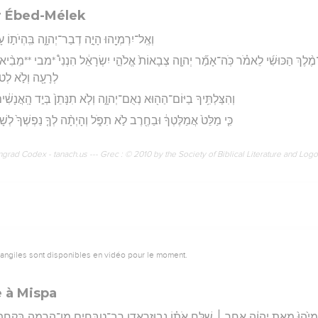
r Ébed-Mélek
וְאֶֽל־יִרְמְיָ֖הוּ הָיָ֣ה דְבַר־יְהוָ֑ה בִּֽהְיֹת֣וֹ
־מֶ֨לֶךְ הַכּוּשִׁ֜י לֵאמֹ֗ר כֹּֽה־אָמַ֞ר יְהוָ֤ה צְבָאוֹת֙ אֱלֹהֵ֣י יִשְׂרָאֵ֔ל הִנְנִי֩ *מבי **מֵבִ֨
לְרָעָ֖ה וְלֹ֣א לְטוֹב
וְהִצַּלְתִּ֥יךָ בַיּוֹם־הַה֖וּא נְאֻם־יְהוָ֑ה וְלֹ֤א תִנָּתֵן֙ בְּיַ֣ד הָֽאֲנָשִׁ
כִּ֤י מַלֵּט֙ אֲמַלֶּטְךָ֔ וּבַחֶ֖רֶב לֹ֣א תִפֹּ֑ל וְהָיְתָ֨ה לְךָ֤ נַפְשְׁךָ֙ לְשָׁ
rad Codex - tanach.us --- Grec : © 2010 by the Society of Biblical Literature and Log
vangiles sont disponibles en vidéo pour le moment.
e à Mispa
ְיָ֙הוּ֙ מֵאֵ֣ת יְהוָ֔ה אַחַ֣ר ׀ שַׁלַּ֣ח אֹת֗וֹ נְבוּזַרְאֲדָ֛ן רַב־טַבָּחִ֖ים מִן־הָֽרָמָ֑ה בְּקַחְתּ֣ו