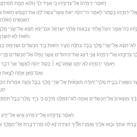
וַיֹּ֤אמֶר יִרְמְיָ֙הוּ֙ אֶל־צִדְקִיָּ֔הוּ כִּ֚י אַגִּ֣יד לְךָ֔ הֲל֖וֹא הָמֵ֣ת תְּמִיתֵ֑נִי
ָּ֛הוּ אֶֽל־יִרְמְיָ֖הוּ בַּסֵּ֣תֶר לֵאמֹ֑ר חַי־יְהוָ֞ה *את אֲשֶׁר֩ עָשָׂה־לָ֨נוּ אֶת־הַנֶּ֤פֶשׁ הַזֹּאת֙ א
הָאֲנָשִׁ֣ים הָאֵ֔לֶּה
ִיָּ֡הוּ כֹּֽה־אָמַ֣ר יְהוָה֩ אֱלֹהֵ֨י צְבָא֜וֹת אֱלֹהֵ֣י יִשְׂרָאֵ֗ל אִם־יָצֹ֨א תֵצֵ֜א אֶל־שָׂרֵ֤י מֶֽלֶךְ־
הַזֹּ֔את לֹ֥א תִשָּׂרֵ֖ף
לֹֽא־תֵצֵ֗א אֶל־שָׂרֵי֙ מֶ֣לֶךְ בָּבֶ֔ל וְנִתְּנָ֞ה הָעִ֤יר הַזֹּאת֙ בְּיַ֣ד הַכַּשְׂדִּ֔ים וּשְׂרָפ֖וּהָ בָּא
ֶךְ צִדְקִיָּ֖הוּ אֶֽל־יִרְמְיָ֑הוּ אֲנִ֧י דֹאֵ֣ג אֶת־הַיְּהוּדִ֗ים אֲשֶׁ֤ר נָֽפְלוּ֙ אֶל־הַכַּשְׂדִּ֔ים פֶּֽן־יִתְּ
וַיֹּ֥אמֶר יִרְמְיָ֖הוּ לֹ֣א יִתֵּ֑נוּ שְֽׁמַֽע־נָ֣א ׀ בְּק֣וֹל יְהוָ֗ה לַאֲשֶׁ֤ר אֲנִי֙ דֹּבֵ֣ר אֵ
וְאִם־מָאֵ֥ן אַתָּ֖ה לָצֵ֑את זֶ֣ה
ֶ֤ר נִשְׁאֲרוּ֙ בְּבֵ֣ית מֶֽלֶךְ־יְהוּדָ֔ה מוּצָא֕וֹת אֶל־שָׂרֵ֖י מֶ֣לֶךְ בָּבֶ֑ל וְהֵ֣נָּה אֹמְר֗וֹת הִסִּית֜וּ
הָטְב
ֶ֗יךָ מֽוֹצִאִים֙ אֶל־הַכַּשְׂדִּ֔ים וְאַתָּ֖ה לֹא־תִמָּלֵ֣ט מִיָּדָ֑ם כִּ֣י בְיַ֤ד מֶֽלֶךְ־בָּבֶל֙ תִּתָּ
וַיֹּ֨אמֶר צִדְקִיָּ֜הוּ אֶֽל־יִרְמְיָ֗הוּ אִ֛ישׁ אַל־יֵדַ֥ע
דִבַּ֣רְתִּי אִתָּךְ֒ וּבָ֣אוּ אֵלֶ֣יךָ וְֽאָמְר֪וּ אֵלֶ֟יךָ הַגִּֽידָה־נָּ֨א לָ֜נוּ מַה־דִּבַּ֧רְתָּ אֶל־הַמֶּ֛לֶךְ 