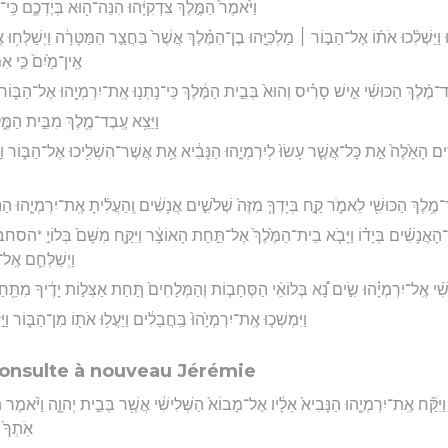
וַיֹּ֙אמֶר֙ הַמֶּ֣לֶךְ צִדְקִיָּ֔הוּ הִנֵּה־ה֖וּא בְּיֶדְכֶ֑ם כִּֽי־
וּ וַיַּשְׁלִ֨כוּ אֹת֜וֹ אֶל־הַבּ֣וֹר ׀ מַלְכִּיָּ֣הוּ בֶן־הַמֶּ֗לֶךְ אֲשֶׁר֙ בַּחֲצַ֣ר הַמַּטָּרָ֔ה וַיְשַׁלְּח֥וּ
אֵֽין־מַ֙יִם֙ כִּ֣י אִ
ֶד־מֶ֨לֶךְ הַכּוּשִׁ֜י אִ֣ישׁ סָרִ֗יס וְהוּא֙ בְּבֵ֣ית הַמֶּ֔לֶךְ כִּֽי־נָתְנ֥וּ אֶֽת־יִרְמְיָ֖הוּ אֶל־הַבּ֑וֹר וְה
וַיֵּצֵ֥א עֶֽבֶד־מֶ֖לֶךְ מִבֵּ֣ית הַמֶּ֑
ִ֤ים הָאֵ֙לֶּה֙ אֵ֣ת כָּל־אֲשֶׁ֤ר עָשׂוּ֙ לְיִרְמְיָ֣הוּ הַנָּבִ֔יא אֵ֥ת אֲשֶׁר־הִשְׁלִ֖יכוּ אֶל־הַבּ֑וֹר וַיָּ֤
ֶד־מֶ֥לֶךְ הַכּוּשִׁ֖י לֵאמֹ֑ר קַ֣ח בְּיָדְךָ֤ מִזֶּה֙ שְׁלֹשִׁ֣ים אֲנָשִׁ֔ים וְֽהַעֲלִ֜יתָ אֶֽת־יִרְמְיָ֧הוּ הַ
־הָאֲנָשִׁ֜ים בְּיָד֗וֹ וַיָּבֹ֤א בֵית־הַמֶּ֙לֶךְ֙ אֶל־תַּ֣חַת הָאוֹצָ֔ר וַיִּקַּ֤ח מִשָּׁם֙ בְּלוֹיֵ֣ *ה
וַיְשַׁלְּחֵ֧ם אֶֽל
ִ֜י אֶֽל־יִרְמְיָ֗הוּ שִׂ֣ים נָ֠א בְּלוֹאֵ֨י הַסְּחָב֤וֹת וְהַמְּלָחִים֙ תַּ֚חַת אַצִּל֣וֹת יָדֶ֔יךָ מִתַּ֖חַת ל
וַיִּמְשְׁכ֤וּ אֶֽת־יִרְמְיָ֙הוּ֙ בַּֽחֲבָלִ֔ים וַיַּעֲל֥וּ אֹת֖וֹ מִן־הַבּ֑וֹר וַי
consulte à nouveau Jérémie
וּ וַיִּקַּ֞ח אֶֽת־יִרְמְיָ֤הוּ הַנָּבִיא֙ אֵלָ֔יו אֶל־מָבוֹא֙ הַשְּׁלִישִׁ֔י אֲשֶׁ֖ר בְּבֵ֣ית יְהוָ֑ה וַיֹּ֨אמֶר ה
אֹֽתְךָ֙ 