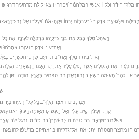
֨הוּ מֶֽלֶךְ־יְהוּדָ֜ה וְכֹ֣ל ׀ אַנְשֵׁ֣י הַמִּלְחָמָ֗ה וַֽ֠יִּבְרְחוּ וַיֵּצְא֨וּ לַ֤יְלָה מִן־הָעִיר֙ דֶּ֚רֶךְ גַּ֣ן
חֲרֵיהֶ֗ם וַיַּשִּׂ֣גוּ אֶת־צִדְקִיָּהוּ֮ בְּעַֽרְב֣וֹת יְרֵחוֹ֒ וַיִּקְח֣וּ אֹת֗וֹ וַֽ֠יַּעֲלֻהוּ אֶל־נְבוּכַדְרֶא
וַיִּשְׁחַט֩ מֶ֨לֶךְ בָּבֶ֜ל אֶת־בְּנֵ֧י צִדְקִיָּ֛הוּ בְּרִבְלָ֖ה לְעֵינָ֑יו וְאֵת֙ כָּל־
וְאֶת־עֵינֵ֥י צִדְקִיָּ֖הוּ עִוֵּ֑ר וַיַּאַסְרֵ֙הוּ֙ 
וְאֶת־בֵּ֤ית הַמֶּ֙לֶךְ֙ וְאֶת־בֵּ֣ית הָעָ֔ם שָׂרְפ֥וּ הַכַּשְׂדִּ֖ים בָּאֵ֑ש
רִ֣ים בָּעִ֗יר וְאֶת־הַנֹּֽפְלִים֙ אֲשֶׁ֣ר נָפְל֣וּ עָלָ֔יו וְאֵ֛ת יֶ֥תֶר הָעָ֖ם הַנִּשְׁאָרִ֑ים הֶגְלָ֛ה נ
ֶ֤ר אֵין־לָהֶם֙ מְא֔וּמָה הִשְׁאִ֛יר נְבוּזַרְאֲדָ֥ן רַב־טַבָּחִ֖ים בְּאֶ֣רֶץ יְהוּדָ֑ה וַיִּתֵּ֥ן לָהֶ֛ם כּ
ré
וַיְצַ֛ו נְבוּכַדְרֶאצַּ֥ר מֶֽלֶךְ־בָּבֶ֖ל עַֽל־יִרְמְיָ֑הוּ בְּיַ֛ד
קָחֶ֗נּוּ וְעֵינֶ֙יךָ֙ שִׂ֣ים עָלָ֔יו וְאַל־תַּ֥עַשׂ ל֖וֹ מְא֣וּמָה רָּ֑ע כִּ֗י *אם כַּֽאֲשֶׁר
וַיִּשְׁלַ֞ח נְבֽוּזַרְאֲדָ֣ן רַב־טַבָּחִ֗ים וּנְבֽוּשַׁזְבָּן֙ רַב־סָרִ֔יס וְנֵרְגַ֥ל שַׂר־אֶ֖צֶר 
־יִרְמְיָ֜הוּ מֵחֲצַ֣ר הַמַּטָּרָ֗ה וַיִּתְּנ֤וּ אֹתוֹ֙ אֶל־גְּדַלְיָ֙הוּ֙ בֶּן־אֲחִיקָ֣ם בֶּן־שָׁפָ֔ן לְהוֹצִאֵ֖הוּ 