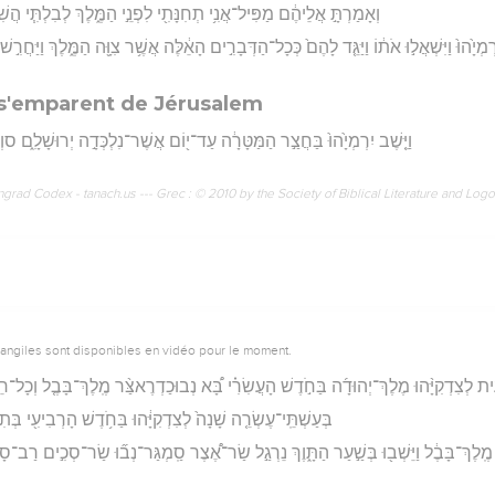
וְאָמַרְתָּ֣ אֲלֵיהֶ֔ם מַפִּיל־אֲנִ֥י תְחִנָּתִ֖י לִפְנֵ֣י הַמֶּ֑לֶךְ לְבִלְתִּ֧י הֲשִׁ
ְיָ֙הוּ֙ וַיִּשְׁאֲל֣וּ אֹת֔וֹ וַיַּגֵּ֤ד לָהֶם֙ כְּכָל־הַדְּבָרִ֣ים הָאֵ֔לֶּה אֲשֶׁ֥ר צִוָּ֖ה הַמֶּ֑לֶךְ וַיַּחֲרִ֣שׁוּ
 s'emparent de Jérusalem
וַיֵּ֤שֶׁב יִרְמְיָ֙הוּ֙ בַּחֲצַ֣ר הַמַּטָּרָ֔ה עַד־י֖וֹם אֲשֶׁר־נִלְכְּדָ֣ה יְרוּשָׁלִָ֑ם סוְהָ
rad Codex - tanach.us --- Grec : © 2010 by the Society of Biblical Literature and Log
vangiles sont disponibles en vidéo pour le moment.
ִית לְצִדְקִיָּ֨הוּ מֶלֶךְ־יְהוּדָ֜ה בַּחֹ֣דֶשׁ הָעֲשִׂרִ֗י בָּ֠א נְבוּכַדְרֶאצַּ֨ר מֶֽלֶךְ־בָּבֶ֤ל וְכָל־חֵילוֹ֙
בְּעַשְׁתֵּֽי־עֶשְׂרֵ֤ה שָׁנָה֙ לְצִדְקִיָּ֔הוּ בַּחֹ֥דֶשׁ הָרְבִיעִ֖י בְּ
רֵ֣י מֶֽלֶךְ־בָּבֶ֔ל וַיֵּשְׁב֖וּ בְּשַׁ֣עַר הַתָּ֑וֶךְ נֵרְגַ֣ל שַׂר־אֶ֠צֶר סַֽמְגַּר־נְב֞וּ שַׂר־סְכִ֣ים רַ
ו