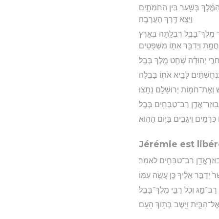
 הַמֶּ֔לֶךְ בְּשַׁ֖עַר בֵּ֣ין הַחֹמֹתָ֑יִם
וַיֵּצֵ֖א דֶּ֥רֶךְ הָעֲרָבָֽה׃
צַּ֧ר מֶֽלֶךְ־בָּבֶ֛ל רִבְלָ֖תָה בְּאֶ֣רֶץ
חֲמָ֑ת וַיְדַבֵּ֥ר אִתּ֖וֹ מִשְׁפָּטִֽים׃
חֹרֵ֣י יְהוּדָ֔ה שָׁחַ֖ט מֶ֥לֶךְ בָּבֶֽל׃
בַּֽנְחֻשְׁתַּ֔יִם לָבִ֥יא אֹת֖וֹ בָּבֶֽלָה׃
ׁ וְאֶת־חֹמ֥וֹת יְרוּשָׁלִַ֖ם נָתָֽצוּ׃
ְבֽוּזַר־אֲדָ֥ן רַב־טַבָּחִ֖ים בָּבֶֽל׃
ְרָמִ֥ים וִֽיגֵבִ֖ים בַּיּ֥וֹם הַהֽוּא׃
Jérémie est libé
 נְבוּזַרְאֲדָ֥ן רַב־טַבָּחִ֖ים לֵאמֹֽר׃
֙ יְדַבֵּ֣ר אֵלֶ֔יךָ כֵּ֖ן עֲשֵׂ֥ה עִמּֽוֹ׃
רַב־מָ֑ג וְכֹ֖ל רַבֵּ֥י מֶֽלֶךְ־בָּבֶֽל׃
אֶל־הַבָּ֑יִת וַיֵּ֖שֶׁב בְּת֥וֹךְ הָעָֽם׃