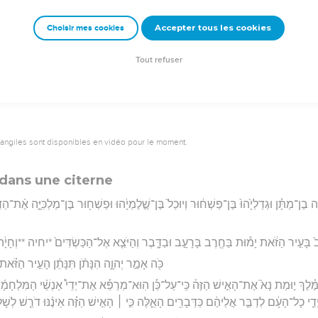
וַי
Accepter tous les cookies
Choisir mes cookies
rad Codex - tanach.us --- Grec : © 2010 by the Society of Biblical Literature and Log
Tout refuser
vangiles sont disponibles en vidéo pour le moment.
 dans une citerne
ָ֣ה בֶן־מַתָּ֗ן וּגְדַלְיָ֙הוּ֙ בֶּן־פַּשְׁח֔וּר וְיוּכַל֙ בֶּן־שֶׁ֣לֶמְיָ֔הוּ וּפַשְׁח֖וּר בֶּן־מַלְכִּיָּ֑ה אֶ֨ת־ה
֙ בָּעִ֣יר הַזֹּ֔את יָמ֕וּת בַּחֶ֖רֶב בָּרָעָ֣ב וּבַדָּ֑בֶר וְהַיֹּצֵ֤א אֶל־הַכַּשְׂדִּים֙ *יחיה **וְחָיָ֔ה וְה
כֹּ֖ה אָמַ֣ר יְהוָ֑ה הִנָּתֹ֨ן תִּנָּתֵ֜ן הָעִ֣יר הַזֹּ֗את 
ֶּ֗לֶךְ י֣וּמַת נָא֮ אֶת־הָאִ֣ישׁ הַזֶּה֒ כִּֽי־עַל־כֵּ֡ן הֽוּא־מְרַפֵּ֡א אֶת־יְדֵי֩ אַנְשֵׁ֨י הַמִּלְחָמָ
ְדֵ֣י כָל־הָעָ֔ם לְדַבֵּ֣ר אֲלֵיהֶ֔ם כַּדְּבָרִ֖ים הָאֵ֑לֶּה כִּ֣י ׀ הָאִ֣ישׁ הַזֶּ֗ה אֵינֶ֨נּוּ דֹרֵ֧שׁ לְשָׁ