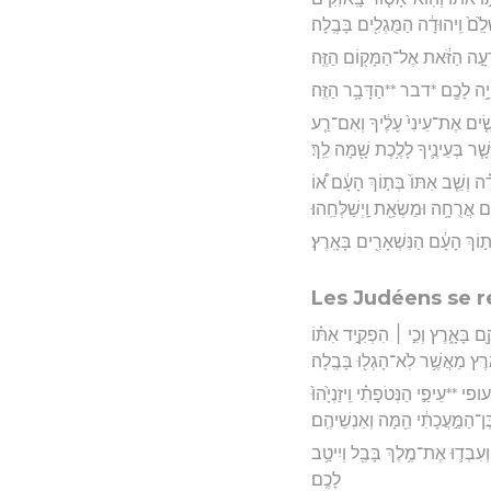
לִַ֙ם֙ וִֽיהוּדָ֔ה הַמֻּגְלִ֖ים בָּבֶֽלָה׃
רָעָ֣ה הַזֹּ֔את אֶל־הַמָּק֖וֹם הַזֶּֽה׃
ְהָיָ֥ה לָכֶ֖ם *דבר **הַדָּבָ֥ר הַזֶּֽה׃
ָשִׂ֤ים אֶת־עֵינִי֙ עָלֶ֔יךָ וְאִם־רַ֧ע
ר בְּעֵינֶ֛יךָ לָלֶ֥כֶת שָׁ֖מָּה לֵֽךְ׃
֗ה וְשֵׁ֤ב אִתּוֹ֙ בְּת֣וֹךְ הָעָ֔ם א֠וֹ
ם אֲרֻחָ֥ה וּמַשְׂאֵ֖ת וַֽיְשַׁלְּחֵֽהוּ׃
ְת֣וֹךְ הָעָ֔ם הַנִּשְׁאָרִ֖ים בָּאָֽרֶץ׃
Les Judéens se r
ָ֖ם בָּאָ֑רֶץ וְכִ֣י ׀ הִפְקִ֣יד אִתּ֗וֹ
ָ֔רֶץ מֵאֲשֶׁ֥ר לֹֽא־הָגְל֖וּ בָּבֶֽלָה׃
ופי **עֵיפַ֣י הַנְּטֹפָתִ֗י וִֽיזַנְיָ֙הוּ֙
ֶן־הַמַּ֣עֲכָתִ֔י הֵ֖מָּה וְאַנְשֵׁיהֶֽם׃
וְעִבְד֛וּ אֶת־מֶ֥לֶךְ בָּבֶ֖ל וְיִיטַ֥ב
לָכֶֽם׃