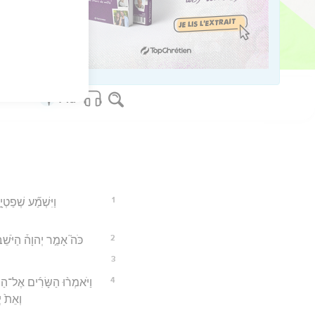
os Bible Software - sblgnt.com
1
וַיִּשְׁמַ֞ע שְׁפַטְי
2
כֹּה֮ אָמַ֣ר יְהוָה֒ הַיֹּשֵׁב
3
4
וַיֹּאמְר֨וּ הַשָּׂרִ֜ים אֶל־הַמ
וְאֵת֙ י