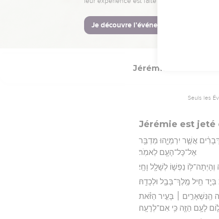
ֵּ֣שֶׁב יִרְמְיָ֔הוּ בַּחֲצַ֖ר הַמַּטָּרָֽה׃
Hébreu : © Westminster Lening
Jérémie
38
Seuls les É
Jérémie est jeté
ַדְּבָרִ֔ים אֲשֶׁ֧ר יִרְמְיָ֛הוּ מְדַבֵּ֥ר
אֶל־כָּל־הָעָ֖ם לֵאמֹֽר׃
ָיְתָה־לּ֥וֹ נַפְשׁ֛וֹ לְשָׁלָ֖ל וָחָֽי׃
בְּיַ֛ד חֵ֥יל מֶֽלֶךְ־בָּבֶ֖ל וּלְכָדָֽהּ׃
֜ה הַֽנִּשְׁאָרִ֣ים ׀ בָּעִ֣יר הַזֹּ֗את
ל֛וֹם לָעָ֥ם הַזֶּ֖ה כִּ֥י אִם־לְרָעָֽה׃