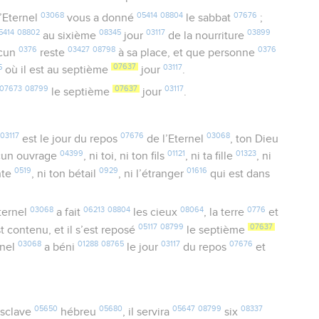
03068
05414
08804
07676
’Eternel
vous a donné
le sabbat
;
5414
08802
08345
03117
03899
au sixième
jour
de la nourriture
0376
03427
08798
0376
acun
reste
à sa place, et que personne
5
07637
03117
où il est au septième
jour
.
07673
08799
07637
03117
le septième
jour
.
03117
07676
03068
est le jour du repos
de l’Eternel
, ton Dieu
04399
01121
01323
un ouvrage
, ni toi, ni ton fils
, ni ta fille
, ni
0519
0929
01616
ante
, ni ton bétail
, ni l’étranger
qui est dans
03068
06213
08804
08064
0776
ternel
a fait
les cieux
, la terre
et
05117
08799
07637
st contenu, et il s’est reposé
le septième
03068
01288
08765
03117
07676
rnel
a béni
le jour
du repos
et
05650
05680
05647
08799
08337
sclave
hébreu
, il servira
six