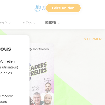
Faire un don
ien ?
Le Top
FERMER
nous
opChrétien
utilisateur)
n et les
:
 du monde…
eurs.