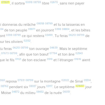
07637
03318
08799
02670
e
, il sortira
libre
, sans rien payer
08058
08799
lui donneras du relâche
et tu la laisseras en
034
05971
0398
08804
de ton peuple
en jouiront
, et les bêtes
0398
08799
03499
06213
08799
ont
ce qui restera
. Tu feras
de
02132
ur tes oliviers
.
06213
08799
04639
 tu feras
ton ouvrage
. Mais le septième
07673
08799
07794
02543
s
, afin que ton bœuf
et ton âne
01121
0519
01616
que le fils
de ton esclave
et l’étranger
aient
068
07931
08799
02022
05514
reposa
sur la montagne
de Sinaï
,
08762
08337
03117
07637
pendant six
jours
. Le septième
jour
9
04872
08432
06051
Moïse
du milieu
de la nuée
.