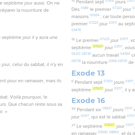
15
07651
03117
Pendant sept
jours
le septième jour aussi. On ne
0389
07223
0
Dès
le premier
jour
réparer la nourriture de
01004
maisons
; car toute pers
07223
03117
premier
jour
au sep
03478
.
 septième jour il y aura une
16
07223
03117
Le premier
jour
, v
07637
03117
septième
jour
, vou
06213
08735
04399
aucun travail
ce
08735
0398
08735
la nourriture
de 
our, celui du sabbat, il n'y en
Exode 13
nt pour en ramasser, mais ils
6
07651
03117
Pendant sept
jours
07637
03117
septième
jour
, il y
bat. Voilà pourquoi, le
Exode 16
ours. Que chacun reste sous sa
26
08337
03117
Pendant six
jours
v
r. »
03117
0767
jour
, qui est le sabbat
27
07637
03117
Le septième
jour
03950
08800
en ramasser
, et ils