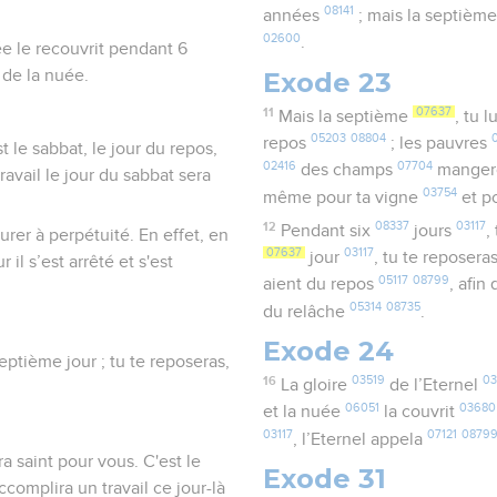
08141
années
; mais la septièm
02600
.
uée le recouvrit pendant 6
Exode 23
 de la nuée.
11
07637
Mais la septième
, tu 
05203
08804
repos
; les pauvres
t le sabbat, le jour du repos,
02416
07704
des champs
manger
avail le jour du sabbat sera
03754
même pour ta vigne
et po
12
08337
03117
Pendant six
jours
,
urer à perpétuité. En effet, en
07637
03117
jour
, tu te reposera
r il s’est arrêté et s'est
05117
08799
aient du repos
, afin 
05314
08735
du relâche
.
Exode 24
septième jour ; tu te reposeras,
16
03519
03
La gloire
de l’Eternel
06051
03680
et la nuée
la couvrit
03117
07121
0879
, l’Eternel appela
ra saint pour vous. C'est le
Exode 31
ccomplira un travail ce jour-là