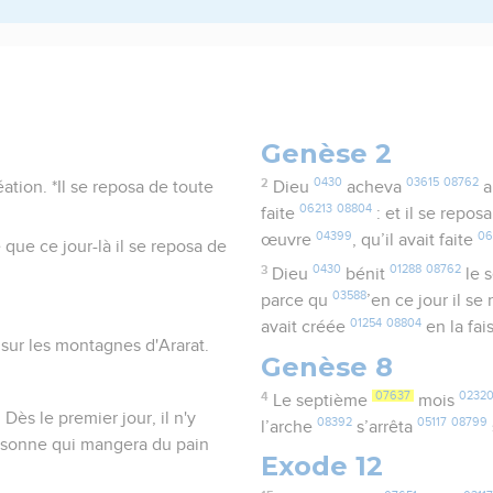
Genèse 2
2
0430
03615
08762
ation. *Il se reposa de toute
Dieu
acheva
a
06213
08804
faite
: et il se repos
04399
06
œuvre
, qu’il avait faite
e que ce jour-là il se reposa de
3
0430
01288
08762
Dieu
bénit
le 
03588
parce qu
’en ce jour il se
01254
08804
avait créée
en la fai
 sur les montagnes d'Ararat.
Genèse 8
4
07637
0232
Le septième
mois
Dès le premier jour, il n'y
08392
05117
08799
l’arche
s’arrêta
ersonne qui mangera du pain
Exode 12