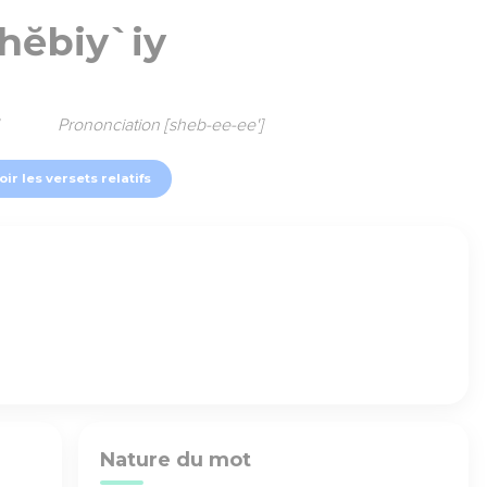
hĕbiy`iy
7
Prononciation [sheb-ee-ee']
oir les versets relatifs
Nature du mot