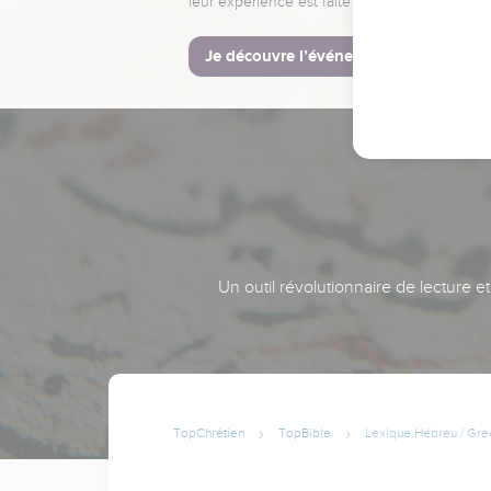
leur expérience est faite pour vous.
Je découvre l’événement
Un outil révolutionnaire de lecture e
TopChrétien
TopBible
Lexique Hébreu / Gre