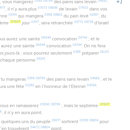
0398
08799
04682
, vous mangerez
des pains sans levain
.
3117
07673
08686
07603
, il n’y aura plus
de levain
dans vos
05315
0398
08802
02557
onne
qui mangera
du pain levé
, du
07637
03117
03772
08738
tième
jour
, sera retranchée
d’Israël
06944
04744
ous aurez une sainte
convocation
; et le
06944
04744
s aurez une sainte
convocation
. On ne fera
0389
06213
s jours-là ; vous pourrez seulement
préparer
05315
chaque personne
.
0398
08799
04682
, tu mangeras
des pains sans levain
; et le
02282
03068
 aura une fête
en l’honneur de l’Eternel
.
03950
08799
07637
ous en ramasserez
; mais le septième
6
, il n’y en aura point.
05971
03318
08804
, quelques-uns du peuple
sortirent
pour
04672
08804
 n’en trouvèrent
point.