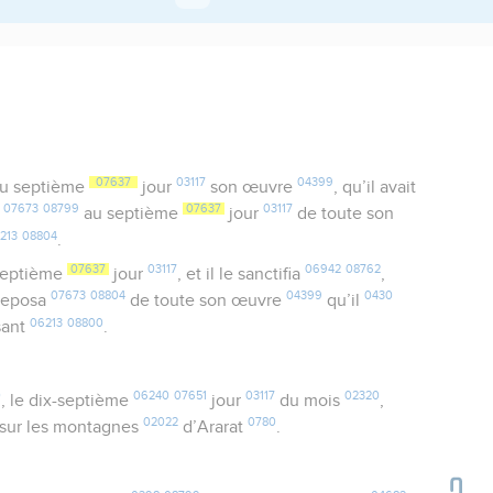
07637
03117
04399
u septième
jour
son œuvre
, qu’il avait
07673
08799
07637
03117
a
au septième
jour
de toute son
213
08804
.
07637
03117
06942
08762
septième
jour
, et il le sanctifia
,
07673
08804
04399
0430
 reposa
de toute son œuvre
qu’il
06213
08800
sant
.
0
06240
07651
03117
02320
, le dix-septième
jour
du mois
,
02022
0780
sur les montagnes
d’Ararat
.