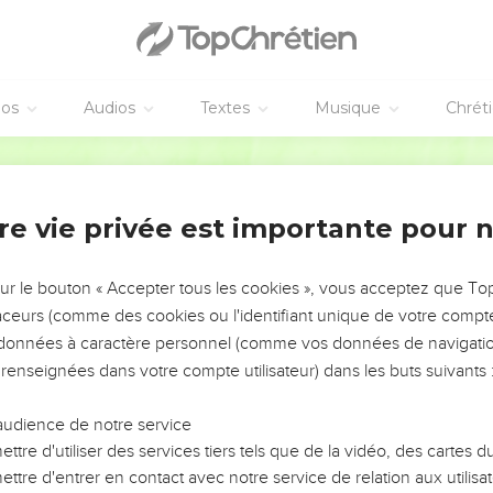
éos
Audios
Textes
Musique
Chrét
re vie privée est importante pour 
NEMENT DE L’ANNÉE !
ÉVITER LES VOTRES ?
sur le bouton « Accepter tous les cookies », vous acceptez que T
traceurs (comme des cookies ou l'identifiant unique de votre compte 
tes, leur impact, leur foi ou leur vision. Mais on voit
s données à caractère personnel (comme vos données de navigatio
fficiles qu'ils ont traversés, alors même que ce sont
 renseignées dans votre compte utilisateur) dans les buts suivants 
audience de notre service
s, et responsables reviennent sur les erreurs
 avancer avec plus de sagesse afin que leurs erreurs
ttre d'utiliser des services tiers tels que de la vidéo, des cartes
un ministère, une équipe, un groupe ou une famille,
ttre d'entrer en contact avec notre service de relation aux utilisat