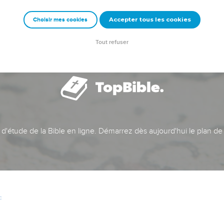
Accepter tous les cookies
Choisir mes cookies
Tout refuser
t d'étude de la Bible en ligne. Démarrez dès aujourd'hui le plan de
c