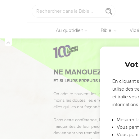
Au quotidien
Bible
Vid
Vot
NE MANQUEZ PAS L’ÉVÉ
ET SI LEURS ERREURS POUVAIENT VOUS 
En cliquant 
utilise des 
On admire souvent les leaders pour leurs réussi
et traite vo
moins les doutes, les erreurs et les saisons di
informations
elles qui les ont façonnés.
Mesurer l'
Dans cette conférence, leaders, entrepreneur
marquantes de leur parcours et les clés pour
Vous perme
deviennent vos tremplins. Que vous guidiez 
Vous perme