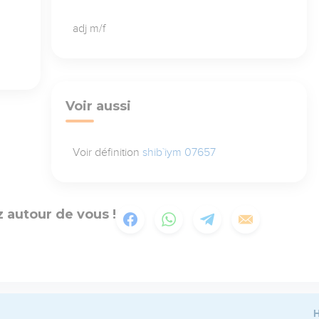
adj m/f
Voir aussi
Voir définition
shib`iym 07657
 autour de vous !
H