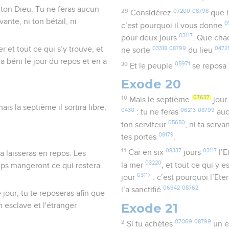
, ton Dieu. Tu ne feras aucun
29
07200
08798
Considérez
que l
ervante, ni ton bétail, ni
0
c’est pourquoi il vous donne
03117
pour deux jours
. Que ch
mer et tout ce qui s’y trouve, et
03318
08799
0472
ne sorte
du lieu
 a béni le jour du repos et en a
30
05971
Et le peuple
se reposa
Exode 20
10
07637
Mais le septième
jour
is la septième il sortira libre,
0430
06213
08799
: tu ne feras
auc
05650
ton serviteur
, ni ta serv
08179
tes portes
.
11
08337
03117
Car en six
jours
l’E
a laisseras en repos. Les
03220
la mer
, et tout ce qui y e
mps mangeront ce qui restera.
03117
jour
: c’est pourquoi l’Ete
06942
08762
l’a sanctifié
.
e jour, tu te reposeras afin que
Exode 21
n esclave et l'étranger
2
07069
08799
Si tu achètes
un e