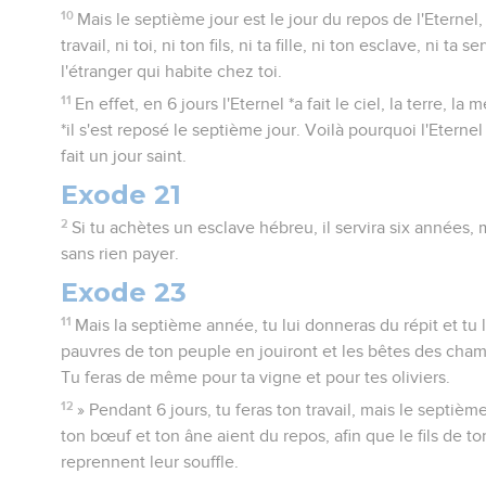
10
Mais le septième jour est le jour du repos de l'Eternel
travail, ni toi, ni ton fils, ni ta fille, ni ton esclave, ni ta s
l'étranger qui habite chez toi.
11
En effet, en 6 jours l'Eternel *a fait le ciel, la terre, la 
*il s'est reposé le septième jour. Voilà pourquoi l'Eternel
fait un jour saint.
Exode 21
2
Si tu achètes un esclave hébreu, il servira six années, ma
sans rien payer.
Exode 23
11
Mais la septième année, tu lui donneras du répit et tu l
pauvres de ton peuple en jouiront et les bêtes des cha
Tu feras de même pour ta vigne et pour tes oliviers.
12
» Pendant 6 jours, tu feras ton travail, mais le septièm
ton bœuf et ton âne aient du repos, afin que le fils de to
reprennent leur souffle.