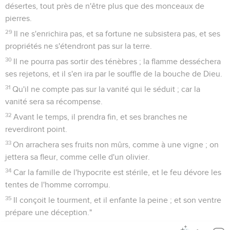
désertes, tout près de n'être plus que des monceaux de
pierres.
29
Il ne s'enrichira pas, et sa fortune ne subsistera pas, et ses
propriétés ne s'étendront pas sur la terre.
30
Il ne pourra pas sortir des ténèbres ; la flamme desséchera
ses rejetons, et il s'en ira par le souffle de la bouche de Dieu.
31
Qu'il ne compte pas sur la vanité qui le séduit ; car la
vanité sera sa récompense.
32
Avant le temps, il prendra fin, et ses branches ne
reverdiront point.
33
On arrachera ses fruits non mûrs, comme à une vigne ; on
jettera sa fleur, comme celle d'un olivier.
34
Car la famille de l'hypocrite est stérile, et le feu dévore les
tentes de l'homme corrompu.
35
Il conçoit le tourment, et il enfante la peine ; et son ventre
prépare une déception."