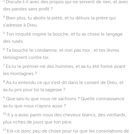
3
Discute-t-il avec des propos qui ne servent de rien, et avec
des paroles sans profit ?
4
Bien plus, tu abolis la piété, et tu détruis la prière qui
s'adresse à Dieu.
5
Ton iniquité inspire ta bouche, et tu as choisi le langage
des rusés.
6
Ta bouche te condamne, et non pas moi ; et tes lèvres
témoignent contre toi.
7
Es-tu le premier-né des hommes, et as-tu été formé avant
les montagnes ?
8
As-tu entendu ce qui s'est dit dans le conseil de Dieu, et
as-tu pris pour toi la sagesse ?
9
Que sais-tu que nous ne sachions ? Quelle connaissance
as-tu que nous n'ayons aussi ?
10
Il y a aussi parmi nous des cheveux blancs, des vieillards,
plus riches de jours que ton père.
11
Est-ce donc peu de chose pour toi que les consolations de