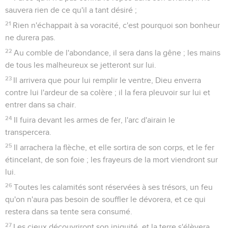
sauvera rien de ce qu'il a tant désiré ;
21
Rien n'échappait à sa voracité, c'est pourquoi son bonheur
ne durera pas.
22
Au comble de l'abondance, il sera dans la gêne ; les mains
de tous les malheureux se jetteront sur lui.
23
Il arrivera que pour lui remplir le ventre, Dieu enverra
contre lui l'ardeur de sa colère ; il la fera pleuvoir sur lui et
entrer dans sa chair.
24
Il fuira devant les armes de fer, l'arc d'airain le
transpercera.
25
Il arrachera la flèche, et elle sortira de son corps, et le fer
étincelant, de son foie ; les frayeurs de la mort viendront sur
lui.
26
Toutes les calamités sont réservées à ses trésors, un feu
qu'on n'aura pas besoin de souffler le dévorera, et ce qui
restera dans sa tente sera consumé.
27
Les cieux découvriront son iniquité, et la terre s'élèvera