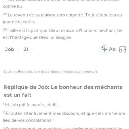
contre lui.
28
Le revenu de sa maison sera emporté. Tout s'écoulera au
jour de la colère.
29
Telle est la part que Dieu réserve à l'homme méchant, tel
est l'héritage que Dieu lui assigne.
Job
21
Seuls les Évangiles sont disponibles en vidéo pour le moment.
Réplique de Job: Le bonheur des méchants
est un fait
1
Et Job prit la parole, et dit :
2
Écoutez attentivement mes discours, et que cela me tienne
lieu de vos consolations !
3
Supportez-moi, et je parlerai ; et, après que j'aurai parlé, tu