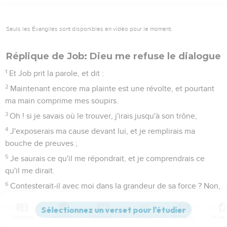
Seuls les Évangiles sont disponibles en vidéo pour le moment.
Réplique de Job: Dieu me refuse le dialogue
1
Et Job prit la parole, et dit :
2
Maintenant encore ma plainte est une révolte, et pourtant
ma main comprime mes soupirs.
3
Oh ! si je savais où le trouver, j'irais jusqu'à son trône,
4
J'exposerais ma cause devant lui, et je remplirais ma
bouche de preuves ;
5
Je saurais ce qu'il me répondrait, et je comprendrais ce
qu'il me dirait.
6
Contesterait-il avec moi dans la grandeur de sa force ? Non,
seulement il ferait attention à moi.
7
Ce serait alors un juste qui raisonnerait avec lui, et je serais
Contenus
Versions
Commentaires
Strong
Dictionnaire
absous pour toujours par mon juge.