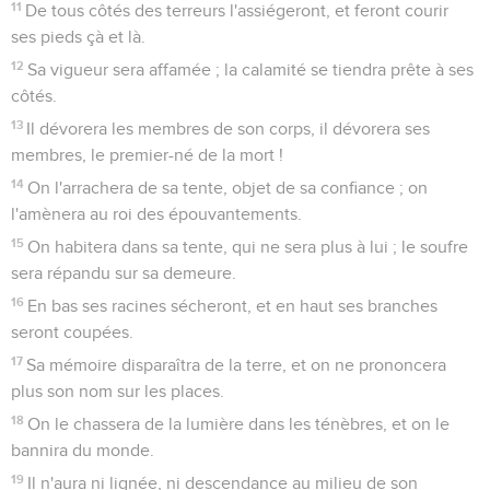
11
De tous côtés des terreurs l'assiégeront, et feront courir
ses pieds çà et là.
12
Sa vigueur sera affamée ; la calamité se tiendra prête à ses
côtés.
13
Il dévorera les membres de son corps, il dévorera ses
membres, le premier-né de la mort !
14
On l'arrachera de sa tente, objet de sa confiance ; on
l'amènera au roi des épouvantements.
15
On habitera dans sa tente, qui ne sera plus à lui ; le soufre
sera répandu sur sa demeure.
16
En bas ses racines sécheront, et en haut ses branches
seront coupées.
17
Sa mémoire disparaîtra de la terre, et on ne prononcera
plus son nom sur les places.
18
On le chassera de la lumière dans les ténèbres, et on le
bannira du monde.
19
Il n'aura ni lignée, ni descendance au milieu de son