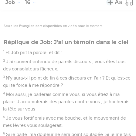
Job
16
Seuls les Évangiles sont disponibles en vidéo pour le moment.
Réplique de Job: J'ai un témoin dans le ciel
1
Et Job prit la parole, et dit :
2
J'ai souvent entendu de pareils discours ; vous êtes tous
des consolateurs fâcheux.
3
N'y aura-t-il point de fin à ces discours en l'air ? Et qu'est-ce
qui te force à me répondre ?
4
Moi aussi, je parlerais comme vous, si vous étiez à ma
place. J'accumulerais des paroles contre vous ; je hocherais
la tête sur vous ;
5
Je vous fortifierais avec ma bouche, et le mouvement de
mes lèvres vous soulagerait.
6
Si je parle, ma douleur ne sera point soulagée. Si je me tais,