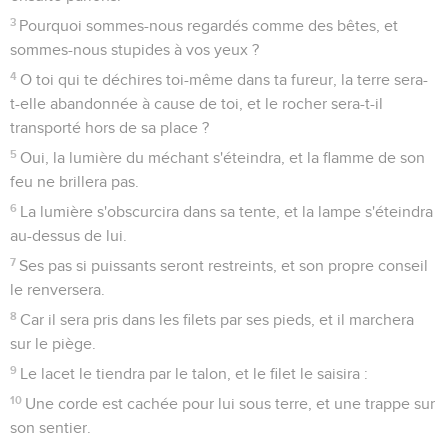
3
Pourquoi sommes-nous regardés comme des bêtes, et
sommes-nous stupides à vos yeux ?
4
O toi qui te déchires toi-même dans ta fureur, la terre sera-
t-elle abandonnée à cause de toi, et le rocher sera-t-il
transporté hors de sa place ?
5
Oui, la lumière du méchant s'éteindra, et la flamme de son
feu ne brillera pas.
6
La lumière s'obscurcira dans sa tente, et la lampe s'éteindra
au-dessus de lui.
7
Ses pas si puissants seront restreints, et son propre conseil
le renversera.
8
Car il sera pris dans les filets par ses pieds, et il marchera
sur le piège.
9
Le lacet le tiendra par le talon, et le filet le saisira :
10
Une corde est cachée pour lui sous terre, et une trappe sur
son sentier.