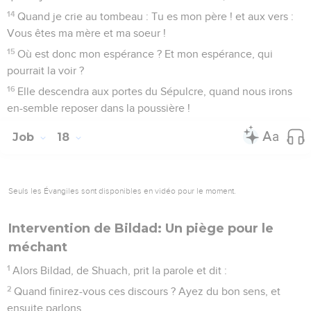
14
Quand je crie au tombeau : Tu es mon père ! et aux vers :
Vous êtes ma mère et ma soeur !
15
Où est donc mon espérance ? Et mon espérance, qui
pourrait la voir ?
16
Elle descendra aux portes du Sépulcre, quand nous irons
en-semble reposer dans la poussière !
Job
18
Seuls les Évangiles sont disponibles en vidéo pour le moment.
Intervention de Bildad: Un piège pour le
méchant
1
Alors Bildad, de Shuach, prit la parole et dit :
2
Quand finirez-vous ces discours ? Ayez du bon sens, et
ensuite parlons.