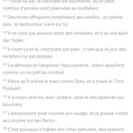
"Toute sa vie, le méchant est tourmenté, et un petit
nombre d'années sont réservées au malfaiteur.
21
Des bruits effrayants remplissent ses oreilles ; en pleine
paix, le destructeur vient sur lui.
22
Il ne croit pas pouvoir sortir des ténèbres, et il se voit épié
par l'épée ;
23
Il court çà et là, cherchant son pain ; il sait que le jour des
ténèbres lui est préparé.
24
La détresse et l'angoisse l'épouvantent ; elles l'assaillent
comme un roi prêt au combat ;
25
Parce qu'il a levé la main contre Dieu, et a bravé le Tout-
Puissant :
26
Il a couru vers lui, avec audace, sous le dos épais de ses
boucliers.
27
L'embonpoint avait couvert son visage, et la graisse s'était
accumulée sur ses flancs ;
28
C'est pourquoi il habite des villes détruites, des maisons