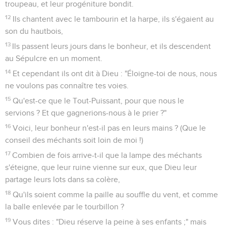
troupeau, et leur progéniture bondit.
12
Ils chantent avec le tambourin et la harpe, ils s'égaient au
son du hautbois,
13
Ils passent leurs jours dans le bonheur, et ils descendent
au Sépulcre en un moment.
14
Et cependant ils ont dit à Dieu : "Éloigne-toi de nous, nous
ne voulons pas connaître tes voies.
15
Qu'est-ce que le Tout-Puissant, pour que nous le
servions ? Et que gagnerions-nous à le prier ?"
16
Voici, leur bonheur n'est-il pas en leurs mains ? (Que le
conseil des méchants soit loin de moi !)
17
Combien de fois arrive-t-il que la lampe des méchants
s'éteigne, que leur ruine vienne sur eux, que Dieu leur
partage leurs lots dans sa colère,
18
Qu'ils soient comme la paille au souffle du vent, et comme
la balle enlevée par le tourbillon ?
19
Vous dites : "Dieu réserve la peine à ses enfants ;" mais