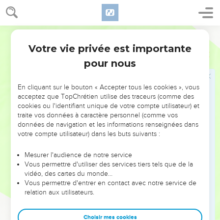
Oh ! si tu me cachais dans le Sépulcre, si tu me mettais à
couvert, jusqu'à ce que ta colère fût passée ! Si tu me
donnais un terme, après lequel tu te souviendrais de moi
Ostervald
14
(Si l'homme meurt, revivra-t-il ?), tout le temps de ma
Votre vie privée est importante
Job
14
consigne, j'attendrais, jusqu'à ce que vînt mon
pour nous
remplacement !
15
Tu appellerais, et je répondrais ; tu désirerais de revoir
En cliquant sur le bouton « Accepter tous les cookies », vous
l'ouvrage de tes mains.
acceptez que TopChrétien utilise des traceurs (comme des
16
Mais, maintenant, tu comptes mes pas, et tu observes tous
cookies ou l'identifiant unique de votre compte utilisateur) et
traite vos données à caractère personnel (comme vos
mes péchés.
données de navigation et les informations renseignées dans
17
Ma transgression est scellée dans le sac, et tu as ajouté à
votre compte utilisateur) dans les buts suivants :
mon iniquité.
Mesurer l'audience de notre service
18
Mais la montagne s'éboule ; le rocher est transporté hors
Vous permettre d'utiliser des services tiers tels que de la
de sa place ;
vidéo, des cartes du monde…
19
Vous permettre d'entrer en contact avec notre service de
Les eaux minent les pierres ; les inondations entraînent la
relation aux utilisateurs.
poussière de la terre : ainsi fais-tu périr l'espérance du
mortel.
Choisir mes cookies
20