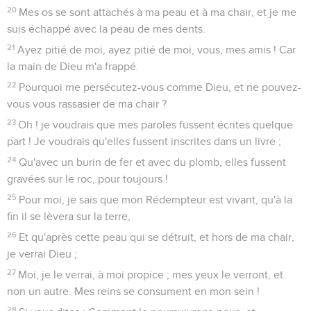
20
Mes os se sont attachés à ma peau et à ma chair, et je me
suis échappé avec la peau de mes dents.
21
Ayez pitié de moi, ayez pitié de moi, vous, mes amis ! Car
la main de Dieu m'a frappé.
22
Pourquoi me persécutez-vous comme Dieu, et ne pouvez-
vous vous rassasier de ma chair ?
23
Oh ! je voudrais que mes paroles fussent écrites quelque
part ! Je voudrais qu'elles fussent inscrites dans un livre ;
24
Qu'avec un burin de fer et avec du plomb, elles fussent
gravées sur le roc, pour toujours !
25
Pour moi, je sais que mon Rédempteur est vivant, qu'à la
fin il se lèvera sur la terre,
26
Et qu'après cette peau qui se détruit, et hors de ma chair,
je verrai Dieu ;
27
Moi, je le verrai, à moi propice ; mes yeux le verront, et
non un autre. Mes reins se consument en mon sein !
28