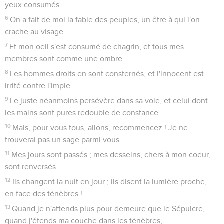
yeux consumés.
6
On a fait de moi la fable des peuples, un être à qui l'on
crache au visage.
7
Et mon oeil s'est consumé de chagrin, et tous mes
membres sont comme une ombre.
8
Les hommes droits en sont consternés, et l'innocent est
irrité contre l'impie.
9
Le juste néanmoins persévère dans sa voie, et celui dont
les mains sont pures redouble de constance.
10
Mais, pour vous tous, allons, recommencez ! Je ne
trouverai pas un sage parmi vous.
11
Mes jours sont passés ; mes desseins, chers à mon coeur,
sont renversés.
12
Ils changent la nuit en jour ; ils disent la lumière proche,
en face des ténèbres !
13
Quand je n'attends plus pour demeure que le Sépulcre,
quand j'étends ma couche dans les ténèbres,