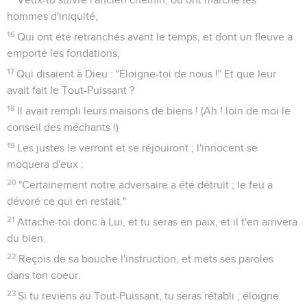
hommes d'iniquité,
16
Qui ont été retranchés avant le temps, et dont un fleuve a
emporté les fondations,
17
Qui disaient à Dieu : "Éloigne-toi de nous !" Et que leur
avait fait le Tout-Puissant ?
18
Il avait rempli leurs maisons de biens ! (Ah ! loin de moi le
conseil des méchants !)
19
Les justes le verront et se réjouiront ; l'innocent se
moquera d'eux :
20
"Certainement notre adversaire a été détruit ; le feu a
dévoré ce qui en restait."
21
Attache-toi donc à Lui, et tu seras en paix, et il t'en arrivera
du bien.
22
Reçois de sa bouche l'instruction, et mets ses paroles
dans ton coeur.
23
Si tu reviens au Tout-Puissant, tu seras rétabli ; éloigne