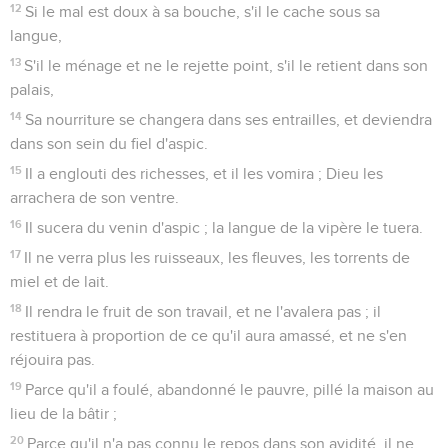
12
Si le mal est doux à sa bouche, s'il le cache sous sa
langue,
13
S'il le ménage et ne le rejette point, s'il le retient dans son
palais,
14
Sa nourriture se changera dans ses entrailles, et deviendra
dans son sein du fiel d'aspic.
15
Il a englouti des richesses, et il les vomira ; Dieu les
arrachera de son ventre.
16
Il sucera du venin d'aspic ; la langue de la vipère le tuera.
17
Il ne verra plus les ruisseaux, les fleuves, les torrents de
miel et de lait.
18
Il rendra le fruit de son travail, et ne l'avalera pas ; il
restituera à proportion de ce qu'il aura amassé, et ne s'en
réjouira pas.
19
Parce qu'il a foulé, abandonné le pauvre, pillé la maison au
lieu de la bâtir ;
20
Parce qu'il n'a pas connu le repos dans son avidité, il ne