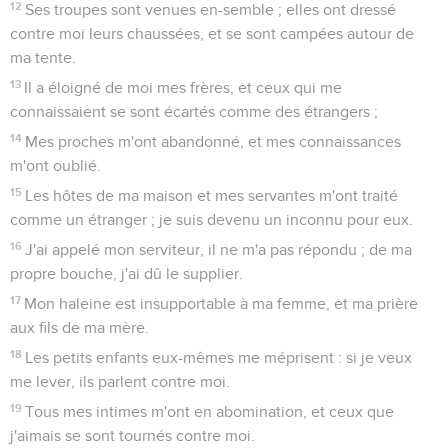
12
Ses troupes sont venues en-semble ; elles ont dressé
contre moi leurs chaussées, et se sont campées autour de
ma tente.
13
Il a éloigné de moi mes frères, et ceux qui me
connaissaient se sont écartés comme des étrangers ;
14
Mes proches m'ont abandonné, et mes connaissances
m'ont oublié.
15
Les hôtes de ma maison et mes servantes m'ont traité
comme un étranger ; je suis devenu un inconnu pour eux.
16
J'ai appelé mon serviteur, il ne m'a pas répondu ; de ma
propre bouche, j'ai dû le supplier.
17
Mon haleine est insupportable à ma femme, et ma prière
aux fils de ma mère.
18
Les petits enfants eux-mêmes me méprisent : si je veux
me lever, ils parlent contre moi.
19
Tous mes intimes m'ont en abomination, et ceux que
j'aimais se sont tournés contre moi.