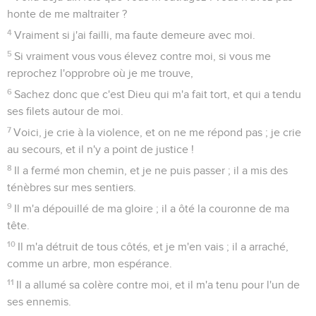
honte de me maltraiter ?
4
Vraiment si j'ai failli, ma faute demeure avec moi.
5
Si vraiment vous vous élevez contre moi, si vous me
reprochez l'opprobre où je me trouve,
6
Sachez donc que c'est Dieu qui m'a fait tort, et qui a tendu
ses filets autour de moi.
7
Voici, je crie à la violence, et on ne me répond pas ; je crie
au secours, et il n'y a point de justice !
8
Il a fermé mon chemin, et je ne puis passer ; il a mis des
ténèbres sur mes sentiers.
9
Il m'a dépouillé de ma gloire ; il a ôté la couronne de ma
tête.
10
Il m'a détruit de tous côtés, et je m'en vais ; il a arraché,
comme un arbre, mon espérance.
11
Il a allumé sa colère contre moi, et il m'a tenu pour l'un de
ses ennemis.