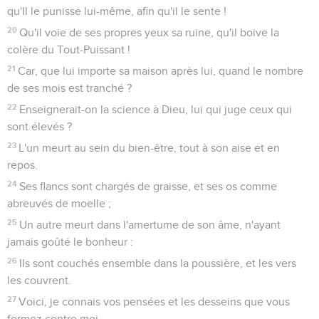
qu'Il le punisse lui-même, afin qu'il le sente !
20
Qu'il voie de ses propres yeux sa ruine, qu'il boive la
colère du Tout-Puissant !
21
Car, que lui importe sa maison après lui, quand le nombre
de ses mois est tranché ?
22
Enseignerait-on la science à Dieu, lui qui juge ceux qui
sont élevés ?
23
L'un meurt au sein du bien-être, tout à son aise et en
repos.
24
Ses flancs sont chargés de graisse, et ses os comme
abreuvés de moelle ;
25
Un autre meurt dans l'amertume de son âme, n'ayant
jamais goûté le bonheur :
26
Ils sont couchés ensemble dans la poussière, et les vers
les couvrent.
27
Voici, je connais vos pensées et les desseins que vous
formez contre moi.