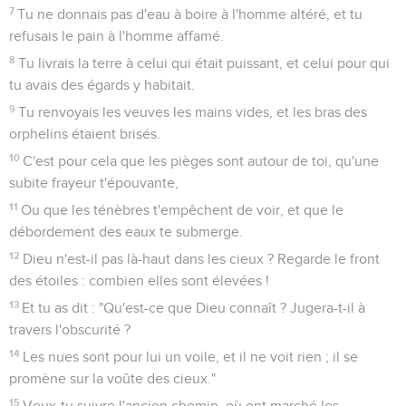
7
Tu ne donnais pas d'eau à boire à l'homme altéré, et tu
refusais le pain à l'homme affamé.
8
Tu livrais la terre à celui qui était puissant, et celui pour qui
tu avais des égards y habitait.
9
Tu renvoyais les veuves les mains vides, et les bras des
orphelins étaient brisés.
10
C'est pour cela que les pièges sont autour de toi, qu'une
subite frayeur t'épouvante,
11
Ou que les ténèbres t'empêchent de voir, et que le
débordement des eaux te submerge.
12
Dieu n'est-il pas là-haut dans les cieux ? Regarde le front
des étoiles : combien elles sont élevées !
13
Et tu as dit : "Qu'est-ce que Dieu connaît ? Jugera-t-il à
travers l'obscurité ?
14
Les nues sont pour lui un voile, et il ne voit rien ; il se
promène sur la voûte des cieux."
15
Veux-tu suivre l'ancien chemin, où ont marché les