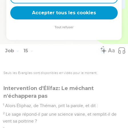
Tu ne cesses de l'assaillir, et il s'en va ; tu changes son
aspect, et tu le renvoies.
Accepter tous les cookies
21
Que ses fils soient honorés, il n'en saura rien ; qu'ils soient
méprisés, il ne le verra pas.
Tout refuser
22
C'est sur lui seul que sa chair s'afflige, et sur lui que son
âme gémit.
Job
15
Seuls les Évangiles sont disponibles en vidéo pour le moment.
Intervention d'Élifaz: Le méchant
n'échappera pas
1
Alors Éliphaz, de Théman, prit la parole, et dit :
2
Le sage répond-il par une science vaine, et remplit-il de
vent sa poitrine ?