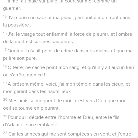
Il me fait plaie sur plaie ; il court sur moi comme un
guerrier.
15
J'ai cousu un sac sur ma peau ; j'ai souillé mon front dans
la poussière ;
16
J'ai le visage tout enflammé, à force de pleurer, et l'ombre
de la mort est sur mes paupières,
17
Quoiqu'il n'y ait point de crime dans mes mains, et que ma
prière soit pure.
18
O terre, ne cache point mon sang, et qu'il n'y ait aucun lieu
où s'arrête mon cri !
19
A présent même, voici, j'ai mon témoin dans les cieux, et
mon garant dans les hauts lieux.
20
Mes amis se moquent de moi : c'est vers Dieu que mon
oeil se tourne en pleurant,
21
Pour qu'il décide entre l'homme et Dieu, entre le fils
d'Adam et son semblable.
22
Car les années qui me sont comptées s'en vont, et j'entre