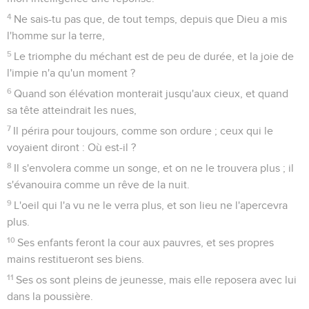
4
Ne sais-tu pas que, de tout temps, depuis que Dieu a mis
l'homme sur la terre,
5
Le triomphe du méchant est de peu de durée, et la joie de
l'impie n'a qu'un moment ?
6
Quand son élévation monterait jusqu'aux cieux, et quand
sa tête atteindrait les nues,
7
Il périra pour toujours, comme son ordure ; ceux qui le
voyaient diront : Où est-il ?
8
Il s'envolera comme un songe, et on ne le trouvera plus ; il
s'évanouira comme un rêve de la nuit.
9
L'oeil qui l'a vu ne le verra plus, et son lieu ne l'apercevra
plus.
10
Ses enfants feront la cour aux pauvres, et ses propres
mains restitueront ses biens.
11
Ses os sont pleins de jeunesse, mais elle reposera avec lui
dans la poussière.