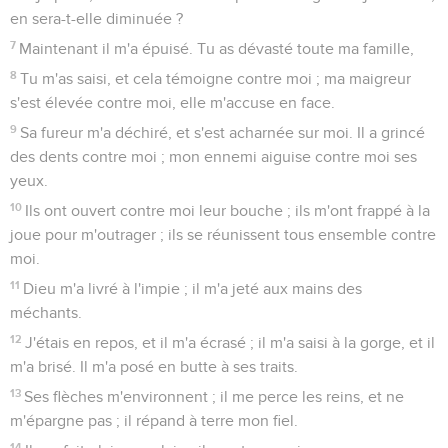
en sera-t-elle diminuée ?
7
Maintenant il m'a épuisé. Tu as dévasté toute ma famille,
8
Tu m'as saisi, et cela témoigne contre moi ; ma maigreur
s'est élevée contre moi, elle m'accuse en face.
9
Sa fureur m'a déchiré, et s'est acharnée sur moi. Il a grincé
des dents contre moi ; mon ennemi aiguise contre moi ses
yeux.
10
Ils ont ouvert contre moi leur bouche ; ils m'ont frappé à la
joue pour m'outrager ; ils se réunissent tous ensemble contre
moi.
11
Dieu m'a livré à l'impie ; il m'a jeté aux mains des
méchants.
12
J'étais en repos, et il m'a écrasé ; il m'a saisi à la gorge, et il
m'a brisé. Il m'a posé en butte à ses traits.
13
Ses flèches m'environnent ; il me perce les reins, et ne
m'épargne pas ; il répand à terre mon fiel.
14