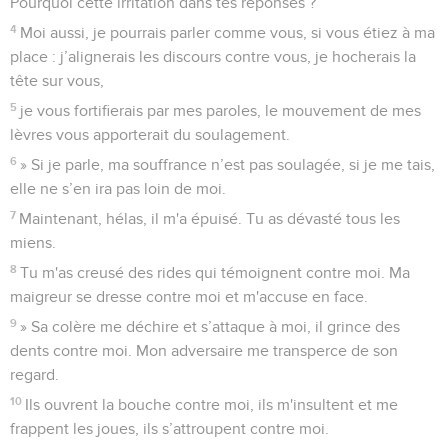
Pourquoi cette irritation dans tes réponses ?
4
Moi aussi, je pourrais parler comme vous, si vous étiez à ma
place : j’alignerais les discours contre vous, je hocherais la
tête sur vous,
5
je vous fortifierais par mes paroles, le mouvement de mes
lèvres vous apporterait du soulagement.
6
» Si je parle, ma souffrance n’est pas soulagée, si je me tais,
elle ne s’en ira pas loin de moi.
7
Maintenant, hélas, il m'a épuisé. Tu as dévasté tous les
miens.
8
Tu m'as creusé des rides qui témoignent contre moi. Ma
maigreur se dresse contre moi et m'accuse en face.
9
» Sa colère me déchire et s’attaque à moi, il grince des
dents contre moi. Mon adversaire me transperce de son
regard.
10
Ils ouvrent la bouche contre moi, ils m'insultent et me
frappent les joues, ils s’attroupent contre moi.