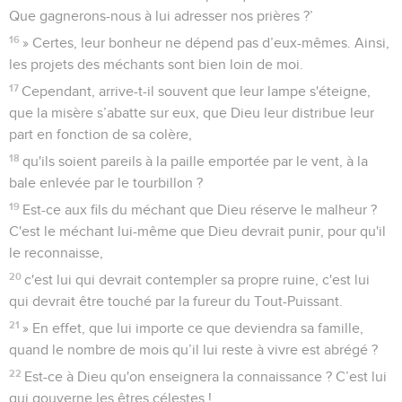
Que gagnerons-nous à lui adresser nos prières ?’
16
» Certes, leur bonheur ne dépend pas d’eux-mêmes. Ainsi,
les projets des méchants sont bien loin de moi.
17
Cependant, arrive-t-il souvent que leur lampe s'éteigne,
que la misère s’abatte sur eux, que Dieu leur distribue leur
part en fonction de sa colère,
18
qu'ils soient pareils à la paille emportée par le vent, à la
bale enlevée par le tourbillon ?
19
Est-ce aux fils du méchant que Dieu réserve le malheur ?
C'est le méchant lui-même que Dieu devrait punir, pour qu'il
le reconnaisse,
20
c'est lui qui devrait contempler sa propre ruine, c'est lui
qui devrait être touché par la fureur du Tout-Puissant.
21
» En effet, que lui importe ce que deviendra sa famille,
quand le nombre de mois qu’il lui reste à vivre est abrégé ?
22
Est-ce à Dieu qu'on enseignera la connaissance ? C’est lui
qui gouverne les êtres célestes !