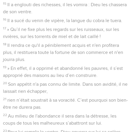
15
Il a englouti des richesses, il les vomira : Dieu les chassera
de son ventre.
16
Il a sucé du venin de vipère, la langue du cobra le tuera.
17
» Qu’il ne fixe plus les regards sur les ruisseaux, sur les
rivières, sur les torrents de miel et de lait caillé !
18
Il rendra ce qu'il a péniblement acquis et n'en profitera
plus, il restituera toute la fortune de son commerce et n'en
jouira plus.
19
» En effet, il a opprimé et abandonné les pauvres, il s’est
approprié des maisons au lieu d’en construire.
20
Son appétit n'a pas connu de limite. Dans son avidité, il ne
laissait rien échapper,
21
rien n’était soustrait à sa voracité. C’est pourquoi son bien-
être ne durera pas.
22
Au milieu de l'abondance il sera dans la détresse, les
coups de tous les malheureux s’abattront sur lui.
23
Pour lui remplir le ventre, Dieu enverra sur lui sa colère