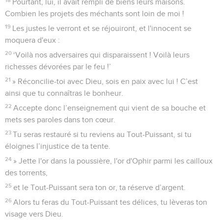
Pourtant, lui, il avait rempli de biens leurs maisons.
Combien les projets des méchants sont loin de moi !
19
Les justes le verront et se réjouiront, et l'innocent se
moquera d'eux :
20
‘Voilà nos adversaires qui disparaissent ! Voilà leurs
richesses dévorées par le feu !’
21
» Réconcilie-toi avec Dieu, sois en paix avec lui ! C’est
ainsi que tu connaîtras le bonheur.
22
Accepte donc l’enseignement qui vient de sa bouche et
mets ses paroles dans ton cœur.
23
Tu seras restauré si tu reviens au Tout-Puissant, si tu
éloignes l’injustice de ta tente.
24
» Jette l'or dans la poussière, l'or d'Ophir parmi les cailloux
des torrents,
25
et le Tout-Puissant sera ton or, ta réserve d’argent.
26
Alors tu feras du Tout-Puissant tes délices, tu lèveras ton
visage vers Dieu.