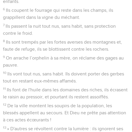
enfants.
6
Ils coupent le fourrage qui reste dans les champs, ils
grappillent dans la vigne du méchant.
7
Ils passent la nuit tout nus, sans habit, sans protection
contre le froid.
8
Ils sont trempés par les fortes averses des montagnes et,
faute de refuge, ils se blottissent contre les rochers.
9
On arrache l’orphelin à sa mère, on réclame des gages au
pauvre.
10
Ils vont tout nus, sans habit. Ils doivent porter des gerbes
tout en restant eux-mêmes affamés.
11
Ils font de l'huile dans les domaines des riches, ils écrasent
le raisin au pressoir, et pourtant ils restent assoiffés.
12
De la ville montent les soupirs de la population, les
blessés appellent au secours. Et Dieu ne prête pas attention
à ces actes écœurants !
13
» D'autres se révoltent contre la lumière : ils ignorent ses