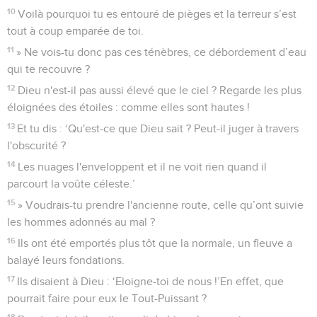
10
Voilà pourquoi tu es entouré de pièges et la terreur s’est
tout à coup emparée de toi.
11
» Ne vois-tu donc pas ces ténèbres, ce débordement d’eau
qui te recouvre ?
12
Dieu n'est-il pas aussi élevé que le ciel ? Regarde les plus
éloignées des étoiles : comme elles sont hautes !
13
Et tu dis : ‘Qu'est-ce que Dieu sait ? Peut-il juger à travers
l'obscurité ?
14
Les nuages l'enveloppent et il ne voit rien quand il
parcourt la voûte céleste.’
15
» Voudrais-tu prendre l'ancienne route, celle qu’ont suivie
les hommes adonnés au mal ?
16
Ils ont été emportés plus tôt que la normale, un fleuve a
balayé leurs fondations.
17
Ils disaient à Dieu : ‘Eloigne-toi de nous !’En effet, que
pourrait faire pour eux le Tout-Puissant ?
18