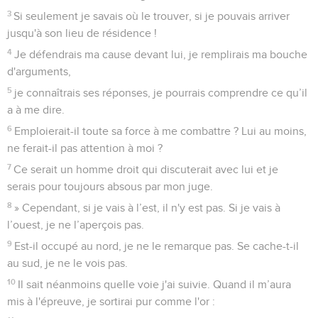
3
Si seulement je savais où le trouver, si je pouvais arriver
jusqu'à son lieu de résidence !
4
Je défendrais ma cause devant lui, je remplirais ma bouche
d'arguments,
5
je connaîtrais ses réponses, je pourrais comprendre ce qu’il
a à me dire.
6
Emploierait-il toute sa force à me combattre ? Lui au moins,
ne ferait-il pas attention à moi ?
7
Ce serait un homme droit qui discuterait avec lui et je
serais pour toujours absous par mon juge.
8
» Cependant, si je vais à l’est, il n'y est pas. Si je vais à
l’ouest, je ne l’aperçois pas.
9
Est-il occupé au nord, je ne le remarque pas. Se cache-t-il
au sud, je ne le vois pas.
10
Il sait néanmoins quelle voie j'ai suivie. Quand il m’aura
mis à l'épreuve, je sortirai pur comme l'or :