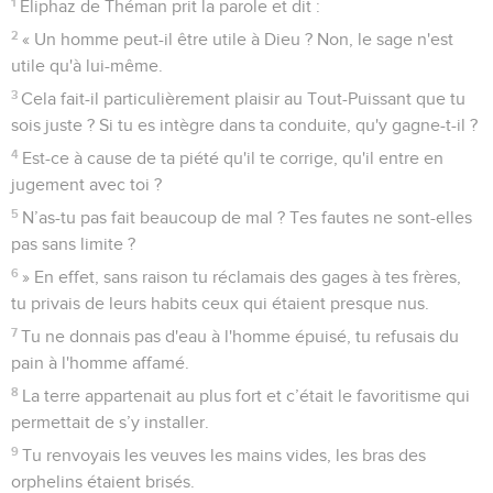
1
Eliphaz de Théman prit la parole et dit :
2
« Un homme peut-il être utile à Dieu ? Non, le sage n'est
utile qu'à lui-même.
3
Cela fait-il particulièrement plaisir au Tout-Puissant que tu
sois juste ? Si tu es intègre dans ta conduite, qu'y gagne-t-il ?
4
Est-ce à cause de ta piété qu'il te corrige, qu'il entre en
jugement avec toi ?
5
N’as-tu pas fait beaucoup de mal ? Tes fautes ne sont-elles
pas sans limite ?
6
» En effet, sans raison tu réclamais des gages à tes frères,
tu privais de leurs habits ceux qui étaient presque nus.
7
Tu ne donnais pas d'eau à l'homme épuisé, tu refusais du
pain à l'homme affamé.
8
La terre appartenait au plus fort et c’était le favoritisme qui
permettait de s’y installer.
9
Tu renvoyais les veuves les mains vides, les bras des
orphelins étaient brisés.