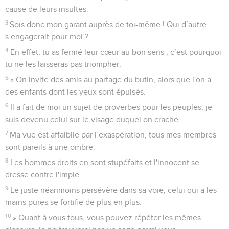
cause de leurs insultes.
3
Sois donc mon garant auprès de toi-même ! Qui d’autre
s’engagerait pour moi ?
4
En effet, tu as fermé leur cœur au bon sens ; c’est pourquoi
tu ne les laisseras pas triompher.
5
» On invite des amis au partage du butin, alors que l'on a
des enfants dont les yeux sont épuisés.
6
Il a fait de moi un sujet de proverbes pour les peuples, je
suis devenu celui sur le visage duquel on crache.
7
Ma vue est affaiblie par l’exaspération, tous mes membres
sont pareils à une ombre.
8
Les hommes droits en sont stupéfaits et l'innocent se
dresse contre l'impie.
9
Le juste néanmoins persévère dans sa voie, celui qui a les
mains pures se fortifie de plus en plus.
10
» Quant à vous tous, vous pouvez répéter les mêmes