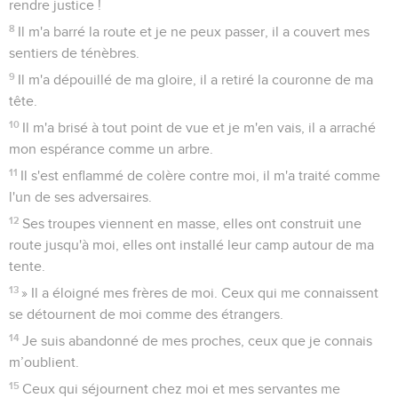
rendre justice !
8
Il m'a barré la route et je ne peux passer, il a couvert mes
sentiers de ténèbres.
9
Il m'a dépouillé de ma gloire, il a retiré la couronne de ma
tête.
10
Il m'a brisé à tout point de vue et je m'en vais, il a arraché
mon espérance comme un arbre.
11
Il s'est enflammé de colère contre moi, il m'a traité comme
l'un de ses adversaires.
12
Ses troupes viennent en masse, elles ont construit une
route jusqu'à moi, elles ont installé leur camp autour de ma
tente.
13
» Il a éloigné mes frères de moi. Ceux qui me connaissent
se détournent de moi comme des étrangers.
14
Je suis abandonné de mes proches, ceux que je connais
m’oublient.
15
Ceux qui séjournent chez moi et mes servantes me