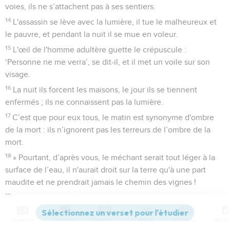
voies, ils ne s’attachent pas à ses sentiers.
14
L'assassin se lève avec la lumière, il tue le malheureux et
le pauvre, et pendant la nuit il se mue en voleur.
15
L'œil de l'homme adultère guette le crépuscule :
‘Personne ne me verra’, se dit-il, et il met un voile sur son
visage.
16
La nuit ils forcent les maisons, le jour ils se tiennent
enfermés ; ils ne connaissent pas la lumière.
17
C’est que pour eux tous, le matin est synonyme d'ombre
de la mort : ils n’ignorent pas les terreurs de l’ombre de la
mort.
18
» Pourtant, d’après vous, le méchant serait tout léger à la
surface de l’eau, il n'aurait droit sur la terre qu'à une part
maudite et ne prendrait jamais le chemin des vignes !
19
Tout comme la sécheresse et la chaleur absorbent la fonte
de la neige, le séjour des morts engloutirait ceux qui
Contenus
Versions
Commentaires
Strong
Dictionnaire
pèchent.