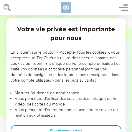
25
car il a levé la main contre Dieu, il a défié le Tout-Puissant.
26
Il a eu l'audace de foncer contre lui, abrité par l’épaisseur
Segond 21
de ses boucliers.
Votre vie privée est importante
27
Job
15
Il avait le visage tout potelé, les flancs chargés
pour nous
d'embonpoint,
28
mais il habitera des villes détruites, des maisons
En cliquant sur le bouton « Accepter tous les cookies », vous
abandonnées, sur le point de tomber en ruine.
acceptez que TopChrétien utilise des traceurs (comme des
29
Il ne s'enrichira plus, sa fortune ne se relèvera pas, sa
cookies ou l'identifiant unique de votre compte utilisateur) et
traite vos données à caractère personnel (comme vos
prospérité ne couvrira plus la terre.
données de navigation et les informations renseignées dans
30
Il ne pourra s’écarter des ténèbres ; les flammes
votre compte utilisateur) dans les buts suivants :
dessécheront ses rejetons et Dieu l’écartera par le souffle de
sa bouche.
Mesurer l'audience de notre service
Vous permettre d'utiliser des services tiers tels que de la
31
Qu'il ne se fie pas à la fausseté ! Il serait déçu, car c’est la
vidéo, des cartes du monde…
fausseté qui serait sa récompense.
Vous permettre d'entrer en contact avec notre service de
relation aux utilisateurs.
32
Cela s’accomplira avant la fin de ses jours, et son rameau
ne verdira plus.
Choisir mes cookies
33