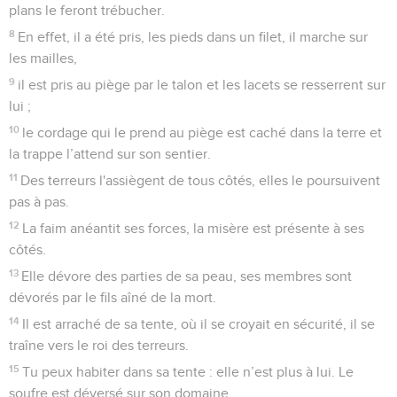
plans le feront trébucher.
8
En effet, il a été pris, les pieds dans un filet, il marche sur
les mailles,
9
il est pris au piège par le talon et les lacets se resserrent sur
lui ;
10
le cordage qui le prend au piège est caché dans la terre et
la trappe l’attend sur son sentier.
11
Des terreurs l'assiègent de tous côtés, elles le poursuivent
pas à pas.
12
La faim anéantit ses forces, la misère est présente à ses
côtés.
13
Elle dévore des parties de sa peau, ses membres sont
dévorés par le fils aîné de la mort.
14
Il est arraché de sa tente, où il se croyait en sécurité, il se
traîne vers le roi des terreurs.
15
Tu peux habiter dans sa tente : elle n’est plus à lui. Le
soufre est déversé sur son domaine.