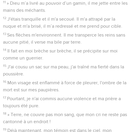
11
» Dieu m’a livré au pouvoir d’un gamin, il me jette entre les
mains des méchants.
12
J'étais tranquille et il m'a secoué. Il m'a attrapé par la
nuque et m'a brisé, il m’a redressé et me prend pour cible.
13
Ses flèches m'environnent. Il me transperce les reins sans
aucune pitié, il verse ma bile par terre.
14
Il fait en moi brèche sur brèche, il se précipite sur moi
comme un guerrier.
15
J'ai cousu un sac sur ma peau, j'ai traîné ma fierté dans la
poussière.
16
Mon visage est enflammé à force de pleurer, l'ombre de la
mort est sur mes paupières.
17
Pourtant, je n'ai commis aucune violence et ma prière a
toujours été pure.
18
» Terre, ne couvre pas mon sang, que mon cri ne reste pas
cantonné à un endroit !
19
Déjà maintenant, mon témoin est dans le ciel, mon