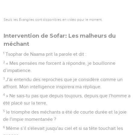
Seuls les Évangiles sont disponibles en vidéo pour le moment.
Intervention de Sofar: Les malheurs du
méchant
1
Tsophar de Naama prit la parole et dit :
2
« Mes pensées me forcent à répondre, je bouillonne
d’impatience.
3
J'ai entendu des reproches que je considère comme un
affront. Mon intelligence inspirera ma réplique.
4
» Ne sais-tu pas que depuis toujours, depuis que l'homme a
été placé sur la terre,
5
le triomphe des méchants a été de courte durée et la joie
de l'impie momentanée ?
6
Même s’il s'élevait jusqu'au ciel et si sa tête touchait les