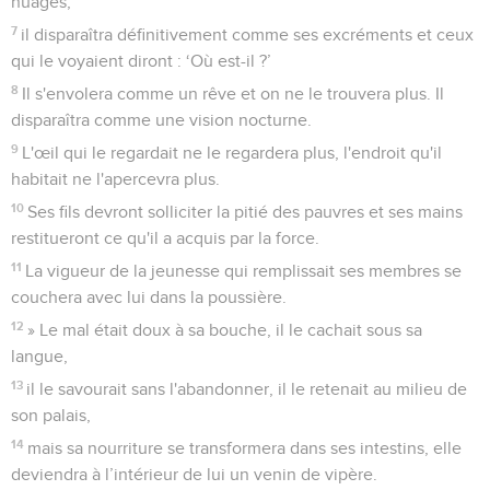
nuages,
7
il disparaîtra définitivement comme ses excréments et ceux
qui le voyaient diront : ‘Où est-il ?’
8
Il s'envolera comme un rêve et on ne le trouvera plus. Il
disparaîtra comme une vision nocturne.
9
L'œil qui le regardait ne le regardera plus, l'endroit qu'il
habitait ne l'apercevra plus.
10
Ses fils devront solliciter la pitié des pauvres et ses mains
restitueront ce qu'il a acquis par la force.
11
La vigueur de la jeunesse qui remplissait ses membres se
couchera avec lui dans la poussière.
12
» Le mal était doux à sa bouche, il le cachait sous sa
langue,
13
il le savourait sans l'abandonner, il le retenait au milieu de
son palais,
14
mais sa nourriture se transformera dans ses intestins, elle
deviendra à l’intérieur de lui un venin de vipère.