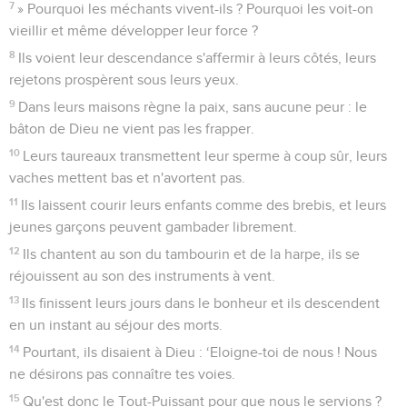
7
» Pourquoi les méchants vivent-ils ? Pourquoi les voit-on
vieillir et même développer leur force ?
8
Ils voient leur descendance s'affermir à leurs côtés, leurs
rejetons prospèrent sous leurs yeux.
9
Dans leurs maisons règne la paix, sans aucune peur : le
bâton de Dieu ne vient pas les frapper.
10
Leurs taureaux transmettent leur sperme à coup sûr, leurs
vaches mettent bas et n'avortent pas.
11
Ils laissent courir leurs enfants comme des brebis, et leurs
jeunes garçons peuvent gambader librement.
12
Ils chantent au son du tambourin et de la harpe, ils se
réjouissent au son des instruments à vent.
13
Ils finissent leurs jours dans le bonheur et ils descendent
en un instant au séjour des morts.
14
Pourtant, ils disaient à Dieu : ‘Eloigne-toi de nous ! Nous
ne désirons pas connaître tes voies.
15
Qu'est donc le Tout-Puissant pour que nous le servions ?