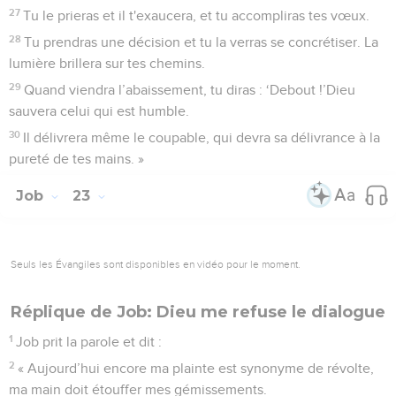
27
Tu le prieras et il t'exaucera, et tu accompliras tes vœux.
28
Tu prendras une décision et tu la verras se concrétiser. La
lumière brillera sur tes chemins.
29
Quand viendra l’abaissement, tu diras : ‘Debout !’Dieu
sauvera celui qui est humble.
30
Il délivrera même le coupable, qui devra sa délivrance à la
pureté de tes mains. »
Job
23
Seuls les Évangiles sont disponibles en vidéo pour le moment.
Réplique de Job: Dieu me refuse le dialogue
1
Job prit la parole et dit :
2
« Aujourd’hui encore ma plainte est synonyme de révolte,
ma main doit étouffer mes gémissements.