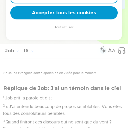
Comme une vigne, il se dépouillera de ses fruits encore
verts, comme un olivier il fera tomber ses fleurs.
Accepter tous les cookies
34
» La compagnie de l'impie est stérile, et le feu dévorera les
tentes des hommes corrompus.
Tout refuser
35
Il conçoit le mal et donne naissance au malheur, il couve
la tromperie. »
Job
16
Seuls les Évangiles sont disponibles en vidéo pour le moment.
Réplique de Job: J'ai un témoin dans le ciel
1
Job prit la parole et dit :
2
« J'ai entendu beaucoup de propos semblables. Vous êtes
tous des consolateurs pénibles.
3
Quand finiront ces discours qui ne sont que du vent ?