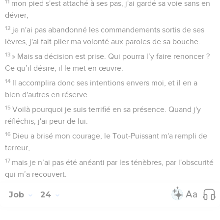
11
mon pied s'est attaché à ses pas, j'ai gardé sa voie sans en
dévier,
12
je n'ai pas abandonné les commandements sortis de ses
lèvres, j'ai fait plier ma volonté aux paroles de sa bouche.
13
» Mais sa décision est prise. Qui pourra l’y faire renoncer ?
Ce qu’il désire, il le met en œuvre.
14
Il accomplira donc ses intentions envers moi, et il en a
bien d'autres en réserve.
15
Voilà pourquoi je suis terrifié en sa présence. Quand j'y
réfléchis, j'ai peur de lui.
16
Dieu a brisé mon courage, le Tout-Puissant m'a rempli de
terreur,
17
mais je n’ai pas été anéanti par les ténèbres, par l'obscurité
qui m’a recouvert.
Job
24