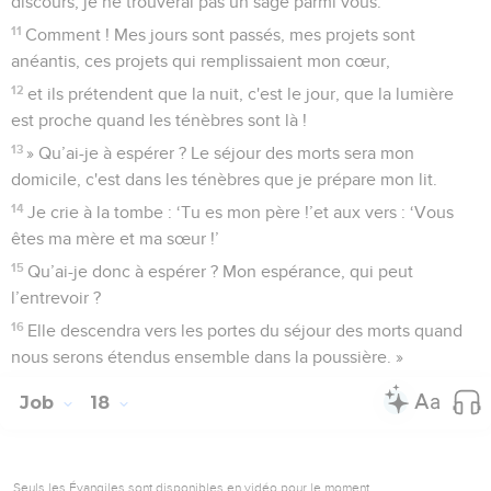
discours, je ne trouverai pas un sage parmi vous.
11
Comment ! Mes jours sont passés, mes projets sont
anéantis, ces projets qui remplissaient mon cœur,
12
et ils prétendent que la nuit, c'est le jour, que la lumière
est proche quand les ténèbres sont là !
13
» Qu’ai-je à espérer ? Le séjour des morts sera mon
domicile, c'est dans les ténèbres que je prépare mon lit.
14
Je crie à la tombe : ‘Tu es mon père !’et aux vers : ‘Vous
êtes ma mère et ma sœur !’
15
Qu’ai-je donc à espérer ? Mon espérance, qui peut
l’entrevoir ?
16
Elle descendra vers les portes du séjour des morts quand
nous serons étendus ensemble dans la poussière. »
Job
18
Seuls les Évangiles sont disponibles en vidéo pour le moment.