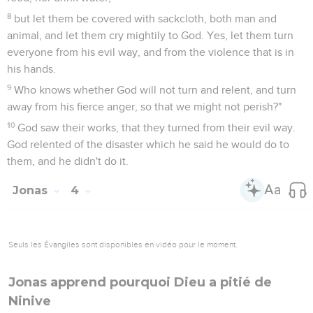
me this great storm is on you."
13
Nevertheless the men rowed hard to get them back to the
land; but they could not, for the sea grew more and more
stormy against them.
14
Therefore they cried to Yahweh, and said, "We beg you,
Yahweh, we beg you, don't let us die for this man's life, and
don't lay on us innocent blood; for you, Yahweh, have done
as it pleased you."
15
So they took up Jonah, and threw him into the sea; and
the sea ceased its raging.
16
Then the men feared Yahweh exceedingly; and they
offered a sacrifice to Yahweh, and made vows.
17
Yahweh prepared a great fish to swallow up Jonah, and
Jonah was in the belly of the fish three days and three
nights.
Jonas
2