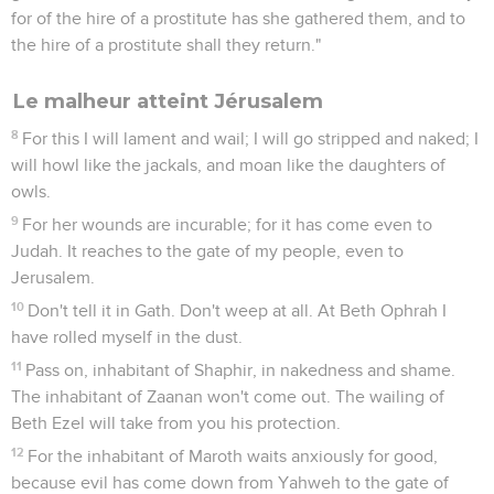
Ainsi, à la manière d’Amos qui l’a précédé, Michée s’élève-
t-il avec force contre les injustices sociales (2.8-9 ; 3.2-3,9-
10 ; 6.10-12 ; 7.2-3,5-6) et souligne l’insuffisance de toute
pratique religieuse qui ne s’accompagne pas d’une vie juste
(6.6-8). Comme Osée, il utilise l’image du procès que
l’Eternel intente à son peuple infidèle à l’alliance (1.2 ;
6.1ss.). Il est le premier à annoncer la ruine de Jérusalem
(3.12), ce dont les contemporains de Jérémie se
souviendront un siècle plus tard (Jr 26.18).
Cependant, l’Eternel n’abandonnera pas son peuple.
Comme un berger, il rassemblera le petit nombre des brebis
de son troupeau qui subsistera, et les conduira en un
nouvel exode, comparable à celui de la sortie d’Egypte
(7.14-15). Cet exode pourtant sera plus miraculeux encore
que le premier. Car l’ennemi que la mer engloutira ne sera
plus l’armée égyptienne (Ex 14.27-28) mais le péché même