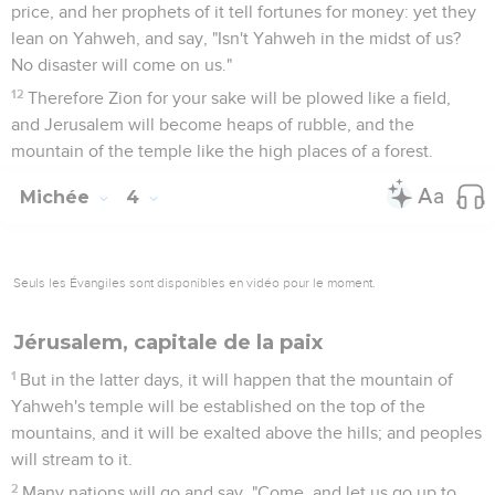
takes it from me and assigns our fields to traitors!'"
5
Therefore you will have no one who divides the land by lot
in the assembly of Yahweh.
Ceux qui contestent le message du
prophète
6
"Don't prophesy!" They prophesy. "Don't prophesy about
these things. Disgrace won't overtake us."
7
Shall it be said, O house of Jacob: "Is the Spirit of Yahweh
angry? Are these his doings? Don't my words do good to him
who walks blamelessly?"
8
But lately my people have risen up as an enemy. You strip
the robe and clothing from those who pass by without a care,
returning from battle.
9
You drive the women of my people out from their pleasant
houses; from their young children you take away my blessing
forever.