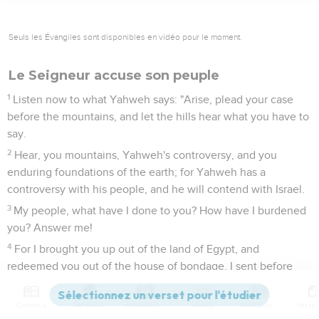
10
Be in pain, and labor to bring forth, daughter of Zion, like a
woman in travail; for now you will go forth out of the city,
and will dwell in the field, and will come even to Babylon.
There you will be rescued. There Yahweh will redeem you
from the hand of your enemies.
11
Now many nations have assembled against you, that say,
"Let her be defiled, and let our eye gloat over Zion."
12
But they don't know the thoughts of Yahweh, neither do
they understand his counsel; for he has gathered them like
the sheaves to the threshing floor.
13
Arise and thresh, daughter of Zion; for I will make your
horn iron, and I will make your hoofs brass; and you will beat
in pieces many peoples: and I will devote their gain to
Yahweh, and their substance to the Lord of the whole earth.
Michée
5
Contenus
Versions
Commentaires
Strong
Dictionnaire