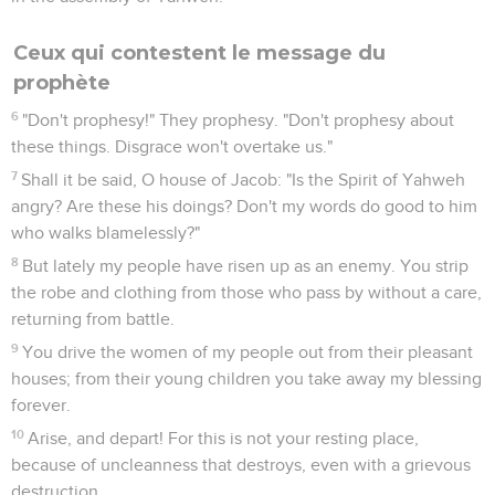
which he saw concerning Samaria and Jerusalem.
Le Seigneur accuse son peuple
2
Hear, you peoples, all of you. Listen, O earth, and all that is
therein: and let the Lord Yahweh be witness against you, the
Lord from his holy temple.
3
For, behold, Yahweh comes forth out of his place, and will
come down and tread on the high places of the earth.
4
The mountains melt under him, and the valleys split apart,
like wax before the fire, like waters that are poured down a
steep place.
5
"All this is for the disobedience of Jacob, and for the sins of
the house of Israel. What is the disobedience of Jacob? Isn't
it Samaria? And what are the high places of Judah? Aren't
they Jerusalem?
6
Therefore I will make Samaria like a rubble heap of the
field, like places for planting vineyards; and I will pour down