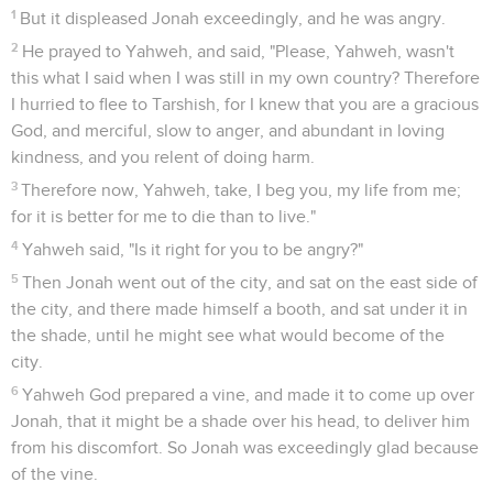
Seuls les Évangiles sont disponibles en vidéo pour le moment.
La prière de Jonas
1
Then Jonah prayed to Yahweh, his God, out of the fish's
belly.
2
He said, "I called because of my affliction to Yahweh. He
answered me. Out of the belly of Sheol I cried. You heard my
voice.
3
For you threw me into the depths, in the heart of the seas.
The flood was all around me. All your waves and your billows
passed over me.
4
I said, 'I have been banished from your sight; yet I will look
again toward your holy temple.'
5
The waters surrounded me, even to the soul. The deep was
around me. The weeds were wrapped around my head.
6
I went down to the bottoms of the mountains. The earth