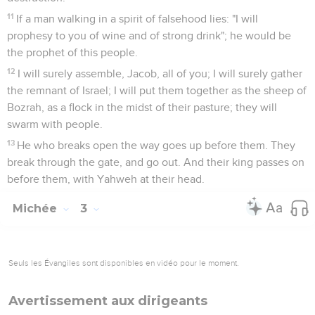
its stones into the valley, and I will uncover its foundations.
7
All her idols will be beaten to pieces, and all her temple
gifts will be burned with fire, and all her images I will destroy;
for of the hire of a prostitute has she gathered them, and to
the hire of a prostitute shall they return."
Le malheur atteint Jérusalem
8
For this I will lament and wail; I will go stripped and naked; I
will howl like the jackals, and moan like the daughters of
owls.
9
For her wounds are incurable; for it has come even to
Judah. It reaches to the gate of my people, even to
Jerusalem.
10
Don't tell it in Gath. Don't weep at all. At Beth Ophrah I
have rolled myself in the dust.
11
Pass on, inhabitant of Shaphir, in nakedness and shame.
The inhabitant of Zaanan won't come out. The wailing of