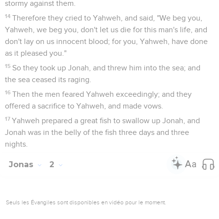
vie. En réponse à ce changement d’attitude, l’Eternel
renonce à l’exécution de la peine (3.1-10). Furieux, Jonas
désire alors mourir (4.3) et dévoile les raisons profondes de
sa rébellion contre Dieu : connaissant l’amour et la
bienveillance de l’Eternel (4.2), le prophète ne voulait pas
offrir une « chance » de salut aux Assyriens, peuple
belliqueux à la cruauté proverbiale, qui, selon Amos,
contemporain de Jonas, allait ruiner Israël. Le manque de
pitié du prophète, qui se voulait plus « juste » que Dieu (4.4-
11), était donc peut-être teinté d’un nationalisme étroit qui
s’opposait à la volonté de Dieu de bénir toutes les nations
par Israël (Gn 12.3 ; Ex 19.5s. ; 1 R 17.8ss. ; 2 R 5 ; Ps 96 ; 98 ;
117 ; Am 9.12).
Lorsque les responsables juifs viendront demander à Jésus
de produire un signe miraculeux prouvant l’origine divine
de sa mission, le Seigneur leur répondra par celui de Jonas :
de même que Jonas a été trois jours et trois nuits dans le