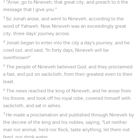
7
They all said to each other, "Come, let us cast lots, that we
may know who is responsible for this evil that is on us." So
they cast lots, and the lot fell on Jonah.
8
Then they asked him, "Tell us, please, for whose cause this
evil is on us. What is your occupation? Where do you come
from? What is your country? Of what people are you?"
9
He said to them, "I am a Hebrew, and I fear Yahweh, the
God of heaven, who has made the sea and the dry land."
10
Then were the men exceedingly afraid, and said to him,
"What is this that you have done?" For the men knew that he
was fleeing from the presence of Yahweh, because he had
told them.
11
Then they said to him, "What shall we do to you, that the
sea may be calm to us?" For the sea grew more and more
stormy.
12
He said to them, "Take me up, and throw me into the sea.
Then the sea will be calm for you; for I know that because of