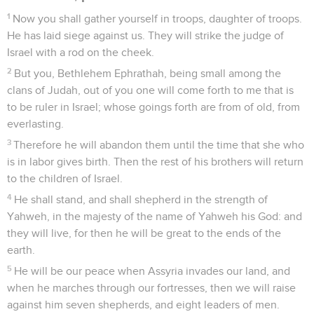
10
They build up Zion with blood, and Jerusalem with
iniquity.
11
Her leaders judge for bribes, and her priests teach for a
price, and her prophets of it tell fortunes for money: yet they
lean on Yahweh, and say, "Isn't Yahweh in the midst of us?
No disaster will come on us."
12
Therefore Zion for your sake will be plowed like a field,
and Jerusalem will become heaps of rubble, and the
mountain of the temple like the high places of a forest.
Michée
4
Seuls les Évangiles sont disponibles en vidéo pour le moment.
Jérusalem, capitale de la paix
1
But in the latter days, it will happen that the mountain of
Yahweh's temple will be established on the top of the