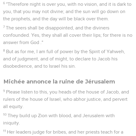
Seuls les Évangiles sont disponibles en vidéo pour le moment.
Ceux qui abusent de leur pouvoir
1
Woe to those who devise iniquity and work evil on their
beds! When the morning is light, they practice it, because it
is in the power of their hand.
2
They covet fields, and seize them; and houses, and take
them away: and they oppress a man and his house, even a
man and his heritage.
3
Therefore thus says Yahweh: "Behold, I am planning
against these people a disaster, from which you will not
remove your necks, neither will you walk haughtily; for it is
an evil time.
4
In that day they will take up a parable against you, and
lament with a doleful lamentation, saying, 'We are utterly
ruined! My people's possession is divided up. Indeed he