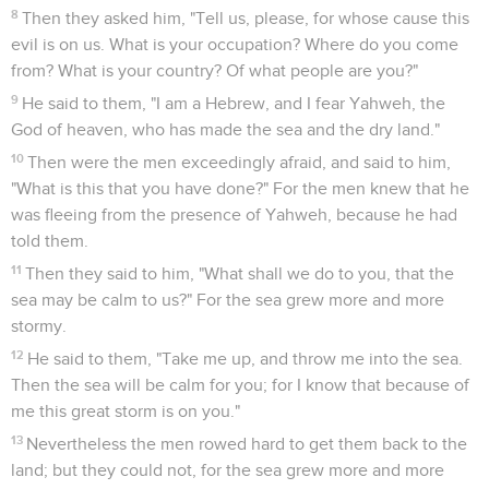
Rois, Jonas a encouragé Jéroboam II à profiter de ce répit
pour reconquérir les territoires du nord du pays occupés par
les Syriens (2 R 14.25-27).
Contrairement aux autres écrits prophétiques de l’Ancien
Testament, le livre de Jonas rapporte l’histoire de
l’accomplissement d’une seule mission confiée par l’Eternel
à un prophète. Dans sa forme, cet écrit rappelle le récit des
ministères d’Elie et d’Elisée dans 1 et 2 Rois ainsi que les
sections narratives des livres d’Esaïe, de Jérémie et
d’Ezéchiel.
Le livre raconte comment Jonas, chargé par l’Eternel d’aller
à Ninive, la capitale assyrienne, pour y dénoncer le mal qui
s’y commet, se rebelle contre l’ordre du Seigneur et s’enfuit
par mer dans la direction opposée (1.2-3). Mais contraint et
forcé (1.4 à 2.11), le prophète se rend finalement à Ninive
pour y annoncer le jugement de Dieu, et à l’écoute de sa
prédication, les habitants de la ville décident de changer de