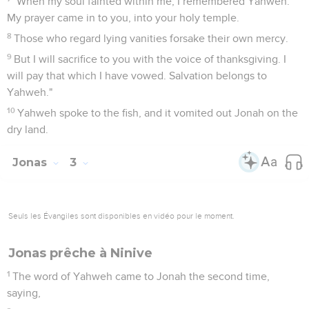
2
"Arise, go to Nineveh, that great city, and preach against it,
for their wickedness has come up before me."
3
But Jonah rose up to flee to Tarshish from the presence of
Yahweh. He went down to Joppa, and found a ship going to
Tarshish; so he paid its fare, and went down into it, to go
with them to Tarshish from the presence of Yahweh.
4
But Yahweh sent out a great wind on the sea, and there
was a mighty storm on the sea, so that the ship was likely to
break up.
5
Then the mariners were afraid, and every man cried to his
god. They threw the cargo that was in the ship into the sea
to lighten the ship. But Jonah had gone down into the
innermost parts of the ship, and he was laying down, and
was fast asleep.
6
So the shipmaster came to him, and said to him, "What do
you mean, sleeper? Arise, call on your God ! Maybe your God
will notice us, so that we won't perish."