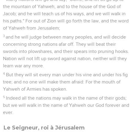
10
Arise, and depart! For this is not your resting place,
because of uncleanness that destroys, even with a grievous
destruction.
11
If a man walking in a spirit of falsehood lies: "I will
prophesy to you of wine and of strong drink"; he would be
the prophet of this people.
12
I will surely assemble, Jacob, all of you; I will surely gather
the remnant of Israel; I will put them together as the sheep of
Bozrah, as a flock in the midst of their pasture; they will
swarm with people.
13
He who breaks open the way goes up before them. They
break through the gate, and go out. And their king passes on
before them, with Yahweh at their head.
Michée
3
Seuls les Évangiles sont disponibles en vidéo pour le moment.