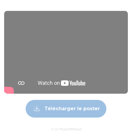
1
The word of Yahweh came to Jonah the second time,
saying,
2
"Arise, go to Nineveh, that great city, and preach to it the
message that I give you."
3
So Jonah arose, and went to Nineveh, according to the
word of Yahweh. Now Nineveh was an exceedingly great
city, three days' journey across.
4
Jonah began to enter into the city a day's journey, and he
cried out, and said, "In forty days, Nineveh will be
overthrown!"
5
The people of Nineveh believed God; and they proclaimed
a fast, and put on sackcloth, from their greatest even to their
least.
6
The news reached the king of Nineveh, and he arose from
his throne, and took off his royal robe, covered himself with
sackcloth, and sat in ashes.
7
He made a proclamation and published through Nineveh by