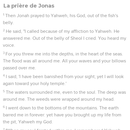
ventre d’un grand poisson, le *Messie attendu restera trois
jours et trois nuits dans le tombeau (Mt 12.38-40 ; 16.4 ; Lc
11.29). Mais aveuglés par leur nationalisme religieux, les
Juifs du temps de Jsus ne le reconnaîtront pas (12.41 ; Lc
11.30).
La Bible Du Semeur Copyright © 1992, 1999 by Biblica, Inc.® Used by
permission. All rights reserved worldwide.
Jonas
1
Seuls les Évangiles sont disponibles en vidéo pour le moment.
Jonas essaie de fuir loin du Seigneur
1
Now the word of Yahweh came to Jonah the son of Amittai,
saying,