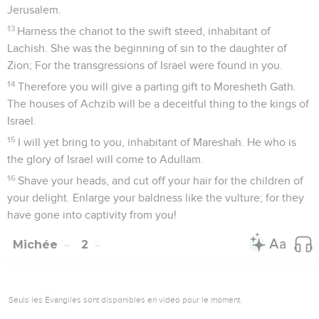
du peuple de Dieu (7.19). Son troupeau, l’Eternel le confiera
à un berger-roi qui, comme son représentant, le mènera
paître (2.12-13). C’est à cette prophétie que Jésus renvoie
dans sa parabole du « Bon Berger » car ce texte est le seul
de l’Ancien Testament à unir l’image du berger et celle de
la porte de la bergerie (Jn 10.7,11).
Ce berger-roi sera de la lignée de David. Comme celui-ci,
en effet, il naîtra à Bethléhem (5.1), et lorsque Hérode
demandera aux théologiens de son temps où devait naître
le *Messie, c’est en citant cette prophétie qu’ils lui
répondront (Mt 2.4-6 ; voir Jn 7.41-42). En proclamant la
venue de ce roi, Michée s’appuie sur l’ancienne promesse,
faite par l’Eternel à David, de la permanence de sa lignée (2
S 7.13-14). Mais en mentionnant « celle qui doit enfanter »
(5.2), il se réfère peut-être aussi à la prophétie d’Esaïe, son
contemporain, qui a annoncé l’apparition d’un signe
miraculeux : la jeune fille deviendra enceinte et elle