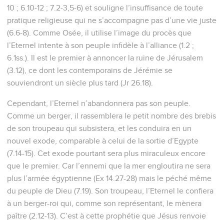
Jonas apprend pourquoi Dieu a pitié de
Ninive
1
But it displeased Jonah exceedingly, and he was angry.
2
He prayed to Yahweh, and said, "Please, Yahweh, wasn't
this what I said when I was still in my own country? Therefore
I hurried to flee to Tarshish, for I knew that you are a gracious
God, and merciful, slow to anger, and abundant in loving
kindness, and you relent of doing harm.
3
Therefore now, Yahweh, take, I beg you, my life from me;
for it is better for me to die than to live."
4
Yahweh said, "Is it right for you to be angry?"
5
Then Jonah went out of the city, and sat on the east side of
the city, and there made himself a booth, and sat under it in
the shade, until he might see what would become of the
city.
6
Yahweh God prepared a vine, and made it to come up over