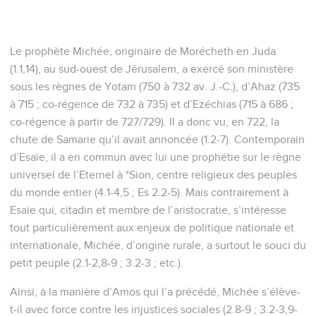
the decree of the king and his nobles, saying, "Let neither
man nor animal, herd nor flock, taste anything; let them not
feed, nor drink water;
8
but let them be covered with sackcloth, both man and
animal, and let them cry mightily to God. Yes, let them turn
everyone from his evil way, and from the violence that is in
his hands.
9
Who knows whether God will not turn and relent, and turn
away from his fierce anger, so that we might not perish?"
10
God saw their works, that they turned from their evil way.
God relented of the disaster which he said he would do to
them, and he didn't do it.
Jonas
4
Seuls les Évangiles sont disponibles en vidéo pour le moment.