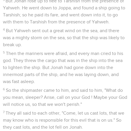
Télécharger le poster
© Le Projet Biblique
Jonas, fils d’Amittaï (1.1), originaire de Gath-Hépher en
Zabulon (2 R 14.25 ; Jos 19.10,13), a été le porte-parole de
l’Eternel dans le royaume du Nord sous le règne de
Jéroboam II (793 à 753 av. J.-C.). A cette époque, on assiste
à l’affaiblissement de la Syrie sous la pression des
Assyriens, puis à une éclipse de la puissance de l’Assyrie,
due à des troubles internes au royaume. Selon le livre des