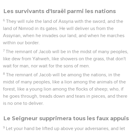
mountains, and it will be exalted above the hills; and peoples
will stream to it.
2
Many nations will go and say, "Come, and let us go up to
the mountain of Yahweh, and to the house of the God of
Jacob; and he will teach us of his ways, and we will walk in
his paths." For out of Zion will go forth the law, and the word
of Yahweh from Jerusalem;
3
and he will judge between many peoples, and will decide
concerning strong nations afar off. They will beat their
swords into plowshares, and their spears into pruning hooks.
Nation will not lift up sword against nation, neither will they
learn war any more.
4
But they will sit every man under his vine and under his fig
tree; and no one will make them afraid: For the mouth of
Yahweh of Armies has spoken.
5
Indeed all the nations may walk in the name of their gods;
but we will walk in the name of Yahweh our God forever and