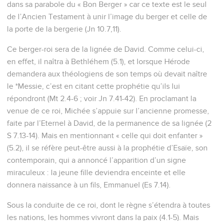
Jonah, that it might be a shade over his head, to deliver him
from his discomfort. So Jonah was exceedingly glad because
of the vine.
7
But God prepared a worm at dawn the next day, and it
chewed on the vine, so that it withered.
8
It happened, when the sun arose, that God prepared a
sultry east wind; and the sun beat on Jonah's head, so that
he fainted, and requested for himself that he might die, and
said, "It is better for me to die than to live."
9
God said to Jonah, "Is it right for you to be angry about the
vine?" He said, "I am right to be angry, even to death."
10
Yahweh said, "You have been concerned for the vine, for
which you have not labored, neither made it grow; which
came up in a night, and perished in a night.
11
Shouldn't I be concerned for Nineveh, that great city, in
which are more than one hundred twenty thousand persons
who can't discern between their right hand and their left
hand; and also much livestock?"