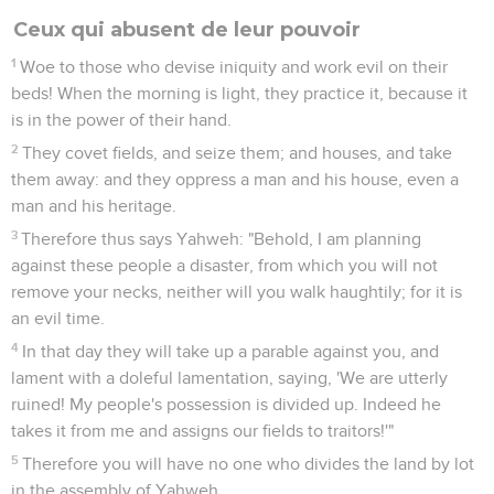
donnera naissance à un fils, Emmanuel (Es 7.14).
Sous la conduite de ce roi, dont le règne s’étendra à toutes
les nations, les hommes vivront dans la paix (4.1-5). Mais
auparavant, le peuple de Dieu connatra des temps difficiles
: les douleurs de l’enfantement (4.9-14). Le salut à venir
n’atteindra pas l’ensemble du peuple mais uniquement un
faible reste qui aura été purifié (4.6-8 ; 7.18).
La Bible Du Semeur Copyright © 1992, 1999 by Biblica, Inc.® Used by
permission. All rights reserved worldwide.
Michée
1
Seuls les Évangiles sont disponibles en vidéo pour le moment.
1
The word of Yahweh that came to Micah the Morashtite in
the days of Jotham, Ahaz, and Hezekiah, kings of Judah,