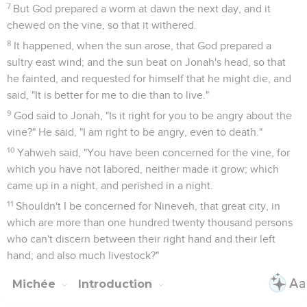
barred me in forever: yet have you brought up my life from
the pit, Yahweh my God.
7
"When my soul fainted within me, I remembered Yahweh.
My prayer came in to you, into your holy temple.
8
Those who regard lying vanities forsake their own mercy.
9
But I will sacrifice to you with the voice of thanksgiving. I
will pay that which I have vowed. Salvation belongs to
Yahweh."
10
Yahweh spoke to the fish, and it vomited out Jonah on the
dry land.
Jonas
3
Seuls les Évangiles sont disponibles en vidéo pour le moment.
Jonas prêche à Ninive