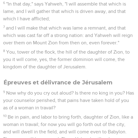
Avertissement aux dirigeants
1
I said, "Please listen, you heads of Jacob, and rulers of the
house of Israel: Isn't it for you to know justice?
2
You who hate the good, and love the evil; who tear off
their skin, and their flesh from off their bones;
3
who also eat the flesh of my people, and flay their skin from
off them, and break their bones, and chop them in pieces, as
for the pot, and as flesh within the caldron.
4
Then they will cry to Yahweh, but he will not answer them.
Yes, he will hide his face from them at that time, because
they made their deeds evil."
Avertissement aux prophètes qui trompent
le peuple
5
Thus says Yahweh concerning the prophets who lead my