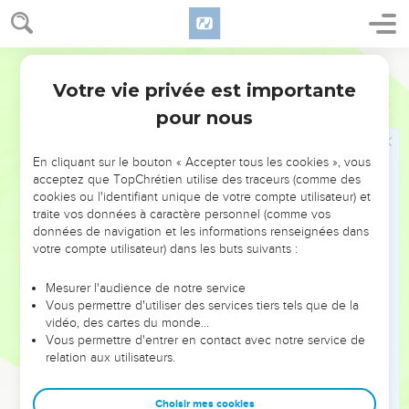
Votre vie privée est importante
pour nous
NE MANQUEZ PAS L’ÉVÉNEMENT
En cliquant sur le bouton « Accepter tous les cookies », vous
DE L’ANNÉE !
acceptez que TopChrétien utilise des traceurs (comme des
cookies ou l'identifiant unique de votre compte utilisateur) et
ET SI LEURS ERREURS POUVAIENT VOUS ÉVITER LES
traite vos données à caractère personnel (comme vos
VOTRES ?
données de navigation et les informations renseignées dans
votre compte utilisateur) dans les buts suivants :
On admire souvent les leaders pour leurs réussites, leur impact,
leur foi ou leur vision. Mais on voit moins les doutes, les erreurs
Mesurer l'audience de notre service
Vous permettre d'utiliser des services tiers tels que de la
et les saisons difficiles qu'ils ont traversés, alors même que ce
vidéo, des cartes du monde…
sont elles qui les ont façonnés.
Vous permettre d'entrer en contact avec notre service de
relation aux utilisateurs.
Dans cette conférence, leaders, entrepreneurs, et responsables
reviennent sur les erreurs marquantes de leur parcours et les
clés pour avancer avec plus de sagesse afin que leurs erreurs
Choisir mes cookies