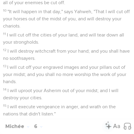
ever.
Le Seigneur, roi à Jérusalem
6
"In that day," says Yahweh, "I will assemble that which is
lame, and I will gather that which is driven away, and that
which I have afflicted;
7
and I will make that which was lame a remnant, and that
which was cast far off a strong nation: and Yahweh will reign
over them on Mount Zion from then on, even forever."
8
You, tower of the flock, the hill of the daughter of Zion, to
you it will come, yes, the former dominion will come, the
kingdom of the daughter of Jerusalem.
Épreuves et délivrance de Jérusalem
9
Now why do you cry out aloud? Is there no king in you? Has
your counselor perished, that pains have taken hold of you
as of a woman in travail?