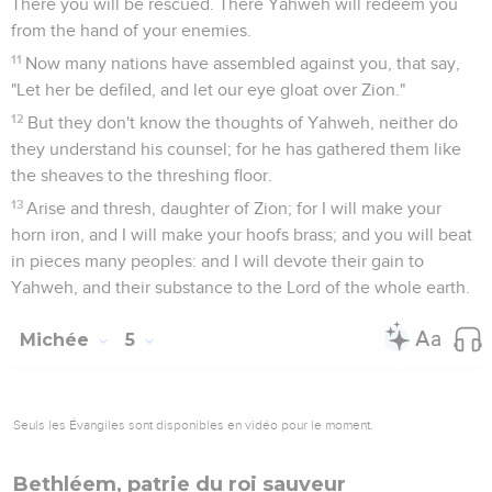
people astray; for those who feed their teeth, they proclaim,
"Peace!" and whoever doesn't provide for their mouths, they
prepare war against him:
6
"Therefore night is over you, with no vision, and it is dark to
you, that you may not divine; and the sun will go down on
the prophets, and the day will be black over them.
7
The seers shall be disappointed, and the diviners
confounded. Yes, they shall all cover their lips; for there is no
answer from God ."
8
But as for me, I am full of power by the Spirit of Yahweh,
and of judgment, and of might, to declare to Jacob his
disobedience, and to Israel his sin.
Michée annonce la ruine de Jérusalem
9
Please listen to this, you heads of the house of Jacob, and
rulers of the house of Israel, who abhor justice, and pervert
all equity.