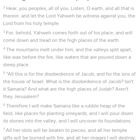
© Le Projet Biblique
Le prophète Michée, originaire de Morécheth en Juda
(1.1,14), au sud-ouest de Jérusalem, a exercé son ministère
sous les règnes de Yotam (750 à 732 av. J.-C.), d’Ahaz (735
à 715 ; co-régence de 732 à 735) et d’Ezéchias (715 à 686 ;
co-régence à partir de 727/729). Il a donc vu, en 722, la
chute de Samarie qu’il avait annoncée (1.2-7). Contemporain
d’Esaïe, il a en commun avec lui une prophétie sur le règne
universel de l’Eternel à *Sion, centre religieux des peuples
du monde entier (4.1-4,5 ; Es 2.2-5). Mais contrairement à
Esaïe qui, citadin et membre de l’aristocratie, s’intéresse
tout particulièrement aux enjeux de politique nationale et
internationale, Michée, d’origine rurale, a surtout le souci du
petit peuple (2.1-2,8-9 ; 3.2-3 ; etc.).