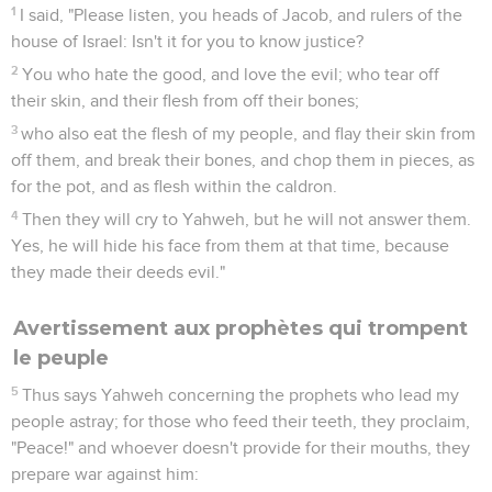
Beth Ezel will take from you his protection.
12
For the inhabitant of Maroth waits anxiously for good,
because evil has come down from Yahweh to the gate of
Jerusalem.
13
Harness the chariot to the swift steed, inhabitant of
Lachish. She was the beginning of sin to the daughter of
Zion; For the transgressions of Israel were found in you.
14
Therefore you will give a parting gift to Moresheth Gath.
The houses of Achzib will be a deceitful thing to the kings of
Israel.
15
I will yet bring to you, inhabitant of Mareshah. He who is
the glory of Israel will come to Adullam.
16
Shave your heads, and cut off your hair for the children of
your delight. Enlarge your baldness like the vulture; for they
have gone into captivity from you!
Michée
2