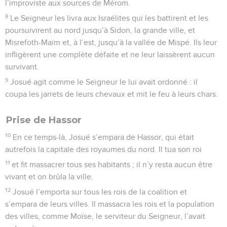
l’improviste aux sources de Mérom.
8
Le Seigneur les livra aux Israélites qui les battirent et les
poursuivirent au nord jusqu’à Sidon, la grande ville, et
Misrefoth-Maïm et, à l’est, jusqu’à la vallée de Mispé. Ils leur
infligèrent une complète défaite et ne leur laissèrent aucun
survivant.
9
Josué agit comme le Seigneur le lui avait ordonné : il
coupa les jarrets de leurs chevaux et mit le feu à leurs chars.
Prise de Hassor
10
En ce temps-là, Josué s’empara de Hassor, qui était
autrefois la capitale des royaumes du nord. Il tua son roi
11
et fit massacrer tous ses habitants ; il n’y resta aucun être
vivant et on brûla la ville.
12
Josué l’emporta sur tous les rois de la coalition et
s’empara de leurs villes. Il massacra les rois et la population
des villes, comme Moïse, le serviteur du Seigneur, l’avait