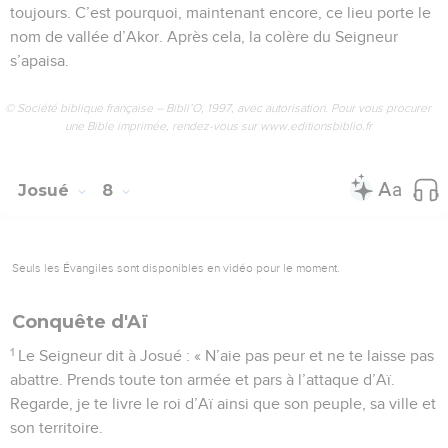
toujours. C’est pourquoi, maintenant encore, ce lieu porte le
nom de vallée d’Akor. Après cela, la colère du Seigneur
s’apaisa.
© Société biblique française – Bibli’O, 1997, avec autorisation. Pour vous procurer
une Bible imprimée, rendez-vous sur www.editionsbiblio.fr
Josué
8
Seuls les Évangiles sont disponibles en vidéo pour le moment.
Conquête d'Aï
1
Le Seigneur dit à Josué : « N’aie pas peur et ne te laisse pas
abattre. Prends toute ton armée et pars à l’attaque d’Aï.
Regarde, je te livre le roi d’Aï ainsi que son peuple, sa ville et
son territoire.