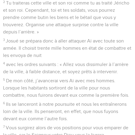
2
Tu traiteras cette ville et son roi comme tu as traité Jéricho
et son roi. Cependant, toi et tes soldats, vous pourrez
prendre comme butin les biens et le bétail que vous y
trouverez. Organise une attaque surprise contre la ville
depuis l’arrière. »
3
Josué se prépara donc à aller attaquer Aï avec toute son
armée. Il choisit trente mille hommes en état de combattre et
les envoya de nuit
4
avec les ordres suivants : « Allez vous dissimuler à l’arrière
de la ville, à faible distance, et soyez prêts à intervenir.
5
De mon côté, j’avancerai vers Aï avec mes hommes.
Lorsque les habitants sortiront de la ville pour nous
combattre, nous fuirons devant eux comme la première fois.
6
Ils se lanceront à notre poursuite et nous les entraînerons
loin de la ville. Ils penseront, en effet, que nous fuyons
devant eux comme l’autre fois.
7
Vous surgirez alors de vos positions pour vous emparer de
la ville, car le Seigneur votre Dieu vous la livrera.