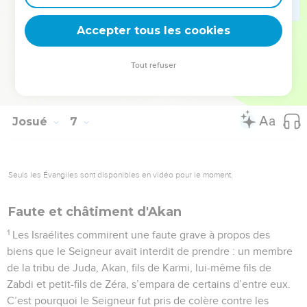
27
Le Seigneur fut avec Josué, dont la renommée se répandit
Accepter tous les cookies
dans tout le pays.
© Société biblique française – Bibli’O, 1997, avec autorisation. Pour vous procurer
Tout refuser
une Bible imprimée, rendez-vous sur www.editionsbiblio.fr
Josué
7
Seuls les Évangiles sont disponibles en vidéo pour le moment.
Faute et châtiment d'Akan
1
Les Israélites commirent une faute grave à propos des
biens que le Seigneur avait interdit de prendre : un membre
de la tribu de Juda, Akan, fils de Karmi, lui-même fils de
Zabdi et petit-fils de Zéra, s’empara de certains d’entre eux.
C’est pourquoi le Seigneur fut pris de colère contre les