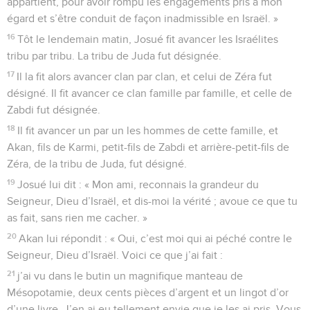
appartient, pour avoir rompu les engagements pris à mon
égard et s’être conduit de façon inadmissible en Israël. »
16
Tôt le lendemain matin, Josué fit avancer les Israélites
tribu par tribu. La tribu de Juda fut désignée.
17
Il la fit alors avancer clan par clan, et celui de Zéra fut
désigné. Il fit avancer ce clan famille par famille, et celle de
Zabdi fut désignée.
18
Il fit avancer un par un les hommes de cette famille, et
Akan, fils de Karmi, petit-fils de Zabdi et arrière-petit-fils de
Zéra, de la tribu de Juda, fut désigné.
19
Josué lui dit : « Mon ami, reconnais la grandeur du
Seigneur, Dieu d’Israël, et dis-moi la vérité ; avoue ce que tu
as fait, sans rien me cacher. »
20
Akan lui répondit : « Oui, c’est moi qui ai péché contre le
Seigneur, Dieu d’Israël. Voici ce que j’ai fait :
21
j’ai vu dans le butin un magnifique manteau de
Mésopotamie, deux cents pièces d’argent et un lingot d’or
d’une livre. J’en ai eu tellement envie que je les ai pris. Vous