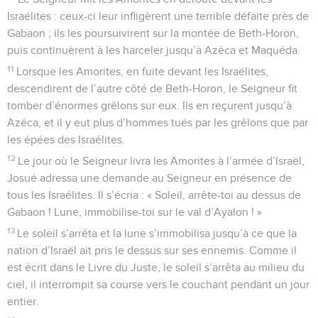
Israélites : ceux-ci leur infligèrent une terrible défaite près de
Gabaon ; ils les poursuivirent sur la montée de Beth-Horon,
puis continuèrent à les harceler jusqu’à Azéca et Maquéda.
11
Lorsque les Amorites, en fuite devant les Israélites,
descendirent de l’autre côté de Beth-Horon, le Seigneur fit
tomber d’énormes grêlons sur eux. Ils en reçurent jusqu’à
Azéca, et il y eut plus d’hommes tués par les grêlons que par
les épées des Israélites.
12
Le jour où le Seigneur livra les Amorites à l’armée d’Israël,
Josué adressa une demande au Seigneur en présence de
tous les Israélites. Il s’écria : « Soleil, arrête-toi au dessus de
Gabaon ! Lune, immobilise-toi sur le val d’Ayalon ! »
13
Le soleil s’arrêta et la lune s’immobilisa jusqu’à ce que la
nation d’Israël ait pris le dessus sur ses ennemis. Comme il
est écrit dans le Livre du Juste, le soleil s’arrêta au milieu du
ciel, il interrompit sa course vers le couchant pendant un jour
entier.