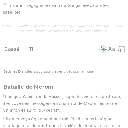
43
Ensuite il regagna le camp du Guilgal avec tous les
Israélites.
© Société biblique française – Bibli’O, 1997, avec autorisation. Pour vous procurer
une Bible imprimée, rendez-vous sur www.editionsbiblio.fr
Josué
11
Seuls les Évangiles sont disponibles en vidéo pour le moment.
Bataille de Mérom
1
Lorsque Yabin, roi de Hassor, apprit les victoires de Josué,
il envoya des messagers à Yobab, roi de Madon, au roi de
Chimron et au roi d’Akechaf.
2
Il en envoya également aux rois établis dans la région
montagneuse du nord, dans la vallée du Jourdain au sud du