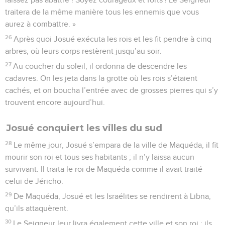
traitera de la même manière tous les ennemis que vous
aurez à combattre. »
26
Après quoi Josué exécuta les rois et les fit pendre à cinq
arbres, où leurs corps restèrent jusqu’au soir.
27
Au coucher du soleil, il ordonna de descendre les
cadavres. On les jeta dans la grotte où les rois s’étaient
cachés, et on boucha l’entrée avec de grosses pierres qui s’y
trouvent encore aujourd’hui.
Josué conquiert les villes du sud
28
Le même jour, Josué s’empara de la ville de Maquéda, il fit
mourir son roi et tous ses habitants ; il n’y laissa aucun
survivant. Il traita le roi de Maquéda comme il avait traité
celui de Jéricho.
29
De Maquéda, Josué et les Israélites se rendirent à Libna,
qu’ils attaquèrent.
30
Le Seigneur leur livra également cette ville et son roi ; ils