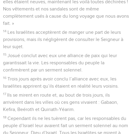
elles étaient neuves, maintenant les voilà toutes déchirées !
Nos vêtements et nos sandales sont de même
complètement usés à cause du long voyage que nous avons
fait. »
14
Les Israélites acceptèrent de manger une part de leurs
provisions, mais ils négligèrent de consulter le Seigneur à
leur sujet.
15
Josué conclut avec eux une alliance de paix qui leur
garantissait la vie. Les responsables du peuple la
confirmèrent par un serment solennel.
16
Trois jours après avoir conclu l’alliance avec eux, les
Israélites apprirent qu’ils étaient en réalité leurs voisins.
17
Ils se mirent en route et, au bout de trois jours, ils
arrivèrent dans les villes où ces gens vivaient : Gabaon,
Kefira, Beéroth et Quiriath-Yéarim.
18
Cependant ils ne les tuèrent pas, car les responsables du
peuple d’Israël leur avaient fait un serment solennel au nom
du Seigneur, Dieu d’Israël. Tous les Israélites se mirent à