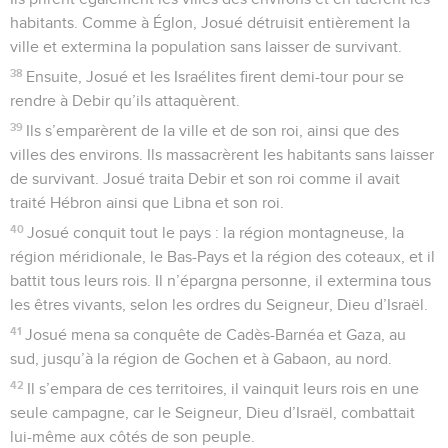
habitants. Comme à Églon, Josué détruisit entièrement la
ville et extermina la population sans laisser de survivant.
38
Ensuite, Josué et les Israélites firent demi-tour pour se
rendre à Debir qu’ils attaquèrent.
39
Ils s’emparèrent de la ville et de son roi, ainsi que des
villes des environs. Ils massacrèrent les habitants sans laisser
de survivant. Josué traita Debir et son roi comme il avait
traité Hébron ainsi que Libna et son roi.
40
Josué conquit tout le pays : la région montagneuse, la
région méridionale, le Bas-Pays et la région des coteaux, et il
battit tous leurs rois. Il n’épargna personne, il extermina tous
les êtres vivants, selon les ordres du Seigneur, Dieu d’Israël.
41
Josué mena sa conquête de Cadès-Barnéa et Gaza, au
sud, jusqu’à la région de Gochen et à Gabaon, au nord.
42
Il s’empara de ces territoires, il vainquit leurs rois en une
seule campagne, car le Seigneur, Dieu d’Israël, combattait
lui-même aux côtés de son peuple.