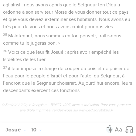
agi ainsi : nous avons appris que le Seigneur ton Dieu a
ordonné à son serviteur Moïse de vous donner tout ce pays,
et que vous deviez exterminer ses habitants. Nous avons eu
très peur de vous et nous avons craint pour nos vies.
25
Maintenant, nous sommes en ton pouvoir, traite-nous
comme tu le jugeras bon. »
26
Voici ce que leur fit Josué : après avoir empêché les
Israélites de les tuer,
27
il leur imposa la charge de couper du bois et de puiser de
l’eau pour le peuple d’Israël et pour l’autel du Seigneur, à
l’endroit que le Seigneur choisirait. Aujourd’hui encore, leurs
descendants exercent ces fonctions.
© Société biblique française – Bibli’O, 1997, avec autorisation. Pour vous procurer
une Bible imprimée, rendez-vous sur www.editionsbiblio.fr
Josué
10