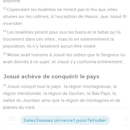
ordonné.
13
Cependant les Israélites ne mirent pas le feu aux villes
situées sur les collines, à l’exception de Hassor, que Josué fit
incendier.
14
Les Israélites prirent pour eux les biens et le bétail qu’ils
trouvèrent dans ces villes ; mais ils en exterminèrent la
population, ils n’y laissèrent aucun être vivant.
15
Moïse avait transmis à Josué les ordres que le Seigneur lui
avait donnés à ce sujet, et Josué s’y conforma entièrement.
Josué achève de conquérir le pays
16
Josué conquit tout le pays : la région montagneuse, la
région méridionale, la région de Gochen, le Bas-Pays, la
vallée du Jourdain ainsi que la région de montagnes et de
plaines du nord.
17
Il vainquit et tua les rois des territoires situés entre la
montagne dénudée proche de Séir, au sud, et Baal-Gad dans
Contenus
Versions
Commentaires
Strong
Dictionnaire
la vallée du Liban, au pied du mont Hermon, au nord.