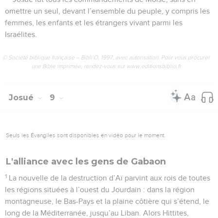
omettre un seul, devant l’ensemble du peuple, y compris les
femmes, les enfants et les étrangers vivant parmi les
Israélites.
© Société biblique française – Bibli’O, 1997, avec autorisation. Pour vous procurer
une Bible imprimée, rendez-vous sur www.editionsbiblio.fr
Josué
9
Seuls les Évangiles sont disponibles en vidéo pour le moment.
L'alliance avec les gens de Gabaon
1
La nouvelle de la destruction d’Aï parvint aux rois de toutes
les régions situées à l’ouest du Jourdain : dans la région
montagneuse, le Bas-Pays et la plaine côtière qui s’étend, le
long de la Méditerranée, jusqu’au Liban. Alors Hittites,