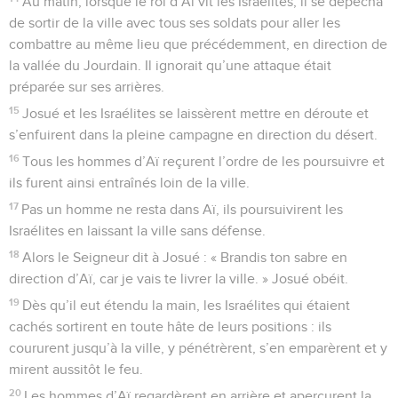
Au matin, lorsque le roi d’Aï vit les Israélites, il se dépêcha
de sortir de la ville avec tous ses soldats pour aller les
combattre au même lieu que précédemment, en direction de
la vallée du Jourdain. Il ignorait qu’une attaque était
préparée sur ses arrières.
15
Josué et les Israélites se laissèrent mettre en déroute et
s’enfuirent dans la pleine campagne en direction du désert.
16
Tous les hommes d’Aï reçurent l’ordre de les poursuivre et
ils furent ainsi entraînés loin de la ville.
17
Pas un homme ne resta dans Aï, ils poursuivirent les
Israélites en laissant la ville sans défense.
18
Alors le Seigneur dit à Josué : « Brandis ton sabre en
direction d’Aï, car je vais te livrer la ville. » Josué obéit.
19
Dès qu’il eut étendu la main, les Israélites qui étaient
cachés sortirent en toute hâte de leurs positions : ils
coururent jusqu’à la ville, y pénétrèrent, s’en emparèrent et y
mirent aussitôt le feu.
20
Les hommes d’Aï regardèrent en arrière et aperçurent la