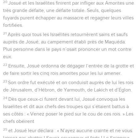
20
Josué et les Israélites finirent par infliger aux Amorites une
très grande défaite, une défaite totale. Seuls, quelques
fuyards purent échapper au massacre et regagner leurs villes
fortifiées.
21
Après quoi tous les Israélites retournèrent sains et saufs
auprès de Josué, au campement établi près de Maquéda.
Plus personne dans le pays n’osait prononcer un mot contre
eux.
22
Ensuite, Josué ordonna de dégager l’entrée de la grotte et
de faire sortir les cinq rois amorites pour les lui amener.
23
Son ordre fut exécuté et on conduisit auprès de lui les rois
de Jérusalem, d’Hébron, de Yarmouth, de Lakich et d’Églon.
24
Dès que ceux-ci furent devant lui, Josué convoqua les
Israélites et dit aux chefs des troupes qui s’étaient battus à
ses côtés : « Venez poser le pied sur le cou de ces rois. » Les
chefs obéirent
25
et Josué leur déclara : « N’ayez aucune crainte et ne vous
laissez pas abattre ! Soyez courageux et forts ! Le Seigneur