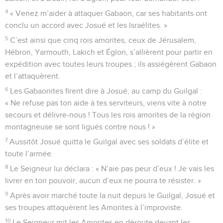
4
« Venez m’aider à attaquer Gabaon, car ses habitants ont
conclu un accord avec Josué et les Israélites. »
5
C’est ainsi que cinq rois amorites, ceux de Jérusalem,
Hébron, Yarmouth, Lakich et Églon, s’allièrent pour partir en
expédition avec toutes leurs troupes ; ils assiégèrent Gabaon
et l’attaquèrent.
6
Les Gabaonites firent dire à Josué, au camp du Guilgal :
« Ne refuse pas ton aide à tes serviteurs, viens vite à notre
secours et délivre-nous ! Tous les rois amorites de la région
montagneuse se sont ligués contre nous ! »
7
Aussitôt Josué quitta le Guilgal avec ses soldats d’élite et
toute l’armée.
8
Le Seigneur lui déclara : « N’aie pas peur d’eux ! Je vais les
livrer en ton pouvoir, aucun d’eux ne pourra te résister. »
9
Après avoir marché toute la nuit depuis le Guilgal, Josué et
ses troupes attaquèrent les Amorites à l’improviste.
10
Le Seigneur mit les Amorites en déroute devant les