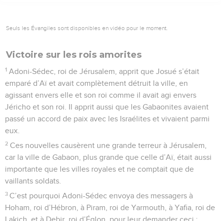
Seuls les Évangiles sont disponibles en vidéo pour le moment.
Victoire sur les rois amorites
1
Adoni-Sédec, roi de Jérusalem, apprit que Josué s’était
emparé d’Aï et avait complètement détruit la ville, en
agissant envers elle et son roi comme il avait agi envers
Jéricho et son roi. Il apprit aussi que les Gabaonites avaient
passé un accord de paix avec les Israélites et vivaient parmi
eux.
2
Ces nouvelles causèrent une grande terreur à Jérusalem,
car la ville de Gabaon, plus grande que celle d’Aï, était aussi
importante que les villes royales et ne comptait que de
vaillants soldats.
3
C’est pourquoi Adoni-Sédec envoya des messagers à
Hoham, roi d’Hébron, à Piram, roi de Yarmouth, à Yafia, roi de
Lakich, et à Debir, roi d’Églon, pour leur demander ceci :