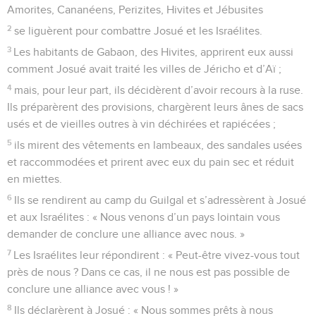
Amorites, Cananéens, Perizites, Hivites et Jébusites
2
se liguèrent pour combattre Josué et les Israélites.
3
Les habitants de Gabaon, des Hivites, apprirent eux aussi
comment Josué avait traité les villes de Jéricho et d’Aï ;
4
mais, pour leur part, ils décidèrent d’avoir recours à la ruse.
Ils préparèrent des provisions, chargèrent leurs ânes de sacs
usés et de vieilles outres à vin déchirées et rapiécées ;
5
ils mirent des vêtements en lambeaux, des sandales usées
et raccommodées et prirent avec eux du pain sec et réduit
en miettes.
6
Ils se rendirent au camp du Guilgal et s’adressèrent à Josué
et aux Israélites : « Nous venons d’un pays lointain vous
demander de conclure une alliance avec nous. »
7
Les Israélites leur répondirent : « Peut-être vivez-vous tout
près de nous ? Dans ce cas, il ne nous est pas possible de
conclure une alliance avec vous ! »
8
Ils déclarèrent à Josué : « Nous sommes prêts à nous