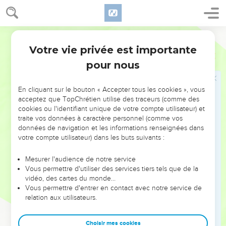
faites-la sortir avec toute sa famille, comme vous le lui avez
juré. »
23
Ils s’y rendirent et emmenèrent Rahab, ses parents, ses
Français Courant
frères et sœurs et tous les autres membres de sa famille. Ils
Votre vie privée est importante
Josué
6
les installèrent en sûreté à l’extérieur du camp israélite.
pour nous
24
Puis on livra aux flammes la ville et tout ce qu’elle
contenait, à l’exception de l’argent, de l’or et des objets de
En cliquant sur le bouton « Accepter tous les cookies », vous
bronze ou de fer, qu’on plaça dans le trésor du sanctuaire du
acceptez que TopChrétien utilise des traceurs (comme des
Seigneur.
cookies ou l'identifiant unique de votre compte utilisateur) et
traite vos données à caractère personnel (comme vos
25
Josué laissa la vie sauve à Rahab, la prostituée, ainsi qu’à
données de navigation et les informations renseignées dans
tous les membres de sa famille, parce qu’elle avait caché les
votre compte utilisateur) dans les buts suivants :
espions chargés d’explorer Jéricho. Elle habita au milieu des
Israélites, et ses descendants y vivent encore maintenant.
Mesurer l'audience de notre service
Vous permettre d'utiliser des services tiers tels que de la
26
En ce temps-là Josué prononça cet avertissement
vidéo, des cartes du monde…
solennel au sujet de Jéricho : « Maudit soit-il par le Seigneur,
Vous permettre d'entrer en contact avec notre service de
relation aux utilisateurs.
l’homme qui tentera de reconstruire cette ville. Il en creusera
les fondations au prix de son fils aîné ; il en posera les portes
au prix de son fils cadet. »
Choisir mes cookies