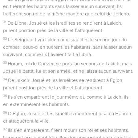
en tuèrent les habitants sans laisser aucun survivant. Ils
traitèrent son roi de la même manière que celui de Jéricho.
31
De Libna, Josué et les Israélites se rendirent à Lakich,
prirent position près de la ville et l’attaquèrent.
32
Le Seigneur livra Lakich aux Israélites le second jour du
combat ; ceux-ci en tuèrent les habitants, sans laisser aucun
survivant, comme ils l’avaient fait à Libna.
33
Horam, roi de Guézer, se porta au secours de Lakich, mais
Josué le battit, lui et son armée, et ne laissa aucun survivant.
34
De Lakich, Josué et les Israélites se rendirent à Églon,
prirent position près de la ville et l’attaquèrent.
35
Ils s’en emparèrent le jour même et, comme à Lakich, ils
en exterminèrent les habitants.
36
D’Églon, Josué et les Israélites montèrent jusqu’à Hébron
et attaquèrent la ville.
37
Ils s’en emparèrent, firent mourir son roi et ses habitants.
Ils prirent également les villes des environs et en tuèrent les