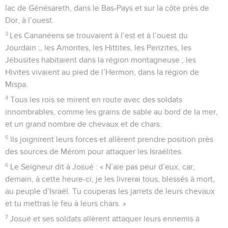
lac de Génésareth, dans le Bas-Pays et sur la côte près de
Dor, à l’ouest.
3
Les Cananéens se trouvaient à l’est et à l’ouest du
Jourdain ;, les Amorites, les Hittites, les Perizites, les
Jébusites habitaient dans la région montagneuse ; les
Hivites vivaient au pied de l’Hermon, dans la région de
Mispa.
4
Tous les rois se mirent en route avec des soldats
innombrables, comme les grains de sable au bord de la mer,
et un grand nombre de chevaux et de chars.
5
Ils joignirent leurs forces et allèrent prendre position près
des sources de Mérom pour attaquer les Israélites.
6
Le Seigneur dit à Josué : « N’aie pas peur d’eux, car,
demain, à cette heure-ci, je les livrerai tous, blessés à mort,
au peuple d’Israël. Tu couperas les jarrets de leurs chevaux
et tu mettras le feu à leurs chars. »
7
Josué et ses soldats allèrent attaquer leurs ennemis à