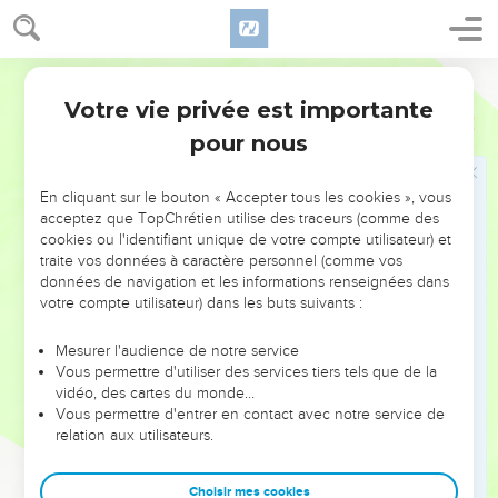
anciens de cette ville. Ils l’accueilleront chez eux dans la
ville et lui donneront un endroit où habiter avec eux.
5
Si le vengeur du sang le poursuit, ils ne livreront pas
Segond 21
l’auteur de l’homicide entre ses mains, car c'est sans le
Votre vie privée est importante
Josué
20
vouloir qu'il a tué son prochain et sans avoir été auparavant
pour nous
son ennemi.
6
Il restera dans cette ville jusqu'à ce qu'il ait comparu devant
En cliquant sur le bouton « Accepter tous les cookies », vous
l'assemblée pour être jugé et jusqu'à la mort du grand-prêtre
acceptez que TopChrétien utilise des traceurs (comme des
alors en fonctions. A ce moment-là seulement, l’auteur de
cookies ou l'identifiant unique de votre compte utilisateur) et
l’homicide pourra repartir et retourner dans sa ville et dans sa
traite vos données à caractère personnel (comme vos
maison, dans la ville d'où il s'était enfui.’ »
données de navigation et les informations renseignées dans
votre compte utilisateur) dans les buts suivants :
7
Ils consacrèrent Kédesh en Galilée, dans la région
montagneuse de Nephthali, Sichem dans la région
Mesurer l'audience de notre service
montagneuse d'Ephraïm et Kirjath-Arba, c’est-à-dire Hébron,
Vous permettre d'utiliser des services tiers tels que de la
vidéo, des cartes du monde…
dans la région montagneuse de Juda.
Vous permettre d'entrer en contact avec notre service de
8
De l'autre côté du Jourdain, à l'est de Jéricho, ils choisirent
relation aux utilisateurs.
Betser dans le désert, dans la plaine, dans la tribu de Ruben,
Ramoth en Galaad, dans la tribu de Gad, et Golan en Basan,
Choisir mes cookies