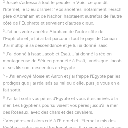
2
Josué s’adressa à tout le peuple : « Voici ce que dit
l'Eternel, le Dieu d'Israël : ‘Vos ancêtres, notamment Térach,
père d'Abraham et de Nachor, habitaient autrefois de l'autre
côté de l’Euphrate et servaient d'autres dieux.
3
J’ai pris votre ancêtre Abraham de l'autre côté de
l’Euphrate et je lui ai fait parcourir tout le pays de Canaan.
J’ai multiplié sa descendance et je lui ai donné Isaac.
4
J’ai donné à Isaac Jacob et Esaü. J’ai donné la région
montagneuse de Séir en propriété à Esaü, tandis que Jacob
et ses fils sont descendus en Egypte.
5
» J'ai envoyé Moïse et Aaron et j’ai frappé l'Egypte par les
prodiges que j’ai réalisés au milieu d'elle, puis je vous en ai
fait sortir.
6
J’ai fait sortir vos pères d'Egypte et vous êtes arrivés à la
mer. Les Egyptiens poursuivaient vos pères jusqu'à la mer
des Roseaux, avec des chars et des cavaliers.
7
Vos pères ont alors crié à l'Eternel et l'Eternel a mis des
ténèbres entre vous et les Egyptiens ; il a ramené la mer sur