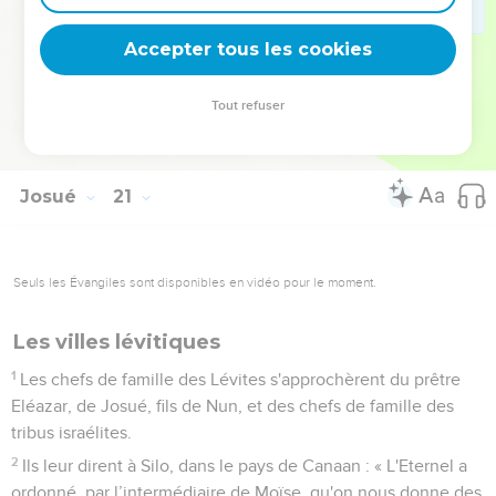
dans la tribu de Manassé.
9
Telles furent les villes désignées pour tous les Israélites et
Accepter tous les cookies
pour l'étranger en séjour parmi eux, afin que celui qui aurait
tué quelqu'un involontairement puisse s'y réfugier et ne
Tout refuser
meure pas de la main du vengeur du sang avant d'avoir
comparu devant l'assemblée.
Josué
21
Seuls les Évangiles sont disponibles en vidéo pour le moment.
Les villes lévitiques
1
Les chefs de famille des Lévites s'approchèrent du prêtre
Eléazar, de Josué, fils de Nun, et des chefs de famille des
tribus israélites.
2
Ils leur dirent à Silo, dans le pays de Canaan : « L'Eternel a
ordonné, par l’intermédiaire de Moïse, qu'on nous donne des