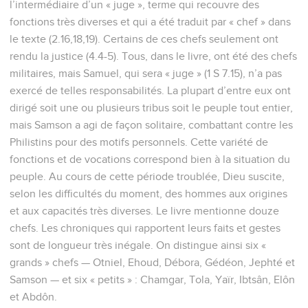
l’intermédiaire d’un « juge », terme qui recouvre des
fonctions très diverses et qui a été traduit par « chef » dans
le texte (2.16,18,19). Certains de ces chefs seulement ont
rendu la justice (4.4-5). Tous, dans le livre, ont été des chefs
militaires, mais Samuel, qui sera « juge » (1 S 7.15), n’a pas
exercé de telles responsabilités. La plupart d’entre eux ont
dirigé soit une ou plusieurs tribus soit le peuple tout entier,
mais Samson a agi de façon solitaire, combattant contre les
Philistins pour des motifs personnels. Cette variété de
fonctions et de vocations correspond bien à la situation du
peuple. Au cours de cette période troublée, Dieu suscite,
selon les difficultés du moment, des hommes aux origines
et aux capacités très diverses. Le livre mentionne douze
chefs. Les chroniques qui rapportent leurs faits et gestes
sont de longueur très inégale. On distingue ainsi six «
grands » chefs — Otniel, Ehoud, Débora, Gédéon, Jephté et
Samson — et six « petits » : Chamgar, Tola, Yaïr, Ibtsân, Elôn
et Abdôn.