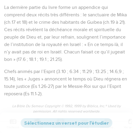
La dernière partie du livre forme un appendice qui
comprend deux récits très différents : le sanctuaire de Mika
(ch.17 et 18) et le crime des habitants de Guibea (ch.19 à 21).
Ces récits révèlent la déchéance morale et spirituelle du
peuple de Dieu et, par leur refrain, soulignent l’importance
de l’institution de la royauté en Israël : « En ce temps-là, il
n’y avait pas de roi en Israël. Chacun faisait ce qu’il jugeait
bon » (17.6 ; 18.1 ; 19.1 ; 21.25).
Chefs animés par l’Esprit (3.10 ; 6.34 ; 11.29 ; 13.25 ; 14.6,9 ;
15.14), les « Juges » annoncent le temps où Dieu régnera en
toute justice (Es 1.26-27) par le Messie-Roi sur qui l’Esprit
reposera (Es 11.1-2).
La Bible Du Semeur Copyright © 1992, 1999 by Biblica, Inc.® Used by
permission. All rights reserved worldwide.
Contenus
Versions
Commentaires
Strong
Dictionnaire