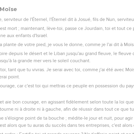
 Moïse
 serviteur de l'Éternel, l'Éternel dit à Josué, fils de Nun, servite
est mort ; maintenant, lève-toi, passe ce Jourdain, toi et tout ce
ne aux enfants d'Israël.
la plante de votre pied, je vous le donne, comme je l'ai dit à Moïs
oire depuis le désert et le Liban jusqu'au grand fleuve, le fleuve d
usqu'à la grande mer vers le soleil couchant.
oi, tant que tu vivras. Je serai avec toi, comme j'ai été avec Moïs
rai point.
 courage, car c'est toi qui mettras ce peuple en possession du pays 
 et aie bon courage, en agissant fidèlement selon toute la loi qu
détourne ni à droite ni à gauche, afin de réussir dans tout ce que t
 ne s'éloigne point de ta bouche ; médite-le jour et nuit, pour agi
c'est alors que tu auras du succès dans tes entreprises, c'est alors