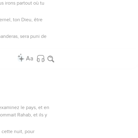
us irons partout où tu
rnel, ton Dieu, être
manderas, sera puni de
 examinez le pays, et en
 nommait Rahab, et ils y
 cette nuit, pour