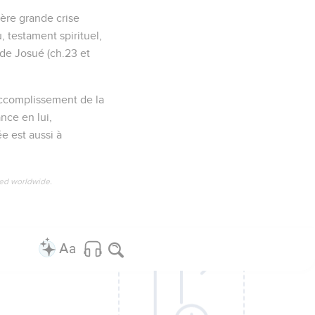
ière grande crise
u, testament spirituel,
 de Josué (ch.23 et
’accomplissement de la
nce en lui,
e est aussi à
ved worldwide.