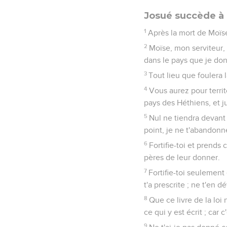
Josué succède à
1
Après la mort de Moïse,
2
Moïse, mon serviteur, 
dans le pays que je don
3
Tout lieu que foulera 
4
Vous aurez pour territ
pays des Héthiens, et j
5
Nul ne tiendra devant t
point, je ne t'abandonne
6
Fortifie-toi et prends
pères de leur donner.
7
Fortifie-toi seulement
t'a prescrite ; ne t'en 
8
Que ce livre de la loi
ce qui y est écrit ; car 
9