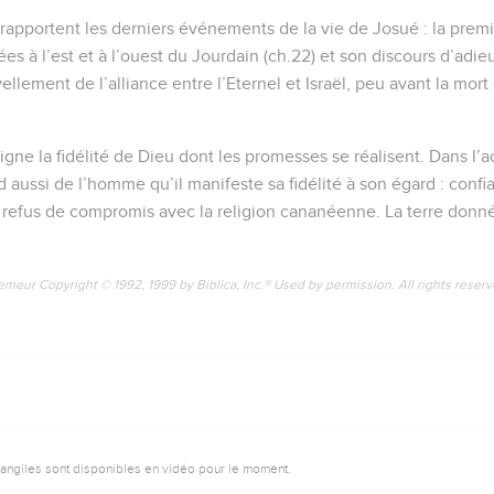
 rapportent les derniers événements de la vie de Josué : la prem
lées à l’est et à l’ouest du Jourdain (ch.22) et son discours d’adie
llement de l’alliance entre l’Eternel et Israël, peu avant la mort
ligne la fidélité de Dieu dont les promesses se réalisent. Dans l
aussi de l’homme qu’il manifeste sa fidélité à son égard : confia
, refus de compromis avec la religion cananéenne. La terre donné
emeur Copyright © 1992, 1999 by Biblica, Inc.® Used by permission. All rights reser
vangiles sont disponibles en vidéo pour le moment.