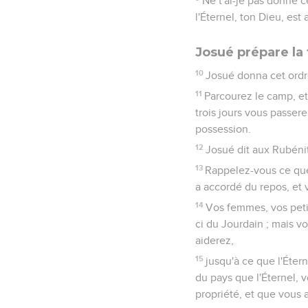
Ne t'ai-je pas donné ce
l'Éternel, ton Dieu, est
Josué prépare la
10
Josué donna cet ordre
11
Parcourez le camp, e
trois jours vous passere
possession.
12
Josué dit aux Rubénit
13
Rappelez-vous ce que v
a accordé du repos, et
14
Vos femmes, vos peti
ci du Jourdain ; mais v
aiderez,
15
jusqu'à ce que l'Éter
du pays que l'Éternel, 
propriété, et que vous a