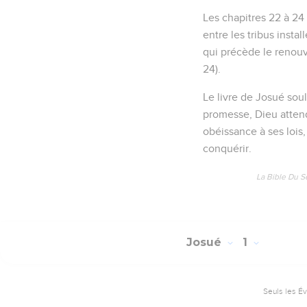
Les chapitres 22 à 24
entre les tribus instal
qui précède le renouve
24).
Le livre de Josué sou
promesse, Dieu attend 
obéissance à ses lois
conquérir.
La Bible Du S
Josué
1
Seuls les É