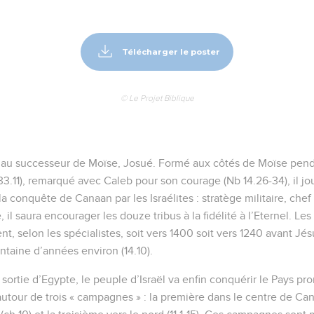
Télécharger le poster
© Le Projet Biblique
m au successeur de Moïse, Josué. Formé aux côtés de Moïse pen
 33.11), remarqué avec Caleb pour son courage (Nb 14.26-34), il jo
a conquête de Canaan par les Israélites : stratège militaire, che
 il saura encourager les douze tribus à la fidélité à l’Eternel. 
ent, selon les spécialistes, soit vers 1400 soit vers 1240 avant Jés
ntaine d’années environ (14.10).
sortie d’Egypte, le peuple d’Israël va enfin conquérir le Pays prom
tour de trois « campagnes » : la première dans le centre de Canaa