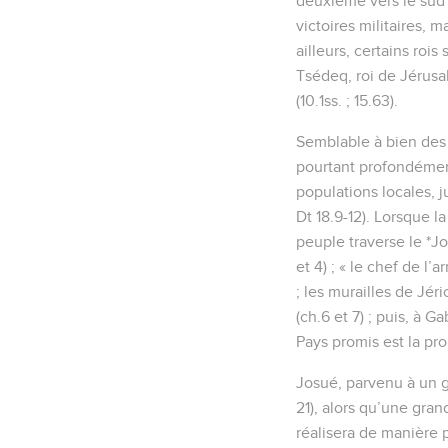
deuxième vers le sud (
victoires militaires, 
ailleurs, certains rois
Tsédeq, roi de Jérusal
(10.1ss. ; 15.63).
Semblable à bien des 
pourtant profondément
populations locales, 
Dt 18.9-12). Lorsque la
peuple traverse le *J
et 4) ; « le chef de l
; les murailles de Jé
(ch.6 et 7) ; puis, à G
Pays promis est la pro
Josué, parvenu à un gr
21), alors qu’une grand
réalisera de manière 