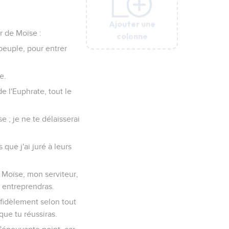
Ajouter une
Ajouter une
Ajouter une
Ajouter une
Ajouter une
ur de Moïse :
colonne
colonne
colonne
colonne
colonne
 peuple, pour entrer
e.
e l'Euphrate, tout le
e ; je ne te délaisserai
que j'ai juré à leurs
e Moïse, mon serviteur,
u entreprendras.
r fidèlement selon tout
 que tu réussiras.