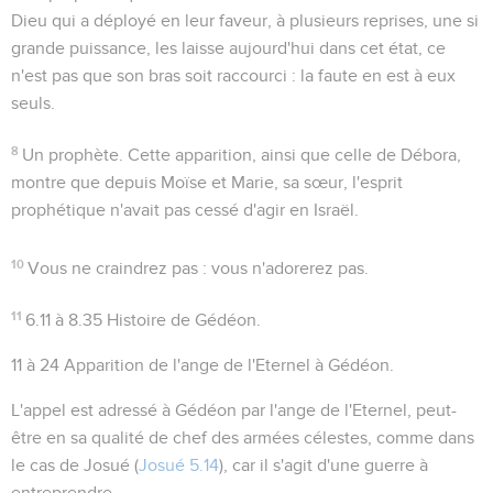
Dieu qui a déployé en leur faveur, à plusieurs reprises, une si
grande puissance, les laisse aujourd'hui dans cet état, ce
n'est pas que son bras soit raccourci : la faute en est à eux
seuls.
8
Un prophète
. Cette apparition, ainsi que celle de Débora,
montre que depuis Moïse et Marie, sa sœur, l'esprit
prophétique n'avait pas cessé d'agir en Israël.
10
Vous ne craindrez pas
: vous n'adorerez pas.
11
6.11 à 8.35
Histoire de Gédéon.
11 à 24
Apparition de l'ange de l'Eternel à Gédéon.
L'appel est adressé à Gédéon par l'ange de l'Eternel, peut-
être en sa qualité de chef des armées célestes, comme dans
le cas de Josué (
Josué 5.14
), car il s'agit d'une guerre à
entreprendre.