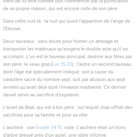
vient de lui être confiée doit commencer par la purification
de sa propre maison, qui est encore celle de son père.
Dans cette nuit-là
: la nuit qui suivit l'apparition de l'ange de
l'Eternel.
Deux taureaux
: sans doute pour former un attelage et
transporter les matériaux qu'exigera le double acte qu'il va
accomplir. L'un est le taureau principal, destiné aux fêtes par
son père, le veau gras (
Luc 15.23
) ; l'autre un second taureau,
dont l'âge est spécialement indiqué, soit à cause du
caractère sacré du nombre sept, soit par allusion aux sept
années qu'avait déjà duré l'invasion madianite. Ce dernier
devait servir au sacrifice d'expiation.
L'autel de Baal, qui est à ton père
: sur lequel Joas offrait des
sacrifices pour sa famille et pour sa ville.
L'aschère
: voir
Exode 34.13
, note, L'aschère était un tronc
d'arbre dressé près d'un autel, une idole informe.