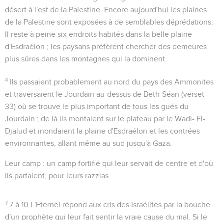
désert à l'est de la Palestine. Encore aujourd'hui les plaines
de la Palestine sont exposées à de semblables déprédations.
Il reste à peine six endroits habités dans la belle plaine
d'Esdraélon ; les paysans préfèrent chercher des demeures
plus sûres dans les montagnes qui la dominent.
4
Ils passaient probablement au nord du pays des Ammonites
et traversaient le Jourdain au-dessus de Beth-Séan (verset
33) où se trouve le plus important de tous les gués du
Jourdain ; de là ils montaient sur le plateau par le Wadi- El-
Djalud et inondaient la plaine d'Esdraélon et les contrées
environnantes, allant même au sud jusqu'à Gaza.
Leur camp
: un camp fortifié qui leur servait de centre et d'où
ils partaient, pour leurs razzias.
7
7 à 10
L'Eternel répond aux cris des Israélites par la bouche
d'un prophète qui leur fait sentir la vraie cause du mal. Si le