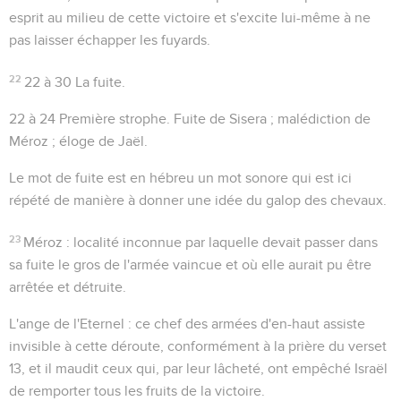
esprit au milieu de cette victoire et s'excite lui-même à ne
pas laisser échapper les fuyards.
22
22 à 30
La fuite.
22 à 24
Première strophe. Fuite de Sisera ; malédiction de
Méroz ; éloge de Jaël.
Le mot de
fuite
est en hébreu un mot sonore qui est ici
répété de manière à donner une idée du galop des chevaux.
23
Méroz
: localité inconnue par laquelle devait passer dans
sa fuite le gros de l'armée vaincue et où elle aurait pu être
arrêtée et détruite.
L'ange de l'Eternel
: ce chef des armées d'en-haut assiste
invisible à cette déroute, conformément à la prière du verset
13, et il maudit ceux qui, par leur lâcheté, ont empêché Israël
de remporter tous les fruits de la victoire.