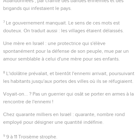
Abandonnées
; par crainte des bandes ennemies et des
brigands qui infestaient le pays.
7
Le gouvernement manquait
. Le sens de ces mots est
douteux. On traduit aussi :
les villages étaient délaissés
.
Une mère en Israël
: une protectrice qui s'élève
spontanément pour la défense de son peuple, mue par un
amour semblable à celui d'une mère pour ses enfants.
8
L'idolâtrie prévalait, et bientôt l'ennemi arrivait, poursuivant
les habitants jusqu'aux portes des villes où ils se réfugiaient.
Voyait-on... ?
Pas un guerrier qui osât se porter en armes à la
rencontre de l'ennemi !
Chez quarante milliers en Israël
: quarante, nombre rond
employé pour désigner une quantité indéfinie.
9
9 à 11
Troisème strophe.