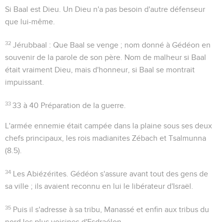
Si Baal est Dieu
. Un Dieu n'a pas besoin d'autre défenseur
que lui-même.
32
Jérubbaal
:
Que Baal se venge
; nom donné à Gédéon en
souvenir de la parole de son père. Nom de malheur si Baal
était vraiment Dieu, mais d'honneur, si Baal se montrait
impuissant.
33
33 à 40
Préparation de la guerre.
L'armée ennemie était campée dans la plaine sous ses deux
chefs principaux, les rois madianites Zébach et Tsalmunna
(
8.5
).
34
Les Abiézérites
. Gédéon s'assure avant tout des gens de
sa ville ; ils avaient reconnu en lui le libérateur d'Israël.
35
Puis il s'adresse à sa tribu, Manassé et enfin aux tribus du
nord les plus voisines d'Esdraélon.