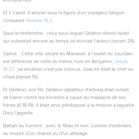
Et il s'assit
. Il arrivait sous la figure d'un voyageur fatigué ;
comparez
Genèse 18.2
.
Sous le térébinthe
: celui sous lequel Gédéon éleva l'autel
qui subsistait encore au temps où écrivait l'auteur (verset 24).
Ophra...
Cette ville située en Manassé, à l'ouest du Jourdain,
est différente de celle du même nom en Benjamin,
Josué
18.23
; sa situation n'est pas connue. Joas en était le chef ou
cheik (verset 15).
Et Gédéon, son fils
. Gédéon (
abatteur d'arbres
) était rempli
de haine contre les ennemis à cause du massacre de ses
frères (
8.18-19
). Il était ainsi prédisposé à la mission à laquelle
Dieu l'appelle.
Battait du froment
: avec le fléau et non, comme d'ordinaire,
au moyen d'un chariot ou d'un attelage.