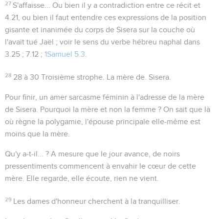
27
S'affaisse...
Ou bien il y a contradiction entre ce récit et
4.21
, ou bien il faut entendre ces expressions de la position
gisante et inanimée du corps de Sisera sur la couche où
l'avait tué Jaël ; voir le sens du verbe hébreu
naphal
dans
3.25 ; 7.12 ;
1Samuel 5.3
.
28
28 à 30
Troisième strophe. La mère de. Sisera.
Pour finir, un amer sarcasme féminin à l'adresse de la mère
de Sisera. Pourquoi la mère et non la femme ? On sait que là
où règne la polygamie, l'épouse principale elle-même est
moins que la mère.
Qu'y a-t-il... ?
A mesure que le jour avance, de noirs
pressentiments commencent à envahir le cœur de cette
mère. Elle regarde, elle écoute, rien ne vient.
29
Les dames d'honneur cherchent à la tranquilliser.