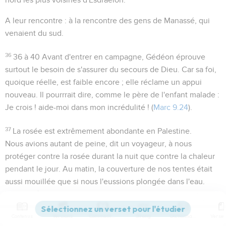
A leur rencontre
: à la rencontre des gens de Manassé, qui
venaient du sud.
36
36 à 40
Avant d'entrer en campagne, Gédéon éprouve
surtout le besoin de s'assurer du secours de Dieu. Car sa foi,
quoique réelle, est faible encore ; elle réclame un appui
nouveau. Il pourrrait dire, comme le père de l'enfant malade :
Je crois ! aide-moi dans mon incrédulité !
(
Marc 9.24
).
37
La rosée est extrêmement abondante en Palestine.
Nous avions autant de peine
, dit un voyageur,
à nous
protéger contre la rosée durant la nuit que contre la chaleur
pendant le jour. Au matin, la couverture de nos tentes était
aussi mouillée que si nous l'eussions plongée dans l'eau
.
Elle se dépose naturellement sur toutes les surfaces qui lui
sont offertes ; sa concentration exclusive sur la toison ne
Contenus
Versions
Commentaires
Strong
Dictionnaire
pouvait être que le résultat d'une volonté divine particulière.