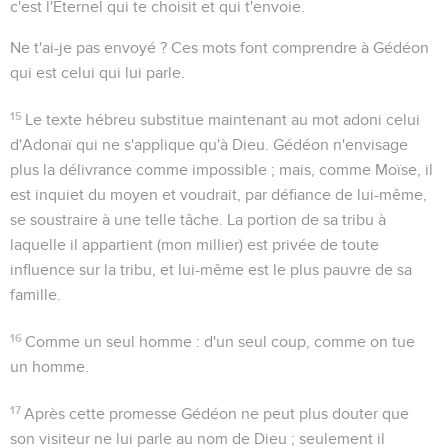
c'est l'Eternel qui te choisit et qui t'envoie.
Ne t'ai-je pas envoyé ?
Ces mots font comprendre à Gédéon
qui est celui qui lui parle.
15
Le texte hébreu substitue maintenant au mot
adoni
celui
d'
Adonaï
qui ne s'applique qu'à Dieu. Gédéon n'envisage
plus la délivrance comme impossible ; mais, comme Moïse, il
est inquiet du moyen et voudrait, par défiance de lui-même,
se soustraire à une telle tâche. La portion de sa tribu à
laquelle il appartient (
mon millier
) est privée de toute
influence sur la tribu, et lui-même est le plus pauvre de sa
famille.
16
Comme un seul homme
: d'un seul coup, comme on tue
un homme.
17
Après cette promesse Gédéon ne peut plus douter que
son visiteur ne lui parle au nom de Dieu ; seulement il