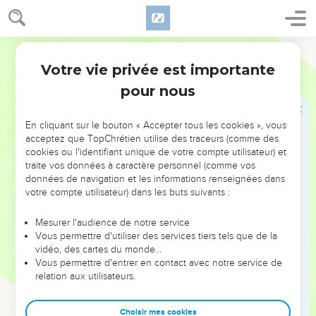
21
Un pieu de la tente
: une des chevilles de bois pointues
Bible annotée
fichées en terre, auxquelles sont attachés les cordages de la
Votre vie privée est importante
tente.
Juges
4
pour nous
22
Ne découvrant pas Sisera parmi les fuyards, Barak s'était
tourné d'un autre côté. Le narrateur raconte l'action de Jaël
En cliquant sur le bouton « Accepter tous les cookies », vous
sans la juger, comme cela arrive si souvent dans l'histoire
acceptez que TopChrétien utilise des traceurs (comme des
cookies ou l'identifiant unique de votre compte utilisateur) et
sainte. Il est évident qu'on ne saurait approuver cette
traite vos données à caractère personnel (comme vos
violation des lois de l'hospitalité, non plus que la
données de navigation et les informations renseignées dans
bienveillance perfide par laquelle elle trompe Sisera. D'autre
votre compte utilisateur) dans les buts suivants :
part, un pareil acte s'explique sans se justifier par son
Mesurer l'audience de notre service
enthousiasme pour la cause de l'Eternel et de son peuple. Il
Vous permettre d'utiliser des services tiers tels que de la
y a ici, comme dans la conduite de Rahab ou dans celle
vidéo, des cartes du monde…
d'Ehud, un mélange de bien et de mal qui est en rapport
Vous permettre d'entrer en contact avec notre service de
relation aux utilisateurs.
naturel avec ces temps où la lumière divine n'avait encore
jeté que ses premiers rayons.
Choisir mes cookies