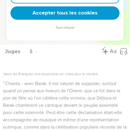
24
C'est ici la dernière fois qu'il est parlé d'un
royaume
Accepter tous les cookies
cananéen.
Tout refuser
Autres ressources sur theotex.org, contact theotex@gmail.com
Juges
5
Seuls les Évangiles sont disponibles en vidéo pour le moment.
1
Chanta... avec Barak
. Il est naturel de supposer, surtout
quand on pense aux mœurs de l'Orient, que ce fut dans le
jour de fête où l'on célébra cette victoire, que Débora et
Barak chantèrent ce cantique devant le peuple assemblé
pour cette solennité. Peut-être cette déclamation était-elle
accompagnée de musique et même d'une représentation
scénique, comme dans la célébration populaire récente de la