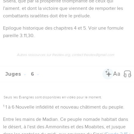
Sisera, que par la prospérité triomphante de ceux qui
l'aiment. et dont la victoire que viennent de remporter les
combattants israélites doit être le prélude.
Epilogue historique des chapitres 4 et 5. Voir une formule
pareille
3.11,30
.
Autres ressources sur theotex.org, contact theotex@gmail.com
Juges
6
Seuls les Évangiles sont disponibles en vidéo pour le moment.
1
1 à 6
Nouvelle infidélité et nouveau châtiment du peuple.
Entre les mains de Madian
. Ce peuple nomade habitait dans
le désert, à l'est des Ammonites et des Moabites, et jusque