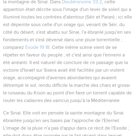
la montagne de Sinaï. Dans
Deutéronome 33.2
, cette
apparition était décrite sous l'image d'un lever de soleil qui a
illuminé toutes les contrées d'alentour (Séir et Paran) ; ici elle
est dépeinte sous celle d'un orage qui, venant de Séir, du
côté du désert, s'est abattu sur Sinaï, l'a ébranlé jusqu'en ses
fondements et s'est déversé dans une pluie torrentielle ;
comparez
Exode 19.18
. Cette même scène vient de se
répéter en faveur du peuple ; et c'est ainsi que l'ennemi a
été anéanti. Il est naturel de conclure de ce passage que la
victoire d'Israël sur Sisera avait été facilitée par un violent
orage, accompagné d'averses abondantes qui avaient
détrempé le sol, rendu difficile la marche des chars et grossi
le ruisseau du Kison au point d'en faire un torrent capable de
rouler les cadavres des vaincus jusqu'à la Méditerranée.
Ce Sinaï
. Elle voit en pensée la sainte montagne du Sinaï
ébranlée jusqu'en ses bases par l'approche de l'Eternel.
L'image de la pluie n'a pas d'appui dans ce récit de l'Exode ;
elle doit donc être inspirée par le fait récent dans lequel