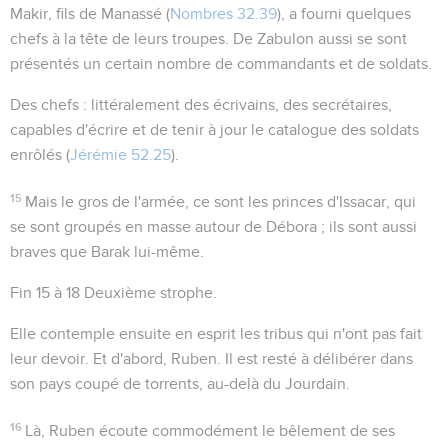
Makir
, fils de Manassé (
Nombres 32.39
), a fourni quelques
chefs à la tête de leurs troupes. De
Zabulon
aussi se sont
présentés un certain nombre de commandants et de soldats.
Des chefs
: littéralement des écrivains, des secrétaires,
capables d'écrire et de tenir à jour le catalogue des soldats
enrôlés (
Jérémie 52.25
).
15
Mais le gros de l'armée, ce sont les princes d'Issacar, qui
se sont groupés en masse autour de Débora ; ils sont aussi
braves que Barak lui-même.
Fin 15 à 18
Deuxième strophe.
Elle contemple ensuite en esprit les tribus qui n'ont pas fait
leur devoir. Et d'abord,
Ruben
. Il est resté à délibérer dans
son pays coupé de torrents, au-delà du Jourdain.
16
Là, Ruben écoute commodément le bêlement de ses