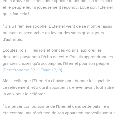
enfin trouvé des chefs pour appeler le peuple à la résistance,
et le peuple leur a joyeusement répondu. Loué soit l'Eternel
qui a fait cela !
3
3 à 5
Première strophe. L'Eternel vient de se montrer aussi
puissant et secourable en faveur des siens qu'aux jours
d'autrefois.
Ecoutez, rois...
: les rois et princes voisins, aux oreilles
desquels parviendra l'écho de cette fête, ils apprendront les
grandes choses qu'a accomplies l'Eternel pour son peuple
(
Deutéronome 32.1
;
Esaïe 1.2
,
10
).
Moi...
celle que l'Eternel a choisie pour donner le signal de
ce relèvement, et à qui il appartient d'élever avant tout autre
la voix pour le célébrer.
4
L'intervention puissante de l'Eternel dans cette bataille a
été comme une répétition de son apparition merveilleuse sur