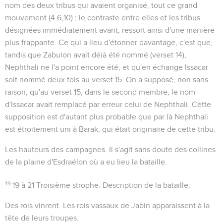
nom des deux tribus qui avaient organisé, tout ce grand
mouvement (
4.6,10
) ; le contraste entre elles et les tribus
désignées immédiatement avant, ressort ainsi d'une manière
plus frappante. Ce qui a lieu d'étonner davantage, c'est que,
tandis que Zabulon avait déià été nommé (verset 14),
Nephthali ne l'a point encore été, et qu'en échange Issacar
soit nommé deux fois au verset 15. On a supposé, non sans
raison, qu'au verset 15, dans le second membre, le nom
d'Issacar avait remplacé par erreur celui de Nephthali. Cette
supposition est d'autant plus probable que par là Nephthali
est étroitement uni à Barak, qui était originaire de cette tribu.
Les hauteurs des campagnes
. Il s'agit sans doute des collines
de la plaine d'Esdraélon où a eu lieu la bataille.
19
19 à 21
Troisième strophe. Description de la bataille.
Des rois vinrent
. Les rois vassaux de Jabin apparaissent à la
tête de leurs troupes.