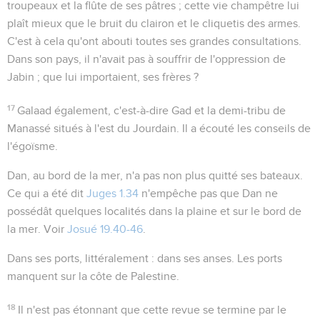
troupeaux et la flûte de ses pâtres ; cette vie champêtre lui
plaît mieux que le bruit du clairon et le cliquetis des armes.
C'est à cela qu'ont abouti toutes ses grandes consultations.
Dans son pays, il n'avait pas à souffrir de l'oppression de
Jabin ; que lui importaient, ses frères ?
17
Galaad
également, c'est-à-dire Gad et la demi-tribu de
Manassé situés à l'est du Jourdain. Il a écouté les conseils de
l'égoïsme.
Dan
, au bord de la mer, n'a pas non plus quitté ses bateaux.
Ce qui a été dit
Juges 1.34
n'empêche pas que Dan ne
possédât quelques localités dans la plaine et sur le bord de
la mer. Voir
Josué 19.40-46
.
Dans ses ports
, littéralement :
dans ses anses
. Les ports
manquent sur la côte de Palestine.
18
Il n'est pas étonnant que cette revue se termine par le