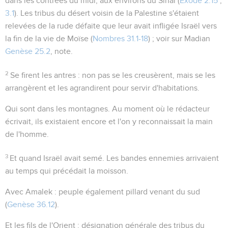
dans les contrées du midi, aux environs du Sinaï (
Exode 2.15
;
3.1
). Les tribus du désert voisin de la Palestine s'étaient
relevées de la rude défaite que leur avait infligée Israël vers
la fin de la vie de Moïse (
Nombres 31.1-18
) ; voir sur Madian
Genèse 25.2
, note.
2
Se firent les antres
: non pas se les creusèrent, mais se les
arrangèrent et les agrandirent pour servir d'habitations.
Qui sont dans les montagnes
. Au moment où le rédacteur
écrivait, ils existaient encore et l'on y reconnaissait la main
de l'homme.
3
Et quand Israël avait semé
. Les bandes ennemies arrivaient
au temps qui précédait la moisson.
Avec Amalek
: peuple également pillard venant du sud
(
Genèse 36.12
).
Et les fils de l'Orient
: désignation générale des tribus du