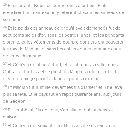
25
Et ils dirent : Nous les donnerons volontiers. Et ils
étendirent un manteau, et y jetèrent chacun les anneaux de
son butin.
26
Et le poids des anneaux d'or qu'il avait demandés fut de
sept cents sicles d'or, sans les petites lunes, et les pendants
d'oreille, et les vêtements de pourpre dont étaient couverts
les rois de Madian, et sans les colliers qui étaient aux cous
de leurs chameaux.
27
Et Gédéon en fit un éphod, et le mit dans sa ville, dans
Ophra ; et tout Israël se prostitua là après celui-ci ; et cela
devint un piège pour Gédéon et pour sa maison.
28
Et Madian fut humilié devant les fils d'Israël ; et il ne leva
plus sa tête. Et le pays fut en repos quarante ans, aux jours
de Gédéon.
29
Et Jerubbaal, fils de Joas, s'en alla, et habita dans sa
maison.
30
Et Gédéon eut soixante-dix fils, issus de ses reins, car il