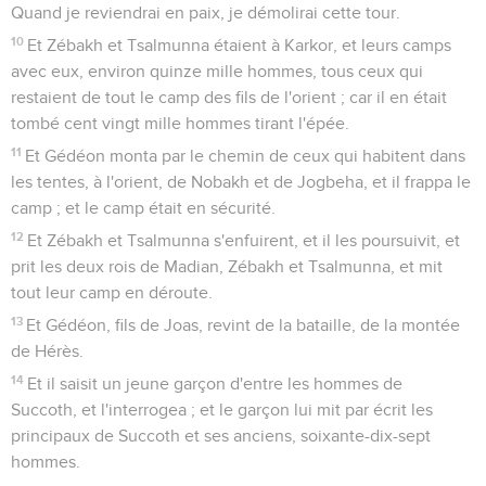
Quand je reviendrai en paix, je démolirai cette tour.
10
Et Zébakh et Tsalmunna étaient à Karkor, et leurs camps
avec eux, environ quinze mille hommes, tous ceux qui
restaient de tout le camp des fils de l'orient ; car il en était
tombé cent vingt mille hommes tirant l'épée.
11
Et Gédéon monta par le chemin de ceux qui habitent dans
les tentes, à l'orient, de Nobakh et de Jogbeha, et il frappa le
camp ; et le camp était en sécurité.
12
Et Zébakh et Tsalmunna s'enfuirent, et il les poursuivit, et
prit les deux rois de Madian, Zébakh et Tsalmunna, et mit
tout leur camp en déroute.
13
Et Gédéon, fils de Joas, revint de la bataille, de la montée
de Hérès.
14
Et il saisit un jeune garçon d'entre les hommes de
Succoth, et l'interrogea ; et le garçon lui mit par écrit les
principaux de Succoth et ses anciens, soixante-dix-sept
hommes.