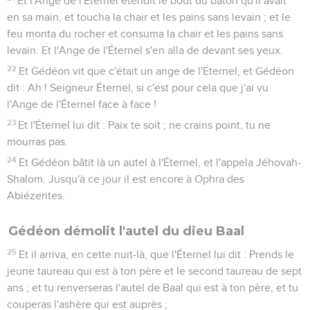
Et l'Ange de l'Éternel étendit le bout du bâton qu'il avait
en sa main, et toucha la chair et les pains sans levain ; et le
feu monta du rocher et consuma la chair et les pains sans
levain. Et l'Ange de l'Éternel s'en alla de devant ses yeux.
22
Et Gédéon vit que c'était un ange de l'Éternel, et Gédéon
dit : Ah ! Seigneur Éternel, si c'est pour cela que j'ai vu
l'Ange de l'Éternel face à face !
23
Et l'Éternel lui dit : Paix te soit ; ne crains point, tu ne
mourras pas.
24
Et Gédéon bâtit là un autel à l'Éternel, et l'appela Jéhovah-
Shalom. Jusqu'à ce jour il est encore à Ophra des
Abiézerites.
Gédéon démolit l'autel du dieu Baal
25
Et il arriva, en cette nuit-là, que l'Éternel lui dit : Prends le
jeune taureau qui est à ton père et le second taureau de sept
ans ; et tu renverseras l'autel de Baal qui est à ton père, et tu
couperas l'ashère qui est auprès ;