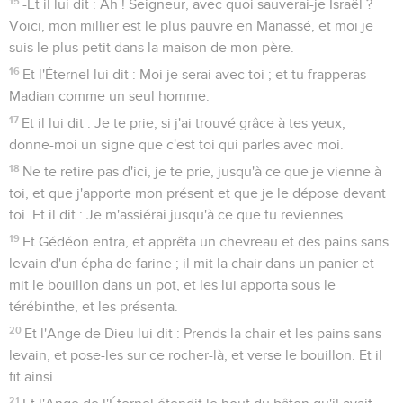
15
-Et il lui dit : Ah ! Seigneur, avec quoi sauverai-je Israël ?
Voici, mon millier est le plus pauvre en Manassé, et moi je
suis le plus petit dans la maison de mon père.
16
Et l'Éternel lui dit : Moi je serai avec toi ; et tu frapperas
Madian comme un seul homme.
17
Et il lui dit : Je te prie, si j'ai trouvé grâce à tes yeux,
donne-moi un signe que c'est toi qui parles avec moi.
18
Ne te retire pas d'ici, je te prie, jusqu'à ce que je vienne à
toi, et que j'apporte mon présent et que je le dépose devant
toi. Et il dit : Je m'assiérai jusqu'à ce que tu reviennes.
19
Et Gédéon entra, et apprêta un chevreau et des pains sans
levain d'un épha de farine ; il mit la chair dans un panier et
mit le bouillon dans un pot, et les lui apporta sous le
térébinthe, et les présenta.
20
Et l'Ange de Dieu lui dit : Prends la chair et les pains sans
levain, et pose-les sur ce rocher-là, et verse le bouillon. Et il
fit ainsi.
21