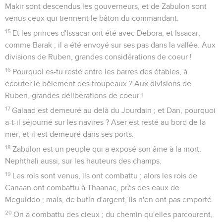
Makir sont descendus les gouverneurs, et de Zabulon sont
venus ceux qui tiennent le bâton du commandant.
15
Et les princes d'Issacar ont été avec Debora, et Issacar,
comme Barak ; il a été envoyé sur ses pas dans la vallée. Aux
divisions de Ruben, grandes considérations de coeur !
16
Pourquoi es-tu resté entre les barres des étables, à
écouter le bêlement des troupeaux ? Aux divisions de
Ruben, grandes délibérations de coeur !
17
Galaad est demeuré au delà du Jourdain ; et Dan, pourquoi
a-t-il séjourné sur les navires ? Aser est resté au bord de la
mer, et il est demeuré dans ses ports.
18
Zabulon est un peuple qui a exposé son âme à la mort,
Nephthali aussi, sur les hauteurs des champs.
19
Les rois sont venus, ils ont combattu ; alors les rois de
Canaan ont combattu à Thaanac, près des eaux de
Meguiddo ; mais, de butin d'argent, ils n'en ont pas emporté.
20
On a combattu des cieux ; du chemin qu'elles parcourent,