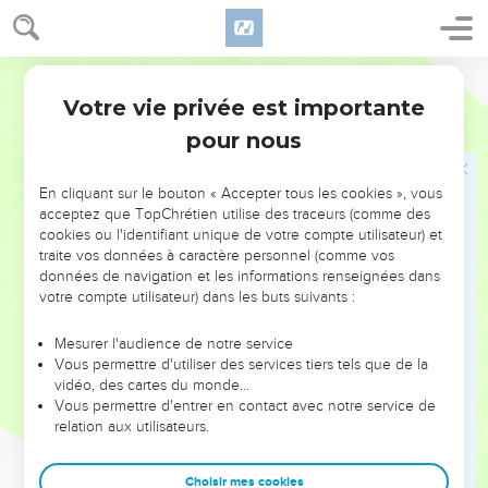
mon seigneur, retire-toi chez moi, ne crains point. Et il se
retira chez elle dans la tente, et elle le couvrit d'une
Darby
couverture.
Votre vie privée est importante
19
Et il lui dit : Je te prie, donne-moi un peu d'eau à boire, car
Juges
4
j'ai soif. Et elle ouvrit l'outre du lait et lui donna à boire, et le
pour nous
couvrit.
20
Et il lui dit : Tiens-toi à l'entrée de la tente, et s'il arrive
En cliquant sur le bouton « Accepter tous les cookies », vous
acceptez que TopChrétien utilise des traceurs (comme des
qu'on vienne et qu'on t'interroge et dise : Y a-t-il quelqu'un
cookies ou l'identifiant unique de votre compte utilisateur) et
ici ? tu diras : Non.
traite vos données à caractère personnel (comme vos
21
Et Jaël, femme de Héber, prit un pieu de la tente, et mit le
données de navigation et les informations renseignées dans
votre compte utilisateur) dans les buts suivants :
marteau dans sa main, et elle vint vers lui doucement, et lui
enfonça le pieu dans la tempe, de sorte qu'il pénétra dans la
Mesurer l'audience de notre service
terre ; or il dormait profondément et était fatigué ; et il
Vous permettre d'utiliser des services tiers tels que de la
mourut.
vidéo, des cartes du monde…
Vous permettre d'entrer en contact avec notre service de
22
Et voici Barak, qui poursuivait Sisera ; et Jaël sortit à sa
relation aux utilisateurs.
rencontre, et lui dit : Viens, et je te montrerai l'homme que tu
cherches. Et il entra chez elle ; et voici, Sisera gisait là, mort,
Choisir mes cookies