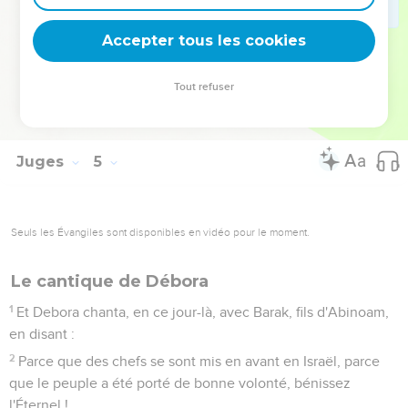
et le pieu dans sa tempe.
23
Et en ce jour-là, Dieu abattit Jabin, roi de Canaan, devant
Accepter tous les cookies
les fils d'Israël.
24
Et la main des fils d'Israël avançait toujours et pesait
Tout refuser
durement sur Jabin, roi de Canaan, jusqu'à ce qu'ils eurent
retranché Jabin, roi de Canaan.
Juges
5
Seuls les Évangiles sont disponibles en vidéo pour le moment.
Le cantique de Débora
1
Et Debora chanta, en ce jour-là, avec Barak, fils d'Abinoam,
en disant :
2
Parce que des chefs se sont mis en avant en Israël, parce
que le peuple a été porté de bonne volonté, bénissez
l'Éternel !