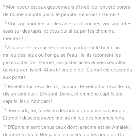
9
Mon coeur est aux gouverneurs d'Israël qui ont été portés
de bonne volonté parmi le peuple. Bénissez l'Éternel !
10
Vous qui montez sur des ânesses blanches, vous qui êtes
assis sur des tapis, et vous qui allez par les chemins,
méditez !
11
A cause de la voix de ceux qui partagent le butin, au
milieu des lieux où l'on puise l'eau : là, ils racontent les
justes actes de l'Éternel, ses justes actes envers ses villes
ouvertes en Israël. Alors le peuple de l'Éternel est descendu
aux portes.
12
Réveille-toi, réveille-toi, Debora ! Réveille-toi, réveille-toi,
dis un cantique ! Lève-toi, Barak, et emmène captifs tes
captifs, fils d'Abinoam !
13
descends, toi, le résidu des nobles, comme son peuple ;
Éternel ! descends avec moi au milieu des hommes forts.
14
D'Éphraïm sont venus ceux dont la racine est en Amalek ;
derrière toi vient Benjamin, au milieu de tes peuples. De