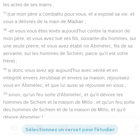
les actes de ses mains ;
17
(car mon père a combattu pour vous, et a exposé sa vie, et
vous a délivrés de la main de Madian ;
18
-et vous vous êtes levés aujourd'hui contre la maison de
mon père, et vous avez tué ses fils, soixante-dix hommes, sur
une seule pierre, et vous avez établi roi Abimélec, fils de sa
servante, sur les hommes de Sichem, parce qu'il est votre
frère) ;
19
si donc vous avez agi aujourd'hui avec vérité et en
intégrité envers Jerubbaal et envers sa maison, réjouissez-
vous en Abimélec, et que lui aussi se réjouisse en vous ;
20
sinon, qu'un feu sorte d'Abimélec, et qu'il dévore les
hommes de Sichem et la maison de Millo ; et qu'un feu sorte
des hommes de Sichem et de la maison de Millo, et qu'il
dévore Abimélec !
21
Et Jotham s'échappa et s'enfuit, et alla à Beër, et y habita,
à cause d'Abimélec son frère.
Contenus
Versions
Commentaires
Strong
Dictionnaire