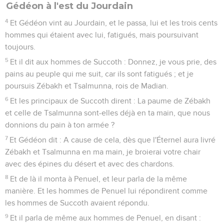
Gédéon à l'est du Jourdain
4
Et Gédéon vint au Jourdain, et le passa, lui et les trois cents
hommes qui étaient avec lui, fatigués, mais poursuivant
toujours.
5
Et il dit aux hommes de Succoth : Donnez, je vous prie, des
pains au peuple qui me suit, car ils sont fatigués ; et je
poursuis Zébakh et Tsalmunna, rois de Madian.
6
Et les principaux de Succoth dirent : La paume de Zébakh
et celle de Tsalmunna sont-elles déjà en ta main, que nous
donnions du pain à ton armée ?
7
Et Gédéon dit : A cause de cela, dès que l'Éternel aura livré
Zébakh et Tsalmunna en ma main, je broierai votre chair
avec des épines du désert et avec des chardons.
8
Et de là il monta à Penuel, et leur parla de la même
manière. Et les hommes de Penuel lui répondirent comme
les hommes de Succoth avaient répondu.
9
Et il parla de même aux hommes de Penuel, en disant :