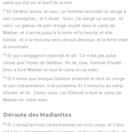
sable qui est sur le bord de la mer.
13
Et Gédéon arriva, et voici, un homme racontait un songe à
son compagnon ; et il disait : Voici, j'ai songé un songe ; et
voici, un gâteau de pain d'orge roulait dans le camp de
Madian, et il arriva jusqu'à la tente et la heurta, et elle
tomba ; et il la retourna sens dessus dessous, et la tente était
là renversée.
14
Et son compagnon répondit et dit : Ce n'est pas autre
chose que l'épée de Gédéon, fils de Joas, homme d'Israël :
Dieu a livré Madian et tout le camp en sa main.
15
Et il arriva que lorsque Gédéon entendit le récit du songe
et son interprétation, il se prosterna. Et il retourna au camp
d'Israël, et dit : Levez-vous, car l'Éternel a livré le camp de
Madian en votre main.
Déroute des Madianites
16
Et il divisa les trois cents hommes en trois corps, et il leur
mit à tous des trompettes à la main, et des cruches vides, et