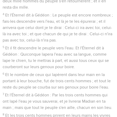
deux mille hommes du peuple s'en retournèrent ; et il en
resta dix mille.
4
Et l'Éternel dit à Gédéon : Le peuple est encore nombreux ;
fais-les descendre vers l'eau, et là je te les épurerai ; et il
arrivera que celui dont je te dirai : Celui-ci ira avec toi, celui-
là ira avec toi ; et que chacun de qui je te dirai : Celui-ci n'ira
pas avec toi, celui-là n'ira pas.
5
Et il fit descendre le peuple vers l'eau. Et l'Éternel dit à
Gédéon : Quiconque lapera l'eau avec sa langue, comme
lape le chien, tu le mettras à part, et aussi tous ceux qui se
courberont sur leurs genoux pour boire.
6
Et le nombre de ceux qui lapèrent dans leur main en la
portant à leur bouche, fut de trois cents hommes ; et tout le
reste du peuple se courba sur ses genoux pour boire l'eau.
7
Et l'Éternel dit à Gédéon : Par les trois cents hommes qui
ont lapé l'eau je vous sauverai, et je livrerai Madian en ta
main ; mais que tout le peuple s'en aille, chacun en son lieu.
8
Et les trois cents hommes prirent en leurs mains les vivres