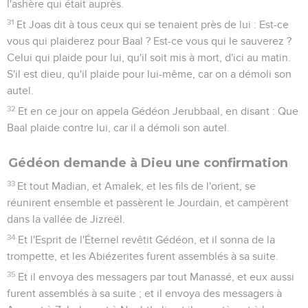
l'ashère qui était auprès.
31
Et Joas dit à tous ceux qui se tenaient près de lui : Est-ce
vous qui plaiderez pour Baal ? Est-ce vous qui le sauverez ?
Celui qui plaide pour lui, qu'il soit mis à mort, d'ici au matin.
S'il est dieu, qu'il plaide pour lui-même, car on a démoli son
autel.
32
Et en ce jour on appela Gédéon Jerubbaal, en disant : Que
Baal plaide contre lui, car il a démoli son autel.
Gédéon demande à Dieu une confirmation
33
Et tout Madian, et Amalek, et les fils de l'orient, se
réunirent ensemble et passèrent le Jourdain, et campèrent
dans la vallée de Jizreël.
34
Et l'Esprit de l'Éternel revêtit Gédéon, et il sonna de la
trompette, et les Abiézerites furent assemblés à sa suite.
35
Et il envoya des messagers par tout Manassé, et eux aussi
furent assemblés à sa suite ; et il envoya des messagers à