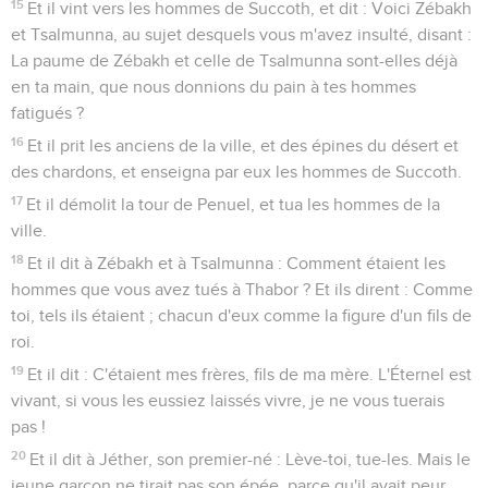
15
Et il vint vers les hommes de Succoth, et dit : Voici Zébakh
et Tsalmunna, au sujet desquels vous m'avez insulté, disant :
La paume de Zébakh et celle de Tsalmunna sont-elles déjà
en ta main, que nous donnions du pain à tes hommes
fatigués ?
16
Et il prit les anciens de la ville, et des épines du désert et
des chardons, et enseigna par eux les hommes de Succoth.
17
Et il démolit la tour de Penuel, et tua les hommes de la
ville.
18
Et il dit à Zébakh et à Tsalmunna : Comment étaient les
hommes que vous avez tués à Thabor ? Et ils dirent : Comme
toi, tels ils étaient ; chacun d'eux comme la figure d'un fils de
roi.
19
Et il dit : C'étaient mes frères, fils de ma mère. L'Éternel est
vivant, si vous les eussiez laissés vivre, je ne vous tuerais
pas !
20
Et il dit à Jéther, son premier-né : Lève-toi, tue-les. Mais le
jeune garçon ne tirait pas son épée, parce qu'il avait peur,