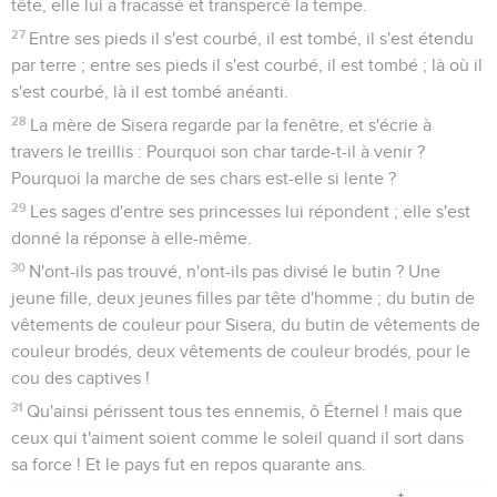
tête, elle lui a fracassé et transpercé la tempe.
27
Entre ses pieds il s'est courbé, il est tombé, il s'est étendu
par terre ; entre ses pieds il s'est courbé, il est tombé ; là où il
s'est courbé, là il est tombé anéanti.
28
La mère de Sisera regarde par la fenêtre, et s'écrie à
travers le treillis : Pourquoi son char tarde-t-il à venir ?
Pourquoi la marche de ses chars est-elle si lente ?
29
Les sages d'entre ses princesses lui répondent ; elle s'est
donné la réponse à elle-même.
30
N'ont-ils pas trouvé, n'ont-ils pas divisé le butin ? Une
jeune fille, deux jeunes filles par tête d'homme ; du butin de
vêtements de couleur pour Sisera, du butin de vêtements de
couleur brodés, deux vêtements de couleur brodés, pour le
cou des captives !
31
Qu'ainsi périssent tous tes ennemis, ô Éternel ! mais que
ceux qui t'aiment soient comme le soleil quand il sort dans
sa force ! Et le pays fut en repos quarante ans.