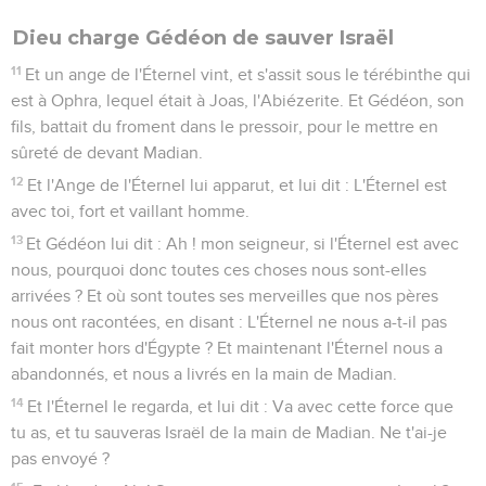
Dieu charge Gédéon de sauver Israël
11
Et un ange de l'Éternel vint, et s'assit sous le térébinthe qui
est à Ophra, lequel était à Joas, l'Abiézerite. Et Gédéon, son
fils, battait du froment dans le pressoir, pour le mettre en
sûreté de devant Madian.
12
Et l'Ange de l'Éternel lui apparut, et lui dit : L'Éternel est
avec toi, fort et vaillant homme.
13
Et Gédéon lui dit : Ah ! mon seigneur, si l'Éternel est avec
nous, pourquoi donc toutes ces choses nous sont-elles
arrivées ? Et où sont toutes ses merveilles que nos pères
nous ont racontées, en disant : L'Éternel ne nous a-t-il pas
fait monter hors d'Égypte ? Et maintenant l'Éternel nous a
abandonnés, et nous a livrés en la main de Madian.
14
Et l'Éternel le regarda, et lui dit : Va avec cette force que
tu as, et tu sauveras Israël de la main de Madian. Ne t'ai-je
pas envoyé ?