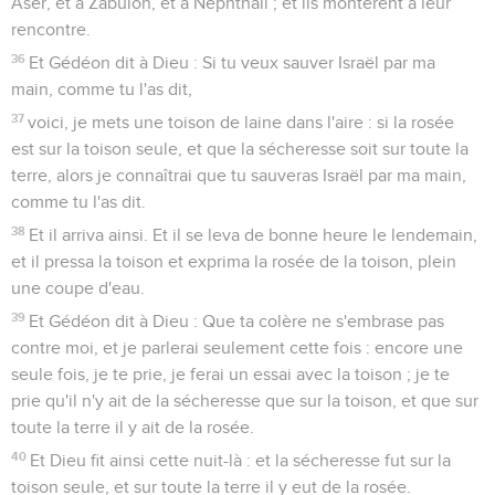
Aser, et à Zabulon, et à Nephthali ; et ils montèrent à leur
rencontre.
36
Et Gédéon dit à Dieu : Si tu veux sauver Israël par ma
main, comme tu l'as dit,
37
voici, je mets une toison de laine dans l'aire : si la rosée
est sur la toison seule, et que la sécheresse soit sur toute la
terre, alors je connaîtrai que tu sauveras Israël par ma main,
comme tu l'as dit.
38
Et il arriva ainsi. Et il se leva de bonne heure le lendemain,
et il pressa la toison et exprima la rosée de la toison, plein
une coupe d'eau.
39
Et Gédéon dit à Dieu : Que ta colère ne s'embrase pas
contre moi, et je parlerai seulement cette fois : encore une
seule fois, je te prie, je ferai un essai avec la toison ; je te
prie qu'il n'y ait de la sécheresse que sur la toison, et que sur
toute la terre il y ait de la rosée.
40
Et Dieu fit ainsi cette nuit-là : et la sécheresse fut sur la
toison seule, et sur toute la terre il y eut de la rosée.