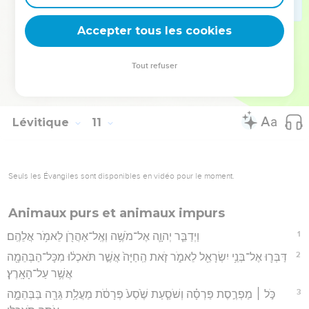
יְהוָֽה׃
Accepter tous les cookies
20
וַיִּשְׁמַ֣ע מֹשֶׁ֔ה וַיִּיטַ֖ב בְּעֵינָֽיו׃
Hébreu : © Westminster Leningrad Codex - tanach.us --- Grec : © 2010 by the
Tout refuser
Society of Biblical Literature and Logos Bible Software - sblgnt.com
Lévitique
11
Seuls les Évangiles sont disponibles en vidéo pour le moment.
Animaux purs et animaux impurs
1
וַיְדַבֵּ֧ר יְהוָ֛ה אֶל־מֹשֶׁ֥ה וְאֶֽל־אַהֲרֹ֖ן לֵאמֹ֥ר אֲלֵהֶֽם׃
2
דַּבְּר֛וּ אֶל־בְּנֵ֥י יִשְׂרָאֵ֖ל לֵאמֹ֑ר זֹ֤את הַֽחַיָּה֙ אֲשֶׁ֣ר תֹּאכְל֔וּ מִכָּל־הַבְּהֵמָ֖ה
אֲשֶׁ֥ר עַל־הָאָֽרֶץ׃
3
כֹּ֣ל ׀ מַפְרֶ֣סֶת פַּרְסָ֗ה וְשֹׁסַ֤עַת שֶׁ֙סַע֙ פְּרָסֹ֔ת מַעֲלַ֥ת גֵּרָ֖ה בַּבְּהֵמָ֑ה