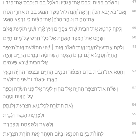
47
וְהַשֹּׁכֵ֣ב בַּבַּ֔יִת יְכַבֵּ֖ס אֶת־בְּגָדָ֑יו וְהָאֹכֵ֣ל בַּבַּ֔יִת יְכַבֵּ֖ס אֶת־בְּגָדָֽיו׃
48
וְאִם־בֹּ֨א יָבֹ֜א הַכֹּהֵ֗ן וְרָאָה֙ וְ֠הִנֵּה לֹא־פָשָׂ֤ה הַנֶּ֙גַע֙ בַּבַּ֔יִת אַחֲרֵ֖י הִטֹּ֣חַ
אֶת־הַבָּ֑יִת וְטִהַ֤ר הַכֹּהֵן֙ אֶת־הַבַּ֔יִת כִּ֥י נִרְפָּ֖א הַנָּֽגַע׃
49
וְלָקַ֛ח לְחַטֵּ֥א אֶת־הַבַּ֖יִת שְׁתֵּ֣י צִפֳּרִ֑ים וְעֵ֣ץ אֶ֔רֶז וּשְׁנִ֥י תוֹלַ֖עַת וְאֵזֹֽב׃
50
וְשָׁחַ֖ט אֶת־הַצִּפֹּ֣ר הָאֶחָ֑ת אֶל־כְּלִי־חֶ֖רֶשׂ עַל־מַ֥יִם חַיִּֽים׃
51
וְלָקַ֣ח אֶת־עֵֽץ־הָ֠אֶרֶז וְאֶת־הָ֨אֵזֹ֜ב וְאֵ֣ת ׀ שְׁנִ֣י הַתּוֹלַ֗עַת וְאֵת֮ הַצִּפֹּ֣ר
הַֽחַיָּה֒ וְטָבַ֣ל אֹתָ֗ם בְּדַם֙ הַצִּפֹּ֣ר הַשְּׁחוּטָ֔ה וּבַמַּ֖יִם הַֽחַיִּ֑ים וְהִזָּ֥ה
אֶל־הַבַּ֖יִת שֶׁ֥בַע פְּעָמִֽים׃
52
וְחִטֵּ֣א אֶת־הַבַּ֔יִת בְּדַם֙ הַצִּפּ֔וֹר וּבַמַּ֖יִם הַֽחַיִּ֑ים וּבַצִּפֹּ֣ר הַחַיָּ֗ה וּבְעֵ֥ץ
הָאֶ֛רֶז וּבָאֵזֹ֖ב וּבִשְׁנִ֥י הַתּוֹלָֽעַת׃
53
וְשִׁלַּ֞ח אֶת־הַצִּפֹּ֧ר הַֽחַיָּ֛ה אֶל־מִח֥וּץ לָעִ֖יר אֶל־פְּנֵ֣י הַשָּׂדֶ֑ה וְכִפֶּ֥ר
עַל־הַבַּ֖יִת וְטָהֵֽר׃
54
זֹ֖את הַתּוֹרָ֑ה לְכָל־נֶ֥גַע הַצָּרַ֖עַת וְלַנָּֽתֶק׃
55
וּלְצָרַ֥עַת הַבֶּ֖גֶד וְלַבָּֽיִת׃
56
וְלַשְׂאֵ֥ת וְלַסַּפַּ֖חַת וְלַבֶּהָֽרֶת׃
57
לְהוֹרֹ֕ת בְּי֥וֹם הַטָּמֵ֖א וּבְי֣וֹם הַטָּהֹ֑ר זֹ֥את תּוֹרַ֖ת הַצָּרָֽעַת׃