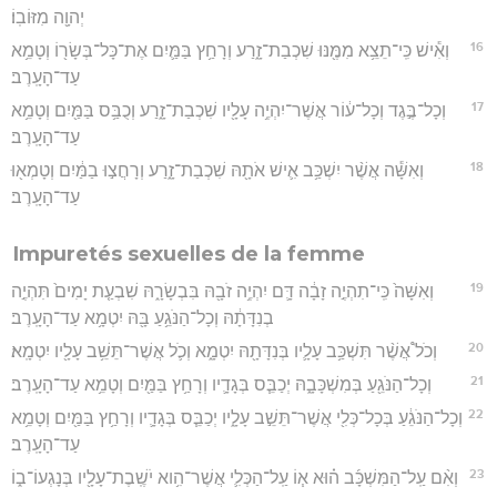
יְהוָ֖ה מִזּוֹבֽוֹ׃
16
וְאִ֕ישׁ כִּֽי־תֵצֵ֥א מִמֶּ֖נּוּ שִׁכְבַת־זָ֑רַע וְרָחַ֥ץ בַּמַּ֛יִם אֶת־כָּל־בְּשָׂר֖וֹ וְטָמֵ֥א
עַד־הָעָֽרֶב׃
17
וְכָל־בֶּ֣גֶד וְכָל־ע֔וֹר אֲשֶׁר־יִהְיֶ֥ה עָלָ֖יו שִׁכְבַת־זָ֑רַע וְכֻבַּ֥ס בַּמַּ֖יִם וְטָמֵ֥א
עַד־הָעָֽרֶב׃
18
וְאִשָּׁ֕ה אֲשֶׁ֨ר יִשְׁכַּ֥ב אִ֛ישׁ אֹתָ֖הּ שִׁכְבַת־זָ֑רַע וְרָחֲצ֣וּ בַמַּ֔יִם וְטָמְא֖וּ
עַד־הָעָֽרֶב׃
Impuretés sexuelles de la femme
19
וְאִשָּׁה֙ כִּֽי־תִהְיֶ֣ה זָבָ֔ה דָּ֛ם יִהְיֶ֥ה זֹבָ֖הּ בִּבְשָׂרָ֑הּ שִׁבְעַ֤ת יָמִים֙ תִּהְיֶ֣ה
בְנִדָּתָ֔הּ וְכָל־הַנֹּגֵ֥עַ בָּ֖הּ יִטְמָ֥א עַד־הָעָֽרֶב׃
20
וְכֹל֩ אֲשֶׁ֨ר תִּשְׁכַּ֥ב עָלָ֛יו בְּנִדָּתָ֖הּ יִטְמָ֑א וְכֹ֛ל אֲשֶׁר־תֵּשֵׁ֥ב עָלָ֖יו יִטְמָֽא׃
21
וְכָל־הַנֹּגֵ֖עַ בְּמִשְׁכָּבָ֑הּ יְכַבֵּ֧ס בְּגָדָ֛יו וְרָחַ֥ץ בַּמַּ֖יִם וְטָמֵ֥א עַד־הָעָֽרֶב׃
22
וְכָל־הַנֹּגֵ֔עַ בְּכָל־כְּלִ֖י אֲשֶׁר־תֵּשֵׁ֣ב עָלָ֑יו יְכַבֵּ֧ס בְּגָדָ֛יו וְרָחַ֥ץ בַּמַּ֖יִם וְטָמֵ֥א
עַד־הָעָֽרֶב׃
23
וְאִ֨ם עַֽל־הַמִּשְׁכָּ֜ב ה֗וּא א֧וֹ עַֽל־הַכְּלִ֛י אֲשֶׁר־הִ֥וא יֹשֶֽׁבֶת־עָלָ֖יו בְּנָגְעוֹ־ב֑וֹ