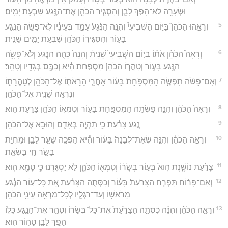
וּשְׂעָרָ֖ה לֹא־הָפַ֣ךְ לָבָ֑ן וְהִסְגִּ֧יר הַכֹּהֵ֛ן אֶת־הַנֶּ֖גַע שִׁבְעַ֥ת יָמִֽים׃
5
וְרָאָ֣הוּ הַכֹּהֵן֮ בַּיּ֣וֹם הַשְּׁבִיעִי֒ וְהִנֵּ֤ה הַנֶּ֙גַע֙ עָמַ֣ד בְּעֵינָ֔יו לֹֽא־פָשָׂ֥ה הַנֶּ֖גַע
בָּע֑וֹר וְהִסְגִּיר֧וֹ הַכֹּהֵ֛ן שִׁבְעַ֥ת יָמִ֖ים שֵׁנִֽית׃
6
וְרָאָה֩ הַכֹּהֵ֨ן אֹת֜וֹ בַּיּ֣וֹם הַשְּׁבִיעִי֮ שֵׁנִית֒ וְהִנֵּה֙ כֵּהָ֣ה הַנֶּ֔גַע וְלֹא־פָשָׂ֥ה
הַנֶּ֖גַע בָּע֑וֹר וְטִהֲר֤וֹ הַכֹּהֵן֙ מִסְפַּ֣חַת הִ֔יא וְכִבֶּ֥ס בְּגָדָ֖יו וְטָהֵֽר׃
7
וְאִם־פָּשֹׂ֨ה תִפְשֶׂ֤ה הַמִּסְפַּ֙חַת֙ בָּע֔וֹר אַחֲרֵ֧י הֵרָאֹת֛וֹ אֶל־הַכֹּהֵ֖ן לְטָהֳרָת֑וֹ
וְנִרְאָ֥ה שֵׁנִ֖ית אֶל־הַכֹּהֵֽן׃
8
וְרָאָה֙ הַכֹּהֵ֔ן וְהִנֵּ֛ה פָּשְׂתָ֥ה הַמִּסְפַּ֖חַת בָּע֑וֹר וְטִמְּא֥וֹ הַכֹּהֵ֖ן צָרַ֥עַת הִֽוא׃
9
נֶ֣גַע צָרַ֔עַת כִּ֥י תִהְיֶ֖ה בְּאָדָ֑ם וְהוּבָ֖א אֶל־הַכֹּהֵֽן׃
10
וְרָאָ֣ה הַכֹּהֵ֗ן וְהִנֵּ֤ה שְׂאֵת־לְבָנָה֙ בָּע֔וֹר וְהִ֕יא הָפְכָ֖ה שֵׂעָ֣ר לָבָ֑ן וּמִֽחְיַ֛ת
בָּשָׂ֥ר חַ֖י בַּשְׂאֵֽת׃
11
צָרַ֨עַת נוֹשֶׁ֤נֶת הִוא֙ בְּע֣וֹר בְּשָׂר֔וֹ וְטִמְּא֖וֹ הַכֹּהֵ֑ן לֹ֣א יַסְגִּרֶ֔נּוּ כִּ֥י טָמֵ֖א הֽוּא׃
12
וְאִם־פָּר֨וֹחַ תִּפְרַ֤ח הַצָּרַ֙עַת֙ בָּע֔וֹר וְכִסְּתָ֣ה הַצָּרַ֗עַת אֵ֚ת כָּל־ע֣וֹר הַנֶּ֔גַע
מֵרֹאשׁ֖וֹ וְעַד־רַגְלָ֑יו לְכָל־מַרְאֵ֖ה עֵינֵ֥י הַכֹּהֵֽן׃
13
וְרָאָ֣ה הַכֹּהֵ֗ן וְהִנֵּ֨ה כִסְּתָ֤ה הַצָּרַ֙עַת֙ אֶת־כָּל־בְּשָׂר֔וֹ וְטִהַ֖ר אֶת־הַנָּ֑גַע כֻּלּ֛וֹ
הָפַ֥ךְ לָבָ֖ן טָה֥וֹר הֽוּא׃