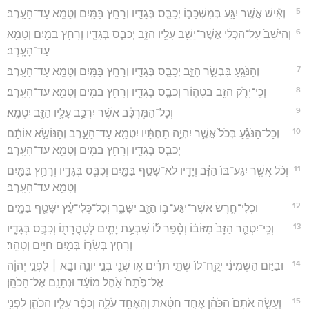
5
וְאִ֕ישׁ אֲשֶׁ֥ר יִגַּ֖ע בְּמִשְׁכָּב֑וֹ יְכַבֵּ֧ס בְּגָדָ֛יו וְרָחַ֥ץ בַּמַּ֖יִם וְטָמֵ֥א עַד־הָעָֽרֶב׃
6
וְהַיֹּשֵׁב֙ עַֽל־הַכְּלִ֔י אֲשֶׁר־יֵשֵׁ֥ב עָלָ֖יו הַזָּ֑ב יְכַבֵּ֧ס בְּגָדָ֛יו וְרָחַ֥ץ בַּמַּ֖יִם וְטָמֵ֥א
עַד־הָעָֽרֶב׃
7
וְהַנֹּגֵ֖עַ בִּבְשַׂ֣ר הַזָּ֑ב יְכַבֵּ֧ס בְּגָדָ֛יו וְרָחַ֥ץ בַּמַּ֖יִם וְטָמֵ֥א עַד־הָעָֽרֶב׃
8
וְכִֽי־יָרֹ֛ק הַזָּ֖ב בַּטָּה֑וֹר וְכִבֶּ֧ס בְּגָדָ֛יו וְרָחַ֥ץ בַּמַּ֖יִם וְטָמֵ֥א עַד־הָעָֽרֶב׃
9
וְכָל־הַמֶּרְכָּ֗ב אֲשֶׁ֨ר יִרְכַּ֥ב עָלָ֛יו הַזָּ֖ב יִטְמָֽא׃
10
וְכָל־הַנֹּגֵ֗עַ בְּכֹל֙ אֲשֶׁ֣ר יִהְיֶ֣ה תַחְתָּ֔יו יִטְמָ֖א עַד־הָעָ֑רֶב וְהַנּוֹשֵׂ֣א אוֹתָ֔ם
יְכַבֵּ֧ס בְּגָדָ֛יו וְרָחַ֥ץ בַּמַּ֖יִם וְטָמֵ֥א עַד־הָעָֽרֶב׃
11
וְכֹ֨ל אֲשֶׁ֤ר יִגַּע־בּוֹ֙ הַזָּ֔ב וְיָדָ֖יו לֹא־שָׁטַ֣ף בַּמָּ֑יִם וְכִבֶּ֧ס בְּגָדָ֛יו וְרָחַ֥ץ בַּמַּ֖יִם
וְטָמֵ֥א עַד־הָעָֽרֶב׃
12
וּכְלִי־חֶ֛רֶשׂ אֲשֶׁר־יִגַּע־בּ֥וֹ הַזָּ֖ב יִשָּׁבֵ֑ר וְכָל־כְּלִי־עֵ֔ץ יִשָּׁטֵ֖ף בַּמָּֽיִם׃
13
וְכִֽי־יִטְהַ֤ר הַזָּב֙ מִזּוֹב֔וֹ וְסָ֨פַר ל֜וֹ שִׁבְעַ֥ת יָמִ֛ים לְטָהֳרָת֖וֹ וְכִבֶּ֣ס בְּגָדָ֑יו
וְרָחַ֧ץ בְּשָׂר֛וֹ בְּמַ֥יִם חַיִּ֖ים וְטָהֵֽר׃
14
וּבַיּ֣וֹם הַשְּׁמִינִ֗י יִֽקַּֽח־לוֹ֙ שְׁתֵּ֣י תֹרִ֔ים א֥וֹ שְׁנֵ֖י בְּנֵ֣י יוֹנָ֑ה וּבָ֣א ׀ לִפְנֵ֣י יְהוָ֗ה
אֶל־פֶּ֙תַח֙ אֹ֣הֶל מוֹעֵ֔ד וּנְתָנָ֖ם אֶל־הַכֹּהֵֽן׃
15
וְעָשָׂ֤ה אֹתָם֙ הַכֹּהֵ֔ן אֶחָ֣ד חַטָּ֔את וְהָאֶחָ֖ד עֹלָ֑ה וְכִפֶּ֨ר עָלָ֧יו הַכֹּהֵ֛ן לִפְנֵ֥י