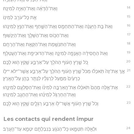
14
וְאֶת־הַ֨דָּאָ֔ה וְאֶת־הָאַיָּ֖ה לְמִינָֽהּ׃
15
אֵ֥ת כָּל־עֹרֵ֖ב לְמִינֽוֹ׃
16
וְאֵת֙ בַּ֣ת הַֽיַּעֲנָ֔ה וְאֶת־הַתַּחְמָ֖ס וְאֶת־הַשָּׁ֑חַף וְאֶת־הַנֵּ֖ץ לְמִינֵֽהוּ׃
17
וְאֶת־הַכּ֥וֹס וְאֶת־הַשָּׁלָ֖ךְ וְאֶת־הַיַּנְשֽׁוּף׃
18
וְאֶת־הַתִּנְשֶׁ֥מֶת וְאֶת־הַקָּאָ֖ת וְאֶת־הָרָחָֽם׃
19
וְאֵת֙ הַחֲסִידָ֔ה הָאֲנָפָ֖ה לְמִינָ֑הּ וְאֶת־הַדּוּכִיפַ֖ת וְאֶת־הָעֲטַלֵּֽף׃
20
כֹּ֚ל שֶׁ֣רֶץ הָע֔וֹף הַהֹלֵ֖ךְ עַל־אַרְבַּ֑ע שֶׁ֥קֶץ ה֖וּא לָכֶֽם׃
21
אַ֤ךְ אֶת־זֶה֙ תֹּֽאכְל֔וּ מִכֹּל֙ שֶׁ֣רֶץ הָע֔וֹף הַהֹלֵ֖ךְ עַל־אַרְבַּ֑ע אֲשֶׁר־*לא **ל֤וֹ
כְרָעַ֙יִם֙ מִמַּ֣עַל לְרַגְלָ֔יו לְנַתֵּ֥ר בָּהֵ֖ן עַל־הָאָֽרֶץ׃
22
אֶת־אֵ֤לֶּה מֵהֶם֙ תֹּאכֵ֔לוּ אֶת־הָֽאַרְבֶּ֣ה לְמִינ֔וֹ וְאֶת־הַסָּלְעָ֖ם לְמִינֵ֑הוּ
וְאֶת־הַחַרְגֹּ֣ל לְמִינֵ֔הוּ וְאֶת־הֶחָגָ֖ב לְמִינֵֽהוּ׃
23
וְכֹל֙ שֶׁ֣רֶץ הָע֔וֹף אֲשֶׁר־ל֖וֹ אַרְבַּ֣ע רַגְלָ֑יִם שֶׁ֥קֶץ ה֖וּא לָכֶֽם׃
Les contacts qui rendent impur
24
וּלְאֵ֖לֶּה תִּטַּמָּ֑אוּ כָּל־הַנֹּגֵ֥עַ בְּנִבְלָתָ֖ם יִטְמָ֥א עַד־הָעָֽרֶב׃