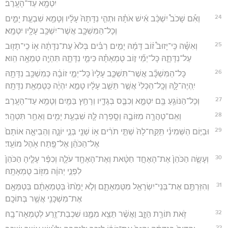
יִטְמָ֖א עַד־הָעָֽרֶב׃
24
וְאִ֡ם שָׁכֹב֩ יִשְׁכַּ֨ב אִ֜ישׁ אֹתָ֗הּ וּתְהִ֤י נִדָּתָהּ֙ עָלָ֔יו וְטָמֵ֖א שִׁבְעַ֣ת יָמִ֑ים
וְכָל־הַמִּשְׁכָּ֛ב אֲשֶׁר־יִשְׁכַּ֥ב עָלָ֖יו יִטְמָֽא׃
25
וְאִשָּׁ֡ה כִּֽי־יָזוּב֩ ז֨וֹב דָּמָ֜הּ יָמִ֣ים רַבִּ֗ים בְּלֹא֙ עֶת־נִדָּתָ֔הּ א֥וֹ כִֽי־תָז֖וּב
עַל־נִדָּתָ֑הּ כָּל־יְמֵ֞י ז֣וֹב טֻמְאָתָ֗הּ כִּימֵ֧י נִדָּתָ֛הּ תִּהְיֶ֖ה טְמֵאָ֥ה הִֽוא׃
26
כָּל־הַמִּשְׁכָּ֞ב אֲשֶׁר־תִּשְׁכַּ֤ב עָלָיו֙ כָּל־יְמֵ֣י זוֹבָ֔הּ כְּמִשְׁכַּ֥ב נִדָּתָ֖הּ
יִֽהְיֶה־לָּ֑הּ וְכָֽל־הַכְּלִי֙ אֲשֶׁ֣ר תֵּשֵׁ֣ב עָלָ֔יו טָמֵ֣א יִהְיֶ֔ה כְּטֻמְאַ֖ת נִדָּתָֽהּ׃
27
וְכָל־הַנּוֹגֵ֥עַ בָּ֖ם יִטְמָ֑א וְכִבֶּ֧ס בְּגָדָ֛יו וְרָחַ֥ץ בַּמַּ֖יִם וְטָמֵ֥א עַד־הָעָֽרֶב׃
28
וְאִֽם־טָהֲרָ֖ה מִזּוֹבָ֑הּ וְסָ֥פְרָה לָּ֛הּ שִׁבְעַ֥ת יָמִ֖ים וְאַחַ֥ר תִּטְהָֽר׃
29
וּבַיּ֣וֹם הַשְּׁמִינִ֗י תִּֽקַּֽח־לָהּ֙ שְׁתֵּ֣י תֹרִ֔ים א֥וֹ שְׁנֵ֖י בְּנֵ֣י יוֹנָ֑ה וְהֵבִיאָ֤ה אוֹתָם֙
אֶל־הַכֹּהֵ֔ן אֶל־פֶּ֖תַח אֹ֥הֶל מוֹעֵֽד׃
30
וְעָשָׂ֤ה הַכֹּהֵן֙ אֶת־הָאֶחָ֣ד חַטָּ֔את וְאֶת־הָאֶחָ֖ד עֹלָ֑ה וְכִפֶּ֨ר עָלֶ֤יהָ הַכֹּהֵן֙
לִפְנֵ֣י יְהוָ֔ה מִזּ֖וֹב טֻמְאָתָֽהּ׃
31
וְהִזַּרְתֶּ֥ם אֶת־בְּנֵי־יִשְׂרָאֵ֖ל מִטֻּמְאָתָ֑ם וְלֹ֤א יָמֻ֙תוּ֙ בְּטֻמְאָתָ֔ם בְּטַמְּאָ֥ם
אֶת־מִשְׁכָּנִ֖י אֲשֶׁ֥ר בְּתוֹכָֽם׃
32
זֹ֥את תּוֹרַ֖ת הַזָּ֑ב וַאֲשֶׁ֨ר תֵּצֵ֥א מִמֶּ֛נּוּ שִׁכְבַת־זֶ֖רַע לְטָמְאָה־בָֽהּ׃
33