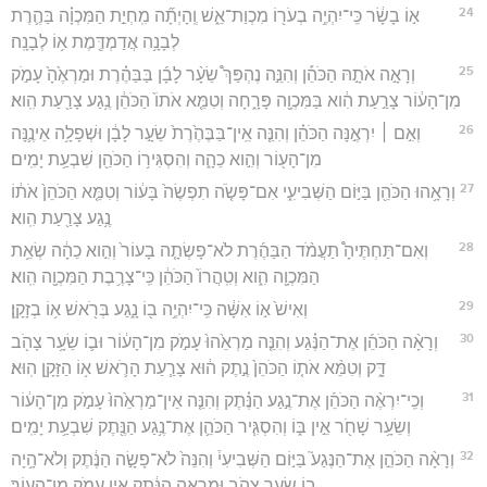
24
א֣וֹ בָשָׂ֔ר כִּֽי־יִהְיֶ֥ה בְעֹר֖וֹ מִכְוַת־אֵ֑שׁ וְֽהָיְתָ֞ה מִֽחְיַ֣ת הַמִּכְוָ֗ה בַּהֶ֛רֶת
לְבָנָ֥ה אֲדַמְדֶּ֖מֶת א֥וֹ לְבָנָֽה׃
25
וְרָאָ֣ה אֹתָ֣הּ הַכֹּהֵ֡ן וְהִנֵּ֣ה נֶהְפַּךְ֩ שֵׂעָ֨ר לָבָ֜ן בַּבַּהֶ֗רֶת וּמַרְאֶ֙הָ֙ עָמֹ֣ק
מִן־הָע֔וֹר צָרַ֣עַת הִ֔וא בַּמִּכְוָ֖ה פָּרָ֑חָה וְטִמֵּ֤א אֹתוֹ֙ הַכֹּהֵ֔ן נֶ֥גַע צָרַ֖עַת הִֽוא׃
26
וְאִ֣ם ׀ יִרְאֶ֣נָּה הַכֹּהֵ֗ן וְהִנֵּ֤ה אֵֽין־בַּבֶּהֶ֙רֶת֙ שֵׂעָ֣ר לָבָ֔ן וּשְׁפָלָ֥ה אֵינֶ֛נָּה
מִן־הָע֖וֹר וְהִ֣וא כֵהָ֑ה וְהִסְגִּיר֥וֹ הַכֹּהֵ֖ן שִׁבְעַ֥ת יָמִֽים׃
27
וְרָאָ֥הוּ הַכֹּהֵ֖ן בַּיּ֣וֹם הַשְּׁבִיעִ֑י אִם־פָּשֹׂ֤ה תִפְשֶׂה֙ בָּע֔וֹר וְטִמֵּ֤א הַכֹּהֵן֙ אֹת֔וֹ
נֶ֥גַע צָרַ֖עַת הִֽוא׃
28
וְאִם־תַּחְתֶּיהָ֩ תַעֲמֹ֨ד הַבַּהֶ֜רֶת לֹא־פָשְׂתָ֤ה בָעוֹר֙ וְהִ֣וא כֵהָ֔ה שְׂאֵ֥ת
הַמִּכְוָ֖ה הִ֑וא וְטִֽהֲרוֹ֙ הַכֹּהֵ֔ן כִּֽי־צָרֶ֥בֶת הַמִּכְוָ֖ה הִֽוא׃
29
וְאִישׁ֙ א֣וֹ אִשָּׁ֔ה כִּֽי־יִהְיֶ֥ה ב֖וֹ נָ֑גַע בְּרֹ֖אשׁ א֥וֹ בְזָקָֽן׃
30
וְרָאָ֨ה הַכֹּהֵ֜ן אֶת־הַנֶּ֗גַע וְהִנֵּ֤ה מַרְאֵ֙הוּ֙ עָמֹ֣ק מִן־הָע֔וֹר וּב֛וֹ שֵׂעָ֥ר צָהֹ֖ב
דָּ֑ק וְטִמֵּ֨א אֹת֤וֹ הַכֹּהֵן֙ נֶ֣תֶק ה֔וּא צָרַ֧עַת הָרֹ֛אשׁ א֥וֹ הַזָּקָ֖ן הֽוּא׃
31
וְכִֽי־יִרְאֶ֨ה הַכֹּהֵ֜ן אֶת־נֶ֣גַע הַנֶּ֗תֶק וְהִנֵּ֤ה אֵין־מַרְאֵ֙הוּ֙ עָמֹ֣ק מִן־הָע֔וֹר
וְשֵׂעָ֥ר שָׁחֹ֖ר אֵ֣ין בּ֑וֹ וְהִסְגִּ֧יר הַכֹּהֵ֛ן אֶת־נֶ֥גַע הַנֶּ֖תֶק שִׁבְעַ֥ת יָמִֽים׃
32
וְרָאָ֨ה הַכֹּהֵ֣ן אֶת־הַנֶּגַע֮ בַּיּ֣וֹם הַשְּׁבִיעִי֒ וְהִנֵּה֙ לֹא־פָשָׂ֣ה הַנֶּ֔תֶק וְלֹא־הָ֥יָה
ב֖וֹ שֵׂעָ֣ר צָהֹ֑ב וּמַרְאֵ֣ה הַנֶּ֔תֶק אֵ֥ין עָמֹ֖ק מִן־הָעֽוֹר׃