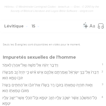
Hébreu : © Westminster Leningrad Codex - tanach.us --- Grec : © 2010 by the
Society of Biblical Literature and Logos Bible Software - sblgnt.com
Lévitique
15
Seuls les Évangiles sont disponibles en vidéo pour le moment.
Impuretés sexuelles de l'homme
1
וַיְדַבֵּ֣ר יְהוָ֔ה אֶל־מֹשֶׁ֥ה וְאֶֽל־אַהֲרֹ֖ן לֵאמֹֽר׃
2
דַּבְּרוּ֙ אֶל־בְּנֵ֣י יִשְׂרָאֵ֔ל וַאֲמַרְתֶּ֖ם אֲלֵהֶ֑ם אִ֣ישׁ אִ֗ישׁ כִּ֤י יִהְיֶה֙ זָ֣ב מִבְּשָׂר֔וֹ
זוֹב֖וֹ טָמֵ֥א הֽוּא׃
3
וְזֹ֛את תִּהְיֶ֥ה טֻמְאָת֖וֹ בְּזוֹב֑וֹ רָ֣ר בְּשָׂר֞וֹ אֶת־זוֹב֗וֹ אֽוֹ־הֶחְתִּ֤ים בְּשָׂרוֹ֙
מִזּוֹב֔וֹ טֻמְאָת֖וֹ הִֽוא׃
4
כָּל־הַמִּשְׁכָּ֗ב אֲשֶׁ֨ר יִשְׁכַּ֥ב עָלָ֛יו הַזָּ֖ב יִטְמָ֑א וְכָֽל־הַכְּלִ֛י אֲשֶׁר־יֵשֵׁ֥ב עָלָ֖יו
יִטְמָֽא׃