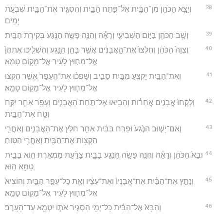
38
וְיָצָ֧א הַכֹּהֵ֛ן מִן־הַבַּ֖יִת אֶל־פֶּ֣תַח הַבָּ֑יִת וְהִסְגִּ֥יר אֶת־הַבַּ֖יִת שִׁבְעַ֥ת
יָמִֽים׃
39
וְשָׁ֥ב הַכֹּהֵ֖ן בַּיּ֣וֹם הַשְּׁבִיעִ֑י וְרָאָ֕ה וְהִנֵּ֛ה פָּשָׂ֥ה הַנֶּ֖גַע בְּקִירֹ֥ת הַבָּֽיִת׃
40
וְצִוָּה֙ הַכֹּהֵ֔ן וְחִלְּצוּ֙ אֶת־הָ֣אֲבָנִ֔ים אֲשֶׁ֥ר בָּהֵ֖ן הַנָּ֑גַע וְהִשְׁלִ֤יכוּ אֶתְהֶן֙
אֶל־מִח֣וּץ לָעִ֔יר אֶל־מָק֖וֹם טָמֵֽא׃
41
וְאֶת־הַבַּ֛יִת יַקְצִ֥עַ מִבַּ֖יִת סָבִ֑יב וְשָׁפְכ֗וּ אֶת־הֶֽעָפָר֙ אֲשֶׁ֣ר הִקְצ֔וּ
אֶל־מִח֣וּץ לָעִ֔יר אֶל־מָק֖וֹם טָמֵֽא׃
42
וְלָקְחוּ֙ אֲבָנִ֣ים אֲחֵר֔וֹת וְהֵבִ֖יאוּ אֶל־תַּ֣חַת הָאֲבָנִ֑ים וְעָפָ֥ר אַחֵ֛ר יִקַּ֖ח
וְטָ֥ח אֶת־הַבָּֽיִת׃
43
וְאִם־יָשׁ֤וּב הַנֶּ֙גַע֙ וּפָרַ֣ח בַּבַּ֔יִת אַחַ֖ר חִלֵּ֣ץ אֶת־הָאֲבָנִ֑ים וְאַחֲרֵ֛י
הִקְצ֥וֹת אֶת־הַבַּ֖יִת וְאַחֲרֵ֥י הִטּֽוֹחַ׃
44
וּבָא֙ הַכֹּהֵ֔ן וְרָאָ֕ה וְהִנֵּ֛ה פָּשָׂ֥ה הַנֶּ֖גַע בַּבָּ֑יִת צָרַ֨עַת מַמְאֶ֥רֶת הִ֛וא בַּבַּ֖יִת
טָמֵ֥א הֽוּא׃
45
וְנָתַ֣ץ אֶת־הַבַּ֗יִת אֶת־אֲבָנָיו֙ וְאֶת־עֵצָ֔יו וְאֵ֖ת כָּל־עֲפַ֣ר הַבָּ֑יִת וְהוֹצִיא֙
אֶל־מִח֣וּץ לָעִ֔יר אֶל־מָק֖וֹם טָמֵֽא׃
46
וְהַבָּא֙ אֶל־הַבַּ֔יִת כָּל־יְמֵ֖י הִסְגִּ֣יר אֹת֑וֹ יִטְמָ֖א עַד־הָעָֽרֶב׃