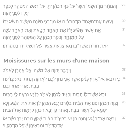
29
וְהַנּוֹתָ֗ר מִן־הַשֶּׁ֙מֶן֙ אֲשֶׁר֙ עַל־כַּ֣ף הַכֹּהֵ֔ן יִתֵּ֖ן עַל־רֹ֣אשׁ הַמִּטַּהֵ֑ר לְכַפֵּ֥ר
עָלָ֖יו לִפְנֵ֥י יְהוָֽה׃
30
וְעָשָׂ֤ה אֶת־הָֽאֶחָד֙ מִן־הַתֹּרִ֔ים א֖וֹ מִן־בְּנֵ֣י הַיּוֹנָ֑ה מֵאֲשֶׁ֥ר תַּשִּׂ֖יג יָדֽוֹ׃
31
אֵ֣ת אֲשֶׁר־תַּשִּׂ֞יג יָד֗וֹ אֶת־הָאֶחָ֥ד חַטָּ֛את וְאֶת־הָאֶחָ֥ד עֹלָ֖ה
עַל־הַמִּנְחָ֑ה וְכִפֶּ֧ר הַכֹּהֵ֛ן עַ֥ל הַמִּטַּהֵ֖ר לִפְנֵ֥י יְהוָֽה׃
32
זֹ֣את תּוֹרַ֔ת אֲשֶׁר־בּ֖וֹ נֶ֣גַע צָרָ֑עַת אֲשֶׁ֛ר לֹֽא־תַשִּׂ֥יג יָד֖וֹ בְּטָהֳרָתֽוֹ׃
Moisissures sur les murs d'une maison
33
וַיְדַבֵּ֣ר יְהוָ֔ה אֶל־מֹשֶׁ֥ה וְאֶֽל־אַהֲרֹ֖ן לֵאמֹֽר׃
34
כִּ֤י תָבֹ֙אוּ֙ אֶל־אֶ֣רֶץ כְּנַ֔עַן אֲשֶׁ֥ר אֲנִ֛י נֹתֵ֥ן לָכֶ֖ם לַאֲחֻזָּ֑ה וְנָתַתִּי֙ נֶ֣גַע צָרַ֔עַת
בְּבֵ֖ית אֶ֥רֶץ אֲחֻזַּתְכֶֽם׃
35
וּבָא֙ אֲשֶׁר־ל֣וֹ הַבַּ֔יִת וְהִגִּ֥יד לַכֹּהֵ֖ן לֵאמֹ֑ר כְּנֶ֕גַע נִרְאָ֥ה לִ֖י בַּבָּֽיִת׃
36
וְצִוָּ֨ה הַכֹּהֵ֜ן וּפִנּ֣וּ אֶת־הַבַּ֗יִת בְּטֶ֨רֶם יָבֹ֤א הַכֹּהֵן֙ לִרְא֣וֹת אֶת־הַנֶּ֔גַע וְלֹ֥א
יִטְמָ֖א כָּל־אֲשֶׁ֣ר בַּבָּ֑יִת וְאַ֥חַר כֵּ֛ן יָבֹ֥א הַכֹּהֵ֖ן לִרְא֥וֹת אֶת־הַבָּֽיִת׃
37
וְרָאָ֣ה אֶת־הַנֶּ֗גַע וְהִנֵּ֤ה הַנֶּ֙גַע֙ בְּקִירֹ֣ת הַבַּ֔יִת שְׁקַֽעֲרוּרֹת֙ יְרַקְרַקֹּ֔ת א֖וֹ
אֲדַמְדַּמֹּ֑ת וּמַרְאֵיהֶ֥ן שָׁפָ֖ל מִן־הַקִּֽיר׃