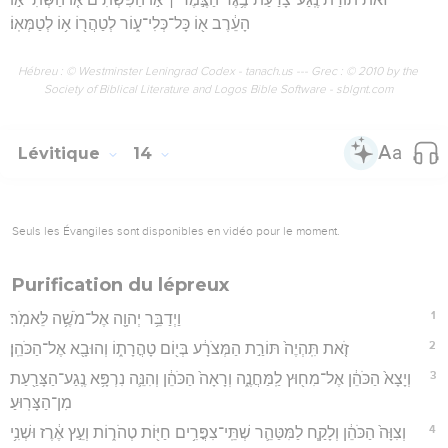
הָעֵ֔רֶב א֖וֹ כָּל־כְּלִי־ע֑וֹר לְטַהֲר֖וֹ א֥וֹ לְטַמְּאֽוֹ׃
Hébreu : © Westminster Leningrad Codex - tanach.us --- Grec : © 2010 by the
Society of Biblical Literature and Logos Bible Software - sblgnt.com
Lévitique
14
Seuls les Évangiles sont disponibles en vidéo pour le moment.
Purification du lépreux
1
וַיְדַבֵּ֥ר יְהוָ֖ה אֶל־מֹשֶׁ֥ה לֵּאמֹֽר׃
2
זֹ֤את תִּֽהְיֶה֙ תּוֹרַ֣ת הַמְּצֹרָ֔ע בְּי֖וֹם טָהֳרָת֑וֹ וְהוּבָ֖א אֶל־הַכֹּהֵֽן׃
3
וְיָצָא֙ הַכֹּהֵ֔ן אֶל־מִח֖וּץ לַֽמַּחֲנֶ֑ה וְרָאָה֙ הַכֹּהֵ֔ן וְהִנֵּ֛ה נִרְפָּ֥א נֶֽגַע־הַצָּרַ֖עַת
מִן־הַצָּרֽוּעַ׃
4
וְצִוָּה֙ הַכֹּהֵ֔ן וְלָקַ֧ח לַמִּטַּהֵ֛ר שְׁתֵּֽי־צִפֳּרִ֥ים חַיּ֖וֹת טְהֹר֑וֹת וְעֵ֣ץ אֶ֔רֶז וּשְׁנִ֥י