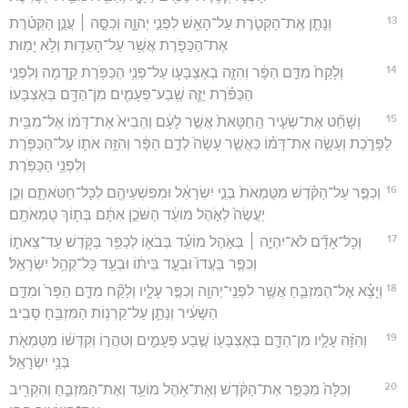
13
וְנָתַ֧ן אֶֽת־הַקְּטֹ֛רֶת עַל־הָאֵ֖שׁ לִפְנֵ֣י יְהוָ֑ה וְכִסָּ֣ה ׀ עֲנַ֣ן הַקְּטֹ֗רֶת
אֶת־הַכַּפֹּ֛רֶת אֲשֶׁ֥ר עַל־הָעֵד֖וּת וְלֹ֥א יָמֽוּת׃
14
וְלָקַח֙ מִדַּ֣ם הַפָּ֔ר וְהִזָּ֧ה בְאֶצְבָּע֛וֹ עַל־פְּנֵ֥י הַכַּפֹּ֖רֶת קֵ֑דְמָה וְלִפְנֵ֣י
הַכַּפֹּ֗רֶת יַזֶּ֧ה שֶֽׁבַע־פְּעָמִ֛ים מִן־הַדָּ֖ם בְּאֶצְבָּעֽוֹ׃
15
וְשָׁחַ֞ט אֶת־שְׂעִ֤יר הַֽחַטָּאת֙ אֲשֶׁ֣ר לָעָ֔ם וְהֵבִיא֙ אֶת־דָּמ֔וֹ אֶל־מִבֵּ֖ית
לַפָּרֹ֑כֶת וְעָשָׂ֣ה אֶת־דָּמ֗וֹ כַּאֲשֶׁ֤ר עָשָׂה֙ לְדַ֣ם הַפָּ֔ר וְהִזָּ֥ה אֹת֛וֹ עַל־הַכַּפֹּ֖רֶת
וְלִפְנֵ֥י הַכַּפֹּֽרֶת׃
16
וְכִפֶּ֣ר עַל־הַקֹּ֗דֶשׁ מִטֻּמְאֹת֙ בְּנֵ֣י יִשְׂרָאֵ֔ל וּמִפִּשְׁעֵיהֶ֖ם לְכָל־חַטֹּאתָ֑ם וְכֵ֤ן
יַעֲשֶׂה֙ לְאֹ֣הֶל מוֹעֵ֔ד הַשֹּׁכֵ֣ן אִתָּ֔ם בְּת֖וֹךְ טֻמְאֹתָֽם׃
17
וְכָל־אָדָ֞ם לֹא־יִהְיֶ֣ה ׀ בְּאֹ֣הֶל מוֹעֵ֗ד בְּבֹא֛וֹ לְכַפֵּ֥ר בַּקֹּ֖דֶשׁ עַד־צֵאת֑וֹ
וְכִפֶּ֤ר בַּעֲדוֹ֙ וּבְעַ֣ד בֵּית֔וֹ וּבְעַ֖ד כָּל־קְהַ֥ל יִשְׂרָאֵֽל׃
18
וְיָצָ֗א אֶל־הַמִּזְבֵּ֛חַ אֲשֶׁ֥ר לִפְנֵֽי־יְהוָ֖ה וְכִפֶּ֣ר עָלָ֑יו וְלָקַ֞ח מִדַּ֤ם הַפָּר֙ וּמִדַּ֣ם
הַשָּׂעִ֔יר וְנָתַ֛ן עַל־קַרְנ֥וֹת הַמִּזְבֵּ֖חַ סָבִֽיב׃
19
וְהִזָּ֨ה עָלָ֧יו מִן־הַדָּ֛ם בְּאֶצְבָּע֖וֹ שֶׁ֣בַע פְּעָמִ֑ים וְטִהֲר֣וֹ וְקִדְּשׁ֔וֹ מִטֻּמְאֹ֖ת
בְּנֵ֥י יִשְׂרָאֵֽל׃
20
וְכִלָּה֙ מִכַּפֵּ֣ר אֶת־הַקֹּ֔דֶשׁ וְאֶת־אֹ֥הֶל מוֹעֵ֖ד וְאֶת־הַמִּזְבֵּ֑חַ וְהִקְרִ֖יב