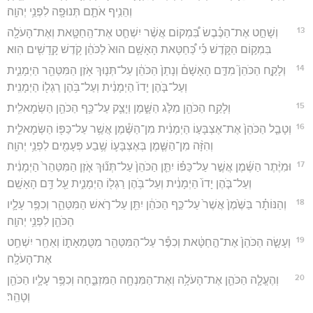
וְהֵנִ֥יף אֹתָ֛ם תְּנוּפָ֖ה לִפְנֵ֥י יְהוָֽה׃
13
וְשָׁחַ֣ט אֶת־הַכֶּ֗בֶשׂ בִּ֠מְקוֹם אֲשֶׁ֨ר יִשְׁחַ֧ט אֶת־הַֽחַטָּ֛את וְאֶת־הָעֹלָ֖ה
בִּמְק֣וֹם הַקֹּ֑דֶשׁ כִּ֡י כַּ֠חַטָּאת הָאָשָׁ֥ם הוּא֙ לַכֹּהֵ֔ן קֹ֥דֶשׁ קָֽדָשִׁ֖ים הֽוּא׃
14
וְלָקַ֣ח הַכֹּהֵן֮ מִדַּ֣ם הָאָשָׁם֒ וְנָתַן֙ הַכֹּהֵ֔ן עַל־תְּנ֛וּךְ אֹ֥זֶן הַמִּטַּהֵ֖ר הַיְמָנִ֑ית
וְעַל־בֹּ֤הֶן יָדוֹ֙ הַיְמָנִ֔ית וְעַל־בֹּ֥הֶן רַגְל֖וֹ הַיְמָנִֽית׃
15
וְלָקַ֥ח הַכֹּהֵ֖ן מִלֹּ֣ג הַשָּׁ֑מֶן וְיָצַ֛ק עַל־כַּ֥ף הַכֹּהֵ֖ן הַשְּׂמָאלִֽית׃
16
וְטָבַ֤ל הַכֹּהֵן֙ אֶת־אֶצְבָּע֣וֹ הַיְמָנִ֔ית מִן־הַשֶּׁ֕מֶן אֲשֶׁ֥ר עַל־כַּפּ֖וֹ הַשְּׂמָאלִ֑ית
וְהִזָּ֨ה מִן־הַשֶּׁ֧מֶן בְּאֶצְבָּע֛וֹ שֶׁ֥בַע פְּעָמִ֖ים לִפְנֵ֥י יְהוָֽה׃
17
וּמִיֶּ֨תֶר הַשֶּׁ֜מֶן אֲשֶׁ֣ר עַל־כַּפּ֗וֹ יִתֵּ֤ן הַכֹּהֵן֙ עַל־תְּנ֞וּךְ אֹ֤זֶן הַמִּטַּהֵר֙ הַיְמָנִ֔ית
וְעַל־בֹּ֤הֶן יָדוֹ֙ הַיְמָנִ֔ית וְעַל־בֹּ֥הֶן רַגְל֖וֹ הַיְמָנִ֑ית עַ֖ל דַּ֥ם הָאָשָֽׁם׃
18
וְהַנּוֹתָ֗ר בַּשֶּׁ֙מֶן֙ אֲשֶׁר֙ עַל־כַּ֣ף הַכֹּהֵ֔ן יִתֵּ֖ן עַל־רֹ֣אשׁ הַמִּטַּהֵ֑ר וְכִפֶּ֥ר עָלָ֛יו
הַכֹּהֵ֖ן לִפְנֵ֥י יְהוָֽה׃
19
וְעָשָׂ֤ה הַכֹּהֵן֙ אֶת־הַ֣חַטָּ֔את וְכִפֶּ֕ר עַל־הַמִּטַּהֵ֖ר מִטֻּמְאָת֑וֹ וְאַחַ֖ר יִשְׁחַ֥ט
אֶת־הָעֹלָֽה׃
20
וְהֶעֱלָ֧ה הַכֹּהֵ֛ן אֶת־הָעֹלָ֥ה וְאֶת־הַמִּנְחָ֖ה הַמִּזְבֵּ֑חָה וְכִפֶּ֥ר עָלָ֛יו הַכֹּהֵ֖ן
וְטָהֵֽר׃