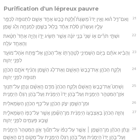
Purification d'un lépreux pauvre
21
וְאִם־דַּ֣ל ה֗וּא וְאֵ֣ין יָדוֹ֮ מַשֶּׂגֶת֒ וְ֠לָקַח כֶּ֣בֶשׂ אֶחָ֥ד אָשָׁ֛ם לִתְנוּפָ֖ה לְכַפֵּ֣ר
עָלָ֑יו וְעִשָּׂר֨וֹן סֹ֜לֶת אֶחָ֨ד בָּל֥וּל בַּשֶּׁ֛מֶן לְמִנְחָ֖ה וְלֹ֥ג שָֽׁמֶן׃
22
וּשְׁתֵּ֣י תֹרִ֗ים א֤וֹ שְׁנֵי֙ בְּנֵ֣י יוֹנָ֔ה אֲשֶׁ֥ר תַּשִּׂ֖יג יָד֑וֹ וְהָיָ֤ה אֶחָד֙ חַטָּ֔את
וְהָאֶחָ֖ד עֹלָֽה׃
23
וְהֵבִ֨יא אֹתָ֜ם בַּיּ֧וֹם הַשְּׁמִינִ֛י לְטָהֳרָת֖וֹ אֶל־הַכֹּהֵ֑ן אֶל־פֶּ֥תַח אֹֽהֶל־מוֹעֵ֖ד
לִפְנֵ֥י יְהוָֽה׃
24
וְלָקַ֧ח הַכֹּהֵ֛ן אֶת־כֶּ֥בֶשׂ הָאָשָׁ֖ם וְאֶת־לֹ֣ג הַשָּׁ֑מֶן וְהֵנִ֨יף אֹתָ֧ם הַכֹּהֵ֛ן
תְּנוּפָ֖ה לִפְנֵ֥י יְהוָֽה׃
25
וְשָׁחַט֮ אֶת־כֶּ֣בֶשׂ הָֽאָשָׁם֒ וְלָקַ֤ח הַכֹּהֵן֙ מִדַּ֣ם הָֽאָשָׁ֔ם וְנָתַ֛ן עַל־תְּנ֥וּךְ
אֹֽזֶן־הַמִּטַּהֵ֖ר הַיְמָנִ֑ית וְעַל־בֹּ֤הֶן יָדוֹ֙ הַיְמָנִ֔ית וְעַל־בֹּ֥הֶן רַגְל֖וֹ הַיְמָנִֽית׃
26
וּמִן־הַשֶּׁ֖מֶן יִצֹ֣ק הַכֹּהֵ֑ן עַל־כַּ֥ף הַכֹּהֵ֖ן הַשְּׂמָאלִֽית׃
27
וְהִזָּ֤ה הַכֹּהֵן֙ בְּאֶצְבָּע֣וֹ הַיְמָנִ֔ית מִן־הַשֶּׁ֕מֶן אֲשֶׁ֥ר עַל־כַּפּ֖וֹ הַשְּׂמָאלִ֑ית
שֶׁ֥בַע פְּעָמִ֖ים לִפְנֵ֥י יְהוָֽה׃
28
וְנָתַ֨ן הַכֹּהֵ֜ן מִן־הַשֶּׁ֣מֶן ׀ אֲשֶׁ֣ר עַל־כַּפּ֗וֹ עַל־תְּנ֞וּךְ אֹ֤זֶן הַמִּטַּהֵר֙ הַיְמָנִ֔ית
וְעַל־בֹּ֤הֶן יָדוֹ֙ הַיְמָנִ֔ית וְעַל־בֹּ֥הֶן רַגְל֖וֹ הַיְמָנִ֑ית עַל־מְק֖וֹם דַּ֥ם הָאָשָֽׁם׃