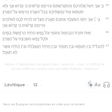
44
כִּ֣י אֲנִ֣י יְהוָה֮ אֱלֹֽהֵיכֶם֒ וְהִתְקַדִּשְׁתֶּם֙ וִהְיִיתֶ֣ם קְדֹשִׁ֔ים כִּ֥י קָד֖וֹשׁ אָ֑נִי וְלֹ֤א
תְטַמְּאוּ֙ אֶת־נַפְשֹׁ֣תֵיכֶ֔ם בְּכָל־הַשֶּׁ֖רֶץ הָרֹמֵ֥שׂ עַל־הָאָֽרֶץ׃
45
כִּ֣י ׀ אֲנִ֣י יְהוָ֗ה הַֽמַּעֲלֶ֤ה אֶתְכֶם֙ מֵאֶ֣רֶץ מִצְרַ֔יִם לִהְיֹ֥ת לָכֶ֖ם לֵאלֹהִ֑ים
וִהְיִיתֶ֣ם קְדֹשִׁ֔ים כִּ֥י קָד֖וֹשׁ אָֽנִי׃
46
זֹ֣את תּוֹרַ֤ת הַבְּהֵמָה֙ וְהָע֔וֹף וְכֹל֙ נֶ֣פֶשׁ הַֽחַיָּ֔ה הָרֹמֶ֖שֶׂת בַּמָּ֑יִם
וּלְכָל־נֶ֖פֶשׁ הַשֹּׁרֶ֥צֶת עַל־הָאָֽרֶץ׃
47
לְהַבְדִּ֕יל בֵּ֥ין הַטָּמֵ֖א וּבֵ֣ין הַטָּהֹ֑ר וּבֵ֤ין הַֽחַיָּה֙ הַֽנֶּאֱכֶ֔לֶת וּבֵין֙ הַֽחַיָּ֔ה אֲשֶׁ֖ר
לֹ֥א תֵאָכֵֽל׃
Hébreu : © Westminster Leningrad Codex - tanach.us --- Grec : © 2010 by the
Society of Biblical Literature and Logos Bible Software - sblgnt.com
Lévitique
12
Seuls les Évangiles sont disponibles en vidéo pour le moment.