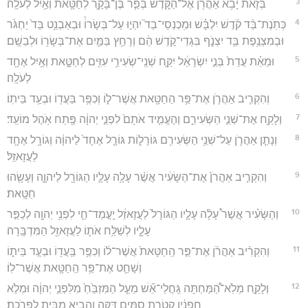
3
בְּזֹ֛את יָבֹ֥א אַהֲרֹ֖ן אֶל־הַקֹּ֑דֶשׁ בְּפַ֧ר בֶּן־בָּקָ֛ר לְחַטָּ֖את וְאַ֥יִל לְעֹלָֽה׃
4
כְּתֹֽנֶת־בַּ֨ד קֹ֜דֶשׁ יִלְבָּ֗שׁ וּמִֽכְנְסֵי־בַד֮ יִהְי֣וּ עַל־בְּשָׂרוֹ֒ וּבְאַבְנֵ֥ט בַּד֙ יַחְגֹּ֔ר
וּבְמִצְנֶ֥פֶת בַּ֖ד יִצְנֹ֑ף בִּגְדֵי־קֹ֣דֶשׁ הֵ֔ם וְרָחַ֥ץ בַּמַּ֛יִם אֶת־בְּשָׂר֖וֹ וּלְבֵשָֽׁם׃
5
וּמֵאֵ֗ת עֲדַת֙ בְּנֵ֣י יִשְׂרָאֵ֔ל יִקַּ֛ח שְׁנֵֽי־שְׂעִירֵ֥י עִזִּ֖ים לְחַטָּ֑את וְאַ֥יִל אֶחָ֖ד
לְעֹלָֽה׃
6
וְהִקְרִ֧יב אַהֲרֹ֛ן אֶת־פַּ֥ר הַחַטָּ֖את אֲשֶׁר־ל֑וֹ וְכִפֶּ֥ר בַּעֲד֖וֹ וּבְעַ֥ד בֵּיתֽוֹ׃
7
וְלָקַ֖ח אֶת־שְׁנֵ֣י הַשְּׂעִירִ֑ם וְהֶעֱמִ֤יד אֹתָם֙ לִפְנֵ֣י יְהוָ֔ה פֶּ֖תַח אֹ֥הֶל מוֹעֵֽד׃
8
וְנָתַ֧ן אַהֲרֹ֛ן עַל־שְׁנֵ֥י הַשְּׂעִירִ֖ם גּוֹרָל֑וֹת גּוֹרָ֤ל אֶחָד֙ לַיהוָ֔ה וְגוֹרָ֥ל אֶחָ֖ד
לַעֲזָאזֵֽל׃
9
וְהִקְרִ֤יב אַהֲרֹן֙ אֶת־הַשָּׂעִ֔יר אֲשֶׁ֨ר עָלָ֥ה עָלָ֛יו הַגּוֹרָ֖ל לַיהוָ֑ה וְעָשָׂ֖הוּ
חַטָּֽאת׃
10
וְהַשָּׂעִ֗יר אֲשֶׁר֩ עָלָ֨ה עָלָ֤יו הַגּוֹרָל֙ לַעֲזָאזֵ֔ל יָֽעֳמַד־חַ֛י לִפְנֵ֥י יְהוָ֖ה לְכַפֵּ֣ר
עָלָ֑יו לְשַׁלַּ֥ח אֹת֛וֹ לַעֲזָאזֵ֖ל הַמִּדְבָּֽרָה׃
11
וְהִקְרִ֨יב אַהֲרֹ֜ן אֶת־פַּ֤ר הַֽחַטָּאת֙ אֲשֶׁר־ל֔וֹ וְכִפֶּ֥ר בַּֽעֲד֖וֹ וּבְעַ֣ד בֵּית֑וֹ
וְשָׁחַ֛ט אֶת־פַּ֥ר הַֽחַטָּ֖את אֲשֶׁר־לֽוֹ׃
12
וְלָקַ֣ח מְלֹֽא־הַ֠מַּחְתָּה גַּֽחֲלֵי־אֵ֞שׁ מֵעַ֤ל הַמִּזְבֵּ֙חַ֙ מִלִּפְנֵ֣י יְהוָ֔ה וּמְלֹ֣א
חָפְנָ֔יו קְטֹ֥רֶת סַמִּ֖ים דַּקָּ֑ה וְהֵבִ֖יא מִבֵּ֥ית לַפָּרֹֽכֶת׃