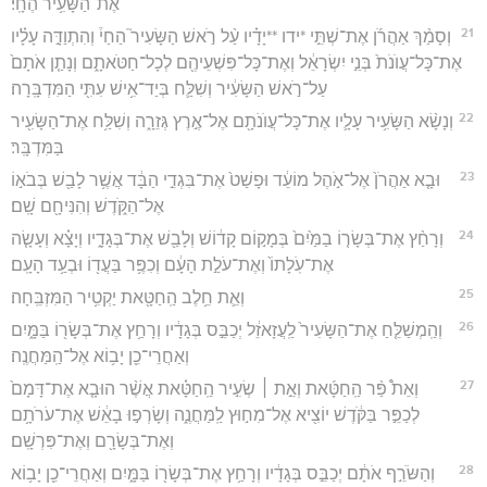
אֶת־הַשָּׂעִ֥יר הֶחָֽי׃
21
וְסָמַ֨ךְ אַהֲרֹ֜ן אֶת־שְׁתֵּ֣י *ידו **יָדָ֗יו עַ֨ל רֹ֣אשׁ הַשָּׂעִיר֮ הַחַי֒ וְהִתְוַדָּ֣ה עָלָ֗יו
אֶת־כָּל־עֲוֺנֹת֙ בְּנֵ֣י יִשְׂרָאֵ֔ל וְאֶת־כָּל־פִּשְׁעֵיהֶ֖ם לְכָל־חַטֹּאתָ֑ם וְנָתַ֤ן אֹתָם֙
עַל־רֹ֣אשׁ הַשָּׂעִ֔יר וְשִׁלַּ֛ח בְּיַד־אִ֥ישׁ עִתִּ֖י הַמִּדְבָּֽרָה׃
22
וְנָשָׂ֨א הַשָּׂעִ֥יר עָלָ֛יו אֶת־כָּל־עֲוֺנֹתָ֖ם אֶל־אֶ֣רֶץ גְּזֵרָ֑ה וְשִׁלַּ֥ח אֶת־הַשָּׂעִ֖יר
בַּמִּדְבָּֽר׃
23
וּבָ֤א אַהֲרֹן֙ אֶל־אֹ֣הֶל מוֹעֵ֔ד וּפָשַׁט֙ אֶת־בִּגְדֵ֣י הַבָּ֔ד אֲשֶׁ֥ר לָבַ֖שׁ בְּבֹא֣וֹ
אֶל־הַקֹּ֑דֶשׁ וְהִנִּיחָ֖ם שָֽׁם׃
24
וְרָחַ֨ץ אֶת־בְּשָׂר֤וֹ בַמַּ֙יִם֙ בְּמָק֣וֹם קָד֔וֹשׁ וְלָבַ֖שׁ אֶת־בְּגָדָ֑יו וְיָצָ֗א וְעָשָׂ֤ה
אֶת־עֹֽלָתוֹ֙ וְאֶת־עֹלַ֣ת הָעָ֔ם וְכִפֶּ֥ר בַּעֲד֖וֹ וּבְעַ֥ד הָעָֽם׃
25
וְאֵ֛ת חֵ֥לֶב הַֽחַטָּ֖את יַקְטִ֥יר הַמִּזְבֵּֽחָה׃
26
וְהַֽמְשַׁלֵּ֤חַ אֶת־הַשָּׂעִיר֙ לַֽעֲזָאזֵ֔ל יְכַבֵּ֣ס בְּגָדָ֔יו וְרָחַ֥ץ אֶת־בְּשָׂר֖וֹ בַּמָּ֑יִם
וְאַחֲרֵי־כֵ֖ן יָב֥וֹא אֶל־הַֽמַּחֲנֶֽה׃
27
וְאֵת֩ פַּ֨ר הַֽחַטָּ֜את וְאֵ֣ת ׀ שְׂעִ֣יר הַֽחַטָּ֗את אֲשֶׁ֨ר הוּבָ֤א אֶת־דָּמָם֙
לְכַפֵּ֣ר בַּקֹּ֔דֶשׁ יוֹצִ֖יא אֶל־מִח֣וּץ לַֽמַּחֲנֶ֑ה וְשָׂרְפ֣וּ בָאֵ֔שׁ אֶת־עֹרֹתָ֥ם
וְאֶת־בְּשָׂרָ֖ם וְאֶת־פִּרְשָֽׁם׃
28
וְהַשֹּׂרֵ֣ף אֹתָ֔ם יְכַבֵּ֣ס בְּגָדָ֔יו וְרָחַ֥ץ אֶת־בְּשָׂר֖וֹ בַּמָּ֑יִם וְאַחֲרֵי־כֵ֖ן יָב֥וֹא