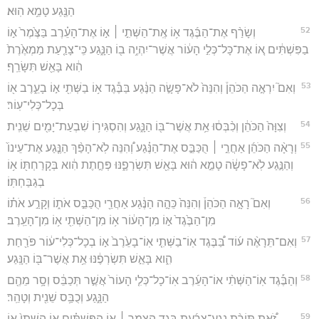
הַנֶּ֖גַע טָמֵ֥א הֽוּא׃
52
וְשָׂרַ֨ף אֶת־הַבֶּ֜גֶד א֥וֹ אֶֽת־הַשְּׁתִ֣י ׀ א֣וֹ אֶת־הָעֵ֗רֶב בַּצֶּ֙מֶר֙ א֣וֹ
בַפִּשְׁתִּ֔ים א֚וֹ אֶת־כָּל־כְּלִ֣י הָע֔וֹר אֲשֶׁר־יִהְיֶ֥ה ב֖וֹ הַנָּ֑גַע כִּֽי־צָרַ֤עַת מַמְאֶ֙רֶת֙
הִ֔וא בָּאֵ֖שׁ תִּשָּׂרֵֽף׃
53
וְאִם֮ יִרְאֶ֣ה הַכֹּהֵן֒ וְהִנֵּה֙ לֹא־פָשָׂ֣ה הַנֶּ֔גַע בַּבֶּ֕גֶד א֥וֹ בַשְּׁתִ֖י א֣וֹ בָעֵ֑רֶב א֖וֹ
בְּכָל־כְּלִי־עֽוֹר׃
54
וְצִוָּה֙ הַכֹּהֵ֔ן וְכִ֨בְּס֔וּ אֵ֥ת אֲשֶׁר־בּ֖וֹ הַנָּ֑גַע וְהִסְגִּיר֥וֹ שִׁבְעַת־יָמִ֖ים שֵׁנִֽית׃
55
וְרָאָ֨ה הַכֹּהֵ֜ן אַחֲרֵ֣י ׀ הֻכַּבֵּ֣ס אֶת־הַנֶּ֗גַע וְ֠הִנֵּה לֹֽא־הָפַ֨ךְ הַנֶּ֤גַע אֶת־עֵינוֹ֙
וְהַנֶּ֣גַע לֹֽא־פָשָׂ֔ה טָמֵ֣א ה֔וּא בָּאֵ֖שׁ תִּשְׂרְפֶ֑נּוּ פְּחֶ֣תֶת הִ֔וא בְּקָרַחְתּ֖וֹ א֥וֹ
בְגַבַּחְתּֽוֹ׃
56
וְאִם֮ רָאָ֣ה הַכֹּהֵן֒ וְהִנֵּה֙ כֵּהָ֣ה הַנֶּ֔גַע אַחֲרֵ֖י הֻכַּבֵּ֣ס אֹת֑וֹ וְקָרַ֣ע אֹת֗וֹ
מִן־הַבֶּ֙גֶד֙ א֣וֹ מִן־הָע֔וֹר א֥וֹ מִן־הַשְּׁתִ֖י א֥וֹ מִן־הָעֵֽרֶב׃
57
וְאִם־תֵּרָאֶ֨ה ע֜וֹד בַּ֠בֶּגֶד אֽוֹ־בַשְּׁתִ֤י אֽוֹ־בָעֵ֙רֶב֙ א֣וֹ בְכָל־כְּלִי־ע֔וֹר פֹּרַ֖חַת
הִ֑וא בָּאֵ֣שׁ תִּשְׂרְפֶ֔נּוּ אֵ֥ת אֲשֶׁר־בּ֖וֹ הַנָּֽגַע׃
58
וְהַבֶּ֡גֶד אֽוֹ־הַשְּׁתִ֨י אוֹ־הָעֵ֜רֶב אֽוֹ־כָל־כְּלִ֤י הָעוֹר֙ אֲשֶׁ֣ר תְּכַבֵּ֔ס וְסָ֥ר מֵהֶ֖ם
הַנָּ֑גַע וְכֻבַּ֥ס שֵׁנִ֖ית וְטָהֵֽר׃
59
זֹ֠את תּוֹרַ֨ת נֶֽגַע־צָרַ֜עַת בֶּ֥גֶד הַצֶּ֣מֶר ׀ א֣וֹ הַפִּשְׁתִּ֗ים א֤וֹ הַשְּׁתִי֙ א֣וֹ