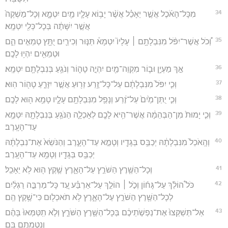
34
מִכָּל־הָאֹ֜כֶל אֲשֶׁ֣ר יֵאָכֵ֗ל אֲשֶׁ֨ר יָב֥וֹא עָלָ֛יו מַ֖יִם יִטְמָ֑א וְכָל־מַשְׁקֶה֙
אֲשֶׁ֣ר יִשָּׁתֶ֔ה בְּכָל־כְּלִ֖י יִטְמָֽא׃
35
וְ֠כֹל אֲשֶׁר־יִפֹּ֨ל מִנִּבְלָתָ֥ם ׀ עָלָיו֮ יִטְמָא֒ תַּנּ֧וּר וְכִירַ֛יִם יֻתָּ֖ץ טְמֵאִ֣ים הֵ֑ם
וּטְמֵאִ֖ים יִהְי֥וּ לָכֶֽם׃
36
אַ֣ךְ מַעְיָ֥ן וּב֛וֹר מִקְוֵה־מַ֖יִם יִהְיֶ֣ה טָה֑וֹר וְנֹגֵ֥עַ בְּנִבְלָתָ֖ם יִטְמָֽא׃
37
וְכִ֤י יִפֹּל֙ מִנִּבְלָתָ֔ם עַל־כָּל־זֶ֥רַע זֵר֖וּעַ אֲשֶׁ֣ר יִזָּרֵ֑עַ טָה֖וֹר הֽוּא׃
38
וְכִ֤י יֻתַּן־מַ֙יִם֙ עַל־זֶ֔רַע וְנָפַ֥ל מִנִּבְלָתָ֖ם עָלָ֑יו טָמֵ֥א ה֖וּא לָכֶֽם׃
39
וְכִ֤י יָמוּת֙ מִן־הַבְּהֵמָ֔ה אֲשֶׁר־הִ֥יא לָכֶ֖ם לְאָכְלָ֑ה הַנֹּגֵ֥עַ בְּנִבְלָתָ֖הּ יִטְמָ֥א
עַד־הָעָֽרֶב׃
40
וְהָֽאֹכֵל֙ מִנִּבְלָתָ֔הּ יְכַבֵּ֥ס בְּגָדָ֖יו וְטָמֵ֣א עַד־הָעָ֑רֶב וְהַנֹּשֵׂא֙ אֶת־נִבְלָתָ֔הּ
יְכַבֵּ֥ס בְּגָדָ֖יו וְטָמֵ֥א עַד־הָעָֽרֶב׃
41
וְכָל־הַשֶּׁ֖רֶץ הַשֹּׁרֵ֣ץ עַל־הָאָ֑רֶץ שֶׁ֥קֶץ ה֖וּא לֹ֥א יֵאָכֵֽל׃
42
כֹּל֩ הוֹלֵ֨ךְ עַל־גָּח֜וֹן וְכֹ֣ל ׀ הוֹלֵ֣ךְ עַל־אַרְבַּ֗ע עַ֚ד כָּל־מַרְבֵּ֣ה רַגְלַ֔יִם
לְכָל־הַשֶּׁ֖רֶץ הַשֹּׁרֵ֣ץ עַל־הָאָ֑רֶץ לֹ֥א תֹאכְל֖וּם כִּי־שֶׁ֥קֶץ הֵֽם׃
43
אַל־תְּשַׁקְּצוּ֙ אֶת־נַפְשֹׁ֣תֵיכֶ֔ם בְּכָל־הַשֶּׁ֖רֶץ הַשֹּׁרֵ֑ץ וְלֹ֤א תִֽטַּמְּאוּ֙ בָּהֶ֔ם
וְנִטְמֵתֶ֖ם בָּֽם׃