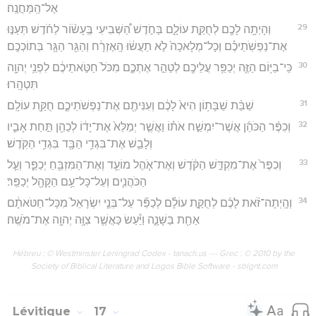
אֶל־הַֽמַּחֲנֶֽה׃
29
וְהָיְתָ֥ה לָכֶ֖ם לְחֻקַּ֣ת עוֹלָ֑ם בַּחֹ֣דֶשׁ הַ֠שְּׁבִיעִי בֶּֽעָשׂ֨וֹר לַחֹ֜דֶשׁ תְּעַנּ֣וּ
אֶת־נַפְשֹֽׁתֵיכֶ֗ם וְכָל־מְלָאכָה֙ לֹ֣א תַעֲשׂ֔וּ הָֽאֶזְרָ֔ח וְהַגֵּ֖ר הַגָּ֥ר בְּתוֹכְכֶֽם׃
30
כִּֽי־בַיּ֥וֹם הַזֶּ֛ה יְכַפֵּ֥ר עֲלֵיכֶ֖ם לְטַהֵ֣ר אֶתְכֶ֑ם מִכֹּל֙ חַטֹּ֣אתֵיכֶ֔ם לִפְנֵ֥י יְהוָ֖ה
תִּטְהָֽרוּ׃
31
שַׁבַּ֨ת שַׁבָּת֥וֹן הִיא֙ לָכֶ֔ם וְעִנִּיתֶ֖ם אֶת־נַפְשֹׁתֵיכֶ֑ם חֻקַּ֖ת עוֹלָֽם׃
32
וְכִפֶּ֨ר הַכֹּהֵ֜ן אֲשֶׁר־יִמְשַׁ֣ח אֹת֗וֹ וַאֲשֶׁ֤ר יְמַלֵּא֙ אֶת־יָד֔וֹ לְכַהֵ֖ן תַּ֣חַת אָבִ֑יו
וְלָבַ֛שׁ אֶת־בִּגְדֵ֥י הַבָּ֖ד בִּגְדֵ֥י הַקֹּֽדֶשׁ׃
33
וְכִפֶּר֙ אֶת־מִקְדַּ֣שׁ הַקֹּ֔דֶשׁ וְאֶת־אֹ֧הֶל מוֹעֵ֛ד וְאֶת־הַמִּזְבֵּ֖חַ יְכַפֵּ֑ר וְעַ֧ל
הַכֹּהֲנִ֛ים וְעַל־כָּל־עַ֥ם הַקָּהָ֖ל יְכַפֵּֽר׃
34
וְהָֽיְתָה־זֹּ֨את לָכֶ֜ם לְחֻקַּ֣ת עוֹלָ֗ם לְכַפֵּ֞ר עַל־בְּנֵ֤י יִשְׂרָאֵל֙ מִכָּל־חַטֹּאתָ֔ם
אַחַ֖ת בַּשָּׁנָ֑ה וַיַּ֕עַשׂ כַּאֲשֶׁ֛ר צִוָּ֥ה יְהוָ֖ה אֶת־מֹשֶֽׁה׃
Hébreu : © Westminster Leningrad Codex - tanach.us --- Grec : © 2010 by the
Society of Biblical Literature and Logos Bible Software - sblgnt.com
Lévitique
17