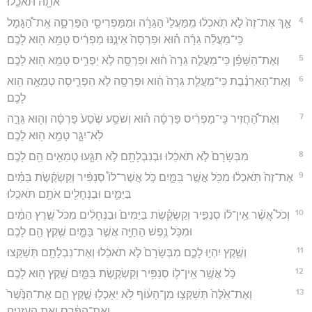
אֹתָ֖הּ תֹּאכֵֽלוּ׃
4
אַ֤ךְ אֶת־זֶה֙ לֹ֣א תֹֽאכְל֔וּ מִֽמַּעֲלֵי֙ הַגֵּרָ֔ה וּמִמַּפְרִיסֵ֖י הַפַּרְסָ֑ה אֶֽת־הַ֠גָּמָל
כִּֽי־מַעֲלֵ֨ה גֵרָ֜ה ה֗וּא וּפַרְסָה֙ אֵינֶ֣נּוּ מַפְרִ֔יס טָמֵ֥א ה֖וּא לָכֶֽם׃
5
וְאֶת־הַשָּׁפָ֗ן כִּֽי־מַעֲלֵ֤ה גֵרָה֙ ה֔וּא וּפַרְסָ֖ה לֹ֣א יַפְרִ֑יס טָמֵ֥א ה֖וּא לָכֶֽם׃
6
וְאֶת־הָאַרְנֶ֗בֶת כִּֽי־מַעֲלַ֤ת גֵּרָה֙ הִ֔וא וּפַרְסָ֖ה לֹ֣א הִפְרִ֑יסָה טְמֵאָ֥ה הִ֖וא
לָכֶֽם׃
7
וְאֶת־הַ֠חֲזִיר כִּֽי־מַפְרִ֨יס פַּרְסָ֜ה ה֗וּא וְשֹׁסַ֥ע שֶׁ֙סַע֙ פַּרְסָ֔ה וְה֖וּא גֵּרָ֣ה
לֹֽא־יִגָּ֑ר טָמֵ֥א ה֖וּא לָכֶֽם׃
8
מִבְּשָׂרָם֙ לֹ֣א תֹאכֵ֔לוּ וּבְנִבְלָתָ֖ם לֹ֣א תִגָּ֑עוּ טְמֵאִ֥ים הֵ֖ם לָכֶֽם׃
9
אֶת־זֶה֙ תֹּֽאכְל֔וּ מִכֹּ֖ל אֲשֶׁ֣ר בַּמָּ֑יִם כֹּ֣ל אֲשֶׁר־לוֹ֩ סְנַפִּ֨יר וְקַשְׂקֶ֜שֶׂת בַּמַּ֗יִם
בַּיַּמִּ֛ים וּבַנְּחָלִ֖ים אֹתָ֥ם תֹּאכֵֽלוּ׃
10
וְכֹל֩ אֲשֶׁ֨ר אֵֽין־ל֜וֹ סְנַפִּ֣יר וְקַשְׂקֶ֗שֶׂת בַּיַּמִּים֙ וּבַנְּחָלִ֔ים מִכֹּל֙ שֶׁ֣רֶץ הַמַּ֔יִם
וּמִכֹּ֛ל נֶ֥פֶשׁ הַחַיָּ֖ה אֲשֶׁ֣ר בַּמָּ֑יִם שֶׁ֥קֶץ הֵ֖ם לָכֶֽם׃
11
וְשֶׁ֖קֶץ יִהְי֣וּ לָכֶ֑ם מִבְּשָׂרָם֙ לֹ֣א תֹאכֵ֔לוּ וְאֶת־נִבְלָתָ֖ם תְּשַׁקֵּֽצוּ׃
12
כֹּ֣ל אֲשֶׁ֥ר אֵֽין־ל֛וֹ סְנַפִּ֥יר וְקַשְׂקֶ֖שֶׂת בַּמָּ֑יִם שֶׁ֥קֶץ ה֖וּא לָכֶֽם׃
13
וְאֶת־אֵ֙לֶּה֙ תְּשַׁקְּצ֣וּ מִן־הָע֔וֹף לֹ֥א יֵאָכְל֖וּ שֶׁ֣קֶץ הֵ֑ם אֶת־הַנֶּ֙שֶׁר֙
וְאֶת־הַפֶּ֔רֶס וְאֵ֖ת הָעָזְנִיָּֽה׃