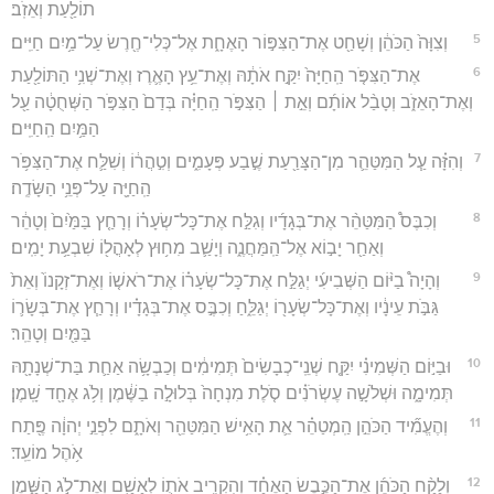
תוֹלַ֖עַת וְאֵזֹֽב׃
5
וְצִוָּה֙ הַכֹּהֵ֔ן וְשָׁחַ֖ט אֶת־הַצִּפּ֣וֹר הָאֶחָ֑ת אֶל־כְּלִי־חֶ֖רֶשׂ עַל־מַ֥יִם חַיִּֽים׃
6
אֶת־הַצִּפֹּ֤ר הַֽחַיָּה֙ יִקַּ֣ח אֹתָ֔הּ וְאֶת־עֵ֥ץ הָאֶ֛רֶז וְאֶת־שְׁנִ֥י הַתּוֹלַ֖עַת
וְאֶת־הָאֵזֹ֑ב וְטָבַ֨ל אוֹתָ֜ם וְאֵ֣ת ׀ הַצִּפֹּ֣ר הַֽחַיָּ֗ה בְּדַם֙ הַצִּפֹּ֣ר הַשְּׁחֻטָ֔ה עַ֖ל
הַמַּ֥יִם הַֽחַיִּֽים׃
7
וְהִזָּ֗ה עַ֧ל הַמִּטַּהֵ֛ר מִן־הַצָּרַ֖עַת שֶׁ֣בַע פְּעָמִ֑ים וְטִ֣הֲר֔וֹ וְשִׁלַּ֛ח אֶת־הַצִּפֹּ֥ר
הַֽחַיָּ֖ה עַל־פְּנֵ֥י הַשָּׂדֶֽה׃
8
וְכִבֶּס֩ הַמִּטַּהֵ֨ר אֶת־בְּגָדָ֜יו וְגִלַּ֣ח אֶת־כָּל־שְׂעָר֗וֹ וְרָחַ֤ץ בַּמַּ֙יִם֙ וְטָהֵ֔ר
וְאַחַ֖ר יָב֣וֹא אֶל־הַֽמַּחֲנֶ֑ה וְיָשַׁ֛ב מִח֥וּץ לְאָהֳל֖וֹ שִׁבְעַ֥ת יָמִֽים׃
9
וְהָיָה֩ בַיּ֨וֹם הַשְּׁבִיעִ֜י יְגַלַּ֣ח אֶת־כָּל־שְׂעָר֗וֹ אֶת־רֹאשׁ֤וֹ וְאֶת־זְקָנוֹ֙ וְאֵת֙
גַּבֹּ֣ת עֵינָ֔יו וְאֶת־כָּל־שְׂעָר֖וֹ יְגַלֵּ֑חַ וְכִבֶּ֣ס אֶת־בְּגָדָ֗יו וְרָחַ֧ץ אֶת־בְּשָׂר֛וֹ
בַּמַּ֖יִם וְטָהֵֽר׃
10
וּבַיּ֣וֹם הַשְּׁמִינִ֗י יִקַּ֤ח שְׁנֵֽי־כְבָשִׂים֙ תְּמִימִ֔ים וְכַבְשָׂ֥ה אַחַ֛ת בַּת־שְׁנָתָ֖הּ
תְּמִימָ֑ה וּשְׁלֹשָׁ֣ה עֶשְׂרֹנִ֗ים סֹ֤לֶת מִנְחָה֙ בְּלוּלָ֣ה בַשֶּׁ֔מֶן וְלֹ֥ג אֶחָ֖ד שָֽׁמֶן׃
11
וְהֶעֱמִ֞יד הַכֹּהֵ֣ן הַֽמְטַהֵ֗ר אֵ֛ת הָאִ֥ישׁ הַמִּטַּהֵ֖ר וְאֹתָ֑ם לִפְנֵ֣י יְהוָ֔ה פֶּ֖תַח
אֹ֥הֶל מוֹעֵֽד׃
12
וְלָקַ֨ח הַכֹּהֵ֜ן אֶת־הַכֶּ֣בֶשׂ הָאֶחָ֗ד וְהִקְרִ֥יב אֹת֛וֹ לְאָשָׁ֖ם וְאֶת־לֹ֣ג הַשָּׁ֑מֶן