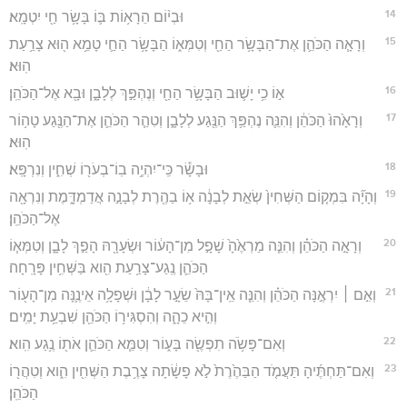
14
וּבְי֨וֹם הֵרָא֥וֹת בּ֛וֹ בָּשָׂ֥ר חַ֖י יִטְמָֽא׃
15
וְרָאָ֧ה הַכֹּהֵ֛ן אֶת־הַבָּשָׂ֥ר הַחַ֖י וְטִמְּא֑וֹ הַבָּשָׂ֥ר הַחַ֛י טָמֵ֥א ה֖וּא צָרַ֥עַת
הֽוּא׃
16
א֣וֹ כִ֥י יָשׁ֛וּב הַבָּשָׂ֥ר הַחַ֖י וְנֶהְפַּ֣ךְ לְלָבָ֑ן וּבָ֖א אֶל־הַכֹּהֵֽן׃
17
וְרָאָ֙הוּ֙ הַכֹּהֵ֔ן וְהִנֵּ֛ה נֶהְפַּ֥ךְ הַנֶּ֖גַע לְלָבָ֑ן וְטִהַ֧ר הַכֹּהֵ֛ן אֶת־הַנֶּ֖גַע טָה֥וֹר
הֽוּא׃
18
וּבָשָׂ֕ר כִּֽי־יִהְיֶ֥ה בֽוֹ־בְעֹר֖וֹ שְׁחִ֑ין וְנִרְפָּֽא׃
19
וְהָיָ֞ה בִּמְק֤וֹם הַשְּׁחִין֙ שְׂאֵ֣ת לְבָנָ֔ה א֥וֹ בַהֶ֖רֶת לְבָנָ֣ה אֲדַמְדָּ֑מֶת וְנִרְאָ֖ה
אֶל־הַכֹּהֵֽן׃
20
וְרָאָ֣ה הַכֹּהֵ֗ן וְהִנֵּ֤ה מַרְאֶ֙הָ֙ שָׁפָ֣ל מִן־הָע֔וֹר וּשְׂעָרָ֖הּ הָפַ֣ךְ לָבָ֑ן וְטִמְּא֧וֹ
הַכֹּהֵ֛ן נֶֽגַע־צָרַ֥עַת הִ֖וא בַּשְּׁחִ֥ין פָּרָֽחָה׃
21
וְאִ֣ם ׀ יִרְאֶ֣נָּה הַכֹּהֵ֗ן וְהִנֵּ֤ה אֵֽין־בָּהּ֙ שֵׂעָ֣ר לָבָ֔ן וּשְׁפָלָ֥ה אֵינֶ֛נָּה מִן־הָע֖וֹר
וְהִ֣יא כֵהָ֑ה וְהִסְגִּיר֥וֹ הַכֹּהֵ֖ן שִׁבְעַ֥ת יָמִֽים׃
22
וְאִם־פָּשֹׂ֥ה תִפְשֶׂ֖ה בָּע֑וֹר וְטִמֵּ֧א הַכֹּהֵ֛ן אֹת֖וֹ נֶ֥גַע הִֽוא׃
23
וְאִם־תַּחְתֶּ֜יהָ תַּעֲמֹ֤ד הַבַּהֶ֙רֶת֙ לֹ֣א פָשָׂ֔תָה צָרֶ֥בֶת הַשְּׁחִ֖ין הִ֑וא וְטִהֲר֖וֹ
הַכֹּהֵֽן׃