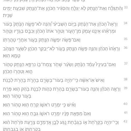
33
וְהִ֨תְגַּלָּ֔ח וְאֶת־הַנֶּ֖תֶק לֹ֣א יְגַלֵּ֑חַ וְהִסְגִּ֨יר הַכֹּהֵ֧ן אֶת־הַנֶּ֛תֶק שִׁבְעַ֥ת יָמִ֖ים
שֵׁנִֽית׃
34
וְרָאָה֩ הַכֹּהֵ֨ן אֶת־הַנֶּ֜תֶק בַּיּ֣וֹם הַשְּׁבִיעִ֗י וְ֠הִנֵּה לֹא־פָשָׂ֤ה הַנֶּ֙תֶק֙ בָּע֔וֹר
וּמַרְאֵ֕הוּ אֵינֶ֥נּוּ עָמֹ֖ק מִן־הָע֑וֹר וְטִהַ֤ר אֹתוֹ֙ הַכֹּהֵ֔ן וְכִבֶּ֥ס בְּגָדָ֖יו וְטָהֵֽר׃
35
וְאִם־פָּשֹׂ֥ה יִפְשֶׂ֛ה הַנֶּ֖תֶק בָּע֑וֹר אַחֲרֵ֖י טָהֳרָתֽוֹ׃
36
וְרָאָ֙הוּ֙ הַכֹּהֵ֔ן וְהִנֵּ֛ה פָּשָׂ֥ה הַנֶּ֖תֶק בָּע֑וֹר לֹֽא־יְבַקֵּ֧ר הַכֹּהֵ֛ן לַשֵּׂעָ֥ר הַצָּהֹ֖ב
טָמֵ֥א הֽוּא׃
37
וְאִם־בְּעֵינָיו֩ עָמַ֨ד הַנֶּ֜תֶק וְשֵׂעָ֨ר שָׁחֹ֧ר צָֽמַח־בּ֛וֹ נִרְפָּ֥א הַנֶּ֖תֶק טָה֣וֹר
ה֑וּא וְטִהֲר֖וֹ הַכֹּהֵֽן׃
38
וְאִישׁ֙ אֽוֹ־אִשָּׁ֔ה כִּֽי־יִהְיֶ֥ה בְעוֹר־בְּשָׂרָ֖ם בֶּהָרֹ֑ת בֶּהָרֹ֖ת לְבָנֹֽת׃
39
וְרָאָ֣ה הַכֹּהֵ֗ן וְהִנֵּ֧ה בְעוֹר־בְּשָׂרָ֛ם בֶּהָרֹ֖ת כֵּה֣וֹת לְבָנֹ֑ת בֹּ֥הַק ה֛וּא פָּרַ֥ח
בָּע֖וֹר טָה֥וֹר הֽוּא׃
40
וְאִ֕ישׁ כִּ֥י יִמָּרֵ֖ט רֹאשׁ֑וֹ קֵרֵ֥חַ ה֖וּא טָה֥וֹר הֽוּא׃
41
וְאִם֙ מִפְּאַ֣ת פָּנָ֔יו יִמָּרֵ֖ט רֹאשׁ֑וֹ גִּבֵּ֥חַ ה֖וּא טָה֥וֹר הֽוּא׃
42
וְכִֽי־יִהְיֶ֤ה בַקָּרַ֙חַת֙ א֣וֹ בַגַּבַּ֔חַת נֶ֖גַע לָבָ֣ן אֲדַמְדָּ֑ם צָרַ֤עַת פֹּרַ֙חַת֙ הִ֔וא
בְּקָרַחְתּ֖וֹ א֥וֹ בְגַבַּחְתּֽוֹ׃