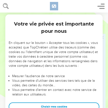
12
וַיְדַבֵּ֨ר מֹשֶׁ֜ה אֶֽל־אַהֲרֹ֗ן וְאֶ֣ל אֶ֠לְעָזָר וְאֶל־אִ֨יתָמָ֥ר ׀ בָּנָיו֮ הַנּֽוֹתָרִים֒ קְח֣וּ
אֶת־הַמִּנְחָ֗ה הַנּוֹתֶ֙רֶת֙ מֵאִשֵּׁ֣י יְהוָ֔ה וְאִכְל֥וּהָ מַצּ֖וֹת אֵ֣צֶל הַמִּזְבֵּ֑חַ כִּ֛י קֹ֥דֶשׁ
קָֽדָשִׁ֖ים הִֽוא׃
Hébreu / Grec - Texte original
13
וַאֲכַלְתֶּ֤ם אֹתָהּ֙ בְּמָק֣וֹם קָדֹ֔שׁ כִּ֣י חָקְךָ֤ וְחָק־בָּנֶ֙יךָ֙ הִ֔וא מֵאִשֵּׁ֖י יְהוָ֑ה
Votre vie privée est importante
Lévitique
10
כִּי־כֵ֖ן צֻוֵּֽיתִי׃
pour nous
14
וְאֵת֩ חֲזֵ֨ה הַתְּנוּפָ֜ה וְאֵ֣ת ׀ שׁ֣וֹק הַתְּרוּמָ֗ה תֹּֽאכְלוּ֙ בְּמָק֣וֹם טָה֔וֹר אַתָּ֕ה
וּבָנֶ֥יךָ וּבְנֹתֶ֖יךָ אִתָּ֑ךְ כִּֽי־חָקְךָ֤ וְחָק־בָּנֶ֙יךָ֙ נִתְּנ֔וּ מִזִּבְחֵ֥י שַׁלְמֵ֖י בְּנֵ֥י יִשְׂרָאֵֽל׃
En cliquant sur le bouton « Accepter tous les cookies », vous
acceptez que TopChrétien utilise des traceurs (comme des
15
שׁ֣וֹק הַתְּרוּמָ֞ה וַחֲזֵ֣ה הַתְּנוּפָ֗ה עַ֣ל אִשֵּׁ֤י הַחֲלָבִים֙ יָבִ֔יאוּ לְהָנִ֥יף תְּנוּפָ֖ה
cookies ou l'identifiant unique de votre compte utilisateur) et
לִפְנֵ֣י יְהוָ֑ה וְהָיָ֨ה לְךָ֜ וּלְבָנֶ֤יךָ אִתְּךָ֙ לְחָק־עוֹלָ֔ם כַּאֲשֶׁ֖ר צִוָּ֥ה יְהוָֽה׃
traite vos données à caractère personnel (comme vos
16
données de navigation et les informations renseignées dans
וְאֵ֣ת ׀ שְׂעִ֣יר הַֽחַטָּ֗את דָּרֹ֥שׁ דָּרַ֛שׁ מֹשֶׁ֖ה וְהִנֵּ֣ה שֹׂרָ֑ף וַ֠יִּקְצֹף
votre compte utilisateur) dans les buts suivants :
עַל־אֶלְעָזָ֤ר וְעַל־אִֽיתָמָר֙ בְּנֵ֣י אַהֲרֹ֔ן הַנּוֹתָרִ֖ם לֵאמֹֽר׃
17
מַדּ֗וּעַ לֹֽא־אֲכַלְתֶּ֤ם אֶת־הַֽחַטָּאת֙ בִּמְק֣וֹם הַקֹּ֔דֶשׁ כִּ֛י קֹ֥דֶשׁ קָֽדָשִׁ֖ים
Mesurer l'audience de notre service
הִ֑וא וְאֹתָ֣הּ ׀ נָתַ֣ן לָכֶ֗ם לָשֵׂאת֙ אֶת־עֲוֺ֣ן הָעֵדָ֔ה לְכַפֵּ֥ר עֲלֵיהֶ֖ם לִפְנֵ֥י יְהוָֽה׃
Vous permettre d'utiliser des services tiers tels que de la
vidéo, des cartes du monde…
18
הֵ֚ן לֹא־הוּבָ֣א אֶת־דָּמָ֔הּ אֶל־הַקֹּ֖דֶשׁ פְּנִ֑ימָה אָכ֨וֹל תֹּאכְל֥וּ אֹתָ֛הּ בַּקֹּ֖דֶשׁ
Vous permettre d'entrer en contact avec notre service de
כַּאֲשֶׁ֥ר צִוֵּֽיתִי׃
relation aux utilisateurs.
19
וַיְדַבֵּ֨ר אַהֲרֹ֜ן אֶל־מֹשֶׁ֗ה הֵ֣ן הַ֠יּוֹם הִקְרִ֨יבוּ אֶת־חַטָּאתָ֤ם וְאֶת־עֹֽלָתָם֙
לִפְנֵ֣י יְהוָ֔ה וַתִּקְרֶ֥אנָה אֹתִ֖י כָּאֵ֑לֶּה וְאָכַ֤לְתִּי חַטָּאת֙ הַיּ֔וֹם הַיִּיטַ֖ב בְּעֵינֵ֥י
Choisir mes cookies