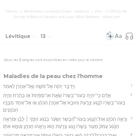
Hébreu : © Westminster Leningrad Codex - tanach.us --- Grec : © 2010 by the
Society of Biblical Literature and Logos Bible Software - sblgnt.com
Lévitique
13
Seuls les Évangiles sont disponibles en vidéo pour le moment.
Maladies de la peau chez l'homme
1
וַיְדַבֵּ֣ר יְהוָ֔ה אֶל־מֹשֶׁ֥ה וְאֶֽל־אַהֲרֹ֖ן לֵאמֹֽר׃
2
אָדָ֗ם כִּֽי־יִהְיֶ֤ה בְעוֹר־בְּשָׂרוֹ֙ שְׂאֵ֤ת אֽוֹ־סַפַּ֙חַת֙ א֣וֹ בַהֶ֔רֶת וְהָיָ֥ה
בְעוֹר־בְּשָׂר֖וֹ לְנֶ֣גַע צָרָ֑עַת וְהוּבָא֙ אֶל־אַהֲרֹ֣ן הַכֹּהֵ֔ן א֛וֹ אֶל־אַחַ֥ד מִבָּנָ֖יו
הַכֹּהֲנִֽים׃
3
וְרָאָ֣ה הַכֹּהֵ֣ן אֶת־הַנֶּ֣גַע בְּעֽוֹר־הַ֠בָּשָׂר וְשֵׂעָ֨ר בַּנֶּ֜גַע הָפַ֣ךְ ׀ לָבָ֗ן וּמַרְאֵ֤ה
הַנֶּ֙גַע֙ עָמֹק֙ מֵע֣וֹר בְּשָׂר֔וֹ נֶ֥גַע צָרַ֖עַת ה֑וּא וְרָאָ֥הוּ הַכֹּהֵ֖ן וְטִמֵּ֥א אֹתֽוֹ׃
4
וְאִם־בַּהֶרֶת֩ לְבָנָ֨ה הִ֜וא בְּע֣וֹר בְּשָׂר֗וֹ וְעָמֹק֙ אֵין־מַרְאֶ֣הָ מִן־הָע֔וֹר