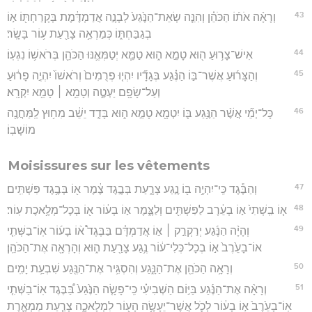
43
וְרָאָ֨ה אֹת֜וֹ הַכֹּהֵ֗ן וְהִנֵּ֤ה שְׂאֵת־הַנֶּ֙גַע֙ לְבָנָ֣ה אֲדַמְדֶּ֔מֶת בְּקָרַחְתּ֖וֹ א֣וֹ
בְגַבַּחְתּ֑וֹ כְּמַרְאֵ֥ה צָרַ֖עַת ע֥וֹר בָּשָֽׂר׃
44
אִישׁ־צָר֥וּעַ ה֖וּא טָמֵ֣א ה֑וּא טַמֵּ֧א יְטַמְּאֶ֛נּוּ הַכֹּהֵ֖ן בְּרֹאשׁ֥וֹ נִגְעֽוֹ׃
45
וְהַצָּר֜וּעַ אֲשֶׁר־בּ֣וֹ הַנֶּ֗גַע בְּגָדָ֞יו יִהְי֤וּ פְרֻמִים֙ וְרֹאשׁוֹ֙ יִהְיֶ֣ה פָר֔וּעַ
וְעַל־שָׂפָ֖ם יַעְטֶ֑ה וְטָמֵ֥א ׀ טָמֵ֖א יִקְרָֽא׃
46
כָּל־יְמֵ֞י אֲשֶׁ֨ר הַנֶּ֥גַע בּ֛וֹ יִטְמָ֖א טָמֵ֣א ה֑וּא בָּדָ֣ד יֵשֵׁ֔ב מִח֥וּץ לַֽמַּחֲנֶ֖ה
מוֹשָׁבֽוֹ׃
Moisissures sur les vêtements
47
וְהַבֶּ֕גֶד כִּֽי־יִהְיֶ֥ה ב֖וֹ נֶ֣גַע צָרָ֑עַת בְּבֶ֣גֶד צֶ֔מֶר א֖וֹ בְּבֶ֥גֶד פִּשְׁתִּֽים׃
48
א֤וֹ בִֽשְׁתִי֙ א֣וֹ בְעֵ֔רֶב לַפִּשְׁתִּ֖ים וְלַצָּ֑מֶר א֣וֹ בְע֔וֹר א֖וֹ בְּכָל־מְלֶ֥אכֶת עֽוֹר׃
49
וְהָיָ֨ה הַנֶּ֜גַע יְרַקְרַ֣ק ׀ א֣וֹ אֲדַמְדָּ֗ם בַּבֶּגֶד֩ א֨וֹ בָע֜וֹר אֽוֹ־בַשְּׁתִ֤י
אוֹ־בָעֵ֙רֶב֙ א֣וֹ בְכָל־כְּלִי־ע֔וֹר נֶ֥גַע צָרַ֖עַת ה֑וּא וְהָרְאָ֖ה אֶת־הַכֹּהֵֽן׃
50
וְרָאָ֥ה הַכֹּהֵ֖ן אֶת־הַנָּ֑גַע וְהִסְגִּ֥יר אֶת־הַנֶּ֖גַע שִׁבְעַ֥ת יָמִֽים׃
51
וְרָאָ֨ה אֶת־הַנֶּ֜גַע בַּיּ֣וֹם הַשְּׁבִיעִ֗י כִּֽי־פָשָׂ֤ה הַנֶּ֙גַע֙ בַּ֠בֶּגֶד אֽוֹ־בַשְּׁתִ֤י
אֽוֹ־בָעֵ֙רֶב֙ א֣וֹ בָע֔וֹר לְכֹ֛ל אֲשֶׁר־יֵעָשֶׂ֥ה הָע֖וֹר לִמְלָאכָ֑ה צָרַ֧עַת מַמְאֶ֛רֶת