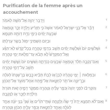
Purification de la femme après un
accouchement
1
וַיְדַבֵּ֥ר יְהוָ֖ה אֶל־מֹשֶׁ֥ה לֵּאמֹֽר׃
2
דַּבֵּ֞ר אֶל־בְּנֵ֤י יִשְׂרָאֵל֙ לֵאמֹ֔ר אִשָּׁה֙ כִּ֣י תַזְרִ֔יעַ וְיָלְדָ֖ה זָכָ֑ר וְטָֽמְאָה֙
שִׁבְעַ֣ת יָמִ֔ים כִּימֵ֛י נִדַּ֥ת דְּוֺתָ֖הּ תִּטְמָֽא׃
3
וּבַיּ֖וֹם הַשְּׁמִינִ֑י יִמּ֖וֹל בְּשַׂ֥ר עָרְלָתֽוֹ׃
4
וּשְׁלֹשִׁ֥ים יוֹם֙ וּשְׁלֹ֣שֶׁת יָמִ֔ים תֵּשֵׁ֖ב בִּדְמֵ֣י טָהֳרָ֑ה בְּכָל־קֹ֣דֶשׁ לֹֽא־תִגָּ֗ע
וְאֶל־הַמִּקְדָּשׁ֙ לֹ֣א תָבֹ֔א עַד־מְלֹ֖את יְמֵ֥י טָהֳרָֽהּ׃
5
וְאִם־נְקֵבָ֣ה תֵלֵ֔ד וְטָמְאָ֥ה שְׁבֻעַ֖יִם כְּנִדָּתָ֑הּ וְשִׁשִּׁ֥ים יוֹם֙ וְשֵׁ֣שֶׁת יָמִ֔ים
תֵּשֵׁ֖ב עַל־דְּמֵ֥י טָהֳרָֽה׃
6
וּבִמְלֹ֣את ׀ יְמֵ֣י טָהֳרָ֗הּ לְבֵן֮ א֣וֹ לְבַת֒ תָּבִ֞יא כֶּ֤בֶשׂ בֶּן־שְׁנָתוֹ֙ לְעֹלָ֔ה
וּבֶן־יוֹנָ֥ה אוֹ־תֹ֖ר לְחַטָּ֑את אֶל־פֶּ֥תַח אֹֽהֶל־מוֹעֵ֖ד אֶל־הַכֹּהֵֽן׃
7
וְהִקְרִיב֞וֹ לִפְנֵ֤י יְהוָה֙ וְכִפֶּ֣ר עָלֶ֔יהָ וְטָהֲרָ֖ה מִמְּקֹ֣ר דָּמֶ֑יהָ זֹ֤את תּוֹרַת֙
הַיֹּלֶ֔דֶת לַזָּכָ֖ר א֥וֹ לַנְּקֵבָֽה׃
8
וְאִם־לֹ֨א תִמְצָ֣א יָדָהּ֮ דֵּ֣י שֶׂה֒ וְלָקְחָ֣ה שְׁתֵּֽי־תֹרִ֗ים א֤וֹ שְׁנֵי֙ בְּנֵ֣י יוֹנָ֔ה אֶחָ֥ד
לְעֹלָ֖ה וְאֶחָ֣ד לְחַטָּ֑את וְכִפֶּ֥ר עָלֶ֛יהָ הַכֹּהֵ֖ן וְטָהֵֽרָה׃