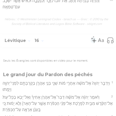
וְהַדָּוָה֙ בְּנִדָּתָ֔הּ וְהַזָּב֙ אֶת־זוֹב֔וֹ לַזָּכָ֖ר וְלַנְּקֵבָ֑ה וּלְאִ֕ישׁ אֲשֶׁ֥ר יִשְׁכַּ֖ב
עִם־טְמֵאָֽה׃
Hébreu : © Westminster Leningrad Codex - tanach.us --- Grec : © 2010 by the
Society of Biblical Literature and Logos Bible Software - sblgnt.com
Lévitique
16
Seuls les Évangiles sont disponibles en vidéo pour le moment.
Le grand jour du Pardon des péchés
1
וַיְדַבֵּ֤ר יְהוָה֙ אֶל־מֹשֶׁ֔ה אַחֲרֵ֣י מ֔וֹת שְׁנֵ֖י בְּנֵ֣י אַהֲרֹ֑ן בְּקָרְבָתָ֥ם לִפְנֵי־יְהוָ֖ה
וַיָּמֻֽתוּ׃
2
וַיֹּ֨אמֶר יְהוָ֜ה אֶל־מֹשֶׁ֗ה דַּבֵּר֮ אֶל־אַהֲרֹ֣ן אָחִיךָ֒ וְאַל־יָבֹ֤א בְכָל־עֵת֙
אֶל־הַקֹּ֔דֶשׁ מִבֵּ֖ית לַפָּרֹ֑כֶת אֶל־פְּנֵ֨י הַכַּפֹּ֜רֶת אֲשֶׁ֤ר עַל־הָאָרֹן֙ וְלֹ֣א יָמ֔וּת כִּ֚י
בֶּֽעָנָ֔ן אֵרָאֶ֖ה עַל־הַכַּפֹּֽרֶת׃