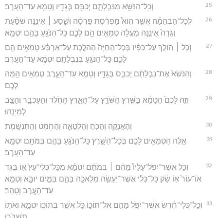
25
וְכָל־הַנֹּשֵׂ֖א מִנִּבְלָתָ֑ם יְכַבֵּ֥ס בְּגָדָ֖יו וְטָמֵ֥א עַד־הָעָֽרֶב׃
26
לְֽכָל־הַבְּהֵמָ֡ה אֲשֶׁ֣ר הִוא֩ מַפְרֶ֨סֶת פַּרְסָ֜ה וְשֶׁ֣סַע ׀ אֵינֶ֣נָּה שֹׁסַ֗עַת
וְגֵרָה֙ אֵינֶ֣נָּה מַעֲלָ֔ה טְמֵאִ֥ים הֵ֖ם לָכֶ֑ם כָּל־הַנֹּגֵ֥עַ בָּהֶ֖ם יִטְמָֽא׃
27
וְכֹ֣ל ׀ הוֹלֵ֣ךְ עַל־כַּפָּ֗יו בְּכָל־הַֽחַיָּה֙ הַהֹלֶ֣כֶת עַל־אַרְבַּ֔ע טְמֵאִ֥ים הֵ֖ם
לָכֶ֑ם כָּל־הַנֹּגֵ֥עַ בְּנִבְלָתָ֖ם יִטְמָ֥א עַד־הָעָֽרֶב׃
28
וְהַנֹּשֵׂא֙ אֶת־נִבְלָתָ֔ם יְכַבֵּ֥ס בְּגָדָ֖יו וְטָמֵ֣א עַד־הָעָ֑רֶב טְמֵאִ֥ים הֵ֖מָּה
לָכֶֽם׃
29
וְזֶ֤ה לָכֶם֙ הַטָּמֵ֔א בַּשֶּׁ֖רֶץ הַשֹּׁרֵ֣ץ עַל־הָאָ֑רֶץ הַחֹ֥לֶד וְהָעַכְבָּ֖ר וְהַצָּ֥ב
לְמִינֵֽהוּ׃
30
וְהָאֲנָקָ֥ה וְהַכֹּ֖חַ וְהַלְּטָאָ֑ה וְהַחֹ֖מֶט וְהַתִּנְשָֽׁמֶת׃
31
אֵ֛לֶּה הַטְּמֵאִ֥ים לָכֶ֖ם בְּכָל־הַשָּׁ֑רֶץ כָּל־הַנֹּגֵ֧עַ בָּהֶ֛ם בְּמֹתָ֖ם יִטְמָ֥א
עַד־הָעָֽרֶב׃
32
וְכֹ֣ל אֲשֶׁר־יִפֹּל־עָלָיו֩ מֵהֶ֨ם ׀ בְּמֹתָ֜ם יִטְמָ֗א מִכָּל־כְּלִי־עֵץ֙ א֣וֹ בֶ֤גֶד
אוֹ־עוֹר֙ א֣וֹ שָׂ֔ק כָּל־כְּלִ֕י אֲשֶׁר־יֵעָשֶׂ֥ה מְלָאכָ֖ה בָּהֶ֑ם בַּמַּ֧יִם יוּבָ֛א וְטָמֵ֥א
עַד־הָעֶ֖רֶב וְטָהֵֽר׃
33
וְכָל־כְּלִי־חֶ֔רֶשׂ אֲשֶׁר־יִפֹּ֥ל מֵהֶ֖ם אֶל־תּוֹכ֑וֹ כֹּ֣ל אֲשֶׁ֧ר בְּתוֹכ֛וֹ יִטְמָ֖א וְאֹת֥וֹ
תִשְׁבֹּֽרוּ׃