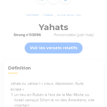
TopChrétien
TopBible
Lexique Hébreu / Grec
Yahats
Strong n°03096
Prononciation [yah'-hats]
Voir les versets relatifs
Définition
Jahats ou Jahtsa = « creux, dépression, foulé,
écrasé »
un lieu en Ruben à l'est de la Mer Morte où
Israël vainquit Sihon le roi des Amoréens; site
incertain