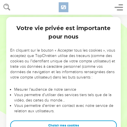
Votre vie privée est importante
pour nous
NE MANQUEZ PAS L’ÉVÉNEMENT
En cliquant sur le bouton « Accepter tous les cookies », vous
DE L’ANNÉE !
acceptez que TopChrétien utilise des traceurs (comme des
cookies ou l'identifiant unique de votre compte utilisateur) et
ET SI LEURS ERREURS POUVAIENT VOUS ÉVITER LES
traite vos données à caractère personnel (comme vos
VOTRES ?
données de navigation et les informations renseignées dans
votre compte utilisateur) dans les buts suivants :
On admire souvent les leaders pour leurs réussites, leur impact,
leur foi ou leur vision. Mais on voit moins les doutes, les erreurs
Mesurer l'audience de notre service
Vous permettre d'utiliser des services tiers tels que de la
et les saisons difficiles qu'ils ont traversés, alors même que ce
vidéo, des cartes du monde…
sont elles qui les ont façonnés.
Vous permettre d'entrer en contact avec notre service de
relation aux utilisateurs.
Dans cette conférence, leaders, entrepreneurs, et responsables
reviennent sur les erreurs marquantes de leur parcours et les
clés pour avancer avec plus de sagesse afin que leurs erreurs
Choisir mes cookies