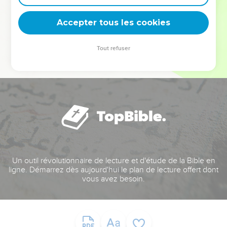
deviennent vos tremplins. Que vous guidiez un ministère, une
équipe, un groupe ou une famille, leur expérience est faite
Accepter tous les cookies
pour vous.
Tout refuser
Je découvre l’événement
Un outil révolutionnaire de lecture et d'étude de la Bible en
ligne. Démarrez dès aujourd'hui le plan de lecture offert dont
vous avez besoin.