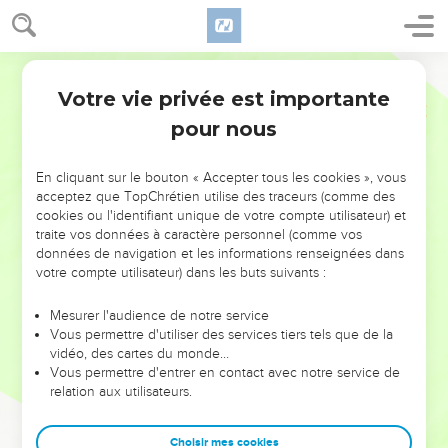
Votre vie privée est importante
pour nous
NE MANQUEZ PAS L’ÉVÉNEMENT
En cliquant sur le bouton « Accepter tous les cookies », vous
DE L’ANNÉE !
acceptez que TopChrétien utilise des traceurs (comme des
cookies ou l'identifiant unique de votre compte utilisateur) et
ET SI LEURS ERREURS POUVAIENT VOUS ÉVITER LES
traite vos données à caractère personnel (comme vos
VOTRES ?
données de navigation et les informations renseignées dans
votre compte utilisateur) dans les buts suivants :
On admire souvent les leaders pour leurs réussites, leur impact,
leur foi ou leur vision. Mais on voit moins les doutes, les erreurs
Mesurer l'audience de notre service
Vous permettre d'utiliser des services tiers tels que de la
et les saisons difficiles qu'ils ont traversés, alors même que ce
vidéo, des cartes du monde…
sont elles qui les ont façonnés.
Vous permettre d'entrer en contact avec notre service de
relation aux utilisateurs.
Dans cette conférence, leaders, entrepreneurs, et responsables
reviennent sur les erreurs marquantes de leur parcours et les
clés pour avancer avec plus de sagesse afin que leurs erreurs
Choisir mes cookies