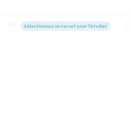
Contenus
Versions
Commentaires
Strong
Dictionnaire
Paramètres de lecture
Afficher les numéros de versets
Mode dyslexique
Désactivé
Simple
Coul
eur
Police d'écriture
Serif
Sans-serif