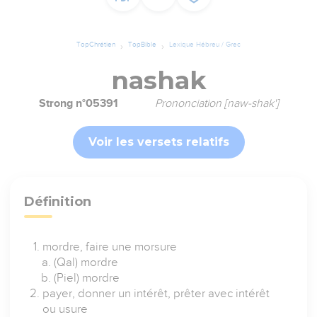
TopChrétien
TopBible
Lexique Hébreu / Grec
nashak
Strong n°05391
Prononciation [naw-shak']
Voir les versets relatifs
Définition
mordre, faire une morsure
(Qal) mordre
(Piel) mordre
payer, donner un intérêt, prêter avec intérêt
ou usure