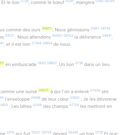
0738
01241
0398
08799
 Et le lion
, comme le bœuf
, mangera
01677
01897
08799
us comme des ours
, Nous gémissons
03123
06960
08762
04941
es
; Nous attendons
la délivrance
,
444
07368
08804
, et il est loin
de nous.
77
0693
08802
0738
en embuscade
, Un lion
dans un lieu
01677
07909
 comme une ourse
à qui l’on a enlevé
ses
99
05458
03820
l’enveloppe
de leur cœur
; Je les dévorerai
03833
02416
07704
; Les bêtes
des champs
les mettront en
0376
05127
08799
06440
0738
mme
qui fuit
devant
un lion
Et que