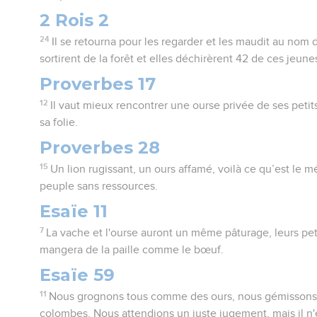
2 Rois 2
24
Il se retourna pour les regarder et les maudit au nom 
sortirent de la forêt et elles déchirèrent 42 de ces jeune
Proverbes 17
12
Il vaut mieux rencontrer une ourse privée de ses pet
sa folie.
Proverbes 28
15
Un lion rugissant, un ours affamé, voilà ce qu’est le 
peuple sans ressources.
Esaïe 11
7
La vache et l'ourse auront un même pâturage, leurs pet
mangera de la paille comme le bœuf.
Esaïe 59
11
Nous grognons tous comme des ours, nous gémisson
colombes. Nous attendions un juste jugement, mais il n'est