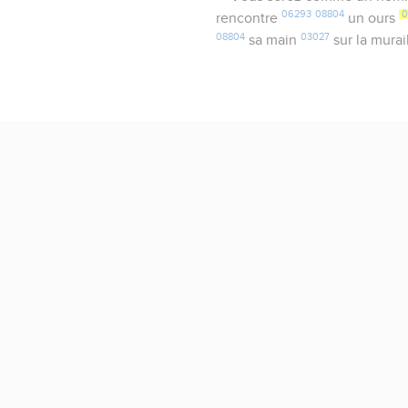
06293
08804
0
rencontre
un ours
08804
03027
sa main
sur la murai