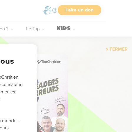
Faire un don
ien ?
Le Top
FERMER
nous
opChrétien
utilisateur)
n et les
:
 du monde…
eurs.