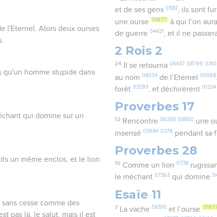
0582
et de ses gens
, ils sont f
01677
une ourse
à qui l’on aur
de l'Eternel. Alors deux ourses
04421
de guerre
, et il ne passer
s.
2 Rois 2
24
06437
08799
0310
Il se retourna
its qu'un homme stupide dans
08034
03068
au nom
de l’Eternel
03293
01234
forêt
, et déchirèrent
Proverbes 17
méchant qui domine sur un
12
06298
08800
Rencontre
une o
03684
0376
insensé
pendant sa f
Proverbes 28
its un même enclos, et le lion
15
0738
Comme un lion
rugissa
07563
0
le méchant
qui domine
Esaïe 11
s sans cesse comme des
7
06510
0167
La vache
et l’ourse
 pas là, le salut, mais il est