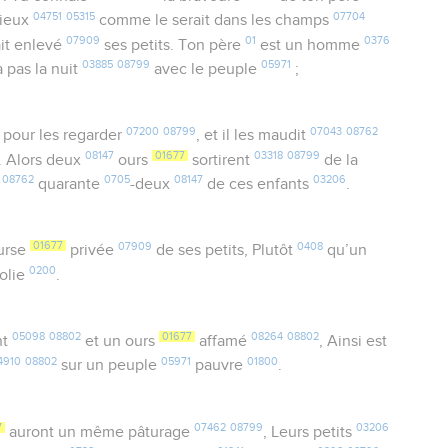
04751
05315
07704
urieux
comme le serait dans les champs
07909
01
0376
ait enlevé
ses petits. Ton père
est un homme
03885
08799
05971
a pas la nuit
avec le peuple
;
07200
08799
07043
08762
pour les regarder
, et il les maudit
08147
01677
03318
08799
. Alors deux
ours
sortirent
de la
08762
0705
08147
03206
quarante
-deux
de ces enfants
.
01677
07909
0408
urse
privée
de ses petits, Plutôt
qu’un
0200
olie
.
05098
08802
01677
08264
08802
nt
et un ours
affamé
, Ainsi est
4910
08802
05971
01800
sur un peuple
pauvre
.
7
07462
08799
03206
auront un même pâturage
, Leurs petits