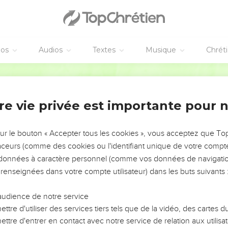
éos
Audios
Textes
Musique
Chrét
re vie privée est importante pour 
NEMENT DE L’ANNÉE !
ÉVITER LES VOTRES ?
sur le bouton « Accepter tous les cookies », vous acceptez que T
traceurs (comme des cookies ou l'identifiant unique de votre compte 
tes, leur impact, leur foi ou leur vision. Mais on voit
s données à caractère personnel (comme vos données de navigatio
fficiles qu'ils ont traversés, alors même que ce sont
 renseignées dans votre compte utilisateur) dans les buts suivants 
audience de notre service
s, et responsables reviennent sur les erreurs
 avancer avec plus de sagesse afin que leurs erreurs
ttre d'utiliser des services tiers tels que de la vidéo, des cartes
un ministère, une équipe, un groupe ou une famille,
ttre d'entrer en contact avec notre service de relation aux utilisat