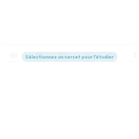
Contenus
Versions
Commentaires
Strong
Dictionnaire
Paramètres de lecture
Afficher les numéros de versets
Mode dyslexique
Désactivé
Simple
Coul
eur