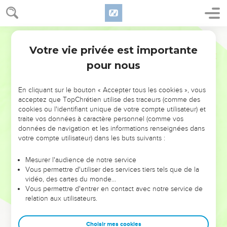
Votre vie privée est importante
pour nous
NE MANQUEZ PAS L’ÉVÉNEMENT
En cliquant sur le bouton « Accepter tous les cookies », vous
DE L’ANNÉE !
acceptez que TopChrétien utilise des traceurs (comme des
cookies ou l'identifiant unique de votre compte utilisateur) et
ET SI LEURS ERREURS POUVAIENT VOUS ÉVITER LES
traite vos données à caractère personnel (comme vos
VOTRES ?
données de navigation et les informations renseignées dans
votre compte utilisateur) dans les buts suivants :
On admire souvent les leaders pour leurs réussites, leur impact,
leur foi ou leur vision. Mais on voit moins les doutes, les erreurs
Mesurer l'audience de notre service
Vous permettre d'utiliser des services tiers tels que de la
et les saisons difficiles qu'ils ont traversés, alors même que ce
vidéo, des cartes du monde…
sont elles qui les ont façonnés.
Vous permettre d'entrer en contact avec notre service de
relation aux utilisateurs.
Dans cette conférence, leaders, entrepreneurs, et responsables
reviennent sur les erreurs marquantes de leur parcours et les
clés pour avancer avec plus de sagesse afin que leurs erreurs
Choisir mes cookies