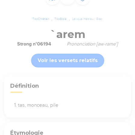
TopChrétien
TopBible
Lexique Hébreu / Grec
`arem
Strong n°06194
Prononciation [aw-rame']
Voir les versets relatifs
Définition
tas, monceau, pile
Étymologie