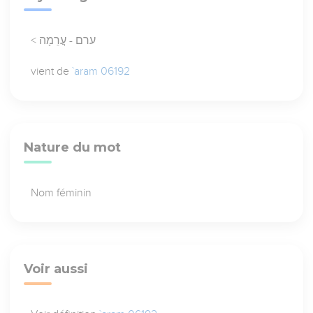
< ערם - עֲרֵמָה
vient de
`aram 06192
Nature du mot
Nom féminin
Voir aussi