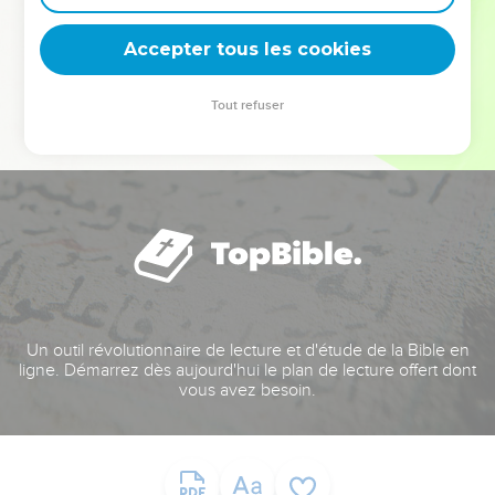
deviennent vos tremplins. Que vous guidiez un ministère, une
équipe, un groupe ou une famille, leur expérience est faite
Accepter tous les cookies
pour vous.
Tout refuser
Je découvre l’événement
Un outil révolutionnaire de lecture et d'étude de la Bible en
ligne. Démarrez dès aujourd'hui le plan de lecture offert dont
vous avez besoin.