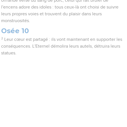
offrande verse du sang de porc, celui qui fait brûler de
l'encens adore des idoles : tous ceux-là ont choisi de suivre
leurs propres voies et trouvent du plaisir dans leurs
monstruosités.
Osée 10
2
Leur cœur est partagé : ils vont maintenant en supporter les
conséquences. L'Eternel démolira leurs autels, détruira leurs
statues.