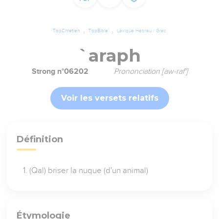
TopChrétien
TopBible
Lexique Hébreu / Grec
`araph
Strong n°06202
Prononciation [aw-raf']
Voir les versets relatifs
Définition
(Qal) briser la nuque (d'un animal)
Étymologie