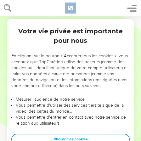
Votre vie privée est importante
pour nous
NE MANQUEZ PAS L’ÉVÉNEMENT
En cliquant sur le bouton « Accepter tous les cookies », vous
DE L’ANNÉE !
acceptez que TopChrétien utilise des traceurs (comme des
cookies ou l'identifiant unique de votre compte utilisateur) et
ET SI LEURS ERREURS POUVAIENT VOUS ÉVITER LES
traite vos données à caractère personnel (comme vos
VOTRES ?
données de navigation et les informations renseignées dans
votre compte utilisateur) dans les buts suivants :
On admire souvent les leaders pour leurs réussites, leur impact,
leur foi ou leur vision. Mais on voit moins les doutes, les erreurs
Mesurer l'audience de notre service
Vous permettre d'utiliser des services tiers tels que de la
et les saisons difficiles qu'ils ont traversés, alors même que ce
vidéo, des cartes du monde…
sont elles qui les ont façonnés.
Vous permettre d'entrer en contact avec notre service de
relation aux utilisateurs.
Dans cette conférence, leaders, entrepreneurs, et responsables
reviennent sur les erreurs marquantes de leur parcours et les
clés pour avancer avec plus de sagesse afin que leurs erreurs
Choisir mes cookies