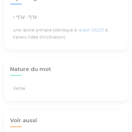
< ערף - עָרַף
une racine primaire (identique à
`araph 06201
à
travers l'idée d'inclinaison)
Nature du mot
Verbe
Voir aussi