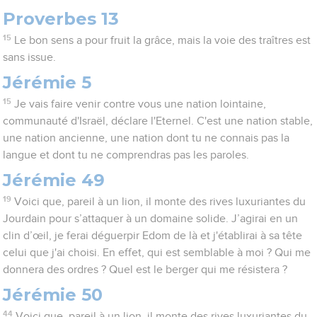
Proverbes 13
15
Le bon sens a pour fruit la grâce, mais la voie des traîtres est
sans issue.
Jérémie 5
15
Je vais faire venir contre vous une nation lointaine,
communauté d'Israël, déclare l'Eternel. C'est une nation stable,
une nation ancienne, une nation dont tu ne connais pas la
langue et dont tu ne comprendras pas les paroles.
Jérémie 49
19
Voici que, pareil à un lion, il monte des rives luxuriantes du
Jourdain pour s’attaquer à un domaine solide. J’agirai en un
clin d’œil, je ferai déguerpir Edom de là et j'établirai à sa tête
celui que j'ai choisi. En effet, qui est semblable à moi ? Qui me
donnera des ordres ? Quel est le berger qui me résistera ?
Jérémie 50
44
Voici que, pareil à un lion, il monte des rives luxuriantes du