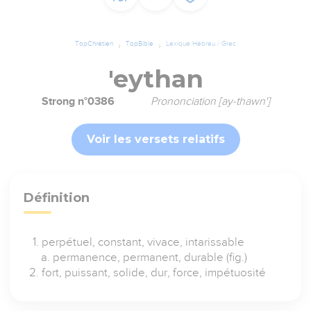
TopChrétien
TopBible
Lexique Hébreu / Grec
'eythan
Strong n°0386
Prononciation [ay-thawn']
Voir les versets relatifs
Définition
perpétuel, constant, vivace, intarissable
permanence, permanent, durable (fig.)
fort, puissant, solide, dur, force, impétuosité