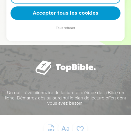
deviennent vos tremplins. Que vous guidiez un ministère, une
équipe, un groupe ou une famille, leur expérience est faite
Accepter tous les cookies
pour vous.
Tout refuser
Je découvre l’événement
Un outil révolutionnaire de lecture et d'étude de la Bible en
ligne. Démarrez dès aujourd'hui le plan de lecture offert dont
vous avez besoin.