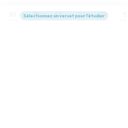
Contenus
Versions
Commentaires
Strong
Dictionnaire
Paramètres de lecture
Afficher les numéros de versets
Mode dyslexique
Désactivé
Simple
Coul
eur
Police d'écriture
Serif
Sans-serif
Taille de texte