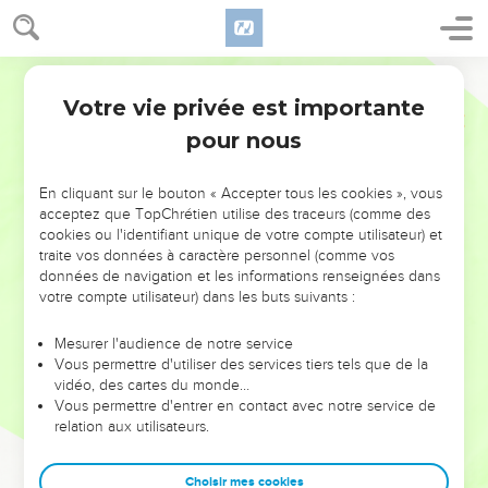
Votre vie privée est importante
pour nous
NE MANQUEZ PAS L’ÉVÉNEMENT
En cliquant sur le bouton « Accepter tous les cookies », vous
DE L’ANNÉE !
acceptez que TopChrétien utilise des traceurs (comme des
cookies ou l'identifiant unique de votre compte utilisateur) et
ET SI LEURS ERREURS POUVAIENT VOUS ÉVITER LES
traite vos données à caractère personnel (comme vos
VOTRES ?
données de navigation et les informations renseignées dans
votre compte utilisateur) dans les buts suivants :
On admire souvent les leaders pour leurs réussites, leur impact,
leur foi ou leur vision. Mais on voit moins les doutes, les erreurs
Mesurer l'audience de notre service
Vous permettre d'utiliser des services tiers tels que de la
et les saisons difficiles qu'ils ont traversés, alors même que ce
vidéo, des cartes du monde…
sont elles qui les ont façonnés.
Vous permettre d'entrer en contact avec notre service de
relation aux utilisateurs.
Dans cette conférence, leaders, entrepreneurs, et responsables
reviennent sur les erreurs marquantes de leur parcours et les
clés pour avancer avec plus de sagesse afin que leurs erreurs
Choisir mes cookies