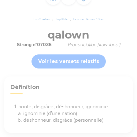
TopChrétien
TopBible
Lexique Hébreu / Grec
qalown
Strong n°07036
Prononciation [kaw-lone']
Voir les versets relatifs
Définition
honte, disgrâce, déshonneur, ignominie
ignominie (d'une nation)
déshonneur, disgrâce (personnelle)