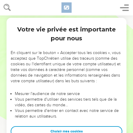
Votre vie privée est importante
pour nous
NE MANQUEZ PAS L’ÉVÉNEMENT
En cliquant sur le bouton « Accepter tous les cookies », vous
DE L’ANNÉE !
acceptez que TopChrétien utilise des traceurs (comme des
cookies ou l'identifiant unique de votre compte utilisateur) et
ET SI LEURS ERREURS POUVAIENT VOUS ÉVITER LES
traite vos données à caractère personnel (comme vos
VOTRES ?
données de navigation et les informations renseignées dans
votre compte utilisateur) dans les buts suivants :
On admire souvent les leaders pour leurs réussites, leur impact,
leur foi ou leur vision. Mais on voit moins les doutes, les erreurs
Mesurer l'audience de notre service
Vous permettre d'utiliser des services tiers tels que de la
et les saisons difficiles qu'ils ont traversés, alors même que ce
vidéo, des cartes du monde…
sont elles qui les ont façonnés.
Vous permettre d'entrer en contact avec notre service de
relation aux utilisateurs.
Dans cette conférence, leaders, entrepreneurs, et responsables
reviennent sur les erreurs marquantes de leur parcours et les
clés pour avancer avec plus de sagesse afin que leurs erreurs
Choisir mes cookies