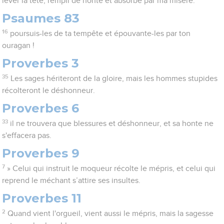
lever la tête, rempli de honte et absorbé par ma misère.
Psaumes 83
16
poursuis-les de ta tempête et épouvante-les par ton
ouragan !
Proverbes 3
35
Les sages hériteront de la gloire, mais les hommes stupides
récolteront le déshonneur.
Proverbes 6
33
il ne trouvera que blessures et déshonneur, et sa honte ne
s'effacera pas.
Proverbes 9
7
» Celui qui instruit le moqueur récolte le mépris, et celui qui
reprend le méchant s’attire ses insultes.
Proverbes 11
2
Quand vient l'orgueil, vient aussi le mépris, mais la sagesse