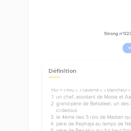
Strong n°02
V
Définition
Hur = « trou », « caverne », « blancheur »
un chef, assistant de Moïse et A
grand-père de Betsaleel, un des
ci-dessus
le 4ème des 5 rois de Madian qu
père de Rephaja au temps de N
père de Ben-Hur qui fut haut fo