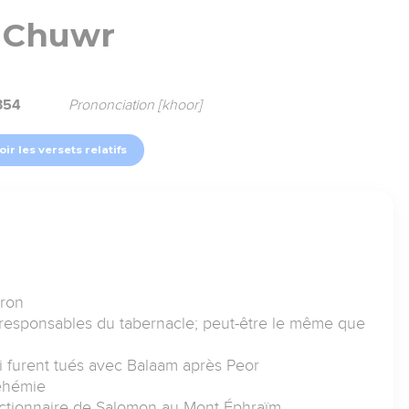
Chuwr
354
Prononciation [khoor]
oir les versets relatifs
aron
 responsables du tabernacle; peut-être le même que
i furent tués avec Balaam après Peor
éhémie
nctionnaire de Salomon au Mont Éphraïm