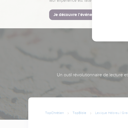
leur expérience est faite pour vous.
Je découvre l’événement
Un outil révolutionnaire de lecture e
TopChrétien
TopBible
Lexique Hébreu / Gre