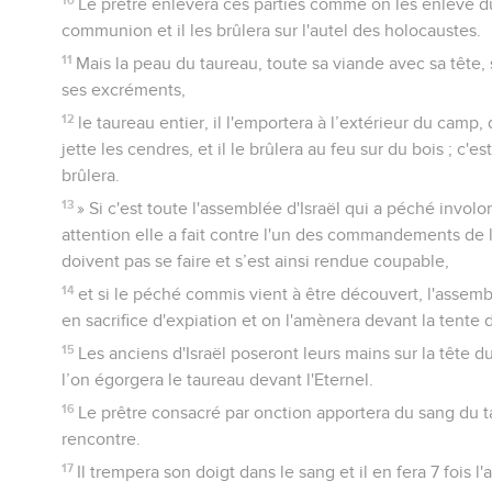
Le prêtre enlèvera ces parties comme on les enlève du
communion et il les brûlera sur l'autel des holocaustes.
11
Mais la peau du taureau, toute sa viande avec sa tête, s
ses excréments,
12
le taureau entier, il l'emportera à l’extérieur du camp,
jette les cendres, et il le brûlera au feu sur du bois ; c'e
brûlera.
13
» Si c'est toute l'assemblée d'Israël qui a péché involo
attention elle a fait contre l'un des commandements de 
doivent pas se faire et s’est ainsi rendue coupable,
14
et si le péché commis vient à être découvert, l'assemb
en sacrifice d'expiation et on l'amènera devant la tente 
15
Les anciens d'Israël poseront leurs mains sur la tête d
l’on égorgera le taureau devant l'Eternel.
16
Le prêtre consacré par onction apportera du sang du t
rencontre.
17
Il trempera son doigt dans le sang et il en fera 7 fois l