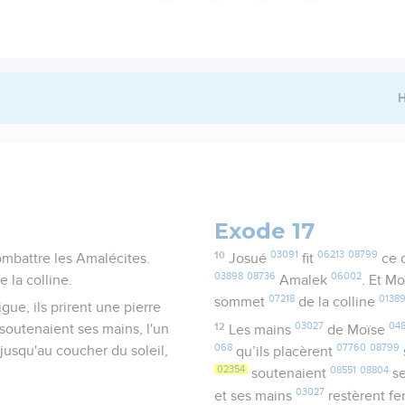
H
Exode 17
10
03091
06213
08799
ombattre les Amalécites.
Josué
fit
ce q
03898
08736
06002
 la colline.
Amalek
. Et M
07218
0138
sommet
de la colline
ue, ils prirent une pierre
12
03027
04
r soutenaient ses mains, l'un
Les mains
de Moïse
068
07760
08799
s jusqu'au coucher du soleil,
qu’ils placèrent
02354
08551
08804
soutenaient
se
03027
et ses mains
restèrent f