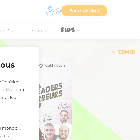
Faire un don
ien ?
Le Top
FERMER
nous
opChrétien
utilisateur)
n et les
:
 du monde…
eurs.