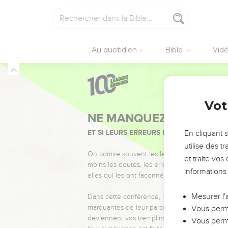
Au quotidien
Bible
Vid
Vot
NE MANQUEZ PAS L’ÉVÉ
ET SI LEURS ERREURS POUVAIENT VOUS 
En cliquant 
utilise des 
On admire souvent les leaders pour leurs réussi
et traite vo
moins les doutes, les erreurs et les saisons di
informations
elles qui les ont façonnés.
Mesurer l'
Dans cette conférence, leaders, entrepreneur
marquantes de leur parcours et les clés pour
Vous perme
deviennent vos tremplins. Que vous guidiez 
Vous perme