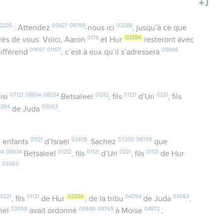
2205
03427
08798
02088
: Attendez
-nous ici
, jusqu’à ce que
0175
02354
ès de vous. Voici, Aaron
et Hur
resteront avec
01697
01167
05066
ifférend
, c’est à eux qu’il s’adressera
07121
08804
08034
01212
01121
0221
isi
Betsaleel
, fils
d’Uri
, fils
4294
03063
de Juda
.
01121
03478
07200
08798
 enfants
d’Israël
: Sachez
que
04
08034
01212
01121
0221
01121
Betsaleel
, fils
d’Uri
, fils
de Hur
03063
a
.
0221
01121
02354
04294
03063
, fils
de Hur
, de la tribu
de Juda
,
03068
06680
08765
04872
rnel
avait ordonné
à Moïse
;