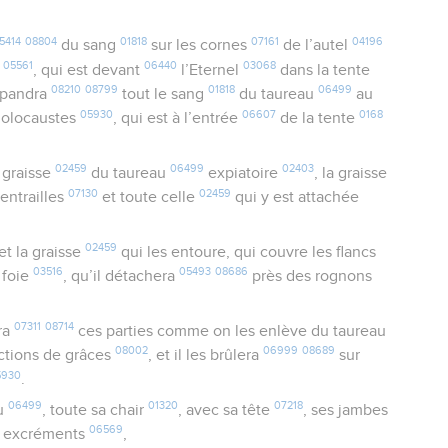
5414
08804
01818
07161
04196
du sang
sur les cornes
de l’autel
05561
06440
03068
s
, qui est devant
l’Eternel
dans la tente
08210
08799
01818
06499
répandra
tout le sang
du taureau
au
05930
06607
0168
olocaustes
, qui est à l’entrée
de la tente
02459
06499
02403
 graisse
du taureau
expiatoire
, la graisse
07130
02459
entrailles
et toute celle
qui y est attachée
02459
 et la graisse
qui les entoure, qui couvre les flancs
03516
05493
08686
 foie
, qu’il détachera
près des rognons
07311
08714
ra
ces parties comme on les enlève du taureau
08002
06999
08689
ctions de grâces
, et il les brûlera
sur
5930
.
06499
01320
07218
u
, toute sa chair
, avec sa tête
, ses jambes
06569
s excréments
,