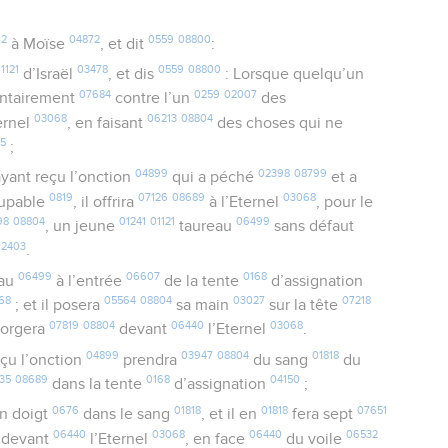
62
04872
0559
08800
à Moïse
, et dit
:
1121
03478
0559
08800
d’Israël
, et dis
: Lorsque quelqu’un
07684
0259
02007
ontairement
contre l’un
des
03068
06213
08804
ernel
, en faisant
des choses qui ne
35
;
04899
02398
08799
yant reçu l’onction
qui a péché
et a
0819
07126
08689
03068
upable
, il offrira
à l’Eternel
, pour le
98
08804
01241
01121
06499
, un jeune
taureau
sans défaut
02403
.
06499
06607
0168
eau
à l’entrée
de la tente
d’assignation
68
05564
08804
03027
07218
; et il posera
sa main
sur la tête
07819
08804
06440
03068
orgera
devant
l’Eternel
.
04899
03947
08804
01818
çu l’onction
prendra
du sang
du
35
08689
0168
04150
dans la tente
d’assignation
;
0676
01818
01818
07651
n doigt
dans le sang
, et il en
fera sept
06440
03068
06440
06532
devant
l’Eternel
, en face
du voile