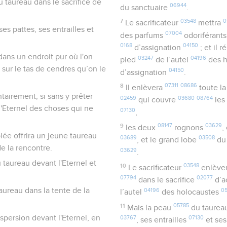
 taureau dans le sacrifice de
06944
du sanctuaire
.
7
03548
0
Le sacrificateur
mettra
es pattes, ses entrailles et
07004
des parfums
odoriférant
0168
04150
d’assignation
; et il 
 dans un endroit pur où l'on
03247
04196
pied
de l’autel
des h
st sur le tas de cendres qu’on le
04150
d’assignation
.
8
07311
08686
Il enlèvera
toute la
ntairement, si sans y prêter
02459
03680
08764
qui couvre
les 
l'Eternel des choses qui ne
07130
,
9
08147
03629
les deux
rognons
,
lée offrira un jeune taureau
03689
03508
, et le grand lobe
du
de la rencontre.
03629
.
u taureau devant l'Eternel et
10
03548
Le sacrificateur
enlève
07794
02077
dans le sacrifice
d’a
aureau dans la tente de la
04196
0
l’autel
des holocaustes
11
05785
Mais la peau
du taurea
'aspersion devant l'Eternel, en
03767
07130
, ses entrailles
et se