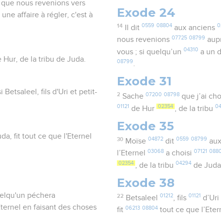
ce que nous revenions vers
Exode 24
une affaire à régler, c'est à
14
0559
08804
0
Il dit
aux anciens
07725
08799
nous revenions
aupr
04310
vous ; si quelqu’un
a un d
de Hur, de la tribu de Juda.
08799
.
Exode 31
 Betsaleel, fils d'Uri et petit-
2
07200
08798
Sache
que j’ai cho
01121
02354
0
de Hur
, de la tribu
Exode 35
uda, fit tout ce que l'Eternel
30
04872
0559
08799
Moïse
dit
aux
03068
07121
088
l’Eternel
a choisi
02354
04294
, de la tribu
de Jud
Exode 38
quelqu'un péchera
22
01212
01121
Betsaleel
, fils
d’Uri
ternel en faisant des choses
06213
08804
fit
tout ce que l’Ete