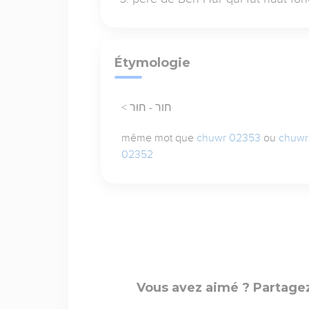
Étymologie
< חור - חוּר
même mot que
chuwr 02353
ou
chuwr
02352
Vous avez aimé ? Partagez