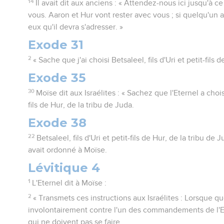
14
Il avait dit aux anciens : « Attendez-nous ici jusqu'à 
vous. Aaron et Hur vont rester avec vous ; si quelqu'un a 
eux qu'il devra s'adresser. »
Exode 31
2
« Sache que j'ai choisi Betsaleel, fils d'Uri et petit-fils 
Exode 35
30
Moïse dit aux Israélites : « Sachez que l'Eternel a choisi
fils de Hur, de la tribu de Juda.
Exode 38
22
Betsaleel, fils d'Uri et petit-fils de Hur, de la tribu de J
avait ordonné à Moïse.
Lévitique 4
1
L'Eternel dit à Moïse :
2
« Transmets ces instructions aux Israélites : Lorsque 
involontairement contre l'un des commandements de l'E
qui ne doivent pas se faire,