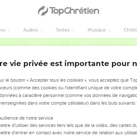
éos
Audios
Textes
Musique
Chrét
re vie privée est importante pour 
NEMENT DE L’ANNÉE !
ÉVITER LES VOTRES ?
sur le bouton « Accepter tous les cookies », vous acceptez que T
traceurs (comme des cookies ou l'identifiant unique de votre compte 
tes, leur impact, leur foi ou leur vision. Mais on voit
s données à caractère personnel (comme vos données de navigatio
fficiles qu'ils ont traversés, alors même que ce sont
 renseignées dans votre compte utilisateur) dans les buts suivants 
audience de notre service
s, et responsables reviennent sur les erreurs
 avancer avec plus de sagesse afin que leurs erreurs
ttre d'utiliser des services tiers tels que de la vidéo, des cartes
un ministère, une équipe, un groupe ou une famille,
ttre d'entrer en contact avec notre service de relation aux utilisat