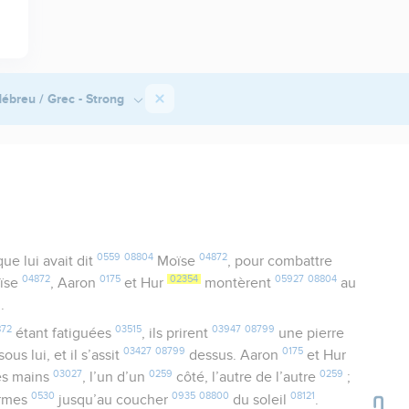
ébreu / Grec - Strong
0559
08804
04872
ue lui avait dit
Moïse
, pour combattre
04872
0175
02354
05927
08804
oïse
, Aaron
et Hur
montèrent
au
9
.
872
03515
03947
08799
étant fatiguées
, ils prirent
une pierre
03427
08799
0175
sous lui, et il s’assit
dessus. Aaron
et Hur
03027
0259
0259
s mains
, l’un d’un
côté, l’autre de l’autre
;
0530
0935
08800
08121
ermes
jusqu’au coucher
du soleil
.