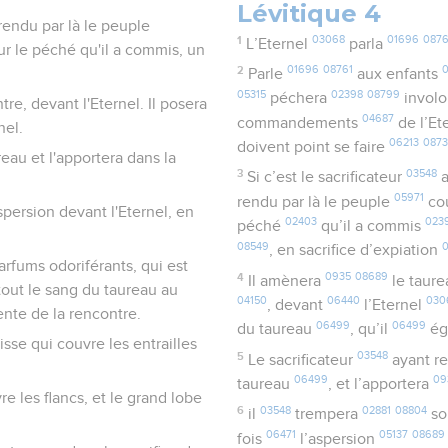
Lévitique 4
 rendu par là le peuple
1
03068
01696
087
L’Eternel
parla
pour le péché qu'il a commis, un
2
01696
08761
0
Parle
aux enfants
05315
02398
08799
péchera
invol
tre, devant l'Eternel. Il posera
04687
commandements
de l’Et
nel.
06213
087
doivent point se faire
eau et l'apportera dans la
3
03548
Si c’est le sacrificateur
a
05971
rendu par là le peuple
co
aspersion devant l'Eternel, en
02403
023
péché
qu’il a commis
08549
, en sacrifice d’expiation
arfums odoriférants, qui est
4
0935
08689
Il amènera
le taur
 tout le sang du taureau au
04150
06440
030
, devant
l’Eternel
tente de la rencontre.
06499
06499
du taureau
, qu’il
ég
aisse qui couvre les entrailles
5
03548
Le sacrificateur
ayant re
06499
09
taureau
, et l’apportera
re les flancs, et le grand lobe
6
03548
02881
08804
il
trempera
so
06471
05137
08689
fois
l’aspersion