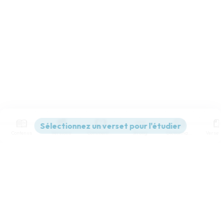
Contenus
Versions
Commentaires
Strong
Dictionnaire
Paramètres de lecture
Afficher les numéros de versets
Mode dyslexique