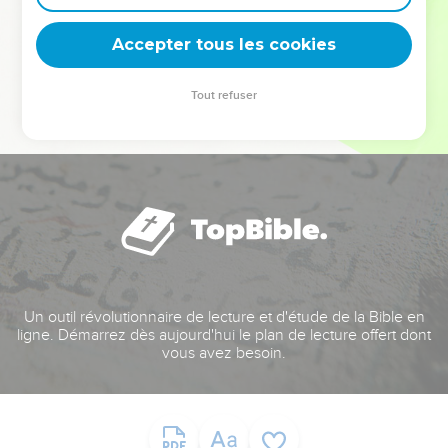
deviennent vos tremplins. Que vous guidiez un ministère, une
équipe, un groupe ou une famille, leur expérience est faite
Accepter tous les cookies
pour vous.
Tout refuser
Je découvre l’événement
Un outil révolutionnaire de lecture et d'étude de la Bible en
ligne. Démarrez dès aujourd'hui le plan de lecture offert dont
vous avez besoin.