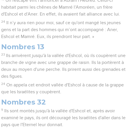
Un rescapé vint l'annoncer à Abram l'Hébreu. Celui-ci
habitait parmi les chênes de Mamré l'Amoréen, un frère
d'Eshcol et d'Aner. En effet, ils avaient fait alliance avec lui.
24
Il n’y aura rien pour moi, sauf ce qu'ont mangé les jeunes
gens et la part des hommes qui m’ont accompagné : Aner,
Eshcol et Mamré. Eux, ils prendront leur part. »
Nombres 13
23
Ils arrivèrent jusqu'à la vallée d'Eshcol, où ils coupèrent une
branche de vigne avec une grappe de raisin. Ils la portèrent à
deux au moyen d'une perche. Ils prirent aussi des grenades et
des figues.
24
On appela cet endroit vallée d'Eshcol à cause de la grappe
que les Israélites y coupèrent.
Nombres 32
9
Ils sont montés jusqu'à la vallée d'Eshcol et, après avoir
examiné le pays, ils ont découragé les Israélites d'aller dans le
pays que l'Eternel leur donnait.