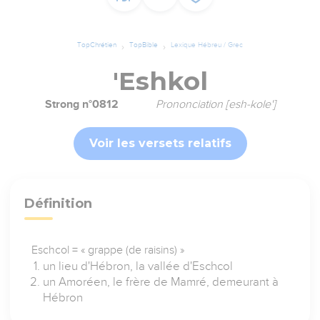
TopChrétien
TopBible
Lexique Hébreu / Grec
'Eshkol
Strong n°0812
Prononciation [esh-kole']
Voir les versets relatifs
Définition
Eschcol = « grappe (de raisins) »
un lieu d'Hébron, la vallée d'Eschcol
un Amoréen, le frère de Mamré, demeurant à
Hébron