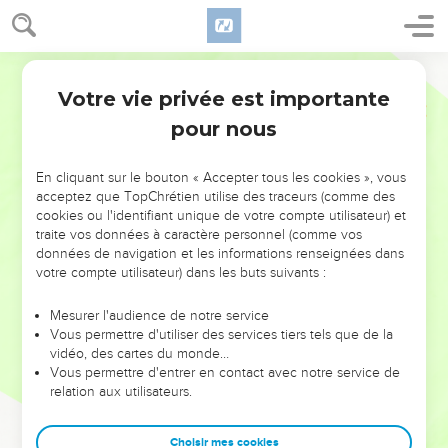
Votre vie privée est importante
pour nous
NE MANQUEZ PAS L’ÉVÉNEMENT
En cliquant sur le bouton « Accepter tous les cookies », vous
DE L’ANNÉE !
acceptez que TopChrétien utilise des traceurs (comme des
cookies ou l'identifiant unique de votre compte utilisateur) et
ET SI LEURS ERREURS POUVAIENT VOUS ÉVITER LES
traite vos données à caractère personnel (comme vos
VOTRES ?
données de navigation et les informations renseignées dans
votre compte utilisateur) dans les buts suivants :
On admire souvent les leaders pour leurs réussites, leur impact,
leur foi ou leur vision. Mais on voit moins les doutes, les erreurs
Mesurer l'audience de notre service
Vous permettre d'utiliser des services tiers tels que de la
et les saisons difficiles qu'ils ont traversés, alors même que ce
vidéo, des cartes du monde…
sont elles qui les ont façonnés.
Vous permettre d'entrer en contact avec notre service de
relation aux utilisateurs.
Dans cette conférence, leaders, entrepreneurs, et responsables
reviennent sur les erreurs marquantes de leur parcours et les
clés pour avancer avec plus de sagesse afin que leurs erreurs
Choisir mes cookies