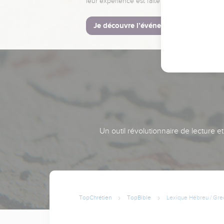
leur expérience est faite pour vous.
Je découvre l’événement
Un outil révolutionnaire de lecture e
TopChrétien
TopBible
Lexique Hébreu / Gre