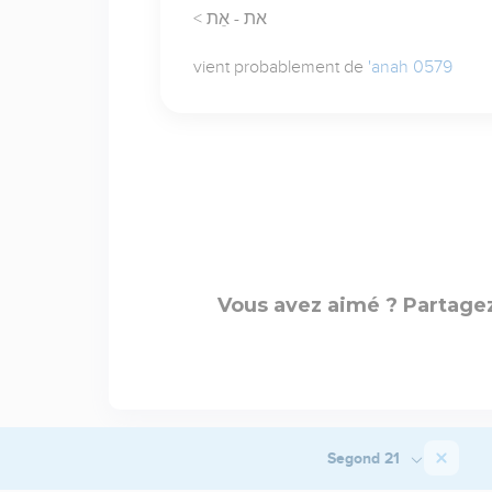
< את - אֵת
vient probablement de
'anah 0579
Vous avez aimé ? Partagez
Segond 21