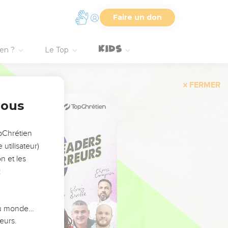
Faire un don
ien ?
Le Top
FERMER
nous
opChrétien
utilisateur)
n et les
:
 du monde…
eurs.