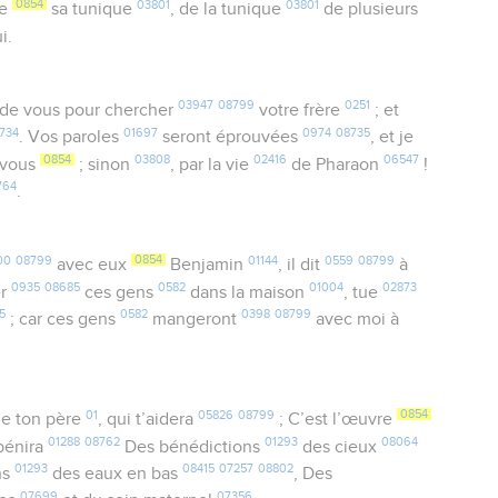
0854
03801
03801
e
sa tunique
, de la tunique
de plusieurs
ui.
03947
08799
0251
de vous pour chercher
votre frère
; et
734
01697
0974
08735
. Vos paroles
seront éprouvées
, et je
0854
03808
02416
06547
 vous
; sinon
, par la vie
de Pharaon
!
764
.
00
08799
0854
01144
0559
08799
avec eux
Benjamin
, il dit
à
0935
08685
0582
01004
02873
er
ces gens
dans la maison
, tue
5
0582
0398
08799
; car ces gens
mangeront
avec moi à
01
05826
08799
0854
e ton père
, qui t’aidera
; C’est l’œuvre
01288
08762
01293
08064
 bénira
Des bénédictions
des cieux
01293
08415
07257
08802
ns
des eaux en bas
, Des
07699
07356