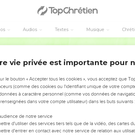
éos
Audios
Textes
Musique
Chrét
re vie privée est importante pour 
NEMENT DE L’ANNÉE !
ÉVITER LES VOTRES ?
sur le bouton « Accepter tous les cookies », vous acceptez que T
traceurs (comme des cookies ou l'identifiant unique de votre compte 
tes, leur impact, leur foi ou leur vision. Mais on voit
s données à caractère personnel (comme vos données de navigatio
fficiles qu'ils ont traversés, alors même que ce sont
 renseignées dans votre compte utilisateur) dans les buts suivants 
audience de notre service
s, et responsables reviennent sur les erreurs
 avancer avec plus de sagesse afin que leurs erreurs
ttre d'utiliser des services tiers tels que de la vidéo, des cartes
un ministère, une équipe, un groupe ou une famille,
ttre d'entrer en contact avec notre service de relation aux utilisat