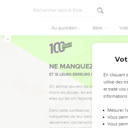
Au quotidien
Bible
Vid
Vot
NE MANQUEZ PAS L’ÉVÉ
ET SI LEURS ERREURS POUVAIENT VOUS 
En cliquant 
utilise des 
On admire souvent les leaders pour leurs réussi
et traite vo
moins les doutes, les erreurs et les saisons di
informations
elles qui les ont façonnés.
Mesurer l'
Dans cette conférence, leaders, entrepreneur
marquantes de leur parcours et les clés pour
Vous perme
deviennent vos tremplins. Que vous guidiez 
Vous perme