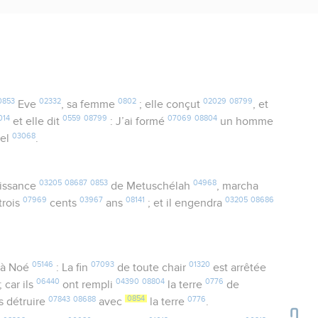
0853
02332
0802
02029
08799
Eve
, sa femme
; elle conçut
, et
014
0559
08799
07069
08804
et elle dit
: J’ai formé
un homme
03068
nel
.
03205
08687
0853
04968
aissance
de Metuschélah
, marcha
07969
03967
08141
03205
08686
trois
cents
ans
; et il engendra
05146
07093
01320
à Noé
: La fin
de toute chair
est arrêtée
06440
04390
08804
0776
; car ils
ont rempli
la terre
de
07843
08688
0854
0776
es détruire
avec
la terre
.