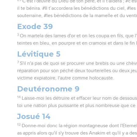
C'est l'œuvre du Dieu de ton père, et il t'aidera ; #c'e
il te bénira. #Il t’accordera les bénédictions du ciel, #le
souterraine, #les bénédictions de la mamelle et du vent
Exode 39
3
On martela des lames d'or et on les coupa en fils, que l
teintes en bleu, en pourpre et en cramoisi et dans le fin l
Lévitique 5
7
S'il n'a pas de quoi se procurer une brebis ou une chèvre,
réparation pour son péché deux tourterelles ou deux j
victime expiatoire, l'autre comme holocauste.
Deutéronome 9
14
Laisse-moi les détruire et effacer leur nom de dessous l
toi une nation plus puissante et plus nombreuse que ce 
Josué 14
12
Donne-moi donc la région montagneuse dont l'Eternel 
as appris alors qu'il s'y trouve des Anakim et qu'il y a des 