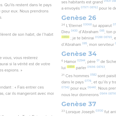
01431
08
ses habitants est grand
. Qu'ils restent dans le pays
07971
08762
a envoyés
pour le d
te pour eux. Nous prendrons
Genèse 26
s.
24
03068
0
L’Eternel
lui apparut
0430
085
Dieu
d’Abraham
, ton 
llèrent de son habit, de l’habit
0854
01288
08765
; je te bénirai
, 
085
d’Abraham
, mon serviteur
Genèse 34
e vous, vous resterez
6
02544
01
Hamor
, père
de Sich
aurai si la vérité est de votre
0854
01696
08763
lui
parler
.
es espions. »
21
0582
Ces hommes
sont paisi
0776
dans le pays
, et qu’ils y t
ndant : « Fais entrer ces
07342
06440
pour eux
. Nous pr
s, car ils mangeront avec moi
05414
0879
nous leur donnerons
Genèse 37
23
03130
Lorsque Joseph
fut arr