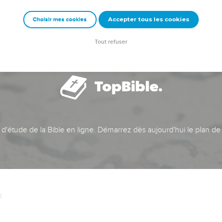
Accepter tous les cookies
Choisir mes cookies
Tout refuser
t d'étude de la Bible en ligne. Démarrez dès aujourd'hui le plan de
c