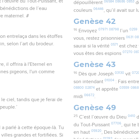
st l'œuvre du Tout-Puissant, et
06584
08686
0853
dépouillèrent
d
s bénédictions de l’eau
06446
couleurs
, qu’il avait sur l
re maternel. #
Genèse 42
16
07971
08798
0259
Envoyez
l’un
'on entrelaça dans les étoffes
0631
08
vous, restez prisonniers
in, selon l’art du brodeur.
0571
saurai si la vérité
est chez
07270
08
vous êtes des espions
Genèse 43
 il offrira à l'Eternel en
eunes pigeons, l'un comme
16
03130
072
Dès que Joseph
vit
01004
son intendant
: Fais entr
08800
02874
03559
0868
et apprête
06672
midi
.
e ciel, tandis que je ferai de
Genèse 49
peuple.’
25
0410
C’est l’œuvre du Dieu
d
07706
du Tout-Puissant
, qui te
a parlé à cette époque-là. Tu
05920
en haut
, Des bénédictio
villes grandes et fortifiées. Si
01293