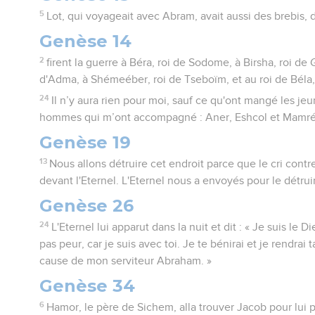
5
Lot, qui voyageait avec Abram, avait aussi des brebis, 
Genèse 14
2
firent la guerre à Béra, roi de Sodome, à Birsha, roi de
d'Adma, à Shémeéber, roi de Tseboïm, et au roi de Béla, 
24
Il n’y aura rien pour moi, sauf ce qu'ont mangé les jeu
hommes qui m’ont accompagné : Aner, Eshcol et Mamré. E
Genèse 19
13
Nous allons détruire cet endroit parce que le cri contr
devant l'Eternel. L'Eternel nous a envoyés pour le détruir
Genèse 26
24
L'Eternel lui apparut dans la nuit et dit : « Je suis le
pas peur, car je suis avec toi. Je te bénirai et je rendr
cause de mon serviteur Abraham. »
Genèse 34
6
Hamor, le père de Sichem, alla trouver Jacob pour lui p