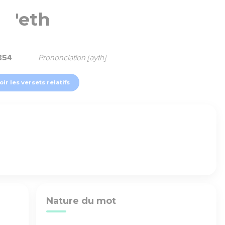
'eth
854
Prononciation [ayth]
oir les versets relatifs
Nature du mot