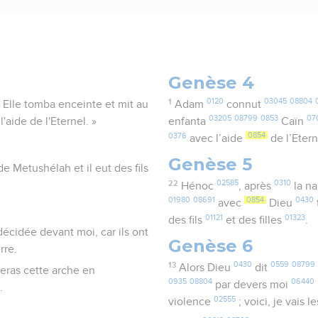
Genèse 4
1
0120
03045
08804
Elle tomba enceinte et mit au
Adam
connut
03205
08799
0853
07
'aide de l'Eternel. »
enfanta
Caïn
0376
0854
avec l’aide
de l’Eter
Genèse 5
 Metushélah et il eut des fils
22
02585
0310
Hénoc
, après
la n
01980
08691
0854
0430
avec
Dieu
01121
01323
des fils
et des filles
.
décidée devant moi, car ils ont
Genèse 6
rre.
13
0430
0559
08799
Alors Dieu
dit
seras cette arche en
0935
08804
06440
par devers moi
.
02555
violence
; voici, je vais l