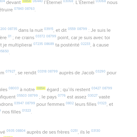
804
0854
06440
03068
03068
devant
l’Eternel
. L’Eternel
nous
07843
08763
étruire
.
7200
08735
03915
0559
08799
dans la nuit
, et dit
: Je suis le
01
03372
08799
père
; ne crains
point, car je suis avec toi
07235
08689
02233
et je multiplierai
ta postérité
, à cause
05650
.
07927
03318
08799
03290
em
, se rendit
auprès de Jacob
pour
08003
0854
03427
08799
bles
à notre
égard ; qu’ils restent
05503
08799
0776
03027
rafiquent
; le pays
est assez
vaste
03947
08799
0802
01323
endrons
pour femmes
leurs filles
, et
9
01323
nos filles
.
0935
08804
0251
03130
ivé
auprès de ses frères
, ils le