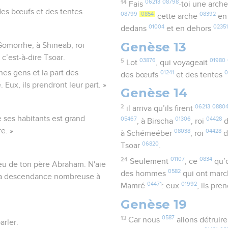
14
06213
08798
Fais
-toi une arch
des bœufs et des tentes.
08799
0854
08392
cette arche
en 
01004
0235
dedans
et en dehors
Genèse 13
 Gomorrhe, à Shineab, roi
c’est-à-dire Tsoar.
5
03876
01980
Lot
, qui voyageait
nes gens et la part des
01241
0
des bœufs
et des tentes
ux, ils prendront leur part. »
Genèse 14
2
06213
0880
il arriva qu’ils firent
e ses habitants est grand
05467
01306
04428
, à Birscha
, roi
d
e. »
08038
04428
à Schémeéber
, roi
d
06820
Tsoar
.
24
01107
0834
Seulement
, ce
qu’
 Dieu de ton père Abraham. N'aie
0582
des hommes
qui ont mar
ai ta descendance nombreuse à
04471
01992
Mamré
: eux
, ils pre
Genèse 19
13
0587
Car nous
allons détruir
arler.