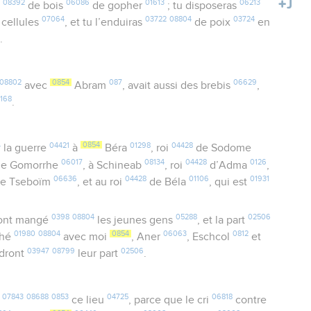
08392
06086
01613
06213
e
de bois
de gopher
; tu disposeras
07064
03722
08804
03724
cellules
, et tu l’enduiras
de poix
en
1
.
08802
0854
087
06629
avec
Abram
, avait aussi des brebis
,
168
.
4
04421
0854
01298
04428
la guerre
à
Béra
, roi
de Sodome
06017
08134
04428
0126
e Gomorrhe
, à Schineab
, roi
d’Adma
,
06636
04428
01106
01931
e Tseboïm
, et au roi
de Béla
, qui est
0398
08804
05288
02506
ont mangé
les jeunes gens
, et la part
01980
08804
0854
06063
0812
ché
avec moi
, Aner
, Eschcol
et
03947
08799
02506
ndront
leur part
.
07843
08688
0853
04725
06818
e
ce lieu
, parce que le cri
contre