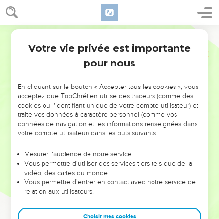
Votre vie privée est importante
pour nous
NE MANQUEZ PAS L’ÉVÉNEMENT
En cliquant sur le bouton « Accepter tous les cookies », vous
DE L’ANNÉE !
acceptez que TopChrétien utilise des traceurs (comme des
cookies ou l'identifiant unique de votre compte utilisateur) et
ET SI LEURS ERREURS POUVAIENT VOUS ÉVITER LES
traite vos données à caractère personnel (comme vos
VOTRES ?
données de navigation et les informations renseignées dans
votre compte utilisateur) dans les buts suivants :
On admire souvent les leaders pour leurs réussites, leur impact,
leur foi ou leur vision. Mais on voit moins les doutes, les erreurs
Mesurer l'audience de notre service
Vous permettre d'utiliser des services tiers tels que de la
et les saisons difficiles qu'ils ont traversés, alors même que ce
vidéo, des cartes du monde…
sont elles qui les ont façonnés.
Vous permettre d'entrer en contact avec notre service de
relation aux utilisateurs.
Dans cette conférence, leaders, entrepreneurs, et responsables
reviennent sur les erreurs marquantes de leur parcours et les
clés pour avancer avec plus de sagesse afin que leurs erreurs
Choisir mes cookies