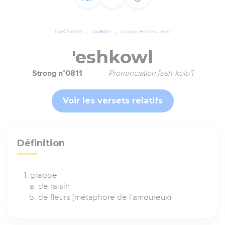
TopChrétien
TopBible
Lexique Hébreu / Grec
'eshkowl
Strong n°0811
Prononciation [esh-kole']
Voir les versets relatifs
Définition
grappe
de raisin
de fleurs (métaphore de l'amoureux)