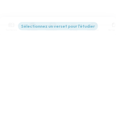
Contenus
Versions
Commentaires
Strong
Dictionnaire
Paramètres de lecture
Afficher les numéros de versets
Mode dyslexique
Désactivé
Simple
Coul
eur
Police d'écriture
Serif
Sans-serif