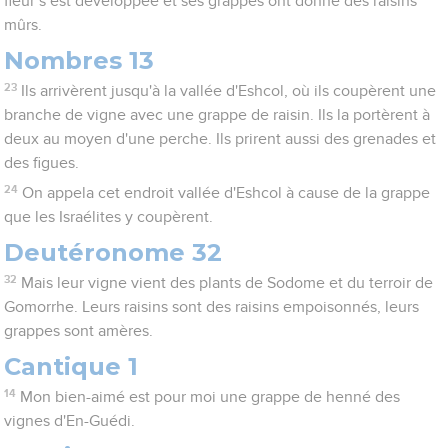
fleur s’est développée et ses grappes ont donné des raisins
mûrs.
Nombres 13
23
Ils arrivèrent jusqu'à la vallée d'Eshcol, où ils coupèrent une
branche de vigne avec une grappe de raisin. Ils la portèrent à
deux au moyen d'une perche. Ils prirent aussi des grenades et
des figues.
24
On appela cet endroit vallée d'Eshcol à cause de la grappe
que les Israélites y coupèrent.
Deutéronome 32
32
Mais leur vigne vient des plants de Sodome et du terroir de
Gomorrhe. Leurs raisins sont des raisins empoisonnés, leurs
grappes sont amères.
Cantique 1
14
Mon bien-aimé est pour moi une grappe de henné des
vignes d'En-Guédi.