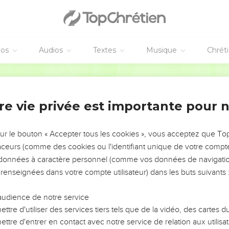
éos
Audios
Textes
Musique
Chrét
re vie privée est importante pour 
NEMENT DE L’ANNÉE !
ÉVITER LES VOTRES ?
sur le bouton « Accepter tous les cookies », vous acceptez que T
traceurs (comme des cookies ou l'identifiant unique de votre compte 
tes, leur impact, leur foi ou leur vision. Mais on voit
s données à caractère personnel (comme vos données de navigatio
fficiles qu'ils ont traversés, alors même que ce sont
 renseignées dans votre compte utilisateur) dans les buts suivants 
audience de notre service
s, et responsables reviennent sur les erreurs
 avancer avec plus de sagesse afin que leurs erreurs
ttre d'utiliser des services tiers tels que de la vidéo, des cartes
un ministère, une équipe, un groupe ou une famille,
ttre d'entrer en contact avec notre service de relation aux utilisat