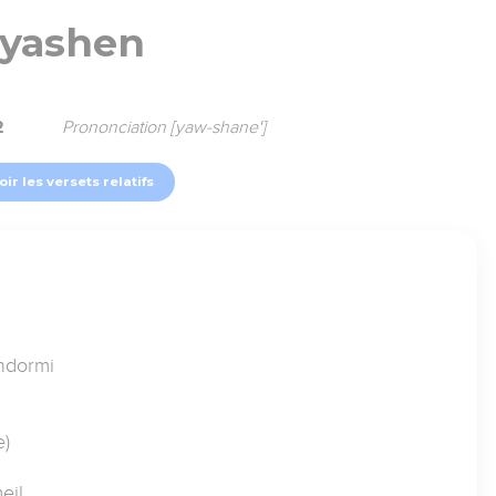
yashen
2
Prononciation [yaw-shane']
oir les versets relatifs
endormi
e)
eil