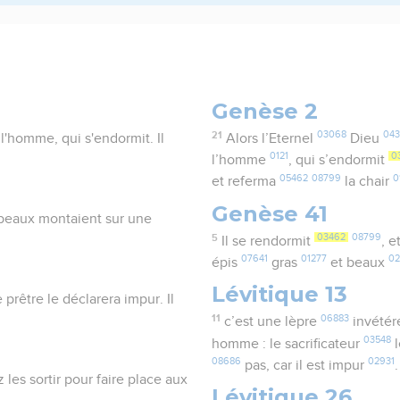
Genèse 2
21
03068
04
l'homme, qui s'endormit. Il
Alors l’Eternel
Dieu
0121
0
l’homme
, qui s’endormit
05462
08799
0
et referma
la chair
Genèse 41
et beaux montaient sur une
5
03462
08799
Il se rendormit
, e
07641
01277
0
épis
gras
et beaux
Lévitique 13
prêtre le déclarera impur. Il
11
06883
c’est une lèpre
invété
03548
homme : le sacrificateur
l
08686
02931
pas, car il est impur
.
es sortir pour faire place aux
Lévitique 26