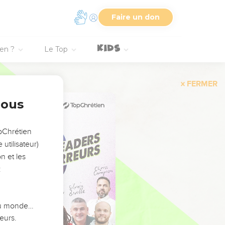
Faire un don
ien ?
Le Top
FERMER
nous
opChrétien
utilisateur)
n et les
:
 du monde…
eurs.