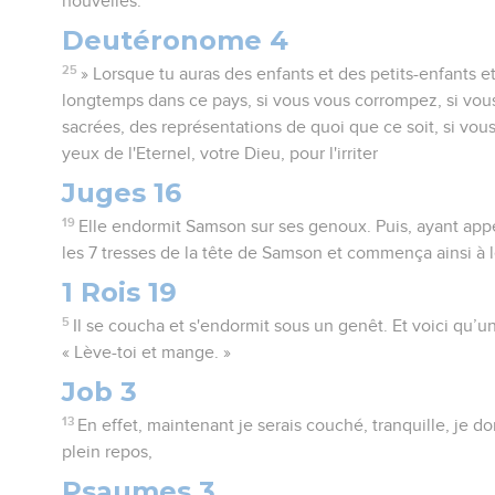
nouvelles.
Deutéronome 4
25
» Lorsque tu auras des enfants et des petits-enfants e
longtemps dans ce pays, si vous vous corrompez, si vous
sacrées, des représentations de quoi que ce soit, si vous
yeux de l'Eternel, votre Dieu, pour l'irriter
Juges 16
19
Elle endormit Samson sur ses genoux. Puis, ayant appel
les 7 tresses de la tête de Samson et commença ainsi à le
1 Rois 19
5
Il se coucha et s'endormit sous un genêt. Et voici qu’un 
« Lève-toi et mange. »
Job 3
13
En effet, maintenant je serais couché, tranquille, je 
plein repos,
Psaumes 3