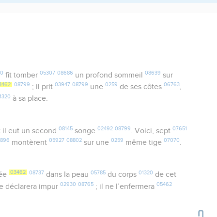
30
05307
08686
08639
fit tomber
un profond sommeil
sur
3462
08799
03947
08799
0259
06763
; il prit
une
de ses côtes
,
1320
à sa place.
08145
02492
08799
07651
t il eut un second
songe
. Voici, sept
2896
05927
08802
0259
07070
montèrent
sur une
même tige
.
03462
08737
05785
01320
rée
dans la peau
du corps
de cet
02930
08765
05462
e déclarera impur
; il ne l’enfermera