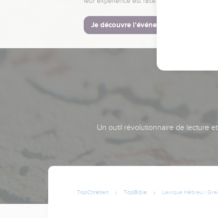
leur expérience est faite pour vous.
Je découvre l’événement
Un outil révolutionnaire de lecture e
TopChrétien
TopBible
Lexique Hébreu / Gre