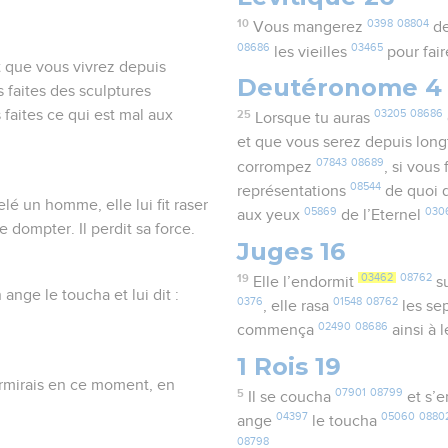
10
0398
08804
Vous mangerez
de
08686
03465
les vieilles
pour fai
t que vous vivrez depuis
Deutéronome 4
 faites des sculptures
 faites ce qui est mal aux
25
03205
08686
Lorsque tu auras
et que vous serez depuis lo
07843
08689
corrompez
, si vous
08544
représentations
de quoi q
é un homme, elle lui fit raser
05869
030
aux yeux
de l’Eternel
 dompter. Il perdit sa force.
Juges 16
19
03462
08762
Elle l’endormit
su
ange le toucha et lui dit :
0376
01548
08762
, elle rasa
les se
02490
08686
commença
ainsi à 
1 Rois 19
dormirais en ce moment, en
5
07901
08799
Il se coucha
et s’
04397
05060
0880
ange
le toucha
08798
.