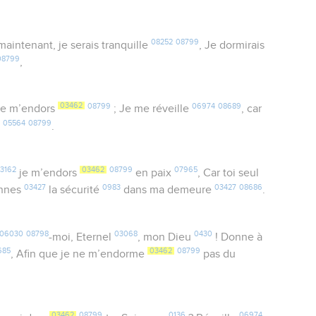
08252
08799
aintenant, je serais tranquille
, Je dormirais
08799
,
03462
08799
06974
08689
 je m’endors
; Je me réveille
, car
05564
08799
n
.
3162
03462
08799
07965
je m’endors
en paix
, Car toi seul
03427
0983
03427
08686
onnes
la sécurité
dans ma demeure
.
06030
08798
03068
0430
-moi, Eternel
, mon Dieu
! Donne à
685
03462
08799
, Afin que je ne m’endorme
pas du
03462
08799
0136
06974