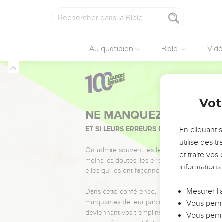
Au quotidien
Bible
Vid
Vot
NE MANQUEZ PAS L’ÉVÉ
ET SI LEURS ERREURS POUVAIENT VOUS 
En cliquant 
utilise des 
On admire souvent les leaders pour leurs réussi
et traite vo
moins les doutes, les erreurs et les saisons di
informations
elles qui les ont façonnés.
Mesurer l'
Dans cette conférence, leaders, entrepreneur
marquantes de leur parcours et les clés pour
Vous perme
deviennent vos tremplins. Que vous guidiez 
Vous perme