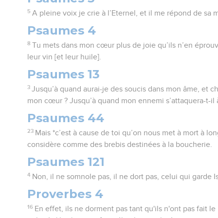
5
A pleine voix je crie à l’Eternel, et il me répond de sa
Psaumes 4
8
Tu mets dans mon cœur plus de joie qu’ils n’en éprou
leur vin [et leur huile].
Psaumes 13
3
Jusqu’à quand aurai-je des soucis dans mon âme, et c
mon cœur ? Jusqu’à quand mon ennemi s’attaquera-t-il 
Psaumes 44
23
Mais *c’est à cause de toi qu’on nous met à mort à lo
considère comme des brebis destinées à la boucherie.
Psaumes 121
4
Non, il ne somnole pas, il ne dort pas, celui qui garde Is
Proverbes 4
16
En effet, ils ne dorment pas tant qu'ils n'ont pas fait l