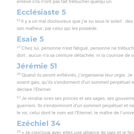
enlevé s'ils n'ont pas fait trébucher quelqu’un.
Ecclésiaste 5
12
Il y a un mal douloureux que j'ai vu sous le soleil : d
son malheur, par celui qui les possède.
Esaïe 5
27
Chez lui, personne n'est fatigué, personne ne trébuc
dort ; aucun n'a sa ceinture détachée, ni la courroie de 
Jérémie 51
39
Quand ils seront enfiévrés, j’organiserai leur orgie. Je 
soient gais, qu’ils s'endorment d'un sommeil perpétuel et
déclare l'Eternel.
57
Je rendrai ivres ses princes et ses sages, ses gouverne
guerriers. Ils s'endormiront d'un sommeil perpétuel et ne
le roi, celui dont le nom est l'Eternel, le maître de l’unive
Ezéchiel 34
25
» Je conclurai avec elles une alliance de paix et je fer