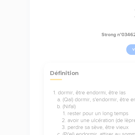
Strong n°0346
V
Définition
dormir, être endormi, être las
(Qal) dormir, s'endormir, être 
(Nifal)
rester pour un long temps
avoir une ulcération (de lèpr
perdre sa sève, être vieux
(Pi'el) endormir, attirer au somm