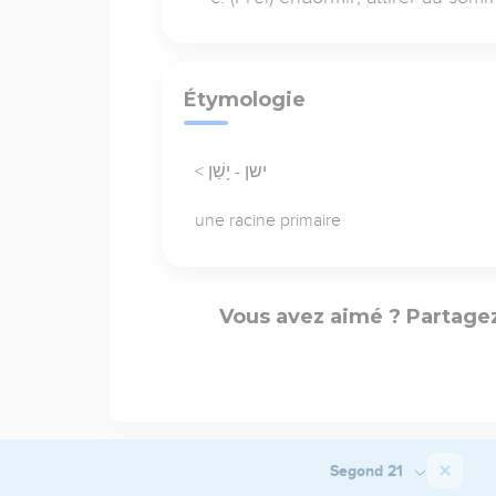
Étymologie
< ישן - יָשַׁן
une racine primaire
Vous avez aimé ? Partagez
Segond 21