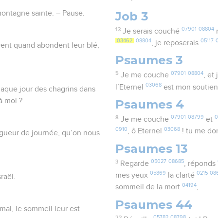
Job 3
 montagne sainte. – Pause.
13
07901
08804
Je serais couché
m
03462
08804
05117
, je reposerais
vent quand abondent leur blé,
Psaumes 3
5
07901
08804
Je me couche
, et
03068
l’Eternel
est mon soutie
haque jour des chagrins dans
à moi ?
Psaumes 4
8
07901
08799
0
Je me couche
et
0910
03068
, ô Eternel
! tu me d
ngueur de journée, qu’on nous
Psaumes 13
3
05027
08685
Regarde
, réponds
05869
0215
08
mes yeux
la clarté
raël.
04194
sommeil de la mort
,
Psaumes 44
e mal, le sommeil leur est
23
05782
08798