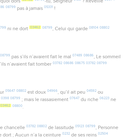
urquoi dors
-tu, Seigneur
? Réveille
186
08799
05331
pas à jamais
!
799
03462
08799
08104
08802
ni ne dort
, Celui qui garde
08799
07489
08686
pas s’ils n’avaient fait le mal
, Le sommeil
03782
08686
08675
03782
08799
’ils n’avaient fait tomber
05647
08802
04966
04592
eur
est doux
, qu’il ait peu
ou
0398
08799
07647
06223
r
; mais le rassasiement
du riche
ne
03462
08800
.
03782
08802
05123
08799
ne chancelle
de lassitude
, Personne
0232
02504
ne dort ; Aucun n’a la ceinture
de ses reins