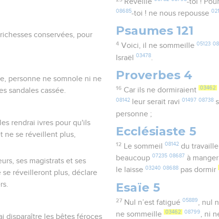
Réveille
-toi ! Po
08685
02
-toi ! ne nous repousse
Psaumes 121
es richesses conservées, pour
4
05123
08
Voici, il ne sommeille
03478
Israël
.
Proverbes 4
he, personne ne somnole ni ne
16
03462
Car ils ne dormiraient
ses sandales cassée.
08142
01497
08738
leur serait ravi
s
personne ;
les rendrai ivres pour qu'ils
Ecclésiaste 5
 ne se réveillent plus,
12
08142
Le sommeil
du travaill
07235
08687
beaucoup
à mange
urs, ses magistrats et ses
03240
08688
le laisse
pas dormir
 se réveilleront plus, déclare
Esaïe 5
rs.
27
05889
Nul n’est fatigué
, nul 
03462
08799
ne sommeille
, ni 
ai disparaître les bêtes féroces