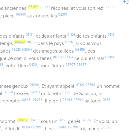
03462
08737
03318
s anciennes
récoltes, et vous sortirez
06440
02319
re place
aux nouvelles
.
01121
01121
01121
des enfants
, et des enfants
de tes enfants
,
03462
08738
0776
ngtemps
dans le pays
, si vous vous
06213
08804
06459
 faites
des images taillées
, des
06213
08804
07451
ue ce soit, si vous faites
ce qui est mal
68
0430
03707
08687
, votre Dieu
, pour l’irriter
, —
01290
07121
08799
r ses genoux
. Et ayant appelé
un homme
07651
04253
07218
pt
tresses
de la tête
de Samson, et
06031
08763
05493
08799
03581
le dompter
. Il perdit
sa force
.
03462
08799
0259
07574
endormit
sous un
genêt
. Et voici, un
2
0559
08799
06965
08798
0398
, et lui dit
: Lève
-toi, mange