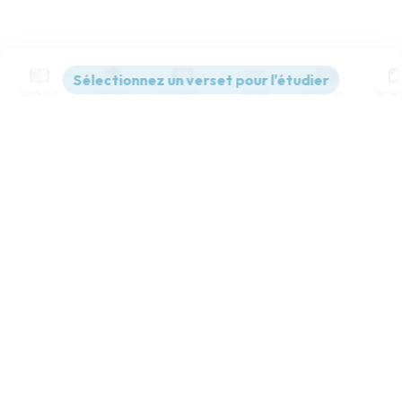
Contenus
Versions
Commentaires
Strong
Dictionnaire
Paramètres de lecture
Afficher les numéros de versets
Mode dyslexique
Désactivé
Simple
Coul
eur
Police d'écriture
Serif
Sans-serif