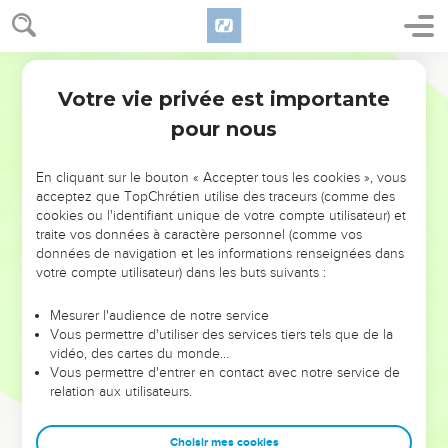
Votre vie privée est importante
pour nous
NE MANQUEZ PAS L’ÉVÉNEMENT
En cliquant sur le bouton « Accepter tous les cookies », vous
DE L’ANNÉE !
acceptez que TopChrétien utilise des traceurs (comme des
cookies ou l'identifiant unique de votre compte utilisateur) et
ET SI LEURS ERREURS POUVAIENT VOUS ÉVITER LES
traite vos données à caractère personnel (comme vos
VOTRES ?
données de navigation et les informations renseignées dans
votre compte utilisateur) dans les buts suivants :
On admire souvent les leaders pour leurs réussites, leur impact,
leur foi ou leur vision. Mais on voit moins les doutes, les erreurs
Mesurer l'audience de notre service
Vous permettre d'utiliser des services tiers tels que de la
et les saisons difficiles qu'ils ont traversés, alors même que ce
vidéo, des cartes du monde…
sont elles qui les ont façonnés.
Vous permettre d'entrer en contact avec notre service de
relation aux utilisateurs.
Dans cette conférence, leaders, entrepreneurs, et responsables
reviennent sur les erreurs marquantes de leur parcours et les
clés pour avancer avec plus de sagesse afin que leurs erreurs
Choisir mes cookies