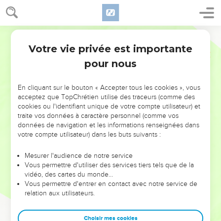
Votre vie privée est importante
pour nous
NE MANQUEZ PAS L’ÉVÉNEMENT
En cliquant sur le bouton « Accepter tous les cookies », vous
DE L’ANNÉE !
acceptez que TopChrétien utilise des traceurs (comme des
cookies ou l'identifiant unique de votre compte utilisateur) et
ET SI LEURS ERREURS POUVAIENT VOUS ÉVITER LES
traite vos données à caractère personnel (comme vos
VOTRES ?
données de navigation et les informations renseignées dans
votre compte utilisateur) dans les buts suivants :
On admire souvent les leaders pour leurs réussites, leur impact,
leur foi ou leur vision. Mais on voit moins les doutes, les erreurs
Mesurer l'audience de notre service
Vous permettre d'utiliser des services tiers tels que de la
et les saisons difficiles qu'ils ont traversés, alors même que ce
vidéo, des cartes du monde…
sont elles qui les ont façonnés.
Vous permettre d'entrer en contact avec notre service de
relation aux utilisateurs.
Dans cette conférence, leaders, entrepreneurs, et responsables
reviennent sur les erreurs marquantes de leur parcours et les
clés pour avancer avec plus de sagesse afin que leurs erreurs
Choisir mes cookies