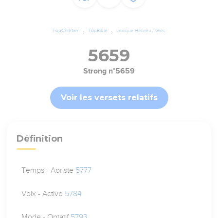
TopChrétien
TopBible
Lexique Hébreu / Grec
5659
Strong n°5659
Voir les versets relatifs
Définition
Temps - Aoriste
5777
Voix - Active
5784
Mode - Optatif
5793