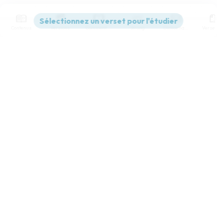
Contenus
Versions
Commentaires
Strong
Dictionnaire
Paramètres de lecture
Afficher les numéros de versets
Mode dyslexique
Désactivé
Simple
Coul
eur
Police d'écriture
Serif
Sans-serif
Taille de texte