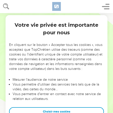
Votre vie privée est importante
pour nous
NE MANQUEZ PAS L’ÉVÉNEMENT
En cliquant sur le bouton « Accepter tous les cookies », vous
DE L’ANNÉE !
acceptez que TopChrétien utilise des traceurs (comme des
cookies ou l'identifiant unique de votre compte utilisateur) et
ET SI LEURS ERREURS POUVAIENT VOUS ÉVITER LES
traite vos données à caractère personnel (comme vos
VOTRES ?
données de navigation et les informations renseignées dans
votre compte utilisateur) dans les buts suivants :
On admire souvent les leaders pour leurs réussites, leur impact,
leur foi ou leur vision. Mais on voit moins les doutes, les erreurs
Mesurer l'audience de notre service
Vous permettre d'utiliser des services tiers tels que de la
et les saisons difficiles qu'ils ont traversés, alors même que ce
vidéo, des cartes du monde…
sont elles qui les ont façonnés.
Vous permettre d'entrer en contact avec notre service de
relation aux utilisateurs.
Dans cette conférence, leaders, entrepreneurs, et responsables
reviennent sur les erreurs marquantes de leur parcours et les
clés pour avancer avec plus de sagesse afin que leurs erreurs
Choisir mes cookies