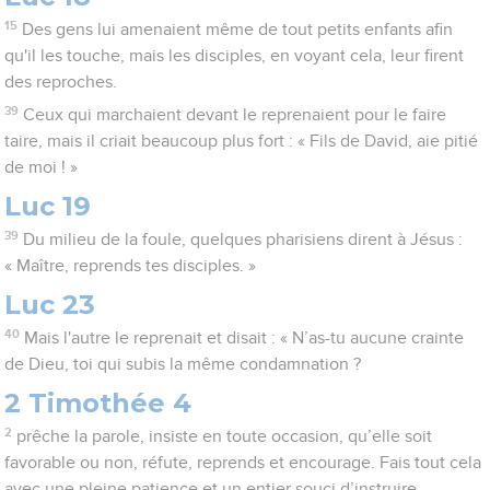
15
Des gens lui amenaient même de tout petits enfants afin
qu'il les touche, mais les disciples, en voyant cela, leur firent
des reproches.
39
Ceux qui marchaient devant le reprenaient pour le faire
taire, mais il criait beaucoup plus fort : « Fils de David, aie pitié
de moi ! »
Luc 19
39
Du milieu de la foule, quelques pharisiens dirent à Jésus :
« Maître, reprends tes disciples. »
Luc 23
40
Mais l'autre le reprenait et disait : « N’as-tu aucune crainte
de Dieu, toi qui subis la même condamnation ?
2 Timothée 4
2
prêche la parole, insiste en toute occasion, qu’elle soit
favorable ou non, réfute, reprends et encourage. Fais tout cela
avec une pleine patience et un entier souci d’instruire.