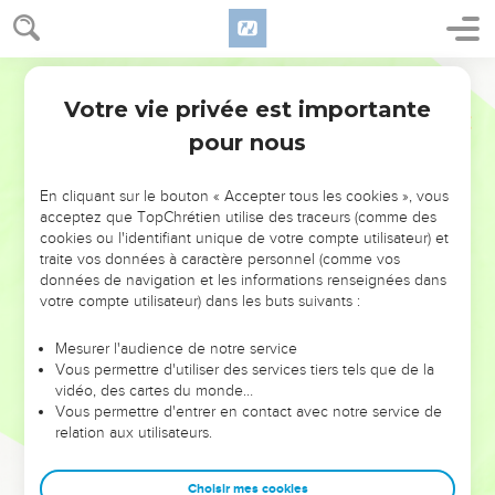
Votre vie privée est importante
pour nous
NE MANQUEZ PAS L’ÉVÉNEMENT
En cliquant sur le bouton « Accepter tous les cookies », vous
DE L’ANNÉE !
acceptez que TopChrétien utilise des traceurs (comme des
cookies ou l'identifiant unique de votre compte utilisateur) et
ET SI LEURS ERREURS POUVAIENT VOUS ÉVITER LES
traite vos données à caractère personnel (comme vos
VOTRES ?
données de navigation et les informations renseignées dans
votre compte utilisateur) dans les buts suivants :
On admire souvent les leaders pour leurs réussites, leur impact,
leur foi ou leur vision. Mais on voit moins les doutes, les erreurs
Mesurer l'audience de notre service
Vous permettre d'utiliser des services tiers tels que de la
et les saisons difficiles qu'ils ont traversés, alors même que ce
vidéo, des cartes du monde…
sont elles qui les ont façonnés.
Vous permettre d'entrer en contact avec notre service de
relation aux utilisateurs.
Dans cette conférence, leaders, entrepreneurs, et responsables
reviennent sur les erreurs marquantes de leur parcours et les
clés pour avancer avec plus de sagesse afin que leurs erreurs
Choisir mes cookies