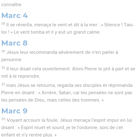
connaître.
Marc 4
39
Il se réveilla, menaça le vent et dit à la mer : « Silence ! Tais-
toi ! » Le vent tomba et il y eut un grand calme.
Marc 8
30
Jésus leur recommanda sévèrement de n'en parler à
personne.
32
Il leur disait cela ouvertement. Alors Pierre le prit à part et se
mit à le reprendre,
33
mais Jésus se retourna, regarda ses disciples et réprimanda
Pierre en disant : « Arrière, Satan, car tes pensées ne sont pas
les pensées de Dieu, mais celles des hommes. »
Marc 9
25
Voyant accourir la foule, Jésus menaça l'esprit impur en lui
disant : « Esprit muet et sourd, je te l'ordonne, sors de cet
enfant et n'y rentre plus. »