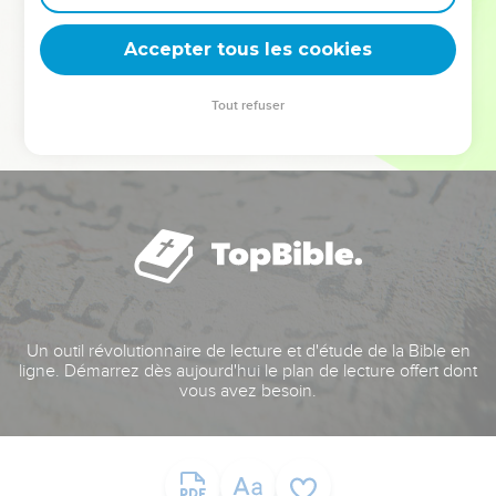
deviennent vos tremplins. Que vous guidiez un ministère, une
équipe, un groupe ou une famille, leur expérience est faite
Accepter tous les cookies
pour vous.
Tout refuser
Je découvre l’événement
Un outil révolutionnaire de lecture et d'étude de la Bible en
ligne. Démarrez dès aujourd'hui le plan de lecture offert dont
vous avez besoin.