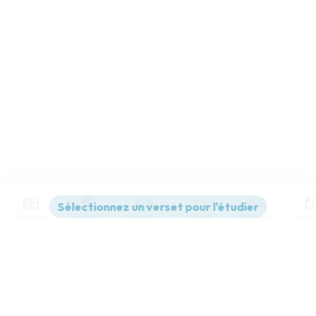
Contenus
Versions
Commentaires
Strong
Dictionnaire
Paramètres de lecture
Afficher les numéros de versets