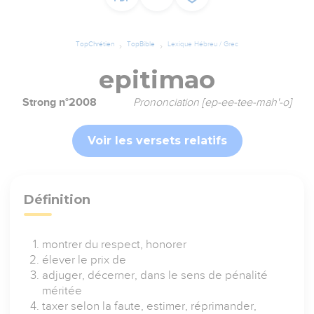
TopChrétien
TopBible
Lexique Hébreu / Grec
epitimao
Strong n°2008
Prononciation [ep-ee-tee-mah'-o]
Voir les versets relatifs
Définition
montrer du respect, honorer
élever le prix de
adjuger, décerner, dans le sens de pénalité
méritée
taxer selon la faute, estimer, réprimander,