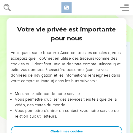
πρῶτοι οἳ ἔσονται ἔσχατοι.
Jésus et Jérusalem
Hébreu / Grec - Texte original
31
Ἐν αὐτῇ τῇ ὥρᾳ προσῆλθάν τινες Φαρισαῖοι
Votre vie privée est importante
Luc
13
λέγοντες αὐτῷ· Ἔξελθε καὶ πορεύου ἐντεῦθεν, ὅτι
pour nous
Ἡρῴδης θέλει σε ἀποκτεῖναι.
32
καὶ εἶπεν αὐτοῖς· Πορευθέντες εἴπατε τῇ ἀλώπεκι
En cliquant sur le bouton « Accepter tous les cookies », vous
ταύτῃ· Ἰδοὺ ἐκβάλλω δαιμόνια καὶ ἰάσεις ἀποτελῶ
acceptez que TopChrétien utilise des traceurs (comme des
σήμερον καὶ αὔριον, καὶ τῇ τρίτῃ τελειοῦμαι.
cookies ou l'identifiant unique de votre compte utilisateur) et
traite vos données à caractère personnel (comme vos
33
πλὴν δεῖ με σήμερον καὶ αὔριον καὶ τῇ ἐχομένῃ
données de navigation et les informations renseignées dans
πορεύεσθαι, ὅτι οὐκ ἐνδέχεται προφήτην ἀπολέσθαι
votre compte utilisateur) dans les buts suivants :
ἔξω Ἰερουσαλήμ.
Mesurer l'audience de notre service
34
Ἰερουσαλὴμ Ἰερουσαλήμ, ἡ ἀποκτείνουσα τοὺς
Vous permettre d'utiliser des services tiers tels que de la
προφήτας καὶ λιθοβολοῦσα τοὺς ἀπεσταλμένους
vidéo, des cartes du monde…
πρὸς αὐτήν — ποσάκις ἠθέλησα ἐπισυνάξαι τὰ τέκνα
Vous permettre d'entrer en contact avec notre service de
relation aux utilisateurs.
σου ὃν τρόπον ὄρνις τὴν ἑαυτῆς νοσσιὰν ὑπὸ τὰς
πτέρυγας, καὶ οὐκ ἠθελήσατε.
Choisir mes cookies
35
ἰδοὺ ἀφίεται ὑμῖν ὁ οἶκος ὑμῶν. λέγω δὲ ὑμῖν, οὐ μὴ