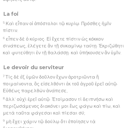
La foi
5
Καὶ εἶπαν οἱ ἀπόστολοι τῷ κυρίῳ· Πρόσθες ἡμῖν
πίστιν.
6
εἶπεν δὲ ὁ κύριος· Εἰ ἔχετε πίστιν ὡς κόκκον
σινάπεως, ἐλέγετε ἂν τῇ συκαμίνῳ ταύτῃ· Ἐκριζώθητι
καὶ φυτεύθητι ἐν τῇ θαλάσσῃ· καὶ ὑπήκουσεν ἂν ὑμῖν.
Le devoir du serviteur
7
Τίς δὲ ἐξ ὑμῶν δοῦλον ἔχων ἀροτριῶντα ἢ
ποιμαίνοντα, ὃς εἰσελθόντι ἐκ τοῦ ἀγροῦ ἐρεῖ αὐτῷ·
Εὐθέως παρελθὼν ἀνάπεσε,
8
ἀλλ’ οὐχὶ ἐρεῖ αὐτῷ· Ἑτοίμασον τί δειπνήσω καὶ
περιζωσάμενος διακόνει μοι ἕως φάγω καὶ πίω, καὶ
μετὰ ταῦτα φάγεσαι καὶ πίεσαι σύ;
9
μὴ ἔχει χάριν τῷ δούλῳ ὅτι ἐποίησεν τὰ