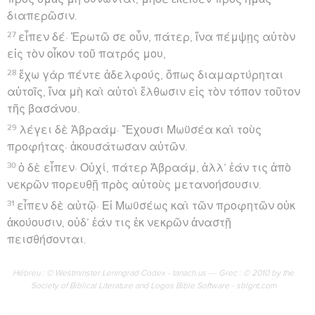
διαπερῶσιν.
27
εἶπεν δέ· Ἐρωτῶ σε οὖν, πάτερ, ἵνα πέμψῃς αὐτὸν
εἰς τὸν οἶκον τοῦ πατρός μου,
28
ἔχω γὰρ πέντε ἀδελφούς, ὅπως διαμαρτύρηται
αὐτοῖς, ἵνα μὴ καὶ αὐτοὶ ἔλθωσιν εἰς τὸν τόπον τοῦτον
τῆς βασάνου.
29
λέγει δὲ Ἀβραάμ· Ἔχουσι Μωϋσέα καὶ τοὺς
προφήτας· ἀκουσάτωσαν αὐτῶν.
30
ὁ δὲ εἶπεν· Οὐχί, πάτερ Ἀβραάμ, ἀλλ’ ἐάν τις ἀπὸ
νεκρῶν πορευθῇ πρὸς αὐτοὺς μετανοήσουσιν.
31
εἶπεν δὲ αὐτῷ· Εἰ Μωϋσέως καὶ τῶν προφητῶν οὐκ
ἀκούουσιν, οὐδ’ ἐάν τις ἐκ νεκρῶν ἀναστῇ
πεισθήσονται.
Hébreu : © Westminster Leningrad Codex - tanach.us --- Grec : © 2010 by the
Society of Biblical Literature and Logos Bible Software - sblgnt.com