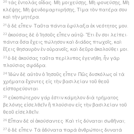
20
τὰς ἐντολὰς οἶδας· Μὴ μοιχεύσῃς, Μὴ φονεύσῃς, Μὴ
κλέψῃς, Μὴ ψευδομαρτυρήσῃς, Τίμα τὸν πατέρα σου
καὶ τὴν μητέρα.
21
ὁ δὲ εἶπεν· Ταῦτα πάντα ἐφύλαξα ἐκ νεότητος μου.
22
ἀκούσας δὲ ὁ Ἰησοῦς εἶπεν αὐτῷ· Ἔτι ἕν σοι λείπει·
πάντα ὅσα ἔχεις πώλησον καὶ διάδος πτωχοῖς, καὶ
ἕξεις θησαυρὸν ἐν οὐρανοῖς, καὶ δεῦρο ἀκολούθει μοι.
23
ὁ δὲ ἀκούσας ταῦτα περίλυπος ἐγενήθη, ἦν γὰρ
πλούσιος σφόδρα.
24
Ἰδὼν δὲ αὐτὸν ὁ Ἰησοῦς εἶπεν· Πῶς δυσκόλως οἱ τὰ
χρήματα ἔχοντες εἰς τὴν βασιλείαν τοῦ θεοῦ
εἰσπορεύονται·
25
εὐκοπώτερον γάρ ἐστιν κάμηλον διὰ τρήματος
βελόνης εἰσελθεῖν ἢ πλούσιον εἰς τὴν βασιλείαν τοῦ
θεοῦ εἰσελθεῖν.
26
Εἶπαν δὲ οἱ ἀκούσαντες· Καὶ τίς δύναται σωθῆναι;
27
ὁ δὲ εἶπεν· Τὰ ἀδύνατα παρὰ ἀνθρώποις δυνατὰ