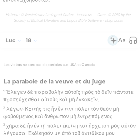
Hébreu : © Westminster Leningrad Codex - tanach.us --- Grec : © 2010 by the
Society of Biblical Literature and Logos Bible Software - sblgnt.com
Luc
18
Les vidéos ne sont pas disponibles aux USA et C anada.
La parabole de la veuve et du juge
1
Ἔλεγεν δὲ παραβολὴν αὐτοῖς πρὸς τὸ δεῖν πάντοτε
προσεύχεσθαι αὐτοὺς καὶ μὴ ἐγκακεῖν,
2
λέγων· Κριτής τις ἦν ἔν τινι πόλει τὸν θεὸν μὴ
φοβούμενος καὶ ἄνθρωπον μὴ ἐντρεπόμενος.
3
χήρα δὲ ἦν ἐν τῇ πόλει ἐκείνῃ καὶ ἤρχετο πρὸς αὐτὸν
λέγουσα· Ἐκδίκησόν με ἀπὸ τοῦ ἀντιδίκου μου.