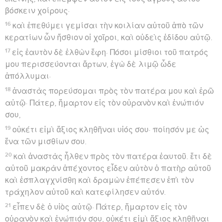
βόσκειν χοίρους·
16
καὶ ἐπεθύμει γεμίσαι τὴν κοιλίαν αὐτοῦ ἀπὸ τῶν
κερατίων ὧν ἤσθιον οἱ χοῖροι, καὶ οὐδεὶς ἐδίδου αὐτῷ.
17
εἰς ἑαυτὸν δὲ ἐλθὼν ἔφη· Πόσοι μίσθιοι τοῦ πατρός
μου περισσεύονται ἄρτων, ἐγὼ δὲ λιμῷ ὧδε
ἀπόλλυμαι·
18
ἀναστὰς πορεύσομαι πρὸς τὸν πατέρα μου καὶ ἐρῶ
αὐτῷ· Πάτερ, ἥμαρτον εἰς τὸν οὐρανὸν καὶ ἐνώπιόν
σου,
19
οὐκέτι εἰμὶ ἄξιος κληθῆναι υἱός σου· ποίησόν με ὡς
ἕνα τῶν μισθίων σου.
20
καὶ ἀναστὰς ἦλθεν πρὸς τὸν πατέρα ἑαυτοῦ. ἔτι δὲ
αὐτοῦ μακρὰν ἀπέχοντος εἶδεν αὐτὸν ὁ πατὴρ αὐτοῦ
καὶ ἐσπλαγχνίσθη καὶ δραμὼν ἐπέπεσεν ἐπὶ τὸν
τράχηλον αὐτοῦ καὶ κατεφίλησεν αὐτόν.
21
εἶπεν δὲ ὁ υἱὸς αὐτῷ· Πάτερ, ἥμαρτον εἰς τὸν
οὐρανὸν καὶ ἐνώπιόν σου, οὐκέτι εἰμὶ ἄξιος κληθῆναι