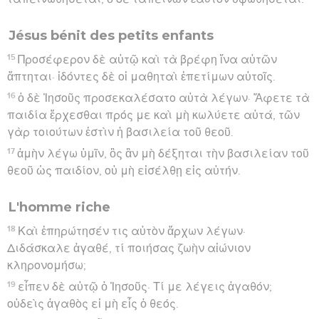
Jésus bénit des petits enfants
15
Προσέφερον δὲ αὐτῷ καὶ τὰ βρέφη ἵνα αὐτῶν
ἅπτηται· ἰδόντες δὲ οἱ μαθηταὶ ἐπετίμων αὐτοῖς.
16
ὁ δὲ Ἰησοῦς προσεκαλέσατο αὐτὰ λέγων· Ἄφετε τὰ
παιδία ἔρχεσθαι πρός με καὶ μὴ κωλύετε αὐτά, τῶν
γὰρ τοιούτων ἐστὶν ἡ βασιλεία τοῦ θεοῦ.
17
ἀμὴν λέγω ὑμῖν, ὃς ἂν μὴ δέξηται τὴν βασιλείαν τοῦ
θεοῦ ὡς παιδίον, οὐ μὴ εἰσέλθῃ εἰς αὐτήν.
L'homme riche
18
Καὶ ἐπηρώτησέν τις αὐτὸν ἄρχων λέγων·
Διδάσκαλε ἀγαθέ, τί ποιήσας ζωὴν αἰώνιον
κληρονομήσω;
19
εἶπεν δὲ αὐτῷ ὁ Ἰησοῦς· Τί με λέγεις ἀγαθόν;
οὐδεὶς ἀγαθὸς εἰ μὴ εἷς ὁ θεός.