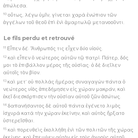
ἀπώλεσα.
10
οὕτως, λέγω ὑμῖν, γίνεται χαρὰ ἐνώπιον τῶν
ἀγγέλων τοῦ θεοῦ ἐπὶ ἑνὶ ἁμαρτωλῷ μετανοοῦντι.
Le fils perdu et retrouvé
11
Εἶπεν δέ· Ἄνθρωπός τις εἶχεν δύο υἱούς.
12
καὶ εἶπεν ὁ νεώτερος αὐτῶν τῷ πατρί· Πάτερ, δός
μοι τὸ ἐπιβάλλον μέρος τῆς οὐσίας· ὁ δὲ διεῖλεν
αὐτοῖς τὸν βίον.
13
καὶ μετ’ οὐ πολλὰς ἡμέρας συναγαγὼν πάντα ὁ
νεώτερος υἱὸς ἀπεδήμησεν εἰς χώραν μακράν, καὶ
ἐκεῖ διεσκόρπισεν τὴν οὐσίαν αὐτοῦ ζῶν ἀσώτως.
14
δαπανήσαντος δὲ αὐτοῦ πάντα ἐγένετο λιμὸς
ἰσχυρὰ κατὰ τὴν χώραν ἐκείνην, καὶ αὐτὸς ἤρξατο
ὑστερεῖσθαι.
15
καὶ πορευθεὶς ἐκολλήθη ἑνὶ τῶν πολιτῶν τῆς χώρας
ἐκείνης, καὶ ἔπεμψεν αὐτὸν εἰς τοὺς ἀγροὺς αὐτοῦ