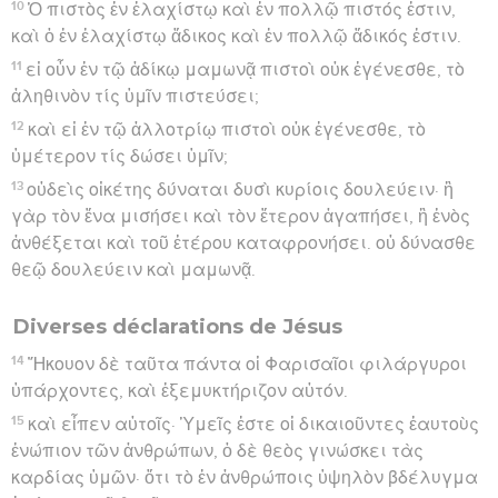
10
Ὁ πιστὸς ἐν ἐλαχίστῳ καὶ ἐν πολλῷ πιστός ἐστιν,
καὶ ὁ ἐν ἐλαχίστῳ ἄδικος καὶ ἐν πολλῷ ἄδικός ἐστιν.
11
εἰ οὖν ἐν τῷ ἀδίκῳ μαμωνᾷ πιστοὶ οὐκ ἐγένεσθε, τὸ
ἀληθινὸν τίς ὑμῖν πιστεύσει;
12
καὶ εἰ ἐν τῷ ἀλλοτρίῳ πιστοὶ οὐκ ἐγένεσθε, τὸ
ὑμέτερον τίς δώσει ὑμῖν;
13
οὐδεὶς οἰκέτης δύναται δυσὶ κυρίοις δουλεύειν· ἢ
γὰρ τὸν ἕνα μισήσει καὶ τὸν ἕτερον ἀγαπήσει, ἢ ἑνὸς
ἀνθέξεται καὶ τοῦ ἑτέρου καταφρονήσει. οὐ δύνασθε
θεῷ δουλεύειν καὶ μαμωνᾷ.
Diverses déclarations de Jésus
14
Ἤκουον δὲ ταῦτα πάντα οἱ Φαρισαῖοι φιλάργυροι
ὑπάρχοντες, καὶ ἐξεμυκτήριζον αὐτόν.
15
καὶ εἶπεν αὐτοῖς· Ὑμεῖς ἐστε οἱ δικαιοῦντες ἑαυτοὺς
ἐνώπιον τῶν ἀνθρώπων, ὁ δὲ θεὸς γινώσκει τὰς
καρδίας ὑμῶν· ὅτι τὸ ἐν ἀνθρώποις ὑψηλὸν βδέλυγμα