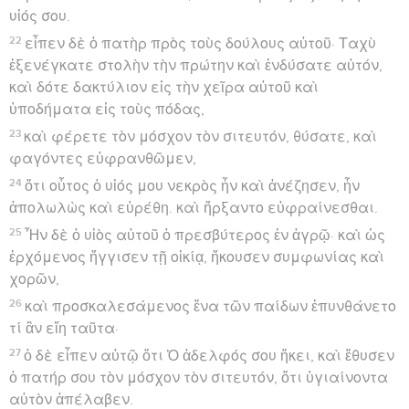
υἱός σου.
22
εἶπεν δὲ ὁ πατὴρ πρὸς τοὺς δούλους αὐτοῦ· Ταχὺ
ἐξενέγκατε στολὴν τὴν πρώτην καὶ ἐνδύσατε αὐτόν,
καὶ δότε δακτύλιον εἰς τὴν χεῖρα αὐτοῦ καὶ
ὑποδήματα εἰς τοὺς πόδας,
23
καὶ φέρετε τὸν μόσχον τὸν σιτευτόν, θύσατε, καὶ
φαγόντες εὐφρανθῶμεν,
24
ὅτι οὗτος ὁ υἱός μου νεκρὸς ἦν καὶ ἀνέζησεν, ἦν
ἀπολωλὼς καὶ εὑρέθη. καὶ ἤρξαντο εὐφραίνεσθαι.
25
Ἦν δὲ ὁ υἱὸς αὐτοῦ ὁ πρεσβύτερος ἐν ἀγρῷ· καὶ ὡς
ἐρχόμενος ἤγγισεν τῇ οἰκίᾳ, ἤκουσεν συμφωνίας καὶ
χορῶν,
26
καὶ προσκαλεσάμενος ἕνα τῶν παίδων ἐπυνθάνετο
τί ἂν εἴη ταῦτα·
27
ὁ δὲ εἶπεν αὐτῷ ὅτι Ὁ ἀδελφός σου ἥκει, καὶ ἔθυσεν
ὁ πατήρ σου τὸν μόσχον τὸν σιτευτόν, ὅτι ὑγιαίνοντα
αὐτὸν ἀπέλαβεν.