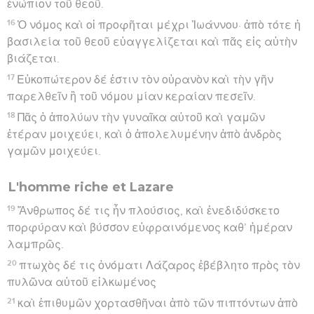
ἐνώπιον τοῦ θεοῦ.
16
Ὁ νόμος καὶ οἱ προφῆται μέχρι Ἰωάννου· ἀπὸ τότε ἡ
βασιλεία τοῦ θεοῦ εὐαγγελίζεται καὶ πᾶς εἰς αὐτὴν
βιάζεται.
17
Εὐκοπώτερον δέ ἐστιν τὸν οὐρανὸν καὶ τὴν γῆν
παρελθεῖν ἢ τοῦ νόμου μίαν κεραίαν πεσεῖν.
18
Πᾶς ὁ ἀπολύων τὴν γυναῖκα αὐτοῦ καὶ γαμῶν
ἑτέραν μοιχεύει, καὶ ὁ ἀπολελυμένην ἀπὸ ἀνδρὸς
γαμῶν μοιχεύει.
L'homme riche et Lazare
19
Ἄνθρωπος δέ τις ἦν πλούσιος, καὶ ἐνεδιδύσκετο
πορφύραν καὶ βύσσον εὐφραινόμενος καθ’ ἡμέραν
λαμπρῶς.
20
πτωχὸς δέ τις ὀνόματι Λάζαρος ἐβέβλητο πρὸς τὸν
πυλῶνα αὐτοῦ εἱλκωμένος
21
καὶ ἐπιθυμῶν χορτασθῆναι ἀπὸ τῶν πιπτόντων ἀπὸ