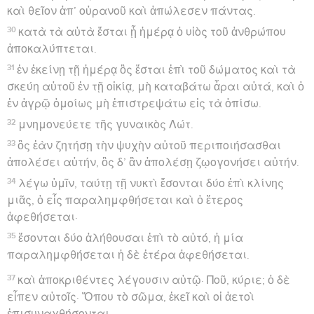
καὶ θεῖον ἀπ’ οὐρανοῦ καὶ ἀπώλεσεν πάντας.
30
κατὰ τὰ αὐτὰ ἔσται ᾗ ἡμέρᾳ ὁ υἱὸς τοῦ ἀνθρώπου
ἀποκαλύπτεται.
31
ἐν ἐκείνῃ τῇ ἡμέρᾳ ὃς ἔσται ἐπὶ τοῦ δώματος καὶ τὰ
σκεύη αὐτοῦ ἐν τῇ οἰκίᾳ, μὴ καταβάτω ἆραι αὐτά, καὶ ὁ
ἐν ἀγρῷ ὁμοίως μὴ ἐπιστρεψάτω εἰς τὰ ὀπίσω.
32
μνημονεύετε τῆς γυναικὸς Λώτ.
33
ὃς ἐὰν ζητήσῃ τὴν ψυχὴν αὐτοῦ περιποιήσασθαι
ἀπολέσει αὐτήν, ὃς δ’ ἂν ἀπολέσῃ ζῳογονήσει αὐτήν.
34
λέγω ὑμῖν, ταύτῃ τῇ νυκτὶ ἔσονται δύο ἐπὶ κλίνης
μιᾶς, ὁ εἷς παραλημφθήσεται καὶ ὁ ἕτερος
ἀφεθήσεται·
35
ἔσονται δύο ἀλήθουσαι ἐπὶ τὸ αὐτό, ἡ μία
παραλημφθήσεται ἡ δὲ ἑτέρα ἀφεθήσεται.
37
καὶ ἀποκριθέντες λέγουσιν αὐτῷ· Ποῦ, κύριε; ὁ δὲ
εἶπεν αὐτοῖς· Ὅπου τὸ σῶμα, ἐκεῖ καὶ οἱ ἀετοὶ
ἐπισυναχθήσονται.