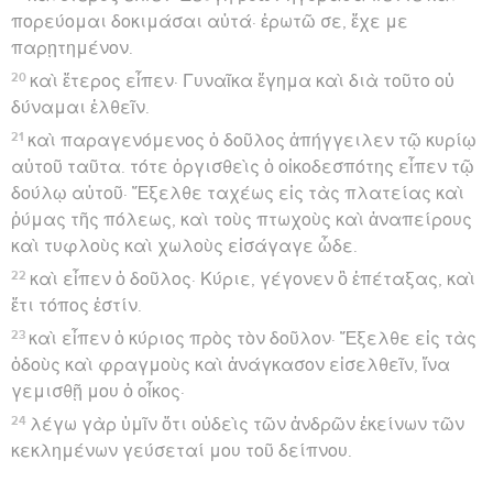
πορεύομαι δοκιμάσαι αὐτά· ἐρωτῶ σε, ἔχε με
παρῃτημένον.
20
καὶ ἕτερος εἶπεν· Γυναῖκα ἔγημα καὶ διὰ τοῦτο οὐ
δύναμαι ἐλθεῖν.
21
καὶ παραγενόμενος ὁ δοῦλος ἀπήγγειλεν τῷ κυρίῳ
αὐτοῦ ταῦτα. τότε ὀργισθεὶς ὁ οἰκοδεσπότης εἶπεν τῷ
δούλῳ αὐτοῦ· Ἔξελθε ταχέως εἰς τὰς πλατείας καὶ
ῥύμας τῆς πόλεως, καὶ τοὺς πτωχοὺς καὶ ἀναπείρους
καὶ τυφλοὺς καὶ χωλοὺς εἰσάγαγε ὧδε.
22
καὶ εἶπεν ὁ δοῦλος· Κύριε, γέγονεν ὃ ἐπέταξας, καὶ
ἔτι τόπος ἐστίν.
23
καὶ εἶπεν ὁ κύριος πρὸς τὸν δοῦλον· Ἔξελθε εἰς τὰς
ὁδοὺς καὶ φραγμοὺς καὶ ἀνάγκασον εἰσελθεῖν, ἵνα
γεμισθῇ μου ὁ οἶκος·
24
λέγω γὰρ ὑμῖν ὅτι οὐδεὶς τῶν ἀνδρῶν ἐκείνων τῶν
κεκλημένων γεύσεταί μου τοῦ δείπνου.