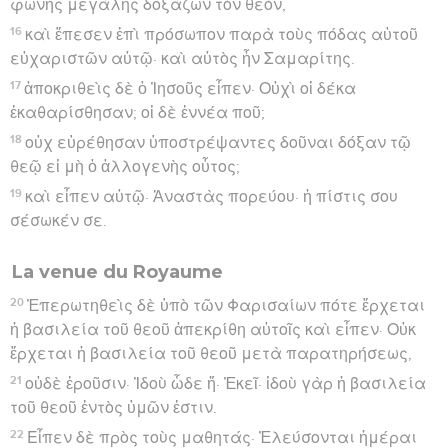
φωνῆς μεγάλης δοξάζων τὸν θεόν,
16
καὶ ἔπεσεν ἐπὶ πρόσωπον παρὰ τοὺς πόδας αὐτοῦ
εὐχαριστῶν αὐτῷ· καὶ αὐτὸς ἦν Σαμαρίτης.
17
ἀποκριθεὶς δὲ ὁ Ἰησοῦς εἶπεν· Οὐχὶ οἱ δέκα
ἐκαθαρίσθησαν; οἱ δὲ ἐννέα ποῦ;
18
οὐχ εὑρέθησαν ὑποστρέψαντες δοῦναι δόξαν τῷ
θεῷ εἰ μὴ ὁ ἀλλογενὴς οὗτος;
19
καὶ εἶπεν αὐτῷ· Ἀναστὰς πορεύου· ἡ πίστις σου
σέσωκέν σε.
La venue du Royaume
20
Ἐπερωτηθεὶς δὲ ὑπὸ τῶν Φαρισαίων πότε ἔρχεται
ἡ βασιλεία τοῦ θεοῦ ἀπεκρίθη αὐτοῖς καὶ εἶπεν· Οὐκ
ἔρχεται ἡ βασιλεία τοῦ θεοῦ μετὰ παρατηρήσεως,
21
οὐδὲ ἐροῦσιν· Ἰδοὺ ὧδε ἤ· Ἐκεῖ· ἰδοὺ γὰρ ἡ βασιλεία
τοῦ θεοῦ ἐντὸς ὑμῶν ἐστιν.
22
Εἶπεν δὲ πρὸς τοὺς μαθητάς· Ἐλεύσονται ἡμέραι