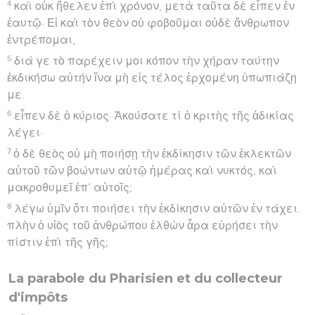
4
καὶ οὐκ ἤθελεν ἐπὶ χρόνον, μετὰ ταῦτα δὲ εἶπεν ἐν
ἑαυτῷ· Εἰ καὶ τὸν θεὸν οὐ φοβοῦμαι οὐδὲ ἄνθρωπον
ἐντρέπομαι,
5
διά γε τὸ παρέχειν μοι κόπον τὴν χήραν ταύτην
ἐκδικήσω αὐτήν ἵνα μὴ εἰς τέλος ἐρχομένη ὑπωπιάζῃ
με.
6
εἶπεν δὲ ὁ κύριος· Ἀκούσατε τί ὁ κριτὴς τῆς ἀδικίας
λέγει·
7
ὁ δὲ θεὸς οὐ μὴ ποιήσῃ τὴν ἐκδίκησιν τῶν ἐκλεκτῶν
αὐτοῦ τῶν βοώντων αὐτῷ ἡμέρας καὶ νυκτός, καὶ
μακροθυμεῖ ἐπ’ αὐτοῖς;
8
λέγω ὑμῖν ὅτι ποιήσει τὴν ἐκδίκησιν αὐτῶν ἐν τάχει.
πλὴν ὁ υἱὸς τοῦ ἀνθρώπου ἐλθὼν ἆρα εὑρήσει τὴν
πίστιν ἐπὶ τῆς γῆς;
La parabole du Pharisien et du collecteur
d'impôts