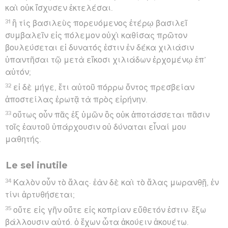
καὶ οὐκ ἴσχυσεν ἐκτελέσαι.
31
ἢ τίς βασιλεὺς πορευόμενος ἑτέρῳ βασιλεῖ
συμβαλεῖν εἰς πόλεμον οὐχὶ καθίσας πρῶτον
βουλεύσεται εἰ δυνατός ἐστιν ἐν δέκα χιλιάσιν
ὑπαντῆσαι τῷ μετὰ εἴκοσι χιλιάδων ἐρχομένῳ ἐπ’
αὐτόν;
32
εἰ δὲ μήγε, ἔτι αὐτοῦ πόρρω ὄντος πρεσβείαν
ἀποστείλας ἐρωτᾷ τὰ πρὸς εἰρήνην.
33
οὕτως οὖν πᾶς ἐξ ὑμῶν ὃς οὐκ ἀποτάσσεται πᾶσιν
τοῖς ἑαυτοῦ ὑπάρχουσιν οὐ δύναται εἶναί μου
μαθητής.
Le sel inutile
34
Καλὸν οὖν τὸ ἅλας· ἐὰν δὲ καὶ τὸ ἅλας μωρανθῇ, ἐν
τίνι ἀρτυθήσεται;
35
οὔτε εἰς γῆν οὔτε εἰς κοπρίαν εὔθετόν ἐστιν· ἔξω
βάλλουσιν αὐτό. ὁ ἔχων ὦτα ἀκούειν ἀκουέτω.