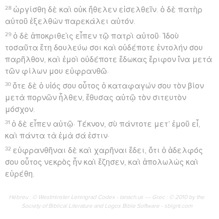
28
ὠργίσθη δὲ καὶ οὐκ ἤθελεν εἰσελθεῖν. ὁ δὲ πατὴρ
αὐτοῦ ἐξελθὼν παρεκάλει αὐτόν.
29
ὁ δὲ ἀποκριθεὶς εἶπεν τῷ πατρὶ αὐτοῦ· Ἰδοὺ
τοσαῦτα ἔτη δουλεύω σοι καὶ οὐδέποτε ἐντολήν σου
παρῆλθον, καὶ ἐμοὶ οὐδέποτε ἔδωκας ἔριφον ἵνα μετὰ
τῶν φίλων μου εὐφρανθῶ·
30
ὅτε δὲ ὁ υἱός σου οὗτος ὁ καταφαγών σου τὸν βίον
μετὰ πορνῶν ἦλθεν, ἔθυσας αὐτῷ τὸν σιτευτὸν
μόσχον.
31
ὁ δὲ εἶπεν αὐτῷ· Τέκνον, σὺ πάντοτε μετ’ ἐμοῦ εἶ,
καὶ πάντα τὰ ἐμὰ σά ἐστιν·
32
εὐφρανθῆναι δὲ καὶ χαρῆναι ἔδει, ὅτι ὁ ἀδελφός
σου οὗτος νεκρὸς ἦν καὶ ἔζησεν, καὶ ἀπολωλὼς καὶ
εὑρέθη.
Hébreu : © Westminster Leningrad Codex - tanach.us --- Grec : © 2010 by the
Society of Biblical Literature and Logos Bible Software - sblgnt.com