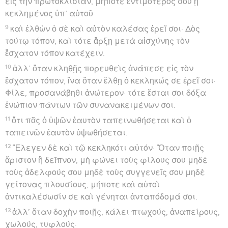
εἰς τὴν πρωτοκλισίαν, μήποτε ἐντιμότερός σου ᾖ
κεκλημένος ὑπ’ αὐτοῦ
9
καὶ ἐλθὼν ὁ σὲ καὶ αὐτὸν καλέσας ἐρεῖ σοι· Δὸς
τούτῳ τόπον, καὶ τότε ἄρξῃ μετὰ αἰσχύνης τὸν
ἔσχατον τόπον κατέχειν.
10
ἀλλ’ ὅταν κληθῇς πορευθεὶς ἀνάπεσε εἰς τὸν
ἔσχατον τόπον, ἵνα ὅταν ἔλθῃ ὁ κεκληκώς σε ἐρεῖ σοι·
Φίλε, προσανάβηθι ἀνώτερον· τότε ἔσται σοι δόξα
ἐνώπιον πάντων τῶν συνανακειμένων σοι.
11
ὅτι πᾶς ὁ ὑψῶν ἑαυτὸν ταπεινωθήσεται καὶ ὁ
ταπεινῶν ἑαυτὸν ὑψωθήσεται.
12
Ἔλεγεν δὲ καὶ τῷ κεκληκότι αὐτόν· Ὅταν ποιῇς
ἄριστον ἢ δεῖπνον, μὴ φώνει τοὺς φίλους σου μηδὲ
τοὺς ἀδελφούς σου μηδὲ τοὺς συγγενεῖς σου μηδὲ
γείτονας πλουσίους, μήποτε καὶ αὐτοὶ
ἀντικαλέσωσίν σε καὶ γένηται ἀνταπόδομά σοι.
13
ἀλλ’ ὅταν δοχὴν ποιῇς, κάλει πτωχούς, ἀναπείρους,
χωλούς, τυφλούς·