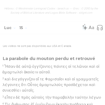
Hébreu : © Westminster Leningrad Codex - tanach.us --- Grec : © 2010 by the
Society of Biblical Literature and Logos Bible Software - sblgnt.com
Luc
15
Les vidéos ne sont pas disponibles aux USA et C anada.
La parabole du mouton perdu et retrouvé
1
Ἦσαν δὲ αὐτῷ ἐγγίζοντες πάντες οἱ τελῶναι καὶ οἱ
ἁμαρτωλοὶ ἀκούειν αὐτοῦ.
2
καὶ διεγόγγυζον οἵ τε Φαρισαῖοι καὶ οἱ γραμματεῖς
λέγοντες ὅτι Οὗτος ἁμαρτωλοὺς προσδέχεται καὶ
συνεσθίει αὐτοῖς.
3
εἶπεν δὲ πρὸς αὐτοὺς τὴν παραβολὴν ταύτην λέγων·
4
Τίς ἄνθρωπος ἐξ ὑμῶν ἔχων ἑκατὸν πρόβατα καὶ