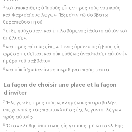
3
καὶ ἀποκριθεὶς ὁ Ἰησοῦς εἶπεν πρὸς τοὺς νομικοὺς
καὶ Φαρισαίους λέγων· Ἔξεστιν τῷ σαββάτῳ
θεραπεῦσαι ἢ οὔ;
4
οἱ δὲ ἡσύχασαν. καὶ ἐπιλαβόμενος ἰάσατο αὐτὸν καὶ
ἀπέλυσεν.
5
καὶ πρὸς αὐτοὺς εἶπεν· Τίνος ὑμῶν υἱὸς ἢ βοῦς εἰς
φρέαρ πεσεῖται, καὶ οὐκ εὐθέως ἀνασπάσει αὐτὸν ἐν
ἡμέρᾳ τοῦ σαββάτου;
6
καὶ οὐκ ἴσχυσαν ἀνταποκριθῆναι πρὸς ταῦτα.
La façon de choisir une place et la façon
d'inviter
7
Ἔλεγεν δὲ πρὸς τοὺς κεκλημένους παραβολήν,
ἐπέχων πῶς τὰς πρωτοκλισίας ἐξελέγοντο, λέγων
πρὸς αὐτούς·
8
Ὅταν κληθῇς ὑπό τινος εἰς γάμους, μὴ κατακλιθῇς