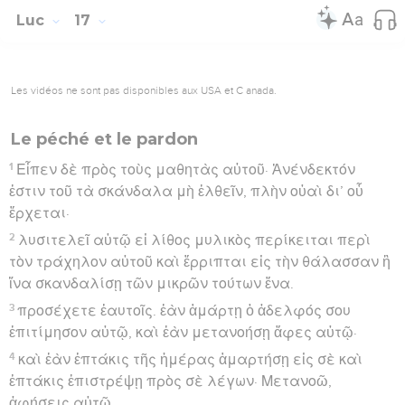
Luc
17
Les vidéos ne sont pas disponibles aux USA et C anada.
Le péché et le pardon
1
Εἶπεν δὲ πρὸς τοὺς μαθητὰς αὐτοῦ· Ἀνένδεκτόν
ἐστιν τοῦ τὰ σκάνδαλα μὴ ἐλθεῖν, πλὴν οὐαὶ δι’ οὗ
ἔρχεται·
2
λυσιτελεῖ αὐτῷ εἰ λίθος μυλικὸς περίκειται περὶ
τὸν τράχηλον αὐτοῦ καὶ ἔρριπται εἰς τὴν θάλασσαν ἢ
ἵνα σκανδαλίσῃ τῶν μικρῶν τούτων ἕνα.
3
προσέχετε ἑαυτοῖς. ἐὰν ἁμάρτῃ ὁ ἀδελφός σου
ἐπιτίμησον αὐτῷ, καὶ ἐὰν μετανοήσῃ ἄφες αὐτῷ·
4
καὶ ἐὰν ἑπτάκις τῆς ἡμέρας ἁμαρτήσῃ εἰς σὲ καὶ
ἑπτάκις ἐπιστρέψῃ πρὸς σὲ λέγων· Μετανοῶ,
ἀφήσεις αὐτῷ.