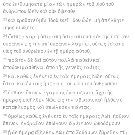
ὅτε ἐπιθυμήσετε μίαν τῶν ἡμερῶν τοῦ υἱοῦ τοῦ
ἀνθρώπου ἰδεῖν καὶ οὐκ ὄψεσθε.
23
καὶ ἐροῦσιν ὑμῖν· Ἰδοὺ ἐκεῖ· Ἰδοὺ ὧδε· μὴ ἀπέλθητε
μηδὲ διώξητε.
24
ὥσπερ γὰρ ἡ ἀστραπὴ ἀστράπτουσα ἐκ τῆς ὑπὸ τὸν
οὐρανὸν εἰς τὴν ὑπ’ οὐρανὸν λάμπει, οὕτως ἔσται ὁ
υἱὸς τοῦ ἀνθρώπου ἐν τῇ ἡμέρᾳ αὐτοῦ.
25
πρῶτον δὲ δεῖ αὐτὸν πολλὰ παθεῖν καὶ
ἀποδοκιμασθῆναι ἀπὸ τῆς γενεᾶς ταύτης.
26
καὶ καθὼς ἐγένετο ἐν ταῖς ἡμέραις Νῶε, οὕτως
ἔσται καὶ ἐν ταῖς ἡμέραις τοῦ υἱοῦ τοῦ ἀνθρώπου·
27
ἤσθιον, ἔπινον, ἐγάμουν, ἐγαμίζοντο, ἄχρι ἧς
ἡμέρας εἰσῆλθεν Νῶε εἰς τὴν κιβωτόν, καὶ ἦλθεν ὁ
κατακλυσμὸς καὶ ἀπώλεσεν πάντας.
28
ὁμοίως καθὼς ἐγένετο ἐν ταῖς ἡμέραις Λώτ· ἤσθιον,
ἔπινον, ἠγόραζον, ἐπώλουν, ἐφύτευον, ᾠκοδόμουν·
29
ᾗ δὲ ἡμέρᾳ ἐξῆλθεν Λὼτ ἀπὸ Σοδόμων, ἔβρεξεν πῦρ