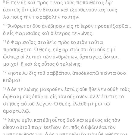
9
Εἶπεν δὲ καὶ πρός τινας τοὺς πεποιθότας ἐφ’
ἑαυτοῖς ὅτι εἰσὶν δίκαιοι καὶ ἐξουθενοῦντας τοὺς
λοιποὺς τὴν παραβολὴν ταύτην·
10
Ἄνθρωποι δύο ἀνέβησαν εἰς τὸ ἱερὸν προσεύξασθαι,
ὁ εἷς Φαρισαῖος καὶ ὁ ἕτερος τελώνης.
11
ὁ Φαρισαῖος σταθεὶς πρὸς ἑαυτὸν ταῦτα
προσηύχετο· Ὁ θεός, εὐχαριστῶ σοι ὅτι οὐκ εἰμὶ
ὥσπερ οἱ λοιποὶ τῶν ἀνθρώπων, ἅρπαγες, ἄδικοι,
μοιχοί, ἢ καὶ ὡς οὗτος ὁ τελώνης·
12
νηστεύω δὶς τοῦ σαββάτου, ἀποδεκατῶ πάντα ὅσα
κτῶμαι.
13
ὁ δὲ τελώνης μακρόθεν ἑστὼς οὐκ ἤθελεν οὐδὲ τοὺς
ὀφθαλμοὺς ἐπᾶραι εἰς τὸν οὐρανόν, ἀλλ’ ἔτυπτε τὸ
στῆθος αὐτοῦ λέγων· Ὁ θεός, ἱλάσθητί μοι τῷ
ἁμαρτωλῷ.
14
λέγω ὑμῖν, κατέβη οὗτος δεδικαιωμένος εἰς τὸν
οἶκον αὐτοῦ παρ’ ἐκεῖνον· ὅτι πᾶς ὁ ὑψῶν ἑαυτὸν
ταπεινωθήσεται, ὁ δὲ ταπεινῶν ἑαυτὸν ὑψωθήσεται.