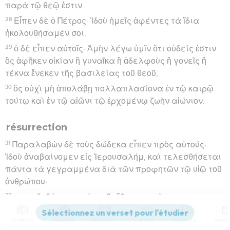
παρὰ τῷ θεῷ ἐστιν.
28
Εἶπεν δὲ ὁ Πέτρος· Ἰδοὺ ἡμεῖς ἀφέντες τὰ ἴδια
ἠκολουθήσαμέν σοι.
29
ὁ δὲ εἶπεν αὐτοῖς· Ἀμὴν λέγω ὑμῖν ὅτι οὐδείς ἐστιν
ὃς ἀφῆκεν οἰκίαν ἢ γυναῖκα ἢ ἀδελφοὺς ἢ γονεῖς ἢ
τέκνα ἕνεκεν τῆς βασιλείας τοῦ θεοῦ,
30
ὃς οὐχὶ μὴ ἀπολάβῃ πολλαπλασίονα ἐν τῷ καιρῷ
τούτῳ καὶ ἐν τῷ αἰῶνι τῷ ἐρχομένῳ ζωὴν αἰώνιον.
résurrection
31
Παραλαβὼν δὲ τοὺς δώδεκα εἶπεν πρὸς αὐτούς·
Ἰδοὺ ἀναβαίνομεν εἰς Ἰερουσαλήμ, καὶ τελεσθήσεται
πάντα τὰ γεγραμμένα διὰ τῶν προφητῶν τῷ υἱῷ τοῦ
ἀνθρώπου·
32
παραδοθήσεται γὰρ τοῖς ἔθνεσιν καὶ
ἐμπαιχθήσεται καὶ ὑβρισθήσεται καὶ ἐμπτυσθήσεται,
Contenus
Versions
Commentaires
Strong
Dictionnaire
33
καὶ μαστιγώσαντες ἀποκτενοῦσιν αὐτόν, καὶ τῇ