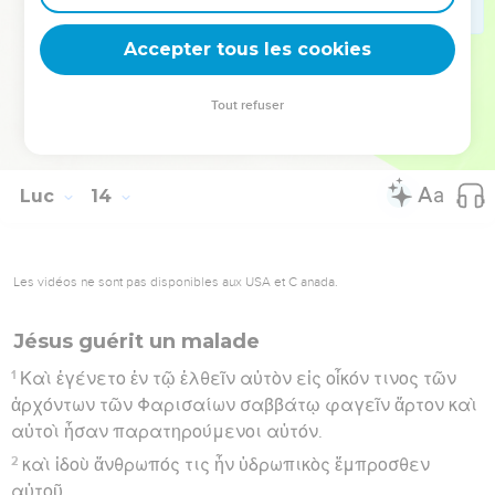
ἴδητέ με ἕως ἥξει ὅτε εἴπητε· Εὐλογημένος ὁ
Accepter tous les cookies
ἐρχόμενος ἐν ὀνόματι κυρίου.
Hébreu : © Westminster Leningrad Codex - tanach.us --- Grec : © 2010 by the
Tout refuser
Society of Biblical Literature and Logos Bible Software - sblgnt.com
Luc
14
Les vidéos ne sont pas disponibles aux USA et C anada.
Jésus guérit un malade
1
Καὶ ἐγένετο ἐν τῷ ἐλθεῖν αὐτὸν εἰς οἶκόν τινος τῶν
ἀρχόντων τῶν Φαρισαίων σαββάτῳ φαγεῖν ἄρτον καὶ
αὐτοὶ ἦσαν παρατηρούμενοι αὐτόν.
2
καὶ ἰδοὺ ἄνθρωπός τις ἦν ὑδρωπικὸς ἔμπροσθεν
αὐτοῦ.