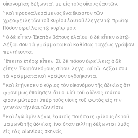
οἰκονομίας δέξωνταί με εἰς τοὺς οἴκους ἑαυτῶν.
5
καὶ προσκαλεσάμενος ἕνα ἕκαστον τῶν
χρεοφειλετῶν τοῦ κυρίου ἑαυτοῦ ἔλεγεν τῷ πρώτῳ·
Πόσον ὀφείλεις τῷ κυρίῳ μου;
6
ὁ δὲ εἶπεν· Ἑκατὸν βάτους ἐλαίου· ὁ δὲ εἶπεν αὐτῷ·
Δέξαι σου τὰ γράμματα καὶ καθίσας ταχέως γράψον
πεντήκοντα.
7
ἔπειτα ἑτέρῳ εἶπεν· Σὺ δὲ πόσον ὀφείλεις; ὁ δὲ
εἶπεν· Ἑκατὸν κόρους σίτου· λέγει αὐτῷ· Δέξαι σου
τὰ γράμματα καὶ γράψον ὀγδοήκοντα.
8
καὶ ἐπῄνεσεν ὁ κύριος τὸν οἰκονόμον τῆς ἀδικίας ὅτι
φρονίμως ἐποίησεν· ὅτι οἱ υἱοὶ τοῦ αἰῶνος τούτου
φρονιμώτεροι ὑπὲρ τοὺς υἱοὺς τοῦ φωτὸς εἰς τὴν
γενεὰν τὴν ἑαυτῶν εἰσιν.
9
καὶ ἐγὼ ὑμῖν λέγω, ἑαυτοῖς ποιήσατε φίλους ἐκ τοῦ
μαμωνᾶ τῆς ἀδικίας, ἵνα ὅταν ἐκλίπῃ δέξωνται ὑμᾶς
εἰς τὰς αἰωνίους σκηνάς.