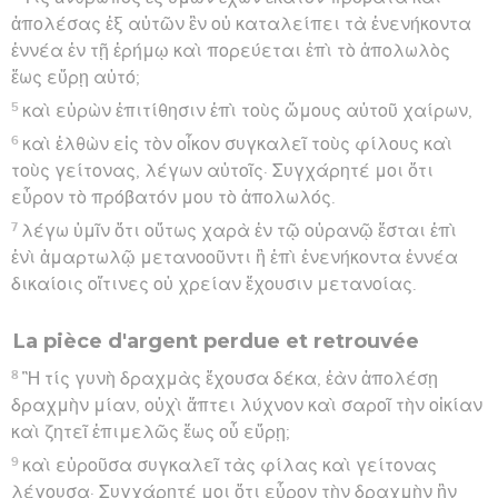
ἀπολέσας ἐξ αὐτῶν ἓν οὐ καταλείπει τὰ ἐνενήκοντα
ἐννέα ἐν τῇ ἐρήμῳ καὶ πορεύεται ἐπὶ τὸ ἀπολωλὸς
ἕως εὕρῃ αὐτό;
5
καὶ εὑρὼν ἐπιτίθησιν ἐπὶ τοὺς ὤμους αὐτοῦ χαίρων,
6
καὶ ἐλθὼν εἰς τὸν οἶκον συγκαλεῖ τοὺς φίλους καὶ
τοὺς γείτονας, λέγων αὐτοῖς· Συγχάρητέ μοι ὅτι
εὗρον τὸ πρόβατόν μου τὸ ἀπολωλός.
7
λέγω ὑμῖν ὅτι οὕτως χαρὰ ἐν τῷ οὐρανῷ ἔσται ἐπὶ
ἑνὶ ἁμαρτωλῷ μετανοοῦντι ἢ ἐπὶ ἐνενήκοντα ἐννέα
δικαίοις οἵτινες οὐ χρείαν ἔχουσιν μετανοίας.
La pièce d'argent perdue et retrouvée
8
Ἢ τίς γυνὴ δραχμὰς ἔχουσα δέκα, ἐὰν ἀπολέσῃ
δραχμὴν μίαν, οὐχὶ ἅπτει λύχνον καὶ σαροῖ τὴν οἰκίαν
καὶ ζητεῖ ἐπιμελῶς ἕως οὗ εὕρῃ;
9
καὶ εὑροῦσα συγκαλεῖ τὰς φίλας καὶ γείτονας
λέγουσα· Συγχάρητέ μοι ὅτι εὗρον τὴν δραχμὴν ἣν