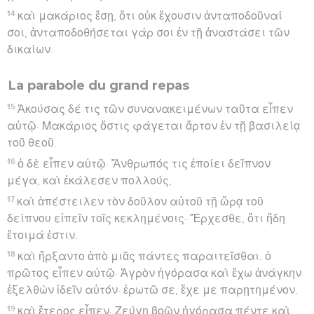
14
καὶ μακάριος ἔσῃ, ὅτι οὐκ ἔχουσιν ἀνταποδοῦναί
σοι, ἀνταποδοθήσεται γάρ σοι ἐν τῇ ἀναστάσει τῶν
δικαίων.
La parabole du grand repas
15
Ἀκούσας δέ τις τῶν συνανακειμένων ταῦτα εἶπεν
αὐτῷ· Μακάριος ὅστις φάγεται ἄρτον ἐν τῇ βασιλείᾳ
τοῦ θεοῦ.
16
ὁ δὲ εἶπεν αὐτῷ· Ἄνθρωπός τις ἐποίει δεῖπνον
μέγα, καὶ ἐκάλεσεν πολλούς,
17
καὶ ἀπέστειλεν τὸν δοῦλον αὐτοῦ τῇ ὥρᾳ τοῦ
δείπνου εἰπεῖν τοῖς κεκλημένοις· Ἔρχεσθε, ὅτι ἤδη
ἕτοιμά ἐστιν.
18
καὶ ἤρξαντο ἀπὸ μιᾶς πάντες παραιτεῖσθαι. ὁ
πρῶτος εἶπεν αὐτῷ· Ἀγρὸν ἠγόρασα καὶ ἔχω ἀνάγκην
ἐξελθὼν ἰδεῖν αὐτόν· ἐρωτῶ σε, ἔχε με παρῃτημένον.
19
καὶ ἕτερος εἶπεν· Ζεύγη βοῶν ἠγόρασα πέντε καὶ