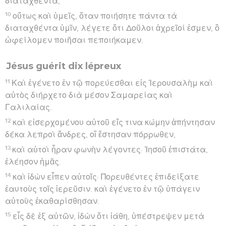
διαταχθέντα;
10
οὕτως καὶ ὑμεῖς, ὅταν ποιήσητε πάντα τὰ
διαταχθέντα ὑμῖν, λέγετε ὅτι Δοῦλοι ἀχρεῖοί ἐσμεν, ὃ
ὠφείλομεν ποιῆσαι πεποιήκαμεν.
Jésus guérit dix lépreux
11
Καὶ ἐγένετο ἐν τῷ πορεύεσθαι εἰς Ἰερουσαλὴμ καὶ
αὐτὸς διήρχετο διὰ μέσον Σαμαρείας καὶ
Γαλιλαίας.
12
καὶ εἰσερχομένου αὐτοῦ εἴς τινα κώμην ἀπήντησαν
δέκα λεπροὶ ἄνδρες, οἳ ἔστησαν πόρρωθεν,
13
καὶ αὐτοὶ ἦραν φωνὴν λέγοντες· Ἰησοῦ ἐπιστάτα,
ἐλέησον ἡμᾶς.
14
καὶ ἰδὼν εἶπεν αὐτοῖς· Πορευθέντες ἐπιδείξατε
ἑαυτοὺς τοῖς ἱερεῦσιν. καὶ ἐγένετο ἐν τῷ ὑπάγειν
αὐτοὺς ἐκαθαρίσθησαν.
15
εἷς δὲ ἐξ αὐτῶν, ἰδὼν ὅτι ἰάθη, ὑπέστρεψεν μετὰ