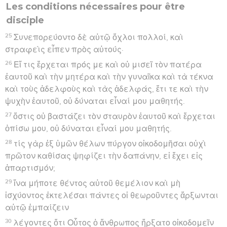
Les conditions nécessaires pour être
disciple
25
Συνεπορεύοντο δὲ αὐτῷ ὄχλοι πολλοί, καὶ
στραφεὶς εἶπεν πρὸς αὐτούς·
26
Εἴ τις ἔρχεται πρός με καὶ οὐ μισεῖ τὸν πατέρα
ἑαυτοῦ καὶ τὴν μητέρα καὶ τὴν γυναῖκα καὶ τὰ τέκνα
καὶ τοὺς ἀδελφοὺς καὶ τὰς ἀδελφάς, ἔτι τε καὶ τὴν
ψυχὴν ἑαυτοῦ, οὐ δύναται εἶναί μου μαθητής.
27
ὅστις οὐ βαστάζει τὸν σταυρὸν ἑαυτοῦ καὶ ἔρχεται
ὀπίσω μου, οὐ δύναται εἶναί μου μαθητής.
28
τίς γὰρ ἐξ ὑμῶν θέλων πύργον οἰκοδομῆσαι οὐχὶ
πρῶτον καθίσας ψηφίζει τὴν δαπάνην, εἰ ἔχει εἰς
ἀπαρτισμόν;
29
ἵνα μήποτε θέντος αὐτοῦ θεμέλιον καὶ μὴ
ἰσχύοντος ἐκτελέσαι πάντες οἱ θεωροῦντες ἄρξωνται
αὐτῷ ἐμπαίζειν
30
λέγοντες ὅτι Οὗτος ὁ ἄνθρωπος ἤρξατο οἰκοδομεῖν