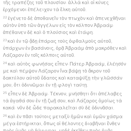
τῆς τραπέζης τοῦ πλουσίου· ἀλλὰ καὶ οἱ κύνες
ἐρχόμενοι ἐπέλειχον τὰ ἕλκη αὐτοῦ.
22
ἐγένετο δὲ ἀποθανεῖν τὸν πτωχὸν καὶ ἀπενεχθῆναι
αὐτὸν ὑπὸ τῶν ἀγγέλων εἰς τὸν κόλπον Ἀβραάμ·
ἀπέθανεν δὲ καὶ ὁ πλούσιος καὶ ἐτάφη.
23
καὶ ἐν τῷ ᾅδῃ ἐπάρας τοὺς ὀφθαλμοὺς αὐτοῦ,
ὑπάρχων ἐν βασάνοις, ὁρᾷ Ἀβραὰμ ἀπὸ μακρόθεν καὶ
Λάζαρον ἐν τοῖς κόλποις αὐτοῦ.
24
καὶ αὐτὸς φωνήσας εἶπεν· Πάτερ Ἀβραάμ, ἐλέησόν
με καὶ πέμψον Λάζαρον ἵνα βάψῃ τὸ ἄκρον τοῦ
δακτύλου αὐτοῦ ὕδατος καὶ καταψύξῃ τὴν γλῶσσάν
μου, ὅτι ὀδυνῶμαι ἐν τῇ φλογὶ ταύτῃ.
25
εἶπεν δὲ Ἀβραάμ· Τέκνον, μνήσθητι ὅτι ἀπέλαβες
τὰ ἀγαθά σου ἐν τῇ ζωῇ σου, καὶ Λάζαρος ὁμοίως τὰ
κακά· νῦν δὲ ὧδε παρακαλεῖται σὺ δὲ ὀδυνᾶσαι.
26
καὶ ἐν πᾶσι τούτοις μεταξὺ ἡμῶν καὶ ὑμῶν χάσμα
μέγα ἐστήρικται, ὅπως οἱ θέλοντες διαβῆναι ἔνθεν
πρὸς ὑμᾶς μὴ δύνωνται, μηδὲ ἐκεῖθεν πρὸς ἡμᾶς