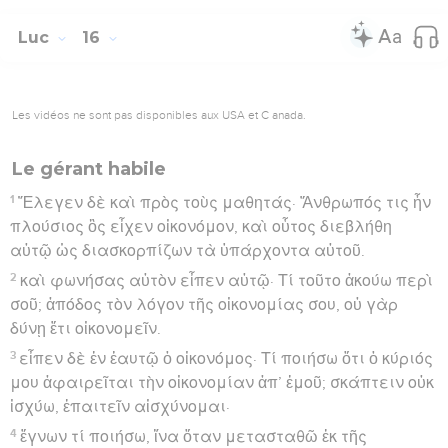
Luc
16
Les vidéos ne sont pas disponibles aux USA et C anada.
Le gérant habile
1
Ἔλεγεν δὲ καὶ πρὸς τοὺς μαθητάς· Ἄνθρωπός τις ἦν
πλούσιος ὃς εἶχεν οἰκονόμον, καὶ οὗτος διεβλήθη
αὐτῷ ὡς διασκορπίζων τὰ ὑπάρχοντα αὐτοῦ.
2
καὶ φωνήσας αὐτὸν εἶπεν αὐτῷ· Τί τοῦτο ἀκούω περὶ
σοῦ; ἀπόδος τὸν λόγον τῆς οἰκονομίας σου, οὐ γὰρ
δύνῃ ἔτι οἰκονομεῖν.
3
εἶπεν δὲ ἐν ἑαυτῷ ὁ οἰκονόμος· Τί ποιήσω ὅτι ὁ κύριός
μου ἀφαιρεῖται τὴν οἰκονομίαν ἀπ’ ἐμοῦ; σκάπτειν οὐκ
ἰσχύω, ἐπαιτεῖν αἰσχύνομαι·
4
ἔγνων τί ποιήσω, ἵνα ὅταν μετασταθῶ ἐκ τῆς