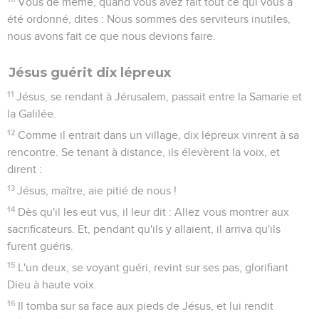
Vous de même, quand vous avez fait tout ce qui vous a
été ordonné, dites : Nous sommes des serviteurs inutiles,
nous avons fait ce que nous devions faire.
Jésus guérit dix lépreux
11
Jésus, se rendant à Jérusalem, passait entre la Samarie et
la Galilée.
12
Comme il entrait dans un village, dix lépreux vinrent à sa
rencontre. Se tenant à distance, ils élevèrent la voix, et
dirent :
13
Jésus, maître, aie pitié de nous !
14
Dès qu'il les eut vus, il leur dit : Allez vous montrer aux
sacrificateurs. Et, pendant qu'ils y allaient, il arriva qu'ils
furent guéris.
15
L'un deux, se voyant guéri, revint sur ses pas, glorifiant
Dieu à haute voix.
16
Il tomba sur sa face aux pieds de Jésus, et lui rendit