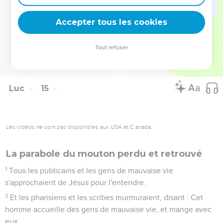
Le sel inutile
Accepter tous les cookies
34
Le sel est une bonne chose ; mais si le sel perd sa saveur,
avec quoi l'assaisonnera-t-on ?
Tout refuser
35
Il n'est bon ni pour la terre, ni pour le fumier ; on le jette
dehors. Que celui qui a des oreilles pour entendre entende.
Luc
15
Les vidéos ne sont pas disponibles aux USA et C anada.
La parabole du mouton perdu et retrouvé
1
Tous les publicains et les gens de mauvaise vie
s'approchaient de Jésus pour l'entendre.
2
Et les pharisiens et les scribes murmuraient, disant : Cet
homme accueille des gens de mauvaise vie, et mange avec
eux.