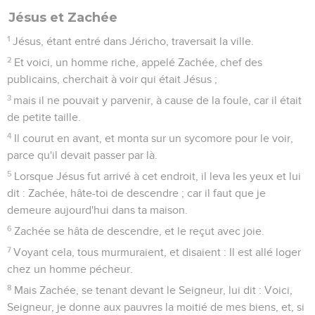
Jésus et Zachée
1
Jésus, étant entré dans Jéricho, traversait la ville.
2
Et voici, un homme riche, appelé Zachée, chef des
publicains, cherchait à voir qui était Jésus ;
3
mais il ne pouvait y parvenir, à cause de la foule, car il était
de petite taille.
4
Il courut en avant, et monta sur un sycomore pour le voir,
parce qu'il devait passer par là.
5
Lorsque Jésus fut arrivé à cet endroit, il leva les yeux et lui
dit : Zachée, hâte-toi de descendre ; car il faut que je
demeure aujourd'hui dans ta maison.
6
Zachée se hâta de descendre, et le reçut avec joie.
7
Voyant cela, tous murmuraient, et disaient : Il est allé loger
chez un homme pécheur.
8
Mais Zachée, se tenant devant le Seigneur, lui dit : Voici,
Seigneur, je donne aux pauvres la moitié de mes biens, et, si