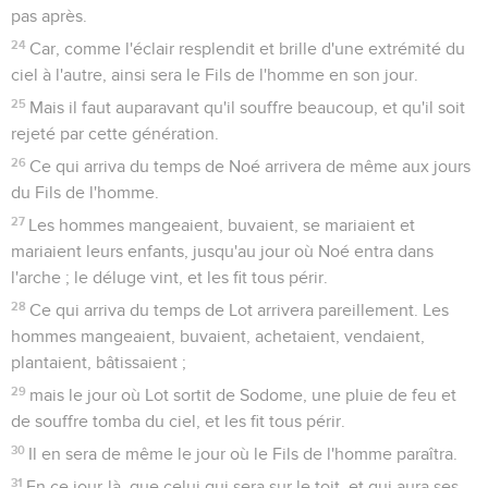
pas après.
24
Car, comme l'éclair resplendit et brille d'une extrémité du
ciel à l'autre, ainsi sera le Fils de l'homme en son jour.
25
Mais il faut auparavant qu'il souffre beaucoup, et qu'il soit
rejeté par cette génération.
26
Ce qui arriva du temps de Noé arrivera de même aux jours
du Fils de l'homme.
27
Les hommes mangeaient, buvaient, se mariaient et
mariaient leurs enfants, jusqu'au jour où Noé entra dans
l'arche ; le déluge vint, et les fit tous périr.
28
Ce qui arriva du temps de Lot arrivera pareillement. Les
hommes mangeaient, buvaient, achetaient, vendaient,
plantaient, bâtissaient ;
29
mais le jour où Lot sortit de Sodome, une pluie de feu et
de souffre tomba du ciel, et les fit tous périr.
30
Il en sera de même le jour où le Fils de l'homme paraîtra.
31
En ce jour-là, que celui qui sera sur le toit, et qui aura ses