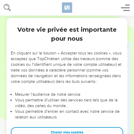
peut être mon disciple.
28
Car, lequel de vous, s'il veut bâtir une tour, ne s'assied
d'abord pour calculer la dépense et voir s'il a de quoi la
Segond 1910
terminer,
Votre vie privée est importante
Luc
14
29
de peur qu'après avoir posé les fondements, il ne puisse
pour nous
l'achever, et que tous ceux qui le verront ne se mettent à le
railler,
En cliquant sur le bouton « Accepter tous les cookies », vous
30
en disant : Cet homme a commencé à bâtir, et il n'a pu
acceptez que TopChrétien utilise des traceurs (comme des
achever ?
cookies ou l'identifiant unique de votre compte utilisateur) et
traite vos données à caractère personnel (comme vos
31
Ou quel roi, s'il va faire la guerre à un autre roi, ne s'assied
données de navigation et les informations renseignées dans
d'abord pour examiner s'il peut, avec dix mille hommes,
votre compte utilisateur) dans les buts suivants :
marcher à la rencontre de celui qui vient l'attaquer avec
vingt mille ?
Mesurer l'audience de notre service
Vous permettre d'utiliser des services tiers tels que de la
32
S'il ne le peut, tandis que cet autre roi est encore loin, il lui
vidéo, des cartes du monde…
envoie une ambassade pour demander la paix.
Vous permettre d'entrer en contact avec notre service de
relation aux utilisateurs.
33
Ainsi donc, quiconque d'entre vous ne renonce pas à tout
ce qu'il possède ne peut être mon disciple.
Choisir mes cookies