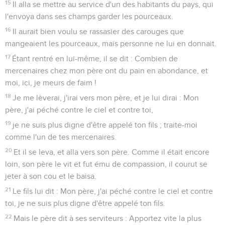
15
Il alla se mettre au service d'un des habitants du pays, qui
l'envoya dans ses champs garder les pourceaux.
16
Il aurait bien voulu se rassasier des carouges que
mangeaient les pourceaux, mais personne ne lui en donnait.
17
Étant rentré en lui-même, il se dit : Combien de
mercenaires chez mon père ont du pain en abondance, et
moi, ici, je meurs de faim !
18
Je me lèverai, j'irai vers mon père, et je lui dirai : Mon
père, j'ai péché contre le ciel et contre toi,
19
je ne suis plus digne d'être appelé ton fils ; traite-moi
comme l'un de tes mercenaires.
20
Et il se leva, et alla vers son père. Comme il était encore
loin, son père le vit et fut ému de compassion, il courut se
jeter à son cou et le baisa.
21
Le fils lui dit : Mon père, j'ai péché contre le ciel et contre
toi, je ne suis plus digne d'être appelé ton fils.
22
Mais le père dit à ses serviteurs : Apportez vite la plus