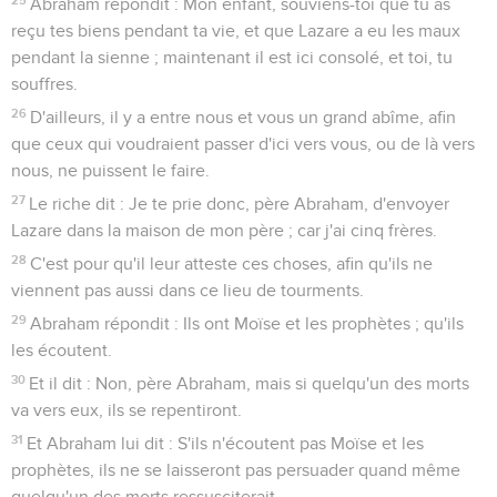
Abraham répondit : Mon enfant, souviens-toi que tu as
reçu tes biens pendant ta vie, et que Lazare a eu les maux
pendant la sienne ; maintenant il est ici consolé, et toi, tu
souffres.
26
D'ailleurs, il y a entre nous et vous un grand abîme, afin
que ceux qui voudraient passer d'ici vers vous, ou de là vers
nous, ne puissent le faire.
27
Le riche dit : Je te prie donc, père Abraham, d'envoyer
Lazare dans la maison de mon père ; car j'ai cinq frères.
28
C'est pour qu'il leur atteste ces choses, afin qu'ils ne
viennent pas aussi dans ce lieu de tourments.
29
Abraham répondit : Ils ont Moïse et les prophètes ; qu'ils
les écoutent.
30
Et il dit : Non, père Abraham, mais si quelqu'un des morts
va vers eux, ils se repentiront.
31
Et Abraham lui dit : S'ils n'écoutent pas Moïse et les
prophètes, ils ne se laisseront pas persuader quand même
quelqu'un des morts ressusciterait.