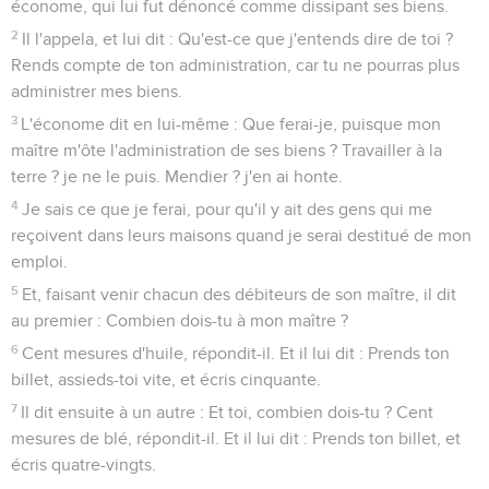
économe, qui lui fut dénoncé comme dissipant ses biens.
2
Il l'appela, et lui dit : Qu'est-ce que j'entends dire de toi ?
Rends compte de ton administration, car tu ne pourras plus
administrer mes biens.
3
L'économe dit en lui-même : Que ferai-je, puisque mon
maître m'ôte l'administration de ses biens ? Travailler à la
terre ? je ne le puis. Mendier ? j'en ai honte.
4
Je sais ce que je ferai, pour qu'il y ait des gens qui me
reçoivent dans leurs maisons quand je serai destitué de mon
emploi.
5
Et, faisant venir chacun des débiteurs de son maître, il dit
au premier : Combien dois-tu à mon maître ?
6
Cent mesures d'huile, répondit-il. Et il lui dit : Prends ton
billet, assieds-toi vite, et écris cinquante.
7
Il dit ensuite à un autre : Et toi, combien dois-tu ? Cent
mesures de blé, répondit-il. Et il lui dit : Prends ton billet, et
écris quatre-vingts.