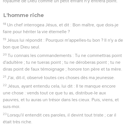
royaume de Dieu comme un petit enfant n'y entrera point.
L'homme riche
18
Un chef interrogea Jésus, et dit : Bon maître, que dois-je
faire pour hériter la vie éternelle ?
19
Jésus lui répondit : Pourquoi m'appelles-tu bon ? Il n'y a de
bon que Dieu seul.
20
Tu connais les commandements : Tu ne commettras point
d'adultère ; tu ne tueras point ; tu ne déroberas point ; tu ne
diras point de faux témoignage ; honore ton père et ta mère.
21
J'ai, dit-il, observé toutes ces choses dès ma jeunesse.
22
Jésus, ayant entendu cela, lui dit : Il te manque encore
une chose : vends tout ce que tu as, distribue-le aux
pauvres, et tu auras un trésor dans les cieux. Puis, viens, et
suis-moi.
23
Lorsqu'il entendit ces paroles, il devint tout triste ; car il
était très riche.