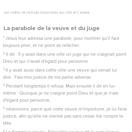
Les vidéos ne sont pas disponibles aux USA et C anada.
La parabole de la veuve et du juge
1
Jésus leur adressa une parabole, pour montrer qu'il faut
toujours prier, et ne point se relâcher.
2
Il dit : Il y avait dans une ville un juge qui ne craignait point
Dieu et qui n'avait d'égard pour personne.
3
Il y avait aussi dans cette ville une veuve qui venait lui
dire : Fais-moi justice de ma partie adverse.
4
Pendant longtemps il refusa. Mais ensuite il dit en lui-
même : Quoique je ne craigne point Dieu et que je n'aie
d'égard pour personne,
5
néanmoins, parce que cette veuve m'importune, je lui ferai
justice, afin qu'elle ne vienne pas sans cesse me rompre la
tête.
6
Le Seigneur ajouta : Entendez ce que dit le juge inique.