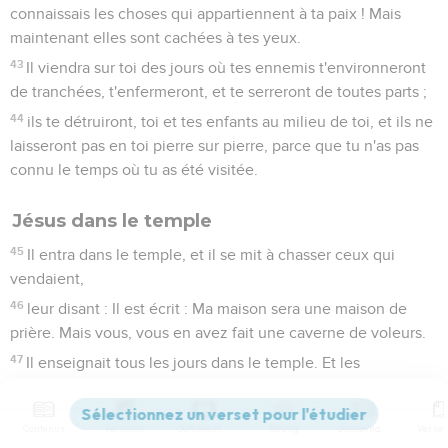
connaissais les choses qui appartiennent à ta paix ! Mais
maintenant elles sont cachées à tes yeux.
43
Il viendra sur toi des jours où tes ennemis t'environneront
de tranchées, t'enfermeront, et te serreront de toutes parts ;
44
ils te détruiront, toi et tes enfants au milieu de toi, et ils ne
laisseront pas en toi pierre sur pierre, parce que tu n'as pas
connu le temps où tu as été visitée.
Jésus dans le temple
45
Il entra dans le temple, et il se mit à chasser ceux qui
vendaient,
46
leur disant : Il est écrit : Ma maison sera une maison de
prière. Mais vous, vous en avez fait une caverne de voleurs.
47
Il enseignait tous les jours dans le temple. Et les
principaux sacrificateurs, les scribes, et les principaux du
peuple cherchaient à le faire périr ;
Contenus
Versions
Commentaires
Strong
Dictionnaire
48
mais ils ne savaient comment s'y prendre, car tout le