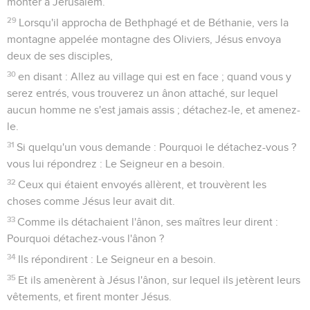
monter à Jérusalem.
29
Lorsqu'il approcha de Bethphagé et de Béthanie, vers la
montagne appelée montagne des Oliviers, Jésus envoya
deux de ses disciples,
30
en disant : Allez au village qui est en face ; quand vous y
serez entrés, vous trouverez un ânon attaché, sur lequel
aucun homme ne s'est jamais assis ; détachez-le, et amenez-
le.
31
Si quelqu'un vous demande : Pourquoi le détachez-vous ?
vous lui répondrez : Le Seigneur en a besoin.
32
Ceux qui étaient envoyés allèrent, et trouvèrent les
choses comme Jésus leur avait dit.
33
Comme ils détachaient l'ânon, ses maîtres leur dirent :
Pourquoi détachez-vous l'ânon ?
34
Ils répondirent : Le Seigneur en a besoin.
35
Et ils amenèrent à Jésus l'ânon, sur lequel ils jetèrent leurs
vêtements, et firent monter Jésus.