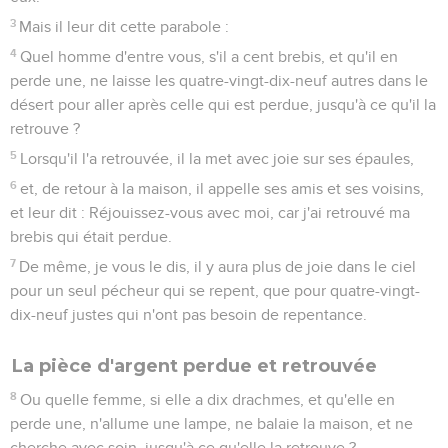
3
Mais il leur dit cette parabole :
4
Quel homme d'entre vous, s'il a cent brebis, et qu'il en
perde une, ne laisse les quatre-vingt-dix-neuf autres dans le
désert pour aller après celle qui est perdue, jusqu'à ce qu'il la
retrouve ?
5
Lorsqu'il l'a retrouvée, il la met avec joie sur ses épaules,
6
et, de retour à la maison, il appelle ses amis et ses voisins,
et leur dit : Réjouissez-vous avec moi, car j'ai retrouvé ma
brebis qui était perdue.
7
De même, je vous le dis, il y aura plus de joie dans le ciel
pour un seul pécheur qui se repent, que pour quatre-vingt-
dix-neuf justes qui n'ont pas besoin de repentance.
La pièce d'argent perdue et retrouvée
8
Ou quelle femme, si elle a dix drachmes, et qu'elle en
perde une, n'allume une lampe, ne balaie la maison, et ne
cherche avec soin, jusqu'à ce qu'elle la retrouve ?