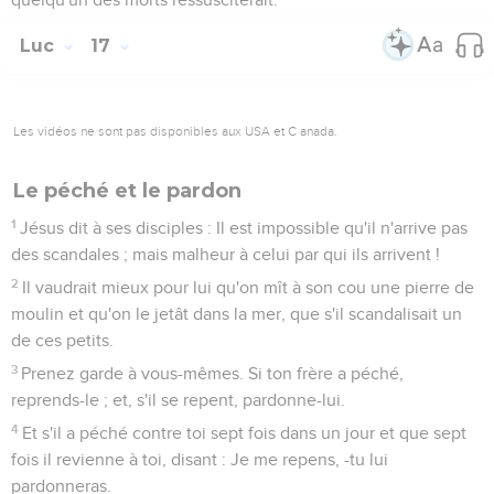
Luc
17
Les vidéos ne sont pas disponibles aux USA et C anada.
Le péché et le pardon
1
Jésus dit à ses disciples : Il est impossible qu'il n'arrive pas
des scandales ; mais malheur à celui par qui ils arrivent !
2
Il vaudrait mieux pour lui qu'on mît à son cou une pierre de
moulin et qu'on le jetât dans la mer, que s'il scandalisait un
de ces petits.
3
Prenez garde à vous-mêmes. Si ton frère a péché,
reprends-le ; et, s'il se repent, pardonne-lui.
4
Et s'il a péché contre toi sept fois dans un jour et que sept
fois il revienne à toi, disant : Je me repens, -tu lui
pardonneras.