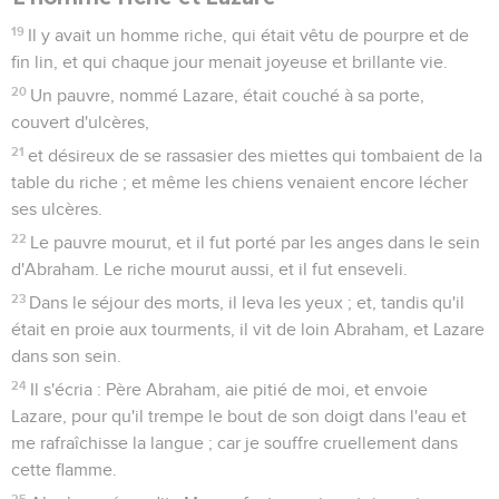
19
Il y avait un homme riche, qui était vêtu de pourpre et de
fin lin, et qui chaque jour menait joyeuse et brillante vie.
20
Un pauvre, nommé Lazare, était couché à sa porte,
couvert d'ulcères,
21
et désireux de se rassasier des miettes qui tombaient de la
table du riche ; et même les chiens venaient encore lécher
ses ulcères.
22
Le pauvre mourut, et il fut porté par les anges dans le sein
d'Abraham. Le riche mourut aussi, et il fut enseveli.
23
Dans le séjour des morts, il leva les yeux ; et, tandis qu'il
était en proie aux tourments, il vit de loin Abraham, et Lazare
dans son sein.
24
Il s'écria : Père Abraham, aie pitié de moi, et envoie
Lazare, pour qu'il trempe le bout de son doigt dans l'eau et
me rafraîchisse la langue ; car je souffre cruellement dans
cette flamme.
25