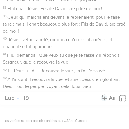
38
Et il cria : Jésus, Fils de David, aie pitié de moi !
39
Ceux qui marchaient devant le reprenaient, pour le faire
taire ; mais il criait beaucoup plus fort : Fils de David, aie pitié
de moi !
40
Jésus, s'étant arrêté, ordonna qu'on le lui amène ; et,
quand il se fut approché,
41
il lui demanda : Que veux-tu que je te fasse ? Il répondit :
Seigneur, que je recouvre la vue.
42
Et Jésus lui dit : Recouvre la vue ; ta foi t'a sauvé.
43
A l'instant il recouvra la vue, et suivit Jésus, en glorifiant
Dieu. Tout le peuple, voyant cela, loua Dieu.
Luc
19
Les vidéos ne sont pas disponibles aux USA et C anada.