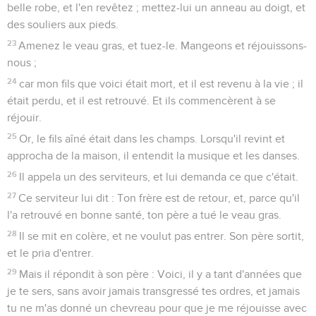
belle robe, et l'en revêtez ; mettez-lui un anneau au doigt, et
des souliers aux pieds.
23
Amenez le veau gras, et tuez-le. Mangeons et réjouissons-
nous ;
24
car mon fils que voici était mort, et il est revenu à la vie ; il
était perdu, et il est retrouvé. Et ils commencèrent à se
réjouir.
25
Or, le fils aîné était dans les champs. Lorsqu'il revint et
approcha de la maison, il entendit la musique et les danses.
26
Il appela un des serviteurs, et lui demanda ce que c'était.
27
Ce serviteur lui dit : Ton frère est de retour, et, parce qu'il
l'a retrouvé en bonne santé, ton père a tué le veau gras.
28
Il se mit en colère, et ne voulut pas entrer. Son père sortit,
et le pria d'entrer.
29
Mais il répondit à son père : Voici, il y a tant d'années que
je te sers, sans avoir jamais transgressé tes ordres, et jamais
tu ne m'as donné un chevreau pour que je me réjouisse avec