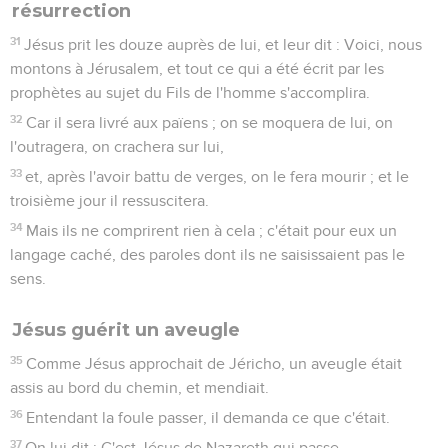
résurrection
31
Jésus prit les douze auprès de lui, et leur dit : Voici, nous
montons à Jérusalem, et tout ce qui a été écrit par les
prophètes au sujet du Fils de l'homme s'accomplira.
32
Car il sera livré aux païens ; on se moquera de lui, on
l'outragera, on crachera sur lui,
33
et, après l'avoir battu de verges, on le fera mourir ; et le
troisième jour il ressuscitera.
34
Mais ils ne comprirent rien à cela ; c'était pour eux un
langage caché, des paroles dont ils ne saisissaient pas le
sens.
Jésus guérit un aveugle
35
Comme Jésus approchait de Jéricho, un aveugle était
assis au bord du chemin, et mendiait.
36
Entendant la foule passer, il demanda ce que c'était.
37
On lui dit : C'est Jésus de Nazareth qui passe.